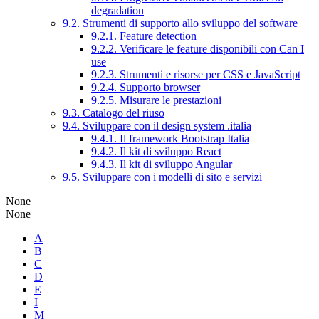
degradation
9.2. Strumenti di supporto allo sviluppo del software
9.2.1. Feature detection
9.2.2. Verificare le feature disponibili con Can I
use
9.2.3. Strumenti e risorse per CSS e JavaScript
9.2.4. Supporto browser
9.2.5. Misurare le prestazioni
9.3. Catalogo del riuso
9.4. Sviluppare con il design system .italia
9.4.1. Il framework Bootstrap Italia
9.4.2. Il kit di sviluppo React
9.4.3. Il kit di sviluppo Angular
9.5. Sviluppare con i modelli di sito e servizi
None
None
A
B
C
D
E
I
M