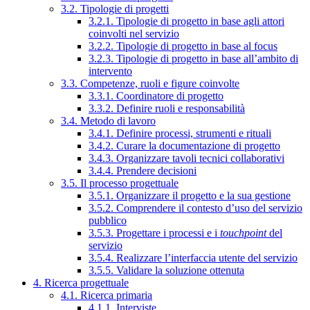
3.2. Tipologie di progetti
3.2.1. Tipologie di progetto in base agli attori
coinvolti nel servizio
3.2.2. Tipologie di progetto in base al focus
3.2.3. Tipologie di progetto in base all’ambito di
intervento
3.3. Competenze, ruoli e figure coinvolte
3.3.1. Coordinatore di progetto
3.3.2. Definire ruoli e responsabilità
3.4. Metodo di lavoro
3.4.1. Definire processi, strumenti e rituali
3.4.2. Curare la documentazione di progetto
3.4.3. Organizzare tavoli tecnici collaborativi
3.4.4. Prendere decisioni
3.5. Il processo progettuale
3.5.1. Organizzare il progetto e la sua gestione
3.5.2. Comprendere il contesto d’uso del servizio
pubblico
3.5.3. Progettare i processi e i
touchpoint
del
servizio
3.5.4. Realizzare l’interfaccia utente del servizio
3.5.5. Validare la soluzione ottenuta
4. Ricerca progettuale
4.1. Ricerca primaria
4.1.1. Interviste