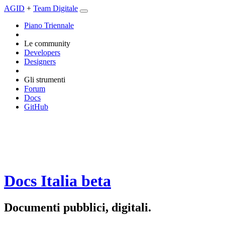
AGID
+
Team Digitale
Piano Triennale
Le community
Developers
Designers
Gli strumenti
Forum
Docs
GitHub
Docs Italia
beta
Documenti pubblici, digitali.