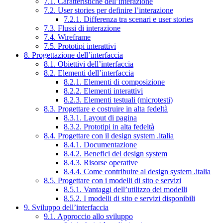
7.1. Caratteristiche dell’interazione
7.2. User stories per definire l’interazione
7.2.1. Differenza tra scenari e user stories
7.3. Flussi di interazione
7.4. Wireframe
7.5. Prototipi interattivi
8. Progettazione dell’interfaccia
8.1. Obiettivi dell’interfaccia
8.2. Elementi dell’interfaccia
8.2.1. Elementi di composizione
8.2.2. Elementi interattivi
8.2.3. Elementi testuali (microtesti)
8.3. Progettare e costruire in alta fedeltà
8.3.1. Layout di pagina
8.3.2. Prototipi in alta fedeltà
8.4. Progettare con il design system .italia
8.4.1. Documentazione
8.4.2. Benefici del design system
8.4.3. Risorse operative
8.4.4. Come contribuire al design system .italia
8.5. Progettare con i modelli di sito e servizi
8.5.1. Vantaggi dell’utilizzo dei modelli
8.5.2. I modelli di sito e servizi disponibili
9. Sviluppo dell’interfaccia
9.1. Approccio allo sviluppo