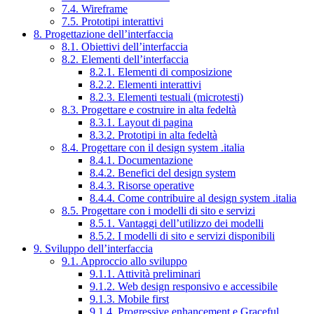
7.4. Wireframe
7.5. Prototipi interattivi
8. Progettazione dell’interfaccia
8.1. Obiettivi dell’interfaccia
8.2. Elementi dell’interfaccia
8.2.1. Elementi di composizione
8.2.2. Elementi interattivi
8.2.3. Elementi testuali (microtesti)
8.3. Progettare e costruire in alta fedeltà
8.3.1. Layout di pagina
8.3.2. Prototipi in alta fedeltà
8.4. Progettare con il design system .italia
8.4.1. Documentazione
8.4.2. Benefici del design system
8.4.3. Risorse operative
8.4.4. Come contribuire al design system .italia
8.5. Progettare con i modelli di sito e servizi
8.5.1. Vantaggi dell’utilizzo dei modelli
8.5.2. I modelli di sito e servizi disponibili
9. Sviluppo dell’interfaccia
9.1. Approccio allo sviluppo
9.1.1. Attività preliminari
9.1.2. Web design responsivo e accessibile
9.1.3. Mobile first
9.1.4. Progressive enhancement e Graceful