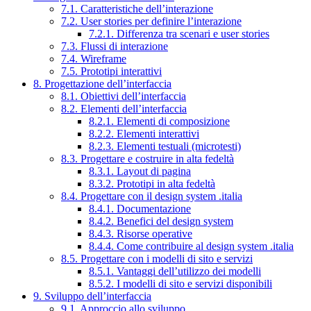
7.1. Caratteristiche dell’interazione
7.2. User stories per definire l’interazione
7.2.1. Differenza tra scenari e user stories
7.3. Flussi di interazione
7.4. Wireframe
7.5. Prototipi interattivi
8. Progettazione dell’interfaccia
8.1. Obiettivi dell’interfaccia
8.2. Elementi dell’interfaccia
8.2.1. Elementi di composizione
8.2.2. Elementi interattivi
8.2.3. Elementi testuali (microtesti)
8.3. Progettare e costruire in alta fedeltà
8.3.1. Layout di pagina
8.3.2. Prototipi in alta fedeltà
8.4. Progettare con il design system .italia
8.4.1. Documentazione
8.4.2. Benefici del design system
8.4.3. Risorse operative
8.4.4. Come contribuire al design system .italia
8.5. Progettare con i modelli di sito e servizi
8.5.1. Vantaggi dell’utilizzo dei modelli
8.5.2. I modelli di sito e servizi disponibili
9. Sviluppo dell’interfaccia
9.1. Approccio allo sviluppo