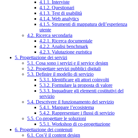
4.1.1. Interviste
4.1.2. Questionari
4.1.3. Test di usabilità
4.1.4. Web analytics
4.1.5. Strumenti di mappatura dell’esperienza
utente
4.2. Ricerca secondaria
4.2.1. Ricerca documentale
4.2.2. Analisi benchmark
4.2.3. Valutazione euristica
5. Progettazione dei servizi
5.1. Cosa sono i servizi e il service design
5.2. Progettare servizi pubblici digitali
5.3. Definire il modello di servizio
5.3.1. Identificare gli attori coinvolti
5.3.2. Formulare la proposta di valore
5.3.3. Inquadrare gli elementi costitutivi del
servizio
5.4. Descrivere il funzionamento del servizio
5.4.1. Mappare l’ecosistema
5.4.2. Rappresentare i flussi di servizio
5.5. Co-progettare le soluzioni
5.5.1. Workshop di co-progettazione
6. Progettazione dei contenuti
6.1. Cos’è il content design