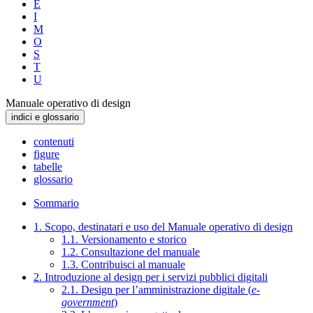
E
I
M
O
S
T
U
Manuale operativo di design
indici e glossario
contenuti
figure
tabelle
glossario
Sommario
1. Scopo, destinatari e uso del Manuale operativo di design
1.1. Versionamento e storico
1.2. Consultazione del manuale
1.3. Contribuisci al manuale
2. Introduzione al design per i servizi pubblici digitali
2.1. Design per l’amministrazione digitale (
e-
government
)