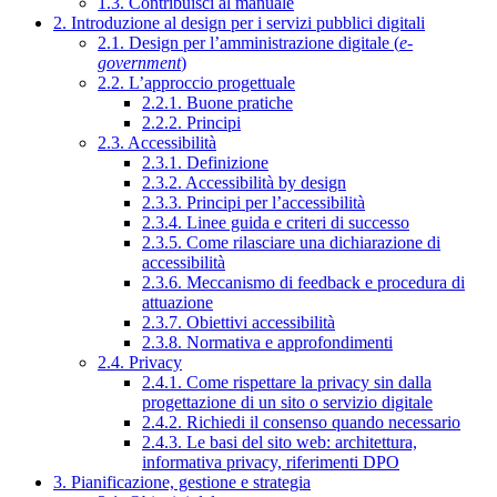
1.3. Contribuisci al manuale
2. Introduzione al design per i servizi pubblici digitali
2.1. Design per l’amministrazione digitale (
e-
government
)
2.2. L’approccio progettuale
2.2.1. Buone pratiche
2.2.2. Principi
2.3. Accessibilità
2.3.1. Definizione
2.3.2. Accessibilità by design
2.3.3. Principi per l’accessibilità
2.3.4. Linee guida e criteri di successo
2.3.5. Come rilasciare una dichiarazione di
accessibilità
2.3.6. Meccanismo di feedback e procedura di
attuazione
2.3.7. Obiettivi accessibilità
2.3.8. Normativa e approfondimenti
2.4. Privacy
2.4.1. Come rispettare la privacy sin dalla
progettazione di un sito o servizio digitale
2.4.2. Richiedi il consenso quando necessario
2.4.3. Le basi del sito web: architettura,
informativa privacy, riferimenti DPO
3. Pianificazione, gestione e strategia