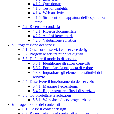
4.1.2. Questionari
4.1.3. Test di usabilità
4.1.4. Web analytics
4.1.5. Strumenti di mappatura dell’esperienza
utente
4.2. Ricerca secondaria
4.2.1. Ricerca documentale
4.2.2. Analisi benchmark
4.2.3. Valutazione euristica
5. Progettazione dei servizi
5.1. Cosa sono i servizi e il service design
5.2. Progettare servizi pubblici digitali
5.3. Definire il modello di servizio
5.3.1. Identificare gli attori coinvolti
5.3.2. Formulare la proposta di valore
5.3.3. Inquadrare gli elementi costitutivi del
servizio
5.4. Descrivere il funzionamento del servizio
5.4.1. Mappare l’ecosistema
5.4.2. Rappresentare i flussi di servizio
5.5. Co-progettare le soluzioni
5.5.1. Workshop di co-progettazione
6. Progettazione dei contenuti
6.1. Cos’è il content design
6.2. Ricerca utente sui contenuti e il linguaggio