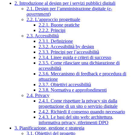
2. Introduzione al design per i servizi pubblici digitali
2.1. Design per l’amministrazione digitale (
e-
government
)
2.2. L’approccio progettuale
2.2.1. Buone pratiche
2.2.2. Principi
2.3. Accessibilità
2.3.1. Definizione
2.3.2. Accessibilità by design
2.3.3. Principi per l’accessibilità
2.3.4. Linee guida e criteri di successo
2.3.5. Come rilasciare una dichiarazione di
accessibilità
2.3.6. Meccanismo di feedback e procedura di
attuazione
2.3.7. Obiettivi accessibilità
2.3.8. Normativa e approfondimenti
2.4. Privacy
2.4.1. Come rispettare la privacy sin dalla
progettazione di un sito o servizio digitale
2.4.2. Richiedi il consenso quando necessario
2.4.3. Le basi del sito web: architettura,
informativa privacy, riferimenti DPO
3. Pianificazione, gestione e strategia
3.1. Obiettivi del progetto