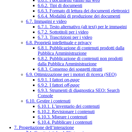
6.6.1. I documenti vanno sul web
6.6.2. Tipi di documenti
6.6.3. Formato di lettura dei documenti elettronici
6.6.4. Modalità di produzione dei documenti
6.7. Immagini e video
6.7.1. Testo alternativo (alt text) per le immagini
6.7.2. Sottotitoli per i video
6.7.3. Trascrizioni per i video
6.8. Proprietà intellettuale e privacy
6.8.1. Pubblicazione di contenuti prodotti dalla
Pubblica Amministrazione
6.8.2. Pubblicazione di contenuti non prodotti
dalla Pubblica Amministrazione
6.8.3. Consenso dei soggetti ritratti
6.9. Ottimizzazione per i motori di ricerca (SEO)
6.9.1. I fattori
on-page
6.9.2. I fattori
off-page
6.9.3. Strumenti di diagnostica SEO: Search
Console
6.10. Gestire i contenuti
6.10.1. L’inventario dei contenuti
6.10.2. Revisionare i contenuti
6.10.3. Migrare i contenuti
6.10.4. Pubblicare i contenuti
7. Progettazione dell’interazione