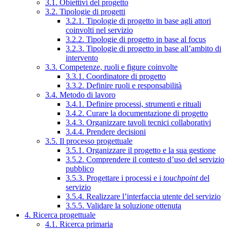
3.1. Obiettivi del progetto
3.2. Tipologie di progetti
3.2.1. Tipologie di progetto in base agli attori
coinvolti nel servizio
3.2.2. Tipologie di progetto in base al focus
3.2.3. Tipologie di progetto in base all’ambito di
intervento
3.3. Competenze, ruoli e figure coinvolte
3.3.1. Coordinatore di progetto
3.3.2. Definire ruoli e responsabilità
3.4. Metodo di lavoro
3.4.1. Definire processi, strumenti e rituali
3.4.2. Curare la documentazione di progetto
3.4.3. Organizzare tavoli tecnici collaborativi
3.4.4. Prendere decisioni
3.5. Il processo progettuale
3.5.1. Organizzare il progetto e la sua gestione
3.5.2. Comprendere il contesto d’uso del servizio
pubblico
3.5.3. Progettare i processi e i
touchpoint
del
servizio
3.5.4. Realizzare l’interfaccia utente del servizio
3.5.5. Validare la soluzione ottenuta
4. Ricerca progettuale
4.1. Ricerca primaria