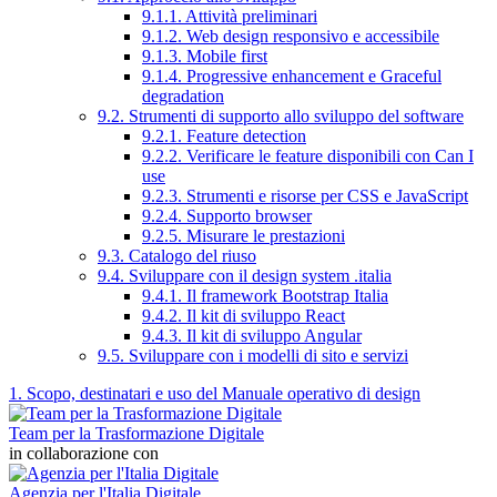
9.1.1. Attività preliminari
9.1.2. Web design responsivo e accessibile
9.1.3. Mobile first
9.1.4. Progressive enhancement e Graceful
degradation
9.2. Strumenti di supporto allo sviluppo del software
9.2.1. Feature detection
9.2.2. Verificare le feature disponibili con Can I
use
9.2.3. Strumenti e risorse per CSS e JavaScript
9.2.4. Supporto browser
9.2.5. Misurare le prestazioni
9.3. Catalogo del riuso
9.4. Sviluppare con il design system .italia
9.4.1. Il framework Bootstrap Italia
9.4.2. Il kit di sviluppo React
9.4.3. Il kit di sviluppo Angular
9.5. Sviluppare con i modelli di sito e servizi
1. Scopo, destinatari e uso del Manuale operativo di design
Team per la Trasformazione Digitale
in collaborazione con
Agenzia per l'Italia Digitale