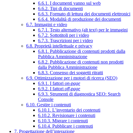
6.6.1. I documenti vanno sul web
6.6.2. Tipi di documenti
6.6.3. Formato di lettura dei documenti elettronici
6.6.4. Modalità di produzione dei documenti
6.7. Immagini e video
6.7.1. Testo alternativo (alt text) per le immagini
6.7.2. Sottotitoli per i video
6.7.3. Trascrizioni per i video
6.8. Proprietà intellettuale e privacy
6.8.1. Pubblicazione di contenuti prodotti dalla
Pubblica Amministrazione
6.8.2. Pubblicazione di contenuti non prodotti
dalla Pubblica Amministrazione
6.8.3. Consenso dei soggetti ritratti
6.9. Ottimizzazione per i motori di ricerca (SEO)
6.9.1. I fattori
on-page
6.9.2. I fattori
off-page
6.9.3. Strumenti di diagnostica SEO: Search
Console
6.10. Gestire i contenuti
6.10.1. L’inventario dei contenuti
6.10.2. Revisionare i contenuti
6.10.3. Migrare i contenuti
6.10.4. Pubblicare i contenuti
7. Progettazione dell’interazione