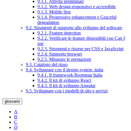
9.1.1. Attività preliminari
9.1.2. Web design responsivo e accessibile
9.1.3. Mobile first
9.1.4. Progressive enhancement e Graceful
degradation
9.2. Strumenti di supporto allo sviluppo del software
9.2.1. Feature detection
9.2.2. Verificare le feature disponibili con Can I
use
9.2.3. Strumenti e risorse per CSS e JavaScript
9.2.4. Supporto browser
9.2.5. Misurare le prestazioni
9.3. Catalogo del riuso
9.4. Sviluppare con il design system .italia
9.4.1. Il framework Bootstrap Italia
9.4.2. Il kit di sviluppo React
9.4.3. Il kit di sviluppo Angular
9.5. Sviluppare con i modelli di sito e servizi
glossario
A
B
C
D