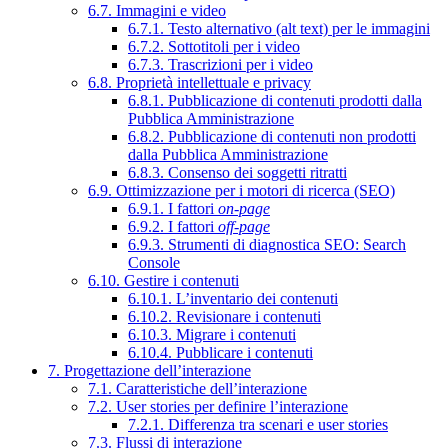
6.7. Immagini e video
6.7.1. Testo alternativo (alt text) per le immagini
6.7.2. Sottotitoli per i video
6.7.3. Trascrizioni per i video
6.8. Proprietà intellettuale e privacy
6.8.1. Pubblicazione di contenuti prodotti dalla
Pubblica Amministrazione
6.8.2. Pubblicazione di contenuti non prodotti
dalla Pubblica Amministrazione
6.8.3. Consenso dei soggetti ritratti
6.9. Ottimizzazione per i motori di ricerca (SEO)
6.9.1. I fattori
on-page
6.9.2. I fattori
off-page
6.9.3. Strumenti di diagnostica SEO: Search
Console
6.10. Gestire i contenuti
6.10.1. L’inventario dei contenuti
6.10.2. Revisionare i contenuti
6.10.3. Migrare i contenuti
6.10.4. Pubblicare i contenuti
7. Progettazione dell’interazione
7.1. Caratteristiche dell’interazione
7.2. User stories per definire l’interazione
7.2.1. Differenza tra scenari e user stories
7.3. Flussi di interazione