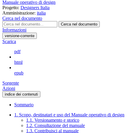
Manuale operativo di design
Progetto:
Designers Italia
Amministrazione:
italia
Cerca nel documento
Cerca nel documento
Informazioni
versione-corrente
Scarica
pdf
html
epub
Sorgente
Azioni
indice dei contenuti
Sommario
1. Scopo, destinatari e uso del Manuale operativo di design
1.1. Versionamento e storico
1.2. Consultazione del manuale
1.3. Contribuisci al manuale