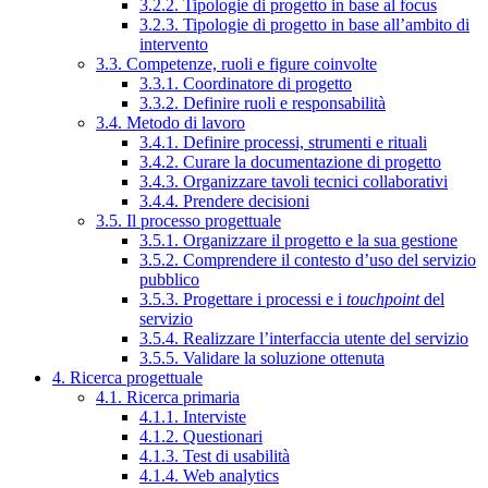
3.2.2. Tipologie di progetto in base al focus
3.2.3. Tipologie di progetto in base all’ambito di
intervento
3.3. Competenze, ruoli e figure coinvolte
3.3.1. Coordinatore di progetto
3.3.2. Definire ruoli e responsabilità
3.4. Metodo di lavoro
3.4.1. Definire processi, strumenti e rituali
3.4.2. Curare la documentazione di progetto
3.4.3. Organizzare tavoli tecnici collaborativi
3.4.4. Prendere decisioni
3.5. Il processo progettuale
3.5.1. Organizzare il progetto e la sua gestione
3.5.2. Comprendere il contesto d’uso del servizio
pubblico
3.5.3. Progettare i processi e i
touchpoint
del
servizio
3.5.4. Realizzare l’interfaccia utente del servizio
3.5.5. Validare la soluzione ottenuta
4. Ricerca progettuale
4.1. Ricerca primaria
4.1.1. Interviste
4.1.2. Questionari
4.1.3. Test di usabilità
4.1.4. Web analytics