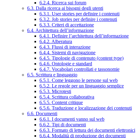
6.2.4. Ricerca sui forum
6.3. Dalla ricerca ai bisogni degli utenti
6.3.1. User stories per definire i contenuti
6.3.2. Job stories per definire i contenuti
6.3.3. Criteri di accettazione
6.4. Architettura dell’informazione
6.4.1. Definire l’architettura dell’informazione
6.4.2. Alberatura
6.4.3. Flussi di interazione
6.4.4. Sistemi di navigazione
6.4.5. Tipologie di contenuto (content type)
6.4.6. Ontologie e standard
6.4.7. Vocabolari controllati e tassonomie
6.5. Scrittura e linguaggio
6.5.1. Come leggono le persone sul web
6.5.2. Le regole per un linguaggio semplice
6.5.3. Microtesti
6.5.4. Scrittura collaborativa
6.5.5. Content critique
6.5.6. Traduzione e localizzazione dei contenuti
6.6. Documenti
6.6.1. I documenti vanno sul web
6.6.2. Tipi di documenti
6.6.3. Formato di lettura dei documenti elettronici
6.6.4. Modalità di produzione dei documenti