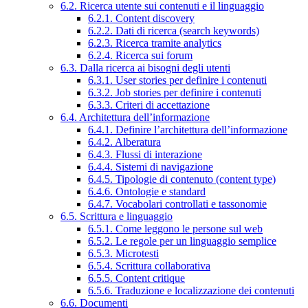
6.2. Ricerca utente sui contenuti e il linguaggio
6.2.1. Content discovery
6.2.2. Dati di ricerca (search keywords)
6.2.3. Ricerca tramite analytics
6.2.4. Ricerca sui forum
6.3. Dalla ricerca ai bisogni degli utenti
6.3.1. User stories per definire i contenuti
6.3.2. Job stories per definire i contenuti
6.3.3. Criteri di accettazione
6.4. Architettura dell’informazione
6.4.1. Definire l’architettura dell’informazione
6.4.2. Alberatura
6.4.3. Flussi di interazione
6.4.4. Sistemi di navigazione
6.4.5. Tipologie di contenuto (content type)
6.4.6. Ontologie e standard
6.4.7. Vocabolari controllati e tassonomie
6.5. Scrittura e linguaggio
6.5.1. Come leggono le persone sul web
6.5.2. Le regole per un linguaggio semplice
6.5.3. Microtesti
6.5.4. Scrittura collaborativa
6.5.5. Content critique
6.5.6. Traduzione e localizzazione dei contenuti
6.6. Documenti