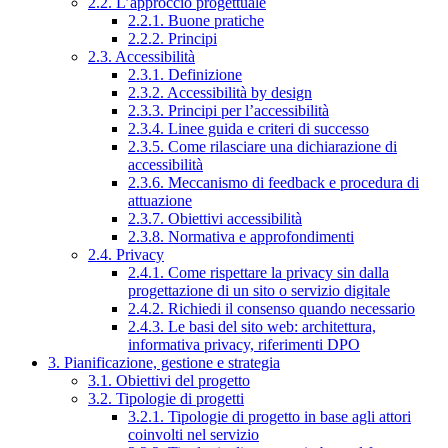
2.2. L’approccio progettuale
2.2.1. Buone pratiche
2.2.2. Principi
2.3. Accessibilità
2.3.1. Definizione
2.3.2. Accessibilità by design
2.3.3. Principi per l’accessibilità
2.3.4. Linee guida e criteri di successo
2.3.5. Come rilasciare una dichiarazione di
accessibilità
2.3.6. Meccanismo di feedback e procedura di
attuazione
2.3.7. Obiettivi accessibilità
2.3.8. Normativa e approfondimenti
2.4. Privacy
2.4.1. Come rispettare la privacy sin dalla
progettazione di un sito o servizio digitale
2.4.2. Richiedi il consenso quando necessario
2.4.3. Le basi del sito web: architettura,
informativa privacy, riferimenti DPO
3. Pianificazione, gestione e strategia
3.1. Obiettivi del progetto
3.2. Tipologie di progetti
3.2.1. Tipologie di progetto in base agli attori
coinvolti nel servizio