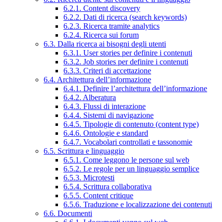
6.2.1. Content discovery
6.2.2. Dati di ricerca (search keywords)
6.2.3. Ricerca tramite analytics
6.2.4. Ricerca sui forum
6.3. Dalla ricerca ai bisogni degli utenti
6.3.1. User stories per definire i contenuti
6.3.2. Job stories per definire i contenuti
6.3.3. Criteri di accettazione
6.4. Architettura dell’informazione
6.4.1. Definire l’architettura dell’informazione
6.4.2. Alberatura
6.4.3. Flussi di interazione
6.4.4. Sistemi di navigazione
6.4.5. Tipologie di contenuto (content type)
6.4.6. Ontologie e standard
6.4.7. Vocabolari controllati e tassonomie
6.5. Scrittura e linguaggio
6.5.1. Come leggono le persone sul web
6.5.2. Le regole per un linguaggio semplice
6.5.3. Microtesti
6.5.4. Scrittura collaborativa
6.5.5. Content critique
6.5.6. Traduzione e localizzazione dei contenuti
6.6. Documenti