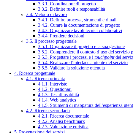
3.3.1. Coordinatore di progetto
3.3.2. Definire ruoli e responsabilità
3.4. Metodo di lavoro
3.4.1. Definire processi, strumenti e rituali
3.4.2. Curare la documentazione di progetto
3.4.3. Organizzare tavoli tecnici collaborativi
3.4.4. Prendere decisioni
3.5. Il processo progettuale
3.5.1. Organizzare il progetto e la sua gestione
3.5.2. Comprendere il contesto d’uso del servizio 
3.5.3. Progettare i processi e i
touchpoint
del servi
3.5.4. Realizzare l’interfaccia utente del servizio
3.5.5. Validare la soluzione ottenuta
4. Ricerca progettuale
4.1. Ricerca primaria
4.1.1. Interviste
4.1.2. Questionari
4.1.3. Test di usabilità
4.1.4. Web analytics
4.1.5. Strumenti di mappatura dell’esperienza uten
4.2. Ricerca secondaria
4.2.1. Ricerca documentale
4.2.2. Analisi benchmark
4.2.3. Valutazione euristica
5. Progettazione dei servizi