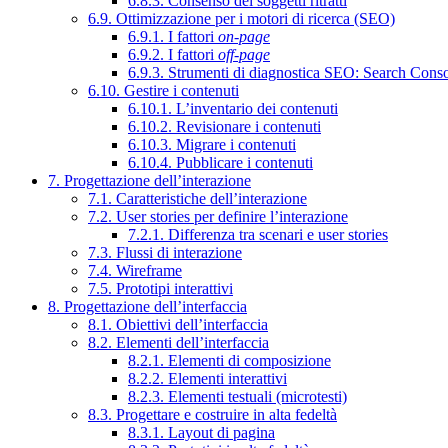
6.8.3. Consenso dei soggetti ritratti
6.9. Ottimizzazione per i motori di ricerca (SEO)
6.9.1. I fattori
on-page
6.9.2. I fattori
off-page
6.9.3. Strumenti di diagnostica SEO: Search Cons
6.10. Gestire i contenuti
6.10.1. L’inventario dei contenuti
6.10.2. Revisionare i contenuti
6.10.3. Migrare i contenuti
6.10.4. Pubblicare i contenuti
7. Progettazione dell’interazione
7.1. Caratteristiche dell’interazione
7.2. User stories per definire l’interazione
7.2.1. Differenza tra scenari e user stories
7.3. Flussi di interazione
7.4. Wireframe
7.5. Prototipi interattivi
8. Progettazione dell’interfaccia
8.1. Obiettivi dell’interfaccia
8.2. Elementi dell’interfaccia
8.2.1. Elementi di composizione
8.2.2. Elementi interattivi
8.2.3. Elementi testuali (microtesti)
8.3. Progettare e costruire in alta fedeltà
8.3.1. Layout di pagina