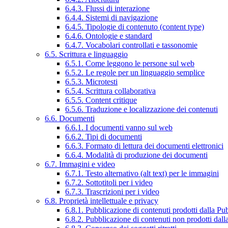
6.4.3. Flussi di interazione
6.4.4. Sistemi di navigazione
6.4.5. Tipologie di contenuto (content type)
6.4.6. Ontologie e standard
6.4.7. Vocabolari controllati e tassonomie
6.5. Scrittura e linguaggio
6.5.1. Come leggono le persone sul web
6.5.2. Le regole per un linguaggio semplice
6.5.3. Microtesti
6.5.4. Scrittura collaborativa
6.5.5. Content critique
6.5.6. Traduzione e localizzazione dei contenuti
6.6. Documenti
6.6.1. I documenti vanno sul web
6.6.2. Tipi di documenti
6.6.3. Formato di lettura dei documenti elettronici
6.6.4. Modalità di produzione dei documenti
6.7. Immagini e video
6.7.1. Testo alternativo (alt text) per le immagini
6.7.2. Sottotitoli per i video
6.7.3. Trascrizioni per i video
6.8. Proprietà intellettuale e privacy
6.8.1. Pubblicazione di contenuti prodotti dalla P
6.8.2. Pubblicazione di contenuti non prodotti dal