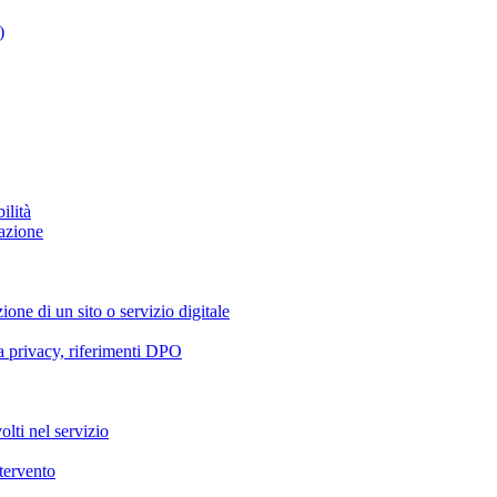
)
ilità
azione
ione di un sito o servizio digitale
va privacy, riferimenti DPO
olti nel servizio
ntervento