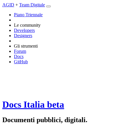
AGID
+
Team Digitale
Piano Triennale
Le community
Developers
Designers
Gli strumenti
Forum
Docs
GitHub
Docs Italia
beta
Documenti pubblici, digitali.