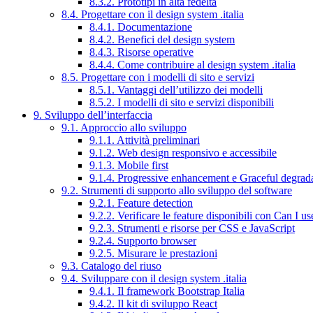
8.3.2. Prototipi in alta fedeltà
8.4. Progettare con il design system .italia
8.4.1. Documentazione
8.4.2. Benefici del design system
8.4.3. Risorse operative
8.4.4. Come contribuire al design system .italia
8.5. Progettare con i modelli di sito e servizi
8.5.1. Vantaggi dell’utilizzo dei modelli
8.5.2. I modelli di sito e servizi disponibili
9. Sviluppo dell’interfaccia
9.1. Approccio allo sviluppo
9.1.1. Attività preliminari
9.1.2. Web design responsivo e accessibile
9.1.3. Mobile first
9.1.4. Progressive enhancement e Graceful degrad
9.2. Strumenti di supporto allo sviluppo del software
9.2.1. Feature detection
9.2.2. Verificare le feature disponibili con Can I us
9.2.3. Strumenti e risorse per CSS e JavaScript
9.2.4. Supporto browser
9.2.5. Misurare le prestazioni
9.3. Catalogo del riuso
9.4. Sviluppare con il design system .italia
9.4.1. Il framework Bootstrap Italia
9.4.2. Il kit di sviluppo React