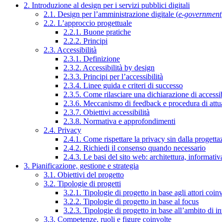
2. Introduzione al design per i servizi pubblici digitali
2.1. Design per l’amministrazione digitale (
e-government
2.2. L’approccio progettuale
2.2.1. Buone pratiche
2.2.2. Principi
2.3. Accessibilità
2.3.1. Definizione
2.3.2. Accessibilità by design
2.3.3. Principi per l’accessibilità
2.3.4. Linee guida e criteri di successo
2.3.5. Come rilasciare una dichiarazione di accessib
2.3.6. Meccanismo di feedback e procedura di attu
2.3.7. Obiettivi accessibilità
2.3.8. Normativa e approfondimenti
2.4. Privacy
2.4.1. Come rispettare la privacy sin dalla progettaz
2.4.2. Richiedi il consenso quando necessario
2.4.3. Le basi del sito web: architettura, informati
3. Pianificazione, gestione e strategia
3.1. Obiettivi del progetto
3.2. Tipologie di progetti
3.2.1. Tipologie di progetto in base agli attori coinv
3.2.2. Tipologie di progetto in base al focus
3.2.3. Tipologie di progetto in base all’ambito di i
3.3. Competenze, ruoli e figure coinvolte