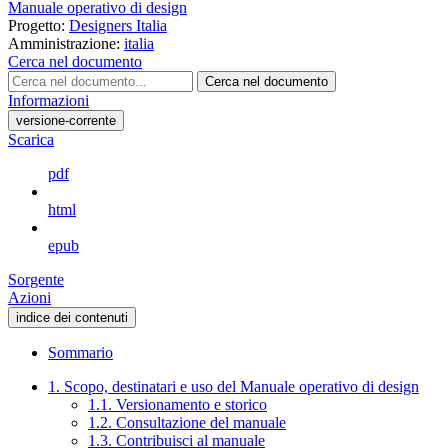
Manuale operativo di design
Progetto:
Designers Italia
Amministrazione:
italia
Cerca nel documento
Cerca nel documento
Informazioni
versione-corrente
Scarica
pdf
html
epub
Sorgente
Azioni
indice dei contenuti
Sommario
1. Scopo, destinatari e uso del Manuale operativo di design
1.1. Versionamento e storico
1.2. Consultazione del manuale
1.3. Contribuisci al manuale