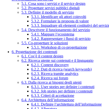
5.1. Cosa sono i servizi e il service design
5.2. Progettare servizi pubblici digitali
5.3. Definire il modello di servizio
5.3.1. Identificare gli attori coinvolti
5.3.2. Formulare la proposta di valore
5.3.3. Inquadrare gli elementi costitutivi del serviz
5.4. Descrivere il funzionamento del servizio
5.4.1. Mappare l’ecosistema
5.4.2. Rappresentare i flussi di servizio
5.5. Co-progettare le soluzioni
5.5.1. Workshop di co-progettazione
6. Progettazione dei contenuti
6.1. Cos’è il content design
6.2. Ricerca utente sui contenuti e il linguaggio
6.2.1. Content discovery
6.2.2. Dati di ricerca (search keywords)
6.2.3. Ricerca tramite analytics
6.2.4. Ricerca sui forum
6.3. Dalla ricerca ai bisogni degli utenti
6.3.1. User stories per definire i contenuti
6.3.2. Job stories per definire i contenuti
6.3.3. Criteri di accettazione
6.4. Architettura dell’informazione
6.4.1. Definire l’architettura dell’informazione
6.4.2. Alberatura