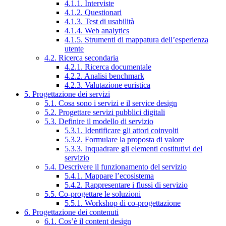
4.1.1. Interviste
4.1.2. Questionari
4.1.3. Test di usabilità
4.1.4. Web analytics
4.1.5. Strumenti di mappatura dell’esperienza
utente
4.2. Ricerca secondaria
4.2.1. Ricerca documentale
4.2.2. Analisi benchmark
4.2.3. Valutazione euristica
5. Progettazione dei servizi
5.1. Cosa sono i servizi e il service design
5.2. Progettare servizi pubblici digitali
5.3. Definire il modello di servizio
5.3.1. Identificare gli attori coinvolti
5.3.2. Formulare la proposta di valore
5.3.3. Inquadrare gli elementi costitutivi del
servizio
5.4. Descrivere il funzionamento del servizio
5.4.1. Mappare l’ecosistema
5.4.2. Rappresentare i flussi di servizio
5.5. Co-progettare le soluzioni
5.5.1. Workshop di co-progettazione
6. Progettazione dei contenuti
6.1. Cos’è il content design