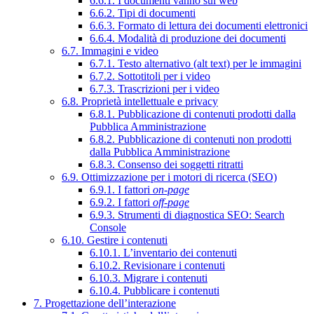
6.6.1. I documenti vanno sul web
6.6.2. Tipi di documenti
6.6.3. Formato di lettura dei documenti elettronici
6.6.4. Modalità di produzione dei documenti
6.7. Immagini e video
6.7.1. Testo alternativo (alt text) per le immagini
6.7.2. Sottotitoli per i video
6.7.3. Trascrizioni per i video
6.8. Proprietà intellettuale e privacy
6.8.1. Pubblicazione di contenuti prodotti dalla
Pubblica Amministrazione
6.8.2. Pubblicazione di contenuti non prodotti
dalla Pubblica Amministrazione
6.8.3. Consenso dei soggetti ritratti
6.9. Ottimizzazione per i motori di ricerca (SEO)
6.9.1. I fattori
on-page
6.9.2. I fattori
off-page
6.9.3. Strumenti di diagnostica SEO: Search
Console
6.10. Gestire i contenuti
6.10.1. L’inventario dei contenuti
6.10.2. Revisionare i contenuti
6.10.3. Migrare i contenuti
6.10.4. Pubblicare i contenuti
7. Progettazione dell’interazione