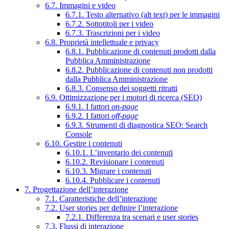
6.7. Immagini e video
6.7.1. Testo alternativo (alt text) per le immagini
6.7.2. Sottotitoli per i video
6.7.3. Trascrizioni per i video
6.8. Proprietà intellettuale e privacy
6.8.1. Pubblicazione di contenuti prodotti dalla
Pubblica Amministrazione
6.8.2. Pubblicazione di contenuti non prodotti
dalla Pubblica Amministrazione
6.8.3. Consenso dei soggetti ritratti
6.9. Ottimizzazione per i motori di ricerca (SEO)
6.9.1. I fattori
on-page
6.9.2. I fattori
off-page
6.9.3. Strumenti di diagnostica SEO: Search
Console
6.10. Gestire i contenuti
6.10.1. L’inventario dei contenuti
6.10.2. Revisionare i contenuti
6.10.3. Migrare i contenuti
6.10.4. Pubblicare i contenuti
7. Progettazione dell’interazione
7.1. Caratteristiche dell’interazione
7.2. User stories per definire l’interazione
7.2.1. Differenza tra scenari e user stories
7.3. Flussi di interazione