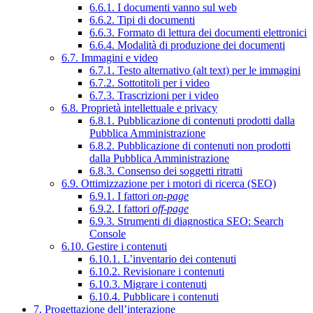
6.6.1. I documenti vanno sul web
6.6.2. Tipi di documenti
6.6.3. Formato di lettura dei documenti elettronici
6.6.4. Modalità di produzione dei documenti
6.7. Immagini e video
6.7.1. Testo alternativo (alt text) per le immagini
6.7.2. Sottotitoli per i video
6.7.3. Trascrizioni per i video
6.8. Proprietà intellettuale e privacy
6.8.1. Pubblicazione di contenuti prodotti dalla
Pubblica Amministrazione
6.8.2. Pubblicazione di contenuti non prodotti
dalla Pubblica Amministrazione
6.8.3. Consenso dei soggetti ritratti
6.9. Ottimizzazione per i motori di ricerca (SEO)
6.9.1. I fattori
on-page
6.9.2. I fattori
off-page
6.9.3. Strumenti di diagnostica SEO: Search
Console
6.10. Gestire i contenuti
6.10.1. L’inventario dei contenuti
6.10.2. Revisionare i contenuti
6.10.3. Migrare i contenuti
6.10.4. Pubblicare i contenuti
7. Progettazione dell’interazione