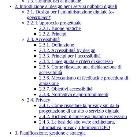
1.3. Contribuisci al manuale
2. Introduzione al design per i servizi pubblici digitali
2.1. Design per l’amministrazione digitale (
e-
government
)
2.2. L’approccio progettuale
2.2.1. Buone pratiche
2.2.2. Principi
2.3. Accessibilità
2.3.1. Definizione
2.3.2. Accessibilità by design
2.3.3. Principi per l’accessibilità
2.3.4. Linee guida e criteri di successo
2.3.5. Come rilasciare una dichiarazione di
accessibilità
2.3.6. Meccanismo di feedback e procedura di
attuazione
2.3.7. Obiettivi accessibilità
2.3.8. Normativa e approfondimenti
2.4. Privacy
2.4.1. Come rispettare la privacy sin dalla
progettazione di un sito o servizio digitale
2.4.2. Richiedi il consenso quando necessario
2.4.3. Le basi del sito web: architettura,
informativa privacy, riferimenti DPO
3. Pianificazione, gestione e strategia