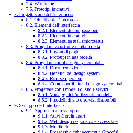
7.4. Wireframe
7.5. Prototipi interattivi
8. Progettazione dell’interfaccia
8.1. Obiettivi dell’interfaccia
8.2. Elementi dell’interfaccia
8.2.1. Elementi di composizione
8.2.2. Elementi interattivi
8.2.3. Elementi testuali (microtesti)
8.3. Progettare e costruire in alta fedeltà
8.3.1. Layout di pagina
8.3.2. Prototipi in alta fedeltà
8.4. Progettare con il design system .italia
8.4.1. Documentazione
8.4.2. Benefici del design system
8.4.3. Risorse operative
8.4.4. Come contribuire al design system .italia
8.5. Progettare con i modelli di sito e servizi
8.5.1. Vantaggi dell’utilizzo dei modelli
8.5.2. I modelli di sito e servizi disponibili
9. Sviluppo dell’interfaccia
9.1. Approccio allo sviluppo
9.1.1. Attività preliminari
9.1.2. Web design responsivo e accessibile
9.1.3. Mobile first
9.1.4. Progressive enhancement e Graceful