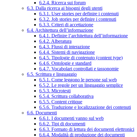
6.2.4. Ricerca sui forum
6.3. Dalla ricerca ai bisogni degli utenti
6.3.1. User stories per definire i contenuti
6.3.2. Job stories per definire i contenuti
6.3.3. Criteri di accettazione
6.4. Architettura dell’informazione
6.4.1. Definire l’architettura dell’informazione
6.4.2. Alberatura
6.4.3. Flussi di interazione
6.4.4. Sistemi di navigazione
6.4.5. Tipologie di contenuto (content type)
6.4.6. Ontologie e standard
6.4.7. Vocabolari controllati e tassonomie
6.5. Scrittura e linguaggio
6.5.1. Come leggono le persone sul web
6.5.2. Le regole per un linguaggio semplice
6.5.3. Microtesti
6.5.4. Scrittura collaborativa
6.5.5. Content critique
6.5.6. Traduzione e localizzazione dei contenuti
6.6. Documenti
6.6.1. I documenti vanno sul web
6.6.2. Tipi di documenti
6.6.3. Formato di lettura dei documenti elettronici
6.6.4. Modalità di produzione dei documenti