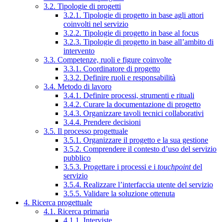
3.2. Tipologie di progetti
3.2.1. Tipologie di progetto in base agli attori
coinvolti nel servizio
3.2.2. Tipologie di progetto in base al focus
3.2.3. Tipologie di progetto in base all’ambito di
intervento
3.3. Competenze, ruoli e figure coinvolte
3.3.1. Coordinatore di progetto
3.3.2. Definire ruoli e responsabilità
3.4. Metodo di lavoro
3.4.1. Definire processi, strumenti e rituali
3.4.2. Curare la documentazione di progetto
3.4.3. Organizzare tavoli tecnici collaborativi
3.4.4. Prendere decisioni
3.5. Il processo progettuale
3.5.1. Organizzare il progetto e la sua gestione
3.5.2. Comprendere il contesto d’uso del servizio
pubblico
3.5.3. Progettare i processi e i
touchpoint
del
servizio
3.5.4. Realizzare l’interfaccia utente del servizio
3.5.5. Validare la soluzione ottenuta
4. Ricerca progettuale
4.1. Ricerca primaria
4.1.1. Interviste