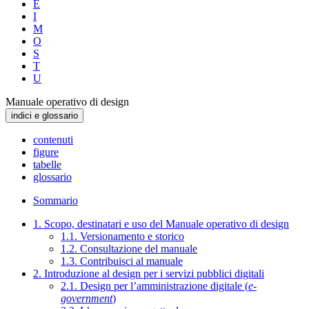
E
I
M
O
S
T
U
Manuale operativo di design
indici e glossario
contenuti
figure
tabelle
glossario
Sommario
1. Scopo, destinatari e uso del Manuale operativo di design
1.1. Versionamento e storico
1.2. Consultazione del manuale
1.3. Contribuisci al manuale
2. Introduzione al design per i servizi pubblici digitali
2.1. Design per l’amministrazione digitale (
e-
government
)