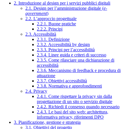
2. Introduzione al design per i servizi pubblici digitali
2.1. Design per l’amministrazione digitale (
e-
government
)
2.2. L’approccio progettuale
2.2.1. Buone pratiche
2.2.2. Principi
2.3. Accessibilità
2.3.1. Definizione
2.3.2. Accessibilità by design
2.3.3. Principi per l’accessibilità
2.3.4. Linee guida e criteri di successo
2.3.5. Come rilasciare una dichiarazione di
accessibilità
2.3.6. Meccanismo di feedback e procedura di
attuazione
2.3.7. Obiettivi accessibilità
2.3.8. Normativa e approfondimenti
2.4. Privacy
2.4.1. Come rispettare la privacy sin dalla
progettazione di un sito o servizio digitale
2.4.2. Richiedi il consenso quando necessario
2.4.3. Le basi del sito web: architettura,
informativa privacy, riferimenti DPO
3. Pianificazione, gestione e strategia
3.1. Obiettivi del progetto