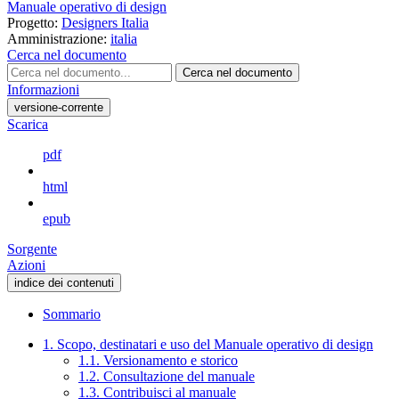
Manuale operativo di design
Progetto:
Designers Italia
Amministrazione:
italia
Cerca nel documento
Cerca nel documento
Informazioni
versione-corrente
Scarica
pdf
html
epub
Sorgente
Azioni
indice dei contenuti
Sommario
1. Scopo, destinatari e uso del Manuale operativo di design
1.1. Versionamento e storico
1.2. Consultazione del manuale
1.3. Contribuisci al manuale