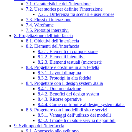
7.1. Caratteristiche dell’interazione
7.2. User stories per definire l’interazione
7.2.1. Differenza tra scenari e user stories
7.3. Flussi di interazione
7.4. Wireframe
7.5. Prototipi interattivi
8. Progettazione dell’interfaccia
8.1. Obiettivi dell’interfaccia
8.2. Elementi dell’interfaccia
8.2.1. Elementi di composizione
8.2.2. Elementi interattivi
8.2.3. Elementi testuali (microtesti)
8.3. Progettare e costruire in alta fedeltà
8.3.1. Layout di pagina
8.3.2. Prototipi in alta fedeltà
8.4. Progettare con il design system .italia
8.4.1. Documentazione
8.4.2. Benefici del design system
8.4.3. Risorse operative
8.4.4. Come contribuire al design system .italia
8.5. Progettare con i modelli di sito e servizi
8.5.1. Vantaggi dell’utilizzo dei modelli
8.5.2. I modelli di sito e servizi disponibili
9. Sviluppo dell’interfaccia
9.1. Approccio allo sviluppo