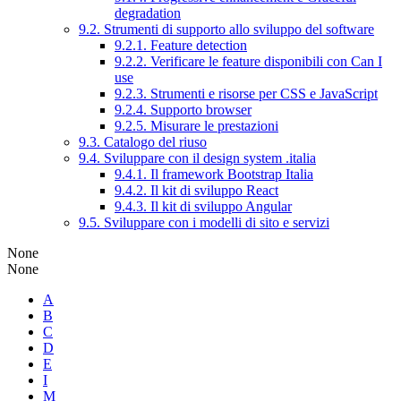
degradation
9.2. Strumenti di supporto allo sviluppo del software
9.2.1. Feature detection
9.2.2. Verificare le feature disponibili con Can I
use
9.2.3. Strumenti e risorse per CSS e JavaScript
9.2.4. Supporto browser
9.2.5. Misurare le prestazioni
9.3. Catalogo del riuso
9.4. Sviluppare con il design system .italia
9.4.1. Il framework Bootstrap Italia
9.4.2. Il kit di sviluppo React
9.4.3. Il kit di sviluppo Angular
9.5. Sviluppare con i modelli di sito e servizi
None
None
A
B
C
D
E
I
M