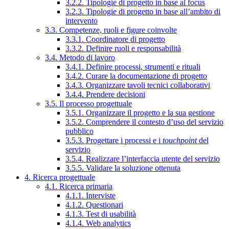
3.2.2. Tipologie di progetto in base al focus
3.2.3. Tipologie di progetto in base all’ambito di
intervento
3.3. Competenze, ruoli e figure coinvolte
3.3.1. Coordinatore di progetto
3.3.2. Definire ruoli e responsabilità
3.4. Metodo di lavoro
3.4.1. Definire processi, strumenti e rituali
3.4.2. Curare la documentazione di progetto
3.4.3. Organizzare tavoli tecnici collaborativi
3.4.4. Prendere decisioni
3.5. Il processo progettuale
3.5.1. Organizzare il progetto e la sua gestione
3.5.2. Comprendere il contesto d’uso del servizio
pubblico
3.5.3. Progettare i processi e i
touchpoint
del
servizio
3.5.4. Realizzare l’interfaccia utente del servizio
3.5.5. Validare la soluzione ottenuta
4. Ricerca progettuale
4.1. Ricerca primaria
4.1.1. Interviste
4.1.2. Questionari
4.1.3. Test di usabilità
4.1.4. Web analytics