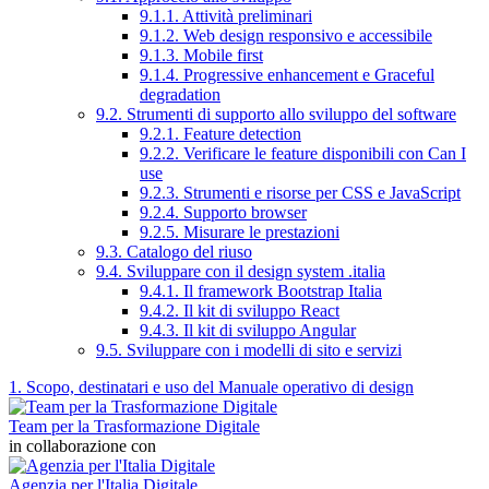
9.1.1. Attività preliminari
9.1.2. Web design responsivo e accessibile
9.1.3. Mobile first
9.1.4. Progressive enhancement e Graceful
degradation
9.2. Strumenti di supporto allo sviluppo del software
9.2.1. Feature detection
9.2.2. Verificare le feature disponibili con Can I
use
9.2.3. Strumenti e risorse per CSS e JavaScript
9.2.4. Supporto browser
9.2.5. Misurare le prestazioni
9.3. Catalogo del riuso
9.4. Sviluppare con il design system .italia
9.4.1. Il framework Bootstrap Italia
9.4.2. Il kit di sviluppo React
9.4.3. Il kit di sviluppo Angular
9.5. Sviluppare con i modelli di sito e servizi
1. Scopo, destinatari e uso del Manuale operativo di design
Team per la Trasformazione Digitale
in collaborazione con
Agenzia per l'Italia Digitale