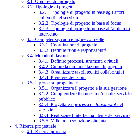
3.1. Obiettivi del progetto
3.2. Tipologie di progetti
3.2.1. Tipologie di progetto in base agli attori
coinvolti nel servizio
3.2.2. Tipologie di progetto in base al focus
3.2.3. Tipologie di progetto in base all’ambito di
intervento
3.3. Competenze, ruoli e figure coinvolte
3.3.1. Coordinatore di progetto
3.3.2. Definire ruoli e responsabilità
3.4. Metodo di lavoro
3.4.1. Definire processi, strumenti e rituali
3.4.2. Curare la documentazione di progetto
3.4.3. Organizzare tavoli tecnici collaborativi
3.4.4. Prendere decisioni
3.5. Il processo progettuale
3.5.1. Organizzare il progetto e la sua gestione
3.5.2. Comprendere il contesto d’uso del servizio
pubblico
3.5.3. Progettare i processi e i
touchpoint
del
servizio
3.5.4. Realizzare l’interfaccia utente del servizio
3.5.5. Validare la soluzione ottenuta
4. Ricerca progettuale
4.1. Ricerca primaria