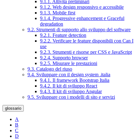
9.1.1. Attività preliminari
9.1.2. Web design responsivo e accessibile
9.1.3. Mobile first
9.1.4. Progressive enhancement e Graceful
degradation
9.2. Strumenti di supporto allo sviluppo del software
9.2.1. Feature detection
9.2.2. Verificare le feature disponibili con Can I
use
9.2.3. Strumenti e risorse per CSS e JavaScript
9.2.4. Supporto browser
9.2.5. Misurare le prestazioni
9.3. Catalogo del riuso
9.4. Sviluppare con il design system .italia
9.4.1. Il framework Bootstrap Italia
9.4.2. Il kit di sviluppo React
9.4.3. Il kit di sviluppo Angular
9.5. Sviluppare con i modelli di sito e servizi
glossario
A
B
C
D