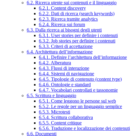
6.2. Ricerca utente sui contenuti e il linguaggio
6.2.1. Content discovery
6.2.2. Dati di ricerca (search keywords)
6.2.3. Ricerca tramite analytics
6.2.4. Ricerca sui forum
6.3. Dalla ricerca ai bisogni degli utenti
6.3.1. User stories per definire i contenuti
6.3.2. Job stories per definire i contenuti
6.3.3. Criteri di accettazione
6.4. Architettura dell’informazione
6.4.1. Definire l’architettura dell’informazione
6.4.2. Alberatura
6.4.3. Flussi di interazione
6.4.4. Sistemi di navigazione
6.4.5. Tipologie di contenuto (content type)
6.4.6. Ontologie e standard
6.4.7. Vocabolari controllati e tassonomie
6.5. Scrittura e linguaggio
6.5.1. Come leggono le persone sul web
6.5.2. Le regole per un linguaggio semplice
6.5.3. Microtesti
6.5.4. Scrittura collaborativa
6.5.5. Content critique
6.5.6. Traduzione e localizzazione dei contenuti
6.6. Documenti