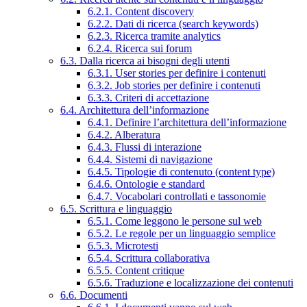
6.2.1. Content discovery
6.2.2. Dati di ricerca (search keywords)
6.2.3. Ricerca tramite analytics
6.2.4. Ricerca sui forum
6.3. Dalla ricerca ai bisogni degli utenti
6.3.1. User stories per definire i contenuti
6.3.2. Job stories per definire i contenuti
6.3.3. Criteri di accettazione
6.4. Architettura dell’informazione
6.4.1. Definire l’architettura dell’informazione
6.4.2. Alberatura
6.4.3. Flussi di interazione
6.4.4. Sistemi di navigazione
6.4.5. Tipologie di contenuto (content type)
6.4.6. Ontologie e standard
6.4.7. Vocabolari controllati e tassonomie
6.5. Scrittura e linguaggio
6.5.1. Come leggono le persone sul web
6.5.2. Le regole per un linguaggio semplice
6.5.3. Microtesti
6.5.4. Scrittura collaborativa
6.5.5. Content critique
6.5.6. Traduzione e localizzazione dei contenuti
6.6. Documenti