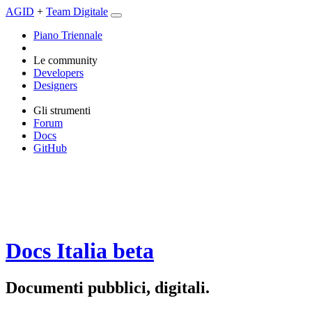
AGID
+
Team Digitale
Piano Triennale
Le community
Developers
Designers
Gli strumenti
Forum
Docs
GitHub
Docs Italia
beta
Documenti pubblici, digitali.