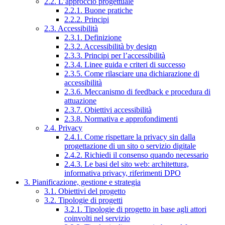
2.2. L’approccio progettuale
2.2.1. Buone pratiche
2.2.2. Principi
2.3. Accessibilità
2.3.1. Definizione
2.3.2. Accessibilità by design
2.3.3. Principi per l’accessibilità
2.3.4. Linee guida e criteri di successo
2.3.5. Come rilasciare una dichiarazione di
accessibilità
2.3.6. Meccanismo di feedback e procedura di
attuazione
2.3.7. Obiettivi accessibilità
2.3.8. Normativa e approfondimenti
2.4. Privacy
2.4.1. Come rispettare la privacy sin dalla
progettazione di un sito o servizio digitale
2.4.2. Richiedi il consenso quando necessario
2.4.3. Le basi del sito web: architettura,
informativa privacy, riferimenti DPO
3. Pianificazione, gestione e strategia
3.1. Obiettivi del progetto
3.2. Tipologie di progetti
3.2.1. Tipologie di progetto in base agli attori
coinvolti nel servizio