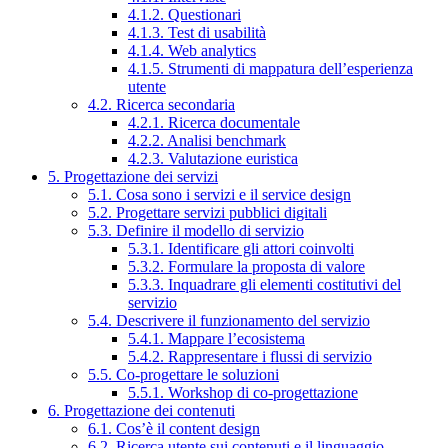
4.1.2. Questionari
4.1.3. Test di usabilità
4.1.4. Web analytics
4.1.5. Strumenti di mappatura dell’esperienza
utente
4.2. Ricerca secondaria
4.2.1. Ricerca documentale
4.2.2. Analisi benchmark
4.2.3. Valutazione euristica
5. Progettazione dei servizi
5.1. Cosa sono i servizi e il service design
5.2. Progettare servizi pubblici digitali
5.3. Definire il modello di servizio
5.3.1. Identificare gli attori coinvolti
5.3.2. Formulare la proposta di valore
5.3.3. Inquadrare gli elementi costitutivi del
servizio
5.4. Descrivere il funzionamento del servizio
5.4.1. Mappare l’ecosistema
5.4.2. Rappresentare i flussi di servizio
5.5. Co-progettare le soluzioni
5.5.1. Workshop di co-progettazione
6. Progettazione dei contenuti
6.1. Cos’è il content design
6.2. Ricerca utente sui contenuti e il linguaggio