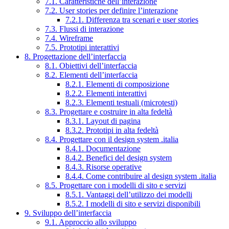
7.1. Caratteristiche dell’interazione
7.2. User stories per definire l’interazione
7.2.1. Differenza tra scenari e user stories
7.3. Flussi di interazione
7.4. Wireframe
7.5. Prototipi interattivi
8. Progettazione dell’interfaccia
8.1. Obiettivi dell’interfaccia
8.2. Elementi dell’interfaccia
8.2.1. Elementi di composizione
8.2.2. Elementi interattivi
8.2.3. Elementi testuali (microtesti)
8.3. Progettare e costruire in alta fedeltà
8.3.1. Layout di pagina
8.3.2. Prototipi in alta fedeltà
8.4. Progettare con il design system .italia
8.4.1. Documentazione
8.4.2. Benefici del design system
8.4.3. Risorse operative
8.4.4. Come contribuire al design system .italia
8.5. Progettare con i modelli di sito e servizi
8.5.1. Vantaggi dell’utilizzo dei modelli
8.5.2. I modelli di sito e servizi disponibili
9. Sviluppo dell’interfaccia
9.1. Approccio allo sviluppo