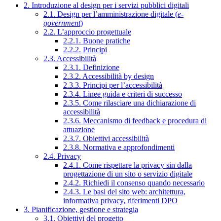
2. Introduzione al design per i servizi pubblici digitali
2.1. Design per l’amministrazione digitale (
e-
government
)
2.2. L’approccio progettuale
2.2.1. Buone pratiche
2.2.2. Principi
2.3. Accessibilità
2.3.1. Definizione
2.3.2. Accessibilità by design
2.3.3. Principi per l’accessibilità
2.3.4. Linee guida e criteri di successo
2.3.5. Come rilasciare una dichiarazione di
accessibilità
2.3.6. Meccanismo di feedback e procedura di
attuazione
2.3.7. Obiettivi accessibilità
2.3.8. Normativa e approfondimenti
2.4. Privacy
2.4.1. Come rispettare la privacy sin dalla
progettazione di un sito o servizio digitale
2.4.2. Richiedi il consenso quando necessario
2.4.3. Le basi del sito web: architettura,
informativa privacy, riferimenti DPO
3. Pianificazione, gestione e strategia
3.1. Obiettivi del progetto