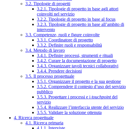
3.2. Tipologie di progetti
3.2.1. Tipologie di progetto in base agli attori
coinvolti nel servizio
3.2.2. Tipologie di progetto in base al focus
3.2.3. Tipologie di progetto in base all’ambito di
intervento
3.3. Competenze, ruoli e figure coinvolte
3.3.1. Coordinatore di progetto
3.3.2. Definire ruoli e responsabilità
3.4. Metodo di lavoro
3.4.1. Definire processi, strumenti e rituali
3.4.2. Curare la documentazione di progetto
3.4.3. Organizzare tavoli tecnici collaborativi
3.4.4. Prendere decisioni
3.5. Il processo progettuale
3.5.1. Organizzare il progetto e la sua gestione
3.5.2. Comprendere il contesto d’uso del servizio
pubblico
3.5.3. Progettare i processi e i
touchpoint
del
servizio
3.5.4. Realizzare l’interfaccia utente del servizio
3.5.5. Validare la soluzione ottenuta
4. Ricerca progettuale
4.1. Ricerca primaria
4.1.1. Interviste