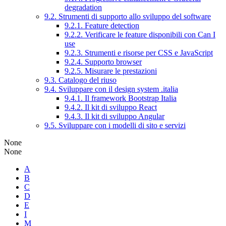
degradation
9.2. Strumenti di supporto allo sviluppo del software
9.2.1. Feature detection
9.2.2. Verificare le feature disponibili con Can I
use
9.2.3. Strumenti e risorse per CSS e JavaScript
9.2.4. Supporto browser
9.2.5. Misurare le prestazioni
9.3. Catalogo del riuso
9.4. Sviluppare con il design system .italia
9.4.1. Il framework Bootstrap Italia
9.4.2. Il kit di sviluppo React
9.4.3. Il kit di sviluppo Angular
9.5. Sviluppare con i modelli di sito e servizi
None
None
A
B
C
D
E
I
M