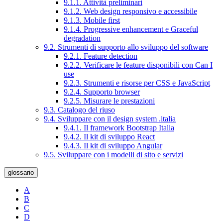
9.1.1. Attività preliminari
9.1.2. Web design responsivo e accessibile
9.1.3. Mobile first
9.1.4. Progressive enhancement e Graceful
degradation
9.2. Strumenti di supporto allo sviluppo del software
9.2.1. Feature detection
9.2.2. Verificare le feature disponibili con Can I
use
9.2.3. Strumenti e risorse per CSS e JavaScript
9.2.4. Supporto browser
9.2.5. Misurare le prestazioni
9.3. Catalogo del riuso
9.4. Sviluppare con il design system .italia
9.4.1. Il framework Bootstrap Italia
9.4.2. Il kit di sviluppo React
9.4.3. Il kit di sviluppo Angular
9.5. Sviluppare con i modelli di sito e servizi
glossario
A
B
C
D