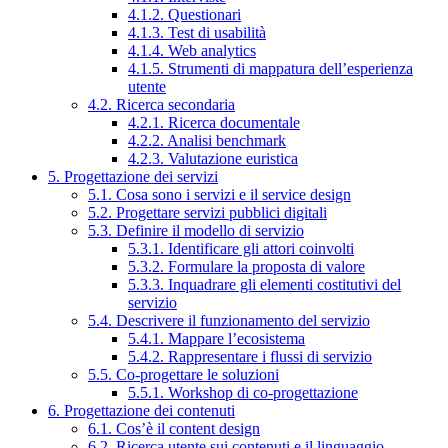
4.1.2. Questionari
4.1.3. Test di usabilità
4.1.4. Web analytics
4.1.5. Strumenti di mappatura dell’esperienza
utente
4.2. Ricerca secondaria
4.2.1. Ricerca documentale
4.2.2. Analisi benchmark
4.2.3. Valutazione euristica
5. Progettazione dei servizi
5.1. Cosa sono i servizi e il service design
5.2. Progettare servizi pubblici digitali
5.3. Definire il modello di servizio
5.3.1. Identificare gli attori coinvolti
5.3.2. Formulare la proposta di valore
5.3.3. Inquadrare gli elementi costitutivi del
servizio
5.4. Descrivere il funzionamento del servizio
5.4.1. Mappare l’ecosistema
5.4.2. Rappresentare i flussi di servizio
5.5. Co-progettare le soluzioni
5.5.1. Workshop di co-progettazione
6. Progettazione dei contenuti
6.1. Cos’è il content design
6.2. Ricerca utente sui contenuti e il linguaggio