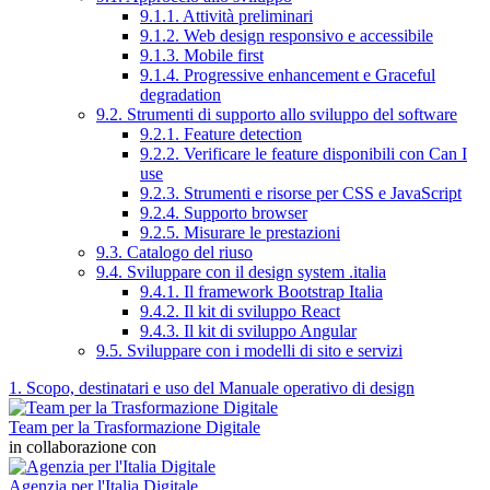
9.1.1. Attività preliminari
9.1.2. Web design responsivo e accessibile
9.1.3. Mobile first
9.1.4. Progressive enhancement e Graceful
degradation
9.2. Strumenti di supporto allo sviluppo del software
9.2.1. Feature detection
9.2.2. Verificare le feature disponibili con Can I
use
9.2.3. Strumenti e risorse per CSS e JavaScript
9.2.4. Supporto browser
9.2.5. Misurare le prestazioni
9.3. Catalogo del riuso
9.4. Sviluppare con il design system .italia
9.4.1. Il framework Bootstrap Italia
9.4.2. Il kit di sviluppo React
9.4.3. Il kit di sviluppo Angular
9.5. Sviluppare con i modelli di sito e servizi
1. Scopo, destinatari e uso del Manuale operativo di design
Team per la Trasformazione Digitale
in collaborazione con
Agenzia per l'Italia Digitale