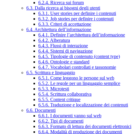
6.2.4. Ricerca sui forum
6.3. Dalla ricerca ai bisogni degli utenti
6.3.1. User stories per definire i contenuti
6.3.2. Job stories per definire i contenuti
6.3.3. Criteri di accettazione
6.4. Architettura dell’informazione
6.4.1. Definire l’architettura dell’informazione
6.4.2. Alberatura
6.4.3. Flussi di interazione
6.4.4. Sistemi di navigazione
6.4.5. Tipologie di contenuto (content type)
6.4.6. Ontologie e standard
6.4.7. Vocabolari controllati e tassonomie
6.5. Scrittura e linguaggio
6.5.1. Come leggono le persone sul web
6.5.2. Le regole per un linguaggio semplice
6.5.3. Microtesti
6.5.4. Scrittura collaborativa
6.5.5. Content critique
6.5.6. Traduzione e localizzazione dei contenuti
6.6. Documenti
6.6.1. I documenti vanno sul web
6.6.2. Tipi di documenti
6.6.3. Formato di lettura dei documenti elettronici
6.6.4. Modalità di produzione dei documenti