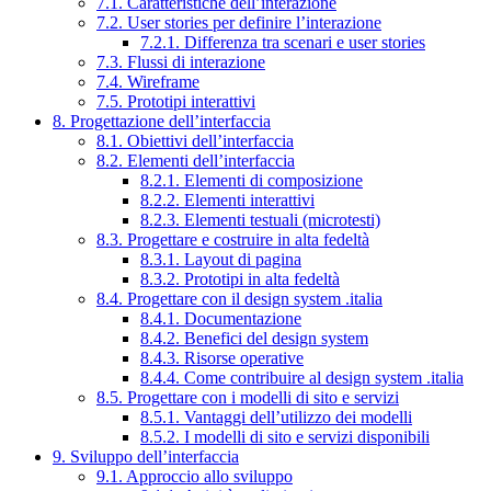
7.1. Caratteristiche dell’interazione
7.2. User stories per definire l’interazione
7.2.1. Differenza tra scenari e user stories
7.3. Flussi di interazione
7.4. Wireframe
7.5. Prototipi interattivi
8. Progettazione dell’interfaccia
8.1. Obiettivi dell’interfaccia
8.2. Elementi dell’interfaccia
8.2.1. Elementi di composizione
8.2.2. Elementi interattivi
8.2.3. Elementi testuali (microtesti)
8.3. Progettare e costruire in alta fedeltà
8.3.1. Layout di pagina
8.3.2. Prototipi in alta fedeltà
8.4. Progettare con il design system .italia
8.4.1. Documentazione
8.4.2. Benefici del design system
8.4.3. Risorse operative
8.4.4. Come contribuire al design system .italia
8.5. Progettare con i modelli di sito e servizi
8.5.1. Vantaggi dell’utilizzo dei modelli
8.5.2. I modelli di sito e servizi disponibili
9. Sviluppo dell’interfaccia
9.1. Approccio allo sviluppo