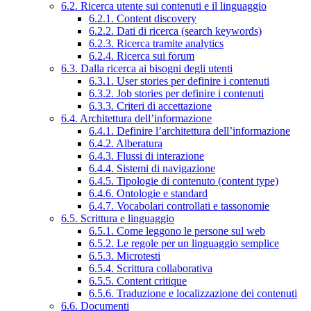
6.2. Ricerca utente sui contenuti e il linguaggio
6.2.1. Content discovery
6.2.2. Dati di ricerca (search keywords)
6.2.3. Ricerca tramite analytics
6.2.4. Ricerca sui forum
6.3. Dalla ricerca ai bisogni degli utenti
6.3.1. User stories per definire i contenuti
6.3.2. Job stories per definire i contenuti
6.3.3. Criteri di accettazione
6.4. Architettura dell’informazione
6.4.1. Definire l’architettura dell’informazione
6.4.2. Alberatura
6.4.3. Flussi di interazione
6.4.4. Sistemi di navigazione
6.4.5. Tipologie di contenuto (content type)
6.4.6. Ontologie e standard
6.4.7. Vocabolari controllati e tassonomie
6.5. Scrittura e linguaggio
6.5.1. Come leggono le persone sul web
6.5.2. Le regole per un linguaggio semplice
6.5.3. Microtesti
6.5.4. Scrittura collaborativa
6.5.5. Content critique
6.5.6. Traduzione e localizzazione dei contenuti
6.6. Documenti