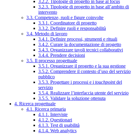
3.2.2. Tipologie di progetto in base al focus
3.2.3. Tipologie di progetto in base all’ambito di
intervento
3.3. Competenze, ruoli e figure coinvolte
3.3.1. Coordinatore di progetto
3.3.2. Definire ruoli e responsabilità
3.4. Metodo di lavoro
3.4.1. Definire processi, strumenti e rituali
3.4.2. Curare la documentazione di progetto
3.4.3. Organizzare tavoli tecnici collaborativi
3.4.4. Prendere decisioni
3.5. Il processo progettuale
3.5.1. Organizzare il progetto e la sua gestione
3.5.2. Comprendere il contesto d’uso del servizio
pubblico
3.5.3. Progettare i processi e i
touchpoint
del
servizio
3.5.4. Realizzare l’interfaccia utente del servizio
3.5.5. Validare la soluzione ottenuta
4. Ricerca progettuale
4.1. Ricerca primaria
4.1.1. Interviste
4.1.2. Questionari
4.1.3. Test di usabilità
4.1.4. Web analytics