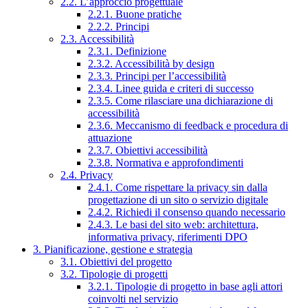
2.2. L’approccio progettuale
2.2.1. Buone pratiche
2.2.2. Principi
2.3. Accessibilità
2.3.1. Definizione
2.3.2. Accessibilità by design
2.3.3. Principi per l’accessibilità
2.3.4. Linee guida e criteri di successo
2.3.5. Come rilasciare una dichiarazione di
accessibilità
2.3.6. Meccanismo di feedback e procedura di
attuazione
2.3.7. Obiettivi accessibilità
2.3.8. Normativa e approfondimenti
2.4. Privacy
2.4.1. Come rispettare la privacy sin dalla
progettazione di un sito o servizio digitale
2.4.2. Richiedi il consenso quando necessario
2.4.3. Le basi del sito web: architettura,
informativa privacy, riferimenti DPO
3. Pianificazione, gestione e strategia
3.1. Obiettivi del progetto
3.2. Tipologie di progetti
3.2.1. Tipologie di progetto in base agli attori
coinvolti nel servizio