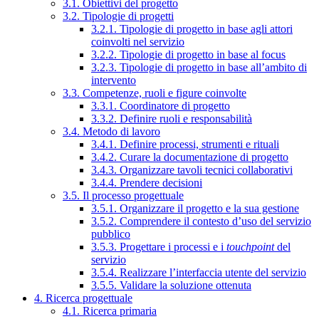
3.1. Obiettivi del progetto
3.2. Tipologie di progetti
3.2.1. Tipologie di progetto in base agli attori
coinvolti nel servizio
3.2.2. Tipologie di progetto in base al focus
3.2.3. Tipologie di progetto in base all’ambito di
intervento
3.3. Competenze, ruoli e figure coinvolte
3.3.1. Coordinatore di progetto
3.3.2. Definire ruoli e responsabilità
3.4. Metodo di lavoro
3.4.1. Definire processi, strumenti e rituali
3.4.2. Curare la documentazione di progetto
3.4.3. Organizzare tavoli tecnici collaborativi
3.4.4. Prendere decisioni
3.5. Il processo progettuale
3.5.1. Organizzare il progetto e la sua gestione
3.5.2. Comprendere il contesto d’uso del servizio
pubblico
3.5.3. Progettare i processi e i
touchpoint
del
servizio
3.5.4. Realizzare l’interfaccia utente del servizio
3.5.5. Validare la soluzione ottenuta
4. Ricerca progettuale
4.1. Ricerca primaria