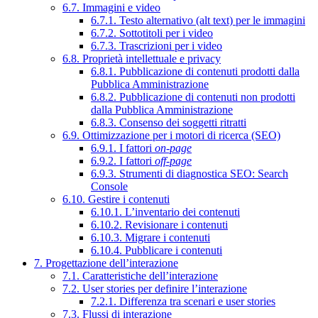
6.7. Immagini e video
6.7.1. Testo alternativo (alt text) per le immagini
6.7.2. Sottotitoli per i video
6.7.3. Trascrizioni per i video
6.8. Proprietà intellettuale e privacy
6.8.1. Pubblicazione di contenuti prodotti dalla
Pubblica Amministrazione
6.8.2. Pubblicazione di contenuti non prodotti
dalla Pubblica Amministrazione
6.8.3. Consenso dei soggetti ritratti
6.9. Ottimizzazione per i motori di ricerca (SEO)
6.9.1. I fattori
on-page
6.9.2. I fattori
off-page
6.9.3. Strumenti di diagnostica SEO: Search
Console
6.10. Gestire i contenuti
6.10.1. L’inventario dei contenuti
6.10.2. Revisionare i contenuti
6.10.3. Migrare i contenuti
6.10.4. Pubblicare i contenuti
7. Progettazione dell’interazione
7.1. Caratteristiche dell’interazione
7.2. User stories per definire l’interazione
7.2.1. Differenza tra scenari e user stories
7.3. Flussi di interazione