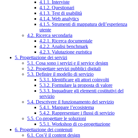
4.1.1. Interviste
4.1.2. Questionari
4.1.3. Test di usabilità
4.1.4. Web analytics
4.1.5. Strumenti di mappatura dell’esperienza
utente
4.2. Ricerca secondaria
4.2.1. Ricerca documentale
4.2.2. Analisi benchmark
4.2.3. Valutazione euristica
5. Progettazione dei servizi
5.1. Cosa sono i servizi e il service design
5.2. Progettare servizi pubblici digitali
5.3. Definire il modello di servizio
5.3.1. Identificare gli attori coinvolti
5.3.2. Formulare la proposta di valore
5.3.3. Inquadrare gli elementi costitutivi del
servizio
5.4. Descrivere il funzionamento del servizio
5.4.1. Mappare l’ecosistema
5.4.2. Rappresentare i flussi di servizio
5.5. Co-progettare le soluzioni
5.5.1. Workshop di co-progettazione
6. Progettazione dei contenuti
6.1. Cos’è il content design