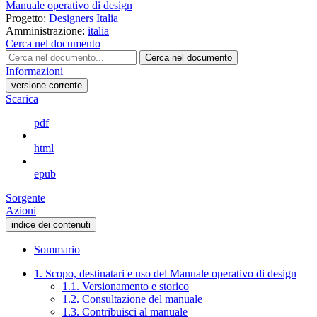
Manuale operativo di design
Progetto:
Designers Italia
Amministrazione:
italia
Cerca nel documento
Cerca nel documento
Informazioni
versione-corrente
Scarica
pdf
html
epub
Sorgente
Azioni
indice dei contenuti
Sommario
1. Scopo, destinatari e uso del Manuale operativo di design
1.1. Versionamento e storico
1.2. Consultazione del manuale
1.3. Contribuisci al manuale