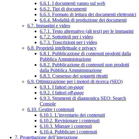
6.6.1. I documenti vanno sul web
6.6.2. Tipi di documenti
6.6.3. Formato di lettura dei documenti elettronici
6.6.4. Modalità di produzione dei documenti
6.7. Immagini e video
6.7.1. Testo alternativo (alt text) per le immagini
6.7.2. Sottotitoli per i video
6.7.3. Trascrizioni per i video
6.8. Proprietà intellettuale e privacy
6.8.1. Pubblicazione di contenuti prodotti dalla
Pubblica Amministrazione
6.8.2. Pubblicazione di contenuti non prodotti
dalla Pubblica Amministrazione
6.8.3. Consenso dei soggetti ritratti
6.9. Ottimizzazione per i motori di ricerca (SEO)
6.9.1. I fattori
on-page
6.9.2. I fattori
off-page
6.9.3. Strumenti di diagnostica SEO: Search
Console
6.10. Gestire i contenuti
6.10.1. L’inventario dei contenuti
6.10.2. Revisionare i contenuti
6.10.3. Migrare i contenuti
6.10.4. Pubblicare i contenuti
7. Progettazione dell’interazione