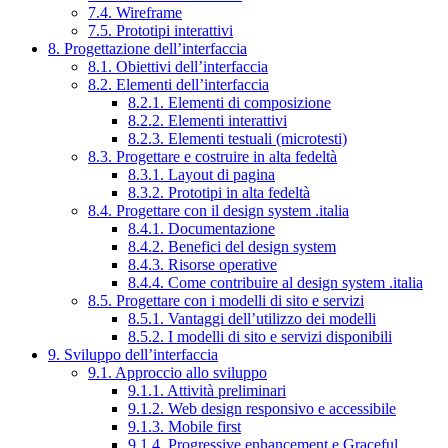
7.4. Wireframe
7.5. Prototipi interattivi
8. Progettazione dell’interfaccia
8.1. Obiettivi dell’interfaccia
8.2. Elementi dell’interfaccia
8.2.1. Elementi di composizione
8.2.2. Elementi interattivi
8.2.3. Elementi testuali (microtesti)
8.3. Progettare e costruire in alta fedeltà
8.3.1. Layout di pagina
8.3.2. Prototipi in alta fedeltà
8.4. Progettare con il design system .italia
8.4.1. Documentazione
8.4.2. Benefici del design system
8.4.3. Risorse operative
8.4.4. Come contribuire al design system .italia
8.5. Progettare con i modelli di sito e servizi
8.5.1. Vantaggi dell’utilizzo dei modelli
8.5.2. I modelli di sito e servizi disponibili
9. Sviluppo dell’interfaccia
9.1. Approccio allo sviluppo
9.1.1. Attività preliminari
9.1.2. Web design responsivo e accessibile
9.1.3. Mobile first
9.1.4. Progressive enhancement e Graceful