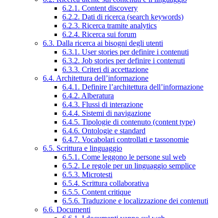
6.2.1. Content discovery
6.2.2. Dati di ricerca (search keywords)
6.2.3. Ricerca tramite analytics
6.2.4. Ricerca sui forum
6.3. Dalla ricerca ai bisogni degli utenti
6.3.1. User stories per definire i contenuti
6.3.2. Job stories per definire i contenuti
6.3.3. Criteri di accettazione
6.4. Architettura dell’informazione
6.4.1. Definire l’architettura dell’informazione
6.4.2. Alberatura
6.4.3. Flussi di interazione
6.4.4. Sistemi di navigazione
6.4.5. Tipologie di contenuto (content type)
6.4.6. Ontologie e standard
6.4.7. Vocabolari controllati e tassonomie
6.5. Scrittura e linguaggio
6.5.1. Come leggono le persone sul web
6.5.2. Le regole per un linguaggio semplice
6.5.3. Microtesti
6.5.4. Scrittura collaborativa
6.5.5. Content critique
6.5.6. Traduzione e localizzazione dei contenuti
6.6. Documenti