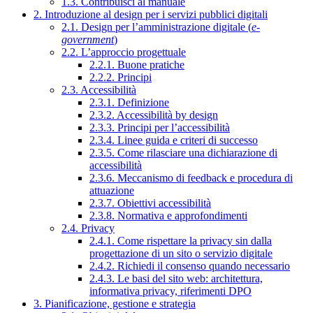
1.3. Contribuisci al manuale
2. Introduzione al design per i servizi pubblici digitali
2.1. Design per l’amministrazione digitale (
e-
government
)
2.2. L’approccio progettuale
2.2.1. Buone pratiche
2.2.2. Principi
2.3. Accessibilità
2.3.1. Definizione
2.3.2. Accessibilità by design
2.3.3. Principi per l’accessibilità
2.3.4. Linee guida e criteri di successo
2.3.5. Come rilasciare una dichiarazione di
accessibilità
2.3.6. Meccanismo di feedback e procedura di
attuazione
2.3.7. Obiettivi accessibilità
2.3.8. Normativa e approfondimenti
2.4. Privacy
2.4.1. Come rispettare la privacy sin dalla
progettazione di un sito o servizio digitale
2.4.2. Richiedi il consenso quando necessario
2.4.3. Le basi del sito web: architettura,
informativa privacy, riferimenti DPO
3. Pianificazione, gestione e strategia