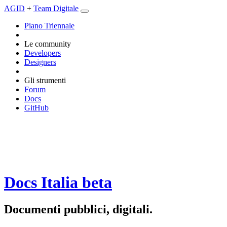
AGID
+
Team Digitale
Piano Triennale
Le community
Developers
Designers
Gli strumenti
Forum
Docs
GitHub
Docs Italia
beta
Documenti pubblici, digitali.