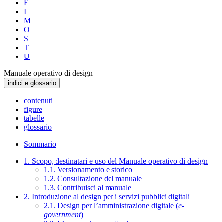
E
I
M
O
S
T
U
Manuale operativo di design
indici e glossario
contenuti
figure
tabelle
glossario
Sommario
1. Scopo, destinatari e uso del Manuale operativo di design
1.1. Versionamento e storico
1.2. Consultazione del manuale
1.3. Contribuisci al manuale
2. Introduzione al design per i servizi pubblici digitali
2.1. Design per l’amministrazione digitale (
e-
government
)