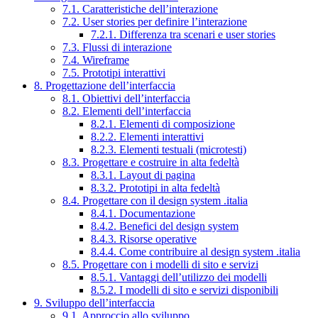
7.1. Caratteristiche dell’interazione
7.2. User stories per definire l’interazione
7.2.1. Differenza tra scenari e user stories
7.3. Flussi di interazione
7.4. Wireframe
7.5. Prototipi interattivi
8. Progettazione dell’interfaccia
8.1. Obiettivi dell’interfaccia
8.2. Elementi dell’interfaccia
8.2.1. Elementi di composizione
8.2.2. Elementi interattivi
8.2.3. Elementi testuali (microtesti)
8.3. Progettare e costruire in alta fedeltà
8.3.1. Layout di pagina
8.3.2. Prototipi in alta fedeltà
8.4. Progettare con il design system .italia
8.4.1. Documentazione
8.4.2. Benefici del design system
8.4.3. Risorse operative
8.4.4. Come contribuire al design system .italia
8.5. Progettare con i modelli di sito e servizi
8.5.1. Vantaggi dell’utilizzo dei modelli
8.5.2. I modelli di sito e servizi disponibili
9. Sviluppo dell’interfaccia
9.1. Approccio allo sviluppo