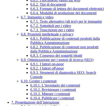
6.6.1. I documenti vanno sul web
6.6.2. Tipi di documenti
6.6.3. Formato di lettura dei documenti elettronici
6.6.4. Modalità di produzione dei documenti
6.7. Immagini e video
6.7.1. Testo alternativo (alt text) per le immagini
6.7.2. Sottotitoli per i video
6.7.3. Trascrizioni per i video
6.8. Proprietà intellettuale e privacy
6.8.1. Pubblicazione di contenuti prodotti dalla
Pubblica Amministrazione
6.8.2. Pubblicazione di contenuti non prodotti
dalla Pubblica Amministrazione
6.8.3. Consenso dei soggetti ritratti
6.9. Ottimizzazione per i motori di ricerca (SEO)
6.9.1. I fattori
on-page
6.9.2. I fattori
off-page
6.9.3. Strumenti di diagnostica SEO: Search
Console
6.10. Gestire i contenuti
6.10.1. L’inventario dei contenuti
6.10.2. Revisionare i contenuti
6.10.3. Migrare i contenuti
6.10.4. Pubblicare i contenuti
7. Progettazione dell’interazione