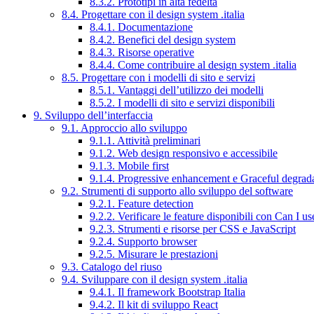
8.3.2. Prototipi in alta fedeltà
8.4. Progettare con il design system .italia
8.4.1. Documentazione
8.4.2. Benefici del design system
8.4.3. Risorse operative
8.4.4. Come contribuire al design system .italia
8.5. Progettare con i modelli di sito e servizi
8.5.1. Vantaggi dell’utilizzo dei modelli
8.5.2. I modelli di sito e servizi disponibili
9. Sviluppo dell’interfaccia
9.1. Approccio allo sviluppo
9.1.1. Attività preliminari
9.1.2. Web design responsivo e accessibile
9.1.3. Mobile first
9.1.4. Progressive enhancement e Graceful degrad
9.2. Strumenti di supporto allo sviluppo del software
9.2.1. Feature detection
9.2.2. Verificare le feature disponibili con Can I us
9.2.3. Strumenti e risorse per CSS e JavaScript
9.2.4. Supporto browser
9.2.5. Misurare le prestazioni
9.3. Catalogo del riuso
9.4. Sviluppare con il design system .italia
9.4.1. Il framework Bootstrap Italia
9.4.2. Il kit di sviluppo React