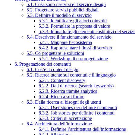
5.1. Cosa sono i servizi e il service design
5.2. Progettare servizi pubblici digitali
5.3. Definire il modello di servizio
5.3.1. Identificare gli attori coinvolti
5.3.2. Formulare la proposta di valore
5.3.3. Inquadrare gli elementi costitutivi del serviz
5.4. Descrivere il funzionamento del servizio
5.4.1. Mappare l’ecosistema
5.4.2. Rappresentare i flussi di servizio
5.5. Co-progettare le soluzioni
5.5.1. Workshop di co-progettazione
6. Progettazione dei contenuti
6.1. Cos’è il content design
6.2. Ricerca utente sui contenuti e il linguaggio
6.2.1. Content discovery
6.2.2. Dati di ricerca (search keywords)
6.2.3. Ricerca tramite analytics
6.2.4. Ricerca sui forum
6.3. Dalla ricerca ai bisogni degli utenti
6.3.1. User stories per definire i contenuti
6.3.2. Job stories per definire i contenuti
6.3.3. Criteri di accettazione
6.4. Architettura dell’informazione
6.4.1. Definire l’architettura dell’informazione
6.4.2. Alberatura