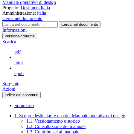
Manuale operativo di design
Progetto:
Designers Italia
Amministrazione:
italia
Cerca nel documento
Cerca nel documento
Informazioni
versione-corrente
Scarica
pdf
html
epub
Sorgente
Azioni
indice dei contenuti
Sommario
1. Scopo, destinatari e uso del Manuale operativo di design
1.1. Versionamento e storico
1.2. Consultazione del manuale
1.3. Contribuisci al manuale