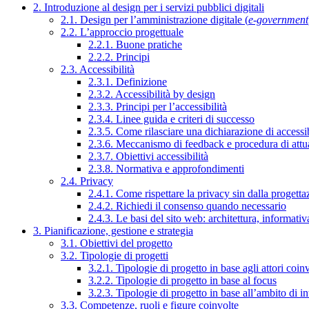
2. Introduzione al design per i servizi pubblici digitali
2.1. Design per l’amministrazione digitale (
e-government
2.2. L’approccio progettuale
2.2.1. Buone pratiche
2.2.2. Principi
2.3. Accessibilità
2.3.1. Definizione
2.3.2. Accessibilità by design
2.3.3. Principi per l’accessibilità
2.3.4. Linee guida e criteri di successo
2.3.5. Come rilasciare una dichiarazione di accessib
2.3.6. Meccanismo di feedback e procedura di attu
2.3.7. Obiettivi accessibilità
2.3.8. Normativa e approfondimenti
2.4. Privacy
2.4.1. Come rispettare la privacy sin dalla progettaz
2.4.2. Richiedi il consenso quando necessario
2.4.3. Le basi del sito web: architettura, informati
3. Pianificazione, gestione e strategia
3.1. Obiettivi del progetto
3.2. Tipologie di progetti
3.2.1. Tipologie di progetto in base agli attori coinv
3.2.2. Tipologie di progetto in base al focus
3.2.3. Tipologie di progetto in base all’ambito di i
3.3. Competenze, ruoli e figure coinvolte