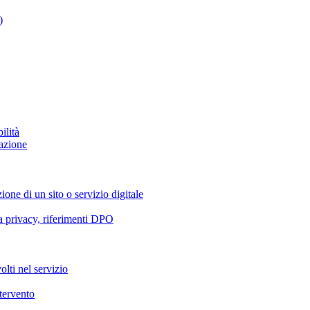
)
ilità
azione
ione di un sito o servizio digitale
va privacy, riferimenti DPO
olti nel servizio
ntervento