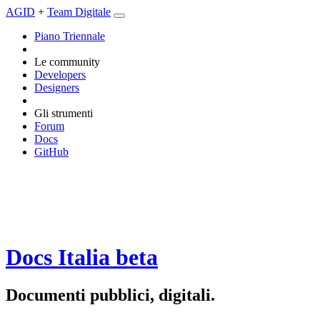
AGID
+
Team Digitale
Piano Triennale
Le community
Developers
Designers
Gli strumenti
Forum
Docs
GitHub
Docs Italia
beta
Documenti pubblici, digitali.