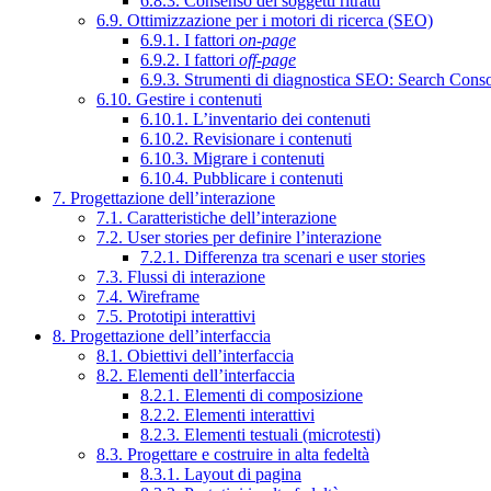
6.8.3. Consenso dei soggetti ritratti
6.9. Ottimizzazione per i motori di ricerca (SEO)
6.9.1. I fattori
on-page
6.9.2. I fattori
off-page
6.9.3. Strumenti di diagnostica SEO: Search Cons
6.10. Gestire i contenuti
6.10.1. L’inventario dei contenuti
6.10.2. Revisionare i contenuti
6.10.3. Migrare i contenuti
6.10.4. Pubblicare i contenuti
7. Progettazione dell’interazione
7.1. Caratteristiche dell’interazione
7.2. User stories per definire l’interazione
7.2.1. Differenza tra scenari e user stories
7.3. Flussi di interazione
7.4. Wireframe
7.5. Prototipi interattivi
8. Progettazione dell’interfaccia
8.1. Obiettivi dell’interfaccia
8.2. Elementi dell’interfaccia
8.2.1. Elementi di composizione
8.2.2. Elementi interattivi
8.2.3. Elementi testuali (microtesti)
8.3. Progettare e costruire in alta fedeltà
8.3.1. Layout di pagina