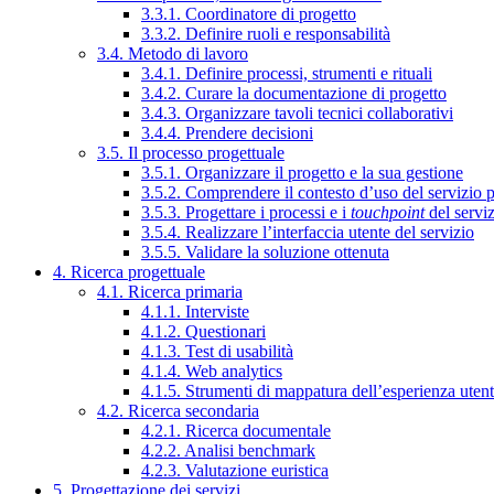
3.3.1. Coordinatore di progetto
3.3.2. Definire ruoli e responsabilità
3.4. Metodo di lavoro
3.4.1. Definire processi, strumenti e rituali
3.4.2. Curare la documentazione di progetto
3.4.3. Organizzare tavoli tecnici collaborativi
3.4.4. Prendere decisioni
3.5. Il processo progettuale
3.5.1. Organizzare il progetto e la sua gestione
3.5.2. Comprendere il contesto d’uso del servizio 
3.5.3. Progettare i processi e i
touchpoint
del servi
3.5.4. Realizzare l’interfaccia utente del servizio
3.5.5. Validare la soluzione ottenuta
4. Ricerca progettuale
4.1. Ricerca primaria
4.1.1. Interviste
4.1.2. Questionari
4.1.3. Test di usabilità
4.1.4. Web analytics
4.1.5. Strumenti di mappatura dell’esperienza uten
4.2. Ricerca secondaria
4.2.1. Ricerca documentale
4.2.2. Analisi benchmark
4.2.3. Valutazione euristica
5. Progettazione dei servizi