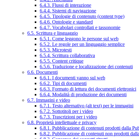
6.4.3. Flussi di interazione
6.4.4. Sistemi di navigazione
6.4.5. Tipologie di contenuto (content type)
6.4.6. Ontologie e standard
6.4.7. Vocabolari controllati e tassonomie
6.5. Scrittura e linguaggio
6.5.1. Come leggono le persone sul web
6.5.2. Le regole per un linguaggio semplice
6.5.3. Microtesti
6.5.4. Scrittura collaborativa
6.5.5. Content critique
6.5.6. Traduzione e localizzazione dei contenuti
6.6. Documenti
6.6.1. I documenti vanno sul web
6.6.2. Tipi di documenti
6.6.3. Formato di lettura dei documenti elettronici
6.6.4. Modalità di produzione dei documenti
6.7. Immagini e video
6.7.1. Testo alternativo (alt text) per le immagini
6.7.2. Sottotitoli per i video
6.7.3. Trascrizioni per i video
6.8. Proprietà intellettuale e privacy
6.8.1. Pubblicazione di contenuti prodotti dalla P
6.8.2. Pubblicazione di contenuti non prodotti dal