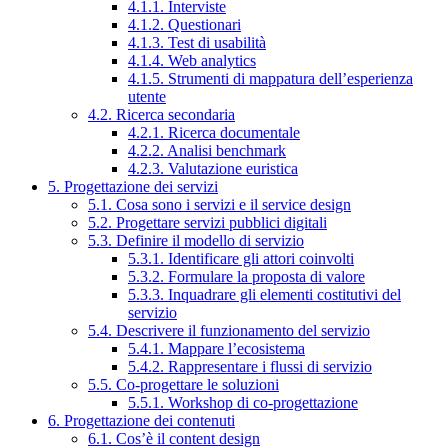
4.1.1. Interviste
4.1.2. Questionari
4.1.3. Test di usabilità
4.1.4. Web analytics
4.1.5. Strumenti di mappatura dell’esperienza
utente
4.2. Ricerca secondaria
4.2.1. Ricerca documentale
4.2.2. Analisi benchmark
4.2.3. Valutazione euristica
5. Progettazione dei servizi
5.1. Cosa sono i servizi e il service design
5.2. Progettare servizi pubblici digitali
5.3. Definire il modello di servizio
5.3.1. Identificare gli attori coinvolti
5.3.2. Formulare la proposta di valore
5.3.3. Inquadrare gli elementi costitutivi del
servizio
5.4. Descrivere il funzionamento del servizio
5.4.1. Mappare l’ecosistema
5.4.2. Rappresentare i flussi di servizio
5.5. Co-progettare le soluzioni
5.5.1. Workshop di co-progettazione
6. Progettazione dei contenuti
6.1. Cos’è il content design