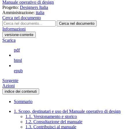
Manuale operativo di design
Progetto:
Designers Italia
Amministrazione:
italia
Cerca nel documento
Cerca nel documento
Informazioni
versione-corrente
Scarica
pdf
html
epub
Sorgente
Azioni
indice dei contenuti
Sommario
1. Scopo, destinatari e uso del Manuale operativo di design
1.1. Versionamento e storico
1.2. Consultazione del manuale
1.3. Contribuisci al manuale