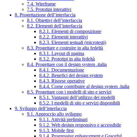
7.4. Wireframe
7.5. Prototipi interattivi
8. Progettazione dell’interfaccia
8.1. Obiettivi dell’interfaccia
8.2. Elementi dell’interfaccia
8.2.1. Elementi di composizione
8.2.2. Elementi interattivi
8.2.3. Elementi testuali (microtesti)
8.3. Progettare e costruire in alta fedeltà
8.3.1. Layout di pagina
8.3.2. Prototipi in alta fedeltà
8.4. Progettare con il design system .italia
8.4.1. Documentazione
8.4.2. Benefici del design system
8.4.3. Risorse operative
8.4.4. Come contribuire al design system .italia
8.5. Progettare con i modelli di sito e servizi
8.5.1. Vantaggi dell’utilizzo dei modelli
8.5.2. I modelli di sito e servizi disponibili
9. Sviluppo dell’interfaccia
9.1. Approccio allo sviluppo
9.1.1. Attività preliminari
9.1.2. Web design responsivo e accessibile
9.1.3. Mobile first
9.1.4. Progressive enhancement e Graceful