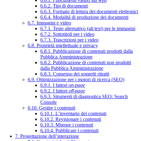
6.6.1. I documenti vanno sul web
6.6.2. Tipi di documenti
6.6.3. Formato di lettura dei documenti elettronici
6.6.4. Modalità di produzione dei documenti
6.7. Immagini e video
6.7.1. Testo alternativo (alt text) per le immagini
6.7.2. Sottotitoli per i video
6.7.3. Trascrizioni per i video
6.8. Proprietà intellettuale e privacy
6.8.1. Pubblicazione di contenuti prodotti dalla
Pubblica Amministrazione
6.8.2. Pubblicazione di contenuti non prodotti
dalla Pubblica Amministrazione
6.8.3. Consenso dei soggetti ritratti
6.9. Ottimizzazione per i motori di ricerca (SEO)
6.9.1. I fattori
on-page
6.9.2. I fattori
off-page
6.9.3. Strumenti di diagnostica SEO: Search
Console
6.10. Gestire i contenuti
6.10.1. L’inventario dei contenuti
6.10.2. Revisionare i contenuti
6.10.3. Migrare i contenuti
6.10.4. Pubblicare i contenuti
7. Progettazione dell’interazione