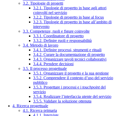
3.2. Tipologie di progetti
3.2.1. Tipologie di progetto in base agli attori
coinvolti nel servizio
3.2.2. Tipologie di progetto in base al focus
3.2.3. Tipologie di progetto in base all’ambito di
intervento
3.3. Competenze, ruoli e figure coinvolte
3.3.1. Coordinatore di progetto
3.3.2. Definire ruoli e responsabilità
3.4. Metodo di lavoro
3.4.1. Definire processi, strumenti e rituali
3.4.2. Curare la documentazione di progetto
3.4.3. Organizzare tavoli tecnici collaborativi
3.4.4. Prendere decisioni
3.5. Il processo progettuale
3.5.1. Organizzare il progetto e la sua gestione
3.5.2. Comprendere il contesto d’uso del servizio
pubblico
3.5.3. Progettare i processi e i
touchpoint
del
servizio
3.5.4. Realizzare l’interfaccia utente del servizio
3.5.5. Validare la soluzione ottenuta
4. Ricerca progettuale
4.1. Ricerca primaria
4.1.1. Interviste