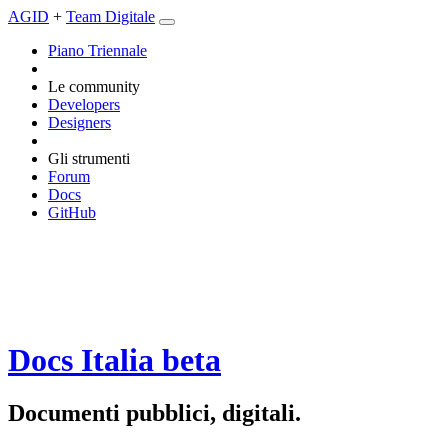
AGID
+
Team Digitale
Piano Triennale
Le community
Developers
Designers
Gli strumenti
Forum
Docs
GitHub
Docs Italia
beta
Documenti pubblici, digitali.