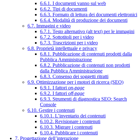
6.6.1. I documenti vanno sul web
6.6.2. Tipi di documenti
6.6.3. Formato di lettura dei documenti elettronici
6.6.4. Modalità di produzione dei documenti
6.7. Immagini e video
6.7.1. Testo alternativo (alt text) per le immagini
6.7.2. Sottotitoli per i video
6.7.3. Trascrizioni per i video
6.8. Proprietà intellettuale e privacy
6.8.1. Pubblicazione di contenuti prodotti dalla
Pubblica Amministrazione
6.8.2. Pubblicazione di contenuti non prodotti
dalla Pubblica Amministrazione
6.8.3. Consenso dei soggetti ritratti
6.9. Ottimizzazione per i motori di ricerca (SEO)
6.9.1. I fattori
on-page
6.9.2. I fattori
off-page
6.9.3. Strumenti di diagnostica SEO: Search
Console
6.10. Gestire i contenuti
6.10.1. L’inventario dei contenuti
6.10.2. Revisionare i contenuti
6.10.3. Migrare i contenuti
6.10.4. Pubblicare i contenuti
7. Progettazione dell’interazione