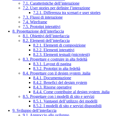
7.1. Caratteristiche dell’interazione
7.2. User stories per definire l’interazione
7.2.1. Differenza tra scenari e user stories
7.3. Flussi di interazione
7.4. Wireframe
7.5. Prototipi interattivi
8. Progettazione dell’interfaccia
8.1. Obiettivi dell’interfaccia
8.2. Elementi dell’interfaccia
8.2.1. Elementi di composizione
8.2.2. Elementi interattivi
8.2.3. Elementi testuali (microtesti)
8.3. Progettare e costruire in alta fedeltà
8.3.1. Layout di pagina
8.3.2. Prototipi in alta fedeltà
8.4. Progettare con il design system .italia
8.4.1. Documentazione
8.4.2. Benefici del design system
8.4.3. Risorse operative
8.4.4. Come contribuire al design system .italia
8.5. Progettare con i modelli di sito e servizi
8.5.1. Vantaggi dell’utilizzo dei modelli
8.5.2. I modelli di sito e servizi disponibili
9. Sviluppo dell’interfaccia
9.1. Approccio allo sviluppo