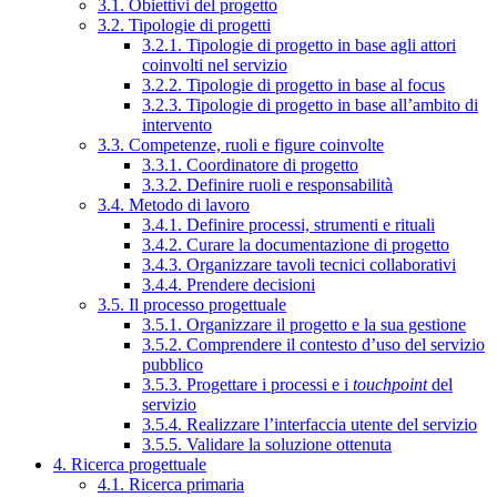
3.1. Obiettivi del progetto
3.2. Tipologie di progetti
3.2.1. Tipologie di progetto in base agli attori
coinvolti nel servizio
3.2.2. Tipologie di progetto in base al focus
3.2.3. Tipologie di progetto in base all’ambito di
intervento
3.3. Competenze, ruoli e figure coinvolte
3.3.1. Coordinatore di progetto
3.3.2. Definire ruoli e responsabilità
3.4. Metodo di lavoro
3.4.1. Definire processi, strumenti e rituali
3.4.2. Curare la documentazione di progetto
3.4.3. Organizzare tavoli tecnici collaborativi
3.4.4. Prendere decisioni
3.5. Il processo progettuale
3.5.1. Organizzare il progetto e la sua gestione
3.5.2. Comprendere il contesto d’uso del servizio
pubblico
3.5.3. Progettare i processi e i
touchpoint
del
servizio
3.5.4. Realizzare l’interfaccia utente del servizio
3.5.5. Validare la soluzione ottenuta
4. Ricerca progettuale
4.1. Ricerca primaria