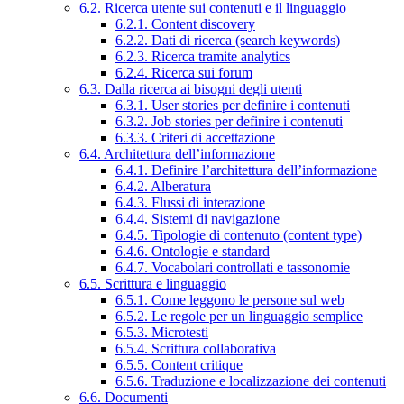
6.2. Ricerca utente sui contenuti e il linguaggio
6.2.1. Content discovery
6.2.2. Dati di ricerca (search keywords)
6.2.3. Ricerca tramite analytics
6.2.4. Ricerca sui forum
6.3. Dalla ricerca ai bisogni degli utenti
6.3.1. User stories per definire i contenuti
6.3.2. Job stories per definire i contenuti
6.3.3. Criteri di accettazione
6.4. Architettura dell’informazione
6.4.1. Definire l’architettura dell’informazione
6.4.2. Alberatura
6.4.3. Flussi di interazione
6.4.4. Sistemi di navigazione
6.4.5. Tipologie di contenuto (content type)
6.4.6. Ontologie e standard
6.4.7. Vocabolari controllati e tassonomie
6.5. Scrittura e linguaggio
6.5.1. Come leggono le persone sul web
6.5.2. Le regole per un linguaggio semplice
6.5.3. Microtesti
6.5.4. Scrittura collaborativa
6.5.5. Content critique
6.5.6. Traduzione e localizzazione dei contenuti
6.6. Documenti