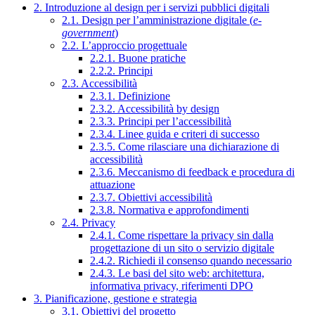
2. Introduzione al design per i servizi pubblici digitali
2.1. Design per l’amministrazione digitale (
e-
government
)
2.2. L’approccio progettuale
2.2.1. Buone pratiche
2.2.2. Principi
2.3. Accessibilità
2.3.1. Definizione
2.3.2. Accessibilità by design
2.3.3. Principi per l’accessibilità
2.3.4. Linee guida e criteri di successo
2.3.5. Come rilasciare una dichiarazione di
accessibilità
2.3.6. Meccanismo di feedback e procedura di
attuazione
2.3.7. Obiettivi accessibilità
2.3.8. Normativa e approfondimenti
2.4. Privacy
2.4.1. Come rispettare la privacy sin dalla
progettazione di un sito o servizio digitale
2.4.2. Richiedi il consenso quando necessario
2.4.3. Le basi del sito web: architettura,
informativa privacy, riferimenti DPO
3. Pianificazione, gestione e strategia
3.1. Obiettivi del progetto