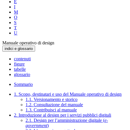
E
I
M
O
S
T
U
Manuale operativo di design
indici e glossario
contenuti
figure
tabelle
glossario
Sommario
1. Scopo, destinatari e uso del Manuale operativo di design
1.1. Versionamento e storico
1.2. Consultazione del manuale
1.3. Contribuisci al manuale
2. Introduzione al design per i servizi pubblici digitali
2.1. Design per l’amministrazione digitale (
e-
government
)