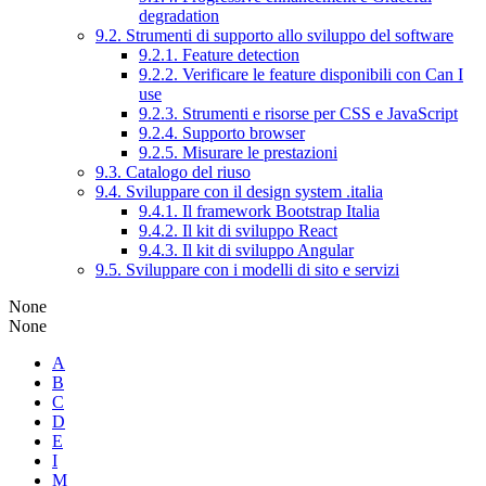
degradation
9.2. Strumenti di supporto allo sviluppo del software
9.2.1. Feature detection
9.2.2. Verificare le feature disponibili con Can I
use
9.2.3. Strumenti e risorse per CSS e JavaScript
9.2.4. Supporto browser
9.2.5. Misurare le prestazioni
9.3. Catalogo del riuso
9.4. Sviluppare con il design system .italia
9.4.1. Il framework Bootstrap Italia
9.4.2. Il kit di sviluppo React
9.4.3. Il kit di sviluppo Angular
9.5. Sviluppare con i modelli di sito e servizi
None
None
A
B
C
D
E
I
M