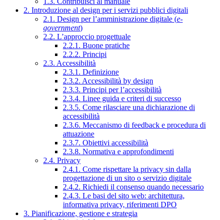
1.3. Contribuisci al manuale
2. Introduzione al design per i servizi pubblici digitali
2.1. Design per l’amministrazione digitale (
e-
government
)
2.2. L’approccio progettuale
2.2.1. Buone pratiche
2.2.2. Principi
2.3. Accessibilità
2.3.1. Definizione
2.3.2. Accessibilità by design
2.3.3. Principi per l’accessibilità
2.3.4. Linee guida e criteri di successo
2.3.5. Come rilasciare una dichiarazione di
accessibilità
2.3.6. Meccanismo di feedback e procedura di
attuazione
2.3.7. Obiettivi accessibilità
2.3.8. Normativa e approfondimenti
2.4. Privacy
2.4.1. Come rispettare la privacy sin dalla
progettazione di un sito o servizio digitale
2.4.2. Richiedi il consenso quando necessario
2.4.3. Le basi del sito web: architettura,
informativa privacy, riferimenti DPO
3. Pianificazione, gestione e strategia