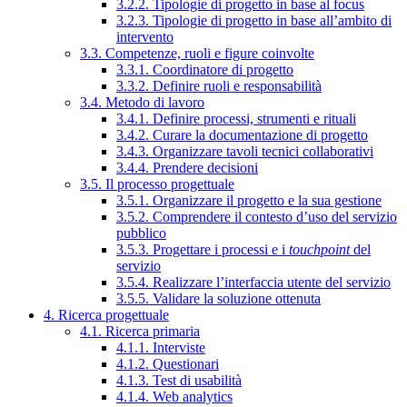
3.2.2. Tipologie di progetto in base al focus
3.2.3. Tipologie di progetto in base all’ambito di
intervento
3.3. Competenze, ruoli e figure coinvolte
3.3.1. Coordinatore di progetto
3.3.2. Definire ruoli e responsabilità
3.4. Metodo di lavoro
3.4.1. Definire processi, strumenti e rituali
3.4.2. Curare la documentazione di progetto
3.4.3. Organizzare tavoli tecnici collaborativi
3.4.4. Prendere decisioni
3.5. Il processo progettuale
3.5.1. Organizzare il progetto e la sua gestione
3.5.2. Comprendere il contesto d’uso del servizio
pubblico
3.5.3. Progettare i processi e i
touchpoint
del
servizio
3.5.4. Realizzare l’interfaccia utente del servizio
3.5.5. Validare la soluzione ottenuta
4. Ricerca progettuale
4.1. Ricerca primaria
4.1.1. Interviste
4.1.2. Questionari
4.1.3. Test di usabilità
4.1.4. Web analytics