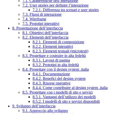
7.1. Caratteristiche dell’interazione
7.2. User stories per definire l’interazione
7.2.1. Differenza tra scenari e user stories
7.3. Flussi di interazione
7.4. Wireframe
7.5. Prototipi interattivi
8. Progettazione dell’interfaccia
8.1. Obiettivi dell’interfaccia
8.2. Elementi dell’interfaccia
8.2.1. Elementi di composizione
8.2.2. Elementi interattivi
8.2.3. Elementi testuali (microtesti)
8.3. Progettare e costruire in alta fedeltà
8.3.1. Layout di pagina
8.3.2. Prototipi in alta fedeltà
8.4. Progettare con il design system .italia
8.4.1. Documentazione
8.4.2. Benefici del design system
8.4.3. Risorse operative
8.4.4. Come contribuire al design system .italia
8.5. Progettare con i modelli di sito e servizi
8.5.1. Vantaggi dell’utilizzo dei modelli
8.5.2. I modelli di sito e servizi disponibili
9. Sviluppo dell’interfaccia
9.1. Approccio allo sviluppo