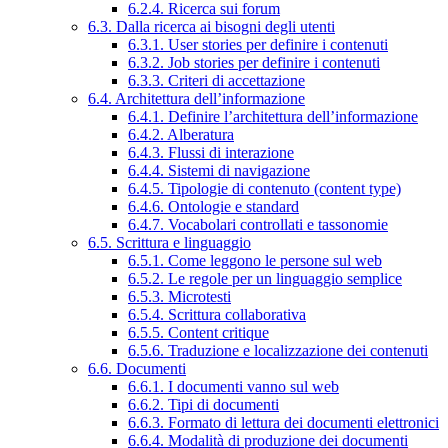
6.2.4. Ricerca sui forum
6.3. Dalla ricerca ai bisogni degli utenti
6.3.1. User stories per definire i contenuti
6.3.2. Job stories per definire i contenuti
6.3.3. Criteri di accettazione
6.4. Architettura dell’informazione
6.4.1. Definire l’architettura dell’informazione
6.4.2. Alberatura
6.4.3. Flussi di interazione
6.4.4. Sistemi di navigazione
6.4.5. Tipologie di contenuto (content type)
6.4.6. Ontologie e standard
6.4.7. Vocabolari controllati e tassonomie
6.5. Scrittura e linguaggio
6.5.1. Come leggono le persone sul web
6.5.2. Le regole per un linguaggio semplice
6.5.3. Microtesti
6.5.4. Scrittura collaborativa
6.5.5. Content critique
6.5.6. Traduzione e localizzazione dei contenuti
6.6. Documenti
6.6.1. I documenti vanno sul web
6.6.2. Tipi di documenti
6.6.3. Formato di lettura dei documenti elettronici
6.6.4. Modalità di produzione dei documenti