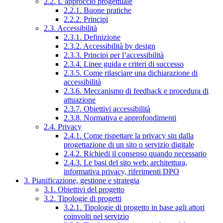
2.2. L’approccio progettuale
2.2.1. Buone pratiche
2.2.2. Principi
2.3. Accessibilità
2.3.1. Definizione
2.3.2. Accessibilità by design
2.3.3. Principi per l’accessibilità
2.3.4. Linee guida e criteri di successo
2.3.5. Come rilasciare una dichiarazione di
accessibilità
2.3.6. Meccanismo di feedback e procedura di
attuazione
2.3.7. Obiettivi accessibilità
2.3.8. Normativa e approfondimenti
2.4. Privacy
2.4.1. Come rispettare la privacy sin dalla
progettazione di un sito o servizio digitale
2.4.2. Richiedi il consenso quando necessario
2.4.3. Le basi del sito web: architettura,
informativa privacy, riferimenti DPO
3. Pianificazione, gestione e strategia
3.1. Obiettivi del progetto
3.2. Tipologie di progetti
3.2.1. Tipologie di progetto in base agli attori
coinvolti nel servizio