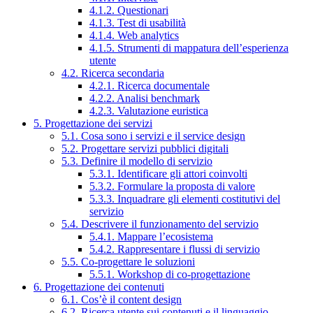
4.1.2. Questionari
4.1.3. Test di usabilità
4.1.4. Web analytics
4.1.5. Strumenti di mappatura dell’esperienza
utente
4.2. Ricerca secondaria
4.2.1. Ricerca documentale
4.2.2. Analisi benchmark
4.2.3. Valutazione euristica
5. Progettazione dei servizi
5.1. Cosa sono i servizi e il service design
5.2. Progettare servizi pubblici digitali
5.3. Definire il modello di servizio
5.3.1. Identificare gli attori coinvolti
5.3.2. Formulare la proposta di valore
5.3.3. Inquadrare gli elementi costitutivi del
servizio
5.4. Descrivere il funzionamento del servizio
5.4.1. Mappare l’ecosistema
5.4.2. Rappresentare i flussi di servizio
5.5. Co-progettare le soluzioni
5.5.1. Workshop di co-progettazione
6. Progettazione dei contenuti
6.1. Cos’è il content design
6.2. Ricerca utente sui contenuti e il linguaggio