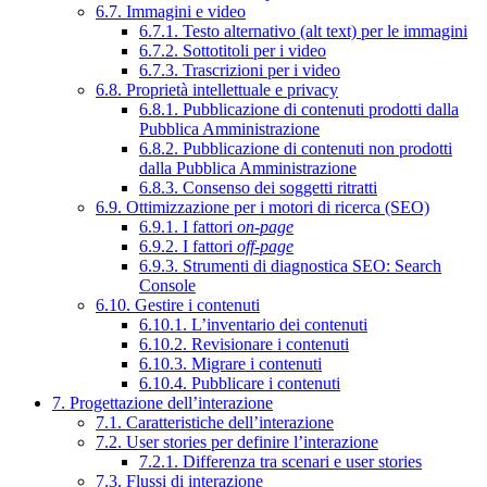
6.7. Immagini e video
6.7.1. Testo alternativo (alt text) per le immagini
6.7.2. Sottotitoli per i video
6.7.3. Trascrizioni per i video
6.8. Proprietà intellettuale e privacy
6.8.1. Pubblicazione di contenuti prodotti dalla
Pubblica Amministrazione
6.8.2. Pubblicazione di contenuti non prodotti
dalla Pubblica Amministrazione
6.8.3. Consenso dei soggetti ritratti
6.9. Ottimizzazione per i motori di ricerca (SEO)
6.9.1. I fattori
on-page
6.9.2. I fattori
off-page
6.9.3. Strumenti di diagnostica SEO: Search
Console
6.10. Gestire i contenuti
6.10.1. L’inventario dei contenuti
6.10.2. Revisionare i contenuti
6.10.3. Migrare i contenuti
6.10.4. Pubblicare i contenuti
7. Progettazione dell’interazione
7.1. Caratteristiche dell’interazione
7.2. User stories per definire l’interazione
7.2.1. Differenza tra scenari e user stories
7.3. Flussi di interazione