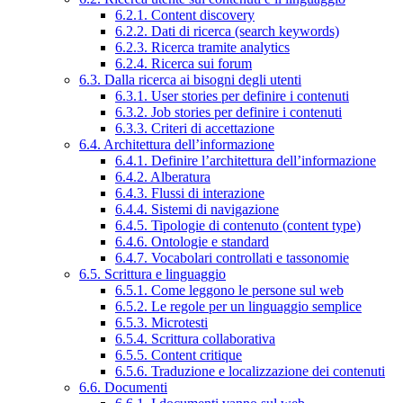
6.2.1. Content discovery
6.2.2. Dati di ricerca (search keywords)
6.2.3. Ricerca tramite analytics
6.2.4. Ricerca sui forum
6.3. Dalla ricerca ai bisogni degli utenti
6.3.1. User stories per definire i contenuti
6.3.2. Job stories per definire i contenuti
6.3.3. Criteri di accettazione
6.4. Architettura dell’informazione
6.4.1. Definire l’architettura dell’informazione
6.4.2. Alberatura
6.4.3. Flussi di interazione
6.4.4. Sistemi di navigazione
6.4.5. Tipologie di contenuto (content type)
6.4.6. Ontologie e standard
6.4.7. Vocabolari controllati e tassonomie
6.5. Scrittura e linguaggio
6.5.1. Come leggono le persone sul web
6.5.2. Le regole per un linguaggio semplice
6.5.3. Microtesti
6.5.4. Scrittura collaborativa
6.5.5. Content critique
6.5.6. Traduzione e localizzazione dei contenuti
6.6. Documenti