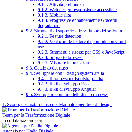
9.1.1. Attività preliminari
9.1.2. Web design responsivo e accessibile
9.1.3. Mobile first
9.1.4. Progressive enhancement e Graceful
degradation
9.2. Strumenti di supporto allo sviluppo del software
9.2.1. Feature detection
9.2.2. Verificare le feature disponibili con Can I
use
9.2.3. Strumenti e risorse per CSS e JavaScript
9.2.4. Supporto browser
9.2.5. Misurare le prestazioni
9.3. Catalogo del riuso
9.4. Sviluppare con il design system .italia
9.4.1. Il framework Bootstrap Italia
9.4.2. Il kit di sviluppo React
9.4.3. Il kit di sviluppo Angular
9.5. Sviluppare con i modelli di sito e servizi
1. Scopo, destinatari e uso del Manuale operativo di design
Team per la Trasformazione Digitale
in collaborazione con
Agenzia per l'Italia Digitale