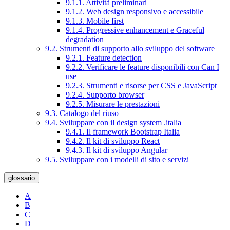
9.1.1. Attività preliminari
9.1.2. Web design responsivo e accessibile
9.1.3. Mobile first
9.1.4. Progressive enhancement e Graceful
degradation
9.2. Strumenti di supporto allo sviluppo del software
9.2.1. Feature detection
9.2.2. Verificare le feature disponibili con Can I
use
9.2.3. Strumenti e risorse per CSS e JavaScript
9.2.4. Supporto browser
9.2.5. Misurare le prestazioni
9.3. Catalogo del riuso
9.4. Sviluppare con il design system .italia
9.4.1. Il framework Bootstrap Italia
9.4.2. Il kit di sviluppo React
9.4.3. Il kit di sviluppo Angular
9.5. Sviluppare con i modelli di sito e servizi
glossario
A
B
C
D