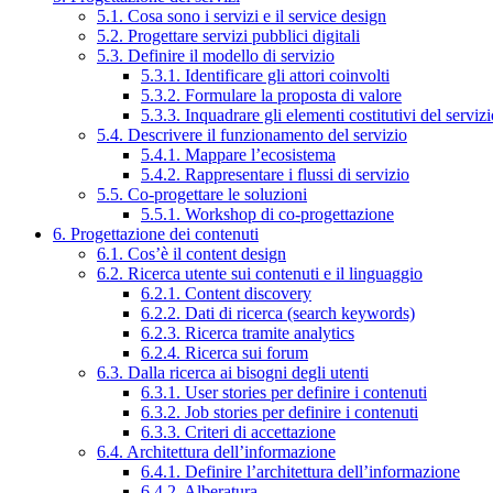
5.1. Cosa sono i servizi e il service design
5.2. Progettare servizi pubblici digitali
5.3. Definire il modello di servizio
5.3.1. Identificare gli attori coinvolti
5.3.2. Formulare la proposta di valore
5.3.3. Inquadrare gli elementi costitutivi del serviz
5.4. Descrivere il funzionamento del servizio
5.4.1. Mappare l’ecosistema
5.4.2. Rappresentare i flussi di servizio
5.5. Co-progettare le soluzioni
5.5.1. Workshop di co-progettazione
6. Progettazione dei contenuti
6.1. Cos’è il content design
6.2. Ricerca utente sui contenuti e il linguaggio
6.2.1. Content discovery
6.2.2. Dati di ricerca (search keywords)
6.2.3. Ricerca tramite analytics
6.2.4. Ricerca sui forum
6.3. Dalla ricerca ai bisogni degli utenti
6.3.1. User stories per definire i contenuti
6.3.2. Job stories per definire i contenuti
6.3.3. Criteri di accettazione
6.4. Architettura dell’informazione
6.4.1. Definire l’architettura dell’informazione
6.4.2. Alberatura