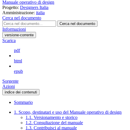
Manuale operativo di design
Progetto:
Designers Italia
Amministrazione:
italia
Cerca nel documento
Cerca nel documento
Informazioni
versione-corrente
Scarica
pdf
html
epub
Sorgente
Azioni
indice dei contenuti
Sommario
1. Scopo, destinatari e uso del Manuale operativo di design
1.1. Versionamento e storico
1.2. Consultazione del manuale
1.3. Contribuisci al manuale