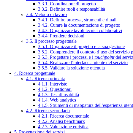
3.3.1. Coordinatore di progetto
3.3.2. Definire ruoli e responsabilità
3.4. Metodo di lavoro
3.4.1. Definire processi, strumenti e rituali
3.4.2. Curare la documentazione di progetto
3.4.3. Organizzare tavoli tecnici collaborativi
3.4.4. Prendere decisioni
3.5. Il processo progettuale
3.5.1. Organizzare il progetto e la sua gestione
3.5.2. Comprendere il contesto d’uso del servizio 
3.5.3. Progettare i processi e i
touchpoint
del servi
3.5.4. Realizzare l’interfaccia utente del servizio
3.5.5. Validare la soluzione ottenuta
4. Ricerca progettuale
4.1. Ricerca primaria
4.1.1. Interviste
4.1.2. Questionari
4.1.3. Test di usabilità
4.1.4. Web analytics
4.1.5. Strumenti di mappatura dell’esperienza uten
4.2. Ricerca secondaria
4.2.1. Ricerca documentale
4.2.2. Analisi benchmark
4.2.3. Valutazione euristica
5. Progettazione dei servizi