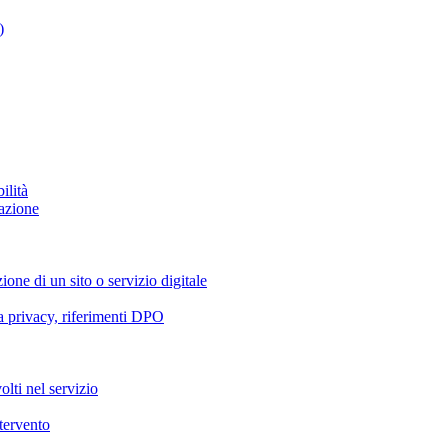
)
ilità
azione
ione di un sito o servizio digitale
va privacy, riferimenti DPO
olti nel servizio
ntervento