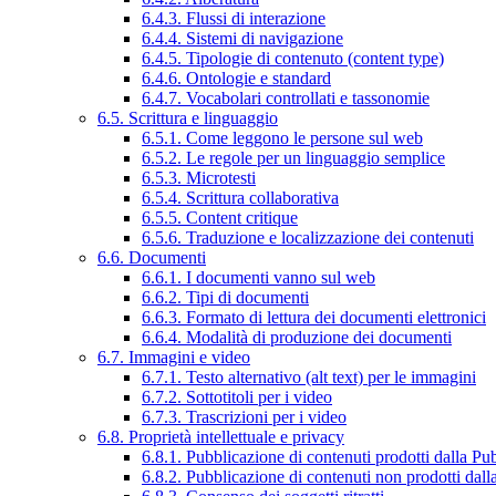
6.4.3. Flussi di interazione
6.4.4. Sistemi di navigazione
6.4.5. Tipologie di contenuto (content type)
6.4.6. Ontologie e standard
6.4.7. Vocabolari controllati e tassonomie
6.5. Scrittura e linguaggio
6.5.1. Come leggono le persone sul web
6.5.2. Le regole per un linguaggio semplice
6.5.3. Microtesti
6.5.4. Scrittura collaborativa
6.5.5. Content critique
6.5.6. Traduzione e localizzazione dei contenuti
6.6. Documenti
6.6.1. I documenti vanno sul web
6.6.2. Tipi di documenti
6.6.3. Formato di lettura dei documenti elettronici
6.6.4. Modalità di produzione dei documenti
6.7. Immagini e video
6.7.1. Testo alternativo (alt text) per le immagini
6.7.2. Sottotitoli per i video
6.7.3. Trascrizioni per i video
6.8. Proprietà intellettuale e privacy
6.8.1. Pubblicazione di contenuti prodotti dalla P
6.8.2. Pubblicazione di contenuti non prodotti dal