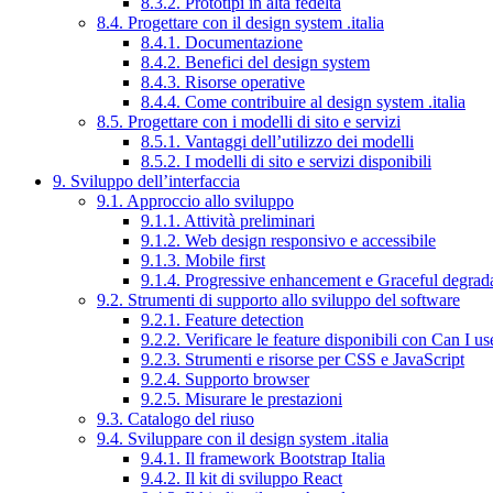
8.3.2. Prototipi in alta fedeltà
8.4. Progettare con il design system .italia
8.4.1. Documentazione
8.4.2. Benefici del design system
8.4.3. Risorse operative
8.4.4. Come contribuire al design system .italia
8.5. Progettare con i modelli di sito e servizi
8.5.1. Vantaggi dell’utilizzo dei modelli
8.5.2. I modelli di sito e servizi disponibili
9. Sviluppo dell’interfaccia
9.1. Approccio allo sviluppo
9.1.1. Attività preliminari
9.1.2. Web design responsivo e accessibile
9.1.3. Mobile first
9.1.4. Progressive enhancement e Graceful degrad
9.2. Strumenti di supporto allo sviluppo del software
9.2.1. Feature detection
9.2.2. Verificare le feature disponibili con Can I us
9.2.3. Strumenti e risorse per CSS e JavaScript
9.2.4. Supporto browser
9.2.5. Misurare le prestazioni
9.3. Catalogo del riuso
9.4. Sviluppare con il design system .italia
9.4.1. Il framework Bootstrap Italia
9.4.2. Il kit di sviluppo React