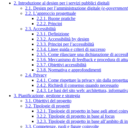
2. Introduzione al design per i servizi pubblici digitali
2.1. Design per l’amministrazione digitale (
e-government
2.2. L’approccio progettuale
2.2.1. Buone pratiche
2.2.2. Principi
2.3. Accessibilità
2.3.1. Definizione
2.3.2. Accessibilità by design
2.3.3. Principi per l’accessibilità
2.3.4. Linee guida e criteri di successo
2.3.5. Come rilasciare una dichiarazione di accessib
2.3.6. Meccanismo di feedback e procedura di attu
2.3.7. Obiettivi accessibilità
2.3.8. Normativa e approfondimenti
2.4. Privacy
2.4.1. Come rispettare la privacy sin dalla progettaz
2.4.2. Richiedi il consenso quando necessario
2.4.3. Le basi del sito web: architettura, informati
3. Pianificazione, gestione e strategia
3.1. Obiettivi del progetto
3.2. Tipologie di progetti
3.2.1. Tipologie di progetto in base agli attori coinv
3.2.2. Tipologie di progetto in base al focus
3.2.3. Tipologie di progetto in base all’ambito di i
3.3. Competenze, ruoli e figure coinvolte