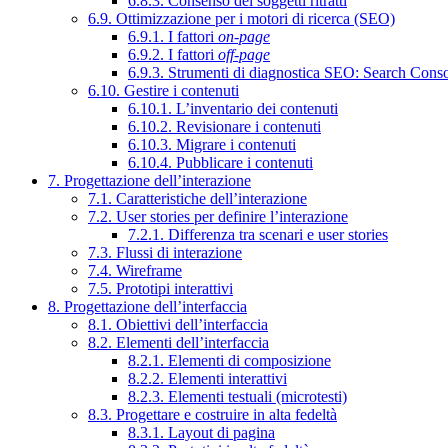
6.8.3. Consenso dei soggetti ritratti
6.9. Ottimizzazione per i motori di ricerca (SEO)
6.9.1. I fattori
on-page
6.9.2. I fattori
off-page
6.9.3. Strumenti di diagnostica SEO: Search Cons
6.10. Gestire i contenuti
6.10.1. L’inventario dei contenuti
6.10.2. Revisionare i contenuti
6.10.3. Migrare i contenuti
6.10.4. Pubblicare i contenuti
7. Progettazione dell’interazione
7.1. Caratteristiche dell’interazione
7.2. User stories per definire l’interazione
7.2.1. Differenza tra scenari e user stories
7.3. Flussi di interazione
7.4. Wireframe
7.5. Prototipi interattivi
8. Progettazione dell’interfaccia
8.1. Obiettivi dell’interfaccia
8.2. Elementi dell’interfaccia
8.2.1. Elementi di composizione
8.2.2. Elementi interattivi
8.2.3. Elementi testuali (microtesti)
8.3. Progettare e costruire in alta fedeltà
8.3.1. Layout di pagina