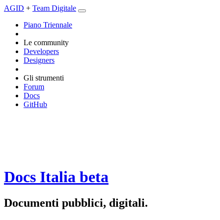
AGID
+
Team Digitale
Piano Triennale
Le community
Developers
Designers
Gli strumenti
Forum
Docs
GitHub
Docs Italia
beta
Documenti pubblici, digitali.