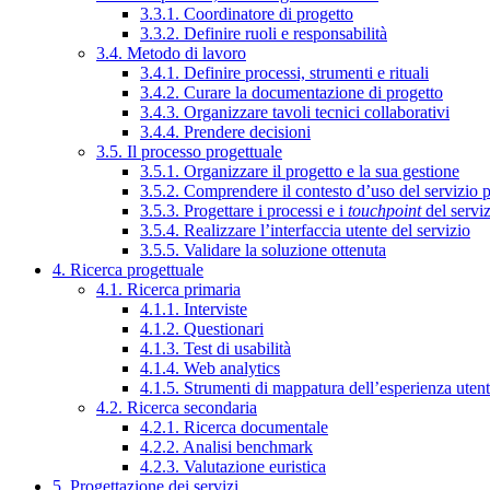
3.3.1. Coordinatore di progetto
3.3.2. Definire ruoli e responsabilità
3.4. Metodo di lavoro
3.4.1. Definire processi, strumenti e rituali
3.4.2. Curare la documentazione di progetto
3.4.3. Organizzare tavoli tecnici collaborativi
3.4.4. Prendere decisioni
3.5. Il processo progettuale
3.5.1. Organizzare il progetto e la sua gestione
3.5.2. Comprendere il contesto d’uso del servizio 
3.5.3. Progettare i processi e i
touchpoint
del servi
3.5.4. Realizzare l’interfaccia utente del servizio
3.5.5. Validare la soluzione ottenuta
4. Ricerca progettuale
4.1. Ricerca primaria
4.1.1. Interviste
4.1.2. Questionari
4.1.3. Test di usabilità
4.1.4. Web analytics
4.1.5. Strumenti di mappatura dell’esperienza uten
4.2. Ricerca secondaria
4.2.1. Ricerca documentale
4.2.2. Analisi benchmark
4.2.3. Valutazione euristica
5. Progettazione dei servizi