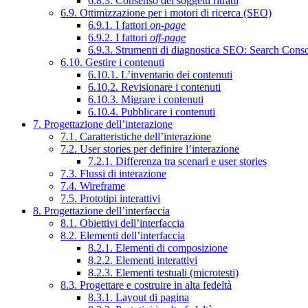
6.8.3. Consenso dei soggetti ritratti
6.9. Ottimizzazione per i motori di ricerca (SEO)
6.9.1. I fattori
on-page
6.9.2. I fattori
off-page
6.9.3. Strumenti di diagnostica SEO: Search Cons
6.10. Gestire i contenuti
6.10.1. L’inventario dei contenuti
6.10.2. Revisionare i contenuti
6.10.3. Migrare i contenuti
6.10.4. Pubblicare i contenuti
7. Progettazione dell’interazione
7.1. Caratteristiche dell’interazione
7.2. User stories per definire l’interazione
7.2.1. Differenza tra scenari e user stories
7.3. Flussi di interazione
7.4. Wireframe
7.5. Prototipi interattivi
8. Progettazione dell’interfaccia
8.1. Obiettivi dell’interfaccia
8.2. Elementi dell’interfaccia
8.2.1. Elementi di composizione
8.2.2. Elementi interattivi
8.2.3. Elementi testuali (microtesti)
8.3. Progettare e costruire in alta fedeltà
8.3.1. Layout di pagina