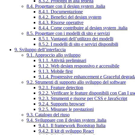
8.3.2. Prototipi in alta fedeltà
8.4. Progettare con il design system .italia
8.4.1. Documentazione
8.4.2. Benefici del design system
8.4.3. Risorse operative
8.4.4. Come contribuire al design system .italia
8.5. Progettare con i modelli di sito e servizi
8.5.1. Vantaggi dell’utilizzo dei modelli
8.5.2. I modelli di sito e servizi disponibili
9. Sviluppo dell’interfaccia
9.1. Approccio allo sviluppo
9.1.1. Attività preliminari
9.1.2. Web design responsivo e accessibile
9.1.3. Mobile first
9.1.4. Progressive enhancement e Graceful degrad
9.2. Strumenti di supporto allo sviluppo del software
9.2.1. Feature detection
9.2.2. Verificare le feature disponibili con Can I us
9.2.3. Strumenti e risorse per CSS e JavaScript
9.2.4. Supporto browser
9.2.5. Misurare le prestazioni
9.3. Catalogo del riuso
9.4. Sviluppare con il design system .italia
9.4.1. Il framework Bootstrap Italia
9.4.2. Il kit di sviluppo React