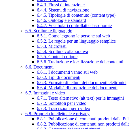
6.4.3. Flussi di interazione
6.4.4. Sistemi di navigazione
6.4.5. Tipologie di contenuto (content type)
6.4.6. Ontologie e standard
6.4.7. Vocabolari controllati e tassonomie
6.5. Scrittura e linguaggio
6.5.1. Come leggono le persone sul web
6.5.2. Le regole per un linguaggio semplice
6.5.3. Microtesti
6.5.4. Scrittura collaborativa
6.5.5. Content critique
6.5.6. Traduzione e localizzazione dei contenuti
6.6. Documenti
6.6.1. I documenti vanno sul web
6.6.2. Tipi di documenti
6.6.3. Formato di lettura dei documenti elettronici
6.6.4. Modalità di produzione dei documenti
6.7. Immagini e video
6.7.1. Testo alternativo (alt text) per le immagini
6.7.2. Sottotitoli per i video
6.7.3. Trascrizioni per i video
6.8. Proprietà intellettuale e privacy
6.8.1. Pubblicazione di contenuti prodotti dalla P
6.8.2. Pubblicazione di contenuti non prodotti dal