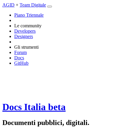
AGID
+
Team Digitale
Piano Triennale
Le community
Developers
Designers
Gli strumenti
Forum
Docs
GitHub
Docs Italia
beta
Documenti pubblici, digitali.