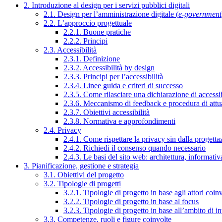
2. Introduzione al design per i servizi pubblici digitali
2.1. Design per l’amministrazione digitale (
e-government
2.2. L’approccio progettuale
2.2.1. Buone pratiche
2.2.2. Principi
2.3. Accessibilità
2.3.1. Definizione
2.3.2. Accessibilità by design
2.3.3. Principi per l’accessibilità
2.3.4. Linee guida e criteri di successo
2.3.5. Come rilasciare una dichiarazione di accessib
2.3.6. Meccanismo di feedback e procedura di attu
2.3.7. Obiettivi accessibilità
2.3.8. Normativa e approfondimenti
2.4. Privacy
2.4.1. Come rispettare la privacy sin dalla progettaz
2.4.2. Richiedi il consenso quando necessario
2.4.3. Le basi del sito web: architettura, informati
3. Pianificazione, gestione e strategia
3.1. Obiettivi del progetto
3.2. Tipologie di progetti
3.2.1. Tipologie di progetto in base agli attori coinv
3.2.2. Tipologie di progetto in base al focus
3.2.3. Tipologie di progetto in base all’ambito di i
3.3. Competenze, ruoli e figure coinvolte