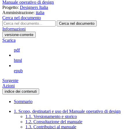
Manuale operativo di design
Progetto:
Designers Italia
Amministrazione:
italia
Cerca nel documento
Cerca nel documento
Informazioni
versione-corrente
Scarica
pdf
html
epub
Sorgente
Azioni
indice dei contenuti
Sommario
1. Scopo, destinatari e uso del Manuale operativo di design
1.1. Versionamento e storico
1.2. Consultazione del manuale
1.3. Contribuisci al manuale