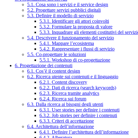
5.1. Cosa sono i servizi e il service design
5.2. Progettare servizi pubblici digitali
5.3. Definire il modello di servizio
5.3.1. Identificare gli attori coinvolti
5.3.2. Formulare la proposta di valore
5.3.3. Inquadrare gli elementi costitutivi del serviz
5.4. Descrivere il funzionamento del servizio
5.4.1. Mappare l’ecosistema
5.4.2. Rappresentare i flussi di servizio
5.5. Co-progettare le soluzioni
5.5.1. Workshop di co-progettazione
6. Progettazione dei contenuti
6.1. Cos’è il content design
6.2. Ricerca utente sui contenuti e il linguaggio
6.2.1. Content discovery
6.2.2. Dati di ricerca (search keywords)
6.2.3. Ricerca tramite analytics
6.2.4. Ricerca sui forum
6.3. Dalla ricerca ai bisogni degli utenti
6.3.1. User stories per definire i contenuti
6.3.2. Job stories per definire i contenuti
6.3.3. Criteri di accettazione
6.4. Architettura dell’informazione
6.4.1. Definire l’architettura dell’informazione
6.4.2. Alberatura