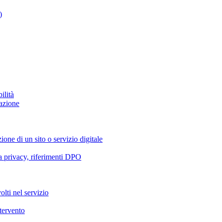
)
ilità
azione
ione di un sito o servizio digitale
va privacy, riferimenti DPO
olti nel servizio
ntervento