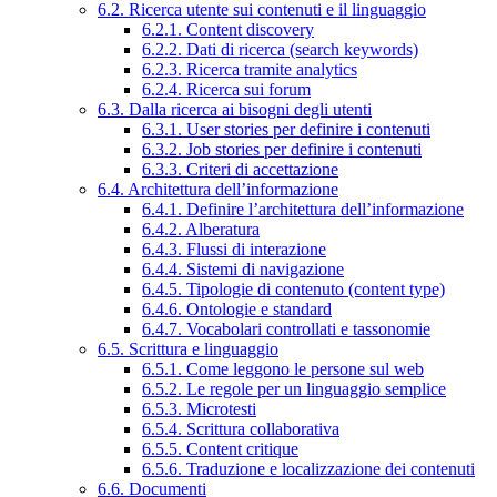
6.2. Ricerca utente sui contenuti e il linguaggio
6.2.1. Content discovery
6.2.2. Dati di ricerca (search keywords)
6.2.3. Ricerca tramite analytics
6.2.4. Ricerca sui forum
6.3. Dalla ricerca ai bisogni degli utenti
6.3.1. User stories per definire i contenuti
6.3.2. Job stories per definire i contenuti
6.3.3. Criteri di accettazione
6.4. Architettura dell’informazione
6.4.1. Definire l’architettura dell’informazione
6.4.2. Alberatura
6.4.3. Flussi di interazione
6.4.4. Sistemi di navigazione
6.4.5. Tipologie di contenuto (content type)
6.4.6. Ontologie e standard
6.4.7. Vocabolari controllati e tassonomie
6.5. Scrittura e linguaggio
6.5.1. Come leggono le persone sul web
6.5.2. Le regole per un linguaggio semplice
6.5.3. Microtesti
6.5.4. Scrittura collaborativa
6.5.5. Content critique
6.5.6. Traduzione e localizzazione dei contenuti
6.6. Documenti