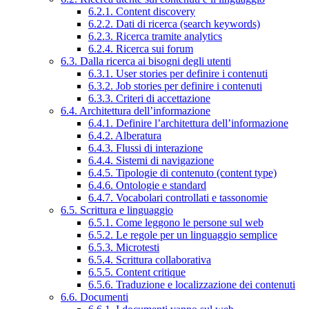
6.2.1. Content discovery
6.2.2. Dati di ricerca (search keywords)
6.2.3. Ricerca tramite analytics
6.2.4. Ricerca sui forum
6.3. Dalla ricerca ai bisogni degli utenti
6.3.1. User stories per definire i contenuti
6.3.2. Job stories per definire i contenuti
6.3.3. Criteri di accettazione
6.4. Architettura dell’informazione
6.4.1. Definire l’architettura dell’informazione
6.4.2. Alberatura
6.4.3. Flussi di interazione
6.4.4. Sistemi di navigazione
6.4.5. Tipologie di contenuto (content type)
6.4.6. Ontologie e standard
6.4.7. Vocabolari controllati e tassonomie
6.5. Scrittura e linguaggio
6.5.1. Come leggono le persone sul web
6.5.2. Le regole per un linguaggio semplice
6.5.3. Microtesti
6.5.4. Scrittura collaborativa
6.5.5. Content critique
6.5.6. Traduzione e localizzazione dei contenuti
6.6. Documenti