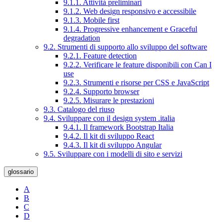
9.1.1. Attività preliminari
9.1.2. Web design responsivo e accessibile
9.1.3. Mobile first
9.1.4. Progressive enhancement e Graceful
degradation
9.2. Strumenti di supporto allo sviluppo del software
9.2.1. Feature detection
9.2.2. Verificare le feature disponibili con Can I
use
9.2.3. Strumenti e risorse per CSS e JavaScript
9.2.4. Supporto browser
9.2.5. Misurare le prestazioni
9.3. Catalogo del riuso
9.4. Sviluppare con il design system .italia
9.4.1. Il framework Bootstrap Italia
9.4.2. Il kit di sviluppo React
9.4.3. Il kit di sviluppo Angular
9.5. Sviluppare con i modelli di sito e servizi
glossario
A
B
C
D