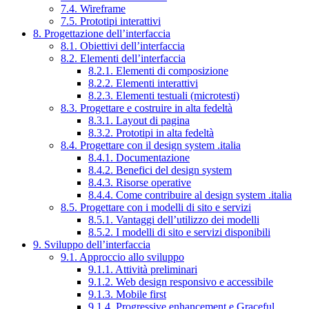
7.4. Wireframe
7.5. Prototipi interattivi
8. Progettazione dell’interfaccia
8.1. Obiettivi dell’interfaccia
8.2. Elementi dell’interfaccia
8.2.1. Elementi di composizione
8.2.2. Elementi interattivi
8.2.3. Elementi testuali (microtesti)
8.3. Progettare e costruire in alta fedeltà
8.3.1. Layout di pagina
8.3.2. Prototipi in alta fedeltà
8.4. Progettare con il design system .italia
8.4.1. Documentazione
8.4.2. Benefici del design system
8.4.3. Risorse operative
8.4.4. Come contribuire al design system .italia
8.5. Progettare con i modelli di sito e servizi
8.5.1. Vantaggi dell’utilizzo dei modelli
8.5.2. I modelli di sito e servizi disponibili
9. Sviluppo dell’interfaccia
9.1. Approccio allo sviluppo
9.1.1. Attività preliminari
9.1.2. Web design responsivo e accessibile
9.1.3. Mobile first
9.1.4. Progressive enhancement e Graceful