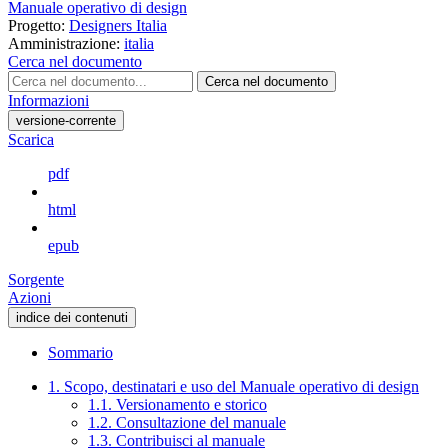
Manuale operativo di design
Progetto:
Designers Italia
Amministrazione:
italia
Cerca nel documento
Cerca nel documento
Informazioni
versione-corrente
Scarica
pdf
html
epub
Sorgente
Azioni
indice dei contenuti
Sommario
1. Scopo, destinatari e uso del Manuale operativo di design
1.1. Versionamento e storico
1.2. Consultazione del manuale
1.3. Contribuisci al manuale