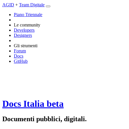
AGID
+
Team Digitale
Piano Triennale
Le community
Developers
Designers
Gli strumenti
Forum
Docs
GitHub
Docs Italia
beta
Documenti pubblici, digitali.