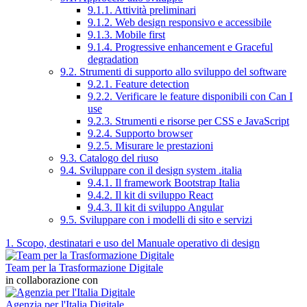
9.1.1. Attività preliminari
9.1.2. Web design responsivo e accessibile
9.1.3. Mobile first
9.1.4. Progressive enhancement e Graceful
degradation
9.2. Strumenti di supporto allo sviluppo del software
9.2.1. Feature detection
9.2.2. Verificare le feature disponibili con Can I
use
9.2.3. Strumenti e risorse per CSS e JavaScript
9.2.4. Supporto browser
9.2.5. Misurare le prestazioni
9.3. Catalogo del riuso
9.4. Sviluppare con il design system .italia
9.4.1. Il framework Bootstrap Italia
9.4.2. Il kit di sviluppo React
9.4.3. Il kit di sviluppo Angular
9.5. Sviluppare con i modelli di sito e servizi
1. Scopo, destinatari e uso del Manuale operativo di design
Team per la Trasformazione Digitale
in collaborazione con
Agenzia per l'Italia Digitale