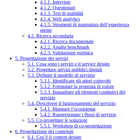
4.1.1. Interviste
4.1.2. Questionari
4.1.3. Test di usabilità
4.1.4. Web analytics
4.1.5. Strumenti di mappatura dell’esperienza
utente
4.2. Ricerca secondaria
4.2.1. Ricerca documentale
4.2.2. Analisi benchmark
4.2.3. Valutazione euristica
5. Progettazione dei servizi
5.1. Cosa sono i servizi e il service design
5.2. Progettare servizi pubblici digitali
5.3. Definire il modello di servizio
5.3.1. Identificare gli attori coinvolti
5.3.2. Formulare la proposta di valore
5.3.3. Inquadrare gli elementi costitutivi del
servizio
5.4. Descrivere il funzionamento del servizio
5.4.1. Mappare l’ecosistema
5.4.2. Rappresentare i flussi di servizio
5.5. Co-progettare le soluzioni
5.5.1. Workshop di co-progettazione
6. Progettazione dei contenuti
6.1. Cos’è il content design