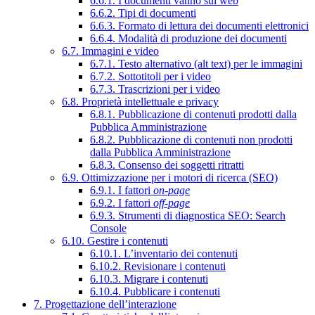
6.6.1. I documenti vanno sul web
6.6.2. Tipi di documenti
6.6.3. Formato di lettura dei documenti elettronici
6.6.4. Modalità di produzione dei documenti
6.7. Immagini e video
6.7.1. Testo alternativo (alt text) per le immagini
6.7.2. Sottotitoli per i video
6.7.3. Trascrizioni per i video
6.8. Proprietà intellettuale e privacy
6.8.1. Pubblicazione di contenuti prodotti dalla
Pubblica Amministrazione
6.8.2. Pubblicazione di contenuti non prodotti
dalla Pubblica Amministrazione
6.8.3. Consenso dei soggetti ritratti
6.9. Ottimizzazione per i motori di ricerca (SEO)
6.9.1. I fattori
on-page
6.9.2. I fattori
off-page
6.9.3. Strumenti di diagnostica SEO: Search
Console
6.10. Gestire i contenuti
6.10.1. L’inventario dei contenuti
6.10.2. Revisionare i contenuti
6.10.3. Migrare i contenuti
6.10.4. Pubblicare i contenuti
7. Progettazione dell’interazione