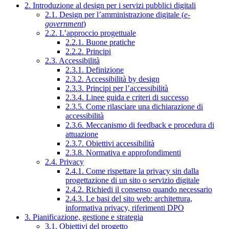
2. Introduzione al design per i servizi pubblici digitali
2.1. Design per l’amministrazione digitale (
e-
government
)
2.2. L’approccio progettuale
2.2.1. Buone pratiche
2.2.2. Principi
2.3. Accessibilità
2.3.1. Definizione
2.3.2. Accessibilità by design
2.3.3. Principi per l’accessibilità
2.3.4. Linee guida e criteri di successo
2.3.5. Come rilasciare una dichiarazione di
accessibilità
2.3.6. Meccanismo di feedback e procedura di
attuazione
2.3.7. Obiettivi accessibilità
2.3.8. Normativa e approfondimenti
2.4. Privacy
2.4.1. Come rispettare la privacy sin dalla
progettazione di un sito o servizio digitale
2.4.2. Richiedi il consenso quando necessario
2.4.3. Le basi del sito web: architettura,
informativa privacy, riferimenti DPO
3. Pianificazione, gestione e strategia
3.1. Obiettivi del progetto