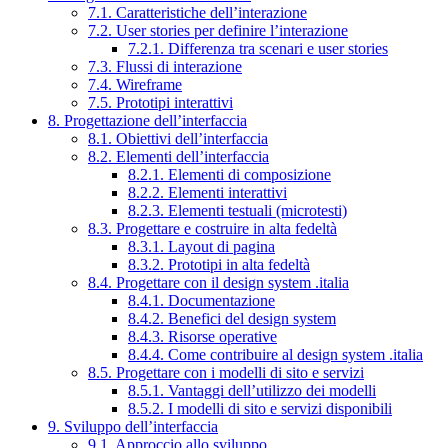
7.1. Caratteristiche dell’interazione
7.2. User stories per definire l’interazione
7.2.1. Differenza tra scenari e user stories
7.3. Flussi di interazione
7.4. Wireframe
7.5. Prototipi interattivi
8. Progettazione dell’interfaccia
8.1. Obiettivi dell’interfaccia
8.2. Elementi dell’interfaccia
8.2.1. Elementi di composizione
8.2.2. Elementi interattivi
8.2.3. Elementi testuali (microtesti)
8.3. Progettare e costruire in alta fedeltà
8.3.1. Layout di pagina
8.3.2. Prototipi in alta fedeltà
8.4. Progettare con il design system .italia
8.4.1. Documentazione
8.4.2. Benefici del design system
8.4.3. Risorse operative
8.4.4. Come contribuire al design system .italia
8.5. Progettare con i modelli di sito e servizi
8.5.1. Vantaggi dell’utilizzo dei modelli
8.5.2. I modelli di sito e servizi disponibili
9. Sviluppo dell’interfaccia
9.1. Approccio allo sviluppo