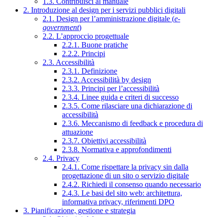
1.3. Contribuisci al manuale
2. Introduzione al design per i servizi pubblici digitali
2.1. Design per l’amministrazione digitale (
e-
government
)
2.2. L’approccio progettuale
2.2.1. Buone pratiche
2.2.2. Principi
2.3. Accessibilità
2.3.1. Definizione
2.3.2. Accessibilità by design
2.3.3. Principi per l’accessibilità
2.3.4. Linee guida e criteri di successo
2.3.5. Come rilasciare una dichiarazione di
accessibilità
2.3.6. Meccanismo di feedback e procedura di
attuazione
2.3.7. Obiettivi accessibilità
2.3.8. Normativa e approfondimenti
2.4. Privacy
2.4.1. Come rispettare la privacy sin dalla
progettazione di un sito o servizio digitale
2.4.2. Richiedi il consenso quando necessario
2.4.3. Le basi del sito web: architettura,
informativa privacy, riferimenti DPO
3. Pianificazione, gestione e strategia