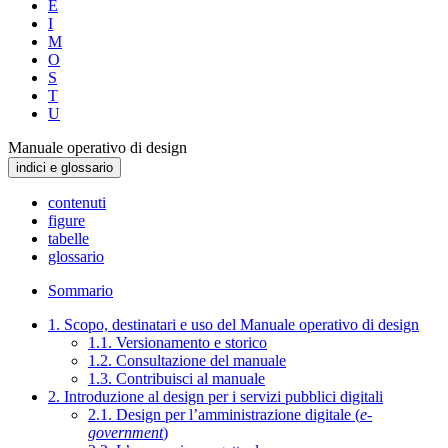
E
I
M
O
S
T
U
Manuale operativo di design
indici e glossario
contenuti
figure
tabelle
glossario
Sommario
1. Scopo, destinatari e uso del Manuale operativo di design
1.1. Versionamento e storico
1.2. Consultazione del manuale
1.3. Contribuisci al manuale
2. Introduzione al design per i servizi pubblici digitali
2.1. Design per l’amministrazione digitale (
e-
government
)