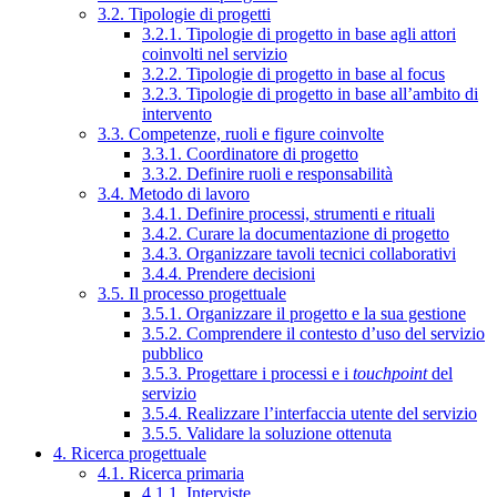
3.2. Tipologie di progetti
3.2.1. Tipologie di progetto in base agli attori
coinvolti nel servizio
3.2.2. Tipologie di progetto in base al focus
3.2.3. Tipologie di progetto in base all’ambito di
intervento
3.3. Competenze, ruoli e figure coinvolte
3.3.1. Coordinatore di progetto
3.3.2. Definire ruoli e responsabilità
3.4. Metodo di lavoro
3.4.1. Definire processi, strumenti e rituali
3.4.2. Curare la documentazione di progetto
3.4.3. Organizzare tavoli tecnici collaborativi
3.4.4. Prendere decisioni
3.5. Il processo progettuale
3.5.1. Organizzare il progetto e la sua gestione
3.5.2. Comprendere il contesto d’uso del servizio
pubblico
3.5.3. Progettare i processi e i
touchpoint
del
servizio
3.5.4. Realizzare l’interfaccia utente del servizio
3.5.5. Validare la soluzione ottenuta
4. Ricerca progettuale
4.1. Ricerca primaria
4.1.1. Interviste