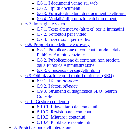
6.6.1. I documenti vanno sul web
6.6.2. Tipi di documenti
6.6.3. Formato di lettura dei documenti elettronici
6.6.4. Modalità di produzione dei documenti
6.7. Immagini e video
6.7.1. Testo alternativo (alt text) per le immagini
6.7.2. Sottotitoli per i video
6.7.3. Trascrizioni per i video
6.8. Proprietà intellettuale e privacy
6.8.1. Pubblicazione di contenuti prodotti dalla
Pubblica Amministrazione
6.8.2. Pubblicazione di contenuti non prodotti
dalla Pubblica Amministrazione
6.8.3. Consenso dei soggetti ritratti
6.9. Ottimizzazione per i motori di ricerca (SEO)
6.9.1. I fattori
on-page
6.9.2. I fattori
off-page
6.9.3. Strumenti di diagnostica SEO: Search
Console
6.10. Gestire i contenuti
6.10.1. L’inventario dei contenuti
6.10.2. Revisionare i contenuti
6.10.3. Migrare i contenuti
6.10.4. Pubblicare i contenuti
7. Progettazione dell’interazione