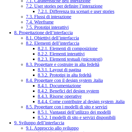
7.1. Caratteristiche dell’interazione
7.2. User stories per definire l’interazione
7.2.1. Differenza tra scenari e user stories
7.3. Flussi di interazione
7.4. Wireframe
7.5. Prototipi interattivi
8. Progettazione dell’interfaccia
8.1. Obiettivi dell’interfaccia
8.2. Elementi dell’interfaccia
8.2.1. Elementi di composizione
8.2.2. Elementi interattivi
8.2.3. Elementi testuali (microtesti)
8.3. Progettare e costruire in alta fedeltà
8.3.1. Layout di pagina
8.3.2. Prototipi in alta fedeltà
8.4. Progettare con il design system .italia
8.4.1. Documentazione
8.4.2. Benefici del design system
8.4.3. Risorse operative
8.4.4. Come contribuire al design system .italia
8.5. Progettare con i modelli di sito e servizi
8.5.1. Vantaggi dell’utilizzo dei modelli
8.5.2. I modelli di sito e servizi disponibili
9. Sviluppo dell’interfaccia
9.1. Approccio allo sviluppo