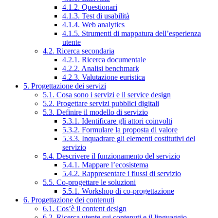
4.1.2. Questionari
4.1.3. Test di usabilità
4.1.4. Web analytics
4.1.5. Strumenti di mappatura dell’esperienza
utente
4.2. Ricerca secondaria
4.2.1. Ricerca documentale
4.2.2. Analisi benchmark
4.2.3. Valutazione euristica
5. Progettazione dei servizi
5.1. Cosa sono i servizi e il service design
5.2. Progettare servizi pubblici digitali
5.3. Definire il modello di servizio
5.3.1. Identificare gli attori coinvolti
5.3.2. Formulare la proposta di valore
5.3.3. Inquadrare gli elementi costitutivi del
servizio
5.4. Descrivere il funzionamento del servizio
5.4.1. Mappare l’ecosistema
5.4.2. Rappresentare i flussi di servizio
5.5. Co-progettare le soluzioni
5.5.1. Workshop di co-progettazione
6. Progettazione dei contenuti
6.1. Cos’è il content design
6.2. Ricerca utente sui contenuti e il linguaggio