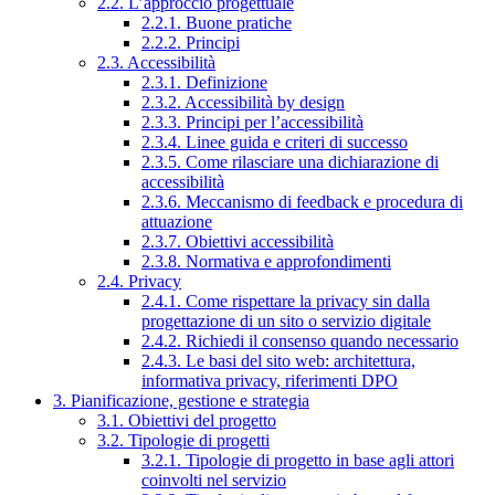
2.2. L’approccio progettuale
2.2.1. Buone pratiche
2.2.2. Principi
2.3. Accessibilità
2.3.1. Definizione
2.3.2. Accessibilità by design
2.3.3. Principi per l’accessibilità
2.3.4. Linee guida e criteri di successo
2.3.5. Come rilasciare una dichiarazione di
accessibilità
2.3.6. Meccanismo di feedback e procedura di
attuazione
2.3.7. Obiettivi accessibilità
2.3.8. Normativa e approfondimenti
2.4. Privacy
2.4.1. Come rispettare la privacy sin dalla
progettazione di un sito o servizio digitale
2.4.2. Richiedi il consenso quando necessario
2.4.3. Le basi del sito web: architettura,
informativa privacy, riferimenti DPO
3. Pianificazione, gestione e strategia
3.1. Obiettivi del progetto
3.2. Tipologie di progetti
3.2.1. Tipologie di progetto in base agli attori
coinvolti nel servizio