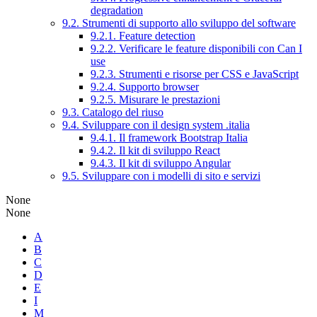
degradation
9.2. Strumenti di supporto allo sviluppo del software
9.2.1. Feature detection
9.2.2. Verificare le feature disponibili con Can I
use
9.2.3. Strumenti e risorse per CSS e JavaScript
9.2.4. Supporto browser
9.2.5. Misurare le prestazioni
9.3. Catalogo del riuso
9.4. Sviluppare con il design system .italia
9.4.1. Il framework Bootstrap Italia
9.4.2. Il kit di sviluppo React
9.4.3. Il kit di sviluppo Angular
9.5. Sviluppare con i modelli di sito e servizi
None
None
A
B
C
D
E
I
M