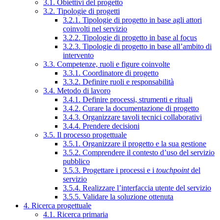
3.1. Obiettivi del progetto
3.2. Tipologie di progetti
3.2.1. Tipologie di progetto in base agli attori
coinvolti nel servizio
3.2.2. Tipologie di progetto in base al focus
3.2.3. Tipologie di progetto in base all’ambito di
intervento
3.3. Competenze, ruoli e figure coinvolte
3.3.1. Coordinatore di progetto
3.3.2. Definire ruoli e responsabilità
3.4. Metodo di lavoro
3.4.1. Definire processi, strumenti e rituali
3.4.2. Curare la documentazione di progetto
3.4.3. Organizzare tavoli tecnici collaborativi
3.4.4. Prendere decisioni
3.5. Il processo progettuale
3.5.1. Organizzare il progetto e la sua gestione
3.5.2. Comprendere il contesto d’uso del servizio
pubblico
3.5.3. Progettare i processi e i
touchpoint
del
servizio
3.5.4. Realizzare l’interfaccia utente del servizio
3.5.5. Validare la soluzione ottenuta
4. Ricerca progettuale
4.1. Ricerca primaria