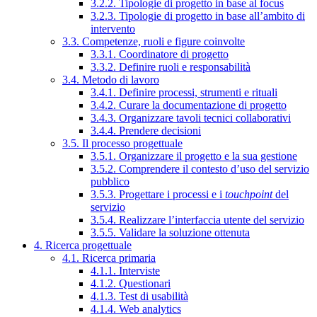
3.2.2. Tipologie di progetto in base al focus
3.2.3. Tipologie di progetto in base all’ambito di
intervento
3.3. Competenze, ruoli e figure coinvolte
3.3.1. Coordinatore di progetto
3.3.2. Definire ruoli e responsabilità
3.4. Metodo di lavoro
3.4.1. Definire processi, strumenti e rituali
3.4.2. Curare la documentazione di progetto
3.4.3. Organizzare tavoli tecnici collaborativi
3.4.4. Prendere decisioni
3.5. Il processo progettuale
3.5.1. Organizzare il progetto e la sua gestione
3.5.2. Comprendere il contesto d’uso del servizio
pubblico
3.5.3. Progettare i processi e i
touchpoint
del
servizio
3.5.4. Realizzare l’interfaccia utente del servizio
3.5.5. Validare la soluzione ottenuta
4. Ricerca progettuale
4.1. Ricerca primaria
4.1.1. Interviste
4.1.2. Questionari
4.1.3. Test di usabilità
4.1.4. Web analytics