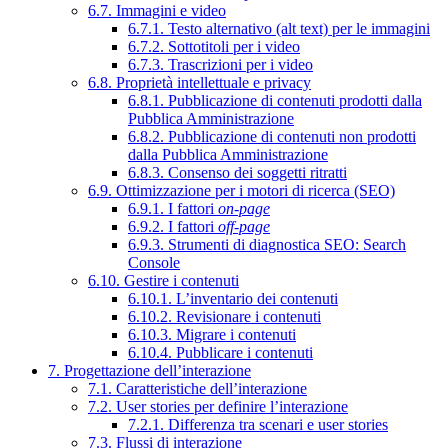
6.7. Immagini e video
6.7.1. Testo alternativo (alt text) per le immagini
6.7.2. Sottotitoli per i video
6.7.3. Trascrizioni per i video
6.8. Proprietà intellettuale e privacy
6.8.1. Pubblicazione di contenuti prodotti dalla
Pubblica Amministrazione
6.8.2. Pubblicazione di contenuti non prodotti
dalla Pubblica Amministrazione
6.8.3. Consenso dei soggetti ritratti
6.9. Ottimizzazione per i motori di ricerca (SEO)
6.9.1. I fattori
on-page
6.9.2. I fattori
off-page
6.9.3. Strumenti di diagnostica SEO: Search
Console
6.10. Gestire i contenuti
6.10.1. L’inventario dei contenuti
6.10.2. Revisionare i contenuti
6.10.3. Migrare i contenuti
6.10.4. Pubblicare i contenuti
7. Progettazione dell’interazione
7.1. Caratteristiche dell’interazione
7.2. User stories per definire l’interazione
7.2.1. Differenza tra scenari e user stories
7.3. Flussi di interazione