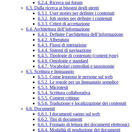
6.2.4. Ricerca sui forum
6.3. Dalla ricerca ai bisogni degli utenti
6.3.1. User stories per definire i contenuti
6.3.2. Job stories per definire i contenuti
6.3.3. Criteri di accettazione
6.4. Architettura dell’informazione
6.4.1. Definire l’architettura dell’informazione
6.4.2. Alberatura
6.4.3. Flussi di interazione
6.4.4. Sistemi di navigazione
6.4.5. Tipologie di contenuto (content type)
6.4.6. Ontologie e standard
6.4.7. Vocabolari controllati e tassonomie
6.5. Scrittura e linguaggio
6.5.1. Come leggono le persone sul web
6.5.2. Le regole per un linguaggio semplice
6.5.3. Microtesti
6.5.4. Scrittura collaborativa
6.5.5. Content critique
6.5.6. Traduzione e localizzazione dei contenuti
6.6. Documenti
6.6.1. I documenti vanno sul web
6.6.2. Tipi di documenti
6.6.3. Formato di lettura dei documenti elettronici
6.6.4. Modalità di produzione dei documenti