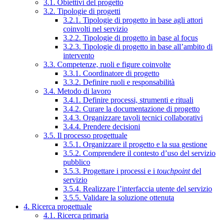
3.1. Obiettivi del progetto
3.2. Tipologie di progetti
3.2.1. Tipologie di progetto in base agli attori
coinvolti nel servizio
3.2.2. Tipologie di progetto in base al focus
3.2.3. Tipologie di progetto in base all’ambito di
intervento
3.3. Competenze, ruoli e figure coinvolte
3.3.1. Coordinatore di progetto
3.3.2. Definire ruoli e responsabilità
3.4. Metodo di lavoro
3.4.1. Definire processi, strumenti e rituali
3.4.2. Curare la documentazione di progetto
3.4.3. Organizzare tavoli tecnici collaborativi
3.4.4. Prendere decisioni
3.5. Il processo progettuale
3.5.1. Organizzare il progetto e la sua gestione
3.5.2. Comprendere il contesto d’uso del servizio
pubblico
3.5.3. Progettare i processi e i
touchpoint
del
servizio
3.5.4. Realizzare l’interfaccia utente del servizio
3.5.5. Validare la soluzione ottenuta
4. Ricerca progettuale
4.1. Ricerca primaria