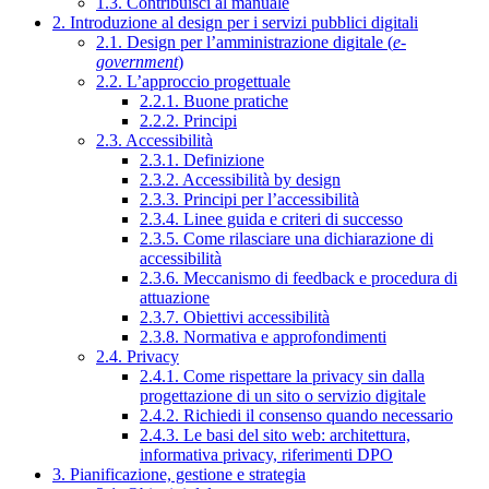
1.3. Contribuisci al manuale
2. Introduzione al design per i servizi pubblici digitali
2.1. Design per l’amministrazione digitale (
e-
government
)
2.2. L’approccio progettuale
2.2.1. Buone pratiche
2.2.2. Principi
2.3. Accessibilità
2.3.1. Definizione
2.3.2. Accessibilità by design
2.3.3. Principi per l’accessibilità
2.3.4. Linee guida e criteri di successo
2.3.5. Come rilasciare una dichiarazione di
accessibilità
2.3.6. Meccanismo di feedback e procedura di
attuazione
2.3.7. Obiettivi accessibilità
2.3.8. Normativa e approfondimenti
2.4. Privacy
2.4.1. Come rispettare la privacy sin dalla
progettazione di un sito o servizio digitale
2.4.2. Richiedi il consenso quando necessario
2.4.3. Le basi del sito web: architettura,
informativa privacy, riferimenti DPO
3. Pianificazione, gestione e strategia