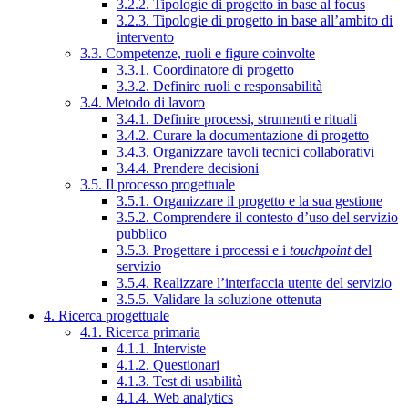
3.2.2. Tipologie di progetto in base al focus
3.2.3. Tipologie di progetto in base all’ambito di
intervento
3.3. Competenze, ruoli e figure coinvolte
3.3.1. Coordinatore di progetto
3.3.2. Definire ruoli e responsabilità
3.4. Metodo di lavoro
3.4.1. Definire processi, strumenti e rituali
3.4.2. Curare la documentazione di progetto
3.4.3. Organizzare tavoli tecnici collaborativi
3.4.4. Prendere decisioni
3.5. Il processo progettuale
3.5.1. Organizzare il progetto e la sua gestione
3.5.2. Comprendere il contesto d’uso del servizio
pubblico
3.5.3. Progettare i processi e i
touchpoint
del
servizio
3.5.4. Realizzare l’interfaccia utente del servizio
3.5.5. Validare la soluzione ottenuta
4. Ricerca progettuale
4.1. Ricerca primaria
4.1.1. Interviste
4.1.2. Questionari
4.1.3. Test di usabilità
4.1.4. Web analytics