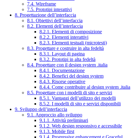
7.4. Wireframe
7.5. Prototipi interattivi
8. Progettazione dell’interfaccia
8.1. Obiettivi dell’interfaccia
8.2. Elementi dell’interfaccia
8.2.1. Elementi di composizione
8.2.2. Elementi interattivi
8.2.3. Elementi testuali (microtesti)
8.3. Progettare e costruire in alta fedeltà
8.3.1. Layout di pagina
8.3.2. Prototipi in alta fedeltà
8.4. Progettare con il design system .italia
8.4.1. Documentazione
8.4.2. Benefici del design system
8.4.3. Risorse operative
8.4.4. Come contribuire al design system .italia
8.5. Progettare con i modelli di sito e servizi
8.5.1. Vantaggi dell’utilizzo dei modelli
8.5.2. I modelli di sito e servizi disponibili
9. Sviluppo dell’interfaccia
9.1. Approccio allo sviluppo
9.1.1. Attività preliminari
9.1.2. Web design responsivo e accessibile
9.1.3. Mobile first
9.1.4. Progressive enhancement e Graceful