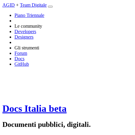
AGID
+
Team Digitale
Piano Triennale
Le community
Developers
Designers
Gli strumenti
Forum
Docs
GitHub
Docs Italia
beta
Documenti pubblici, digitali.