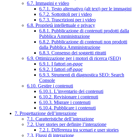
6.7. Immagini e video
6.7.1. Testo alternativo (alt text) per le immagini
6.7.2. Sottotitoli per i video
6.7.3. Trascrizioni per i video
6.8. Proprietà intellettuale e privacy
6.8.1. Pubblicazione di contenuti prodotti dalla
Pubblica Amministrazione
6.8.2. Pubblicazione di contenuti non prodotti
dalla Pubblica Amministrazione
6.8.3. Consenso dei soggetti ritratti
6.9. Ottimizzazione per i motori di ricerca (SEO)
6.9.1. I fattori
on-page
6.9.2. I fattori
off-page
6.9.3. Strumenti di diagnostica SEO: Search
Console
6.10. Gestire i contenuti
6.10.1. L’inventario dei contenuti
6.10.2. Revisionare i contenuti
6.10.3. Migrare i contenuti
6.10.4. Pubblicare i contenuti
7. Progettazione dell’interazione
7.1. Caratteristiche dell’interazione
7.2. User stories per definire l’interazione
7.2.1. Differenza tra scenari e user stories
7.3. Flussi di interazione