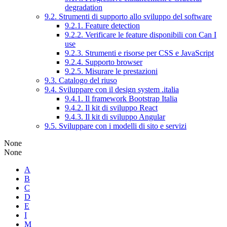
degradation
9.2. Strumenti di supporto allo sviluppo del software
9.2.1. Feature detection
9.2.2. Verificare le feature disponibili con Can I
use
9.2.3. Strumenti e risorse per CSS e JavaScript
9.2.4. Supporto browser
9.2.5. Misurare le prestazioni
9.3. Catalogo del riuso
9.4. Sviluppare con il design system .italia
9.4.1. Il framework Bootstrap Italia
9.4.2. Il kit di sviluppo React
9.4.3. Il kit di sviluppo Angular
9.5. Sviluppare con i modelli di sito e servizi
None
None
A
B
C
D
E
I
M