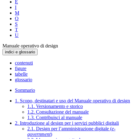
E
I
M
O
S
T
U
Manuale operativo di design
indici e glossario
contenuti
figure
tabelle
glossario
Sommario
1. Scopo, destinatari e uso del Manuale operativo di design
1.1. Versionamento e storico
1.2. Consultazione del manuale
1.3. Contribuisci al manuale
2. Introduzione al design per i servizi pubblici digitali
2.1. Design per l’amministrazione digitale (
e-
government
)