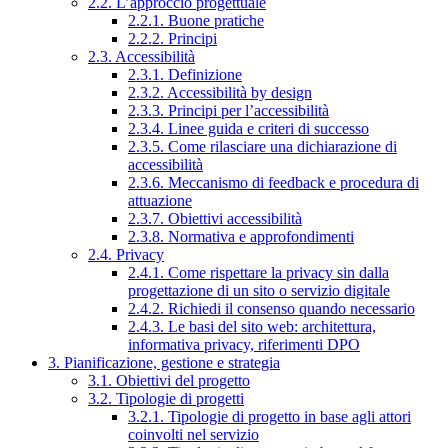
2.2. L’approccio progettuale
2.2.1. Buone pratiche
2.2.2. Principi
2.3. Accessibilità
2.3.1. Definizione
2.3.2. Accessibilità by design
2.3.3. Principi per l’accessibilità
2.3.4. Linee guida e criteri di successo
2.3.5. Come rilasciare una dichiarazione di
accessibilità
2.3.6. Meccanismo di feedback e procedura di
attuazione
2.3.7. Obiettivi accessibilità
2.3.8. Normativa e approfondimenti
2.4. Privacy
2.4.1. Come rispettare la privacy sin dalla
progettazione di un sito o servizio digitale
2.4.2. Richiedi il consenso quando necessario
2.4.3. Le basi del sito web: architettura,
informativa privacy, riferimenti DPO
3. Pianificazione, gestione e strategia
3.1. Obiettivi del progetto
3.2. Tipologie di progetti
3.2.1. Tipologie di progetto in base agli attori
coinvolti nel servizio