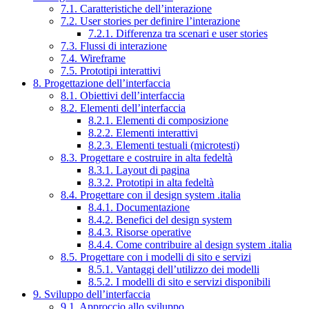
7.1. Caratteristiche dell’interazione
7.2. User stories per definire l’interazione
7.2.1. Differenza tra scenari e user stories
7.3. Flussi di interazione
7.4. Wireframe
7.5. Prototipi interattivi
8. Progettazione dell’interfaccia
8.1. Obiettivi dell’interfaccia
8.2. Elementi dell’interfaccia
8.2.1. Elementi di composizione
8.2.2. Elementi interattivi
8.2.3. Elementi testuali (microtesti)
8.3. Progettare e costruire in alta fedeltà
8.3.1. Layout di pagina
8.3.2. Prototipi in alta fedeltà
8.4. Progettare con il design system .italia
8.4.1. Documentazione
8.4.2. Benefici del design system
8.4.3. Risorse operative
8.4.4. Come contribuire al design system .italia
8.5. Progettare con i modelli di sito e servizi
8.5.1. Vantaggi dell’utilizzo dei modelli
8.5.2. I modelli di sito e servizi disponibili
9. Sviluppo dell’interfaccia
9.1. Approccio allo sviluppo