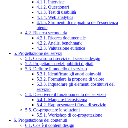
4.1.1. Interviste
4.1.2. Questionari
4.1.3. Test di usabilità
4.1.4. Web analytics
4.1.5. Strumenti di mappatura dell’esperienza
utente
4.2. Ricerca secondaria
4.2.1. Ricerca documentale
4.2.2. Analisi benchmark
4.2.3. Valutazione euristica
5. Progettazione dei servizi
5.1. Cosa sono i servizi e il service design
5.2. Progettare servizi pubblici digitali
5.3. Definire il modello di servizio
5.3.1. Identificare gli attori coinvolti
5.3.2. Formulare la proposta di valore
5.3.3. Inquadrare gli elementi costitutivi del
servizio
5.4. Descrivere il funzionamento del servizio
5.4.1. Mappare l’ecosistema
5.4.2. Rappresentare i flussi di servizio
5.5. Co-progettare le soluzioni
5.5.1. Workshop di co-progettazione
6. Progettazione dei contenuti
6.1. Cos’è il content design