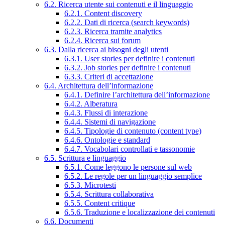
6.2. Ricerca utente sui contenuti e il linguaggio
6.2.1. Content discovery
6.2.2. Dati di ricerca (search keywords)
6.2.3. Ricerca tramite analytics
6.2.4. Ricerca sui forum
6.3. Dalla ricerca ai bisogni degli utenti
6.3.1. User stories per definire i contenuti
6.3.2. Job stories per definire i contenuti
6.3.3. Criteri di accettazione
6.4. Architettura dell’informazione
6.4.1. Definire l’architettura dell’informazione
6.4.2. Alberatura
6.4.3. Flussi di interazione
6.4.4. Sistemi di navigazione
6.4.5. Tipologie di contenuto (content type)
6.4.6. Ontologie e standard
6.4.7. Vocabolari controllati e tassonomie
6.5. Scrittura e linguaggio
6.5.1. Come leggono le persone sul web
6.5.2. Le regole per un linguaggio semplice
6.5.3. Microtesti
6.5.4. Scrittura collaborativa
6.5.5. Content critique
6.5.6. Traduzione e localizzazione dei contenuti
6.6. Documenti