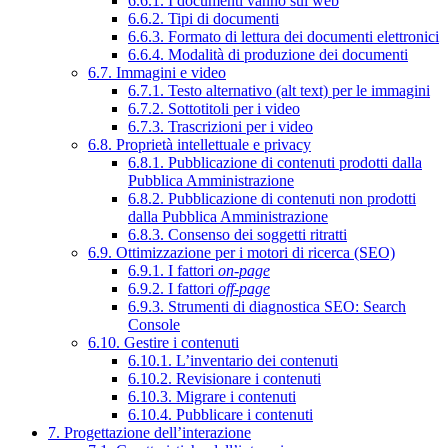
6.6.1. I documenti vanno sul web
6.6.2. Tipi di documenti
6.6.3. Formato di lettura dei documenti elettronici
6.6.4. Modalità di produzione dei documenti
6.7. Immagini e video
6.7.1. Testo alternativo (alt text) per le immagini
6.7.2. Sottotitoli per i video
6.7.3. Trascrizioni per i video
6.8. Proprietà intellettuale e privacy
6.8.1. Pubblicazione di contenuti prodotti dalla
Pubblica Amministrazione
6.8.2. Pubblicazione di contenuti non prodotti
dalla Pubblica Amministrazione
6.8.3. Consenso dei soggetti ritratti
6.9. Ottimizzazione per i motori di ricerca (SEO)
6.9.1. I fattori
on-page
6.9.2. I fattori
off-page
6.9.3. Strumenti di diagnostica SEO: Search
Console
6.10. Gestire i contenuti
6.10.1. L’inventario dei contenuti
6.10.2. Revisionare i contenuti
6.10.3. Migrare i contenuti
6.10.4. Pubblicare i contenuti
7. Progettazione dell’interazione