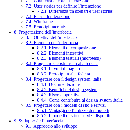
7.1. Caratteristiche dell’interazione
7.2. User stories per definire l’interazione
7.2.1. Differenza tra scenari e user stories
7.3. Flussi di interazione
7.4. Wireframe
7.5. Prototipi interattivi
8. Progettazione dell’interfaccia
8.1. Obiettivi dell’interfaccia
8.2. Elementi dell’interfaccia
8.2.1. Elementi di composizione
8.2.2. Elementi interattivi
8.2.3. Elementi testuali (microtesti)
8.3. Progettare e costruire in alta fedeltà
8.3.1. Layout di pagina
8.3.2. Prototipi in alta fedeltà
8.4. Progettare con il design system .italia
8.4.1. Documentazione
8.4.2. Benefici del design system
8.4.3. Risorse operative
8.4.4. Come contribuire al design system .italia
8.5. Progettare con i modelli di sito e servizi
8.5.1. Vantaggi dell’utilizzo dei modelli
8.5.2. I modelli di sito e servizi disponibili
9. Sviluppo dell’interfaccia
9.1. Approccio allo sviluppo