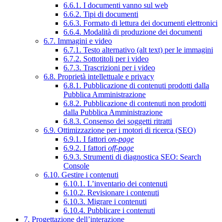
6.6.1. I documenti vanno sul web
6.6.2. Tipi di documenti
6.6.3. Formato di lettura dei documenti elettronici
6.6.4. Modalità di produzione dei documenti
6.7. Immagini e video
6.7.1. Testo alternativo (alt text) per le immagini
6.7.2. Sottotitoli per i video
6.7.3. Trascrizioni per i video
6.8. Proprietà intellettuale e privacy
6.8.1. Pubblicazione di contenuti prodotti dalla
Pubblica Amministrazione
6.8.2. Pubblicazione di contenuti non prodotti
dalla Pubblica Amministrazione
6.8.3. Consenso dei soggetti ritratti
6.9. Ottimizzazione per i motori di ricerca (SEO)
6.9.1. I fattori
on-page
6.9.2. I fattori
off-page
6.9.3. Strumenti di diagnostica SEO: Search
Console
6.10. Gestire i contenuti
6.10.1. L’inventario dei contenuti
6.10.2. Revisionare i contenuti
6.10.3. Migrare i contenuti
6.10.4. Pubblicare i contenuti
7. Progettazione dell’interazione