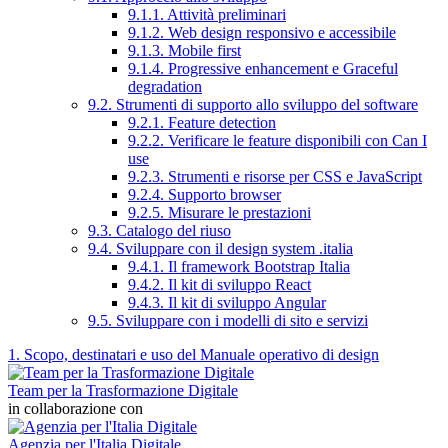
9.1.1. Attività preliminari
9.1.2. Web design responsivo e accessibile
9.1.3. Mobile first
9.1.4. Progressive enhancement e Graceful
degradation
9.2. Strumenti di supporto allo sviluppo del software
9.2.1. Feature detection
9.2.2. Verificare le feature disponibili con Can I
use
9.2.3. Strumenti e risorse per CSS e JavaScript
9.2.4. Supporto browser
9.2.5. Misurare le prestazioni
9.3. Catalogo del riuso
9.4. Sviluppare con il design system .italia
9.4.1. Il framework Bootstrap Italia
9.4.2. Il kit di sviluppo React
9.4.3. Il kit di sviluppo Angular
9.5. Sviluppare con i modelli di sito e servizi
1. Scopo, destinatari e uso del Manuale operativo di design
Team per la Trasformazione Digitale
in collaborazione con
Agenzia per l'Italia Digitale