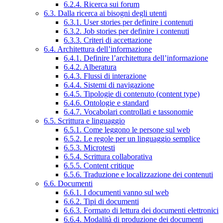
6.2.4. Ricerca sui forum
6.3. Dalla ricerca ai bisogni degli utenti
6.3.1. User stories per definire i contenuti
6.3.2. Job stories per definire i contenuti
6.3.3. Criteri di accettazione
6.4. Architettura dell’informazione
6.4.1. Definire l’architettura dell’informazione
6.4.2. Alberatura
6.4.3. Flussi di interazione
6.4.4. Sistemi di navigazione
6.4.5. Tipologie di contenuto (content type)
6.4.6. Ontologie e standard
6.4.7. Vocabolari controllati e tassonomie
6.5. Scrittura e linguaggio
6.5.1. Come leggono le persone sul web
6.5.2. Le regole per un linguaggio semplice
6.5.3. Microtesti
6.5.4. Scrittura collaborativa
6.5.5. Content critique
6.5.6. Traduzione e localizzazione dei contenuti
6.6. Documenti
6.6.1. I documenti vanno sul web
6.6.2. Tipi di documenti
6.6.3. Formato di lettura dei documenti elettronici
6.6.4. Modalità di produzione dei documenti