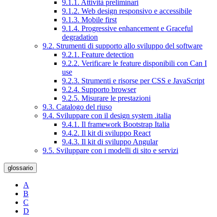
9.1.1. Attività preliminari
9.1.2. Web design responsivo e accessibile
9.1.3. Mobile first
9.1.4. Progressive enhancement e Graceful
degradation
9.2. Strumenti di supporto allo sviluppo del software
9.2.1. Feature detection
9.2.2. Verificare le feature disponibili con Can I
use
9.2.3. Strumenti e risorse per CSS e JavaScript
9.2.4. Supporto browser
9.2.5. Misurare le prestazioni
9.3. Catalogo del riuso
9.4. Sviluppare con il design system .italia
9.4.1. Il framework Bootstrap Italia
9.4.2. Il kit di sviluppo React
9.4.3. Il kit di sviluppo Angular
9.5. Sviluppare con i modelli di sito e servizi
glossario
A
B
C
D