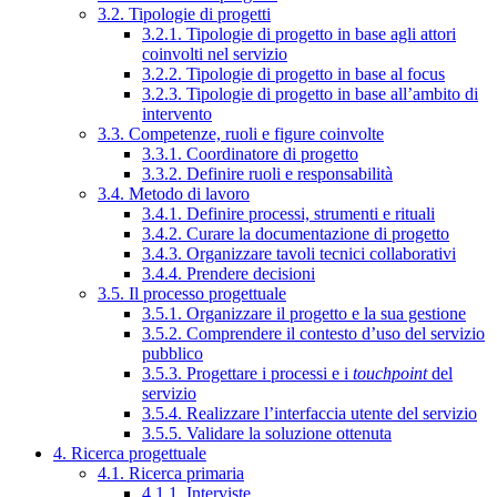
3.2. Tipologie di progetti
3.2.1. Tipologie di progetto in base agli attori
coinvolti nel servizio
3.2.2. Tipologie di progetto in base al focus
3.2.3. Tipologie di progetto in base all’ambito di
intervento
3.3. Competenze, ruoli e figure coinvolte
3.3.1. Coordinatore di progetto
3.3.2. Definire ruoli e responsabilità
3.4. Metodo di lavoro
3.4.1. Definire processi, strumenti e rituali
3.4.2. Curare la documentazione di progetto
3.4.3. Organizzare tavoli tecnici collaborativi
3.4.4. Prendere decisioni
3.5. Il processo progettuale
3.5.1. Organizzare il progetto e la sua gestione
3.5.2. Comprendere il contesto d’uso del servizio
pubblico
3.5.3. Progettare i processi e i
touchpoint
del
servizio
3.5.4. Realizzare l’interfaccia utente del servizio
3.5.5. Validare la soluzione ottenuta
4. Ricerca progettuale
4.1. Ricerca primaria
4.1.1. Interviste