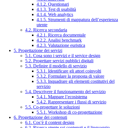
4.1.2. Questionari
4.1.3. Test di usabilità
4.1.4. Web analytics
4.1.5. Strumenti di mappatura dell’esperienza
utente
4.2. Ricerca secondaria
4.2.1. Ricerca documentale
4.2.2. Analisi benchmark
4.2.3. Valutazione euristica
5. Progettazione dei servizi
5.1. Cosa sono i servizi e il service design
5.2. Progettare servizi pubblici digitali
5.3. Definire il modello di servizio
5.3.1. Identificare gli attori coinvolti
5.3.2. Formulare la proposta di valore
5.3.3. Inquadrare gli elementi costitutivi del
servizio
5.4. Descrivere il funzionamento del servizio
5.4.1. Mappare l’ecosistema
5.4.2. Rappresentare i flussi di servizio
5.5. Co-progettare le soluzioni
5.5.1. Workshop di co-progettazione
6. Progettazione dei contenuti
6.1. Cos’è il content design
6.2. Ricerca utente sui contenuti e il linguaggio