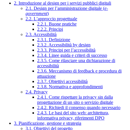
2. Introduzione al design per i servizi pubblici digitali
2.1. Design per l’amministrazione digitale (
e-
government
)
2.2. L’approccio progettuale
2.2.1. Buone pratiche
2.2.2. Principi
2.3. Accessibilità
2.3.1. Definizione
2.3.2. Accessibilità by design
2.3.3. Principi per l’accessibilità
2.3.4. Linee guida e criteri di successo
2.3.5. Come rilasciare una dichiarazione di
accessibilità
2.3.6. Meccanismo di feedback e procedura di
attuazione
2.3.7. Obiettivi accessibilità
2.3.8. Normativa e approfondimenti
2.4. Privacy
2.4.1. Come rispettare la privacy sin dalla
progettazione di un sito o servizio digitale
2.4.2. Richiedi il consenso quando necessario
2.4.3. Le basi del sito web: architettura,
informativa privacy, riferimenti DPO
3. Pianificazione, gestione e strategia
3.1. Obiettivi del progetto