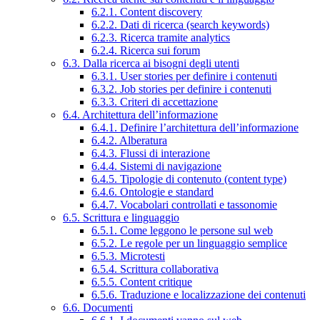
6.2.1. Content discovery
6.2.2. Dati di ricerca (search keywords)
6.2.3. Ricerca tramite analytics
6.2.4. Ricerca sui forum
6.3. Dalla ricerca ai bisogni degli utenti
6.3.1. User stories per definire i contenuti
6.3.2. Job stories per definire i contenuti
6.3.3. Criteri di accettazione
6.4. Architettura dell’informazione
6.4.1. Definire l’architettura dell’informazione
6.4.2. Alberatura
6.4.3. Flussi di interazione
6.4.4. Sistemi di navigazione
6.4.5. Tipologie di contenuto (content type)
6.4.6. Ontologie e standard
6.4.7. Vocabolari controllati e tassonomie
6.5. Scrittura e linguaggio
6.5.1. Come leggono le persone sul web
6.5.2. Le regole per un linguaggio semplice
6.5.3. Microtesti
6.5.4. Scrittura collaborativa
6.5.5. Content critique
6.5.6. Traduzione e localizzazione dei contenuti
6.6. Documenti