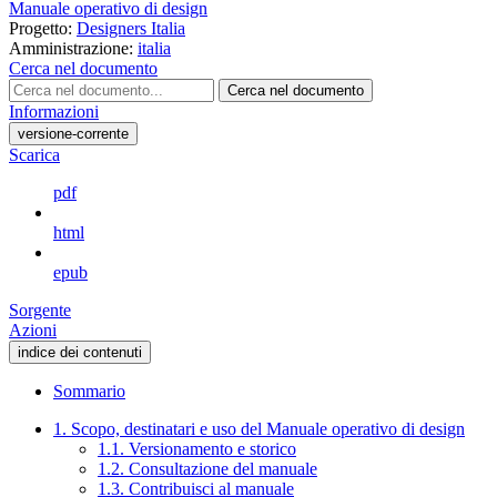
Manuale operativo di design
Progetto:
Designers Italia
Amministrazione:
italia
Cerca nel documento
Cerca nel documento
Informazioni
versione-corrente
Scarica
pdf
html
epub
Sorgente
Azioni
indice dei contenuti
Sommario
1. Scopo, destinatari e uso del Manuale operativo di design
1.1. Versionamento e storico
1.2. Consultazione del manuale
1.3. Contribuisci al manuale