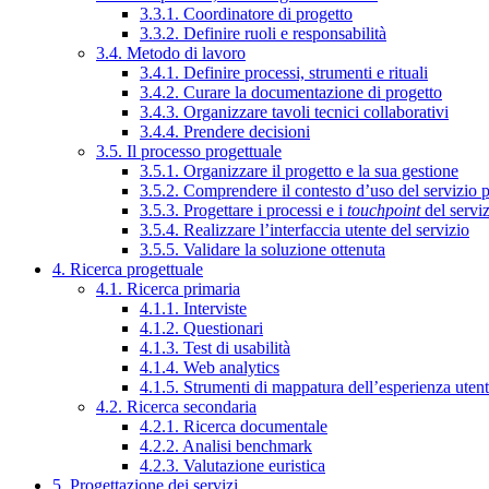
3.3.1. Coordinatore di progetto
3.3.2. Definire ruoli e responsabilità
3.4. Metodo di lavoro
3.4.1. Definire processi, strumenti e rituali
3.4.2. Curare la documentazione di progetto
3.4.3. Organizzare tavoli tecnici collaborativi
3.4.4. Prendere decisioni
3.5. Il processo progettuale
3.5.1. Organizzare il progetto e la sua gestione
3.5.2. Comprendere il contesto d’uso del servizio 
3.5.3. Progettare i processi e i
touchpoint
del servi
3.5.4. Realizzare l’interfaccia utente del servizio
3.5.5. Validare la soluzione ottenuta
4. Ricerca progettuale
4.1. Ricerca primaria
4.1.1. Interviste
4.1.2. Questionari
4.1.3. Test di usabilità
4.1.4. Web analytics
4.1.5. Strumenti di mappatura dell’esperienza uten
4.2. Ricerca secondaria
4.2.1. Ricerca documentale
4.2.2. Analisi benchmark
4.2.3. Valutazione euristica
5. Progettazione dei servizi