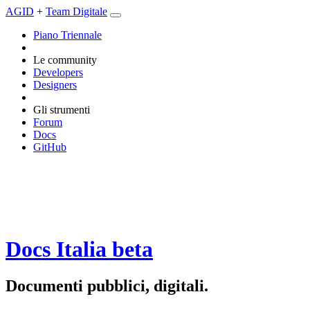
AGID
+
Team Digitale
Piano Triennale
Le community
Developers
Designers
Gli strumenti
Forum
Docs
GitHub
Docs Italia
beta
Documenti pubblici, digitali.