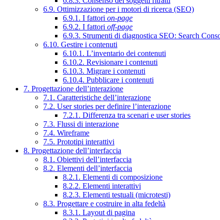
6.8.3. Consenso dei soggetti ritratti
6.9. Ottimizzazione per i motori di ricerca (SEO)
6.9.1. I fattori
on-page
6.9.2. I fattori
off-page
6.9.3. Strumenti di diagnostica SEO: Search Cons
6.10. Gestire i contenuti
6.10.1. L’inventario dei contenuti
6.10.2. Revisionare i contenuti
6.10.3. Migrare i contenuti
6.10.4. Pubblicare i contenuti
7. Progettazione dell’interazione
7.1. Caratteristiche dell’interazione
7.2. User stories per definire l’interazione
7.2.1. Differenza tra scenari e user stories
7.3. Flussi di interazione
7.4. Wireframe
7.5. Prototipi interattivi
8. Progettazione dell’interfaccia
8.1. Obiettivi dell’interfaccia
8.2. Elementi dell’interfaccia
8.2.1. Elementi di composizione
8.2.2. Elementi interattivi
8.2.3. Elementi testuali (microtesti)
8.3. Progettare e costruire in alta fedeltà
8.3.1. Layout di pagina