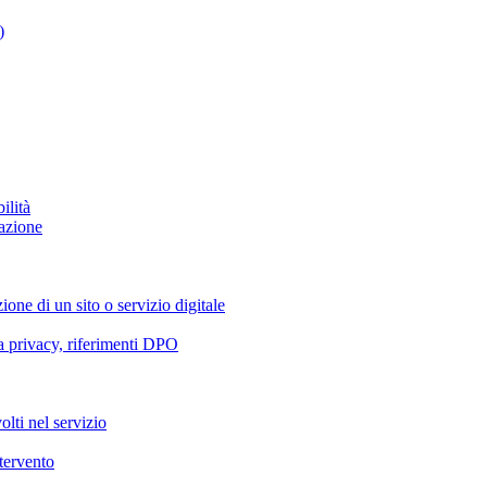
)
ilità
azione
ione di un sito o servizio digitale
va privacy, riferimenti DPO
olti nel servizio
ntervento