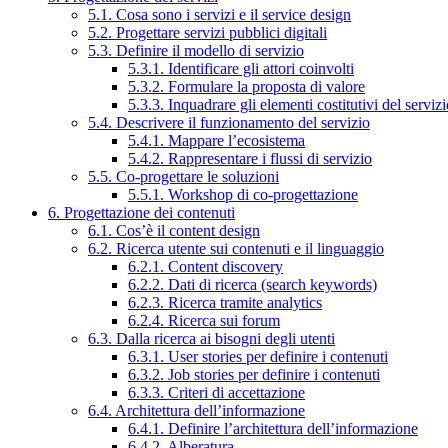
5.1. Cosa sono i servizi e il service design
5.2. Progettare servizi pubblici digitali
5.3. Definire il modello di servizio
5.3.1. Identificare gli attori coinvolti
5.3.2. Formulare la proposta di valore
5.3.3. Inquadrare gli elementi costitutivi del serviz
5.4. Descrivere il funzionamento del servizio
5.4.1. Mappare l’ecosistema
5.4.2. Rappresentare i flussi di servizio
5.5. Co-progettare le soluzioni
5.5.1. Workshop di co-progettazione
6. Progettazione dei contenuti
6.1. Cos’è il content design
6.2. Ricerca utente sui contenuti e il linguaggio
6.2.1. Content discovery
6.2.2. Dati di ricerca (search keywords)
6.2.3. Ricerca tramite analytics
6.2.4. Ricerca sui forum
6.3. Dalla ricerca ai bisogni degli utenti
6.3.1. User stories per definire i contenuti
6.3.2. Job stories per definire i contenuti
6.3.3. Criteri di accettazione
6.4. Architettura dell’informazione
6.4.1. Definire l’architettura dell’informazione
6.4.2. Alberatura