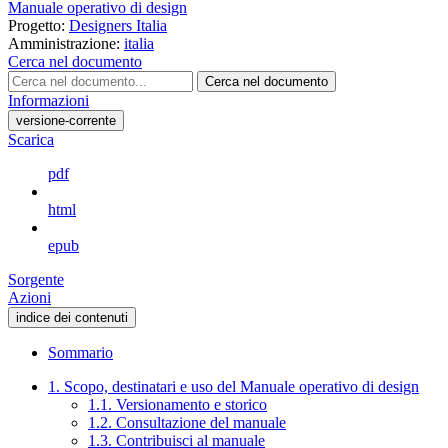
Manuale operativo di design
Progetto:
Designers Italia
Amministrazione:
italia
Cerca nel documento
Cerca nel documento
Informazioni
versione-corrente
Scarica
pdf
html
epub
Sorgente
Azioni
indice dei contenuti
Sommario
1. Scopo, destinatari e uso del Manuale operativo di design
1.1. Versionamento e storico
1.2. Consultazione del manuale
1.3. Contribuisci al manuale