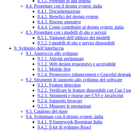
8.3.2. Prototipi in alta fedeltà
8.4. Progettare con il design system .italia
8.4.1. Documentazione
8.4.2. Benefici del design system
8.4.3. Risorse operative
8.4.4. Come contribuire al design system .italia
8.5. Progettare con i modelli di sito e servizi
8.5.1. Vantaggi dell’utilizzo dei modelli
8.5.2. I modelli di sito e servizi disponibili
9. Sviluppo dell’interfaccia
9.1. Approccio allo sviluppo
9.1.1. Attività preliminari
9.1.2. Web design responsivo e accessibile
9.1.3. Mobile first
9.1.4. Progressive enhancement e Graceful degrad
9.2. Strumenti di supporto allo sviluppo del software
9.2.1. Feature detection
9.2.2. Verificare le feature disponibili con Can I us
9.2.3. Strumenti e risorse per CSS e JavaScript
9.2.4. Supporto browser
9.2.5. Misurare le prestazioni
9.3. Catalogo del riuso
9.4. Sviluppare con il design system .italia
9.4.1. Il framework Bootstrap Italia
9.4.2. Il kit di sviluppo React