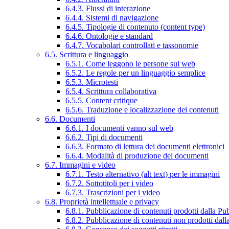
6.4.3. Flussi di interazione
6.4.4. Sistemi di navigazione
6.4.5. Tipologie di contenuto (content type)
6.4.6. Ontologie e standard
6.4.7. Vocabolari controllati e tassonomie
6.5. Scrittura e linguaggio
6.5.1. Come leggono le persone sul web
6.5.2. Le regole per un linguaggio semplice
6.5.3. Microtesti
6.5.4. Scrittura collaborativa
6.5.5. Content critique
6.5.6. Traduzione e localizzazione dei contenuti
6.6. Documenti
6.6.1. I documenti vanno sul web
6.6.2. Tipi di documenti
6.6.3. Formato di lettura dei documenti elettronici
6.6.4. Modalità di produzione dei documenti
6.7. Immagini e video
6.7.1. Testo alternativo (alt text) per le immagini
6.7.2. Sottotitoli per i video
6.7.3. Trascrizioni per i video
6.8. Proprietà intellettuale e privacy
6.8.1. Pubblicazione di contenuti prodotti dalla P
6.8.2. Pubblicazione di contenuti non prodotti dal