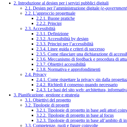
2. Introduzione al design per i servizi pubblici digitali
2.1. Design per l’amministrazione digitale (
e-government
2.2. L’approccio progettuale
2.2.1. Buone pratiche
2.2.2. Principi
2.3. Accessibilità
2.3.1. Definizione
2.3.2. Accessibilità by design
2.3.3. Principi per l’accessibilità
2.3.4. Linee guida e criteri di successo
2.3.5. Come rilasciare una dichiarazione di accessib
2.3.6. Meccanismo di feedback e procedura di attu
2.3.7. Obiettivi accessibilità
2.3.8. Normativa e approfondimenti
2.4. Privacy
2.4.1. Come rispettare la privacy sin dalla progettaz
2.4.2. Richiedi il consenso quando necessario
2.4.3. Le basi del sito web: architettura, informati
3. Pianificazione, gestione e strategia
3.1. Obiettivi del progetto
3.2. Tipologie di progetti
3.2.1. Tipologie di progetto in base agli attori coinv
3.2.2. Tipologie di progetto in base al focus
3.2.3. Tipologie di progetto in base all’ambito di i
3.3. Competenze, ruoli e figure coinvolte