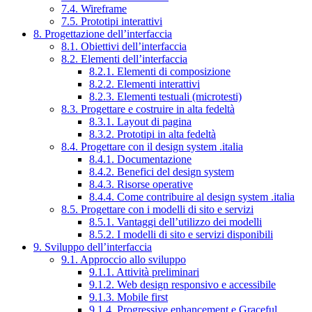
7.4. Wireframe
7.5. Prototipi interattivi
8. Progettazione dell’interfaccia
8.1. Obiettivi dell’interfaccia
8.2. Elementi dell’interfaccia
8.2.1. Elementi di composizione
8.2.2. Elementi interattivi
8.2.3. Elementi testuali (microtesti)
8.3. Progettare e costruire in alta fedeltà
8.3.1. Layout di pagina
8.3.2. Prototipi in alta fedeltà
8.4. Progettare con il design system .italia
8.4.1. Documentazione
8.4.2. Benefici del design system
8.4.3. Risorse operative
8.4.4. Come contribuire al design system .italia
8.5. Progettare con i modelli di sito e servizi
8.5.1. Vantaggi dell’utilizzo dei modelli
8.5.2. I modelli di sito e servizi disponibili
9. Sviluppo dell’interfaccia
9.1. Approccio allo sviluppo
9.1.1. Attività preliminari
9.1.2. Web design responsivo e accessibile
9.1.3. Mobile first
9.1.4. Progressive enhancement e Graceful