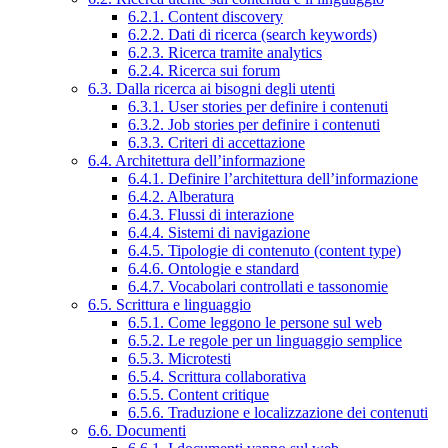
6.2.1. Content discovery
6.2.2. Dati di ricerca (search keywords)
6.2.3. Ricerca tramite analytics
6.2.4. Ricerca sui forum
6.3. Dalla ricerca ai bisogni degli utenti
6.3.1. User stories per definire i contenuti
6.3.2. Job stories per definire i contenuti
6.3.3. Criteri di accettazione
6.4. Architettura dell’informazione
6.4.1. Definire l’architettura dell’informazione
6.4.2. Alberatura
6.4.3. Flussi di interazione
6.4.4. Sistemi di navigazione
6.4.5. Tipologie di contenuto (content type)
6.4.6. Ontologie e standard
6.4.7. Vocabolari controllati e tassonomie
6.5. Scrittura e linguaggio
6.5.1. Come leggono le persone sul web
6.5.2. Le regole per un linguaggio semplice
6.5.3. Microtesti
6.5.4. Scrittura collaborativa
6.5.5. Content critique
6.5.6. Traduzione e localizzazione dei contenuti
6.6. Documenti