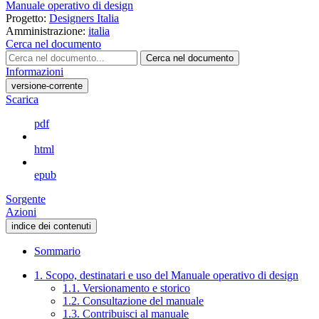
Manuale operativo di design
Progetto:
Designers Italia
Amministrazione:
italia
Cerca nel documento
Cerca nel documento
Informazioni
versione-corrente
Scarica
pdf
html
epub
Sorgente
Azioni
indice dei contenuti
Sommario
1. Scopo, destinatari e uso del Manuale operativo di design
1.1. Versionamento e storico
1.2. Consultazione del manuale
1.3. Contribuisci al manuale