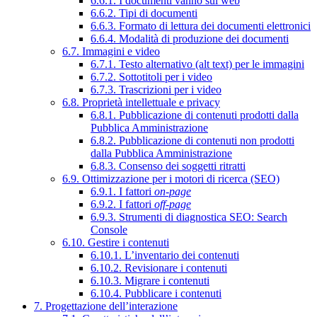
6.6.1. I documenti vanno sul web
6.6.2. Tipi di documenti
6.6.3. Formato di lettura dei documenti elettronici
6.6.4. Modalità di produzione dei documenti
6.7. Immagini e video
6.7.1. Testo alternativo (alt text) per le immagini
6.7.2. Sottotitoli per i video
6.7.3. Trascrizioni per i video
6.8. Proprietà intellettuale e privacy
6.8.1. Pubblicazione di contenuti prodotti dalla
Pubblica Amministrazione
6.8.2. Pubblicazione di contenuti non prodotti
dalla Pubblica Amministrazione
6.8.3. Consenso dei soggetti ritratti
6.9. Ottimizzazione per i motori di ricerca (SEO)
6.9.1. I fattori
on-page
6.9.2. I fattori
off-page
6.9.3. Strumenti di diagnostica SEO: Search
Console
6.10. Gestire i contenuti
6.10.1. L’inventario dei contenuti
6.10.2. Revisionare i contenuti
6.10.3. Migrare i contenuti
6.10.4. Pubblicare i contenuti
7. Progettazione dell’interazione