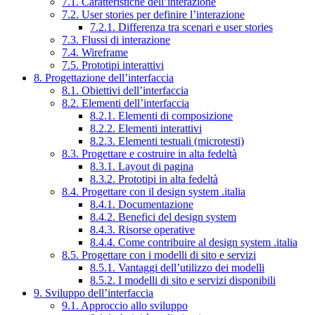
7.1. Caratteristiche dell’interazione
7.2. User stories per definire l’interazione
7.2.1. Differenza tra scenari e user stories
7.3. Flussi di interazione
7.4. Wireframe
7.5. Prototipi interattivi
8. Progettazione dell’interfaccia
8.1. Obiettivi dell’interfaccia
8.2. Elementi dell’interfaccia
8.2.1. Elementi di composizione
8.2.2. Elementi interattivi
8.2.3. Elementi testuali (microtesti)
8.3. Progettare e costruire in alta fedeltà
8.3.1. Layout di pagina
8.3.2. Prototipi in alta fedeltà
8.4. Progettare con il design system .italia
8.4.1. Documentazione
8.4.2. Benefici del design system
8.4.3. Risorse operative
8.4.4. Come contribuire al design system .italia
8.5. Progettare con i modelli di sito e servizi
8.5.1. Vantaggi dell’utilizzo dei modelli
8.5.2. I modelli di sito e servizi disponibili
9. Sviluppo dell’interfaccia
9.1. Approccio allo sviluppo