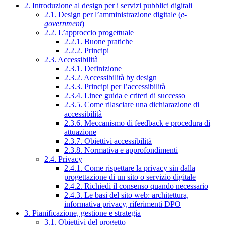
2. Introduzione al design per i servizi pubblici digitali
2.1. Design per l’amministrazione digitale (
e-
government
)
2.2. L’approccio progettuale
2.2.1. Buone pratiche
2.2.2. Principi
2.3. Accessibilità
2.3.1. Definizione
2.3.2. Accessibilità by design
2.3.3. Principi per l’accessibilità
2.3.4. Linee guida e criteri di successo
2.3.5. Come rilasciare una dichiarazione di
accessibilità
2.3.6. Meccanismo di feedback e procedura di
attuazione
2.3.7. Obiettivi accessibilità
2.3.8. Normativa e approfondimenti
2.4. Privacy
2.4.1. Come rispettare la privacy sin dalla
progettazione di un sito o servizio digitale
2.4.2. Richiedi il consenso quando necessario
2.4.3. Le basi del sito web: architettura,
informativa privacy, riferimenti DPO
3. Pianificazione, gestione e strategia
3.1. Obiettivi del progetto