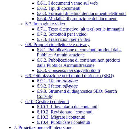
6.6.1. I documenti vanno sul web
6.6.2. Tipi di documenti
6.6.3. Formato di lettura dei documenti elettronici
6.6.4. Modalità di produzione dei documenti
6.7. Immagini e video
6.7.1. Testo alternativo (alt text) per le immagini
6.7.2. Sottotitoli per i video
6.7.3. Trascrizioni per i video
6.8. Proprietà intellettuale e privacy
6.8.1. Pubblicazione di contenuti prodotti dalla
Pubblica Amministrazione
6.8.2. Pubblicazione di contenuti non prodotti
dalla Pubblica Amministrazione
6.8.3. Consenso dei soggetti ritratti
6.9. Ottimizzazione per i motori di ricerca (SEO)
6.9.1. I fattori
on-page
6.9.2. I fattori
off-page
6.9.3. Strumenti di diagnostica SEO: Search
Console
6.10. Gestire i contenuti
6.10.1. L’inventario dei contenuti
6.10.2. Revisionare i contenuti
6.10.3. Migrare i contenuti
6.10.4. Pubblicare i contenuti
7. Progettazione dell’interazione