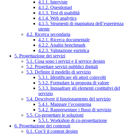
4.1.1. Interviste
4.1.2. Questionari
4.1.3. Test di usabilità
4.1.4. Web analytics
4.1.5. Strumenti di mappatura dell’esperienza
utente
4.2. Ricerca secondaria
4.2.1. Ricerca documentale
4.2.2. Analisi benchmark
4.2.3. Valutazione euristica
5. Progettazione dei servizi
5.1. Cosa sono i servizi e il service design
5.2. Progettare servizi pubblici digitali
5.3. Definire il modello di servizio
5.3.1. Identificare gli attori coinvolti
5.3.2. Formulare la proposta di valore
5.3.3. Inquadrare gli elementi costitutivi del
servizio
5.4. Descrivere il funzionamento del servizio
5.4.1. Mappare l’ecosistema
5.4.2. Rappresentare i flussi di servizio
5.5. Co-progettare le soluzioni
5.5.1. Workshop di co-progettazione
6. Progettazione dei contenuti
6.1. Cos’è il content design