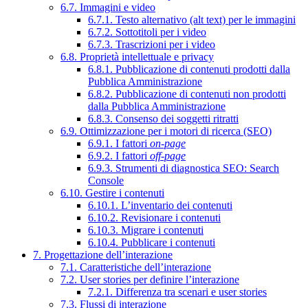
6.7. Immagini e video
6.7.1. Testo alternativo (alt text) per le immagini
6.7.2. Sottotitoli per i video
6.7.3. Trascrizioni per i video
6.8. Proprietà intellettuale e privacy
6.8.1. Pubblicazione di contenuti prodotti dalla
Pubblica Amministrazione
6.8.2. Pubblicazione di contenuti non prodotti
dalla Pubblica Amministrazione
6.8.3. Consenso dei soggetti ritratti
6.9. Ottimizzazione per i motori di ricerca (SEO)
6.9.1. I fattori
on-page
6.9.2. I fattori
off-page
6.9.3. Strumenti di diagnostica SEO: Search
Console
6.10. Gestire i contenuti
6.10.1. L’inventario dei contenuti
6.10.2. Revisionare i contenuti
6.10.3. Migrare i contenuti
6.10.4. Pubblicare i contenuti
7. Progettazione dell’interazione
7.1. Caratteristiche dell’interazione
7.2. User stories per definire l’interazione
7.2.1. Differenza tra scenari e user stories
7.3. Flussi di interazione