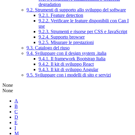
degradation
9.2. Strumenti di supporto allo sviluppo del software
9.2.1. Feature detection
9.2.2. Verificare le feature disponibili con Can I
use
9.2.3. Strumenti e risorse per CSS e JavaScript
9.2.4. Supporto browser
9.2.5. Misurare le prestazioni
9.3. Catalogo del riuso
9.4. Sviluppare con il design system .italia
9.4.1. Il framework Bootstrap Italia
9.4.2. Il kit di sviluppo React
9.4.3. Il kit di sviluppo Angular
9.5. Sviluppare con i modelli di sito e servizi
None
None
A
B
C
D
E
I
M