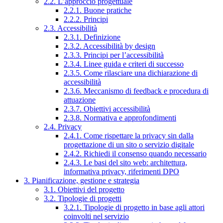
2.2. L’approccio progettuale
2.2.1. Buone pratiche
2.2.2. Principi
2.3. Accessibilità
2.3.1. Definizione
2.3.2. Accessibilità by design
2.3.3. Principi per l’accessibilità
2.3.4. Linee guida e criteri di successo
2.3.5. Come rilasciare una dichiarazione di
accessibilità
2.3.6. Meccanismo di feedback e procedura di
attuazione
2.3.7. Obiettivi accessibilità
2.3.8. Normativa e approfondimenti
2.4. Privacy
2.4.1. Come rispettare la privacy sin dalla
progettazione di un sito o servizio digitale
2.4.2. Richiedi il consenso quando necessario
2.4.3. Le basi del sito web: architettura,
informativa privacy, riferimenti DPO
3. Pianificazione, gestione e strategia
3.1. Obiettivi del progetto
3.2. Tipologie di progetti
3.2.1. Tipologie di progetto in base agli attori
coinvolti nel servizio