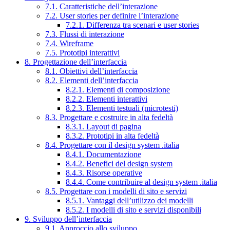
7.1. Caratteristiche dell’interazione
7.2. User stories per definire l’interazione
7.2.1. Differenza tra scenari e user stories
7.3. Flussi di interazione
7.4. Wireframe
7.5. Prototipi interattivi
8. Progettazione dell’interfaccia
8.1. Obiettivi dell’interfaccia
8.2. Elementi dell’interfaccia
8.2.1. Elementi di composizione
8.2.2. Elementi interattivi
8.2.3. Elementi testuali (microtesti)
8.3. Progettare e costruire in alta fedeltà
8.3.1. Layout di pagina
8.3.2. Prototipi in alta fedeltà
8.4. Progettare con il design system .italia
8.4.1. Documentazione
8.4.2. Benefici del design system
8.4.3. Risorse operative
8.4.4. Come contribuire al design system .italia
8.5. Progettare con i modelli di sito e servizi
8.5.1. Vantaggi dell’utilizzo dei modelli
8.5.2. I modelli di sito e servizi disponibili
9. Sviluppo dell’interfaccia
9.1. Approccio allo sviluppo