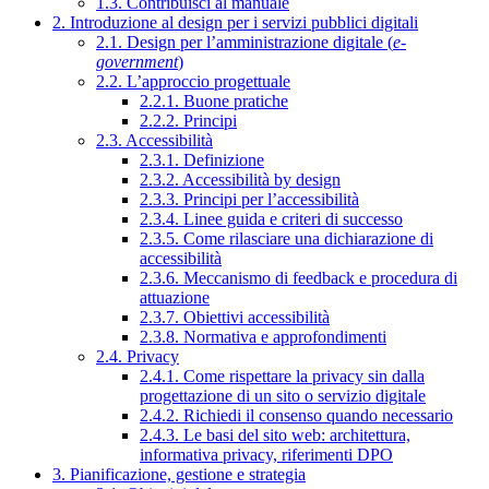
1.3. Contribuisci al manuale
2. Introduzione al design per i servizi pubblici digitali
2.1. Design per l’amministrazione digitale (
e-
government
)
2.2. L’approccio progettuale
2.2.1. Buone pratiche
2.2.2. Principi
2.3. Accessibilità
2.3.1. Definizione
2.3.2. Accessibilità by design
2.3.3. Principi per l’accessibilità
2.3.4. Linee guida e criteri di successo
2.3.5. Come rilasciare una dichiarazione di
accessibilità
2.3.6. Meccanismo di feedback e procedura di
attuazione
2.3.7. Obiettivi accessibilità
2.3.8. Normativa e approfondimenti
2.4. Privacy
2.4.1. Come rispettare la privacy sin dalla
progettazione di un sito o servizio digitale
2.4.2. Richiedi il consenso quando necessario
2.4.3. Le basi del sito web: architettura,
informativa privacy, riferimenti DPO
3. Pianificazione, gestione e strategia