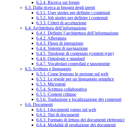
6.2.4. Ricerca sui forum
6.3. Dalla ricerca ai bisogni degli utenti
6.3.1. User stories per definire i contenuti
6.3.2. Job stories per definire i contenuti
6.3.3. Criteri di accettazione
6.4. Architettura dell’informazione
6.4.1. Definire l’architettura dell’informazione
6.4.2. Alberatura
6.4.3. Flussi di interazione
6.4.4. Sistemi di navigazione
6.4.5. Tipologie di contenuto (content type)
6.4.6. Ontologie e standard
6.4.7. Vocabolari controllati e tassonomie
6.5. Scrittura e linguaggio
6.5.1. Come leggono le persone sul web
6.5.2. Le regole per un linguaggio semplice
6.5.3. Microtesti
6.5.4. Scrittura collaborativa
6.5.5. Content critique
6.5.6. Traduzione e localizzazione dei contenuti
6.6. Documenti
6.6.1. I documenti vanno sul web
6.6.2. Tipi di documenti
6.6.3. Formato di lettura dei documenti elettronici
6.6.4. Modalità di produzione dei documenti