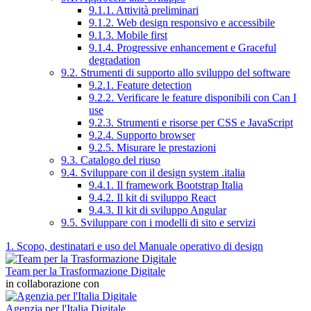
9.1.1. Attività preliminari
9.1.2. Web design responsivo e accessibile
9.1.3. Mobile first
9.1.4. Progressive enhancement e Graceful
degradation
9.2. Strumenti di supporto allo sviluppo del software
9.2.1. Feature detection
9.2.2. Verificare le feature disponibili con Can I
use
9.2.3. Strumenti e risorse per CSS e JavaScript
9.2.4. Supporto browser
9.2.5. Misurare le prestazioni
9.3. Catalogo del riuso
9.4. Sviluppare con il design system .italia
9.4.1. Il framework Bootstrap Italia
9.4.2. Il kit di sviluppo React
9.4.3. Il kit di sviluppo Angular
9.5. Sviluppare con i modelli di sito e servizi
1. Scopo, destinatari e uso del Manuale operativo di design
Team per la Trasformazione Digitale
in collaborazione con
Agenzia per l'Italia Digitale