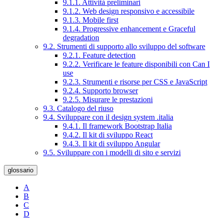
9.1.1. Attività preliminari
9.1.2. Web design responsivo e accessibile
9.1.3. Mobile first
9.1.4. Progressive enhancement e Graceful
degradation
9.2. Strumenti di supporto allo sviluppo del software
9.2.1. Feature detection
9.2.2. Verificare le feature disponibili con Can I
use
9.2.3. Strumenti e risorse per CSS e JavaScript
9.2.4. Supporto browser
9.2.5. Misurare le prestazioni
9.3. Catalogo del riuso
9.4. Sviluppare con il design system .italia
9.4.1. Il framework Bootstrap Italia
9.4.2. Il kit di sviluppo React
9.4.3. Il kit di sviluppo Angular
9.5. Sviluppare con i modelli di sito e servizi
glossario
A
B
C
D