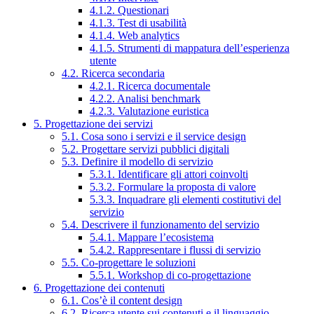
4.1.2. Questionari
4.1.3. Test di usabilità
4.1.4. Web analytics
4.1.5. Strumenti di mappatura dell’esperienza
utente
4.2. Ricerca secondaria
4.2.1. Ricerca documentale
4.2.2. Analisi benchmark
4.2.3. Valutazione euristica
5. Progettazione dei servizi
5.1. Cosa sono i servizi e il service design
5.2. Progettare servizi pubblici digitali
5.3. Definire il modello di servizio
5.3.1. Identificare gli attori coinvolti
5.3.2. Formulare la proposta di valore
5.3.3. Inquadrare gli elementi costitutivi del
servizio
5.4. Descrivere il funzionamento del servizio
5.4.1. Mappare l’ecosistema
5.4.2. Rappresentare i flussi di servizio
5.5. Co-progettare le soluzioni
5.5.1. Workshop di co-progettazione
6. Progettazione dei contenuti
6.1. Cos’è il content design
6.2. Ricerca utente sui contenuti e il linguaggio