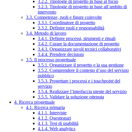
3.2.2. Tipologie di progetto in base al focus
3.2.3. Tipologie di progetto in base all’ambito di
intervento
3.3. Competenze, ruoli e figure coinvolte
3.3.1. Coordinatore di progetto
3.3.2. Definire ruoli e responsabilità
3.4. Metodo di lavoro
3.4.1. Definire processi, strumenti e rituali
3.4.2. Curare la documentazione di progetto
3.4.3. Organizzare tavoli tecnici collaborativi
3.4.4. Prendere decisioni
3.5. Il processo progettuale
3.5.1. Organizzare il progetto e la sua gestione
3.5.2. Comprendere il contesto d’uso del servizio
pubblico
3.5.3. Progettare i processi e i
touchpoint
del
servizio
3.5.4. Realizzare l’interfaccia utente del servizio
3.5.5. Validare la soluzione ottenuta
4. Ricerca progettuale
4.1. Ricerca primaria
4.1.1. Interviste
4.1.2. Questionari
4.1.3. Test di usabilità
4.1.4. Web analytics