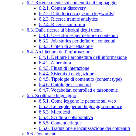
6.2. Ricerca utente sui contenuti e il linguaggio
6.2.1. Content discovery
6.2.2. Dati di ricerca (search keywords)
6.2.3. Ricerca tramite analytics
6.2.4. Ricerca sui forum
6.3. Dalla ricerca ai bisogni degli utenti
6.3.1. User stories per definire i contenuti
6.3.2. Job stories per definire i contenuti
6.3.3. Criteri di accettazione
6.4. Architettura dell’informazione
6.4.1. Definire l’architettura dell’informazione
6.4.2. Alberatura
6.4.3. Flussi di interazione
6.4.4. Sistemi di navigazione
6.4.5. Tipologie di contenuto (content type)
6.4.6. Ontologie e standard
6.4.7. Vocabolari controllati e tassonomie
6.5. Scrittura e linguaggio
6.5.1. Come leggono le persone sul web
6.5.2. Le regole per un linguaggio semplice
6.5.3. Microtesti
6.5.4. Scrittura collaborativa
6.5.5. Content critique
6.5.6. Traduzione e localizzazione dei contenuti
6.6. Documenti