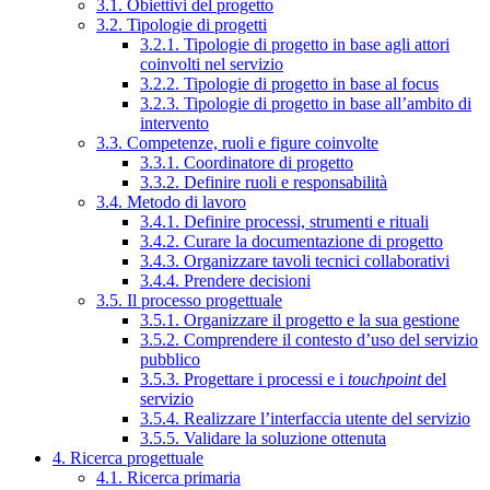
3.1. Obiettivi del progetto
3.2. Tipologie di progetti
3.2.1. Tipologie di progetto in base agli attori
coinvolti nel servizio
3.2.2. Tipologie di progetto in base al focus
3.2.3. Tipologie di progetto in base all’ambito di
intervento
3.3. Competenze, ruoli e figure coinvolte
3.3.1. Coordinatore di progetto
3.3.2. Definire ruoli e responsabilità
3.4. Metodo di lavoro
3.4.1. Definire processi, strumenti e rituali
3.4.2. Curare la documentazione di progetto
3.4.3. Organizzare tavoli tecnici collaborativi
3.4.4. Prendere decisioni
3.5. Il processo progettuale
3.5.1. Organizzare il progetto e la sua gestione
3.5.2. Comprendere il contesto d’uso del servizio
pubblico
3.5.3. Progettare i processi e i
touchpoint
del
servizio
3.5.4. Realizzare l’interfaccia utente del servizio
3.5.5. Validare la soluzione ottenuta
4. Ricerca progettuale
4.1. Ricerca primaria