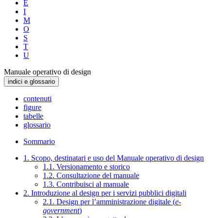
E
I
M
O
S
T
U
Manuale operativo di design
indici e glossario
contenuti
figure
tabelle
glossario
Sommario
1. Scopo, destinatari e uso del Manuale operativo di design
1.1. Versionamento e storico
1.2. Consultazione del manuale
1.3. Contribuisci al manuale
2. Introduzione al design per i servizi pubblici digitali
2.1. Design per l’amministrazione digitale (
e-
government
)