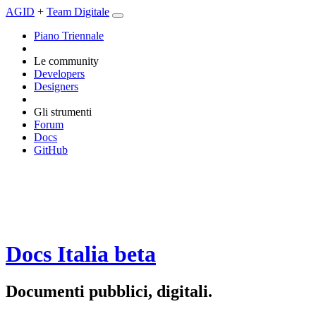
AGID
+
Team Digitale
Piano Triennale
Le community
Developers
Designers
Gli strumenti
Forum
Docs
GitHub
Docs Italia
beta
Documenti pubblici, digitali.