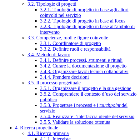
3.2. Tipologie di progetti
3.2.1. Tipologie di progetto in base agli attori
coinvolti nel servizio
3.2.2. Tipologie di progetto in base al focus
3.2.3. Tipologie di progetto in base all’ambito di
intervento
3.3. Competenze, ruoli e figure coinvolte
3.3.1. Coordinatore di progetto
3.3.2. Definire ruoli e responsabilità
3.4. Metodo di lavoro
3.4.1. Definire processi, strumenti e rituali
3.4.2. Curare la documentazione di progetto
3.4.3. Organizzare tavoli tecnici collaborativi
3.4.4. Prendere decisioni
3.5. Il processo progettuale
3.5.1. Organizzare il progetto e la sua gestione
3.5.2. Comprendere il contesto d’uso del servizio
pubblico
3.5.3. Progettare i processi e i
touchpoint
del
servizio
3.5.4. Realizzare l’interfaccia utente del servizio
3.5.5. Validare la soluzione ottenuta
4. Ricerca progettuale
4.1. Ricerca primaria
4.1.1. Interviste