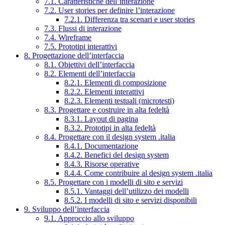
7.1. Caratteristiche dell’interazione
7.2. User stories per definire l’interazione
7.2.1. Differenza tra scenari e user stories
7.3. Flussi di interazione
7.4. Wireframe
7.5. Prototipi interattivi
8. Progettazione dell’interfaccia
8.1. Obiettivi dell’interfaccia
8.2. Elementi dell’interfaccia
8.2.1. Elementi di composizione
8.2.2. Elementi interattivi
8.2.3. Elementi testuali (microtesti)
8.3. Progettare e costruire in alta fedeltà
8.3.1. Layout di pagina
8.3.2. Prototipi in alta fedeltà
8.4. Progettare con il design system .italia
8.4.1. Documentazione
8.4.2. Benefici del design system
8.4.3. Risorse operative
8.4.4. Come contribuire al design system .italia
8.5. Progettare con i modelli di sito e servizi
8.5.1. Vantaggi dell’utilizzo dei modelli
8.5.2. I modelli di sito e servizi disponibili
9. Sviluppo dell’interfaccia
9.1. Approccio allo sviluppo