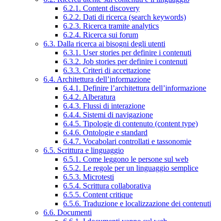
6.2.1. Content discovery
6.2.2. Dati di ricerca (search keywords)
6.2.3. Ricerca tramite analytics
6.2.4. Ricerca sui forum
6.3. Dalla ricerca ai bisogni degli utenti
6.3.1. User stories per definire i contenuti
6.3.2. Job stories per definire i contenuti
6.3.3. Criteri di accettazione
6.4. Architettura dell’informazione
6.4.1. Definire l’architettura dell’informazione
6.4.2. Alberatura
6.4.3. Flussi di interazione
6.4.4. Sistemi di navigazione
6.4.5. Tipologie di contenuto (content type)
6.4.6. Ontologie e standard
6.4.7. Vocabolari controllati e tassonomie
6.5. Scrittura e linguaggio
6.5.1. Come leggono le persone sul web
6.5.2. Le regole per un linguaggio semplice
6.5.3. Microtesti
6.5.4. Scrittura collaborativa
6.5.5. Content critique
6.5.6. Traduzione e localizzazione dei contenuti
6.6. Documenti