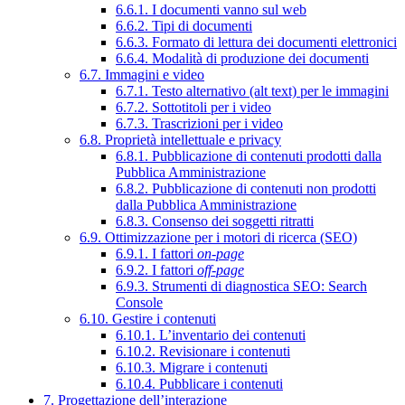
6.6.1. I documenti vanno sul web
6.6.2. Tipi di documenti
6.6.3. Formato di lettura dei documenti elettronici
6.6.4. Modalità di produzione dei documenti
6.7. Immagini e video
6.7.1. Testo alternativo (alt text) per le immagini
6.7.2. Sottotitoli per i video
6.7.3. Trascrizioni per i video
6.8. Proprietà intellettuale e privacy
6.8.1. Pubblicazione di contenuti prodotti dalla
Pubblica Amministrazione
6.8.2. Pubblicazione di contenuti non prodotti
dalla Pubblica Amministrazione
6.8.3. Consenso dei soggetti ritratti
6.9. Ottimizzazione per i motori di ricerca (SEO)
6.9.1. I fattori
on-page
6.9.2. I fattori
off-page
6.9.3. Strumenti di diagnostica SEO: Search
Console
6.10. Gestire i contenuti
6.10.1. L’inventario dei contenuti
6.10.2. Revisionare i contenuti
6.10.3. Migrare i contenuti
6.10.4. Pubblicare i contenuti
7. Progettazione dell’interazione