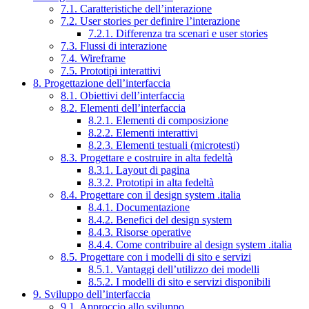
7.1. Caratteristiche dell’interazione
7.2. User stories per definire l’interazione
7.2.1. Differenza tra scenari e user stories
7.3. Flussi di interazione
7.4. Wireframe
7.5. Prototipi interattivi
8. Progettazione dell’interfaccia
8.1. Obiettivi dell’interfaccia
8.2. Elementi dell’interfaccia
8.2.1. Elementi di composizione
8.2.2. Elementi interattivi
8.2.3. Elementi testuali (microtesti)
8.3. Progettare e costruire in alta fedeltà
8.3.1. Layout di pagina
8.3.2. Prototipi in alta fedeltà
8.4. Progettare con il design system .italia
8.4.1. Documentazione
8.4.2. Benefici del design system
8.4.3. Risorse operative
8.4.4. Come contribuire al design system .italia
8.5. Progettare con i modelli di sito e servizi
8.5.1. Vantaggi dell’utilizzo dei modelli
8.5.2. I modelli di sito e servizi disponibili
9. Sviluppo dell’interfaccia
9.1. Approccio allo sviluppo