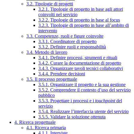
3.2. Tipologie di progetti
3.2.1. Tipologie di progetto in base agli attori
coinvolti nel servizio
3.2.2. Tipologie di progetto in base al focus
3.2.3. Tipologie di progetto in base all’ambito di
intervento
3.3. Competenze, ruoli e figure coinvolte
3.3.1. Coordinatore di progetto
3.3.2. Definire ruoli e responsabilità
3.4. Metodo di lavoro
3.4.1. Definire processi, strumenti e rituali
3.4.2. Curare la documentazione di progetto
3.4.3. Organizzare tavoli tecnici collaborativi
3.4.4. Prendere decisioni
3.5. Il processo progettuale
3.5.1. Organizzare il progetto e la sua gestione
3.5.2. Comprendere il contesto d’uso del servizio
pubblico
3.5.3. Progettare i processi e i
touchpoint
del
servizio
3.5.4. Realizzare l’interfaccia utente del servizio
3.5.5. Validare la soluzione ottenuta
4. Ricerca progettuale
4.1. Ricerca primaria
4.1.1. Interviste