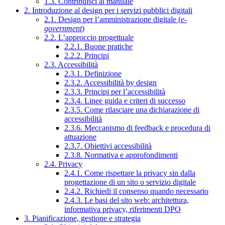
1.3. Contribuisci al manuale
2. Introduzione al design per i servizi pubblici digitali
2.1. Design per l’amministrazione digitale (
e-
government
)
2.2. L’approccio progettuale
2.2.1. Buone pratiche
2.2.2. Principi
2.3. Accessibilità
2.3.1. Definizione
2.3.2. Accessibilità by design
2.3.3. Principi per l’accessibilità
2.3.4. Linee guida e criteri di successo
2.3.5. Come rilasciare una dichiarazione di
accessibilità
2.3.6. Meccanismo di feedback e procedura di
attuazione
2.3.7. Obiettivi accessibilità
2.3.8. Normativa e approfondimenti
2.4. Privacy
2.4.1. Come rispettare la privacy sin dalla
progettazione di un sito o servizio digitale
2.4.2. Richiedi il consenso quando necessario
2.4.3. Le basi del sito web: architettura,
informativa privacy, riferimenti DPO
3. Pianificazione, gestione e strategia