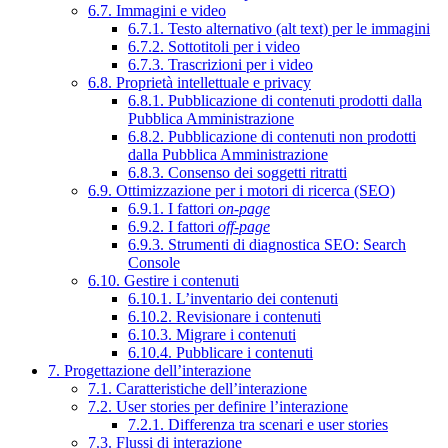
6.7. Immagini e video
6.7.1. Testo alternativo (alt text) per le immagini
6.7.2. Sottotitoli per i video
6.7.3. Trascrizioni per i video
6.8. Proprietà intellettuale e privacy
6.8.1. Pubblicazione di contenuti prodotti dalla
Pubblica Amministrazione
6.8.2. Pubblicazione di contenuti non prodotti
dalla Pubblica Amministrazione
6.8.3. Consenso dei soggetti ritratti
6.9. Ottimizzazione per i motori di ricerca (SEO)
6.9.1. I fattori
on-page
6.9.2. I fattori
off-page
6.9.3. Strumenti di diagnostica SEO: Search
Console
6.10. Gestire i contenuti
6.10.1. L’inventario dei contenuti
6.10.2. Revisionare i contenuti
6.10.3. Migrare i contenuti
6.10.4. Pubblicare i contenuti
7. Progettazione dell’interazione
7.1. Caratteristiche dell’interazione
7.2. User stories per definire l’interazione
7.2.1. Differenza tra scenari e user stories
7.3. Flussi di interazione