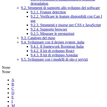
degradation
9.2. Strumenti di supporto allo sviluppo del software
9.2.1. Feature detection
9.2.2. Verificare le feature disponibili con Can I
use
9.2.3. Strumenti e risorse per CSS e JavaScript
9.2.4. Supporto browser
9.2.5. Misurare le prestazioni
9.3. Catalogo del riuso
9.4. Sviluppare con il design system .italia
9.4.1. Il framework Bootstrap Italia
9.4.2. Il kit di sviluppo React
9.4.3. Il kit di sviluppo Angular
9.5. Sviluppare con i modelli di sito e servizi
None
None
A
B
C
D
E
I
M