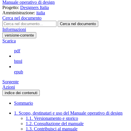
Manuale operativo di design
Progetto:
Designers Italia
Amministrazione:
italia
Cerca nel documento
Cerca nel documento
Informazioni
versione-corrente
Scarica
pdf
html
epub
Sorgente
Azioni
indice dei contenuti
Sommario
1. Scopo, destinatari e uso del Manuale operativo di design
1.1. Versionamento e storico
1.2. Consultazione del manuale
1.3. Contribuisci al manuale