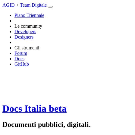
AGID
+
Team Digitale
Piano Triennale
Le community
Developers
Designers
Gli strumenti
Forum
Docs
GitHub
Docs Italia
beta
Documenti pubblici, digitali.