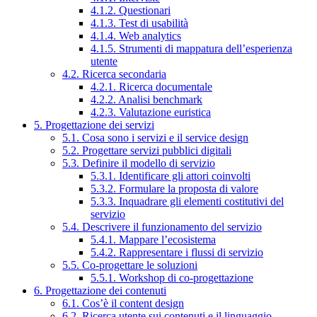
4.1.2. Questionari
4.1.3. Test di usabilità
4.1.4. Web analytics
4.1.5. Strumenti di mappatura dell’esperienza
utente
4.2. Ricerca secondaria
4.2.1. Ricerca documentale
4.2.2. Analisi benchmark
4.2.3. Valutazione euristica
5. Progettazione dei servizi
5.1. Cosa sono i servizi e il service design
5.2. Progettare servizi pubblici digitali
5.3. Definire il modello di servizio
5.3.1. Identificare gli attori coinvolti
5.3.2. Formulare la proposta di valore
5.3.3. Inquadrare gli elementi costitutivi del
servizio
5.4. Descrivere il funzionamento del servizio
5.4.1. Mappare l’ecosistema
5.4.2. Rappresentare i flussi di servizio
5.5. Co-progettare le soluzioni
5.5.1. Workshop di co-progettazione
6. Progettazione dei contenuti
6.1. Cos’è il content design
6.2. Ricerca utente sui contenuti e il linguaggio