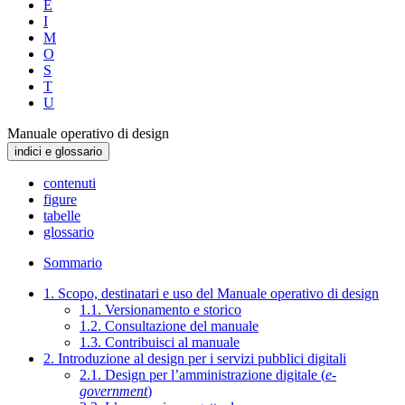
E
I
M
O
S
T
U
Manuale operativo di design
indici e glossario
contenuti
figure
tabelle
glossario
Sommario
1. Scopo, destinatari e uso del Manuale operativo di design
1.1. Versionamento e storico
1.2. Consultazione del manuale
1.3. Contribuisci al manuale
2. Introduzione al design per i servizi pubblici digitali
2.1. Design per l’amministrazione digitale (
e-
government
)