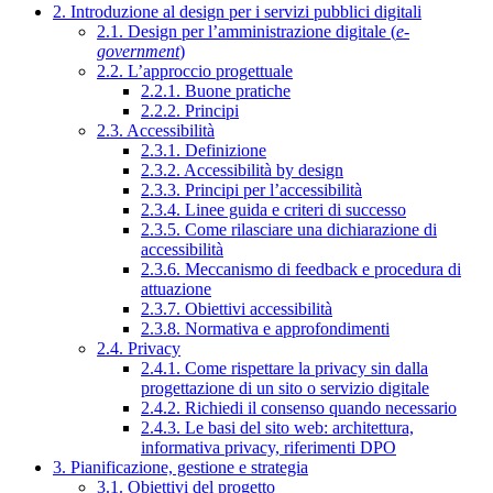
2. Introduzione al design per i servizi pubblici digitali
2.1. Design per l’amministrazione digitale (
e-
government
)
2.2. L’approccio progettuale
2.2.1. Buone pratiche
2.2.2. Principi
2.3. Accessibilità
2.3.1. Definizione
2.3.2. Accessibilità by design
2.3.3. Principi per l’accessibilità
2.3.4. Linee guida e criteri di successo
2.3.5. Come rilasciare una dichiarazione di
accessibilità
2.3.6. Meccanismo di feedback e procedura di
attuazione
2.3.7. Obiettivi accessibilità
2.3.8. Normativa e approfondimenti
2.4. Privacy
2.4.1. Come rispettare la privacy sin dalla
progettazione di un sito o servizio digitale
2.4.2. Richiedi il consenso quando necessario
2.4.3. Le basi del sito web: architettura,
informativa privacy, riferimenti DPO
3. Pianificazione, gestione e strategia
3.1. Obiettivi del progetto