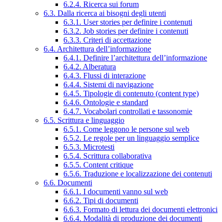
6.2.4. Ricerca sui forum
6.3. Dalla ricerca ai bisogni degli utenti
6.3.1. User stories per definire i contenuti
6.3.2. Job stories per definire i contenuti
6.3.3. Criteri di accettazione
6.4. Architettura dell’informazione
6.4.1. Definire l’architettura dell’informazione
6.4.2. Alberatura
6.4.3. Flussi di interazione
6.4.4. Sistemi di navigazione
6.4.5. Tipologie di contenuto (content type)
6.4.6. Ontologie e standard
6.4.7. Vocabolari controllati e tassonomie
6.5. Scrittura e linguaggio
6.5.1. Come leggono le persone sul web
6.5.2. Le regole per un linguaggio semplice
6.5.3. Microtesti
6.5.4. Scrittura collaborativa
6.5.5. Content critique
6.5.6. Traduzione e localizzazione dei contenuti
6.6. Documenti
6.6.1. I documenti vanno sul web
6.6.2. Tipi di documenti
6.6.3. Formato di lettura dei documenti elettronici
6.6.4. Modalità di produzione dei documenti