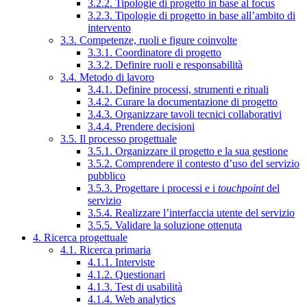
3.2.2. Tipologie di progetto in base al focus
3.2.3. Tipologie di progetto in base all’ambito di
intervento
3.3. Competenze, ruoli e figure coinvolte
3.3.1. Coordinatore di progetto
3.3.2. Definire ruoli e responsabilità
3.4. Metodo di lavoro
3.4.1. Definire processi, strumenti e rituali
3.4.2. Curare la documentazione di progetto
3.4.3. Organizzare tavoli tecnici collaborativi
3.4.4. Prendere decisioni
3.5. Il processo progettuale
3.5.1. Organizzare il progetto e la sua gestione
3.5.2. Comprendere il contesto d’uso del servizio
pubblico
3.5.3. Progettare i processi e i
touchpoint
del
servizio
3.5.4. Realizzare l’interfaccia utente del servizio
3.5.5. Validare la soluzione ottenuta
4. Ricerca progettuale
4.1. Ricerca primaria
4.1.1. Interviste
4.1.2. Questionari
4.1.3. Test di usabilità
4.1.4. Web analytics