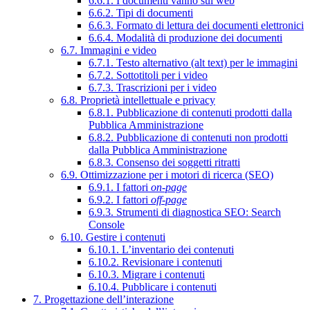
6.6.1. I documenti vanno sul web
6.6.2. Tipi di documenti
6.6.3. Formato di lettura dei documenti elettronici
6.6.4. Modalità di produzione dei documenti
6.7. Immagini e video
6.7.1. Testo alternativo (alt text) per le immagini
6.7.2. Sottotitoli per i video
6.7.3. Trascrizioni per i video
6.8. Proprietà intellettuale e privacy
6.8.1. Pubblicazione di contenuti prodotti dalla
Pubblica Amministrazione
6.8.2. Pubblicazione di contenuti non prodotti
dalla Pubblica Amministrazione
6.8.3. Consenso dei soggetti ritratti
6.9. Ottimizzazione per i motori di ricerca (SEO)
6.9.1. I fattori
on-page
6.9.2. I fattori
off-page
6.9.3. Strumenti di diagnostica SEO: Search
Console
6.10. Gestire i contenuti
6.10.1. L’inventario dei contenuti
6.10.2. Revisionare i contenuti
6.10.3. Migrare i contenuti
6.10.4. Pubblicare i contenuti
7. Progettazione dell’interazione