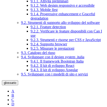
9.1.1. Attività preliminari
9.1.2. Web design responsivo e accessibile
9.1.3. Mobile first
9.1.4. Progressive enhancement e Graceful
degradation
9.2. Strumenti di supporto allo sviluppo del software
9.2.1. Feature detection
9.2.2. Verificare le feature disponibili con Can I
use
9.2.3. Strumenti e risorse per CSS e JavaScript
9.2.4. Supporto browser
9.2.5. Misurare le prestazioni
9.3. Catalogo del riuso
9.4. Sviluppare con il design system .italia
9.4.1. Il framework Bootstrap Italia
9.4.2. Il kit di sviluppo React
9.4.3. Il kit di sviluppo Angular
9.5. Sviluppare con i modelli di sito e servizi
glossario
A
B
C
D