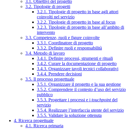
3.1. Obiettivi del progetto
3.2. Tipologie di progetti
3.2.1. Tipologie di progetto in base agli attori
coinvolti nel servizio
3.2.2. Tipologie di progetto in base al focus
3.2.3. Tipologie di progetto in base all’ambito di
intervento
3.3. Competenze, ruoli e figure coinvolte
3.3.1. Coordinatore di progetto
3.3.2. Definire ruoli e responsabilità
3.4. Metodo di lavoro
3.4.1. Definire processi, strumenti e rituali
3.4.2. Curare la documentazione di progetto
3.4.3. Organizzare tavoli tecnici collaborativi
3.4.4. Prendere decisioni
3.5. Il processo progettuale
3.5.1. Organizzare il progetto e la sua gestione
3.5.2. Comprendere il contesto d’uso del servizio
pubblico
3.5.3. Progettare i processi e i
touchpoint
del
servizio
3.5.4. Realizzare l’interfaccia utente del servizio
3.5.5. Validare la soluzione ottenuta
4. Ricerca progettuale
4.1. Ricerca primaria