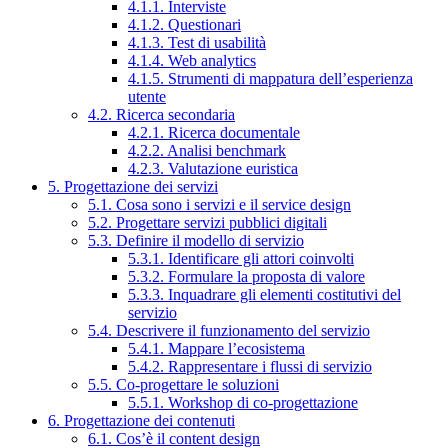
4.1.1. Interviste
4.1.2. Questionari
4.1.3. Test di usabilità
4.1.4. Web analytics
4.1.5. Strumenti di mappatura dell’esperienza
utente
4.2. Ricerca secondaria
4.2.1. Ricerca documentale
4.2.2. Analisi benchmark
4.2.3. Valutazione euristica
5. Progettazione dei servizi
5.1. Cosa sono i servizi e il service design
5.2. Progettare servizi pubblici digitali
5.3. Definire il modello di servizio
5.3.1. Identificare gli attori coinvolti
5.3.2. Formulare la proposta di valore
5.3.3. Inquadrare gli elementi costitutivi del
servizio
5.4. Descrivere il funzionamento del servizio
5.4.1. Mappare l’ecosistema
5.4.2. Rappresentare i flussi di servizio
5.5. Co-progettare le soluzioni
5.5.1. Workshop di co-progettazione
6. Progettazione dei contenuti
6.1. Cos’è il content design