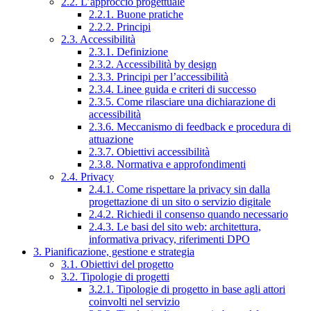
2.2. L’approccio progettuale
2.2.1. Buone pratiche
2.2.2. Principi
2.3. Accessibilità
2.3.1. Definizione
2.3.2. Accessibilità by design
2.3.3. Principi per l’accessibilità
2.3.4. Linee guida e criteri di successo
2.3.5. Come rilasciare una dichiarazione di
accessibilità
2.3.6. Meccanismo di feedback e procedura di
attuazione
2.3.7. Obiettivi accessibilità
2.3.8. Normativa e approfondimenti
2.4. Privacy
2.4.1. Come rispettare la privacy sin dalla
progettazione di un sito o servizio digitale
2.4.2. Richiedi il consenso quando necessario
2.4.3. Le basi del sito web: architettura,
informativa privacy, riferimenti DPO
3. Pianificazione, gestione e strategia
3.1. Obiettivi del progetto
3.2. Tipologie di progetti
3.2.1. Tipologie di progetto in base agli attori
coinvolti nel servizio