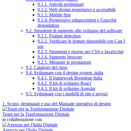
9.1.1. Attività preliminari
9.1.2. Web design responsivo e accessibile
9.1.3. Mobile first
9.1.4. Progressive enhancement e Graceful
degradation
9.2. Strumenti di supporto allo sviluppo del software
9.2.1. Feature detection
9.2.2. Verificare le feature disponibili con Can I
use
9.2.3. Strumenti e risorse per CSS e JavaScript
9.2.4. Supporto browser
9.2.5. Misurare le prestazioni
9.3. Catalogo del riuso
9.4. Sviluppare con il design system .italia
9.4.1. Il framework Bootstrap Italia
9.4.2. Il kit di sviluppo React
9.4.3. Il kit di sviluppo Angular
9.5. Sviluppare con i modelli di sito e servizi
1. Scopo, destinatari e uso del Manuale operativo di design
Team per la Trasformazione Digitale
in collaborazione con
Agenzia per l'Italia Digitale