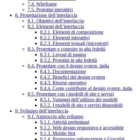
7.4. Wireframe
7.5. Prototipi interattivi
8. Progettazione dell’interfaccia
8.1. Obiettivi dell’interfaccia
8.2. Elementi dell’interfaccia
8.2.1. Elementi di composizione
8.2.2. Elementi interattivi
8.2.3. Elementi testuali (microtesti)
8.3. Progettare e costruire in alta fedeltà
8.3.1. Layout di pagina
8.3.2. Prototipi in alta fedeltà
8.4. Progettare con il design system .italia
8.4.1. Documentazione
8.4.2. Benefici del design system
8.4.3. Risorse operative
8.4.4. Come contribuire al design system .italia
8.5. Progettare con i modelli di sito e servizi
8.5.1. Vantaggi dell’utilizzo dei modelli
8.5.2. I modelli di sito e servizi disponibili
9. Sviluppo dell’interfaccia
9.1. Approccio allo sviluppo
9.1.1. Attività preliminari
9.1.2. Web design responsivo e accessibile
9.1.3. Mobile first
9.1.4. Progressive enhancement e Graceful