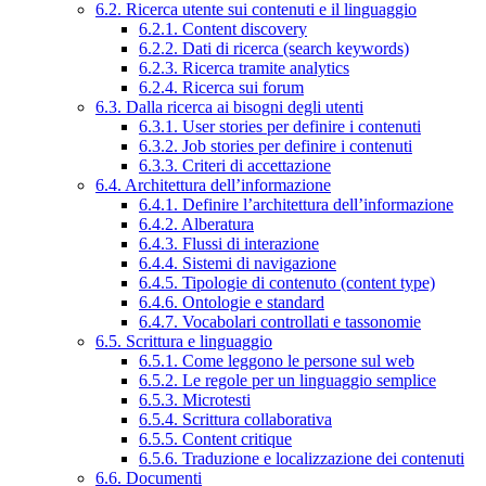
6.2. Ricerca utente sui contenuti e il linguaggio
6.2.1. Content discovery
6.2.2. Dati di ricerca (search keywords)
6.2.3. Ricerca tramite analytics
6.2.4. Ricerca sui forum
6.3. Dalla ricerca ai bisogni degli utenti
6.3.1. User stories per definire i contenuti
6.3.2. Job stories per definire i contenuti
6.3.3. Criteri di accettazione
6.4. Architettura dell’informazione
6.4.1. Definire l’architettura dell’informazione
6.4.2. Alberatura
6.4.3. Flussi di interazione
6.4.4. Sistemi di navigazione
6.4.5. Tipologie di contenuto (content type)
6.4.6. Ontologie e standard
6.4.7. Vocabolari controllati e tassonomie
6.5. Scrittura e linguaggio
6.5.1. Come leggono le persone sul web
6.5.2. Le regole per un linguaggio semplice
6.5.3. Microtesti
6.5.4. Scrittura collaborativa
6.5.5. Content critique
6.5.6. Traduzione e localizzazione dei contenuti
6.6. Documenti