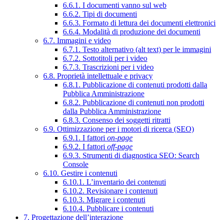
6.6.1. I documenti vanno sul web
6.6.2. Tipi di documenti
6.6.3. Formato di lettura dei documenti elettronici
6.6.4. Modalità di produzione dei documenti
6.7. Immagini e video
6.7.1. Testo alternativo (alt text) per le immagini
6.7.2. Sottotitoli per i video
6.7.3. Trascrizioni per i video
6.8. Proprietà intellettuale e privacy
6.8.1. Pubblicazione di contenuti prodotti dalla
Pubblica Amministrazione
6.8.2. Pubblicazione di contenuti non prodotti
dalla Pubblica Amministrazione
6.8.3. Consenso dei soggetti ritratti
6.9. Ottimizzazione per i motori di ricerca (SEO)
6.9.1. I fattori
on-page
6.9.2. I fattori
off-page
6.9.3. Strumenti di diagnostica SEO: Search
Console
6.10. Gestire i contenuti
6.10.1. L’inventario dei contenuti
6.10.2. Revisionare i contenuti
6.10.3. Migrare i contenuti
6.10.4. Pubblicare i contenuti
7. Progettazione dell’interazione