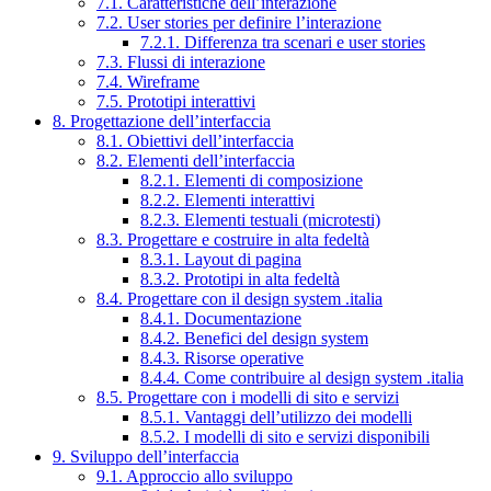
7.1. Caratteristiche dell’interazione
7.2. User stories per definire l’interazione
7.2.1. Differenza tra scenari e user stories
7.3. Flussi di interazione
7.4. Wireframe
7.5. Prototipi interattivi
8. Progettazione dell’interfaccia
8.1. Obiettivi dell’interfaccia
8.2. Elementi dell’interfaccia
8.2.1. Elementi di composizione
8.2.2. Elementi interattivi
8.2.3. Elementi testuali (microtesti)
8.3. Progettare e costruire in alta fedeltà
8.3.1. Layout di pagina
8.3.2. Prototipi in alta fedeltà
8.4. Progettare con il design system .italia
8.4.1. Documentazione
8.4.2. Benefici del design system
8.4.3. Risorse operative
8.4.4. Come contribuire al design system .italia
8.5. Progettare con i modelli di sito e servizi
8.5.1. Vantaggi dell’utilizzo dei modelli
8.5.2. I modelli di sito e servizi disponibili
9. Sviluppo dell’interfaccia
9.1. Approccio allo sviluppo