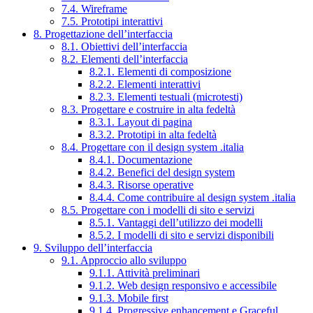
7.4. Wireframe
7.5. Prototipi interattivi
8. Progettazione dell’interfaccia
8.1. Obiettivi dell’interfaccia
8.2. Elementi dell’interfaccia
8.2.1. Elementi di composizione
8.2.2. Elementi interattivi
8.2.3. Elementi testuali (microtesti)
8.3. Progettare e costruire in alta fedeltà
8.3.1. Layout di pagina
8.3.2. Prototipi in alta fedeltà
8.4. Progettare con il design system .italia
8.4.1. Documentazione
8.4.2. Benefici del design system
8.4.3. Risorse operative
8.4.4. Come contribuire al design system .italia
8.5. Progettare con i modelli di sito e servizi
8.5.1. Vantaggi dell’utilizzo dei modelli
8.5.2. I modelli di sito e servizi disponibili
9. Sviluppo dell’interfaccia
9.1. Approccio allo sviluppo
9.1.1. Attività preliminari
9.1.2. Web design responsivo e accessibile
9.1.3. Mobile first
9.1.4. Progressive enhancement e Graceful