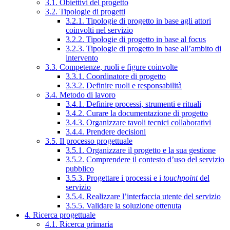
3.1. Obiettivi del progetto
3.2. Tipologie di progetti
3.2.1. Tipologie di progetto in base agli attori
coinvolti nel servizio
3.2.2. Tipologie di progetto in base al focus
3.2.3. Tipologie di progetto in base all’ambito di
intervento
3.3. Competenze, ruoli e figure coinvolte
3.3.1. Coordinatore di progetto
3.3.2. Definire ruoli e responsabilità
3.4. Metodo di lavoro
3.4.1. Definire processi, strumenti e rituali
3.4.2. Curare la documentazione di progetto
3.4.3. Organizzare tavoli tecnici collaborativi
3.4.4. Prendere decisioni
3.5. Il processo progettuale
3.5.1. Organizzare il progetto e la sua gestione
3.5.2. Comprendere il contesto d’uso del servizio
pubblico
3.5.3. Progettare i processi e i
touchpoint
del
servizio
3.5.4. Realizzare l’interfaccia utente del servizio
3.5.5. Validare la soluzione ottenuta
4. Ricerca progettuale
4.1. Ricerca primaria