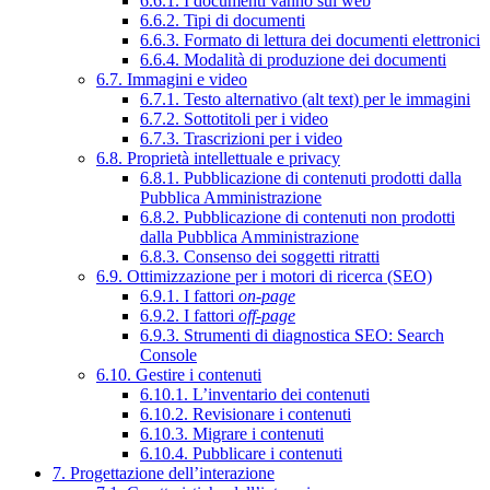
6.6.1. I documenti vanno sul web
6.6.2. Tipi di documenti
6.6.3. Formato di lettura dei documenti elettronici
6.6.4. Modalità di produzione dei documenti
6.7. Immagini e video
6.7.1. Testo alternativo (alt text) per le immagini
6.7.2. Sottotitoli per i video
6.7.3. Trascrizioni per i video
6.8. Proprietà intellettuale e privacy
6.8.1. Pubblicazione di contenuti prodotti dalla
Pubblica Amministrazione
6.8.2. Pubblicazione di contenuti non prodotti
dalla Pubblica Amministrazione
6.8.3. Consenso dei soggetti ritratti
6.9. Ottimizzazione per i motori di ricerca (SEO)
6.9.1. I fattori
on-page
6.9.2. I fattori
off-page
6.9.3. Strumenti di diagnostica SEO: Search
Console
6.10. Gestire i contenuti
6.10.1. L’inventario dei contenuti
6.10.2. Revisionare i contenuti
6.10.3. Migrare i contenuti
6.10.4. Pubblicare i contenuti
7. Progettazione dell’interazione