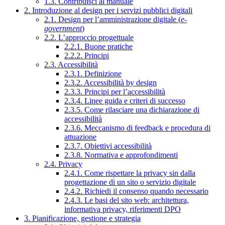
1.3. Contribuisci al manuale
2. Introduzione al design per i servizi pubblici digitali
2.1. Design per l’amministrazione digitale (
e-
government
)
2.2. L’approccio progettuale
2.2.1. Buone pratiche
2.2.2. Principi
2.3. Accessibilità
2.3.1. Definizione
2.3.2. Accessibilità by design
2.3.3. Principi per l’accessibilità
2.3.4. Linee guida e criteri di successo
2.3.5. Come rilasciare una dichiarazione di
accessibilità
2.3.6. Meccanismo di feedback e procedura di
attuazione
2.3.7. Obiettivi accessibilità
2.3.8. Normativa e approfondimenti
2.4. Privacy
2.4.1. Come rispettare la privacy sin dalla
progettazione di un sito o servizio digitale
2.4.2. Richiedi il consenso quando necessario
2.4.3. Le basi del sito web: architettura,
informativa privacy, riferimenti DPO
3. Pianificazione, gestione e strategia