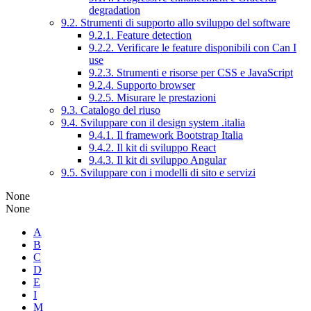
degradation
9.2. Strumenti di supporto allo sviluppo del software
9.2.1. Feature detection
9.2.2. Verificare le feature disponibili con Can I
use
9.2.3. Strumenti e risorse per CSS e JavaScript
9.2.4. Supporto browser
9.2.5. Misurare le prestazioni
9.3. Catalogo del riuso
9.4. Sviluppare con il design system .italia
9.4.1. Il framework Bootstrap Italia
9.4.2. Il kit di sviluppo React
9.4.3. Il kit di sviluppo Angular
9.5. Sviluppare con i modelli di sito e servizi
None
None
A
B
C
D
E
I
M