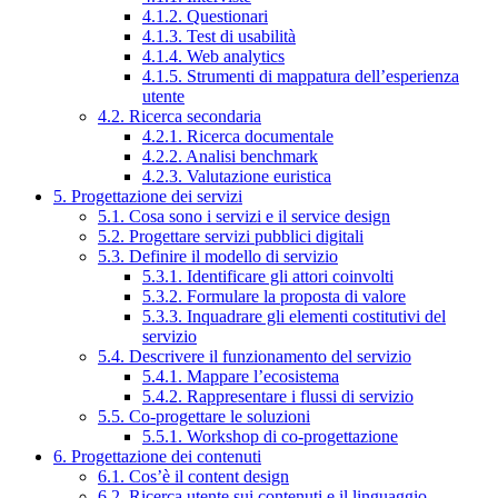
4.1.2. Questionari
4.1.3. Test di usabilità
4.1.4. Web analytics
4.1.5. Strumenti di mappatura dell’esperienza
utente
4.2. Ricerca secondaria
4.2.1. Ricerca documentale
4.2.2. Analisi benchmark
4.2.3. Valutazione euristica
5. Progettazione dei servizi
5.1. Cosa sono i servizi e il service design
5.2. Progettare servizi pubblici digitali
5.3. Definire il modello di servizio
5.3.1. Identificare gli attori coinvolti
5.3.2. Formulare la proposta di valore
5.3.3. Inquadrare gli elementi costitutivi del
servizio
5.4. Descrivere il funzionamento del servizio
5.4.1. Mappare l’ecosistema
5.4.2. Rappresentare i flussi di servizio
5.5. Co-progettare le soluzioni
5.5.1. Workshop di co-progettazione
6. Progettazione dei contenuti
6.1. Cos’è il content design
6.2. Ricerca utente sui contenuti e il linguaggio