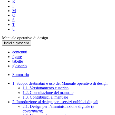
E
I
M
O
S
T
U
Manuale operativo di design
indici e glossario
contenuti
figure
tabelle
glossario
Sommario
1. Scopo, destinatari e uso del Manuale operativo di design
1.1. Versionamento e storico
1.2. Consultazione del manuale
1.3. Contribuisci al manuale
2. Introduzione al design per i servizi pubblici digitali
2.1. Design per l’amministrazione digitale (
e-
government
)