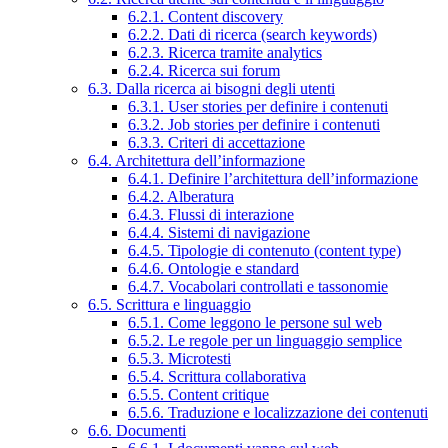
6.2.1. Content discovery
6.2.2. Dati di ricerca (search keywords)
6.2.3. Ricerca tramite analytics
6.2.4. Ricerca sui forum
6.3. Dalla ricerca ai bisogni degli utenti
6.3.1. User stories per definire i contenuti
6.3.2. Job stories per definire i contenuti
6.3.3. Criteri di accettazione
6.4. Architettura dell’informazione
6.4.1. Definire l’architettura dell’informazione
6.4.2. Alberatura
6.4.3. Flussi di interazione
6.4.4. Sistemi di navigazione
6.4.5. Tipologie di contenuto (content type)
6.4.6. Ontologie e standard
6.4.7. Vocabolari controllati e tassonomie
6.5. Scrittura e linguaggio
6.5.1. Come leggono le persone sul web
6.5.2. Le regole per un linguaggio semplice
6.5.3. Microtesti
6.5.4. Scrittura collaborativa
6.5.5. Content critique
6.5.6. Traduzione e localizzazione dei contenuti
6.6. Documenti