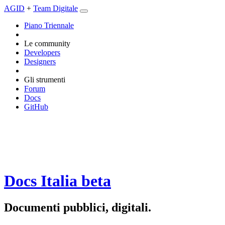
AGID
+
Team Digitale
Piano Triennale
Le community
Developers
Designers
Gli strumenti
Forum
Docs
GitHub
Docs Italia
beta
Documenti pubblici, digitali.