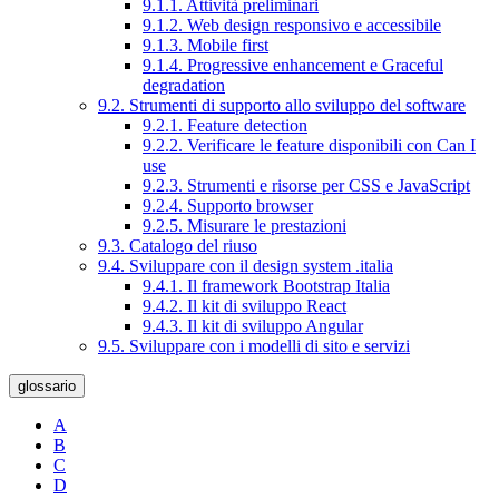
9.1.1. Attività preliminari
9.1.2. Web design responsivo e accessibile
9.1.3. Mobile first
9.1.4. Progressive enhancement e Graceful
degradation
9.2. Strumenti di supporto allo sviluppo del software
9.2.1. Feature detection
9.2.2. Verificare le feature disponibili con Can I
use
9.2.3. Strumenti e risorse per CSS e JavaScript
9.2.4. Supporto browser
9.2.5. Misurare le prestazioni
9.3. Catalogo del riuso
9.4. Sviluppare con il design system .italia
9.4.1. Il framework Bootstrap Italia
9.4.2. Il kit di sviluppo React
9.4.3. Il kit di sviluppo Angular
9.5. Sviluppare con i modelli di sito e servizi
glossario
A
B
C
D