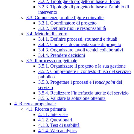
3.2.2. Tipologie di progetto in base al focus
3.2.3. Tipologie di progetto in base all’ambito di
intervento
3.3. Competenze, ruoli e figure coinvolte
3.3.1. Coordinatore di progetto
3.3.2. Definire ruoli e responsabilità
3.4. Metodo di lavoro
3.4.1. Definire processi, strumenti e rituali
3.4.2. Curare la documentazione di progetto
3.4.3. Organizzare tavoli tecnici collaborativi
3.4.4. Prendere decisioni
3.5. Il processo progettuale
3.5.1. Organizzare il progetto e la sua gestione
3.5.2. Comprendere il contesto d’uso del servizio
pubblico
3.5.3. Progettare i processi e i
touchpoint
del
servizio
3.5.4. Realizzare l’interfaccia utente del servizio
3.5.5. Validare la soluzione ottenuta
4. Ricerca progettuale
4.1. Ricerca primaria
4.1.1. Interviste
4.1.2. Questionari
4.1.3. Test di usabilità
4.1.4. Web analytics