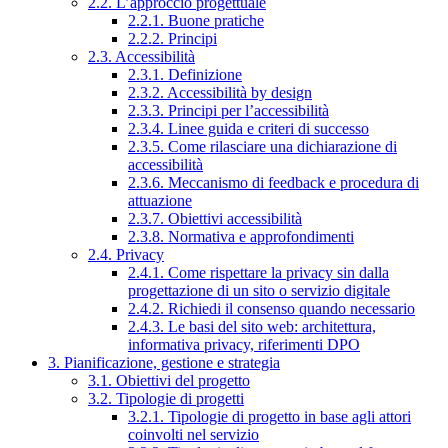
2.2. L’approccio progettuale
2.2.1. Buone pratiche
2.2.2. Principi
2.3. Accessibilità
2.3.1. Definizione
2.3.2. Accessibilità by design
2.3.3. Principi per l’accessibilità
2.3.4. Linee guida e criteri di successo
2.3.5. Come rilasciare una dichiarazione di
accessibilità
2.3.6. Meccanismo di feedback e procedura di
attuazione
2.3.7. Obiettivi accessibilità
2.3.8. Normativa e approfondimenti
2.4. Privacy
2.4.1. Come rispettare la privacy sin dalla
progettazione di un sito o servizio digitale
2.4.2. Richiedi il consenso quando necessario
2.4.3. Le basi del sito web: architettura,
informativa privacy, riferimenti DPO
3. Pianificazione, gestione e strategia
3.1. Obiettivi del progetto
3.2. Tipologie di progetti
3.2.1. Tipologie di progetto in base agli attori
coinvolti nel servizio