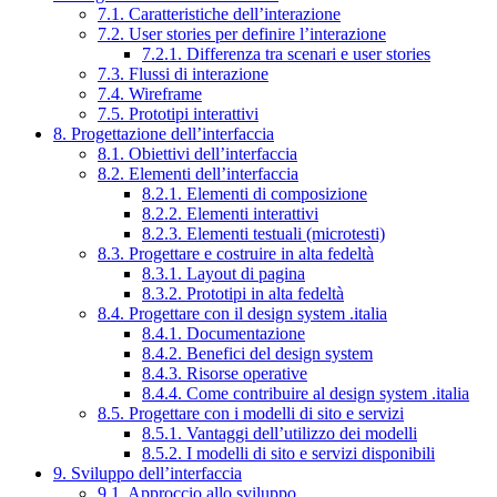
7.1. Caratteristiche dell’interazione
7.2. User stories per definire l’interazione
7.2.1. Differenza tra scenari e user stories
7.3. Flussi di interazione
7.4. Wireframe
7.5. Prototipi interattivi
8. Progettazione dell’interfaccia
8.1. Obiettivi dell’interfaccia
8.2. Elementi dell’interfaccia
8.2.1. Elementi di composizione
8.2.2. Elementi interattivi
8.2.3. Elementi testuali (microtesti)
8.3. Progettare e costruire in alta fedeltà
8.3.1. Layout di pagina
8.3.2. Prototipi in alta fedeltà
8.4. Progettare con il design system .italia
8.4.1. Documentazione
8.4.2. Benefici del design system
8.4.3. Risorse operative
8.4.4. Come contribuire al design system .italia
8.5. Progettare con i modelli di sito e servizi
8.5.1. Vantaggi dell’utilizzo dei modelli
8.5.2. I modelli di sito e servizi disponibili
9. Sviluppo dell’interfaccia
9.1. Approccio allo sviluppo