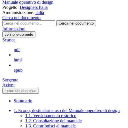
Manuale operativo di design
Progetto:
Designers Italia
Amministrazione:
italia
Cerca nel documento
Cerca nel documento
Informazioni
versione-corrente
Scarica
pdf
html
epub
Sorgente
Azioni
indice dei contenuti
Sommario
1. Scopo, destinatari e uso del Manuale operativo di design
1.1. Versionamento e storico
1.2. Consultazione del manuale
1.3. Contribuisci al manuale