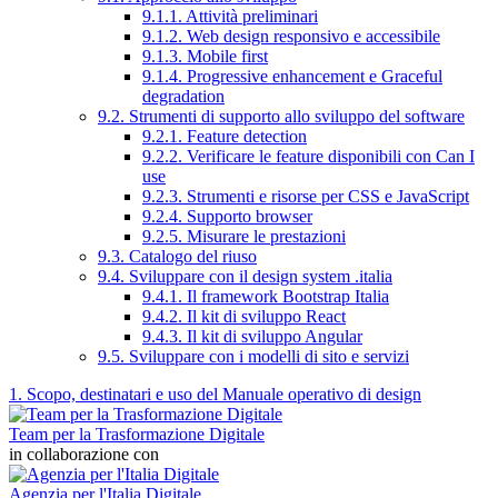
9.1.1. Attività preliminari
9.1.2. Web design responsivo e accessibile
9.1.3. Mobile first
9.1.4. Progressive enhancement e Graceful
degradation
9.2. Strumenti di supporto allo sviluppo del software
9.2.1. Feature detection
9.2.2. Verificare le feature disponibili con Can I
use
9.2.3. Strumenti e risorse per CSS e JavaScript
9.2.4. Supporto browser
9.2.5. Misurare le prestazioni
9.3. Catalogo del riuso
9.4. Sviluppare con il design system .italia
9.4.1. Il framework Bootstrap Italia
9.4.2. Il kit di sviluppo React
9.4.3. Il kit di sviluppo Angular
9.5. Sviluppare con i modelli di sito e servizi
1. Scopo, destinatari e uso del Manuale operativo di design
Team per la Trasformazione Digitale
in collaborazione con
Agenzia per l'Italia Digitale