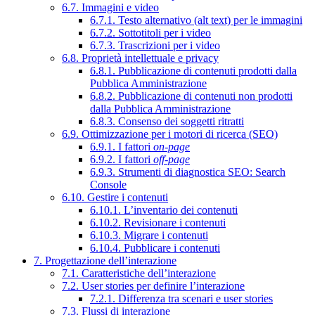
6.7. Immagini e video
6.7.1. Testo alternativo (alt text) per le immagini
6.7.2. Sottotitoli per i video
6.7.3. Trascrizioni per i video
6.8. Proprietà intellettuale e privacy
6.8.1. Pubblicazione di contenuti prodotti dalla
Pubblica Amministrazione
6.8.2. Pubblicazione di contenuti non prodotti
dalla Pubblica Amministrazione
6.8.3. Consenso dei soggetti ritratti
6.9. Ottimizzazione per i motori di ricerca (SEO)
6.9.1. I fattori
on-page
6.9.2. I fattori
off-page
6.9.3. Strumenti di diagnostica SEO: Search
Console
6.10. Gestire i contenuti
6.10.1. L’inventario dei contenuti
6.10.2. Revisionare i contenuti
6.10.3. Migrare i contenuti
6.10.4. Pubblicare i contenuti
7. Progettazione dell’interazione
7.1. Caratteristiche dell’interazione
7.2. User stories per definire l’interazione
7.2.1. Differenza tra scenari e user stories
7.3. Flussi di interazione