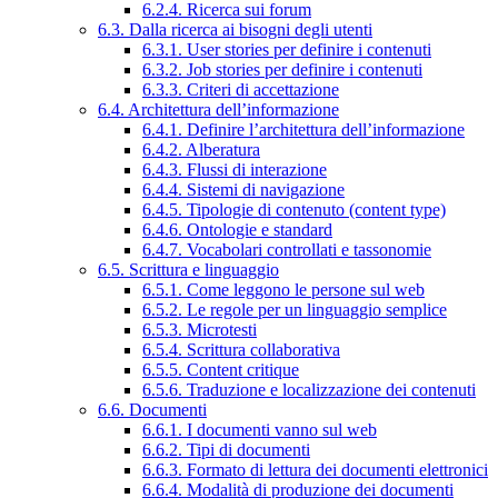
6.2.4. Ricerca sui forum
6.3. Dalla ricerca ai bisogni degli utenti
6.3.1. User stories per definire i contenuti
6.3.2. Job stories per definire i contenuti
6.3.3. Criteri di accettazione
6.4. Architettura dell’informazione
6.4.1. Definire l’architettura dell’informazione
6.4.2. Alberatura
6.4.3. Flussi di interazione
6.4.4. Sistemi di navigazione
6.4.5. Tipologie di contenuto (content type)
6.4.6. Ontologie e standard
6.4.7. Vocabolari controllati e tassonomie
6.5. Scrittura e linguaggio
6.5.1. Come leggono le persone sul web
6.5.2. Le regole per un linguaggio semplice
6.5.3. Microtesti
6.5.4. Scrittura collaborativa
6.5.5. Content critique
6.5.6. Traduzione e localizzazione dei contenuti
6.6. Documenti
6.6.1. I documenti vanno sul web
6.6.2. Tipi di documenti
6.6.3. Formato di lettura dei documenti elettronici
6.6.4. Modalità di produzione dei documenti