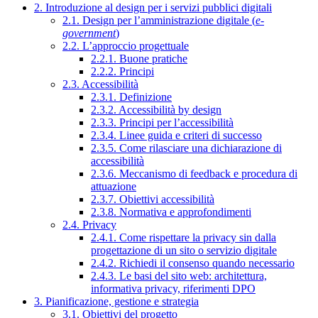
2. Introduzione al design per i servizi pubblici digitali
2.1. Design per l’amministrazione digitale (
e-
government
)
2.2. L’approccio progettuale
2.2.1. Buone pratiche
2.2.2. Principi
2.3. Accessibilità
2.3.1. Definizione
2.3.2. Accessibilità by design
2.3.3. Principi per l’accessibilità
2.3.4. Linee guida e criteri di successo
2.3.5. Come rilasciare una dichiarazione di
accessibilità
2.3.6. Meccanismo di feedback e procedura di
attuazione
2.3.7. Obiettivi accessibilità
2.3.8. Normativa e approfondimenti
2.4. Privacy
2.4.1. Come rispettare la privacy sin dalla
progettazione di un sito o servizio digitale
2.4.2. Richiedi il consenso quando necessario
2.4.3. Le basi del sito web: architettura,
informativa privacy, riferimenti DPO
3. Pianificazione, gestione e strategia
3.1. Obiettivi del progetto