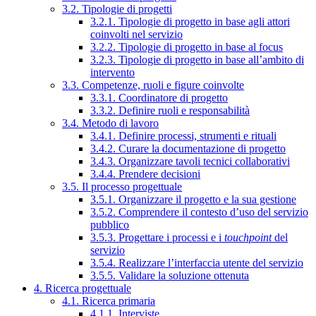
3.2. Tipologie di progetti
3.2.1. Tipologie di progetto in base agli attori
coinvolti nel servizio
3.2.2. Tipologie di progetto in base al focus
3.2.3. Tipologie di progetto in base all’ambito di
intervento
3.3. Competenze, ruoli e figure coinvolte
3.3.1. Coordinatore di progetto
3.3.2. Definire ruoli e responsabilità
3.4. Metodo di lavoro
3.4.1. Definire processi, strumenti e rituali
3.4.2. Curare la documentazione di progetto
3.4.3. Organizzare tavoli tecnici collaborativi
3.4.4. Prendere decisioni
3.5. Il processo progettuale
3.5.1. Organizzare il progetto e la sua gestione
3.5.2. Comprendere il contesto d’uso del servizio
pubblico
3.5.3. Progettare i processi e i
touchpoint
del
servizio
3.5.4. Realizzare l’interfaccia utente del servizio
3.5.5. Validare la soluzione ottenuta
4. Ricerca progettuale
4.1. Ricerca primaria
4.1.1. Interviste