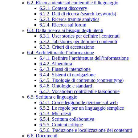
6.2. Ricerca utente sui contenuti e il linguaggio
6.2.1. Content discovery
6.2.2. Dati di ricerca (search keywords)
6.2.3. Ricerca tramite analytics
6.2.4. Ricerca sui forum
6.3. Dalla ricerca ai bisogni degli utenti
6.3.1. User stories per definire i contenuti
6.3.2. Job stories per definire i contenuti
6.3.3. Criteri di accettazione
6.4. Architettura dell’informazione
6.4.1. Definire l’architettura dell’informazione
6.4.2. Alberatura
6.4.3. Flussi di interazione
6.4.4. Sistemi di navigazione
6.4.5. Tipologie di contenuto (content type)
6.4.6. Ontologie e standard
6.4.7. Vocabolari controllati e tassonomie
6.5. Scrittura e linguaggio
6.5.1. Come leggono le persone sul web
6.5.2. Le regole per un linguaggio semplice
6.5.3. Microtesti
6.5.4. Scrittura collaborativa
6.5.5. Content critique
6.5.6. Traduzione e localizzazione dei contenuti
6.6. Documenti