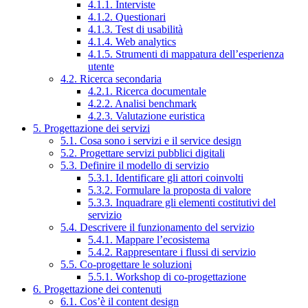
4.1.1. Interviste
4.1.2. Questionari
4.1.3. Test di usabilità
4.1.4. Web analytics
4.1.5. Strumenti di mappatura dell’esperienza
utente
4.2. Ricerca secondaria
4.2.1. Ricerca documentale
4.2.2. Analisi benchmark
4.2.3. Valutazione euristica
5. Progettazione dei servizi
5.1. Cosa sono i servizi e il service design
5.2. Progettare servizi pubblici digitali
5.3. Definire il modello di servizio
5.3.1. Identificare gli attori coinvolti
5.3.2. Formulare la proposta di valore
5.3.3. Inquadrare gli elementi costitutivi del
servizio
5.4. Descrivere il funzionamento del servizio
5.4.1. Mappare l’ecosistema
5.4.2. Rappresentare i flussi di servizio
5.5. Co-progettare le soluzioni
5.5.1. Workshop di co-progettazione
6. Progettazione dei contenuti
6.1. Cos’è il content design