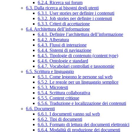
6.2.4. Ricerca sui forum
6.3. Dalla ricerca ai bisogni degli utenti
6.3.1. User stories per definire i contenuti
6.3.2. Job stories per definire i contenuti
6.3.3. Criteri di accettazione
6.4. Architettura dell’informazione
6.4.1. Definire l’architettura dell’informazione
6.4.2. Alberatura
6.4.3. Flussi di interazione
6.4.4. Sistemi di navigazione
6.4.5. Tipologie di contenuto (content type)
6.4.6. Ontologie e standard
6.4.7. Vocabolari controllati e tassonomie
6.5. Scrittura e linguaggio
6.5.1. Come leggono le persone sul web
6.5.2. Le regole per un linguaggio semplice
6.5.3. Microtesti
6.5.4. Scrittura collaborativa
6.5.5. Content critique
6.5.6. Traduzione e localizzazione dei contenuti
6.6. Documenti
6.6.1. I documenti vanno sul web
6.6.2. Tipi di documenti
6.6.3. Formato di lettura dei documenti elettronici
6.6.4. Modalità di produzione dei documenti