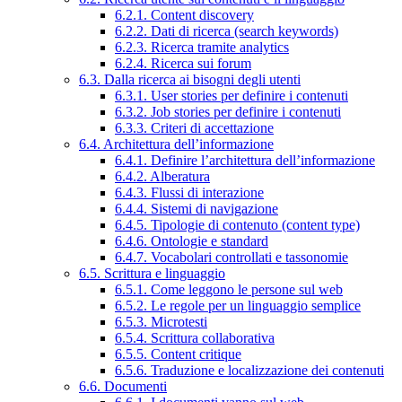
6.2.1. Content discovery
6.2.2. Dati di ricerca (search keywords)
6.2.3. Ricerca tramite analytics
6.2.4. Ricerca sui forum
6.3. Dalla ricerca ai bisogni degli utenti
6.3.1. User stories per definire i contenuti
6.3.2. Job stories per definire i contenuti
6.3.3. Criteri di accettazione
6.4. Architettura dell’informazione
6.4.1. Definire l’architettura dell’informazione
6.4.2. Alberatura
6.4.3. Flussi di interazione
6.4.4. Sistemi di navigazione
6.4.5. Tipologie di contenuto (content type)
6.4.6. Ontologie e standard
6.4.7. Vocabolari controllati e tassonomie
6.5. Scrittura e linguaggio
6.5.1. Come leggono le persone sul web
6.5.2. Le regole per un linguaggio semplice
6.5.3. Microtesti
6.5.4. Scrittura collaborativa
6.5.5. Content critique
6.5.6. Traduzione e localizzazione dei contenuti
6.6. Documenti