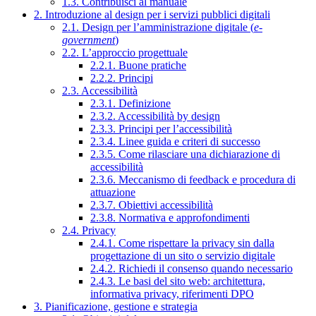
1.3. Contribuisci al manuale
2. Introduzione al design per i servizi pubblici digitali
2.1. Design per l’amministrazione digitale (
e-
government
)
2.2. L’approccio progettuale
2.2.1. Buone pratiche
2.2.2. Principi
2.3. Accessibilità
2.3.1. Definizione
2.3.2. Accessibilità by design
2.3.3. Principi per l’accessibilità
2.3.4. Linee guida e criteri di successo
2.3.5. Come rilasciare una dichiarazione di
accessibilità
2.3.6. Meccanismo di feedback e procedura di
attuazione
2.3.7. Obiettivi accessibilità
2.3.8. Normativa e approfondimenti
2.4. Privacy
2.4.1. Come rispettare la privacy sin dalla
progettazione di un sito o servizio digitale
2.4.2. Richiedi il consenso quando necessario
2.4.3. Le basi del sito web: architettura,
informativa privacy, riferimenti DPO
3. Pianificazione, gestione e strategia