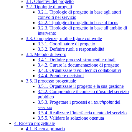
3.1. Obiettivi del progetto
3.2. Tipologie di progetti
3.2.1. Tipologie di progetto in base agli attori
coinvolti nel servizio
3.2.2. Tipologie di progetto in base al focus
3.2.3. Tipologie di progetto in base all’ambito di
intervento
3.3. Competenze, ruoli e figure coinvolte
3.3.1. Coordinatore di progetto
3.3.2. Definire ruoli e responsabilità
3.4. Metodo di lavoro
3.4.1. Definire processi, strumenti e rituali
3.4.2. Curare la documentazione di progetto
3.4.3. Organizzare tavoli tecnici collaborativi
3.4.4. Prendere decisioni
3.5. Il processo progettuale
3.5.1. Organizzare il progetto e la sua gestione
3.5.2. Comprendere il contesto d’uso del servizio
pubblico
3.5.3. Progettare i processi e i
touchpoint
del
servizio
3.5.4. Realizzare l’interfaccia utente del servizio
3.5.5. Validare la soluzione ottenuta
4. Ricerca progettuale
4.1. Ricerca primaria