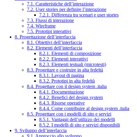
7.1. Caratteristiche dell’interazione
7.2. User stories per definire l’interazione
7.2.1. Differenza tra scenari e user stories
7.3. Flussi di interazione
7.4. Wireframe
7.5. Prototipi interattivi
8. Progettazione dell’interfaccia
8.1. Obiettivi dell’interfaccia
8.2. Elementi dell’interfaccia
8.2.1. Elementi di composizione
8.2.2. Elementi interattivi
8.2.3. Elementi testuali (microtesti)
8.3. Progettare e costruire in alta fedeltà
8.3.1. Layout di pagina
8.3.2. Prototipi in alta fedeltà
8.4. Progettare con il design system .italia
8.4.1. Documentazione
8.4.2. Benefici del design system
8.4.3. Risorse operative
8.4.4. Come contribuire al design system .italia
8.5. Progettare con i modelli di sito e servizi
8.5.1. Vantaggi dell’utilizzo dei modelli
8.5.2. I modelli di sito e servizi disponibili
9. Sviluppo dell’interfaccia
9.1. Approccio allo sviluppo