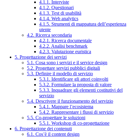
4.1.1. Interviste
4.1.2. Questionari
4.1.3. Test di usabilità
4.1.4. Web analytics
4.1.5. Strumenti di mappatura dell’esperienza
utente
4.2. Ricerca secondaria
4.2.1. Ricerca documentale
4.2.2. Analisi benchmark
4.2.3. Valutazione euristica
5. Progettazione dei servizi
5.1. Cosa sono i servizi e il service design
5.2. Progettare servizi pubblici digitali
5.3. Definire il modello di servizio
5.3.1. Identificare gli attori coinvolti
5.3.2. Formulare la proposta di valore
5.3.3. Inquadrare gli elementi costitutivi del
servizio
5.4. Descrivere il funzionamento del servizio
5.4.1. Mappare l’ecosistema
5.4.2. Rappresentare i flussi di servizio
5.5. Co-progettare le soluzioni
5.5.1. Workshop di co-progettazione
6. Progettazione dei contenuti
6.1. Cos’è il content design