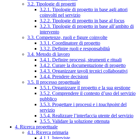
3.2. Tipologie di progetti
3.2.1. Tipologie di progetto in base agli attori
coinvolti nel servizio
3.2.2. Tipologie di progetto in base al focus
3.2.3. Tipologie di progetto in base all’ambito di
intervento
3.3. Competenze, ruoli e figure coinvolte
3.3.1. Coordinatore di progetto
3.3.2. Definire ruoli e responsabilità
3.4. Metodo di lavoro
3.4.1. Definire processi, strumenti e rituali
3.4.2. Curare la documentazione di progetto
3.4.3. Organizzare tavoli tecnici collaborativi
3.4.4. Prendere decisioni
3.5. Il processo progettuale
3.5.1. Organizzare il progetto e la sua gestione
3.5.2. Comprendere il contesto d’uso del servizio
pubblico
3.5.3. Progettare i processi e i
touchpoint
del
servizio
3.5.4. Realizzare l’interfaccia utente del servizio
3.5.5. Validare la soluzione ottenuta
4. Ricerca progettuale
4.1. Ricerca primaria
4.1.1. Interviste