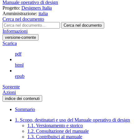
Manuale operativo di design
Progetto:
Designers Italia
Amministrazione:
italia
Cerca nel documento
Cerca nel documento
Informazioni
versione-corrente
Scarica
pdf
html
epub
Sorgente
Azioni
indice dei contenuti
Sommario
1. Scopo, destinatari e uso del Manuale operativo di design
1.1. Versionamento e storico
1.2. Consultazione del manuale
1.3. Contribuisci al manuale