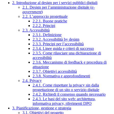
2. Introduzione al design per i servizi pubblici digitali
2.1. Design per l’amministrazione digitale (
e-
government
)
2.2. L’approccio progettuale
2.2.1. Buone pratiche
2.2.2. Principi
2.3. Accessibilità
2.3.1. Definizione
2.3.2. Accessibilità by design
2.3.3. Principi per l’accessibilità
2.3.4. Linee guida e criteri di successo
2.3.5. Come rilasciare una dichiarazione di
accessibilità
2.3.6. Meccanismo di feedback e procedura di
attuazione
2.3.7. Obiettivi accessibilità
2.3.8. Normativa e approfondimenti
2.4. Privacy
2.4.1. Come rispettare la privacy sin dalla
progettazione di un sito o servizio digitale
2.4.2. Richiedi il consenso quando necessario
2.4.3. Le basi del sito web: architettura,
informativa privacy, riferimenti DPO
3. Pianificazione, gestione e strategia
3.1. Obiettivi del progetto