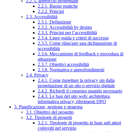
2.2. L’approccio progettuale
2.2.1. Buone pratiche
2.2.2. Principi
2.3. Accessibilità
2.3.1. Definizione
2.3.2. Accessibilità by design
2.3.3. Principi per l’accessibilità
2.3.4. Linee guida e criteri di successo
2.3.5. Come rilasciare una dichiarazione di
accessibilità
2.3.6. Meccanismo di feedback e procedura di
attuazione
2.3.7. Obiettivi accessibilità
2.3.8. Normativa e approfondimenti
2.4. Privacy
2.4.1. Come rispettare la privacy sin dalla
progettazione di un sito o servizio digitale
2.4.2. Richiedi il consenso quando necessario
2.4.3. Le basi del sito web: architettura,
informativa privacy, riferimenti DPO
3. Pianificazione, gestione e strategia
3.1. Obiettivi del progetto
3.2. Tipologie di progetti
3.2.1. Tipologie di progetto in base agli attori
coinvolti nel servizio