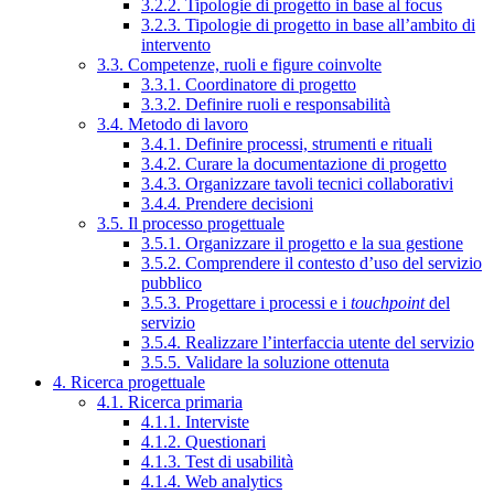
3.2.2. Tipologie di progetto in base al focus
3.2.3. Tipologie di progetto in base all’ambito di
intervento
3.3. Competenze, ruoli e figure coinvolte
3.3.1. Coordinatore di progetto
3.3.2. Definire ruoli e responsabilità
3.4. Metodo di lavoro
3.4.1. Definire processi, strumenti e rituali
3.4.2. Curare la documentazione di progetto
3.4.3. Organizzare tavoli tecnici collaborativi
3.4.4. Prendere decisioni
3.5. Il processo progettuale
3.5.1. Organizzare il progetto e la sua gestione
3.5.2. Comprendere il contesto d’uso del servizio
pubblico
3.5.3. Progettare i processi e i
touchpoint
del
servizio
3.5.4. Realizzare l’interfaccia utente del servizio
3.5.5. Validare la soluzione ottenuta
4. Ricerca progettuale
4.1. Ricerca primaria
4.1.1. Interviste
4.1.2. Questionari
4.1.3. Test di usabilità
4.1.4. Web analytics