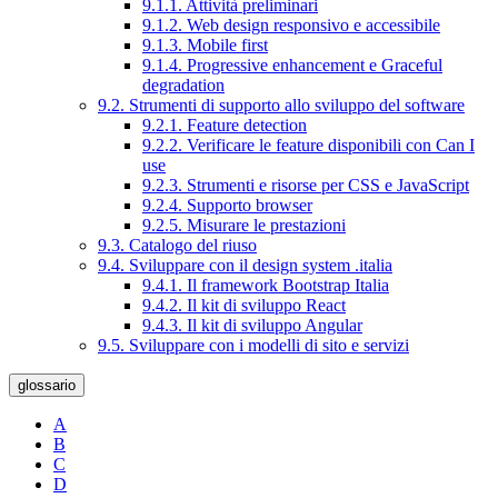
9.1.1. Attività preliminari
9.1.2. Web design responsivo e accessibile
9.1.3. Mobile first
9.1.4. Progressive enhancement e Graceful
degradation
9.2. Strumenti di supporto allo sviluppo del software
9.2.1. Feature detection
9.2.2. Verificare le feature disponibili con Can I
use
9.2.3. Strumenti e risorse per CSS e JavaScript
9.2.4. Supporto browser
9.2.5. Misurare le prestazioni
9.3. Catalogo del riuso
9.4. Sviluppare con il design system .italia
9.4.1. Il framework Bootstrap Italia
9.4.2. Il kit di sviluppo React
9.4.3. Il kit di sviluppo Angular
9.5. Sviluppare con i modelli di sito e servizi
glossario
A
B
C
D