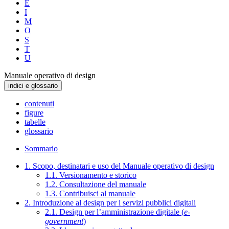
E
I
M
O
S
T
U
Manuale operativo di design
indici e glossario
contenuti
figure
tabelle
glossario
Sommario
1. Scopo, destinatari e uso del Manuale operativo di design
1.1. Versionamento e storico
1.2. Consultazione del manuale
1.3. Contribuisci al manuale
2. Introduzione al design per i servizi pubblici digitali
2.1. Design per l’amministrazione digitale (
e-
government
)