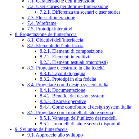
7.1. Caratteristiche dell’interazione
7.2. User stories per definire l’interazione
7.2.1. Differenza tra scenari e user stories
7.3. Flussi di interazione
7.4. Wireframe
7.5. Prototipi interattivi
8. Progettazione dell’interfaccia
8.1. Obiettivi dell’interfaccia
8.2. Elementi dell’interfaccia
8.2.1. Elementi di composizione
8.2.2. Elementi interattivi
8.2.3. Elementi testuali (microtesti)
8.3. Progettare e costruire in alta fedeltà
8.3.1. Layout di pagina
8.3.2. Prototipi in alta fedeltà
8.4. Progettare con il design system .italia
8.4.1. Documentazione
8.4.2. Benefici del design system
8.4.3. Risorse operative
8.4.4. Come contribuire al design system .italia
8.5. Progettare con i modelli di sito e servizi
8.5.1. Vantaggi dell’utilizzo dei modelli
8.5.2. I modelli di sito e servizi disponibili
9. Sviluppo dell’interfaccia
9.1. Approccio allo sviluppo