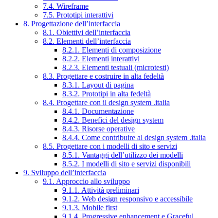
7.4. Wireframe
7.5. Prototipi interattivi
8. Progettazione dell’interfaccia
8.1. Obiettivi dell’interfaccia
8.2. Elementi dell’interfaccia
8.2.1. Elementi di composizione
8.2.2. Elementi interattivi
8.2.3. Elementi testuali (microtesti)
8.3. Progettare e costruire in alta fedeltà
8.3.1. Layout di pagina
8.3.2. Prototipi in alta fedeltà
8.4. Progettare con il design system .italia
8.4.1. Documentazione
8.4.2. Benefici del design system
8.4.3. Risorse operative
8.4.4. Come contribuire al design system .italia
8.5. Progettare con i modelli di sito e servizi
8.5.1. Vantaggi dell’utilizzo dei modelli
8.5.2. I modelli di sito e servizi disponibili
9. Sviluppo dell’interfaccia
9.1. Approccio allo sviluppo
9.1.1. Attività preliminari
9.1.2. Web design responsivo e accessibile
9.1.3. Mobile first
9.1.4. Progressive enhancement e Graceful