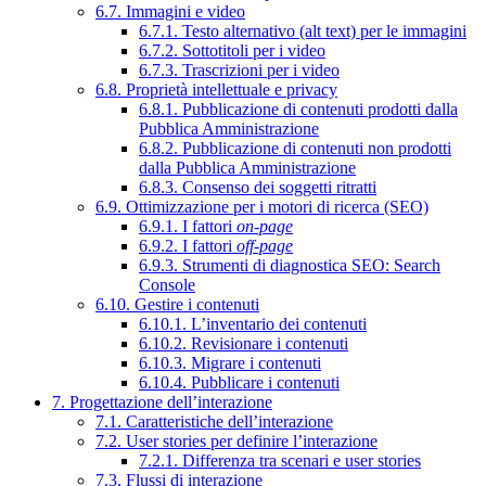
6.7. Immagini e video
6.7.1. Testo alternativo (alt text) per le immagini
6.7.2. Sottotitoli per i video
6.7.3. Trascrizioni per i video
6.8. Proprietà intellettuale e privacy
6.8.1. Pubblicazione di contenuti prodotti dalla
Pubblica Amministrazione
6.8.2. Pubblicazione di contenuti non prodotti
dalla Pubblica Amministrazione
6.8.3. Consenso dei soggetti ritratti
6.9. Ottimizzazione per i motori di ricerca (SEO)
6.9.1. I fattori
on-page
6.9.2. I fattori
off-page
6.9.3. Strumenti di diagnostica SEO: Search
Console
6.10. Gestire i contenuti
6.10.1. L’inventario dei contenuti
6.10.2. Revisionare i contenuti
6.10.3. Migrare i contenuti
6.10.4. Pubblicare i contenuti
7. Progettazione dell’interazione
7.1. Caratteristiche dell’interazione
7.2. User stories per definire l’interazione
7.2.1. Differenza tra scenari e user stories
7.3. Flussi di interazione