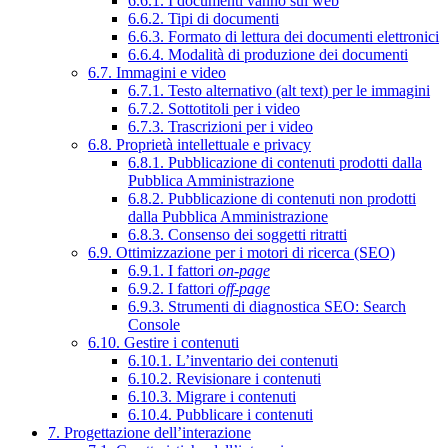
6.6.1. I documenti vanno sul web
6.6.2. Tipi di documenti
6.6.3. Formato di lettura dei documenti elettronici
6.6.4. Modalità di produzione dei documenti
6.7. Immagini e video
6.7.1. Testo alternativo (alt text) per le immagini
6.7.2. Sottotitoli per i video
6.7.3. Trascrizioni per i video
6.8. Proprietà intellettuale e privacy
6.8.1. Pubblicazione di contenuti prodotti dalla
Pubblica Amministrazione
6.8.2. Pubblicazione di contenuti non prodotti
dalla Pubblica Amministrazione
6.8.3. Consenso dei soggetti ritratti
6.9. Ottimizzazione per i motori di ricerca (SEO)
6.9.1. I fattori
on-page
6.9.2. I fattori
off-page
6.9.3. Strumenti di diagnostica SEO: Search
Console
6.10. Gestire i contenuti
6.10.1. L’inventario dei contenuti
6.10.2. Revisionare i contenuti
6.10.3. Migrare i contenuti
6.10.4. Pubblicare i contenuti
7. Progettazione dell’interazione