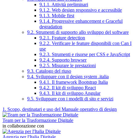
9.1.1. Attività preliminari
9.1.2. Web design responsivo e accessibile
9.1.3. Mobile first
9.1.4. Progressive enhancement e Graceful
degradation
9.2. Strumenti di supporto allo sviluppo del software
9.2.1. Feature detection
9.2.2. Verificare le feature disponibili con Can I
use
9.2.3. Strumenti e risorse per CSS e JavaScript
9.2.4. Supporto browser
9.2.5. Misurare le prestazioni
9.3. Catalogo del riuso
9.4. Sviluppare con il design system .italia
9.4.1. Il framework Bootstrap Italia
9.4.2. Il kit di sviluppo React
9.4.3. Il kit di sviluppo Angular
9.5. Sviluppare con i modelli di sito e servizi
1. Scopo, destinatari e uso del Manuale operativo di design
Team per la Trasformazione Digitale
in collaborazione con
Agenzia per l'Italia Digitale