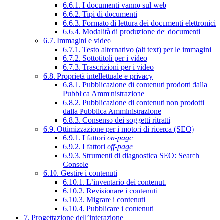
6.6.1. I documenti vanno sul web
6.6.2. Tipi di documenti
6.6.3. Formato di lettura dei documenti elettronici
6.6.4. Modalità di produzione dei documenti
6.7. Immagini e video
6.7.1. Testo alternativo (alt text) per le immagini
6.7.2. Sottotitoli per i video
6.7.3. Trascrizioni per i video
6.8. Proprietà intellettuale e privacy
6.8.1. Pubblicazione di contenuti prodotti dalla
Pubblica Amministrazione
6.8.2. Pubblicazione di contenuti non prodotti
dalla Pubblica Amministrazione
6.8.3. Consenso dei soggetti ritratti
6.9. Ottimizzazione per i motori di ricerca (SEO)
6.9.1. I fattori
on-page
6.9.2. I fattori
off-page
6.9.3. Strumenti di diagnostica SEO: Search
Console
6.10. Gestire i contenuti
6.10.1. L’inventario dei contenuti
6.10.2. Revisionare i contenuti
6.10.3. Migrare i contenuti
6.10.4. Pubblicare i contenuti
7. Progettazione dell’interazione