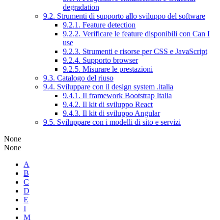
degradation
9.2. Strumenti di supporto allo sviluppo del software
9.2.1. Feature detection
9.2.2. Verificare le feature disponibili con Can I
use
9.2.3. Strumenti e risorse per CSS e JavaScript
9.2.4. Supporto browser
9.2.5. Misurare le prestazioni
9.3. Catalogo del riuso
9.4. Sviluppare con il design system .italia
9.4.1. Il framework Bootstrap Italia
9.4.2. Il kit di sviluppo React
9.4.3. Il kit di sviluppo Angular
9.5. Sviluppare con i modelli di sito e servizi
None
None
A
B
C
D
E
I
M