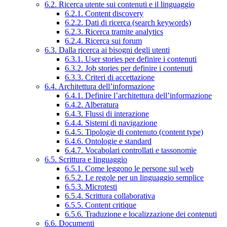
6.2. Ricerca utente sui contenuti e il linguaggio
6.2.1. Content discovery
6.2.2. Dati di ricerca (search keywords)
6.2.3. Ricerca tramite analytics
6.2.4. Ricerca sui forum
6.3. Dalla ricerca ai bisogni degli utenti
6.3.1. User stories per definire i contenuti
6.3.2. Job stories per definire i contenuti
6.3.3. Criteri di accettazione
6.4. Architettura dell’informazione
6.4.1. Definire l’architettura dell’informazione
6.4.2. Alberatura
6.4.3. Flussi di interazione
6.4.4. Sistemi di navigazione
6.4.5. Tipologie di contenuto (content type)
6.4.6. Ontologie e standard
6.4.7. Vocabolari controllati e tassonomie
6.5. Scrittura e linguaggio
6.5.1. Come leggono le persone sul web
6.5.2. Le regole per un linguaggio semplice
6.5.3. Microtesti
6.5.4. Scrittura collaborativa
6.5.5. Content critique
6.5.6. Traduzione e localizzazione dei contenuti
6.6. Documenti