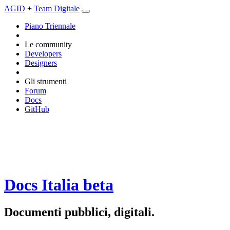
AGID
+
Team Digitale
Piano Triennale
Le community
Developers
Designers
Gli strumenti
Forum
Docs
GitHub
Docs Italia
beta
Documenti pubblici, digitali.