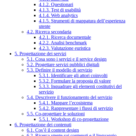
4.1.2. Questionari
4.1.3. Test di usabilità
4.1.4. Web analytics
4.1.5. Strumenti di mappatura dell’esperienza
utente
4.2. Ricerca secondaria
4.2.1. Ricerca documentale
4.2.2. Analisi benchmark
4.2.3. Valutazione euristica
5. Progettazione dei servizi
5.1. Cosa sono i servizi e il service design
5.2. Progettare servizi pubblici digitali
5.3. Definire il modello di servizio
5.3.1. Identificare gli attori coinvolti
5.3.2. Formulare la proposta di valore
5.3.3. Inquadrare gli elementi costitutivi del
servizio
5.4. Descrivere il funzionamento del servizio
5.4.1. Mappare l’ecosistema
5.4.2. Rappresentare i flussi di servizio
5.5. Co-progettare le soluzioni
5.5.1. Workshop di co-progettazione
6. Progettazione dei contenuti
6.1. Cos’è il content design
6.2. Ricerca utente sui contenuti e il linguaggio