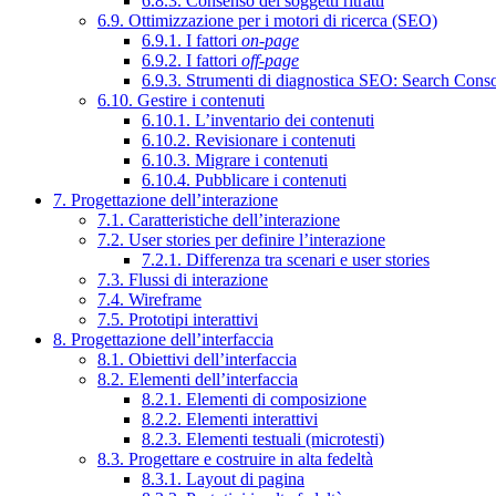
6.8.3. Consenso dei soggetti ritratti
6.9. Ottimizzazione per i motori di ricerca (SEO)
6.9.1. I fattori
on-page
6.9.2. I fattori
off-page
6.9.3. Strumenti di diagnostica SEO: Search Cons
6.10. Gestire i contenuti
6.10.1. L’inventario dei contenuti
6.10.2. Revisionare i contenuti
6.10.3. Migrare i contenuti
6.10.4. Pubblicare i contenuti
7. Progettazione dell’interazione
7.1. Caratteristiche dell’interazione
7.2. User stories per definire l’interazione
7.2.1. Differenza tra scenari e user stories
7.3. Flussi di interazione
7.4. Wireframe
7.5. Prototipi interattivi
8. Progettazione dell’interfaccia
8.1. Obiettivi dell’interfaccia
8.2. Elementi dell’interfaccia
8.2.1. Elementi di composizione
8.2.2. Elementi interattivi
8.2.3. Elementi testuali (microtesti)
8.3. Progettare e costruire in alta fedeltà
8.3.1. Layout di pagina