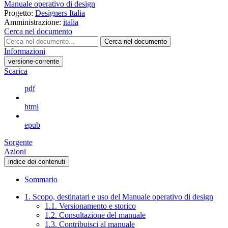
Manuale operativo di design
Progetto:
Designers Italia
Amministrazione:
italia
Cerca nel documento
Cerca nel documento
Informazioni
versione-corrente
Scarica
pdf
html
epub
Sorgente
Azioni
indice dei contenuti
Sommario
1. Scopo, destinatari e uso del Manuale operativo di design
1.1. Versionamento e storico
1.2. Consultazione del manuale
1.3. Contribuisci al manuale