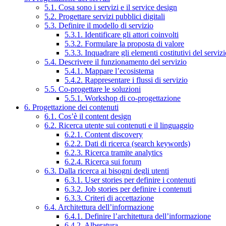
5.1. Cosa sono i servizi e il service design
5.2. Progettare servizi pubblici digitali
5.3. Definire il modello di servizio
5.3.1. Identificare gli attori coinvolti
5.3.2. Formulare la proposta di valore
5.3.3. Inquadrare gli elementi costitutivi del serviz
5.4. Descrivere il funzionamento del servizio
5.4.1. Mappare l’ecosistema
5.4.2. Rappresentare i flussi di servizio
5.5. Co-progettare le soluzioni
5.5.1. Workshop di co-progettazione
6. Progettazione dei contenuti
6.1. Cos’è il content design
6.2. Ricerca utente sui contenuti e il linguaggio
6.2.1. Content discovery
6.2.2. Dati di ricerca (search keywords)
6.2.3. Ricerca tramite analytics
6.2.4. Ricerca sui forum
6.3. Dalla ricerca ai bisogni degli utenti
6.3.1. User stories per definire i contenuti
6.3.2. Job stories per definire i contenuti
6.3.3. Criteri di accettazione
6.4. Architettura dell’informazione
6.4.1. Definire l’architettura dell’informazione
6.4.2. Alberatura