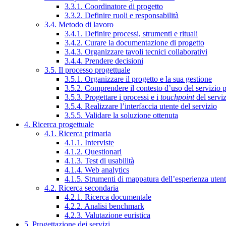
3.3.1. Coordinatore di progetto
3.3.2. Definire ruoli e responsabilità
3.4. Metodo di lavoro
3.4.1. Definire processi, strumenti e rituali
3.4.2. Curare la documentazione di progetto
3.4.3. Organizzare tavoli tecnici collaborativi
3.4.4. Prendere decisioni
3.5. Il processo progettuale
3.5.1. Organizzare il progetto e la sua gestione
3.5.2. Comprendere il contesto d’uso del servizio 
3.5.3. Progettare i processi e i
touchpoint
del servi
3.5.4. Realizzare l’interfaccia utente del servizio
3.5.5. Validare la soluzione ottenuta
4. Ricerca progettuale
4.1. Ricerca primaria
4.1.1. Interviste
4.1.2. Questionari
4.1.3. Test di usabilità
4.1.4. Web analytics
4.1.5. Strumenti di mappatura dell’esperienza uten
4.2. Ricerca secondaria
4.2.1. Ricerca documentale
4.2.2. Analisi benchmark
4.2.3. Valutazione euristica
5. Progettazione dei servizi