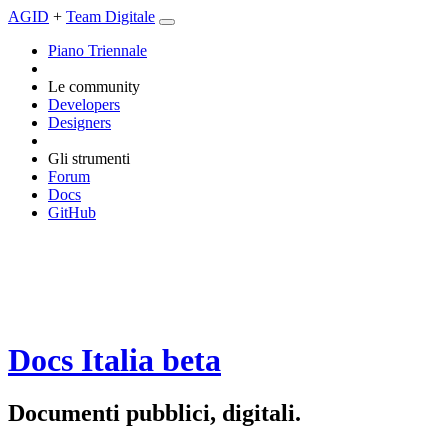
AGID
+
Team Digitale
Piano Triennale
Le community
Developers
Designers
Gli strumenti
Forum
Docs
GitHub
Docs Italia
beta
Documenti pubblici, digitali.