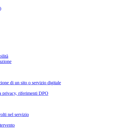
)
ilità
azione
ione di un sito o servizio digitale
va privacy, riferimenti DPO
olti nel servizio
ntervento