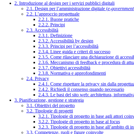
2. Introduzione al design per i servizi pubblici digitali
2.1. Design per l’amministrazione digitale (
e-government
2.2. L’approccio progettuale
2.2.1. Buone pratiche
2.2.2. Principi
2.3. Accessibilità
2.3.1. Definizione
2.3.2. Accessibilità by design
2.3.3. Principi per l’accessibilità
2.3.4. Linee guida e criteri di successo
2.3.5. Come rilasciare una dichiarazione di accessib
2.3.6. Meccanismo di feedback e procedura di attu
2.3.7. Obiettivi accessibilità
2.3.8. Normativa e approfondimenti
2.4. Privacy
2.4.1. Come rispettare la privacy sin dalla progettaz
2.4.2. Richiedi il consenso quando necessario
2.4.3. Le basi del sito web: architettura, informati
3. Pianificazione, gestione e strategia
3.1. Obiettivi del progetto
3.2. Tipologie di progetti
3.2.1. Tipologie di progetto in base agli attori coinv
3.2.2. Tipologie di progetto in base al focus
3.2.3. Tipologie di progetto in base all’ambito di i
3.3. Competenze, ruoli e figure coinvolte