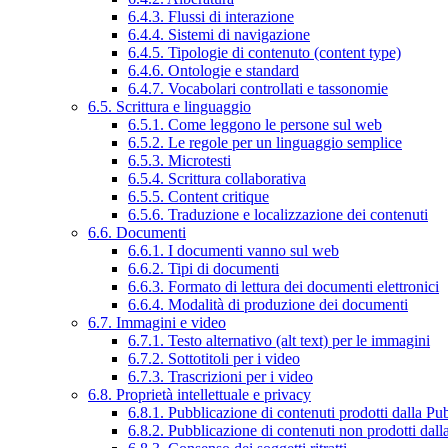
6.4.3. Flussi di interazione
6.4.4. Sistemi di navigazione
6.4.5. Tipologie di contenuto (content type)
6.4.6. Ontologie e standard
6.4.7. Vocabolari controllati e tassonomie
6.5. Scrittura e linguaggio
6.5.1. Come leggono le persone sul web
6.5.2. Le regole per un linguaggio semplice
6.5.3. Microtesti
6.5.4. Scrittura collaborativa
6.5.5. Content critique
6.5.6. Traduzione e localizzazione dei contenuti
6.6. Documenti
6.6.1. I documenti vanno sul web
6.6.2. Tipi di documenti
6.6.3. Formato di lettura dei documenti elettronici
6.6.4. Modalità di produzione dei documenti
6.7. Immagini e video
6.7.1. Testo alternativo (alt text) per le immagini
6.7.2. Sottotitoli per i video
6.7.3. Trascrizioni per i video
6.8. Proprietà intellettuale e privacy
6.8.1. Pubblicazione di contenuti prodotti dalla P
6.8.2. Pubblicazione di contenuti non prodotti dal