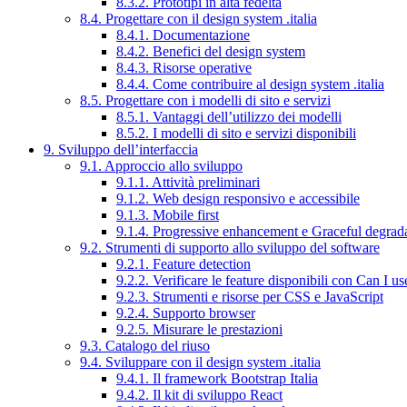
8.3.2. Prototipi in alta fedeltà
8.4. Progettare con il design system .italia
8.4.1. Documentazione
8.4.2. Benefici del design system
8.4.3. Risorse operative
8.4.4. Come contribuire al design system .italia
8.5. Progettare con i modelli di sito e servizi
8.5.1. Vantaggi dell’utilizzo dei modelli
8.5.2. I modelli di sito e servizi disponibili
9. Sviluppo dell’interfaccia
9.1. Approccio allo sviluppo
9.1.1. Attività preliminari
9.1.2. Web design responsivo e accessibile
9.1.3. Mobile first
9.1.4. Progressive enhancement e Graceful degrad
9.2. Strumenti di supporto allo sviluppo del software
9.2.1. Feature detection
9.2.2. Verificare le feature disponibili con Can I us
9.2.3. Strumenti e risorse per CSS e JavaScript
9.2.4. Supporto browser
9.2.5. Misurare le prestazioni
9.3. Catalogo del riuso
9.4. Sviluppare con il design system .italia
9.4.1. Il framework Bootstrap Italia
9.4.2. Il kit di sviluppo React