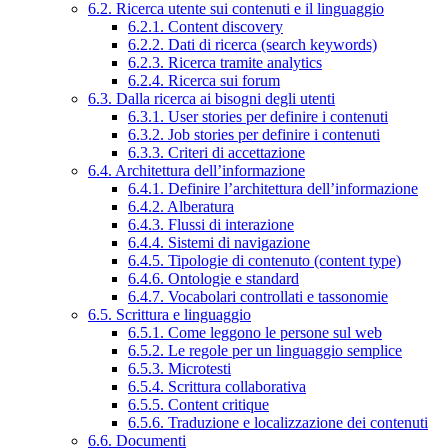
6.2. Ricerca utente sui contenuti e il linguaggio
6.2.1. Content discovery
6.2.2. Dati di ricerca (search keywords)
6.2.3. Ricerca tramite analytics
6.2.4. Ricerca sui forum
6.3. Dalla ricerca ai bisogni degli utenti
6.3.1. User stories per definire i contenuti
6.3.2. Job stories per definire i contenuti
6.3.3. Criteri di accettazione
6.4. Architettura dell’informazione
6.4.1. Definire l’architettura dell’informazione
6.4.2. Alberatura
6.4.3. Flussi di interazione
6.4.4. Sistemi di navigazione
6.4.5. Tipologie di contenuto (content type)
6.4.6. Ontologie e standard
6.4.7. Vocabolari controllati e tassonomie
6.5. Scrittura e linguaggio
6.5.1. Come leggono le persone sul web
6.5.2. Le regole per un linguaggio semplice
6.5.3. Microtesti
6.5.4. Scrittura collaborativa
6.5.5. Content critique
6.5.6. Traduzione e localizzazione dei contenuti
6.6. Documenti