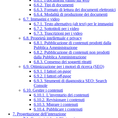
6.6.1. I documenti vanno sul web
6.6.2. Tipi di documenti
6.6.3. Formato di lettura dei documenti elettronici
6.6.4. Modalità di produzione dei documenti
6.7. Immagini e video
6.7.1. Testo alternativo (alt text) per le immagini
6.7.2. Sottotitoli per i video
6.7.3. Trascrizioni per i video
6.8. Proprietà intellettuale e privacy
6.8.1. Pubblicazione di contenuti prodotti dalla
Pubblica Amministrazione
6.8.2. Pubblicazione di contenuti non prodotti
dalla Pubblica Amministrazione
6.8.3. Consenso dei soggetti ritratti
6.9. Ottimizzazione per i motori di ricerca (SEO)
6.9.1. I fattori
on-page
6.9.2. I fattori
off-page
6.9.3. Strumenti di diagnostica SEO: Search
Console
6.10. Gestire i contenuti
6.10.1. L’inventario dei contenuti
6.10.2. Revisionare i contenuti
6.10.3. Migrare i contenuti
6.10.4. Pubblicare i contenuti
7. Progettazione dell’interazione