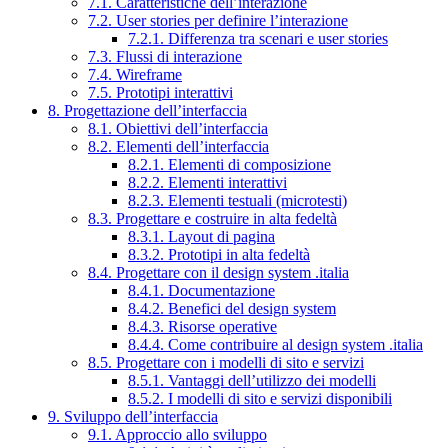
7.1. Caratteristiche dell’interazione
7.2. User stories per definire l’interazione
7.2.1. Differenza tra scenari e user stories
7.3. Flussi di interazione
7.4. Wireframe
7.5. Prototipi interattivi
8. Progettazione dell’interfaccia
8.1. Obiettivi dell’interfaccia
8.2. Elementi dell’interfaccia
8.2.1. Elementi di composizione
8.2.2. Elementi interattivi
8.2.3. Elementi testuali (microtesti)
8.3. Progettare e costruire in alta fedeltà
8.3.1. Layout di pagina
8.3.2. Prototipi in alta fedeltà
8.4. Progettare con il design system .italia
8.4.1. Documentazione
8.4.2. Benefici del design system
8.4.3. Risorse operative
8.4.4. Come contribuire al design system .italia
8.5. Progettare con i modelli di sito e servizi
8.5.1. Vantaggi dell’utilizzo dei modelli
8.5.2. I modelli di sito e servizi disponibili
9. Sviluppo dell’interfaccia
9.1. Approccio allo sviluppo