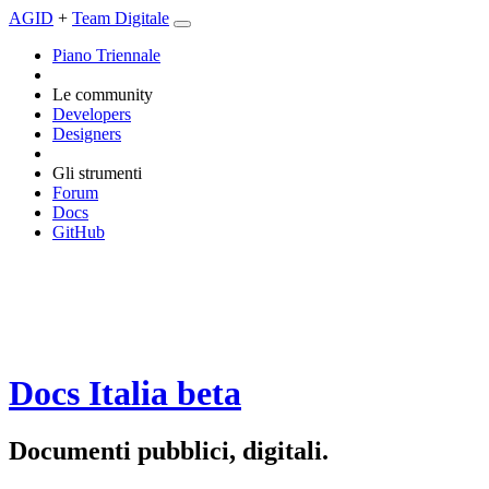
AGID
+
Team Digitale
Piano Triennale
Le community
Developers
Designers
Gli strumenti
Forum
Docs
GitHub
Docs Italia
beta
Documenti pubblici, digitali.