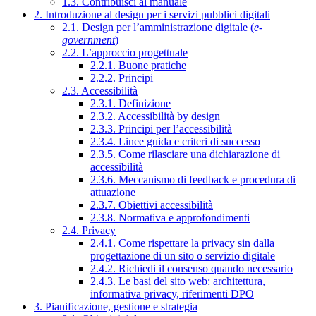
1.3. Contribuisci al manuale
2. Introduzione al design per i servizi pubblici digitali
2.1. Design per l’amministrazione digitale (
e-
government
)
2.2. L’approccio progettuale
2.2.1. Buone pratiche
2.2.2. Principi
2.3. Accessibilità
2.3.1. Definizione
2.3.2. Accessibilità by design
2.3.3. Principi per l’accessibilità
2.3.4. Linee guida e criteri di successo
2.3.5. Come rilasciare una dichiarazione di
accessibilità
2.3.6. Meccanismo di feedback e procedura di
attuazione
2.3.7. Obiettivi accessibilità
2.3.8. Normativa e approfondimenti
2.4. Privacy
2.4.1. Come rispettare la privacy sin dalla
progettazione di un sito o servizio digitale
2.4.2. Richiedi il consenso quando necessario
2.4.3. Le basi del sito web: architettura,
informativa privacy, riferimenti DPO
3. Pianificazione, gestione e strategia