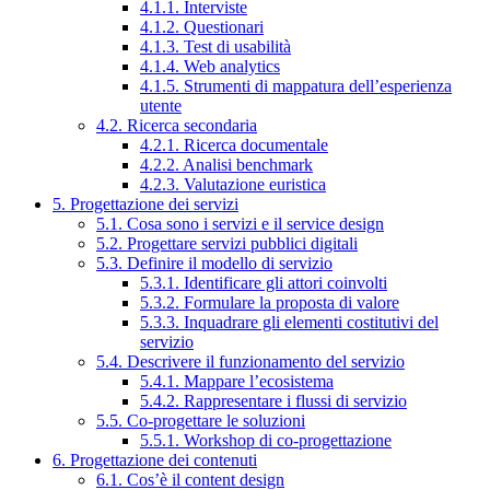
4.1.1. Interviste
4.1.2. Questionari
4.1.3. Test di usabilità
4.1.4. Web analytics
4.1.5. Strumenti di mappatura dell’esperienza
utente
4.2. Ricerca secondaria
4.2.1. Ricerca documentale
4.2.2. Analisi benchmark
4.2.3. Valutazione euristica
5. Progettazione dei servizi
5.1. Cosa sono i servizi e il service design
5.2. Progettare servizi pubblici digitali
5.3. Definire il modello di servizio
5.3.1. Identificare gli attori coinvolti
5.3.2. Formulare la proposta di valore
5.3.3. Inquadrare gli elementi costitutivi del
servizio
5.4. Descrivere il funzionamento del servizio
5.4.1. Mappare l’ecosistema
5.4.2. Rappresentare i flussi di servizio
5.5. Co-progettare le soluzioni
5.5.1. Workshop di co-progettazione
6. Progettazione dei contenuti
6.1. Cos’è il content design