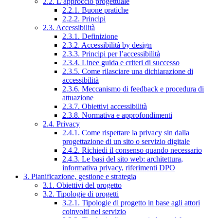
2.2. L’approccio progettuale
2.2.1. Buone pratiche
2.2.2. Principi
2.3. Accessibilità
2.3.1. Definizione
2.3.2. Accessibilità by design
2.3.3. Principi per l’accessibilità
2.3.4. Linee guida e criteri di successo
2.3.5. Come rilasciare una dichiarazione di
accessibilità
2.3.6. Meccanismo di feedback e procedura di
attuazione
2.3.7. Obiettivi accessibilità
2.3.8. Normativa e approfondimenti
2.4. Privacy
2.4.1. Come rispettare la privacy sin dalla
progettazione di un sito o servizio digitale
2.4.2. Richiedi il consenso quando necessario
2.4.3. Le basi del sito web: architettura,
informativa privacy, riferimenti DPO
3. Pianificazione, gestione e strategia
3.1. Obiettivi del progetto
3.2. Tipologie di progetti
3.2.1. Tipologie di progetto in base agli attori
coinvolti nel servizio