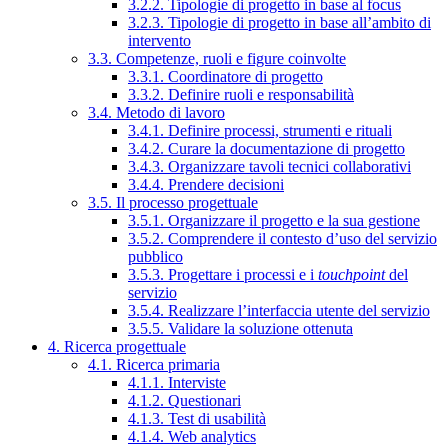
3.2.2. Tipologie di progetto in base al focus
3.2.3. Tipologie di progetto in base all’ambito di
intervento
3.3. Competenze, ruoli e figure coinvolte
3.3.1. Coordinatore di progetto
3.3.2. Definire ruoli e responsabilità
3.4. Metodo di lavoro
3.4.1. Definire processi, strumenti e rituali
3.4.2. Curare la documentazione di progetto
3.4.3. Organizzare tavoli tecnici collaborativi
3.4.4. Prendere decisioni
3.5. Il processo progettuale
3.5.1. Organizzare il progetto e la sua gestione
3.5.2. Comprendere il contesto d’uso del servizio
pubblico
3.5.3. Progettare i processi e i
touchpoint
del
servizio
3.5.4. Realizzare l’interfaccia utente del servizio
3.5.5. Validare la soluzione ottenuta
4. Ricerca progettuale
4.1. Ricerca primaria
4.1.1. Interviste
4.1.2. Questionari
4.1.3. Test di usabilità
4.1.4. Web analytics