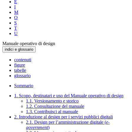
E
I
M
O
S
T
U
Manuale operativo di design
indici e glossario
contenuti
figure
tabelle
glossario
Sommario
1. Scopo, destinatari e uso del Manuale operativo di design
1.1. Versionamento e storico
1.2. Consultazione del manuale
1.3. Contribuisci al manuale
2. Introduzione al design per i servizi pubblici digitali
2.1. Design per l’amministrazione digitale (
e-
government
)