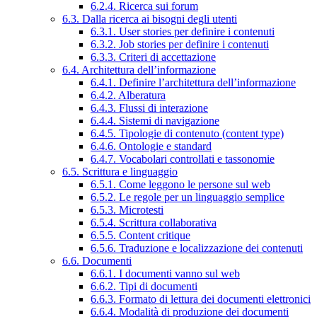
6.2.4. Ricerca sui forum
6.3. Dalla ricerca ai bisogni degli utenti
6.3.1. User stories per definire i contenuti
6.3.2. Job stories per definire i contenuti
6.3.3. Criteri di accettazione
6.4. Architettura dell’informazione
6.4.1. Definire l’architettura dell’informazione
6.4.2. Alberatura
6.4.3. Flussi di interazione
6.4.4. Sistemi di navigazione
6.4.5. Tipologie di contenuto (content type)
6.4.6. Ontologie e standard
6.4.7. Vocabolari controllati e tassonomie
6.5. Scrittura e linguaggio
6.5.1. Come leggono le persone sul web
6.5.2. Le regole per un linguaggio semplice
6.5.3. Microtesti
6.5.4. Scrittura collaborativa
6.5.5. Content critique
6.5.6. Traduzione e localizzazione dei contenuti
6.6. Documenti
6.6.1. I documenti vanno sul web
6.6.2. Tipi di documenti
6.6.3. Formato di lettura dei documenti elettronici
6.6.4. Modalità di produzione dei documenti