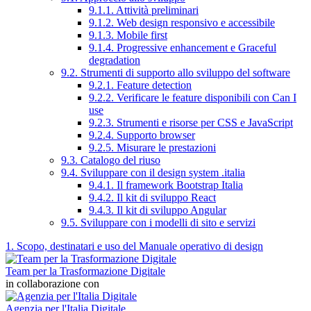
9.1.1. Attività preliminari
9.1.2. Web design responsivo e accessibile
9.1.3. Mobile first
9.1.4. Progressive enhancement e Graceful
degradation
9.2. Strumenti di supporto allo sviluppo del software
9.2.1. Feature detection
9.2.2. Verificare le feature disponibili con Can I
use
9.2.3. Strumenti e risorse per CSS e JavaScript
9.2.4. Supporto browser
9.2.5. Misurare le prestazioni
9.3. Catalogo del riuso
9.4. Sviluppare con il design system .italia
9.4.1. Il framework Bootstrap Italia
9.4.2. Il kit di sviluppo React
9.4.3. Il kit di sviluppo Angular
9.5. Sviluppare con i modelli di sito e servizi
1. Scopo, destinatari e uso del Manuale operativo di design
Team per la Trasformazione Digitale
in collaborazione con
Agenzia per l'Italia Digitale