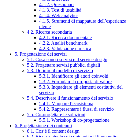
4.1.2. Questionari
4.1.3. Test di usabilità
4.1.4. Web analytics
4.1.5. Strumenti di mappatura dell’esperienza
utente
4.2. Ricerca secondaria
4.2.1. Ricerca documentale
4.2.2. Analisi benchmark
4.2.3. Valutazione euristica
5. Progettazione dei servizi
5.1. Cosa sono i servizi e il service design
5.2. Progettare servizi pubblici digitali
5.3. Definire il modello di servizio
5.3.1. Identificare gli attori coinvolti
5.3.2. Formulare la proposta di valore
5.3.3. Inquadrare gli elementi costitutivi del
servizio
5.4. Descrivere il funzionamento del servizio
5.4.1. Mappare l’ecosistema
5.4.2. Rappresentare i flussi di servizio
5.5. Co-progettare le soluzioni
5.5.1. Workshop di co-progettazione
6. Progettazione dei contenuti
6.1. Cos’è il content design
6.2. Ricerca utente sui contenuti e il linguaggio