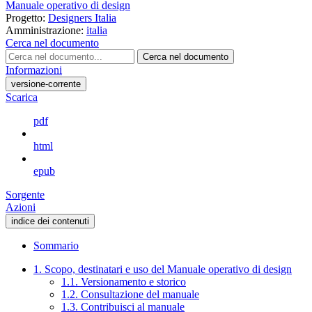
Manuale operativo di design
Progetto:
Designers Italia
Amministrazione:
italia
Cerca nel documento
Cerca nel documento
Informazioni
versione-corrente
Scarica
pdf
html
epub
Sorgente
Azioni
indice dei contenuti
Sommario
1. Scopo, destinatari e uso del Manuale operativo di design
1.1. Versionamento e storico
1.2. Consultazione del manuale
1.3. Contribuisci al manuale