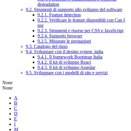
degradation
9.2. Strumenti di supporto allo sviluppo del software
9.2.1. Feature detection
9.2.2. Verificare le feature disponibili con Can I
use
9.2.3. Strumenti e risorse per CSS e JavaScript
9.2.4. Supporto browser
9.2.5. Misurare le prestazioni
9.3. Catalogo del riuso
9.4. Sviluppare con il design system .italia
9.4.1. Il framework Bootstrap Italia
9.4.2. Il kit di sviluppo React
9.4.3. Il kit di sviluppo Angular
9.5. Sviluppare con i modelli di sito e servizi
None
None
A
B
C
D
E
I
M