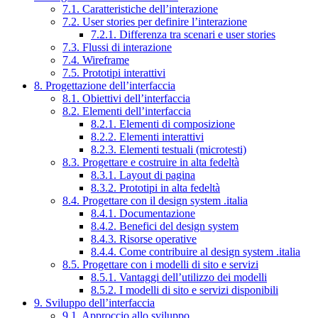
7.1. Caratteristiche dell’interazione
7.2. User stories per definire l’interazione
7.2.1. Differenza tra scenari e user stories
7.3. Flussi di interazione
7.4. Wireframe
7.5. Prototipi interattivi
8. Progettazione dell’interfaccia
8.1. Obiettivi dell’interfaccia
8.2. Elementi dell’interfaccia
8.2.1. Elementi di composizione
8.2.2. Elementi interattivi
8.2.3. Elementi testuali (microtesti)
8.3. Progettare e costruire in alta fedeltà
8.3.1. Layout di pagina
8.3.2. Prototipi in alta fedeltà
8.4. Progettare con il design system .italia
8.4.1. Documentazione
8.4.2. Benefici del design system
8.4.3. Risorse operative
8.4.4. Come contribuire al design system .italia
8.5. Progettare con i modelli di sito e servizi
8.5.1. Vantaggi dell’utilizzo dei modelli
8.5.2. I modelli di sito e servizi disponibili
9. Sviluppo dell’interfaccia
9.1. Approccio allo sviluppo