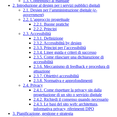
1.3. Contribuisci al manuale
2. Introduzione al design per i servizi pubblici digitali
2.1. Design per l’amministrazione digitale (
e-
government
)
2.2. L’approccio progettuale
2.2.1. Buone pratiche
2.2.2. Principi
2.3. Accessibilità
2.3.1. Definizione
2.3.2. Accessibilità by design
2.3.3. Principi per l’accessibilità
2.3.4. Linee guida e criteri di successo
2.3.5. Come rilasciare una dichiarazione di
accessibilità
2.3.6. Meccanismo di feedback e procedura di
attuazione
2.3.7. Obiettivi accessibilità
2.3.8. Normativa e approfondimenti
2.4. Privacy
2.4.1. Come rispettare la privacy sin dalla
progettazione di un sito o servizio digitale
2.4.2. Richiedi il consenso quando necessario
2.4.3. Le basi del sito web: architettura,
informativa privacy, riferimenti DPO
3. Pianificazione, gestione e strategia