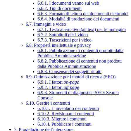
6.6.1. I documenti vanno sul web
6.6.2. Tipi di documenti
6.6.3. Formato di lettura dei documenti elettronici
6.6.4. Modalità di produzione dei documenti
6.7. Immagini e video
6.7.1. Testo alternativo (alt text) per le immagini
6.7.2. Sottotitoli per i video
6.7.3. Trascrizioni per i video
6.8. Proprietà intellettuale e privacy
6.8.1. Pubblicazione di contenuti prodotti dalla
Pubblica Amministrazione
6.8.2. Pubblicazione di contenuti non prodotti
dalla Pubblica Amministrazione
6.8.3. Consenso dei soggetti ritratti
6.9. Ottimizzazione per i motori di ricerca (SEO)
6.9.1. I fattori
on-page
6.9.2. I fattori
off-page
6.9.3. Strumenti di diagnostica SEO: Search
Console
6.10. Gestire i contenuti
6.10.1. L’inventario dei contenuti
6.10.2. Revisionare i contenuti
6.10.3. Migrare i contenuti
6.10.4. Pubblicare i contenuti
7. Progettazione dell’interazione