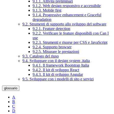
9.1.1. Attività preliminari
9.1.2. Web design responsivo e accessibile
9.1.3. Mobile first
9.1.4. Progressive enhancement e Graceful
degradation
9.2. Strumenti di supporto allo sviluppo del software
9.2.1. Feature detection
9.2.2. Verificare le feature disponibili con Can I
use
9.2.3. Strumenti e risorse per CSS e JavaScript
9.2.4. Supporto browser
9.2.5. Misurare le prestazioni
9.3. Catalogo del riuso
9.4. Sviluppare con il design system .italia
9.4.1. Il framework Bootstrap Italia
9.4.2. Il kit di sviluppo React
9.4.3. Il kit di sviluppo Angular
9.5. Sviluppare con i modelli di sito e servizi
glossario
A
B
C
D