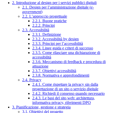
2. Introduzione al design per i servizi pubblici digitali
2.1. Design per l’amministrazione digitale (
e-
government
)
2.2. L’approccio progettuale
2.2.1. Buone pratiche
2.2.2. Principi
2.3. Accessibilità
2.3.1. Definizione
2.3.2. Accessibilità by design
2.3.3. Principi per l’accessibilità
2.3.4. Linee guida e criteri di successo
2.3.5. Come rilasciare una dichiarazione di
accessibilità
2.3.6. Meccanismo di feedback e procedura di
attuazione
2.3.7. Obiettivi accessibilità
2.3.8. Normativa e approfondimenti
2.4. Privacy
2.4.1. Come rispettare la privacy sin dalla
progettazione di un sito o servizio digitale
2.4.2. Richiedi il consenso quando necessario
2.4.3. Le basi del sito web: architettura,
informativa privacy, riferimenti DPO
3. Pianificazione, gestione e strategia
3.1. Obiettivi del progetto