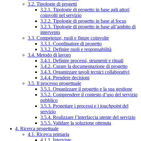
3.2. Tipologie di progetti
3.2.1. Tipologie di progetto in base agli attori
coinvolti nel servizio
3.2.2. Tipologie di progetto in base al focus
3.2.3. Tipologie di progetto in base all’ambito di
intervento
3.3. Competenze, ruoli e figure coinvolte
3.3.1. Coordinatore di progetto
3.3.2. Definire ruoli e responsabilità
3.4. Metodo di lavoro
3.4.1. Definire processi, strumenti e rituali
3.4.2. Curare la documentazione di progetto
3.4.3. Organizzare tavoli tecnici collaborativi
3.4.4. Prendere decisioni
3.5. Il processo progettuale
3.5.1. Organizzare il progetto e la sua gestione
3.5.2. Comprendere il contesto d’uso del servizio
pubblico
3.5.3. Progettare i processi e i
touchpoint
del
servizio
3.5.4. Realizzare l’interfaccia utente del servizio
3.5.5. Validare la soluzione ottenuta
4. Ricerca progettuale
4.1. Ricerca primaria
4.1.1. Interviste