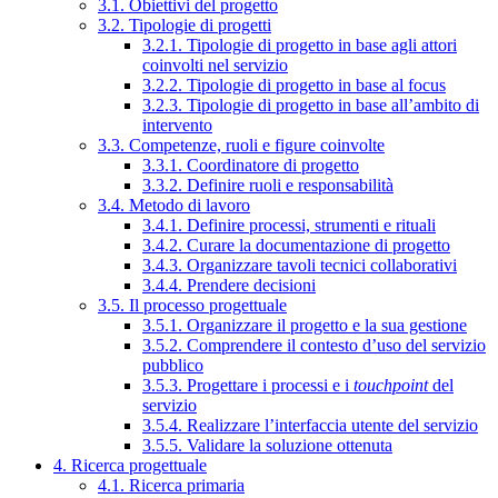
3.1. Obiettivi del progetto
3.2. Tipologie di progetti
3.2.1. Tipologie di progetto in base agli attori
coinvolti nel servizio
3.2.2. Tipologie di progetto in base al focus
3.2.3. Tipologie di progetto in base all’ambito di
intervento
3.3. Competenze, ruoli e figure coinvolte
3.3.1. Coordinatore di progetto
3.3.2. Definire ruoli e responsabilità
3.4. Metodo di lavoro
3.4.1. Definire processi, strumenti e rituali
3.4.2. Curare la documentazione di progetto
3.4.3. Organizzare tavoli tecnici collaborativi
3.4.4. Prendere decisioni
3.5. Il processo progettuale
3.5.1. Organizzare il progetto e la sua gestione
3.5.2. Comprendere il contesto d’uso del servizio
pubblico
3.5.3. Progettare i processi e i
touchpoint
del
servizio
3.5.4. Realizzare l’interfaccia utente del servizio
3.5.5. Validare la soluzione ottenuta
4. Ricerca progettuale
4.1. Ricerca primaria