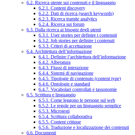
6.2. Ricerca utente sui contenuti e il linguaggio
6.2.1. Content discovery
6.2.2. Dati di ricerca (search keywords)
6.2.3. Ricerca tramite analytics
6.2.4. Ricerca sui forum
6.3. Dalla ricerca ai bisogni degli utenti
6.3.1. User stories per definire i contenuti
6.3.2. Job stories per definire i contenuti
6.3.3. Criteri di accettazione
6.4. Architettura dell’informazione
6.4.1. Definire l’architettura dell’informazione
6.4.2. Alberatura
6.4.3. Flussi di interazione
6.4.4. Sistemi di navigazione
6.4.5. Tipologie di contenuto (content type)
6.4.6. Ontologie e standard
6.4.7. Vocabolari controllati e tassonomie
6.5. Scrittura e linguaggio
6.5.1. Come leggono le persone sul web
6.5.2. Le regole per un linguaggio semplice
6.5.3. Microtesti
6.5.4. Scrittura collaborativa
6.5.5. Content critique
6.5.6. Traduzione e localizzazione dei contenuti
6.6. Documenti