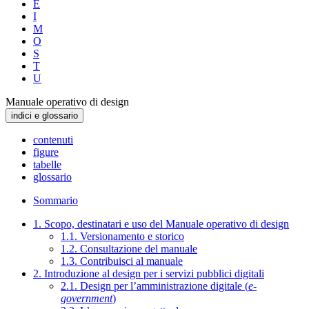
E
I
M
O
S
T
U
Manuale operativo di design
indici e glossario
contenuti
figure
tabelle
glossario
Sommario
1. Scopo, destinatari e uso del Manuale operativo di design
1.1. Versionamento e storico
1.2. Consultazione del manuale
1.3. Contribuisci al manuale
2. Introduzione al design per i servizi pubblici digitali
2.1. Design per l’amministrazione digitale (
e-
government
)