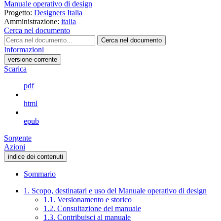
Manuale operativo di design
Progetto:
Designers Italia
Amministrazione:
italia
Cerca nel documento
Cerca nel documento
Informazioni
versione-corrente
Scarica
pdf
html
epub
Sorgente
Azioni
indice dei contenuti
Sommario
1. Scopo, destinatari e uso del Manuale operativo di design
1.1. Versionamento e storico
1.2. Consultazione del manuale
1.3. Contribuisci al manuale