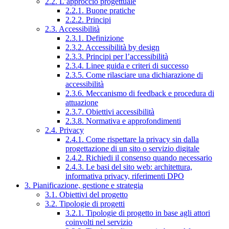
2.2. L’approccio progettuale
2.2.1. Buone pratiche
2.2.2. Principi
2.3. Accessibilità
2.3.1. Definizione
2.3.2. Accessibilità by design
2.3.3. Principi per l’accessibilità
2.3.4. Linee guida e criteri di successo
2.3.5. Come rilasciare una dichiarazione di
accessibilità
2.3.6. Meccanismo di feedback e procedura di
attuazione
2.3.7. Obiettivi accessibilità
2.3.8. Normativa e approfondimenti
2.4. Privacy
2.4.1. Come rispettare la privacy sin dalla
progettazione di un sito o servizio digitale
2.4.2. Richiedi il consenso quando necessario
2.4.3. Le basi del sito web: architettura,
informativa privacy, riferimenti DPO
3. Pianificazione, gestione e strategia
3.1. Obiettivi del progetto
3.2. Tipologie di progetti
3.2.1. Tipologie di progetto in base agli attori
coinvolti nel servizio