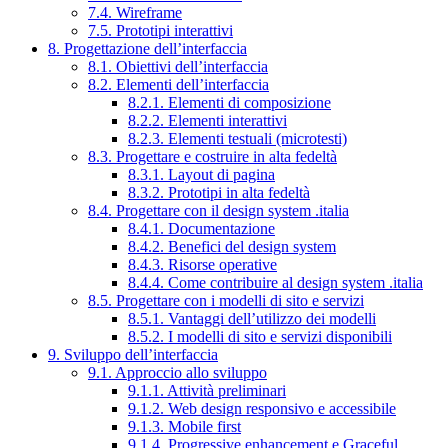
7.4. Wireframe
7.5. Prototipi interattivi
8. Progettazione dell’interfaccia
8.1. Obiettivi dell’interfaccia
8.2. Elementi dell’interfaccia
8.2.1. Elementi di composizione
8.2.2. Elementi interattivi
8.2.3. Elementi testuali (microtesti)
8.3. Progettare e costruire in alta fedeltà
8.3.1. Layout di pagina
8.3.2. Prototipi in alta fedeltà
8.4. Progettare con il design system .italia
8.4.1. Documentazione
8.4.2. Benefici del design system
8.4.3. Risorse operative
8.4.4. Come contribuire al design system .italia
8.5. Progettare con i modelli di sito e servizi
8.5.1. Vantaggi dell’utilizzo dei modelli
8.5.2. I modelli di sito e servizi disponibili
9. Sviluppo dell’interfaccia
9.1. Approccio allo sviluppo
9.1.1. Attività preliminari
9.1.2. Web design responsivo e accessibile
9.1.3. Mobile first
9.1.4. Progressive enhancement e Graceful