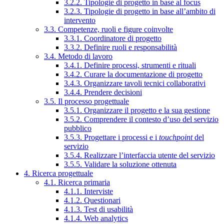
3.2.2. Tipologie di progetto in base al focus
3.2.3. Tipologie di progetto in base all’ambito di
intervento
3.3. Competenze, ruoli e figure coinvolte
3.3.1. Coordinatore di progetto
3.3.2. Definire ruoli e responsabilità
3.4. Metodo di lavoro
3.4.1. Definire processi, strumenti e rituali
3.4.2. Curare la documentazione di progetto
3.4.3. Organizzare tavoli tecnici collaborativi
3.4.4. Prendere decisioni
3.5. Il processo progettuale
3.5.1. Organizzare il progetto e la sua gestione
3.5.2. Comprendere il contesto d’uso del servizio
pubblico
3.5.3. Progettare i processi e i
touchpoint
del
servizio
3.5.4. Realizzare l’interfaccia utente del servizio
3.5.5. Validare la soluzione ottenuta
4. Ricerca progettuale
4.1. Ricerca primaria
4.1.1. Interviste
4.1.2. Questionari
4.1.3. Test di usabilità
4.1.4. Web analytics