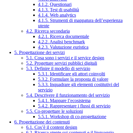
4.1.2. Questionari
4.1.3. Test di usabilità
4.1.4. Web analytics
4.1.5. Strumenti di mappatura dell’esperienza
utente
4.2. Ricerca secondaria
4.2.1. Ricerca documentale
4.2.2. Analisi benchmark
4.2.3. Valutazione euristica
5. Progettazione dei servizi
5.1. Cosa sono i servizi e il service design
5.2. Progettare servizi pubblici digitali
5.3. Definire il modello di servizio
5.3.1. Identificare gli attori coinvolti
5.3.2. Formulare la proposta di valore
5.3.3. Inquadrare gli elementi costitutivi del
servizio
5.4. Descrivere il funzionamento del servizio
5.4.1. Mappare l’ecosistema
5.4.2. Rappresentare i flussi di servizio
5.5. Co-progettare le soluzioni
5.5.1. Workshop di co-progettazione
6. Progettazione dei contenuti
6.1. Cos’è il content design
6.2. Ricerca utente sui contenuti e il linguaggio