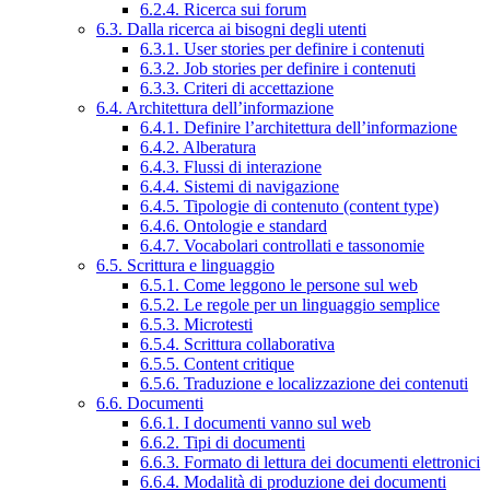
6.2.4. Ricerca sui forum
6.3. Dalla ricerca ai bisogni degli utenti
6.3.1. User stories per definire i contenuti
6.3.2. Job stories per definire i contenuti
6.3.3. Criteri di accettazione
6.4. Architettura dell’informazione
6.4.1. Definire l’architettura dell’informazione
6.4.2. Alberatura
6.4.3. Flussi di interazione
6.4.4. Sistemi di navigazione
6.4.5. Tipologie di contenuto (content type)
6.4.6. Ontologie e standard
6.4.7. Vocabolari controllati e tassonomie
6.5. Scrittura e linguaggio
6.5.1. Come leggono le persone sul web
6.5.2. Le regole per un linguaggio semplice
6.5.3. Microtesti
6.5.4. Scrittura collaborativa
6.5.5. Content critique
6.5.6. Traduzione e localizzazione dei contenuti
6.6. Documenti
6.6.1. I documenti vanno sul web
6.6.2. Tipi di documenti
6.6.3. Formato di lettura dei documenti elettronici
6.6.4. Modalità di produzione dei documenti