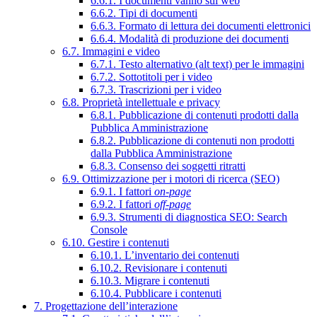
6.6.1. I documenti vanno sul web
6.6.2. Tipi di documenti
6.6.3. Formato di lettura dei documenti elettronici
6.6.4. Modalità di produzione dei documenti
6.7. Immagini e video
6.7.1. Testo alternativo (alt text) per le immagini
6.7.2. Sottotitoli per i video
6.7.3. Trascrizioni per i video
6.8. Proprietà intellettuale e privacy
6.8.1. Pubblicazione di contenuti prodotti dalla
Pubblica Amministrazione
6.8.2. Pubblicazione di contenuti non prodotti
dalla Pubblica Amministrazione
6.8.3. Consenso dei soggetti ritratti
6.9. Ottimizzazione per i motori di ricerca (SEO)
6.9.1. I fattori
on-page
6.9.2. I fattori
off-page
6.9.3. Strumenti di diagnostica SEO: Search
Console
6.10. Gestire i contenuti
6.10.1. L’inventario dei contenuti
6.10.2. Revisionare i contenuti
6.10.3. Migrare i contenuti
6.10.4. Pubblicare i contenuti
7. Progettazione dell’interazione