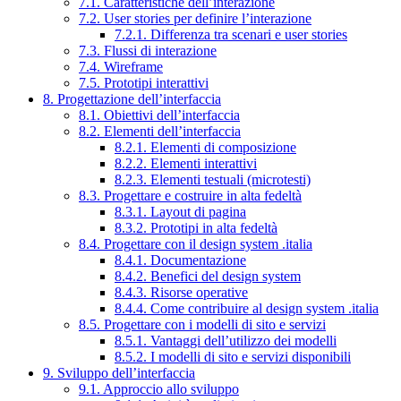
7.1. Caratteristiche dell’interazione
7.2. User stories per definire l’interazione
7.2.1. Differenza tra scenari e user stories
7.3. Flussi di interazione
7.4. Wireframe
7.5. Prototipi interattivi
8. Progettazione dell’interfaccia
8.1. Obiettivi dell’interfaccia
8.2. Elementi dell’interfaccia
8.2.1. Elementi di composizione
8.2.2. Elementi interattivi
8.2.3. Elementi testuali (microtesti)
8.3. Progettare e costruire in alta fedeltà
8.3.1. Layout di pagina
8.3.2. Prototipi in alta fedeltà
8.4. Progettare con il design system .italia
8.4.1. Documentazione
8.4.2. Benefici del design system
8.4.3. Risorse operative
8.4.4. Come contribuire al design system .italia
8.5. Progettare con i modelli di sito e servizi
8.5.1. Vantaggi dell’utilizzo dei modelli
8.5.2. I modelli di sito e servizi disponibili
9. Sviluppo dell’interfaccia
9.1. Approccio allo sviluppo