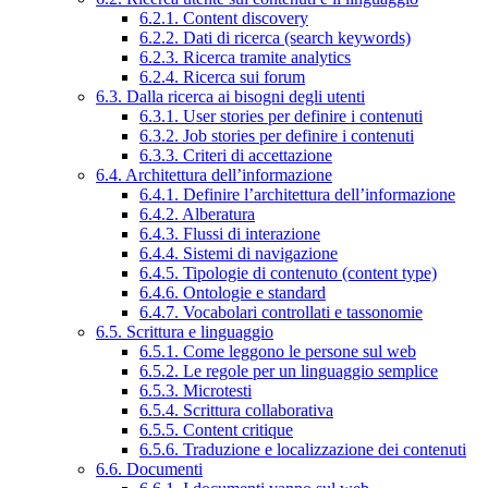
6.2.1. Content discovery
6.2.2. Dati di ricerca (search keywords)
6.2.3. Ricerca tramite analytics
6.2.4. Ricerca sui forum
6.3. Dalla ricerca ai bisogni degli utenti
6.3.1. User stories per definire i contenuti
6.3.2. Job stories per definire i contenuti
6.3.3. Criteri di accettazione
6.4. Architettura dell’informazione
6.4.1. Definire l’architettura dell’informazione
6.4.2. Alberatura
6.4.3. Flussi di interazione
6.4.4. Sistemi di navigazione
6.4.5. Tipologie di contenuto (content type)
6.4.6. Ontologie e standard
6.4.7. Vocabolari controllati e tassonomie
6.5. Scrittura e linguaggio
6.5.1. Come leggono le persone sul web
6.5.2. Le regole per un linguaggio semplice
6.5.3. Microtesti
6.5.4. Scrittura collaborativa
6.5.5. Content critique
6.5.6. Traduzione e localizzazione dei contenuti
6.6. Documenti