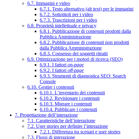
6.7. Immagini e video
6.7.1. Testo alternativo (alt text) per le immagini
6.7.2. Sottotitoli per i video
6.7.3. Trascrizioni per i video
6.8. Proprietà intellettuale e privacy
6.8.1. Pubblicazione di contenuti prodotti dalla
Pubblica Amministrazione
6.8.2. Pubblicazione di contenuti non prodotti
dalla Pubblica Amministrazione
6.8.3. Consenso dei soggetti ritratti
6.9. Ottimizzazione per i motori di ricerca (SEO)
6.9.1. I fattori
on-page
6.9.2. I fattori
off-page
6.9.3. Strumenti di diagnostica SEO: Search
Console
6.10. Gestire i contenuti
6.10.1. L’inventario dei contenuti
6.10.2. Revisionare i contenuti
6.10.3. Migrare i contenuti
6.10.4. Pubblicare i contenuti
7. Progettazione dell’interazione
7.1. Caratteristiche dell’interazione
7.2. User stories per definire l’interazione
7.2.1. Differenza tra scenari e user stories
7.3. Flussi di interazione