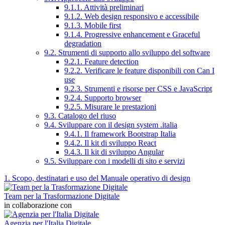
9.1.1. Attività preliminari
9.1.2. Web design responsivo e accessibile
9.1.3. Mobile first
9.1.4. Progressive enhancement e Graceful
degradation
9.2. Strumenti di supporto allo sviluppo del software
9.2.1. Feature detection
9.2.2. Verificare le feature disponibili con Can I
use
9.2.3. Strumenti e risorse per CSS e JavaScript
9.2.4. Supporto browser
9.2.5. Misurare le prestazioni
9.3. Catalogo del riuso
9.4. Sviluppare con il design system .italia
9.4.1. Il framework Bootstrap Italia
9.4.2. Il kit di sviluppo React
9.4.3. Il kit di sviluppo Angular
9.5. Sviluppare con i modelli di sito e servizi
1. Scopo, destinatari e uso del Manuale operativo di design
Team per la Trasformazione Digitale
in collaborazione con
Agenzia per l'Italia Digitale