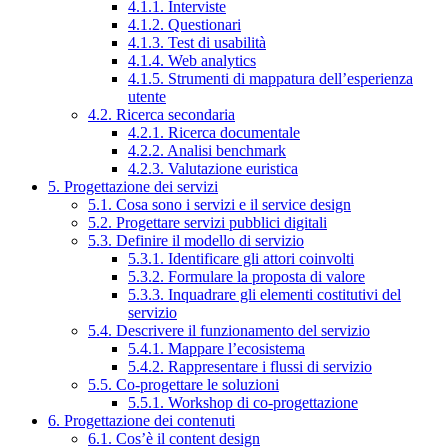
4.1.1. Interviste
4.1.2. Questionari
4.1.3. Test di usabilità
4.1.4. Web analytics
4.1.5. Strumenti di mappatura dell’esperienza
utente
4.2. Ricerca secondaria
4.2.1. Ricerca documentale
4.2.2. Analisi benchmark
4.2.3. Valutazione euristica
5. Progettazione dei servizi
5.1. Cosa sono i servizi e il service design
5.2. Progettare servizi pubblici digitali
5.3. Definire il modello di servizio
5.3.1. Identificare gli attori coinvolti
5.3.2. Formulare la proposta di valore
5.3.3. Inquadrare gli elementi costitutivi del
servizio
5.4. Descrivere il funzionamento del servizio
5.4.1. Mappare l’ecosistema
5.4.2. Rappresentare i flussi di servizio
5.5. Co-progettare le soluzioni
5.5.1. Workshop di co-progettazione
6. Progettazione dei contenuti
6.1. Cos’è il content design