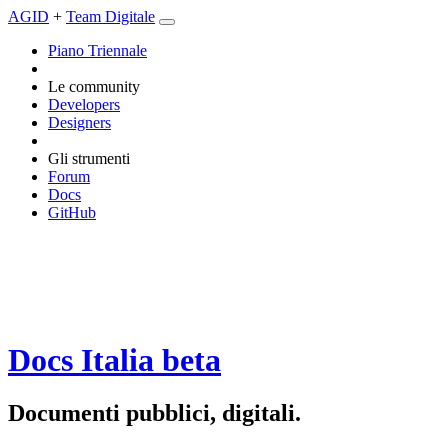
AGID
+
Team Digitale
Piano Triennale
Le community
Developers
Designers
Gli strumenti
Forum
Docs
GitHub
Docs Italia
beta
Documenti pubblici, digitali.