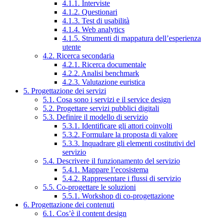
4.1.1. Interviste
4.1.2. Questionari
4.1.3. Test di usabilità
4.1.4. Web analytics
4.1.5. Strumenti di mappatura dell’esperienza
utente
4.2. Ricerca secondaria
4.2.1. Ricerca documentale
4.2.2. Analisi benchmark
4.2.3. Valutazione euristica
5. Progettazione dei servizi
5.1. Cosa sono i servizi e il service design
5.2. Progettare servizi pubblici digitali
5.3. Definire il modello di servizio
5.3.1. Identificare gli attori coinvolti
5.3.2. Formulare la proposta di valore
5.3.3. Inquadrare gli elementi costitutivi del
servizio
5.4. Descrivere il funzionamento del servizio
5.4.1. Mappare l’ecosistema
5.4.2. Rappresentare i flussi di servizio
5.5. Co-progettare le soluzioni
5.5.1. Workshop di co-progettazione
6. Progettazione dei contenuti
6.1. Cos’è il content design