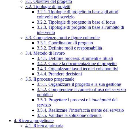
3.1. Obiettivi del progetto
3.2. Tipologie di progetti
3.2.1. Tipologie di progetto in base agli attori
coinvolti nel servizio
3.2.2. Tipologie di progetto in base al focus
3.2.3. Tipologie di progetto in base all’ambito di
intervento
3.3. Competenze, ruoli e figure coinvolte
3.3.1. Coordinatore di progetto
3.3.2. Definire ruoli e responsabilità
3.4. Metodo di lavoro
3.4.1. Definire processi, strumenti e rituali
3.4.2. Curare la documentazione di progetto
3.4.3. Organizzare tavoli tecnici collaborativi
3.4.4. Prendere decisioni
3.5. Il processo progettuale
3.5.1. Organizzare il progetto e la sua gestione
3.5.2. Comprendere il contesto d’uso del servizio
pubblico
3.5.3. Progettare i processi e i
touchpoint
del
servizio
3.5.4. Realizzare l’interfaccia utente del servizio
3.5.5. Validare la soluzione ottenuta
4. Ricerca progettuale
4.1. Ricerca primaria