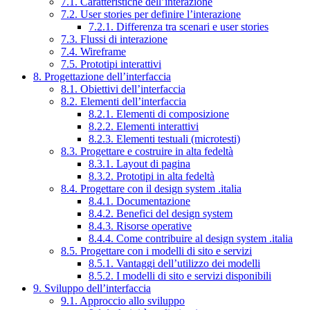
7.1. Caratteristiche dell’interazione
7.2. User stories per definire l’interazione
7.2.1. Differenza tra scenari e user stories
7.3. Flussi di interazione
7.4. Wireframe
7.5. Prototipi interattivi
8. Progettazione dell’interfaccia
8.1. Obiettivi dell’interfaccia
8.2. Elementi dell’interfaccia
8.2.1. Elementi di composizione
8.2.2. Elementi interattivi
8.2.3. Elementi testuali (microtesti)
8.3. Progettare e costruire in alta fedeltà
8.3.1. Layout di pagina
8.3.2. Prototipi in alta fedeltà
8.4. Progettare con il design system .italia
8.4.1. Documentazione
8.4.2. Benefici del design system
8.4.3. Risorse operative
8.4.4. Come contribuire al design system .italia
8.5. Progettare con i modelli di sito e servizi
8.5.1. Vantaggi dell’utilizzo dei modelli
8.5.2. I modelli di sito e servizi disponibili
9. Sviluppo dell’interfaccia
9.1. Approccio allo sviluppo