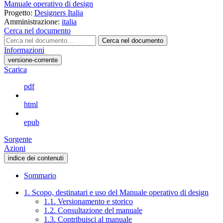
Manuale operativo di design
Progetto:
Designers Italia
Amministrazione:
italia
Cerca nel documento
Cerca nel documento
Informazioni
versione-corrente
Scarica
pdf
html
epub
Sorgente
Azioni
indice dei contenuti
Sommario
1. Scopo, destinatari e uso del Manuale operativo di design
1.1. Versionamento e storico
1.2. Consultazione del manuale
1.3. Contribuisci al manuale