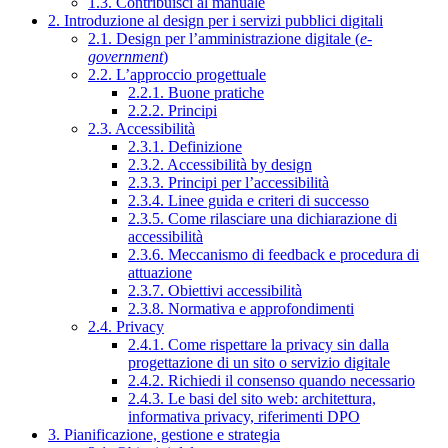
1.3. Contribuisci al manuale
2. Introduzione al design per i servizi pubblici digitali
2.1. Design per l’amministrazione digitale (
e-
government
)
2.2. L’approccio progettuale
2.2.1. Buone pratiche
2.2.2. Principi
2.3. Accessibilità
2.3.1. Definizione
2.3.2. Accessibilità by design
2.3.3. Principi per l’accessibilità
2.3.4. Linee guida e criteri di successo
2.3.5. Come rilasciare una dichiarazione di
accessibilità
2.3.6. Meccanismo di feedback e procedura di
attuazione
2.3.7. Obiettivi accessibilità
2.3.8. Normativa e approfondimenti
2.4. Privacy
2.4.1. Come rispettare la privacy sin dalla
progettazione di un sito o servizio digitale
2.4.2. Richiedi il consenso quando necessario
2.4.3. Le basi del sito web: architettura,
informativa privacy, riferimenti DPO
3. Pianificazione, gestione e strategia