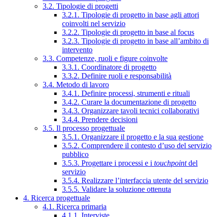
3.2. Tipologie di progetti
3.2.1. Tipologie di progetto in base agli attori
coinvolti nel servizio
3.2.2. Tipologie di progetto in base al focus
3.2.3. Tipologie di progetto in base all’ambito di
intervento
3.3. Competenze, ruoli e figure coinvolte
3.3.1. Coordinatore di progetto
3.3.2. Definire ruoli e responsabilità
3.4. Metodo di lavoro
3.4.1. Definire processi, strumenti e rituali
3.4.2. Curare la documentazione di progetto
3.4.3. Organizzare tavoli tecnici collaborativi
3.4.4. Prendere decisioni
3.5. Il processo progettuale
3.5.1. Organizzare il progetto e la sua gestione
3.5.2. Comprendere il contesto d’uso del servizio
pubblico
3.5.3. Progettare i processi e i
touchpoint
del
servizio
3.5.4. Realizzare l’interfaccia utente del servizio
3.5.5. Validare la soluzione ottenuta
4. Ricerca progettuale
4.1. Ricerca primaria
4.1.1. Interviste