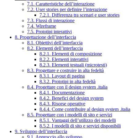
7.1. Caratteristiche dell’interazione
7.2. User stories per definire l’interazione
7.2.1. Differenza tra scenari e user stories
7.3. Flussi di interazione
7.4. Wireframe
7.5. Prototipi interattivi
8. Progettazione dell’interfaccia
8.1. Obiettivi dell’interfaccia
8.2. Elementi dell’interfaccia
8.2.1. Elementi di composizione
8.2.2. Elementi interattivi
8.2.3. Elementi testuali (microtesti)
8.3. Progettare e costruire in alta fedeltà
8.3.1. Layout di pagina
8.3.2. Prototipi in alta fedeltà
8.4. Progettare con il design system .italia
8.4.1. Documentazione
8.4.2. Benefici del design system
8.4.3. Risorse operative
8.4.4. Come contribuire al design system .italia
8.5. Progettare con i modelli di sito e servizi
8.5.1. Vantaggi dell’utilizzo dei modelli
8.5.2. I modelli di sito e servizi disponibili
9. Sviluppo dell’interfaccia
9.1. Approccio allo sviluppo