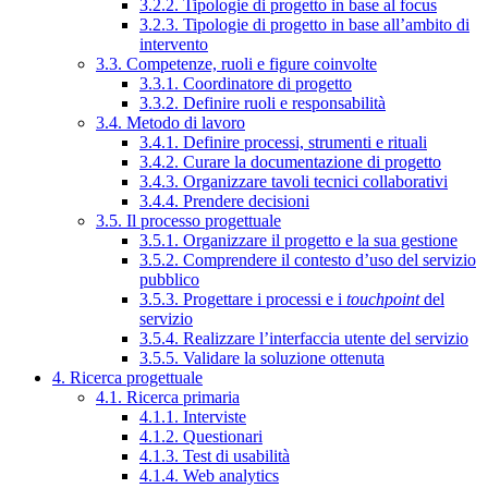
3.2.2. Tipologie di progetto in base al focus
3.2.3. Tipologie di progetto in base all’ambito di
intervento
3.3. Competenze, ruoli e figure coinvolte
3.3.1. Coordinatore di progetto
3.3.2. Definire ruoli e responsabilità
3.4. Metodo di lavoro
3.4.1. Definire processi, strumenti e rituali
3.4.2. Curare la documentazione di progetto
3.4.3. Organizzare tavoli tecnici collaborativi
3.4.4. Prendere decisioni
3.5. Il processo progettuale
3.5.1. Organizzare il progetto e la sua gestione
3.5.2. Comprendere il contesto d’uso del servizio
pubblico
3.5.3. Progettare i processi e i
touchpoint
del
servizio
3.5.4. Realizzare l’interfaccia utente del servizio
3.5.5. Validare la soluzione ottenuta
4. Ricerca progettuale
4.1. Ricerca primaria
4.1.1. Interviste
4.1.2. Questionari
4.1.3. Test di usabilità
4.1.4. Web analytics