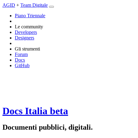
AGID
+
Team Digitale
Piano Triennale
Le community
Developers
Designers
Gli strumenti
Forum
Docs
GitHub
Docs Italia
beta
Documenti pubblici, digitali.