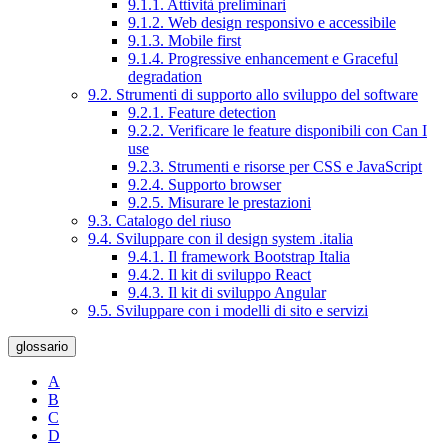
9.1.1. Attività preliminari
9.1.2. Web design responsivo e accessibile
9.1.3. Mobile first
9.1.4. Progressive enhancement e Graceful
degradation
9.2. Strumenti di supporto allo sviluppo del software
9.2.1. Feature detection
9.2.2. Verificare le feature disponibili con Can I
use
9.2.3. Strumenti e risorse per CSS e JavaScript
9.2.4. Supporto browser
9.2.5. Misurare le prestazioni
9.3. Catalogo del riuso
9.4. Sviluppare con il design system .italia
9.4.1. Il framework Bootstrap Italia
9.4.2. Il kit di sviluppo React
9.4.3. Il kit di sviluppo Angular
9.5. Sviluppare con i modelli di sito e servizi
glossario
A
B
C
D