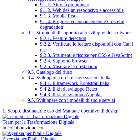
9.1.1. Attività preliminari
9.1.2. Web design responsivo e accessibile
9.1.3. Mobile first
9.1.4. Progressive enhancement e Graceful
degradation
9.2. Strumenti di supporto allo sviluppo del software
9.2.1. Feature detection
9.2.2. Verificare le feature disponibili con Can I
use
9.2.3. Strumenti e risorse per CSS e JavaScript
9.2.4. Supporto browser
9.2.5. Misurare le prestazioni
9.3. Catalogo del riuso
9.4. Sviluppare con il design system .italia
9.4.1. Il framework Bootstrap Italia
9.4.2. Il kit di sviluppo React
9.4.3. Il kit di sviluppo Angular
9.5. Sviluppare con i modelli di sito e servizi
1. Scopo, destinatari e uso del Manuale operativo di design
Team per la Trasformazione Digitale
in collaborazione con
Agenzia per l'Italia Digitale