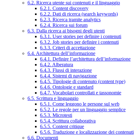
6.2. Ricerca utente sui contenuti e il linguaggio
6.2.1. Content discovery
6.2.2. Dati di ricerca (search keywords)
6.2.3. Ricerca tramite analytics
6.2.4. Ricerca sui forum
6.3. Dalla ricerca ai bisogni degli utenti
6.3.1. User stories per definire i contenuti
6.3.2. Job stories per definire i contenuti
6.3.3. Criteri di accettazione
6.4. Architettura dell’informazione
6.4.1. Definire l’architettura dell’informazione
6.4.2. Alberatura
6.4.3. Flussi di interazione
6.4.4. Sistemi di navigazione
6.4.5. Tipologie di contenuto (content type)
6.4.6. Ontologie e standard
6.4.7. Vocabolari controllati e tassonomie
6.5. Scrittura e linguaggio
6.5.1. Come leggono le persone sul web
6.5.2. Le regole per un linguaggio semplice
6.5.3. Microtesti
6.5.4. Scrittura collaborativa
6.5.5. Content critique
6.5.6. Traduzione e localizzazione dei contenuti
6.6. Documenti