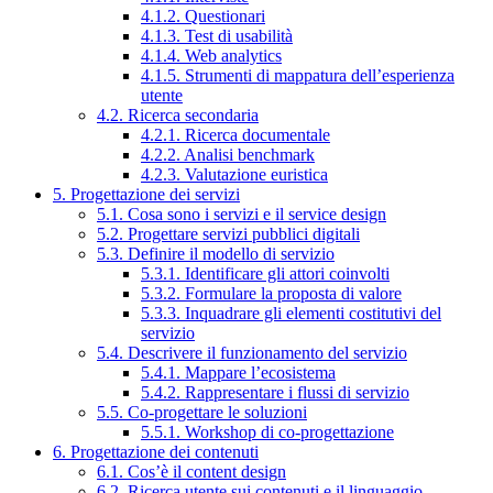
4.1.2. Questionari
4.1.3. Test di usabilità
4.1.4. Web analytics
4.1.5. Strumenti di mappatura dell’esperienza
utente
4.2. Ricerca secondaria
4.2.1. Ricerca documentale
4.2.2. Analisi benchmark
4.2.3. Valutazione euristica
5. Progettazione dei servizi
5.1. Cosa sono i servizi e il service design
5.2. Progettare servizi pubblici digitali
5.3. Definire il modello di servizio
5.3.1. Identificare gli attori coinvolti
5.3.2. Formulare la proposta di valore
5.3.3. Inquadrare gli elementi costitutivi del
servizio
5.4. Descrivere il funzionamento del servizio
5.4.1. Mappare l’ecosistema
5.4.2. Rappresentare i flussi di servizio
5.5. Co-progettare le soluzioni
5.5.1. Workshop di co-progettazione
6. Progettazione dei contenuti
6.1. Cos’è il content design
6.2. Ricerca utente sui contenuti e il linguaggio