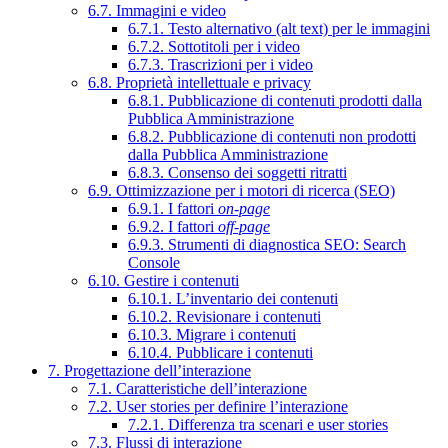
6.7. Immagini e video
6.7.1. Testo alternativo (alt text) per le immagini
6.7.2. Sottotitoli per i video
6.7.3. Trascrizioni per i video
6.8. Proprietà intellettuale e privacy
6.8.1. Pubblicazione di contenuti prodotti dalla
Pubblica Amministrazione
6.8.2. Pubblicazione di contenuti non prodotti
dalla Pubblica Amministrazione
6.8.3. Consenso dei soggetti ritratti
6.9. Ottimizzazione per i motori di ricerca (SEO)
6.9.1. I fattori
on-page
6.9.2. I fattori
off-page
6.9.3. Strumenti di diagnostica SEO: Search
Console
6.10. Gestire i contenuti
6.10.1. L’inventario dei contenuti
6.10.2. Revisionare i contenuti
6.10.3. Migrare i contenuti
6.10.4. Pubblicare i contenuti
7. Progettazione dell’interazione
7.1. Caratteristiche dell’interazione
7.2. User stories per definire l’interazione
7.2.1. Differenza tra scenari e user stories
7.3. Flussi di interazione