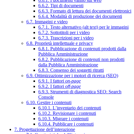
6.6.1. I documenti vanno sul web
6.6.2. Tipi di documenti
6.6.3. Formato di lettura dei documenti elettronici
6.6.4. Modalità di produzione dei documenti
6.7. Immagini e video
6.7.1. Testo alternativo (alt text) per le immagini
6.7.2. Sottotitoli per i video
6.7.3. Trascrizioni per i video
6.8. Proprietà intellettuale e privacy
6.8.1. Pubblicazione di contenuti prodotti dalla
Pubblica Amministrazione
6.8.2. Pubblicazione di contenuti non prodotti
dalla Pubblica Amministrazione
6.8.3. Consenso dei soggetti ritratti
6.9. Ottimizzazione per i motori di ricerca (SEO)
6.9.1. I fattori
on-page
6.9.2. I fattori
off-page
6.9.3. Strumenti di diagnostica SEO: Search
Console
6.10. Gestire i contenuti
6.10.1. L’inventario dei contenuti
6.10.2. Revisionare i contenuti
6.10.3. Migrare i contenuti
6.10.4. Pubblicare i contenuti
7. Progettazione dell’interazione