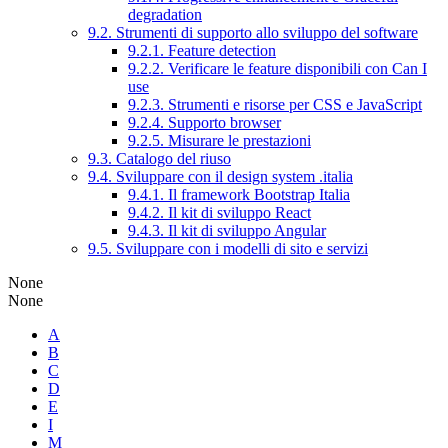
degradation
9.2. Strumenti di supporto allo sviluppo del software
9.2.1. Feature detection
9.2.2. Verificare le feature disponibili con Can I
use
9.2.3. Strumenti e risorse per CSS e JavaScript
9.2.4. Supporto browser
9.2.5. Misurare le prestazioni
9.3. Catalogo del riuso
9.4. Sviluppare con il design system .italia
9.4.1. Il framework Bootstrap Italia
9.4.2. Il kit di sviluppo React
9.4.3. Il kit di sviluppo Angular
9.5. Sviluppare con i modelli di sito e servizi
None
None
A
B
C
D
E
I
M