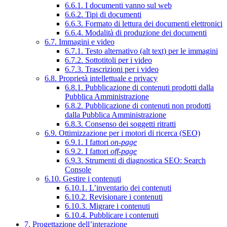
6.6.1. I documenti vanno sul web
6.6.2. Tipi di documenti
6.6.3. Formato di lettura dei documenti elettronici
6.6.4. Modalità di produzione dei documenti
6.7. Immagini e video
6.7.1. Testo alternativo (alt text) per le immagini
6.7.2. Sottotitoli per i video
6.7.3. Trascrizioni per i video
6.8. Proprietà intellettuale e privacy
6.8.1. Pubblicazione di contenuti prodotti dalla
Pubblica Amministrazione
6.8.2. Pubblicazione di contenuti non prodotti
dalla Pubblica Amministrazione
6.8.3. Consenso dei soggetti ritratti
6.9. Ottimizzazione per i motori di ricerca (SEO)
6.9.1. I fattori
on-page
6.9.2. I fattori
off-page
6.9.3. Strumenti di diagnostica SEO: Search
Console
6.10. Gestire i contenuti
6.10.1. L’inventario dei contenuti
6.10.2. Revisionare i contenuti
6.10.3. Migrare i contenuti
6.10.4. Pubblicare i contenuti
7. Progettazione dell’interazione