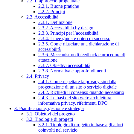
2.2. L’approccio progettuale
2.2.1. Buone pratiche
2.2.2. Principi
2.3. Accessibilità
2.3.1. Definizione
2.3.2. Accessibilità by design
2.3.3. Principi per l’accessibilità
2.3.4. Linee guida e criteri di successo
2.3.5. Come rilasciare una dichiarazione di
accessibilità
2.3.6. Meccanismo di feedback e procedura di
attuazione
2.3.7. Obiettivi accessibilità
2.3.8. Normativa e approfondimenti
2.4. Privacy
2.4.1. Come rispettare la privacy sin dalla
progettazione di un sito o servizio digitale
2.4.2. Richiedi il consenso quando necessario
2.4.3. Le basi del sito web: architettura,
informativa privacy, riferimenti DPO
3. Pianificazione, gestione e strategia
3.1. Obiettivi del progetto
3.2. Tipologie di progetti
3.2.1. Tipologie di progetto in base agli attori
coinvolti nel servizio