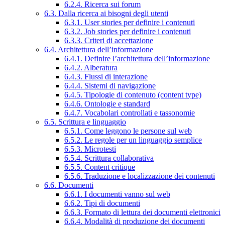
6.2.4. Ricerca sui forum
6.3. Dalla ricerca ai bisogni degli utenti
6.3.1. User stories per definire i contenuti
6.3.2. Job stories per definire i contenuti
6.3.3. Criteri di accettazione
6.4. Architettura dell’informazione
6.4.1. Definire l’architettura dell’informazione
6.4.2. Alberatura
6.4.3. Flussi di interazione
6.4.4. Sistemi di navigazione
6.4.5. Tipologie di contenuto (content type)
6.4.6. Ontologie e standard
6.4.7. Vocabolari controllati e tassonomie
6.5. Scrittura e linguaggio
6.5.1. Come leggono le persone sul web
6.5.2. Le regole per un linguaggio semplice
6.5.3. Microtesti
6.5.4. Scrittura collaborativa
6.5.5. Content critique
6.5.6. Traduzione e localizzazione dei contenuti
6.6. Documenti
6.6.1. I documenti vanno sul web
6.6.2. Tipi di documenti
6.6.3. Formato di lettura dei documenti elettronici
6.6.4. Modalità di produzione dei documenti