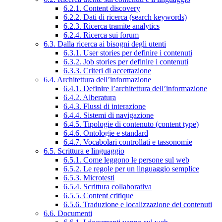
6.2.1. Content discovery
6.2.2. Dati di ricerca (search keywords)
6.2.3. Ricerca tramite analytics
6.2.4. Ricerca sui forum
6.3. Dalla ricerca ai bisogni degli utenti
6.3.1. User stories per definire i contenuti
6.3.2. Job stories per definire i contenuti
6.3.3. Criteri di accettazione
6.4. Architettura dell’informazione
6.4.1. Definire l’architettura dell’informazione
6.4.2. Alberatura
6.4.3. Flussi di interazione
6.4.4. Sistemi di navigazione
6.4.5. Tipologie di contenuto (content type)
6.4.6. Ontologie e standard
6.4.7. Vocabolari controllati e tassonomie
6.5. Scrittura e linguaggio
6.5.1. Come leggono le persone sul web
6.5.2. Le regole per un linguaggio semplice
6.5.3. Microtesti
6.5.4. Scrittura collaborativa
6.5.5. Content critique
6.5.6. Traduzione e localizzazione dei contenuti
6.6. Documenti