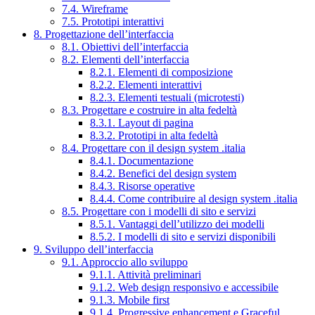
7.4. Wireframe
7.5. Prototipi interattivi
8. Progettazione dell’interfaccia
8.1. Obiettivi dell’interfaccia
8.2. Elementi dell’interfaccia
8.2.1. Elementi di composizione
8.2.2. Elementi interattivi
8.2.3. Elementi testuali (microtesti)
8.3. Progettare e costruire in alta fedeltà
8.3.1. Layout di pagina
8.3.2. Prototipi in alta fedeltà
8.4. Progettare con il design system .italia
8.4.1. Documentazione
8.4.2. Benefici del design system
8.4.3. Risorse operative
8.4.4. Come contribuire al design system .italia
8.5. Progettare con i modelli di sito e servizi
8.5.1. Vantaggi dell’utilizzo dei modelli
8.5.2. I modelli di sito e servizi disponibili
9. Sviluppo dell’interfaccia
9.1. Approccio allo sviluppo
9.1.1. Attività preliminari
9.1.2. Web design responsivo e accessibile
9.1.3. Mobile first
9.1.4. Progressive enhancement e Graceful