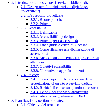
2. Introduzione al design per i servizi pubblici digitali
2.1. Design per l’amministrazione digitale (
e-
government
)
2.2. L’approccio progettuale
2.2.1. Buone pratiche
2.2.2. Principi
2.3. Accessibilità
2.3.1. Definizione
2.3.2. Accessibilità by design
2.3.3. Principi per l’accessibilità
2.3.4. Linee guida e criteri di successo
2.3.5. Come rilasciare una dichiarazione di
accessibilità
2.3.6. Meccanismo di feedback e procedura di
attuazione
2.3.7. Obiettivi accessibilità
2.3.8. Normativa e approfondimenti
2.4. Privacy
2.4.1. Come rispettare la privacy sin dalla
progettazione di un sito o servizio digitale
2.4.2. Richiedi il consenso quando necessario
2.4.3. Le basi del sito web: architettura,
informativa privacy, riferimenti DPO
3. Pianificazione, gestione e strategia
3.1. Obiettivi del progetto