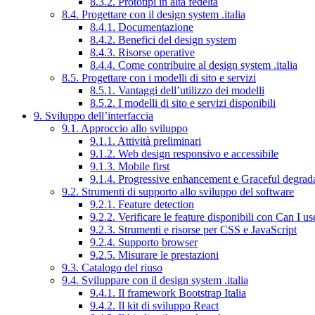
8.3.2. Prototipi in alta fedeltà
8.4. Progettare con il design system .italia
8.4.1. Documentazione
8.4.2. Benefici del design system
8.4.3. Risorse operative
8.4.4. Come contribuire al design system .italia
8.5. Progettare con i modelli di sito e servizi
8.5.1. Vantaggi dell’utilizzo dei modelli
8.5.2. I modelli di sito e servizi disponibili
9. Sviluppo dell’interfaccia
9.1. Approccio allo sviluppo
9.1.1. Attività preliminari
9.1.2. Web design responsivo e accessibile
9.1.3. Mobile first
9.1.4. Progressive enhancement e Graceful degrad
9.2. Strumenti di supporto allo sviluppo del software
9.2.1. Feature detection
9.2.2. Verificare le feature disponibili con Can I us
9.2.3. Strumenti e risorse per CSS e JavaScript
9.2.4. Supporto browser
9.2.5. Misurare le prestazioni
9.3. Catalogo del riuso
9.4. Sviluppare con il design system .italia
9.4.1. Il framework Bootstrap Italia
9.4.2. Il kit di sviluppo React