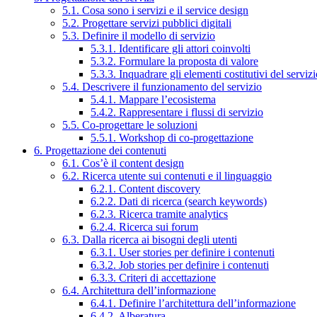
5.1. Cosa sono i servizi e il service design
5.2. Progettare servizi pubblici digitali
5.3. Definire il modello di servizio
5.3.1. Identificare gli attori coinvolti
5.3.2. Formulare la proposta di valore
5.3.3. Inquadrare gli elementi costitutivi del serviz
5.4. Descrivere il funzionamento del servizio
5.4.1. Mappare l’ecosistema
5.4.2. Rappresentare i flussi di servizio
5.5. Co-progettare le soluzioni
5.5.1. Workshop di co-progettazione
6. Progettazione dei contenuti
6.1. Cos’è il content design
6.2. Ricerca utente sui contenuti e il linguaggio
6.2.1. Content discovery
6.2.2. Dati di ricerca (search keywords)
6.2.3. Ricerca tramite analytics
6.2.4. Ricerca sui forum
6.3. Dalla ricerca ai bisogni degli utenti
6.3.1. User stories per definire i contenuti
6.3.2. Job stories per definire i contenuti
6.3.3. Criteri di accettazione
6.4. Architettura dell’informazione
6.4.1. Definire l’architettura dell’informazione
6.4.2. Alberatura