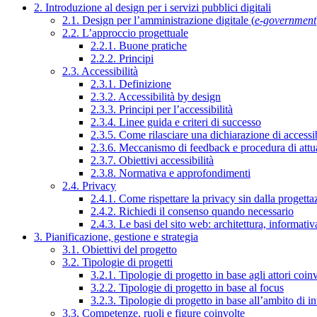
2. Introduzione al design per i servizi pubblici digitali
2.1. Design per l’amministrazione digitale (
e-government
2.2. L’approccio progettuale
2.2.1. Buone pratiche
2.2.2. Principi
2.3. Accessibilità
2.3.1. Definizione
2.3.2. Accessibilità by design
2.3.3. Principi per l’accessibilità
2.3.4. Linee guida e criteri di successo
2.3.5. Come rilasciare una dichiarazione di accessib
2.3.6. Meccanismo di feedback e procedura di attu
2.3.7. Obiettivi accessibilità
2.3.8. Normativa e approfondimenti
2.4. Privacy
2.4.1. Come rispettare la privacy sin dalla progettaz
2.4.2. Richiedi il consenso quando necessario
2.4.3. Le basi del sito web: architettura, informati
3. Pianificazione, gestione e strategia
3.1. Obiettivi del progetto
3.2. Tipologie di progetti
3.2.1. Tipologie di progetto in base agli attori coinv
3.2.2. Tipologie di progetto in base al focus
3.2.3. Tipologie di progetto in base all’ambito di i
3.3. Competenze, ruoli e figure coinvolte