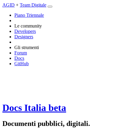
AGID
+
Team Digitale
Piano Triennale
Le community
Developers
Designers
Gli strumenti
Forum
Docs
GitHub
Docs Italia
beta
Documenti pubblici, digitali.