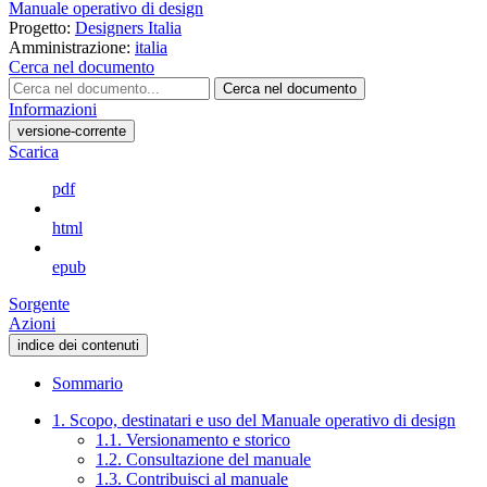
Manuale operativo di design
Progetto:
Designers Italia
Amministrazione:
italia
Cerca nel documento
Cerca nel documento
Informazioni
versione-corrente
Scarica
pdf
html
epub
Sorgente
Azioni
indice dei contenuti
Sommario
1. Scopo, destinatari e uso del Manuale operativo di design
1.1. Versionamento e storico
1.2. Consultazione del manuale
1.3. Contribuisci al manuale