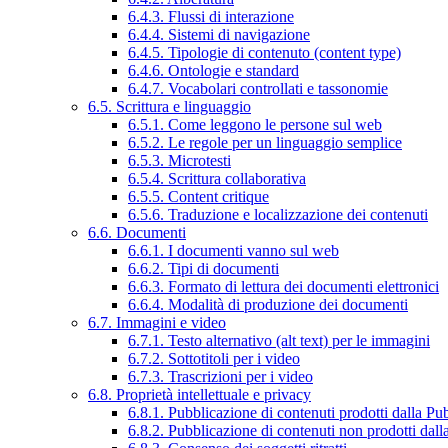
6.4.3. Flussi di interazione
6.4.4. Sistemi di navigazione
6.4.5. Tipologie di contenuto (content type)
6.4.6. Ontologie e standard
6.4.7. Vocabolari controllati e tassonomie
6.5. Scrittura e linguaggio
6.5.1. Come leggono le persone sul web
6.5.2. Le regole per un linguaggio semplice
6.5.3. Microtesti
6.5.4. Scrittura collaborativa
6.5.5. Content critique
6.5.6. Traduzione e localizzazione dei contenuti
6.6. Documenti
6.6.1. I documenti vanno sul web
6.6.2. Tipi di documenti
6.6.3. Formato di lettura dei documenti elettronici
6.6.4. Modalità di produzione dei documenti
6.7. Immagini e video
6.7.1. Testo alternativo (alt text) per le immagini
6.7.2. Sottotitoli per i video
6.7.3. Trascrizioni per i video
6.8. Proprietà intellettuale e privacy
6.8.1. Pubblicazione di contenuti prodotti dalla P
6.8.2. Pubblicazione di contenuti non prodotti dal