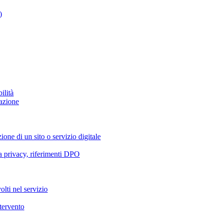
)
ilità
azione
ione di un sito o servizio digitale
va privacy, riferimenti DPO
olti nel servizio
ntervento