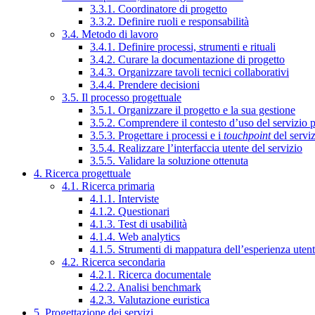
3.3.1. Coordinatore di progetto
3.3.2. Definire ruoli e responsabilità
3.4. Metodo di lavoro
3.4.1. Definire processi, strumenti e rituali
3.4.2. Curare la documentazione di progetto
3.4.3. Organizzare tavoli tecnici collaborativi
3.4.4. Prendere decisioni
3.5. Il processo progettuale
3.5.1. Organizzare il progetto e la sua gestione
3.5.2. Comprendere il contesto d’uso del servizio 
3.5.3. Progettare i processi e i
touchpoint
del servi
3.5.4. Realizzare l’interfaccia utente del servizio
3.5.5. Validare la soluzione ottenuta
4. Ricerca progettuale
4.1. Ricerca primaria
4.1.1. Interviste
4.1.2. Questionari
4.1.3. Test di usabilità
4.1.4. Web analytics
4.1.5. Strumenti di mappatura dell’esperienza uten
4.2. Ricerca secondaria
4.2.1. Ricerca documentale
4.2.2. Analisi benchmark
4.2.3. Valutazione euristica
5. Progettazione dei servizi