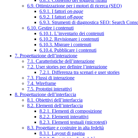
6.8.3. Consenso dei soggetti ritratti
6.9. Ottimizzazione per i motori di ricerca (SEO)
6.9.1. I fattori
on-page
6.9.2. I fattori
off-page
6.9.3. Strumenti di diagnostica SEO: Search Cons
6.10. Gestire i contenuti
6.10.1. L’inventario dei contenuti
6.10.2. Revisionare i contenuti
6.10.3. Migrare i contenuti
6.10.4. Pubblicare i contenuti
7. Progettazione dell’interazione
7.1. Caratteristiche dell’interazione
7.2. User stories per definire l’interazione
7.2.1. Differenza tra scenari e user stories
7.3. Flussi di interazione
7.4. Wireframe
7.5. Prototipi interattivi
8. Progettazione dell’interfaccia
8.1. Obiettivi dell’interfaccia
8.2. Elementi dell’interfaccia
8.2.1. Elementi di composizione
8.2.2. Elementi interattivi
8.2.3. Elementi testuali (microtesti)
8.3. Progettare e costruire in alta fedeltà
8.3.1. Layout di pagina