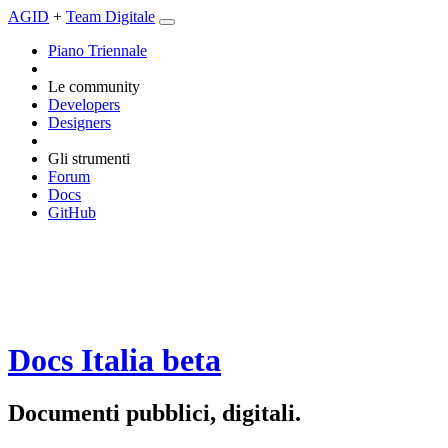
AGID
+
Team Digitale
Piano Triennale
Le community
Developers
Designers
Gli strumenti
Forum
Docs
GitHub
Docs Italia
beta
Documenti pubblici, digitali.