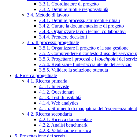
3.3.1. Coordinatore di progetto
3.3.2. Definire ruoli e responsabilità
3.4. Metodo di lavoro
3.4.1. Definire processi, strumenti e rituali
3.4.2. Curare la documentazione di progetto
3.4.3. Organizzare tavoli tecnici collaborativi
3.4.4. Prendere decisioni
3.5. Il processo progettuale
3.5.1. Organizzare il progetto e la sua gestione
3.5.2. Comprendere il contesto d’uso del servizio 
3.5.3. Progettare i processi e i
touchpoint
del servi
3.5.4. Realizzare l’interfaccia utente del servizio
3.5.5. Validare la soluzione ottenuta
4. Ricerca progettuale
4.1. Ricerca primaria
4.1.1. Interviste
4.1.2. Questionari
4.1.3. Test di usabilità
4.1.4. Web analytics
4.1.5. Strumenti di mappatura dell’esperienza uten
4.2. Ricerca secondaria
4.2.1. Ricerca documentale
4.2.2. Analisi benchmark
4.2.3. Valutazione euristica
5. Progettazione dei servizi