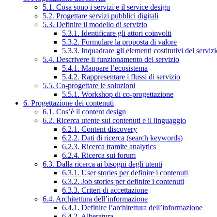
5.1. Cosa sono i servizi e il service design
5.2. Progettare servizi pubblici digitali
5.3. Definire il modello di servizio
5.3.1. Identificare gli attori coinvolti
5.3.2. Formulare la proposta di valore
5.3.3. Inquadrare gli elementi costitutivi del serviz
5.4. Descrivere il funzionamento del servizio
5.4.1. Mappare l’ecosistema
5.4.2. Rappresentare i flussi di servizio
5.5. Co-progettare le soluzioni
5.5.1. Workshop di co-progettazione
6. Progettazione dei contenuti
6.1. Cos’è il content design
6.2. Ricerca utente sui contenuti e il linguaggio
6.2.1. Content discovery
6.2.2. Dati di ricerca (search keywords)
6.2.3. Ricerca tramite analytics
6.2.4. Ricerca sui forum
6.3. Dalla ricerca ai bisogni degli utenti
6.3.1. User stories per definire i contenuti
6.3.2. Job stories per definire i contenuti
6.3.3. Criteri di accettazione
6.4. Architettura dell’informazione
6.4.1. Definire l’architettura dell’informazione
6.4.2. Alberatura