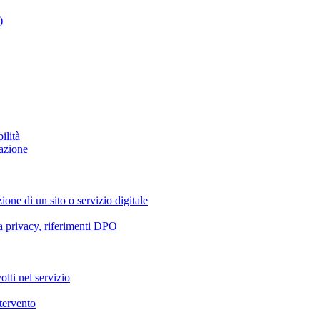
)
ilità
azione
ione di un sito o servizio digitale
va privacy, riferimenti DPO
olti nel servizio
ntervento