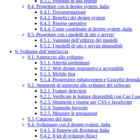
8.3.2. Prototipi in alta fedeltà
8.4. Progettare con il design system .italia
8.4.1. Documentazione
8.4.2. Benefici del design system
8.4.3. Risorse operative
8.4.4. Come contribuire al design system .italia
8.5. Progettare con i modelli di sito e servizi
8.5.1. Vantaggi dell’utilizzo dei modelli
8.5.2. I modelli di sito e servizi disponibili
9. Sviluppo dell’interfaccia
9.1. Approccio allo sviluppo
9.1.1. Attività preliminari
9.1.2. Web design responsivo e accessibile
9.1.3. Mobile first
9.1.4. Progressive enhancement e Graceful degrad
9.2. Strumenti di supporto allo sviluppo del software
9.2.1. Feature detection
9.2.2. Verificare le feature disponibili con Can I us
9.2.3. Strumenti e risorse per CSS e JavaScript
9.2.4. Supporto browser
9.2.5. Misurare le prestazioni
9.3. Catalogo del riuso
9.4. Sviluppare con il design system .italia
9.4.1. Il framework Bootstrap Italia
9.4.2. Il kit di sviluppo React