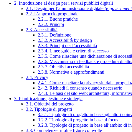
2. Introduzione al design per i servizi pubblici digitali
2.1. Design per l’amministrazione digitale (
e-government
2.2. L’approccio progettuale
2.2.1. Buone pratiche
2.2.2. Principi
2.3. Accessibilità
2.3.1. Definizione
2.3.2. Accessibilità by design
2.3.3. Principi per l’accessibilità
2.3.4. Linee guida e criteri di successo
2.3.5. Come rilasciare una dichiarazione di accessib
2.3.6. Meccanismo di feedback e procedura di attu
2.3.7. Obiettivi accessibilità
2.3.8. Normativa e approfondimenti
2.4. Privacy
2.4.1. Come rispettare la privacy sin dalla progettaz
2.4.2. Richiedi il consenso quando necessario
2.4.3. Le basi del sito web: architettura, informati
3. Pianificazione, gestione e strategia
3.1. Obiettivi del progetto
3.2. Tipologie di progetti
3.2.1. Tipologie di progetto in base agli attori coinv
3.2.2. Tipologie di progetto in base al focus
3.2.3. Tipologie di progetto in base all’ambito di i
3.3. Competenze, ruoli e figure coinvolte