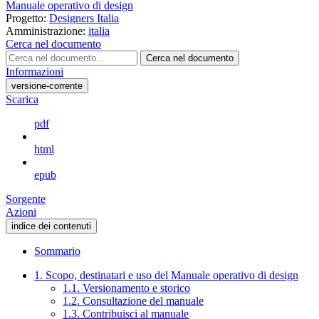
Manuale operativo di design
Progetto:
Designers Italia
Amministrazione:
italia
Cerca nel documento
Cerca nel documento
Informazioni
versione-corrente
Scarica
pdf
html
epub
Sorgente
Azioni
indice dei contenuti
Sommario
1. Scopo, destinatari e uso del Manuale operativo di design
1.1. Versionamento e storico
1.2. Consultazione del manuale
1.3. Contribuisci al manuale