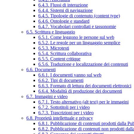
6.4.3. Flussi di interazione
6.4.4. Sistemi di navigazione
6.4.5. Tipologie di contenuto (content type)
6.4.6. Ontologie e standard
6.4.7. Vocabolari controllati e tassonomie
6.5. Scrittura e linguaggio
6.5.1. Come leggono le persone sul web
6.5.2. Le regole per un linguaggio semplice
6.5.3. Microtesti
6.5.4. Scrittura collaborativa
6.5.5. Content critique
6.5.6. Traduzione e localizzazione dei contenuti
6.6. Documenti
6.6.1. I documenti vanno sul web
6.6.2. Tipi di documenti
6.6.3. Formato di lettura dei documenti elettronici
6.6.4. Modalità di produzione dei documenti
6.7. Immagini e video
6.7.1. Testo alternativo (alt text) per le immagini
6.7.2. Sottotitoli per i video
6.7.3. Trascrizioni per i video
6.8. Proprietà intellettuale e privacy
6.8.1. Pubblicazione di contenuti prodotti dalla P
6.8.2. Pubblicazione di contenuti non prodotti dal