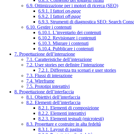
6.8.3. Consenso dei soggetti ritratti
6.9. Ottimizzazione per i motori di ricerca (SEO)
6.9.1. I fattori
on-page
6.9.2. I fattori
off-page
6.9.3. Strumenti di diagnostica SEO: Search Cons
6.10. Gestire i contenuti
6.10.1. L’inventario dei contenuti
6.10.2. Revisionare i contenuti
6.10.3. Migrare i contenuti
6.10.4. Pubblicare i contenuti
7. Progettazione dell’interazione
7.1. Caratteristiche dell’interazione
7.2. User stories per definire l’interazione
7.2.1. Differenza tra scenari e user stories
7.3. Flussi di interazione
7.4. Wireframe
7.5. Prototipi interattivi
8. Progettazione dell’interfaccia
8.1. Obiettivi dell’interfaccia
8.2. Elementi dell’interfaccia
8.2.1. Elementi di composizione
8.2.2. Elementi interattivi
8.2.3. Elementi testuali (microtesti)
8.3. Progettare e costruire in alta fedeltà
8.3.1. Layout di pagina