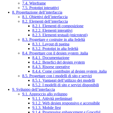
7.4. Wireframe
7.5. Prototipi interattivi
8. Progettazione dell’interfaccia
8.1. Obiettivi dell’interfaccia
8.2. Elementi dell’interfaccia
8.2.1. Elementi di composizione
8.2.2. Elementi interattivi
8.2.3. Elementi testuali (microtesti)
8.3. Progettare e costruire in alta fedeltà
8.3.1. Layout di pagina
8.3.2. Prototipi in alta fedeltà
8.4. Progettare con il design system .italia
8.4.1. Documentazione
8.4.2. Benefici del design system
8.4.3. Risorse operative
8.4.4. Come contribuire al design system .italia
8.5. Progettare con i modelli di sito e servizi
8.5.1. Vantaggi dell’utilizzo dei modelli
8.5.2. I modelli di sito e servizi disponibili
9. Sviluppo dell’interfaccia
9.1. Approccio allo sviluppo
9.1.1. Attività preliminari
9.1.2. Web design responsivo e accessibile
9.1.3. Mobile first
9.1.4. Progressive enhancement e Graceful