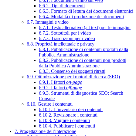
6.6.1. I documenti vanno sul web
6.6.2. Tipi di documenti
6.6.3. Formato di lettura dei documenti elettronici
6.6.4. Modalità di produzione dei documenti
6.7. Immagini e video
6.7.1. Testo alternativo (alt text) per le immagini
6.7.2. Sottotitoli per i video
6.7.3. Trascrizioni per i video
6.8. Proprietà intellettuale e privacy
6.8.1. Pubblicazione di contenuti prodotti dalla
Pubblica Amministrazione
6.8.2. Pubblicazione di contenuti non prodotti
dalla Pubblica Amministrazione
6.8.3. Consenso dei soggetti ritratti
6.9. Ottimizzazione per i motori di ricerca (SEO)
6.9.1. I fattori
on-page
6.9.2. I fattori
off-page
6.9.3. Strumenti di diagnostica SEO: Search
Console
6.10. Gestire i contenuti
6.10.1. L’inventario dei contenuti
6.10.2. Revisionare i contenuti
6.10.3. Migrare i contenuti
6.10.4. Pubblicare i contenuti
7. Progettazione dell’interazione