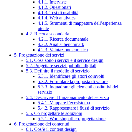
4.1.1. Interviste
4.1.2. Questionari
4.1.3. Test di usabilità
4.1.4. Web analytics
4.1.5. Strumenti di mappatura dell’esperienza
utente
4.2. Ricerca secondaria
4.2.1. Ricerca documentale
4.2.2. Analisi benchmark
4.2.3. Valutazione euristica
5. Progettazione dei servizi
5.1. Cosa sono i servizi e il service design
5.2. Progettare servizi pubblici digitali
5.3. Definire il modello di servizio
5.3.1. Identificare gli attori coinvolti
5.3.2. Formulare la proposta di valore
5.3.3. Inquadrare gli elementi costitutivi del
servizio
5.4. Descrivere il funzionamento del servizio
5.4.1. Mappare l’ecosistema
5.4.2. Rappresentare i flussi di servizio
5.5. Co-progettare le soluzioni
5.5.1. Workshop di co-progettazione
6. Progettazione dei contenuti
6.1. Cos’è il content design