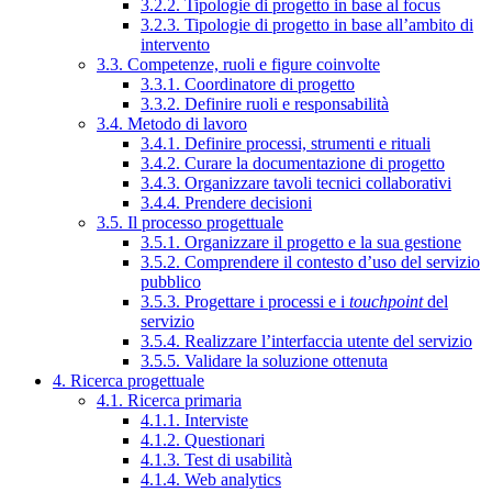
3.2.2. Tipologie di progetto in base al focus
3.2.3. Tipologie di progetto in base all’ambito di
intervento
3.3. Competenze, ruoli e figure coinvolte
3.3.1. Coordinatore di progetto
3.3.2. Definire ruoli e responsabilità
3.4. Metodo di lavoro
3.4.1. Definire processi, strumenti e rituali
3.4.2. Curare la documentazione di progetto
3.4.3. Organizzare tavoli tecnici collaborativi
3.4.4. Prendere decisioni
3.5. Il processo progettuale
3.5.1. Organizzare il progetto e la sua gestione
3.5.2. Comprendere il contesto d’uso del servizio
pubblico
3.5.3. Progettare i processi e i
touchpoint
del
servizio
3.5.4. Realizzare l’interfaccia utente del servizio
3.5.5. Validare la soluzione ottenuta
4. Ricerca progettuale
4.1. Ricerca primaria
4.1.1. Interviste
4.1.2. Questionari
4.1.3. Test di usabilità
4.1.4. Web analytics