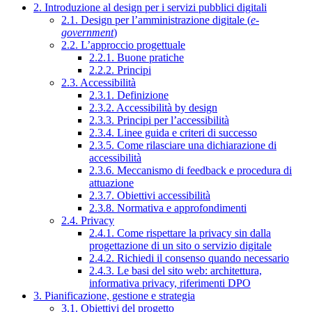
2. Introduzione al design per i servizi pubblici digitali
2.1. Design per l’amministrazione digitale (
e-
government
)
2.2. L’approccio progettuale
2.2.1. Buone pratiche
2.2.2. Principi
2.3. Accessibilità
2.3.1. Definizione
2.3.2. Accessibilità by design
2.3.3. Principi per l’accessibilità
2.3.4. Linee guida e criteri di successo
2.3.5. Come rilasciare una dichiarazione di
accessibilità
2.3.6. Meccanismo di feedback e procedura di
attuazione
2.3.7. Obiettivi accessibilità
2.3.8. Normativa e approfondimenti
2.4. Privacy
2.4.1. Come rispettare la privacy sin dalla
progettazione di un sito o servizio digitale
2.4.2. Richiedi il consenso quando necessario
2.4.3. Le basi del sito web: architettura,
informativa privacy, riferimenti DPO
3. Pianificazione, gestione e strategia
3.1. Obiettivi del progetto