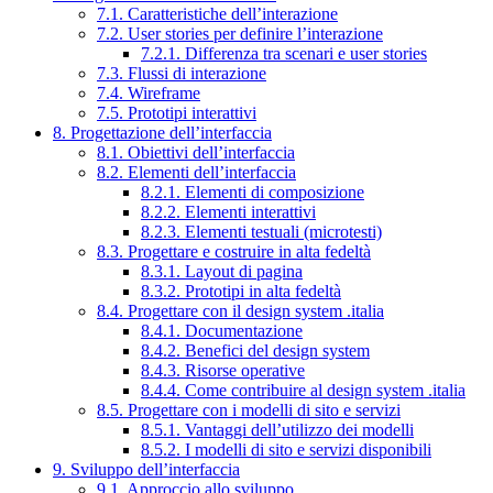
7.1. Caratteristiche dell’interazione
7.2. User stories per definire l’interazione
7.2.1. Differenza tra scenari e user stories
7.3. Flussi di interazione
7.4. Wireframe
7.5. Prototipi interattivi
8. Progettazione dell’interfaccia
8.1. Obiettivi dell’interfaccia
8.2. Elementi dell’interfaccia
8.2.1. Elementi di composizione
8.2.2. Elementi interattivi
8.2.3. Elementi testuali (microtesti)
8.3. Progettare e costruire in alta fedeltà
8.3.1. Layout di pagina
8.3.2. Prototipi in alta fedeltà
8.4. Progettare con il design system .italia
8.4.1. Documentazione
8.4.2. Benefici del design system
8.4.3. Risorse operative
8.4.4. Come contribuire al design system .italia
8.5. Progettare con i modelli di sito e servizi
8.5.1. Vantaggi dell’utilizzo dei modelli
8.5.2. I modelli di sito e servizi disponibili
9. Sviluppo dell’interfaccia
9.1. Approccio allo sviluppo