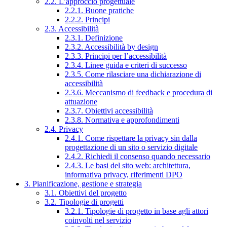
2.2. L’approccio progettuale
2.2.1. Buone pratiche
2.2.2. Principi
2.3. Accessibilità
2.3.1. Definizione
2.3.2. Accessibilità by design
2.3.3. Principi per l’accessibilità
2.3.4. Linee guida e criteri di successo
2.3.5. Come rilasciare una dichiarazione di
accessibilità
2.3.6. Meccanismo di feedback e procedura di
attuazione
2.3.7. Obiettivi accessibilità
2.3.8. Normativa e approfondimenti
2.4. Privacy
2.4.1. Come rispettare la privacy sin dalla
progettazione di un sito o servizio digitale
2.4.2. Richiedi il consenso quando necessario
2.4.3. Le basi del sito web: architettura,
informativa privacy, riferimenti DPO
3. Pianificazione, gestione e strategia
3.1. Obiettivi del progetto
3.2. Tipologie di progetti
3.2.1. Tipologie di progetto in base agli attori
coinvolti nel servizio