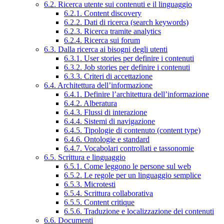
6.2. Ricerca utente sui contenuti e il linguaggio
6.2.1. Content discovery
6.2.2. Dati di ricerca (search keywords)
6.2.3. Ricerca tramite analytics
6.2.4. Ricerca sui forum
6.3. Dalla ricerca ai bisogni degli utenti
6.3.1. User stories per definire i contenuti
6.3.2. Job stories per definire i contenuti
6.3.3. Criteri di accettazione
6.4. Architettura dell’informazione
6.4.1. Definire l’architettura dell’informazione
6.4.2. Alberatura
6.4.3. Flussi di interazione
6.4.4. Sistemi di navigazione
6.4.5. Tipologie di contenuto (content type)
6.4.6. Ontologie e standard
6.4.7. Vocabolari controllati e tassonomie
6.5. Scrittura e linguaggio
6.5.1. Come leggono le persone sul web
6.5.2. Le regole per un linguaggio semplice
6.5.3. Microtesti
6.5.4. Scrittura collaborativa
6.5.5. Content critique
6.5.6. Traduzione e localizzazione dei contenuti
6.6. Documenti