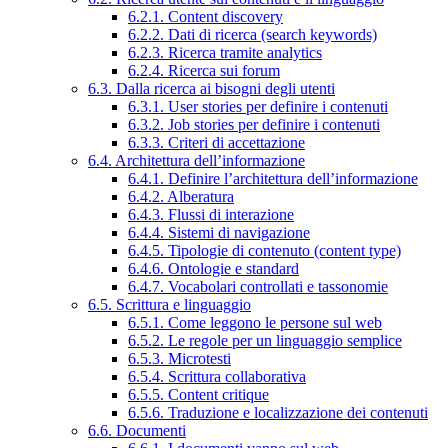
6.2.1. Content discovery
6.2.2. Dati di ricerca (search keywords)
6.2.3. Ricerca tramite analytics
6.2.4. Ricerca sui forum
6.3. Dalla ricerca ai bisogni degli utenti
6.3.1. User stories per definire i contenuti
6.3.2. Job stories per definire i contenuti
6.3.3. Criteri di accettazione
6.4. Architettura dell’informazione
6.4.1. Definire l’architettura dell’informazione
6.4.2. Alberatura
6.4.3. Flussi di interazione
6.4.4. Sistemi di navigazione
6.4.5. Tipologie di contenuto (content type)
6.4.6. Ontologie e standard
6.4.7. Vocabolari controllati e tassonomie
6.5. Scrittura e linguaggio
6.5.1. Come leggono le persone sul web
6.5.2. Le regole per un linguaggio semplice
6.5.3. Microtesti
6.5.4. Scrittura collaborativa
6.5.5. Content critique
6.5.6. Traduzione e localizzazione dei contenuti
6.6. Documenti