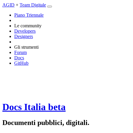
AGID
+
Team Digitale
Piano Triennale
Le community
Developers
Designers
Gli strumenti
Forum
Docs
GitHub
Docs Italia
beta
Documenti pubblici, digitali.