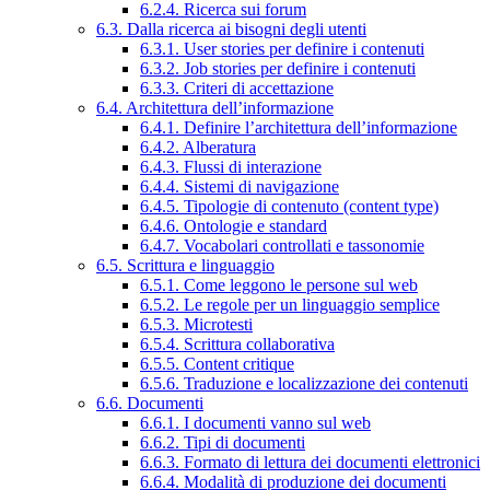
6.2.4. Ricerca sui forum
6.3. Dalla ricerca ai bisogni degli utenti
6.3.1. User stories per definire i contenuti
6.3.2. Job stories per definire i contenuti
6.3.3. Criteri di accettazione
6.4. Architettura dell’informazione
6.4.1. Definire l’architettura dell’informazione
6.4.2. Alberatura
6.4.3. Flussi di interazione
6.4.4. Sistemi di navigazione
6.4.5. Tipologie di contenuto (content type)
6.4.6. Ontologie e standard
6.4.7. Vocabolari controllati e tassonomie
6.5. Scrittura e linguaggio
6.5.1. Come leggono le persone sul web
6.5.2. Le regole per un linguaggio semplice
6.5.3. Microtesti
6.5.4. Scrittura collaborativa
6.5.5. Content critique
6.5.6. Traduzione e localizzazione dei contenuti
6.6. Documenti
6.6.1. I documenti vanno sul web
6.6.2. Tipi di documenti
6.6.3. Formato di lettura dei documenti elettronici
6.6.4. Modalità di produzione dei documenti