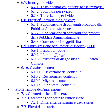
6.7. Immagini e video
6.7.1. Testo alternativo (alt text) per le immagini
6.7.2. Sottotitoli per i video
6.7.3. Trascrizioni per i video
6.8. Proprietà intellettuale e privacy
6.8.1. Pubblicazione di contenuti prodotti dalla
Pubblica Amministrazione
6.8.2. Pubblicazione di contenuti non prodotti
dalla Pubblica Amministrazione
6.8.3. Consenso dei soggetti ritratti
6.9. Ottimizzazione per i motori di ricerca (SEO)
6.9.1. I fattori
on-page
6.9.2. I fattori
off-page
6.9.3. Strumenti di diagnostica SEO: Search
Console
6.10. Gestire i contenuti
6.10.1. L’inventario dei contenuti
6.10.2. Revisionare i contenuti
6.10.3. Migrare i contenuti
6.10.4. Pubblicare i contenuti
7. Progettazione dell’interazione
7.1. Caratteristiche dell’interazione
7.2. User stories per definire l’interazione
7.2.1. Differenza tra scenari e user stories
7.3. Flussi di interazione