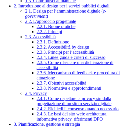
1.3. Contribuisci al manuale
2. Introduzione al design per i servizi pubblici digitali
2.1. Design per l’amministrazione digitale (
e-
government
)
2.2. L’approccio progettuale
2.2.1. Buone pratiche
2.2.2. Principi
2.3. Accessibilità
2.3.1. Definizione
2.3.2. Accessibilità by design
2.3.3. Principi per l’accessibilità
2.3.4. Linee guida e criteri di successo
2.3.5. Come rilasciare una dichiarazione di
accessibilità
2.3.6. Meccanismo di feedback e procedura di
attuazione
2.3.7. Obiettivi accessibilità
2.3.8. Normativa e approfondimenti
2.4. Privacy
2.4.1. Come rispettare la privacy sin dalla
progettazione di un sito o servizio digitale
2.4.2. Richiedi il consenso quando necessario
2.4.3. Le basi del sito web: architettura,
informativa privacy, riferimenti DPO
3. Pianificazione, gestione e strategia