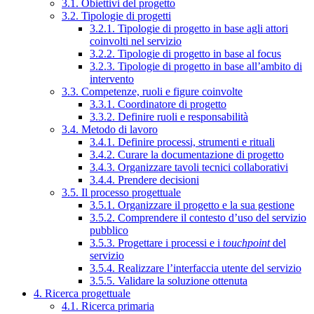
3.1. Obiettivi del progetto
3.2. Tipologie di progetti
3.2.1. Tipologie di progetto in base agli attori
coinvolti nel servizio
3.2.2. Tipologie di progetto in base al focus
3.2.3. Tipologie di progetto in base all’ambito di
intervento
3.3. Competenze, ruoli e figure coinvolte
3.3.1. Coordinatore di progetto
3.3.2. Definire ruoli e responsabilità
3.4. Metodo di lavoro
3.4.1. Definire processi, strumenti e rituali
3.4.2. Curare la documentazione di progetto
3.4.3. Organizzare tavoli tecnici collaborativi
3.4.4. Prendere decisioni
3.5. Il processo progettuale
3.5.1. Organizzare il progetto e la sua gestione
3.5.2. Comprendere il contesto d’uso del servizio
pubblico
3.5.3. Progettare i processi e i
touchpoint
del
servizio
3.5.4. Realizzare l’interfaccia utente del servizio
3.5.5. Validare la soluzione ottenuta
4. Ricerca progettuale
4.1. Ricerca primaria