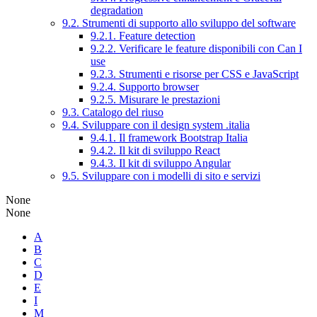
degradation
9.2. Strumenti di supporto allo sviluppo del software
9.2.1. Feature detection
9.2.2. Verificare le feature disponibili con Can I
use
9.2.3. Strumenti e risorse per CSS e JavaScript
9.2.4. Supporto browser
9.2.5. Misurare le prestazioni
9.3. Catalogo del riuso
9.4. Sviluppare con il design system .italia
9.4.1. Il framework Bootstrap Italia
9.4.2. Il kit di sviluppo React
9.4.3. Il kit di sviluppo Angular
9.5. Sviluppare con i modelli di sito e servizi
None
None
A
B
C
D
E
I
M