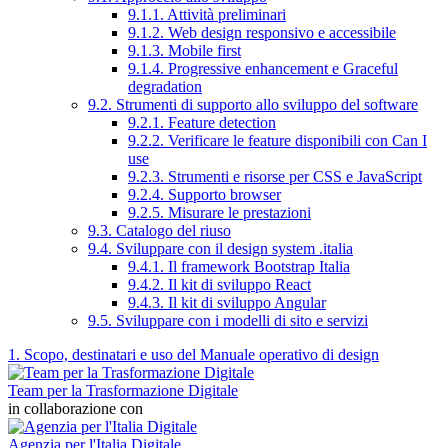
9.1.1. Attività preliminari
9.1.2. Web design responsivo e accessibile
9.1.3. Mobile first
9.1.4. Progressive enhancement e Graceful
degradation
9.2. Strumenti di supporto allo sviluppo del software
9.2.1. Feature detection
9.2.2. Verificare le feature disponibili con Can I
use
9.2.3. Strumenti e risorse per CSS e JavaScript
9.2.4. Supporto browser
9.2.5. Misurare le prestazioni
9.3. Catalogo del riuso
9.4. Sviluppare con il design system .italia
9.4.1. Il framework Bootstrap Italia
9.4.2. Il kit di sviluppo React
9.4.3. Il kit di sviluppo Angular
9.5. Sviluppare con i modelli di sito e servizi
1. Scopo, destinatari e uso del Manuale operativo di design
Team per la Trasformazione Digitale
in collaborazione con
Agenzia per l'Italia Digitale