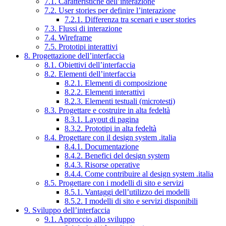
7.1. Caratteristiche dell’interazione
7.2. User stories per definire l’interazione
7.2.1. Differenza tra scenari e user stories
7.3. Flussi di interazione
7.4. Wireframe
7.5. Prototipi interattivi
8. Progettazione dell’interfaccia
8.1. Obiettivi dell’interfaccia
8.2. Elementi dell’interfaccia
8.2.1. Elementi di composizione
8.2.2. Elementi interattivi
8.2.3. Elementi testuali (microtesti)
8.3. Progettare e costruire in alta fedeltà
8.3.1. Layout di pagina
8.3.2. Prototipi in alta fedeltà
8.4. Progettare con il design system .italia
8.4.1. Documentazione
8.4.2. Benefici del design system
8.4.3. Risorse operative
8.4.4. Come contribuire al design system .italia
8.5. Progettare con i modelli di sito e servizi
8.5.1. Vantaggi dell’utilizzo dei modelli
8.5.2. I modelli di sito e servizi disponibili
9. Sviluppo dell’interfaccia
9.1. Approccio allo sviluppo