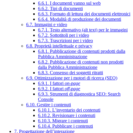
6.6.1. I documenti vanno sul web
6.6.2. Tipi di documenti
6.6.3. Formato di lettura dei documenti elettronici
6.6.4. Modalità di produzione dei documenti
6.7. Immagini e video
6.7.1. Testo alternativo (alt text) per le immagini
6.7.2. Sottotitoli per i video
6.7.3. Trascrizioni per i video
6.8. Proprietà intellettuale e privacy
6.8.1. Pubblicazione di contenuti prodotti dalla
Pubblica Amministrazione
6.8.2. Pubblicazione di contenuti non prodotti
dalla Pubblica Amministrazione
6.8.3. Consenso dei soggetti ritratti
6.9. Ottimizzazione per i motori di ricerca (SEO)
6.9.1. I fattori
on-page
6.9.2. I fattori
off-page
6.9.3. Strumenti di diagnostica SEO: Search
Console
6.10. Gestire i contenuti
6.10.1. L’inventario dei contenuti
6.10.2. Revisionare i contenuti
6.10.3. Migrare i contenuti
6.10.4. Pubblicare i contenuti
7. Progettazione dell’interazione