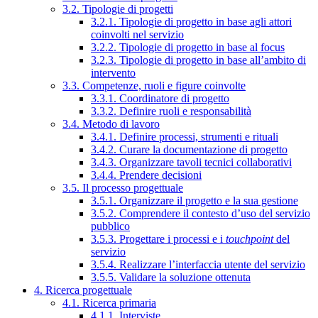
3.2. Tipologie di progetti
3.2.1. Tipologie di progetto in base agli attori
coinvolti nel servizio
3.2.2. Tipologie di progetto in base al focus
3.2.3. Tipologie di progetto in base all’ambito di
intervento
3.3. Competenze, ruoli e figure coinvolte
3.3.1. Coordinatore di progetto
3.3.2. Definire ruoli e responsabilità
3.4. Metodo di lavoro
3.4.1. Definire processi, strumenti e rituali
3.4.2. Curare la documentazione di progetto
3.4.3. Organizzare tavoli tecnici collaborativi
3.4.4. Prendere decisioni
3.5. Il processo progettuale
3.5.1. Organizzare il progetto e la sua gestione
3.5.2. Comprendere il contesto d’uso del servizio
pubblico
3.5.3. Progettare i processi e i
touchpoint
del
servizio
3.5.4. Realizzare l’interfaccia utente del servizio
3.5.5. Validare la soluzione ottenuta
4. Ricerca progettuale
4.1. Ricerca primaria
4.1.1. Interviste