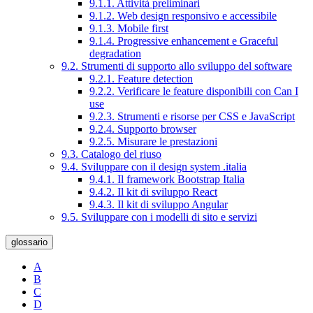
9.1.1. Attività preliminari
9.1.2. Web design responsivo e accessibile
9.1.3. Mobile first
9.1.4. Progressive enhancement e Graceful
degradation
9.2. Strumenti di supporto allo sviluppo del software
9.2.1. Feature detection
9.2.2. Verificare le feature disponibili con Can I
use
9.2.3. Strumenti e risorse per CSS e JavaScript
9.2.4. Supporto browser
9.2.5. Misurare le prestazioni
9.3. Catalogo del riuso
9.4. Sviluppare con il design system .italia
9.4.1. Il framework Bootstrap Italia
9.4.2. Il kit di sviluppo React
9.4.3. Il kit di sviluppo Angular
9.5. Sviluppare con i modelli di sito e servizi
glossario
A
B
C
D