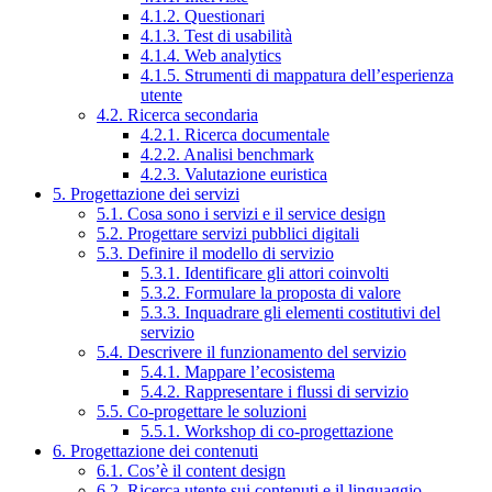
4.1.2. Questionari
4.1.3. Test di usabilità
4.1.4. Web analytics
4.1.5. Strumenti di mappatura dell’esperienza
utente
4.2. Ricerca secondaria
4.2.1. Ricerca documentale
4.2.2. Analisi benchmark
4.2.3. Valutazione euristica
5. Progettazione dei servizi
5.1. Cosa sono i servizi e il service design
5.2. Progettare servizi pubblici digitali
5.3. Definire il modello di servizio
5.3.1. Identificare gli attori coinvolti
5.3.2. Formulare la proposta di valore
5.3.3. Inquadrare gli elementi costitutivi del
servizio
5.4. Descrivere il funzionamento del servizio
5.4.1. Mappare l’ecosistema
5.4.2. Rappresentare i flussi di servizio
5.5. Co-progettare le soluzioni
5.5.1. Workshop di co-progettazione
6. Progettazione dei contenuti
6.1. Cos’è il content design
6.2. Ricerca utente sui contenuti e il linguaggio