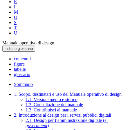
E
I
M
O
S
T
U
Manuale operativo di design
indici e glossario
contenuti
figure
tabelle
glossario
Sommario
1. Scopo, destinatari e uso del Manuale operativo di design
1.1. Versionamento e storico
1.2. Consultazione del manuale
1.3. Contribuisci al manuale
2. Introduzione al design per i servizi pubblici digitali
2.1. Design per l’amministrazione digitale (
e-
government
)