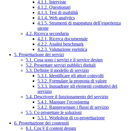
4.1.1. Interviste
4.1.2. Questionari
4.1.3. Test di usabilità
4.1.4. Web analytics
4.1.5. Strumenti di mappatura dell’esperienza
utente
4.2. Ricerca secondaria
4.2.1. Ricerca documentale
4.2.2. Analisi benchmark
4.2.3. Valutazione euristica
5. Progettazione dei servizi
5.1. Cosa sono i servizi e il service design
5.2. Progettare servizi pubblici digitali
5.3. Definire il modello di servizio
5.3.1. Identificare gli attori coinvolti
5.3.2. Formulare la proposta di valore
5.3.3. Inquadrare gli elementi costitutivi del
servizio
5.4. Descrivere il funzionamento del servizio
5.4.1. Mappare l’ecosistema
5.4.2. Rappresentare i flussi di servizio
5.5. Co-progettare le soluzioni
5.5.1. Workshop di co-progettazione
6. Progettazione dei contenuti
6.1. Cos’è il content design