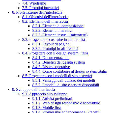
7.4. Wireframe
7.5. Prototipi interattivi
8. Progettazione dell’interfaccia
8.1. Obiettivi dell’interfaccia
8.2. Elementi dell’interfaccia
8.2.1. Elementi di composizione
8.2.2. Elementi interattivi
8.2.3. Elementi testuali (microtesti)
8.3. Progettare e costruire in alta fedeltà
8.3.1. Layout di pagina
8.3.2. Prototipi in alta fedeltà
8.4. Progettare con il design system .italia
8.4.1. Documentazione
8.4.2. Benefici del design system
8.4.3. Risorse operative
8.4.4. Come contribuire al design system .italia
8.5. Progettare con i modelli di sito e servizi
8.5.1. Vantaggi dell’utilizzo dei modelli
8.5.2. I modelli di sito e servizi disponibili
9. Sviluppo dell’interfaccia
9.1. Approccio allo sviluppo
9.1.1. Attività preliminari
9.1.2. Web design responsivo e accessibile
9.1.3. Mobile first
9.1.4. Progressive enhancement e Graceful