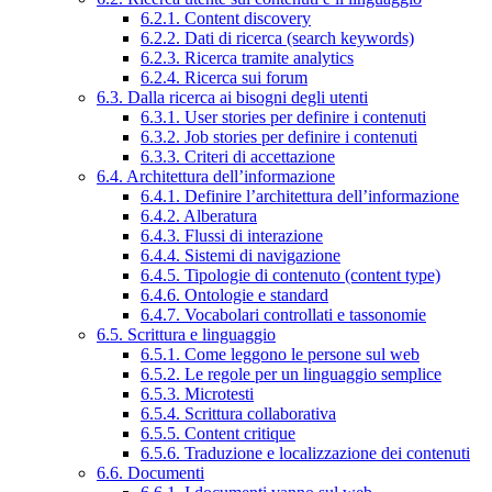
6.2.1. Content discovery
6.2.2. Dati di ricerca (search keywords)
6.2.3. Ricerca tramite analytics
6.2.4. Ricerca sui forum
6.3. Dalla ricerca ai bisogni degli utenti
6.3.1. User stories per definire i contenuti
6.3.2. Job stories per definire i contenuti
6.3.3. Criteri di accettazione
6.4. Architettura dell’informazione
6.4.1. Definire l’architettura dell’informazione
6.4.2. Alberatura
6.4.3. Flussi di interazione
6.4.4. Sistemi di navigazione
6.4.5. Tipologie di contenuto (content type)
6.4.6. Ontologie e standard
6.4.7. Vocabolari controllati e tassonomie
6.5. Scrittura e linguaggio
6.5.1. Come leggono le persone sul web
6.5.2. Le regole per un linguaggio semplice
6.5.3. Microtesti
6.5.4. Scrittura collaborativa
6.5.5. Content critique
6.5.6. Traduzione e localizzazione dei contenuti
6.6. Documenti