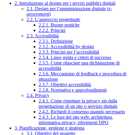
2. Introduzione al design per i servizi pubblici digitali
2.1. Design per l’amministrazione digitale (
e-
government
)
2.2. L’approccio progettuale
2.2.1. Buone pratiche
2.2.2. Principi
2.3. Accessibilità
2.3.1. Definizione
2.3.2. Accessibilità by design
2.3.3. Principi per l’accessibilità
2.3.4. Linee guida e criteri di successo
2.3.5. Come rilasciare una dichiarazione di
accessibilità
2.3.6. Meccanismo di feedback e procedura di
attuazione
2.3.7. Obiettivi accessibilità
2.3.8. Normativa e approfondimenti
2.4. Privacy
2.4.1. Come rispettare la privacy sin dalla
progettazione di un sito o servizio digitale
2.4.2. Richiedi il consenso quando necessario
2.4.3. Le basi del sito web: architettura,
informativa privacy, riferimenti DPO
3. Pianificazione, gestione e strategia
3.1. Obiettivi del progetto