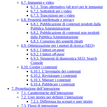
6.7. Immagini e video
6.7.1. Testo alternativo (alt text) per le immagini
6.7.2. Sottotitoli per i video
6.7.3. Trascrizioni per i video
6.8. Proprietà intellettuale e privacy
6.8.1. Pubblicazione di contenuti prodotti dalla
Pubblica Amministrazione
6.8.2. Pubblicazione di contenuti non prodotti
dalla Pubblica Amministrazione
6.8.3. Consenso dei soggetti ritratti
6.9. Ottimizzazione per i motori di ricerca (SEO)
6.9.1. I fattori
on-page
6.9.2. I fattori
off-page
6.9.3. Strumenti di diagnostica SEO: Search
Console
6.10. Gestire i contenuti
6.10.1. L’inventario dei contenuti
6.10.2. Revisionare i contenuti
6.10.3. Migrare i contenuti
6.10.4. Pubblicare i contenuti
7. Progettazione dell’interazione
7.1. Caratteristiche dell’interazione
7.2. User stories per definire l’interazione
7.2.1. Differenza tra scenari e user stories
7.3. Flussi di interazione