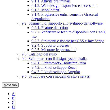
9.1.1. Attività preliminari
9.1.2. Web design responsivo e accessibile
9.1.3. Mobile first
9.1.4. Progressive enhancement e Graceful
degradation
9.2. Strumenti di supporto allo sviluppo del software
9.2.1. Feature detection
9.2.2. Verificare le feature disponibili con Can I
use
9.2.3. Strumenti e risorse per CSS e JavaScript
9.2.4. Supporto browser
9.2.5. Misurare le prestazioni
9.3. Catalogo del riuso
9.4. Sviluppare con il design system .italia
9.4.1. Il framework Bootstrap Italia
9.4.2. Il kit di sviluppo React
9.4.3. Il kit di sviluppo Angular
9.5. Sviluppare con i modelli di sito e servizi
glossario
A
B
C
D