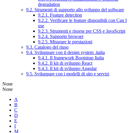
degradation
9.2. Strumenti di supporto allo sviluppo del software
9.2.1. Feature detection
9.2.2. Verificare le feature disponibili con Can I
use
9.2.3. Strumenti e risorse per CSS e JavaScript
9.2.4. Supporto browser
9.2.5. Misurare le prestazioni
9.3. Catalogo del riuso
9.4. Sviluppare con il design system .italia
9.4.1. Il framework Bootstrap Italia
9.4.2. Il kit di sviluppo React
9.4.3. Il kit di sviluppo Angular
9.5. Sviluppare con i modelli di sito e servizi
None
None
A
B
C
D
E
I
M