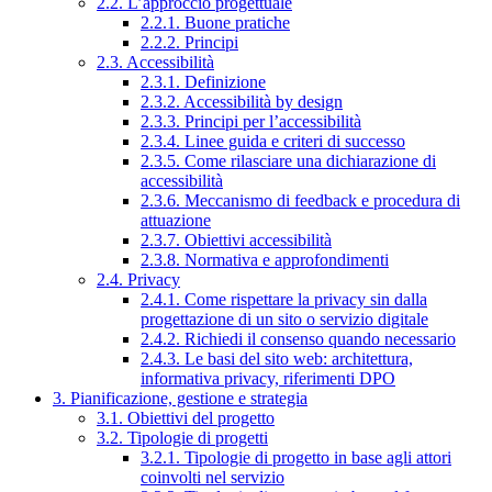
2.2. L’approccio progettuale
2.2.1. Buone pratiche
2.2.2. Principi
2.3. Accessibilità
2.3.1. Definizione
2.3.2. Accessibilità by design
2.3.3. Principi per l’accessibilità
2.3.4. Linee guida e criteri di successo
2.3.5. Come rilasciare una dichiarazione di
accessibilità
2.3.6. Meccanismo di feedback e procedura di
attuazione
2.3.7. Obiettivi accessibilità
2.3.8. Normativa e approfondimenti
2.4. Privacy
2.4.1. Come rispettare la privacy sin dalla
progettazione di un sito o servizio digitale
2.4.2. Richiedi il consenso quando necessario
2.4.3. Le basi del sito web: architettura,
informativa privacy, riferimenti DPO
3. Pianificazione, gestione e strategia
3.1. Obiettivi del progetto
3.2. Tipologie di progetti
3.2.1. Tipologie di progetto in base agli attori
coinvolti nel servizio