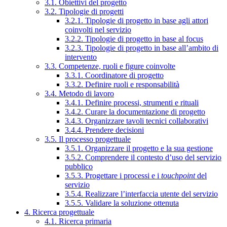
3.1. Obiettivi del progetto
3.2. Tipologie di progetti
3.2.1. Tipologie di progetto in base agli attori
coinvolti nel servizio
3.2.2. Tipologie di progetto in base al focus
3.2.3. Tipologie di progetto in base all’ambito di
intervento
3.3. Competenze, ruoli e figure coinvolte
3.3.1. Coordinatore di progetto
3.3.2. Definire ruoli e responsabilità
3.4. Metodo di lavoro
3.4.1. Definire processi, strumenti e rituali
3.4.2. Curare la documentazione di progetto
3.4.3. Organizzare tavoli tecnici collaborativi
3.4.4. Prendere decisioni
3.5. Il processo progettuale
3.5.1. Organizzare il progetto e la sua gestione
3.5.2. Comprendere il contesto d’uso del servizio
pubblico
3.5.3. Progettare i processi e i
touchpoint
del
servizio
3.5.4. Realizzare l’interfaccia utente del servizio
3.5.5. Validare la soluzione ottenuta
4. Ricerca progettuale
4.1. Ricerca primaria