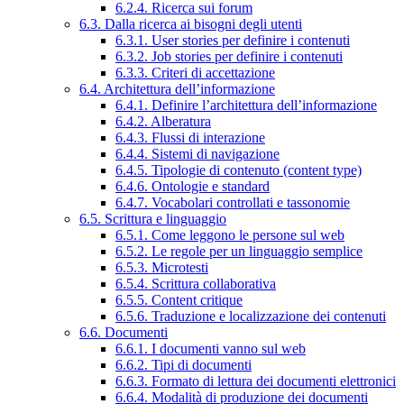
6.2.4. Ricerca sui forum
6.3. Dalla ricerca ai bisogni degli utenti
6.3.1. User stories per definire i contenuti
6.3.2. Job stories per definire i contenuti
6.3.3. Criteri di accettazione
6.4. Architettura dell’informazione
6.4.1. Definire l’architettura dell’informazione
6.4.2. Alberatura
6.4.3. Flussi di interazione
6.4.4. Sistemi di navigazione
6.4.5. Tipologie di contenuto (content type)
6.4.6. Ontologie e standard
6.4.7. Vocabolari controllati e tassonomie
6.5. Scrittura e linguaggio
6.5.1. Come leggono le persone sul web
6.5.2. Le regole per un linguaggio semplice
6.5.3. Microtesti
6.5.4. Scrittura collaborativa
6.5.5. Content critique
6.5.6. Traduzione e localizzazione dei contenuti
6.6. Documenti
6.6.1. I documenti vanno sul web
6.6.2. Tipi di documenti
6.6.3. Formato di lettura dei documenti elettronici
6.6.4. Modalità di produzione dei documenti