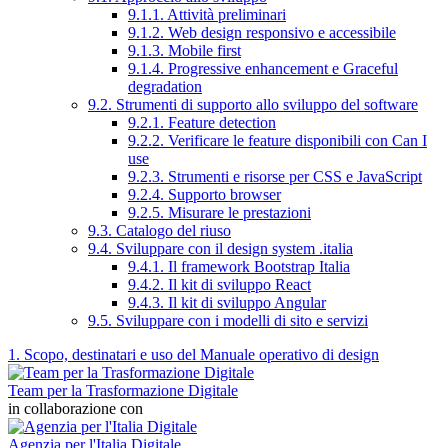
9.1.1. Attività preliminari
9.1.2. Web design responsivo e accessibile
9.1.3. Mobile first
9.1.4. Progressive enhancement e Graceful
degradation
9.2. Strumenti di supporto allo sviluppo del software
9.2.1. Feature detection
9.2.2. Verificare le feature disponibili con Can I
use
9.2.3. Strumenti e risorse per CSS e JavaScript
9.2.4. Supporto browser
9.2.5. Misurare le prestazioni
9.3. Catalogo del riuso
9.4. Sviluppare con il design system .italia
9.4.1. Il framework Bootstrap Italia
9.4.2. Il kit di sviluppo React
9.4.3. Il kit di sviluppo Angular
9.5. Sviluppare con i modelli di sito e servizi
1. Scopo, destinatari e uso del Manuale operativo di design
Team per la Trasformazione Digitale
in collaborazione con
Agenzia per l'Italia Digitale