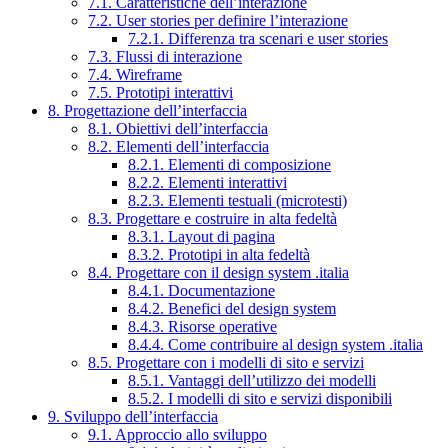
7.1. Caratteristiche dell’interazione
7.2. User stories per definire l’interazione
7.2.1. Differenza tra scenari e user stories
7.3. Flussi di interazione
7.4. Wireframe
7.5. Prototipi interattivi
8. Progettazione dell’interfaccia
8.1. Obiettivi dell’interfaccia
8.2. Elementi dell’interfaccia
8.2.1. Elementi di composizione
8.2.2. Elementi interattivi
8.2.3. Elementi testuali (microtesti)
8.3. Progettare e costruire in alta fedeltà
8.3.1. Layout di pagina
8.3.2. Prototipi in alta fedeltà
8.4. Progettare con il design system .italia
8.4.1. Documentazione
8.4.2. Benefici del design system
8.4.3. Risorse operative
8.4.4. Come contribuire al design system .italia
8.5. Progettare con i modelli di sito e servizi
8.5.1. Vantaggi dell’utilizzo dei modelli
8.5.2. I modelli di sito e servizi disponibili
9. Sviluppo dell’interfaccia
9.1. Approccio allo sviluppo