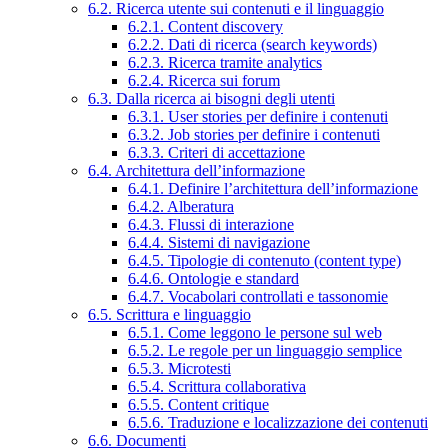
6.2. Ricerca utente sui contenuti e il linguaggio
6.2.1. Content discovery
6.2.2. Dati di ricerca (search keywords)
6.2.3. Ricerca tramite analytics
6.2.4. Ricerca sui forum
6.3. Dalla ricerca ai bisogni degli utenti
6.3.1. User stories per definire i contenuti
6.3.2. Job stories per definire i contenuti
6.3.3. Criteri di accettazione
6.4. Architettura dell’informazione
6.4.1. Definire l’architettura dell’informazione
6.4.2. Alberatura
6.4.3. Flussi di interazione
6.4.4. Sistemi di navigazione
6.4.5. Tipologie di contenuto (content type)
6.4.6. Ontologie e standard
6.4.7. Vocabolari controllati e tassonomie
6.5. Scrittura e linguaggio
6.5.1. Come leggono le persone sul web
6.5.2. Le regole per un linguaggio semplice
6.5.3. Microtesti
6.5.4. Scrittura collaborativa
6.5.5. Content critique
6.5.6. Traduzione e localizzazione dei contenuti
6.6. Documenti