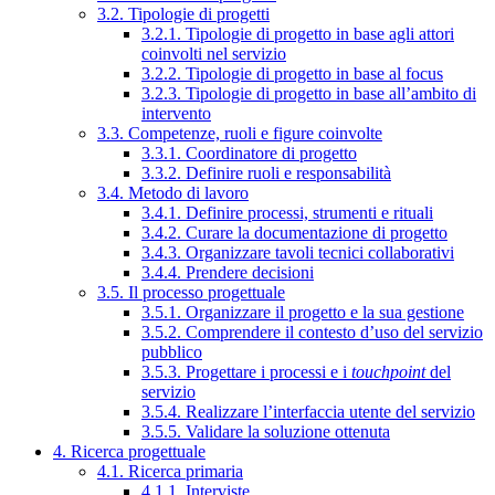
3.2. Tipologie di progetti
3.2.1. Tipologie di progetto in base agli attori
coinvolti nel servizio
3.2.2. Tipologie di progetto in base al focus
3.2.3. Tipologie di progetto in base all’ambito di
intervento
3.3. Competenze, ruoli e figure coinvolte
3.3.1. Coordinatore di progetto
3.3.2. Definire ruoli e responsabilità
3.4. Metodo di lavoro
3.4.1. Definire processi, strumenti e rituali
3.4.2. Curare la documentazione di progetto
3.4.3. Organizzare tavoli tecnici collaborativi
3.4.4. Prendere decisioni
3.5. Il processo progettuale
3.5.1. Organizzare il progetto e la sua gestione
3.5.2. Comprendere il contesto d’uso del servizio
pubblico
3.5.3. Progettare i processi e i
touchpoint
del
servizio
3.5.4. Realizzare l’interfaccia utente del servizio
3.5.5. Validare la soluzione ottenuta
4. Ricerca progettuale
4.1. Ricerca primaria
4.1.1. Interviste