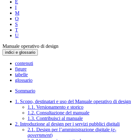
E
I
M
O
S
T
U
Manuale operativo di design
indici e glossario
contenuti
figure
tabelle
glossario
Sommario
1. Scopo, destinatari e uso del Manuale operativo di design
1.1. Versionamento e storico
1.2. Consultazione del manuale
1.3. Contribuisci al manuale
2. Introduzione al design per i servizi pubblici digitali
2.1. Design per l’amministrazione digitale (
e-
government
)