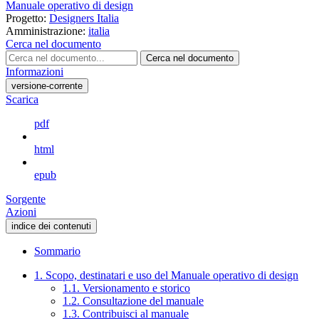
Manuale operativo di design
Progetto:
Designers Italia
Amministrazione:
italia
Cerca nel documento
Cerca nel documento
Informazioni
versione-corrente
Scarica
pdf
html
epub
Sorgente
Azioni
indice dei contenuti
Sommario
1. Scopo, destinatari e uso del Manuale operativo di design
1.1. Versionamento e storico
1.2. Consultazione del manuale
1.3. Contribuisci al manuale