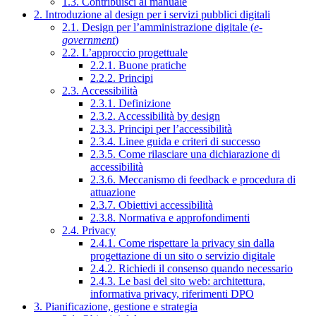
1.3. Contribuisci al manuale
2. Introduzione al design per i servizi pubblici digitali
2.1. Design per l’amministrazione digitale (
e-
government
)
2.2. L’approccio progettuale
2.2.1. Buone pratiche
2.2.2. Principi
2.3. Accessibilità
2.3.1. Definizione
2.3.2. Accessibilità by design
2.3.3. Principi per l’accessibilità
2.3.4. Linee guida e criteri di successo
2.3.5. Come rilasciare una dichiarazione di
accessibilità
2.3.6. Meccanismo di feedback e procedura di
attuazione
2.3.7. Obiettivi accessibilità
2.3.8. Normativa e approfondimenti
2.4. Privacy
2.4.1. Come rispettare la privacy sin dalla
progettazione di un sito o servizio digitale
2.4.2. Richiedi il consenso quando necessario
2.4.3. Le basi del sito web: architettura,
informativa privacy, riferimenti DPO
3. Pianificazione, gestione e strategia