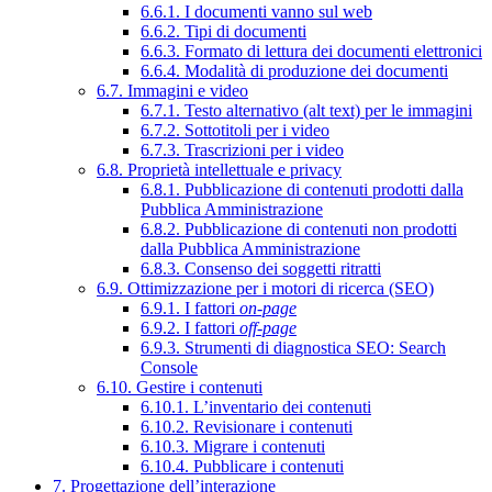
6.6.1. I documenti vanno sul web
6.6.2. Tipi di documenti
6.6.3. Formato di lettura dei documenti elettronici
6.6.4. Modalità di produzione dei documenti
6.7. Immagini e video
6.7.1. Testo alternativo (alt text) per le immagini
6.7.2. Sottotitoli per i video
6.7.3. Trascrizioni per i video
6.8. Proprietà intellettuale e privacy
6.8.1. Pubblicazione di contenuti prodotti dalla
Pubblica Amministrazione
6.8.2. Pubblicazione di contenuti non prodotti
dalla Pubblica Amministrazione
6.8.3. Consenso dei soggetti ritratti
6.9. Ottimizzazione per i motori di ricerca (SEO)
6.9.1. I fattori
on-page
6.9.2. I fattori
off-page
6.9.3. Strumenti di diagnostica SEO: Search
Console
6.10. Gestire i contenuti
6.10.1. L’inventario dei contenuti
6.10.2. Revisionare i contenuti
6.10.3. Migrare i contenuti
6.10.4. Pubblicare i contenuti
7. Progettazione dell’interazione