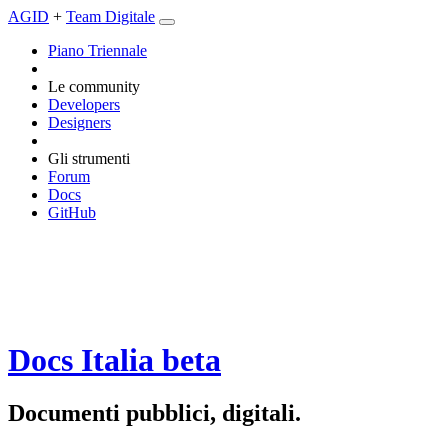
AGID
+
Team Digitale
Piano Triennale
Le community
Developers
Designers
Gli strumenti
Forum
Docs
GitHub
Docs Italia
beta
Documenti pubblici, digitali.