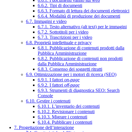
6.6.1. I documenti vanno sul web
6.6.2. Tipi di documenti
6.6.3. Formato di lettura dei documenti elettronici
6.6.4. Modalità di produzione dei documenti
6.7. Immagini e video
6.7.1. Testo alternativo (alt text) per le immagini
6.7.2. Sottotitoli per i video
6.7.3. Trascrizioni per i video
6.8. Proprietà intellettuale e privacy
6.8.1. Pubblicazione di contenuti prodotti dalla
Pubblica Amministrazione
6.8.2. Pubblicazione di contenuti non prodotti
dalla Pubblica Amministrazione
6.8.3. Consenso dei soggetti ritratti
6.9. Ottimizzazione per i motori di ricerca (SEO)
6.9.1. I fattori
on-page
6.9.2. I fattori
off-page
6.9.3. Strumenti di diagnostica SEO: Search
Console
6.10. Gestire i contenuti
6.10.1. L’inventario dei contenuti
6.10.2. Revisionare i contenuti
6.10.3. Migrare i contenuti
6.10.4. Pubblicare i contenuti
7. Progettazione dell’interazione