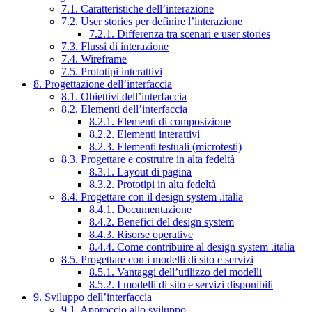
7.1. Caratteristiche dell’interazione
7.2. User stories per definire l’interazione
7.2.1. Differenza tra scenari e user stories
7.3. Flussi di interazione
7.4. Wireframe
7.5. Prototipi interattivi
8. Progettazione dell’interfaccia
8.1. Obiettivi dell’interfaccia
8.2. Elementi dell’interfaccia
8.2.1. Elementi di composizione
8.2.2. Elementi interattivi
8.2.3. Elementi testuali (microtesti)
8.3. Progettare e costruire in alta fedeltà
8.3.1. Layout di pagina
8.3.2. Prototipi in alta fedeltà
8.4. Progettare con il design system .italia
8.4.1. Documentazione
8.4.2. Benefici del design system
8.4.3. Risorse operative
8.4.4. Come contribuire al design system .italia
8.5. Progettare con i modelli di sito e servizi
8.5.1. Vantaggi dell’utilizzo dei modelli
8.5.2. I modelli di sito e servizi disponibili
9. Sviluppo dell’interfaccia
9.1. Approccio allo sviluppo