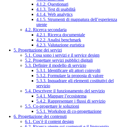
4.1.2. Questionari
4.1.3. Test di usabilità
4.1.4. Web analytics
4.1.5. Strumenti di mappatura dell’esperienza
utente
4.2. Ricerca secondaria
4.2.1. Ricerca documentale
4.2.2. Analisi benchmark
4.2.3. Valutazione euristica
5. Progettazione dei servizi
5.1. Cosa sono i servizi e il service design
5.2. Progettare servizi pubblici digitali
5.3. Definire il modello di servizio
5.3.1. Identificare gli attori coinvolti
5.3.2. Formulare la proposta di valore
5.3.3. Inquadrare gli elementi costitutivi del
servizio
5.4. Descrivere il funzionamento del servizio
5.4.1. Mappare l’ecosistema
5.4.2. Rappresentare i flussi di servizio
5.5. Co-progettare le soluzioni
5.5.1. Workshop di co-progettazione
6. Progettazione dei contenuti
6.1. Cos’è il content design
6.2. Ricerca utente sui contenuti e il linguaggio