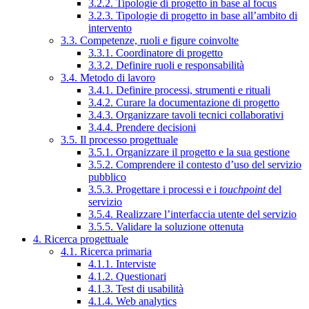
3.2.2. Tipologie di progetto in base al focus
3.2.3. Tipologie di progetto in base all’ambito di
intervento
3.3. Competenze, ruoli e figure coinvolte
3.3.1. Coordinatore di progetto
3.3.2. Definire ruoli e responsabilità
3.4. Metodo di lavoro
3.4.1. Definire processi, strumenti e rituali
3.4.2. Curare la documentazione di progetto
3.4.3. Organizzare tavoli tecnici collaborativi
3.4.4. Prendere decisioni
3.5. Il processo progettuale
3.5.1. Organizzare il progetto e la sua gestione
3.5.2. Comprendere il contesto d’uso del servizio
pubblico
3.5.3. Progettare i processi e i
touchpoint
del
servizio
3.5.4. Realizzare l’interfaccia utente del servizio
3.5.5. Validare la soluzione ottenuta
4. Ricerca progettuale
4.1. Ricerca primaria
4.1.1. Interviste
4.1.2. Questionari
4.1.3. Test di usabilità
4.1.4. Web analytics