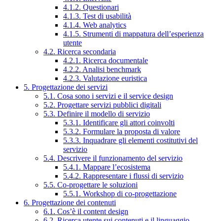
4.1.2. Questionari
4.1.3. Test di usabilità
4.1.4. Web analytics
4.1.5. Strumenti di mappatura dell’esperienza
utente
4.2. Ricerca secondaria
4.2.1. Ricerca documentale
4.2.2. Analisi benchmark
4.2.3. Valutazione euristica
5. Progettazione dei servizi
5.1. Cosa sono i servizi e il service design
5.2. Progettare servizi pubblici digitali
5.3. Definire il modello di servizio
5.3.1. Identificare gli attori coinvolti
5.3.2. Formulare la proposta di valore
5.3.3. Inquadrare gli elementi costitutivi del
servizio
5.4. Descrivere il funzionamento del servizio
5.4.1. Mappare l’ecosistema
5.4.2. Rappresentare i flussi di servizio
5.5. Co-progettare le soluzioni
5.5.1. Workshop di co-progettazione
6. Progettazione dei contenuti
6.1. Cos’è il content design
6.2. Ricerca utente sui contenuti e il linguaggio