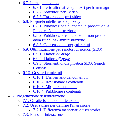
6.7. Immagini e video
6.7.1. Testo alternativo (alt text) per le immagini
6.7.2. Sottotitoli per i video
6.7.3. Trascrizioni per i video
6.8. Proprietà intellettuale e privacy
6.8.1. Pubblicazione di contenuti prodotti dalla
Pubblica Amministrazione
6.8.2. Pubblicazione di contenuti non prodotti
dalla Pubblica Amministrazione
6.8.3. Consenso dei soggetti ritratti
6.9. Ottimizzazione per i motori di ricerca (SEO)
6.9.1. I fattori
on-page
6.9.2. I fattori
off-page
6.9.3. Strumenti di diagnostica SEO: Search
Console
6.10. Gestire i contenuti
6.10.1. L’inventario dei contenuti
6.10.2. Revisionare i contenuti
6.10.3. Migrare i contenuti
6.10.4. Pubblicare i contenuti
7. Progettazione dell’interazione
7.1. Caratteristiche dell’interazione
7.2. User stories per definire l’interazione
7.2.1. Differenza tra scenari e user stories
7.3. Flussi di interazione