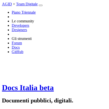
AGID
+
Team Digitale
Piano Triennale
Le community
Developers
Designers
Gli strumenti
Forum
Docs
GitHub
Docs Italia
beta
Documenti pubblici, digitali.