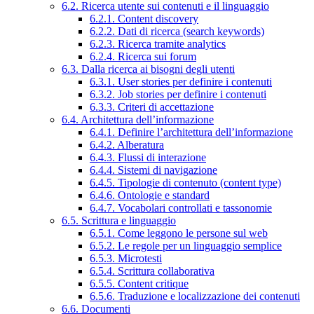
6.2. Ricerca utente sui contenuti e il linguaggio
6.2.1. Content discovery
6.2.2. Dati di ricerca (search keywords)
6.2.3. Ricerca tramite analytics
6.2.4. Ricerca sui forum
6.3. Dalla ricerca ai bisogni degli utenti
6.3.1. User stories per definire i contenuti
6.3.2. Job stories per definire i contenuti
6.3.3. Criteri di accettazione
6.4. Architettura dell’informazione
6.4.1. Definire l’architettura dell’informazione
6.4.2. Alberatura
6.4.3. Flussi di interazione
6.4.4. Sistemi di navigazione
6.4.5. Tipologie di contenuto (content type)
6.4.6. Ontologie e standard
6.4.7. Vocabolari controllati e tassonomie
6.5. Scrittura e linguaggio
6.5.1. Come leggono le persone sul web
6.5.2. Le regole per un linguaggio semplice
6.5.3. Microtesti
6.5.4. Scrittura collaborativa
6.5.5. Content critique
6.5.6. Traduzione e localizzazione dei contenuti
6.6. Documenti