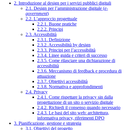
2. Introduzione al design per i servizi pubblici digitali
2.1. Design per l’amministrazione digitale (
e-
government
)
2.2. L’approccio progettuale
2.2.1. Buone pratiche
2.2.2. Principi
2.3. Accessibilità
2.3.1. Definizione
2.3.2. Accessibilità by design
2.3.3. Principi per l’accessibilità
2.3.4. Linee guida e criteri di successo
2.3.5. Come rilasciare una dichiarazione di
accessibilità
2.3.6. Meccanismo di feedback e procedura di
attuazione
2.3.7. Obiettivi accessibilità
2.3.8. Normativa e approfondimenti
2.4. Privacy
2.4.1. Come rispettare la privacy sin dalla
progettazione di un sito o servizio digitale
2.4.2. Richiedi il consenso quando necessario
2.4.3. Le basi del sito web: architettura,
informativa privacy, riferimenti DPO
3. Pianificazione, gestione e strategia
3.1. Obiettivi del progetto