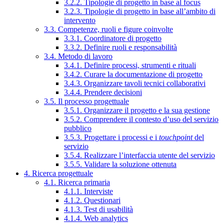
3.2.2. Tipologie di progetto in base al focus
3.2.3. Tipologie di progetto in base all’ambito di
intervento
3.3. Competenze, ruoli e figure coinvolte
3.3.1. Coordinatore di progetto
3.3.2. Definire ruoli e responsabilità
3.4. Metodo di lavoro
3.4.1. Definire processi, strumenti e rituali
3.4.2. Curare la documentazione di progetto
3.4.3. Organizzare tavoli tecnici collaborativi
3.4.4. Prendere decisioni
3.5. Il processo progettuale
3.5.1. Organizzare il progetto e la sua gestione
3.5.2. Comprendere il contesto d’uso del servizio
pubblico
3.5.3. Progettare i processi e i
touchpoint
del
servizio
3.5.4. Realizzare l’interfaccia utente del servizio
3.5.5. Validare la soluzione ottenuta
4. Ricerca progettuale
4.1. Ricerca primaria
4.1.1. Interviste
4.1.2. Questionari
4.1.3. Test di usabilità
4.1.4. Web analytics