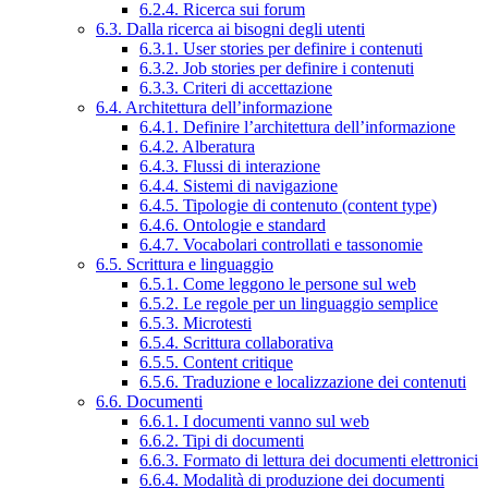
6.2.4. Ricerca sui forum
6.3. Dalla ricerca ai bisogni degli utenti
6.3.1. User stories per definire i contenuti
6.3.2. Job stories per definire i contenuti
6.3.3. Criteri di accettazione
6.4. Architettura dell’informazione
6.4.1. Definire l’architettura dell’informazione
6.4.2. Alberatura
6.4.3. Flussi di interazione
6.4.4. Sistemi di navigazione
6.4.5. Tipologie di contenuto (content type)
6.4.6. Ontologie e standard
6.4.7. Vocabolari controllati e tassonomie
6.5. Scrittura e linguaggio
6.5.1. Come leggono le persone sul web
6.5.2. Le regole per un linguaggio semplice
6.5.3. Microtesti
6.5.4. Scrittura collaborativa
6.5.5. Content critique
6.5.6. Traduzione e localizzazione dei contenuti
6.6. Documenti
6.6.1. I documenti vanno sul web
6.6.2. Tipi di documenti
6.6.3. Formato di lettura dei documenti elettronici
6.6.4. Modalità di produzione dei documenti