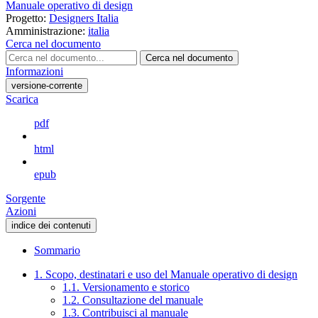
Manuale operativo di design
Progetto:
Designers Italia
Amministrazione:
italia
Cerca nel documento
Cerca nel documento
Informazioni
versione-corrente
Scarica
pdf
html
epub
Sorgente
Azioni
indice dei contenuti
Sommario
1. Scopo, destinatari e uso del Manuale operativo di design
1.1. Versionamento e storico
1.2. Consultazione del manuale
1.3. Contribuisci al manuale