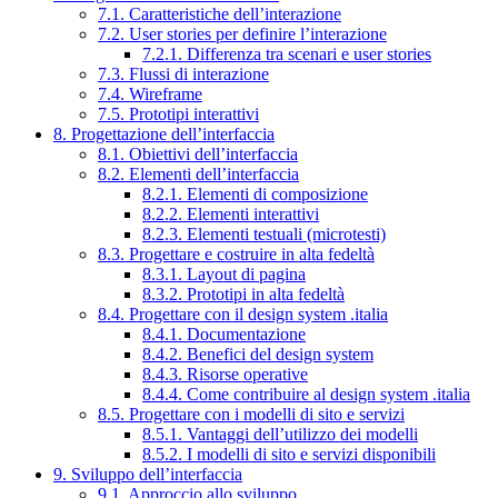
7.1. Caratteristiche dell’interazione
7.2. User stories per definire l’interazione
7.2.1. Differenza tra scenari e user stories
7.3. Flussi di interazione
7.4. Wireframe
7.5. Prototipi interattivi
8. Progettazione dell’interfaccia
8.1. Obiettivi dell’interfaccia
8.2. Elementi dell’interfaccia
8.2.1. Elementi di composizione
8.2.2. Elementi interattivi
8.2.3. Elementi testuali (microtesti)
8.3. Progettare e costruire in alta fedeltà
8.3.1. Layout di pagina
8.3.2. Prototipi in alta fedeltà
8.4. Progettare con il design system .italia
8.4.1. Documentazione
8.4.2. Benefici del design system
8.4.3. Risorse operative
8.4.4. Come contribuire al design system .italia
8.5. Progettare con i modelli di sito e servizi
8.5.1. Vantaggi dell’utilizzo dei modelli
8.5.2. I modelli di sito e servizi disponibili
9. Sviluppo dell’interfaccia
9.1. Approccio allo sviluppo