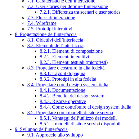
7.1. Caratteristiche dell’interazione
7.2. User stories per definire l’interazione
7.2.1. Differenza tra scenari e user stories
7.3. Flussi di interazione
7.4. Wireframe
7.5. Prototipi interattivi
8. Progettazione dell’interfaccia
8.1. Obiettivi dell’interfaccia
8.2. Elementi dell’interfaccia
8.2.1. Elementi di composizione
8.2.2. Elementi interattivi
8.2.3. Elementi testuali (microtesti)
8.3. Progettare e costruire in alta fedeltà
8.3.1. Layout di pagina
8.3.2. Prototipi in alta fedeltà
8.4. Progettare con il design system .italia
8.4.1. Documentazione
8.4.2. Benefici del design system
8.4.3. Risorse operative
8.4.4. Come contribuire al design system .italia
8.5. Progettare con i modelli di sito e servizi
8.5.1. Vantaggi dell’utilizzo dei modelli
8.5.2. I modelli di sito e servizi disponibili
9. Sviluppo dell’interfaccia
9.1. Approccio allo sviluppo