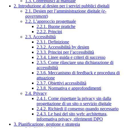
1.3. Contribuisci al manuale
2. Introduzione al design per i servizi pubblici digitali
2.1. Design per l’amministrazione digitale (
e-
government
)
2.2. L’approccio progettuale
2.2.1. Buone pratiche
2.2.2. Principi
2.3. Accessibilità
2.3.1. Definizione
2.3.2. Accessibilità by design
2.3.3. Principi per l’accessibilità
2.3.4. Linee guida e criteri di successo
2.3.5. Come rilasciare una dichiarazione di
accessibilità
2.3.6. Meccanismo di feedback e procedura di
attuazione
2.3.7. Obiettivi accessibilità
2.3.8. Normativa e approfondimenti
2.4. Privacy
2.4.1. Come rispettare la privacy sin dalla
progettazione di un sito o servizio digitale
2.4.2. Richiedi il consenso quando necessario
2.4.3. Le basi del sito web: architettura,
informativa privacy, riferimenti DPO
3. Pianificazione, gestione e strategia