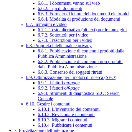
6.6.1. I documenti vanno sul web
6.6.2. Tipi di documenti
6.6.3. Formato di lettura dei documenti elettronici
6.6.4. Modalità di produzione dei documenti
6.7. Immagini e video
6.7.1. Testo alternativo (alt text) per le immagini
6.7.2. Sottotitoli per i video
6.7.3. Trascrizioni per i video
6.8. Proprietà intellettuale e privacy
6.8.1. Pubblicazione di contenuti prodotti dalla
Pubblica Amministrazione
6.8.2. Pubblicazione di contenuti non prodotti
dalla Pubblica Amministrazione
6.8.3. Consenso dei soggetti ritratti
6.9. Ottimizzazione per i motori di ricerca (SEO)
6.9.1. I fattori
on-page
6.9.2. I fattori
off-page
6.9.3. Strumenti di diagnostica SEO: Search
Console
6.10. Gestire i contenuti
6.10.1. L’inventario dei contenuti
6.10.2. Revisionare i contenuti
6.10.3. Migrare i contenuti
6.10.4. Pubblicare i contenuti
7. Progettazione dell’interazione