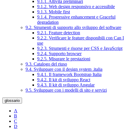
9.1.1. Attività preliminari
9.1.2. Web design responsivo e accessibile
9.1.3. Mobile first
9.1.4. Progressive enhancement e Graceful
degradation
9.2. Strumenti di supporto allo sviluppo del software
9.2.1. Feature detection
9.2.2. Verificare le feature disponibili con Can I
use
9.2.3. Strumenti e risorse per CSS e JavaScript
9.2.4. Supporto browser
9.2.5. Misurare le prestazioni
9.3. Catalogo del riuso
9.4. Sviluppare con il design system .italia
9.4.1. Il framework Bootstrap Italia
9.4.2. Il kit di sviluppo React
9.4.3. Il kit di sviluppo Angular
9.5. Sviluppare con i modelli di sito e servizi
glossario
A
B
C
D