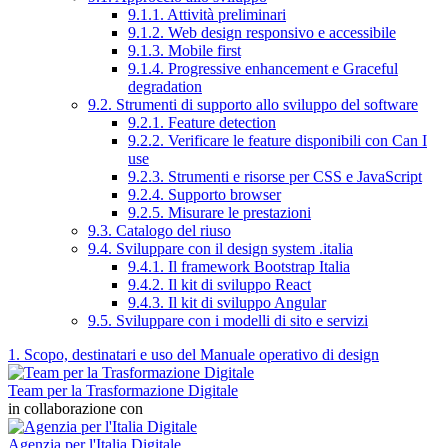
9.1.1. Attività preliminari
9.1.2. Web design responsivo e accessibile
9.1.3. Mobile first
9.1.4. Progressive enhancement e Graceful
degradation
9.2. Strumenti di supporto allo sviluppo del software
9.2.1. Feature detection
9.2.2. Verificare le feature disponibili con Can I
use
9.2.3. Strumenti e risorse per CSS e JavaScript
9.2.4. Supporto browser
9.2.5. Misurare le prestazioni
9.3. Catalogo del riuso
9.4. Sviluppare con il design system .italia
9.4.1. Il framework Bootstrap Italia
9.4.2. Il kit di sviluppo React
9.4.3. Il kit di sviluppo Angular
9.5. Sviluppare con i modelli di sito e servizi
1. Scopo, destinatari e uso del Manuale operativo di design
Team per la Trasformazione Digitale
in collaborazione con
Agenzia per l'Italia Digitale