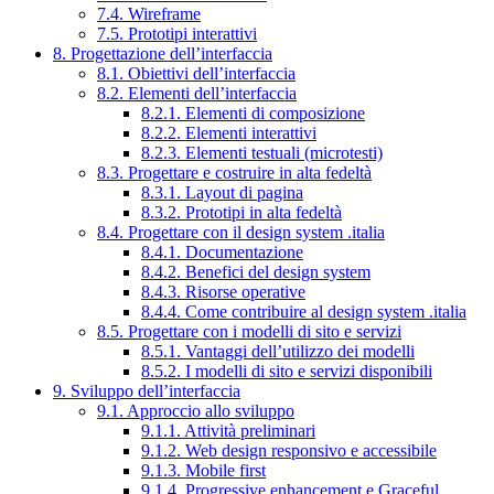
7.4. Wireframe
7.5. Prototipi interattivi
8. Progettazione dell’interfaccia
8.1. Obiettivi dell’interfaccia
8.2. Elementi dell’interfaccia
8.2.1. Elementi di composizione
8.2.2. Elementi interattivi
8.2.3. Elementi testuali (microtesti)
8.3. Progettare e costruire in alta fedeltà
8.3.1. Layout di pagina
8.3.2. Prototipi in alta fedeltà
8.4. Progettare con il design system .italia
8.4.1. Documentazione
8.4.2. Benefici del design system
8.4.3. Risorse operative
8.4.4. Come contribuire al design system .italia
8.5. Progettare con i modelli di sito e servizi
8.5.1. Vantaggi dell’utilizzo dei modelli
8.5.2. I modelli di sito e servizi disponibili
9. Sviluppo dell’interfaccia
9.1. Approccio allo sviluppo
9.1.1. Attività preliminari
9.1.2. Web design responsivo e accessibile
9.1.3. Mobile first
9.1.4. Progressive enhancement e Graceful