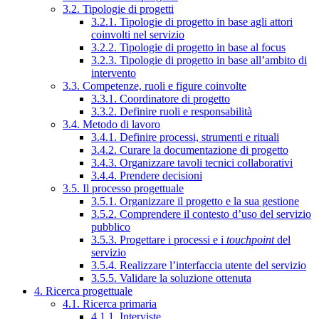
3.2. Tipologie di progetti
3.2.1. Tipologie di progetto in base agli attori
coinvolti nel servizio
3.2.2. Tipologie di progetto in base al focus
3.2.3. Tipologie di progetto in base all’ambito di
intervento
3.3. Competenze, ruoli e figure coinvolte
3.3.1. Coordinatore di progetto
3.3.2. Definire ruoli e responsabilità
3.4. Metodo di lavoro
3.4.1. Definire processi, strumenti e rituali
3.4.2. Curare la documentazione di progetto
3.4.3. Organizzare tavoli tecnici collaborativi
3.4.4. Prendere decisioni
3.5. Il processo progettuale
3.5.1. Organizzare il progetto e la sua gestione
3.5.2. Comprendere il contesto d’uso del servizio
pubblico
3.5.3. Progettare i processi e i
touchpoint
del
servizio
3.5.4. Realizzare l’interfaccia utente del servizio
3.5.5. Validare la soluzione ottenuta
4. Ricerca progettuale
4.1. Ricerca primaria
4.1.1. Interviste