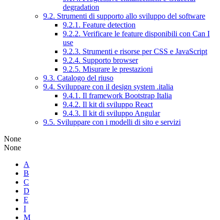
degradation
9.2. Strumenti di supporto allo sviluppo del software
9.2.1. Feature detection
9.2.2. Verificare le feature disponibili con Can I
use
9.2.3. Strumenti e risorse per CSS e JavaScript
9.2.4. Supporto browser
9.2.5. Misurare le prestazioni
9.3. Catalogo del riuso
9.4. Sviluppare con il design system .italia
9.4.1. Il framework Bootstrap Italia
9.4.2. Il kit di sviluppo React
9.4.3. Il kit di sviluppo Angular
9.5. Sviluppare con i modelli di sito e servizi
None
None
A
B
C
D
E
I
M