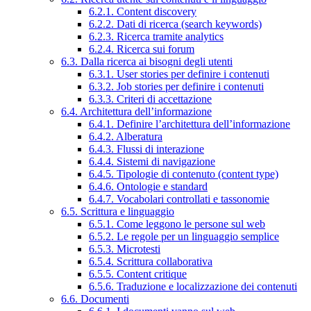
6.2.1. Content discovery
6.2.2. Dati di ricerca (search keywords)
6.2.3. Ricerca tramite analytics
6.2.4. Ricerca sui forum
6.3. Dalla ricerca ai bisogni degli utenti
6.3.1. User stories per definire i contenuti
6.3.2. Job stories per definire i contenuti
6.3.3. Criteri di accettazione
6.4. Architettura dell’informazione
6.4.1. Definire l’architettura dell’informazione
6.4.2. Alberatura
6.4.3. Flussi di interazione
6.4.4. Sistemi di navigazione
6.4.5. Tipologie di contenuto (content type)
6.4.6. Ontologie e standard
6.4.7. Vocabolari controllati e tassonomie
6.5. Scrittura e linguaggio
6.5.1. Come leggono le persone sul web
6.5.2. Le regole per un linguaggio semplice
6.5.3. Microtesti
6.5.4. Scrittura collaborativa
6.5.5. Content critique
6.5.6. Traduzione e localizzazione dei contenuti
6.6. Documenti