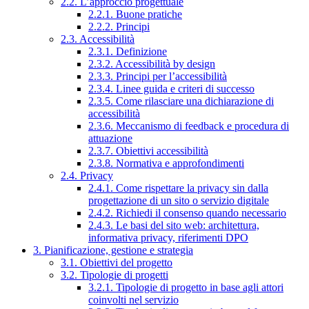
2.2. L’approccio progettuale
2.2.1. Buone pratiche
2.2.2. Principi
2.3. Accessibilità
2.3.1. Definizione
2.3.2. Accessibilità by design
2.3.3. Principi per l’accessibilità
2.3.4. Linee guida e criteri di successo
2.3.5. Come rilasciare una dichiarazione di
accessibilità
2.3.6. Meccanismo di feedback e procedura di
attuazione
2.3.7. Obiettivi accessibilità
2.3.8. Normativa e approfondimenti
2.4. Privacy
2.4.1. Come rispettare la privacy sin dalla
progettazione di un sito o servizio digitale
2.4.2. Richiedi il consenso quando necessario
2.4.3. Le basi del sito web: architettura,
informativa privacy, riferimenti DPO
3. Pianificazione, gestione e strategia
3.1. Obiettivi del progetto
3.2. Tipologie di progetti
3.2.1. Tipologie di progetto in base agli attori
coinvolti nel servizio