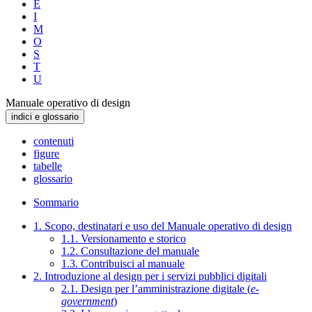
E
I
M
O
S
T
U
Manuale operativo di design
indici e glossario
contenuti
figure
tabelle
glossario
Sommario
1. Scopo, destinatari e uso del Manuale operativo di design
1.1. Versionamento e storico
1.2. Consultazione del manuale
1.3. Contribuisci al manuale
2. Introduzione al design per i servizi pubblici digitali
2.1. Design per l’amministrazione digitale (
e-
government
)