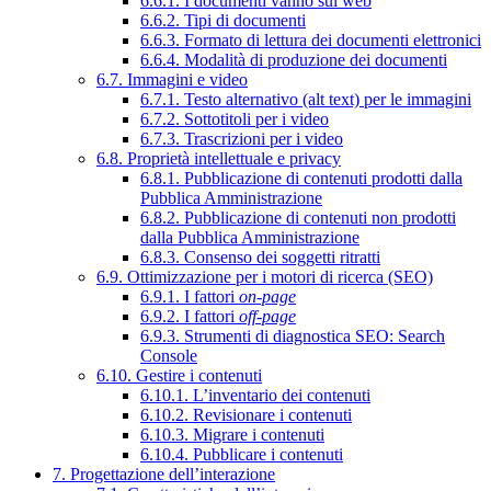
6.6.1. I documenti vanno sul web
6.6.2. Tipi di documenti
6.6.3. Formato di lettura dei documenti elettronici
6.6.4. Modalità di produzione dei documenti
6.7. Immagini e video
6.7.1. Testo alternativo (alt text) per le immagini
6.7.2. Sottotitoli per i video
6.7.3. Trascrizioni per i video
6.8. Proprietà intellettuale e privacy
6.8.1. Pubblicazione di contenuti prodotti dalla
Pubblica Amministrazione
6.8.2. Pubblicazione di contenuti non prodotti
dalla Pubblica Amministrazione
6.8.3. Consenso dei soggetti ritratti
6.9. Ottimizzazione per i motori di ricerca (SEO)
6.9.1. I fattori
on-page
6.9.2. I fattori
off-page
6.9.3. Strumenti di diagnostica SEO: Search
Console
6.10. Gestire i contenuti
6.10.1. L’inventario dei contenuti
6.10.2. Revisionare i contenuti
6.10.3. Migrare i contenuti
6.10.4. Pubblicare i contenuti
7. Progettazione dell’interazione