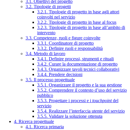
3.1. Obiettivi del progetto
3.2. Tipologie di progetti
3.2.1. Tipologie di progetto in base agli attori
coinvolti nel servizio
3.2.2. Tipologie di progetto in base al focus
3.2.3. Tipologie di progetto in base all’ambito di
intervento
3.3. Competenze, ruoli e figure coinvolte
3.3.1. Coordinatore di progetto
3.3.2. Definire ruoli e responsabilità
3.4. Metodo di lavoro
3.4.1. Definire processi, strumenti e rituali
3.4.2. Curare la documentazione di progetto
3.4.3. Organizzare tavoli tecnici collaborativi
3.4.4. Prendere decisioni
3.5. Il processo progettuale
3.5.1. Organizzare il progetto e la sua gestione
3.5.2. Comprendere il contesto d’uso del servizio
pubblico
3.5.3. Progettare i processi e i
touchpoint
del
servizio
3.5.4. Realizzare l’interfaccia utente del servizio
3.5.5. Validare la soluzione ottenuta
4. Ricerca progettuale
4.1. Ricerca primaria