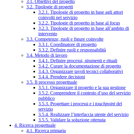
3.1. Obiettivi del progetto
3.2. Tipologie di progetti
3.2.1. Tipologie di progetto in base agli attori
coinvolti nel servizio
3.2.2. Tipologie di progetto in base al focus
3.2.3. Tipologie di progetto in base all’ambito di
intervento
3.3. Competenze, ruoli e figure coinvolte
3.3.1. Coordinatore di progetto
3.3.2. Definire ruoli e responsabilità
3.4. Metodo di lavoro
3.4.1. Definire processi, strumenti e rituali
3.4.2. Curare la documentazione di progetto
3.4.3. Organizzare tavoli tecnici collaborativi
3.4.4. Prendere decisioni
3.5. Il processo progettuale
3.5.1. Organizzare il progetto e la sua gestione
3.5.2. Comprendere il contesto d’uso del servizio
pubblico
3.5.3. Progettare i processi e i
touchpoint
del
servizio
3.5.4. Realizzare l’interfaccia utente del servizio
3.5.5. Validare la soluzione ottenuta
4. Ricerca progettuale
4.1. Ricerca primaria