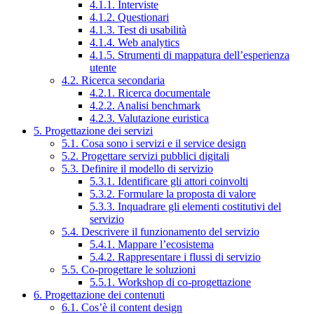
4.1.1. Interviste
4.1.2. Questionari
4.1.3. Test di usabilità
4.1.4. Web analytics
4.1.5. Strumenti di mappatura dell’esperienza
utente
4.2. Ricerca secondaria
4.2.1. Ricerca documentale
4.2.2. Analisi benchmark
4.2.3. Valutazione euristica
5. Progettazione dei servizi
5.1. Cosa sono i servizi e il service design
5.2. Progettare servizi pubblici digitali
5.3. Definire il modello di servizio
5.3.1. Identificare gli attori coinvolti
5.3.2. Formulare la proposta di valore
5.3.3. Inquadrare gli elementi costitutivi del
servizio
5.4. Descrivere il funzionamento del servizio
5.4.1. Mappare l’ecosistema
5.4.2. Rappresentare i flussi di servizio
5.5. Co-progettare le soluzioni
5.5.1. Workshop di co-progettazione
6. Progettazione dei contenuti
6.1. Cos’è il content design