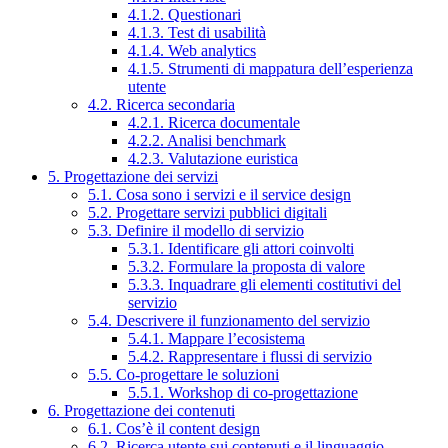
4.1.2. Questionari
4.1.3. Test di usabilità
4.1.4. Web analytics
4.1.5. Strumenti di mappatura dell’esperienza
utente
4.2. Ricerca secondaria
4.2.1. Ricerca documentale
4.2.2. Analisi benchmark
4.2.3. Valutazione euristica
5. Progettazione dei servizi
5.1. Cosa sono i servizi e il service design
5.2. Progettare servizi pubblici digitali
5.3. Definire il modello di servizio
5.3.1. Identificare gli attori coinvolti
5.3.2. Formulare la proposta di valore
5.3.3. Inquadrare gli elementi costitutivi del
servizio
5.4. Descrivere il funzionamento del servizio
5.4.1. Mappare l’ecosistema
5.4.2. Rappresentare i flussi di servizio
5.5. Co-progettare le soluzioni
5.5.1. Workshop di co-progettazione
6. Progettazione dei contenuti
6.1. Cos’è il content design
6.2. Ricerca utente sui contenuti e il linguaggio