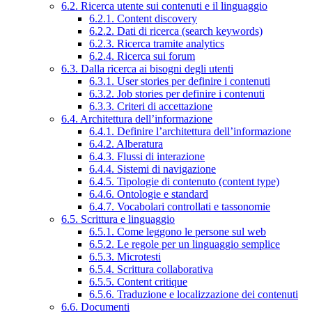
6.2. Ricerca utente sui contenuti e il linguaggio
6.2.1. Content discovery
6.2.2. Dati di ricerca (search keywords)
6.2.3. Ricerca tramite analytics
6.2.4. Ricerca sui forum
6.3. Dalla ricerca ai bisogni degli utenti
6.3.1. User stories per definire i contenuti
6.3.2. Job stories per definire i contenuti
6.3.3. Criteri di accettazione
6.4. Architettura dell’informazione
6.4.1. Definire l’architettura dell’informazione
6.4.2. Alberatura
6.4.3. Flussi di interazione
6.4.4. Sistemi di navigazione
6.4.5. Tipologie di contenuto (content type)
6.4.6. Ontologie e standard
6.4.7. Vocabolari controllati e tassonomie
6.5. Scrittura e linguaggio
6.5.1. Come leggono le persone sul web
6.5.2. Le regole per un linguaggio semplice
6.5.3. Microtesti
6.5.4. Scrittura collaborativa
6.5.5. Content critique
6.5.6. Traduzione e localizzazione dei contenuti
6.6. Documenti