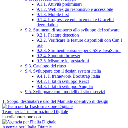
9.1.1. Attività preliminari
9.1.2. Web design responsivo e accessibile
9.1.3. Mobile first
9.1.4. Progressive enhancement e Graceful
degradation
9.2. Strumenti di supporto allo sviluppo del software
9.2.1. Feature detection
9.2.2. Verificare le feature disponibili con Can I
use
9.2.3. Strumenti e risorse per CSS e JavaScript
9.2.4. Supporto browser
9.2.5. Misurare le prestazioni
9.3. Catalogo del riuso
9.4. Sviluppare con il design system .italia
9.4.1. Il framework Bootstrap Italia
9.4.2. Il kit di sviluppo React
9.4.3. Il kit di sviluppo Angular
9.5. Sviluppare con i modelli di sito e servizi
1. Scopo, destinatari e uso del Manuale operativo di design
Team per la Trasformazione Digitale
in collaborazione con
Agenzia per l'Italia Digitale