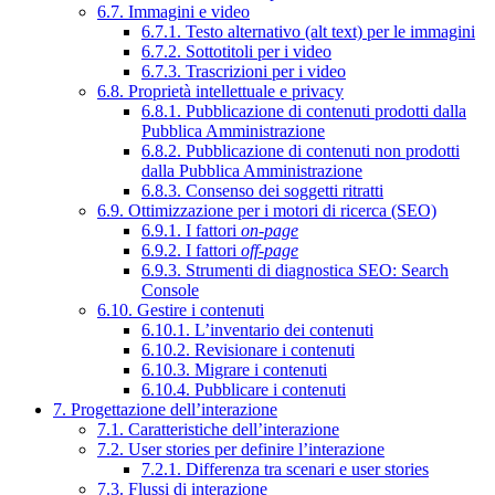
6.7. Immagini e video
6.7.1. Testo alternativo (alt text) per le immagini
6.7.2. Sottotitoli per i video
6.7.3. Trascrizioni per i video
6.8. Proprietà intellettuale e privacy
6.8.1. Pubblicazione di contenuti prodotti dalla
Pubblica Amministrazione
6.8.2. Pubblicazione di contenuti non prodotti
dalla Pubblica Amministrazione
6.8.3. Consenso dei soggetti ritratti
6.9. Ottimizzazione per i motori di ricerca (SEO)
6.9.1. I fattori
on-page
6.9.2. I fattori
off-page
6.9.3. Strumenti di diagnostica SEO: Search
Console
6.10. Gestire i contenuti
6.10.1. L’inventario dei contenuti
6.10.2. Revisionare i contenuti
6.10.3. Migrare i contenuti
6.10.4. Pubblicare i contenuti
7. Progettazione dell’interazione
7.1. Caratteristiche dell’interazione
7.2. User stories per definire l’interazione
7.2.1. Differenza tra scenari e user stories
7.3. Flussi di interazione