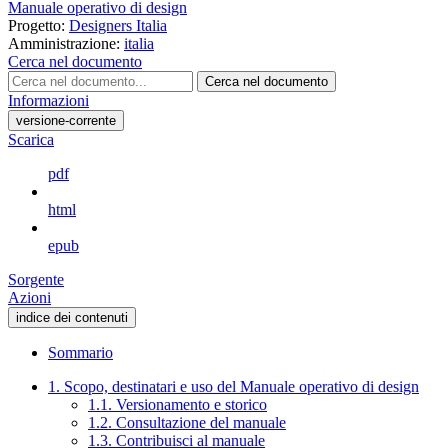
Manuale operativo di design
Progetto:
Designers Italia
Amministrazione:
italia
Cerca nel documento
Cerca nel documento
Informazioni
versione-corrente
Scarica
pdf
html
epub
Sorgente
Azioni
indice dei contenuti
Sommario
1. Scopo, destinatari e uso del Manuale operativo di design
1.1. Versionamento e storico
1.2. Consultazione del manuale
1.3. Contribuisci al manuale