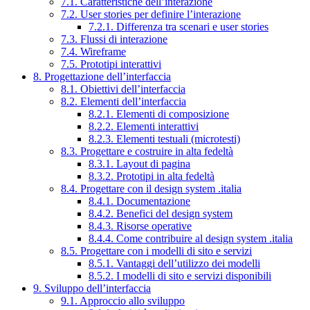
7.1. Caratteristiche dell’interazione
7.2. User stories per definire l’interazione
7.2.1. Differenza tra scenari e user stories
7.3. Flussi di interazione
7.4. Wireframe
7.5. Prototipi interattivi
8. Progettazione dell’interfaccia
8.1. Obiettivi dell’interfaccia
8.2. Elementi dell’interfaccia
8.2.1. Elementi di composizione
8.2.2. Elementi interattivi
8.2.3. Elementi testuali (microtesti)
8.3. Progettare e costruire in alta fedeltà
8.3.1. Layout di pagina
8.3.2. Prototipi in alta fedeltà
8.4. Progettare con il design system .italia
8.4.1. Documentazione
8.4.2. Benefici del design system
8.4.3. Risorse operative
8.4.4. Come contribuire al design system .italia
8.5. Progettare con i modelli di sito e servizi
8.5.1. Vantaggi dell’utilizzo dei modelli
8.5.2. I modelli di sito e servizi disponibili
9. Sviluppo dell’interfaccia
9.1. Approccio allo sviluppo