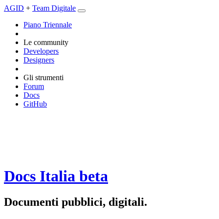
AGID
+
Team Digitale
Piano Triennale
Le community
Developers
Designers
Gli strumenti
Forum
Docs
GitHub
Docs Italia
beta
Documenti pubblici, digitali.