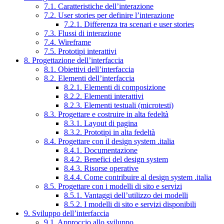
7.1. Caratteristiche dell’interazione
7.2. User stories per definire l’interazione
7.2.1. Differenza tra scenari e user stories
7.3. Flussi di interazione
7.4. Wireframe
7.5. Prototipi interattivi
8. Progettazione dell’interfaccia
8.1. Obiettivi dell’interfaccia
8.2. Elementi dell’interfaccia
8.2.1. Elementi di composizione
8.2.2. Elementi interattivi
8.2.3. Elementi testuali (microtesti)
8.3. Progettare e costruire in alta fedeltà
8.3.1. Layout di pagina
8.3.2. Prototipi in alta fedeltà
8.4. Progettare con il design system .italia
8.4.1. Documentazione
8.4.2. Benefici del design system
8.4.3. Risorse operative
8.4.4. Come contribuire al design system .italia
8.5. Progettare con i modelli di sito e servizi
8.5.1. Vantaggi dell’utilizzo dei modelli
8.5.2. I modelli di sito e servizi disponibili
9. Sviluppo dell’interfaccia
9.1. Approccio allo sviluppo