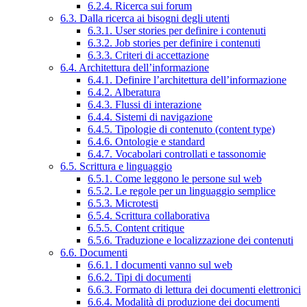
6.2.4. Ricerca sui forum
6.3. Dalla ricerca ai bisogni degli utenti
6.3.1. User stories per definire i contenuti
6.3.2. Job stories per definire i contenuti
6.3.3. Criteri di accettazione
6.4. Architettura dell’informazione
6.4.1. Definire l’architettura dell’informazione
6.4.2. Alberatura
6.4.3. Flussi di interazione
6.4.4. Sistemi di navigazione
6.4.5. Tipologie di contenuto (content type)
6.4.6. Ontologie e standard
6.4.7. Vocabolari controllati e tassonomie
6.5. Scrittura e linguaggio
6.5.1. Come leggono le persone sul web
6.5.2. Le regole per un linguaggio semplice
6.5.3. Microtesti
6.5.4. Scrittura collaborativa
6.5.5. Content critique
6.5.6. Traduzione e localizzazione dei contenuti
6.6. Documenti
6.6.1. I documenti vanno sul web
6.6.2. Tipi di documenti
6.6.3. Formato di lettura dei documenti elettronici
6.6.4. Modalità di produzione dei documenti