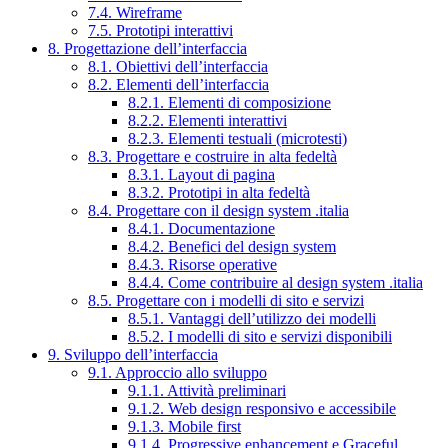
7.4. Wireframe
7.5. Prototipi interattivi
8. Progettazione dell’interfaccia
8.1. Obiettivi dell’interfaccia
8.2. Elementi dell’interfaccia
8.2.1. Elementi di composizione
8.2.2. Elementi interattivi
8.2.3. Elementi testuali (microtesti)
8.3. Progettare e costruire in alta fedeltà
8.3.1. Layout di pagina
8.3.2. Prototipi in alta fedeltà
8.4. Progettare con il design system .italia
8.4.1. Documentazione
8.4.2. Benefici del design system
8.4.3. Risorse operative
8.4.4. Come contribuire al design system .italia
8.5. Progettare con i modelli di sito e servizi
8.5.1. Vantaggi dell’utilizzo dei modelli
8.5.2. I modelli di sito e servizi disponibili
9. Sviluppo dell’interfaccia
9.1. Approccio allo sviluppo
9.1.1. Attività preliminari
9.1.2. Web design responsivo e accessibile
9.1.3. Mobile first
9.1.4. Progressive enhancement e Graceful