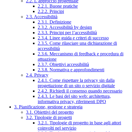
2.2. L’approccio progettuale
2.2.1. Buone pratiche
2.2.2. Principi
2.3. Accessibilità
2.3.1. Definizione
2.3.2. Accessibilità by design
2.3.3. Principi per l’accessibilità
2.3.4. Linee guida e criteri di successo
2.3.5. Come rilasciare una dichiarazione di
accessibilità
2.3.6. Meccanismo di feedback e procedura di
attuazione
2.3.7. Obiettivi accessibilità
2.3.8. Normativa e approfondimenti
2.4. Privacy
2.4.1. Come rispettare la privacy sin dalla
progettazione di un sito o servizio digitale
2.4.2. Richiedi il consenso quando necessario
2.4.3. Le basi del sito web: architettura,
informativa privacy, riferimenti DPO
3. Pianificazione, gestione e strategia
3.1. Obiettivi del progetto
3.2. Tipologie di progetti
3.2.1. Tipologie di progetto in base agli attori
coinvolti nel servizio