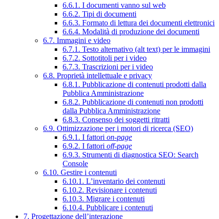
6.6.1. I documenti vanno sul web
6.6.2. Tipi di documenti
6.6.3. Formato di lettura dei documenti elettronici
6.6.4. Modalità di produzione dei documenti
6.7. Immagini e video
6.7.1. Testo alternativo (alt text) per le immagini
6.7.2. Sottotitoli per i video
6.7.3. Trascrizioni per i video
6.8. Proprietà intellettuale e privacy
6.8.1. Pubblicazione di contenuti prodotti dalla
Pubblica Amministrazione
6.8.2. Pubblicazione di contenuti non prodotti
dalla Pubblica Amministrazione
6.8.3. Consenso dei soggetti ritratti
6.9. Ottimizzazione per i motori di ricerca (SEO)
6.9.1. I fattori
on-page
6.9.2. I fattori
off-page
6.9.3. Strumenti di diagnostica SEO: Search
Console
6.10. Gestire i contenuti
6.10.1. L’inventario dei contenuti
6.10.2. Revisionare i contenuti
6.10.3. Migrare i contenuti
6.10.4. Pubblicare i contenuti
7. Progettazione dell’interazione