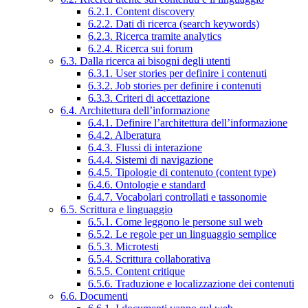
6.2.1. Content discovery
6.2.2. Dati di ricerca (search keywords)
6.2.3. Ricerca tramite analytics
6.2.4. Ricerca sui forum
6.3. Dalla ricerca ai bisogni degli utenti
6.3.1. User stories per definire i contenuti
6.3.2. Job stories per definire i contenuti
6.3.3. Criteri di accettazione
6.4. Architettura dell’informazione
6.4.1. Definire l’architettura dell’informazione
6.4.2. Alberatura
6.4.3. Flussi di interazione
6.4.4. Sistemi di navigazione
6.4.5. Tipologie di contenuto (content type)
6.4.6. Ontologie e standard
6.4.7. Vocabolari controllati e tassonomie
6.5. Scrittura e linguaggio
6.5.1. Come leggono le persone sul web
6.5.2. Le regole per un linguaggio semplice
6.5.3. Microtesti
6.5.4. Scrittura collaborativa
6.5.5. Content critique
6.5.6. Traduzione e localizzazione dei contenuti
6.6. Documenti