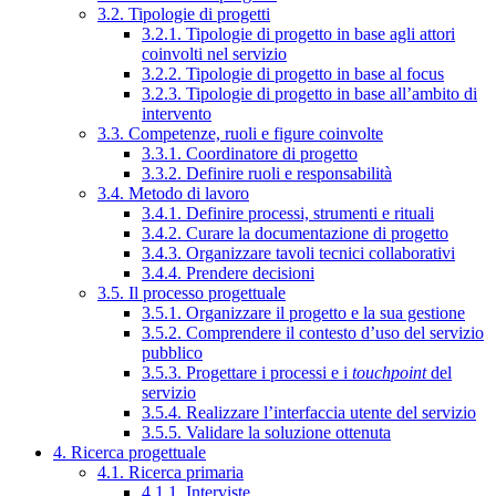
3.2. Tipologie di progetti
3.2.1. Tipologie di progetto in base agli attori
coinvolti nel servizio
3.2.2. Tipologie di progetto in base al focus
3.2.3. Tipologie di progetto in base all’ambito di
intervento
3.3. Competenze, ruoli e figure coinvolte
3.3.1. Coordinatore di progetto
3.3.2. Definire ruoli e responsabilità
3.4. Metodo di lavoro
3.4.1. Definire processi, strumenti e rituali
3.4.2. Curare la documentazione di progetto
3.4.3. Organizzare tavoli tecnici collaborativi
3.4.4. Prendere decisioni
3.5. Il processo progettuale
3.5.1. Organizzare il progetto e la sua gestione
3.5.2. Comprendere il contesto d’uso del servizio
pubblico
3.5.3. Progettare i processi e i
touchpoint
del
servizio
3.5.4. Realizzare l’interfaccia utente del servizio
3.5.5. Validare la soluzione ottenuta
4. Ricerca progettuale
4.1. Ricerca primaria
4.1.1. Interviste