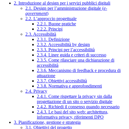
2. Introduzione al design per i servizi pubblici digitali
2.1. Design per l’amministrazione digitale (
e-
government
)
2.2. L’approccio progettuale
2.2.1. Buone pratiche
2.2.2. Principi
2.3. Accessibilità
2.3.1. Definizione
2.3.2. Accessibilità by design
2.3.3. Principi per l’accessibilità
2.3.4. Linee guida e criteri di successo
2.3.5. Come rilasciare una dichiarazione di
accessibilità
2.3.6. Meccanismo di feedback e procedura di
attuazione
2.3.7. Obiettivi accessibilità
2.3.8. Normativa e approfondimenti
2.4. Privacy
2.4.1. Come rispettare la privacy sin dalla
progettazione di un sito o servizio digitale
2.4.2. Richiedi il consenso quando necessario
2.4.3. Le basi del sito web: architettura,
informativa privacy, riferimenti DPO
3. Pianificazione, gestione e strategia
3.1. Obiettivi del progetto