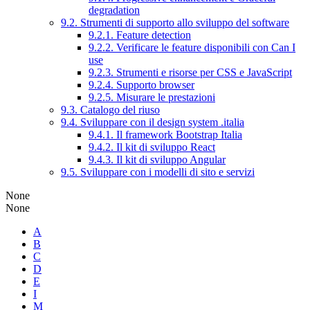
degradation
9.2. Strumenti di supporto allo sviluppo del software
9.2.1. Feature detection
9.2.2. Verificare le feature disponibili con Can I
use
9.2.3. Strumenti e risorse per CSS e JavaScript
9.2.4. Supporto browser
9.2.5. Misurare le prestazioni
9.3. Catalogo del riuso
9.4. Sviluppare con il design system .italia
9.4.1. Il framework Bootstrap Italia
9.4.2. Il kit di sviluppo React
9.4.3. Il kit di sviluppo Angular
9.5. Sviluppare con i modelli di sito e servizi
None
None
A
B
C
D
E
I
M