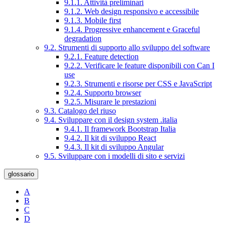
9.1.1. Attività preliminari
9.1.2. Web design responsivo e accessibile
9.1.3. Mobile first
9.1.4. Progressive enhancement e Graceful
degradation
9.2. Strumenti di supporto allo sviluppo del software
9.2.1. Feature detection
9.2.2. Verificare le feature disponibili con Can I
use
9.2.3. Strumenti e risorse per CSS e JavaScript
9.2.4. Supporto browser
9.2.5. Misurare le prestazioni
9.3. Catalogo del riuso
9.4. Sviluppare con il design system .italia
9.4.1. Il framework Bootstrap Italia
9.4.2. Il kit di sviluppo React
9.4.3. Il kit di sviluppo Angular
9.5. Sviluppare con i modelli di sito e servizi
glossario
A
B
C
D