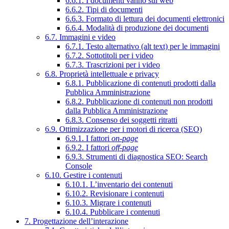
6.6.1. I documenti vanno sul web
6.6.2. Tipi di documenti
6.6.3. Formato di lettura dei documenti elettronici
6.6.4. Modalità di produzione dei documenti
6.7. Immagini e video
6.7.1. Testo alternativo (alt text) per le immagini
6.7.2. Sottotitoli per i video
6.7.3. Trascrizioni per i video
6.8. Proprietà intellettuale e privacy
6.8.1. Pubblicazione di contenuti prodotti dalla
Pubblica Amministrazione
6.8.2. Pubblicazione di contenuti non prodotti
dalla Pubblica Amministrazione
6.8.3. Consenso dei soggetti ritratti
6.9. Ottimizzazione per i motori di ricerca (SEO)
6.9.1. I fattori
on-page
6.9.2. I fattori
off-page
6.9.3. Strumenti di diagnostica SEO: Search
Console
6.10. Gestire i contenuti
6.10.1. L’inventario dei contenuti
6.10.2. Revisionare i contenuti
6.10.3. Migrare i contenuti
6.10.4. Pubblicare i contenuti
7. Progettazione dell’interazione