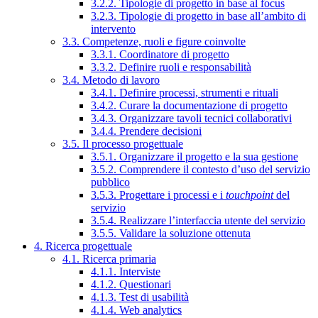
3.2.2. Tipologie di progetto in base al focus
3.2.3. Tipologie di progetto in base all’ambito di
intervento
3.3. Competenze, ruoli e figure coinvolte
3.3.1. Coordinatore di progetto
3.3.2. Definire ruoli e responsabilità
3.4. Metodo di lavoro
3.4.1. Definire processi, strumenti e rituali
3.4.2. Curare la documentazione di progetto
3.4.3. Organizzare tavoli tecnici collaborativi
3.4.4. Prendere decisioni
3.5. Il processo progettuale
3.5.1. Organizzare il progetto e la sua gestione
3.5.2. Comprendere il contesto d’uso del servizio
pubblico
3.5.3. Progettare i processi e i
touchpoint
del
servizio
3.5.4. Realizzare l’interfaccia utente del servizio
3.5.5. Validare la soluzione ottenuta
4. Ricerca progettuale
4.1. Ricerca primaria
4.1.1. Interviste
4.1.2. Questionari
4.1.3. Test di usabilità
4.1.4. Web analytics