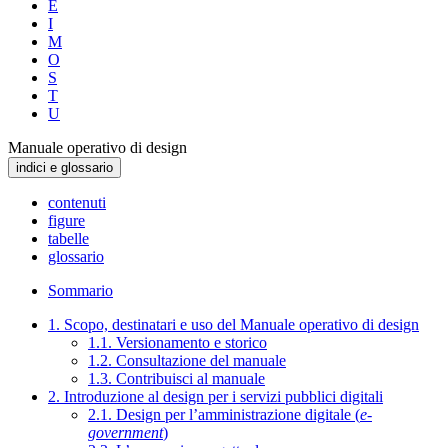
E
I
M
O
S
T
U
Manuale operativo di design
indici e glossario
contenuti
figure
tabelle
glossario
Sommario
1. Scopo, destinatari e uso del Manuale operativo di design
1.1. Versionamento e storico
1.2. Consultazione del manuale
1.3. Contribuisci al manuale
2. Introduzione al design per i servizi pubblici digitali
2.1. Design per l’amministrazione digitale (
e-
government
)