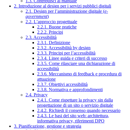
1.3. Contribuisci al manuale
2. Introduzione al design per i servizi pubblici digitali
2.1. Design per l’amministrazione digitale (
e-
government
)
2.2. L’approccio progettuale
2.2.1. Buone pratiche
2.2.2. Principi
2.3. Accessibilità
2.3.1. Definizione
2.3.2. Accessibilità by design
2.3.3. Principi per l’accessibilità
2.3.4. Linee guida e criteri di successo
2.3.5. Come rilasciare una dichiarazione di
accessibilità
2.3.6. Meccanismo di feedback e procedura di
attuazione
2.3.7. Obiettivi accessibilità
2.3.8. Normativa e approfondimenti
2.4. Privacy
2.4.1. Come rispettare la privacy sin dalla
progettazione di un sito o servizio digitale
2.4.2. Richiedi il consenso quando necessario
2.4.3. Le basi del sito web: architettura,
informativa privacy, riferimenti DPO
3. Pianificazione, gestione e strategia