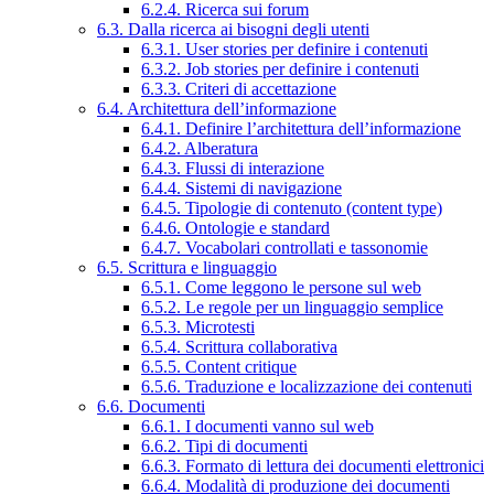
6.2.4. Ricerca sui forum
6.3. Dalla ricerca ai bisogni degli utenti
6.3.1. User stories per definire i contenuti
6.3.2. Job stories per definire i contenuti
6.3.3. Criteri di accettazione
6.4. Architettura dell’informazione
6.4.1. Definire l’architettura dell’informazione
6.4.2. Alberatura
6.4.3. Flussi di interazione
6.4.4. Sistemi di navigazione
6.4.5. Tipologie di contenuto (content type)
6.4.6. Ontologie e standard
6.4.7. Vocabolari controllati e tassonomie
6.5. Scrittura e linguaggio
6.5.1. Come leggono le persone sul web
6.5.2. Le regole per un linguaggio semplice
6.5.3. Microtesti
6.5.4. Scrittura collaborativa
6.5.5. Content critique
6.5.6. Traduzione e localizzazione dei contenuti
6.6. Documenti
6.6.1. I documenti vanno sul web
6.6.2. Tipi di documenti
6.6.3. Formato di lettura dei documenti elettronici
6.6.4. Modalità di produzione dei documenti