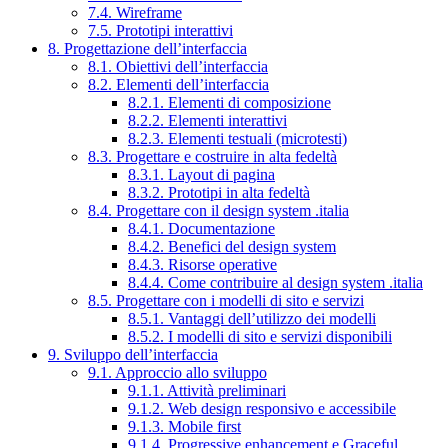
7.4. Wireframe
7.5. Prototipi interattivi
8. Progettazione dell’interfaccia
8.1. Obiettivi dell’interfaccia
8.2. Elementi dell’interfaccia
8.2.1. Elementi di composizione
8.2.2. Elementi interattivi
8.2.3. Elementi testuali (microtesti)
8.3. Progettare e costruire in alta fedeltà
8.3.1. Layout di pagina
8.3.2. Prototipi in alta fedeltà
8.4. Progettare con il design system .italia
8.4.1. Documentazione
8.4.2. Benefici del design system
8.4.3. Risorse operative
8.4.4. Come contribuire al design system .italia
8.5. Progettare con i modelli di sito e servizi
8.5.1. Vantaggi dell’utilizzo dei modelli
8.5.2. I modelli di sito e servizi disponibili
9. Sviluppo dell’interfaccia
9.1. Approccio allo sviluppo
9.1.1. Attività preliminari
9.1.2. Web design responsivo e accessibile
9.1.3. Mobile first
9.1.4. Progressive enhancement e Graceful