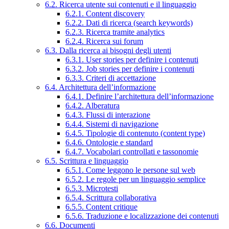
6.2. Ricerca utente sui contenuti e il linguaggio
6.2.1. Content discovery
6.2.2. Dati di ricerca (search keywords)
6.2.3. Ricerca tramite analytics
6.2.4. Ricerca sui forum
6.3. Dalla ricerca ai bisogni degli utenti
6.3.1. User stories per definire i contenuti
6.3.2. Job stories per definire i contenuti
6.3.3. Criteri di accettazione
6.4. Architettura dell’informazione
6.4.1. Definire l’architettura dell’informazione
6.4.2. Alberatura
6.4.3. Flussi di interazione
6.4.4. Sistemi di navigazione
6.4.5. Tipologie di contenuto (content type)
6.4.6. Ontologie e standard
6.4.7. Vocabolari controllati e tassonomie
6.5. Scrittura e linguaggio
6.5.1. Come leggono le persone sul web
6.5.2. Le regole per un linguaggio semplice
6.5.3. Microtesti
6.5.4. Scrittura collaborativa
6.5.5. Content critique
6.5.6. Traduzione e localizzazione dei contenuti
6.6. Documenti