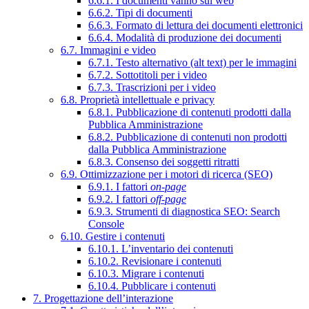
6.6.1. I documenti vanno sul web
6.6.2. Tipi di documenti
6.6.3. Formato di lettura dei documenti elettronici
6.6.4. Modalità di produzione dei documenti
6.7. Immagini e video
6.7.1. Testo alternativo (alt text) per le immagini
6.7.2. Sottotitoli per i video
6.7.3. Trascrizioni per i video
6.8. Proprietà intellettuale e privacy
6.8.1. Pubblicazione di contenuti prodotti dalla
Pubblica Amministrazione
6.8.2. Pubblicazione di contenuti non prodotti
dalla Pubblica Amministrazione
6.8.3. Consenso dei soggetti ritratti
6.9. Ottimizzazione per i motori di ricerca (SEO)
6.9.1. I fattori
on-page
6.9.2. I fattori
off-page
6.9.3. Strumenti di diagnostica SEO: Search
Console
6.10. Gestire i contenuti
6.10.1. L’inventario dei contenuti
6.10.2. Revisionare i contenuti
6.10.3. Migrare i contenuti
6.10.4. Pubblicare i contenuti
7. Progettazione dell’interazione