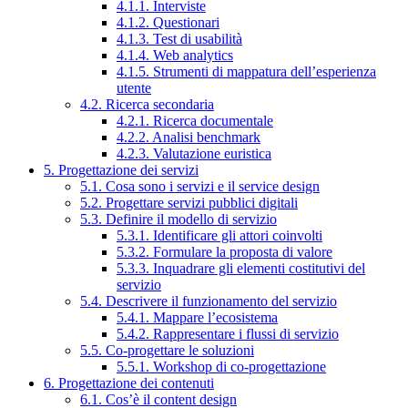
4.1.1. Interviste
4.1.2. Questionari
4.1.3. Test di usabilità
4.1.4. Web analytics
4.1.5. Strumenti di mappatura dell’esperienza
utente
4.2. Ricerca secondaria
4.2.1. Ricerca documentale
4.2.2. Analisi benchmark
4.2.3. Valutazione euristica
5. Progettazione dei servizi
5.1. Cosa sono i servizi e il service design
5.2. Progettare servizi pubblici digitali
5.3. Definire il modello di servizio
5.3.1. Identificare gli attori coinvolti
5.3.2. Formulare la proposta di valore
5.3.3. Inquadrare gli elementi costitutivi del
servizio
5.4. Descrivere il funzionamento del servizio
5.4.1. Mappare l’ecosistema
5.4.2. Rappresentare i flussi di servizio
5.5. Co-progettare le soluzioni
5.5.1. Workshop di co-progettazione
6. Progettazione dei contenuti
6.1. Cos’è il content design