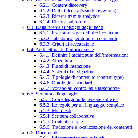
6.2.1. Content discovery
6.2.2. Dati di ricerca (search keywords)
6.2.3. Ricerca tramite analytics
6.2.4. Ricerca sui forum
6.3. Dalla ricerca ai bisogni degli utenti
6.3.1. User stories per definire i contenuti
6.3.2. Job stories per definire i contenuti
6.3.3. Criteri di accettazione
6.4. Architettura dell’informazione
6.4.1. Definire l’architettura dell’informazione
6.4.2. Alberatura
6.4.3. Flussi di interazione
6.4.4. Sistemi di navigazione
6.4.5. Tipologie di contenuto (content type)
6.4.6. Ontologie e standard
6.4.7. Vocabolari controllati e tassonomie
6.5. Scrittura e linguaggio
6.5.1. Come leggono le persone sul web
6.5.2. Le regole per un linguaggio semplice
6.5.3. Microtesti
6.5.4. Scrittura collaborativa
6.5.5. Content critique
6.5.6. Traduzione e localizzazione dei contenuti
6.6. Documenti