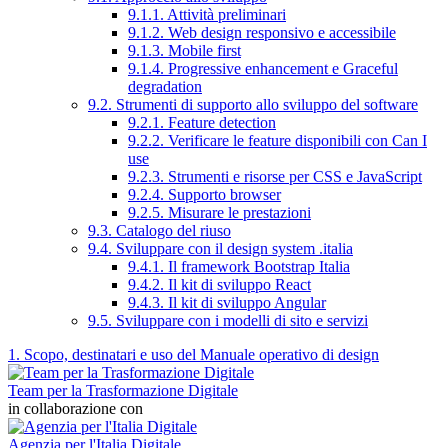
9.1.1. Attività preliminari
9.1.2. Web design responsivo e accessibile
9.1.3. Mobile first
9.1.4. Progressive enhancement e Graceful
degradation
9.2. Strumenti di supporto allo sviluppo del software
9.2.1. Feature detection
9.2.2. Verificare le feature disponibili con Can I
use
9.2.3. Strumenti e risorse per CSS e JavaScript
9.2.4. Supporto browser
9.2.5. Misurare le prestazioni
9.3. Catalogo del riuso
9.4. Sviluppare con il design system .italia
9.4.1. Il framework Bootstrap Italia
9.4.2. Il kit di sviluppo React
9.4.3. Il kit di sviluppo Angular
9.5. Sviluppare con i modelli di sito e servizi
1. Scopo, destinatari e uso del Manuale operativo di design
Team per la Trasformazione Digitale
in collaborazione con
Agenzia per l'Italia Digitale