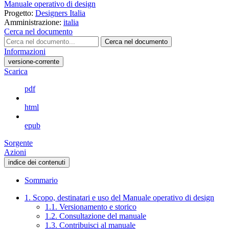
Manuale operativo di design
Progetto:
Designers Italia
Amministrazione:
italia
Cerca nel documento
Cerca nel documento
Informazioni
versione-corrente
Scarica
pdf
html
epub
Sorgente
Azioni
indice dei contenuti
Sommario
1. Scopo, destinatari e uso del Manuale operativo di design
1.1. Versionamento e storico
1.2. Consultazione del manuale
1.3. Contribuisci al manuale