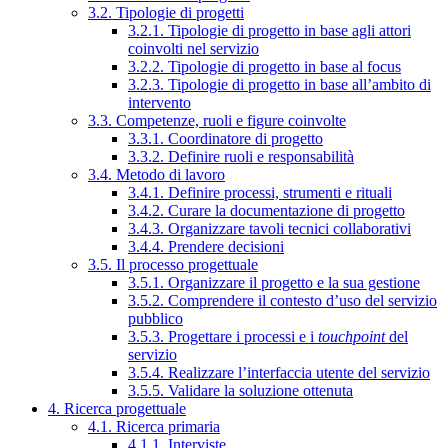
3.2. Tipologie di progetti
3.2.1. Tipologie di progetto in base agli attori
coinvolti nel servizio
3.2.2. Tipologie di progetto in base al focus
3.2.3. Tipologie di progetto in base all’ambito di
intervento
3.3. Competenze, ruoli e figure coinvolte
3.3.1. Coordinatore di progetto
3.3.2. Definire ruoli e responsabilità
3.4. Metodo di lavoro
3.4.1. Definire processi, strumenti e rituali
3.4.2. Curare la documentazione di progetto
3.4.3. Organizzare tavoli tecnici collaborativi
3.4.4. Prendere decisioni
3.5. Il processo progettuale
3.5.1. Organizzare il progetto e la sua gestione
3.5.2. Comprendere il contesto d’uso del servizio
pubblico
3.5.3. Progettare i processi e i
touchpoint
del
servizio
3.5.4. Realizzare l’interfaccia utente del servizio
3.5.5. Validare la soluzione ottenuta
4. Ricerca progettuale
4.1. Ricerca primaria
4.1.1. Interviste