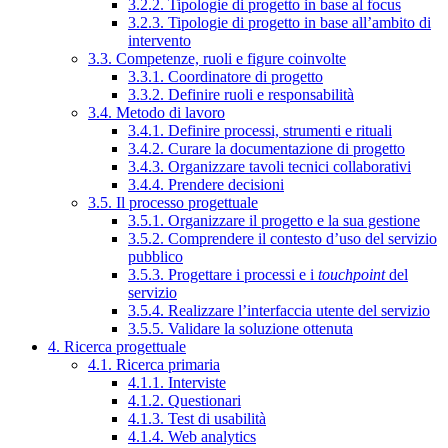
3.2.2. Tipologie di progetto in base al focus
3.2.3. Tipologie di progetto in base all’ambito di
intervento
3.3. Competenze, ruoli e figure coinvolte
3.3.1. Coordinatore di progetto
3.3.2. Definire ruoli e responsabilità
3.4. Metodo di lavoro
3.4.1. Definire processi, strumenti e rituali
3.4.2. Curare la documentazione di progetto
3.4.3. Organizzare tavoli tecnici collaborativi
3.4.4. Prendere decisioni
3.5. Il processo progettuale
3.5.1. Organizzare il progetto e la sua gestione
3.5.2. Comprendere il contesto d’uso del servizio
pubblico
3.5.3. Progettare i processi e i
touchpoint
del
servizio
3.5.4. Realizzare l’interfaccia utente del servizio
3.5.5. Validare la soluzione ottenuta
4. Ricerca progettuale
4.1. Ricerca primaria
4.1.1. Interviste
4.1.2. Questionari
4.1.3. Test di usabilità
4.1.4. Web analytics