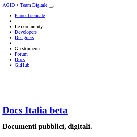
AGID
+
Team Digitale
Piano Triennale
Le community
Developers
Designers
Gli strumenti
Forum
Docs
GitHub
Docs Italia
beta
Documenti pubblici, digitali.