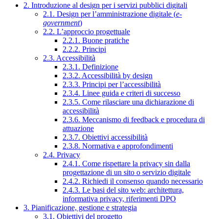
2. Introduzione al design per i servizi pubblici digitali
2.1. Design per l’amministrazione digitale (
e-
government
)
2.2. L’approccio progettuale
2.2.1. Buone pratiche
2.2.2. Principi
2.3. Accessibilità
2.3.1. Definizione
2.3.2. Accessibilità by design
2.3.3. Principi per l’accessibilità
2.3.4. Linee guida e criteri di successo
2.3.5. Come rilasciare una dichiarazione di
accessibilità
2.3.6. Meccanismo di feedback e procedura di
attuazione
2.3.7. Obiettivi accessibilità
2.3.8. Normativa e approfondimenti
2.4. Privacy
2.4.1. Come rispettare la privacy sin dalla
progettazione di un sito o servizio digitale
2.4.2. Richiedi il consenso quando necessario
2.4.3. Le basi del sito web: architettura,
informativa privacy, riferimenti DPO
3. Pianificazione, gestione e strategia
3.1. Obiettivi del progetto