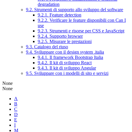
degradation
9.2. Strumenti di supporto allo sviluppo del software
9.2.1. Feature detection
9.2.2. Verificare le feature disponibili con Can I
use
9.2.3. Strumenti e risorse per CSS e JavaScript
9.2.4. Supporto browser
9.2.5. Misurare le prestazioni
9.3. Catalogo del riuso
9.4. Sviluppare con il design system .italia
9.4.1. Il framework Bootstrap Italia
9.4.2. Il kit di sviluppo React
9.4.3. Il kit di sviluppo Angular
9.5. Sviluppare con i modelli di sito e servizi
None
None
A
B
C
D
E
I
M