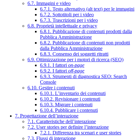
6.7. Immagini e video
6.7.1. Testo alternativo (alt text) per le immagini
6.7.2. Sottotitoli per i video
6.7.3. Trascrizioni per i video
6.8. Proprietà intellettuale e privacy
6.8.1. Pubblicazione di contenuti prodotti dalla
Pubblica Amministrazione
6.8.2. Pubblicazione di contenuti non prodotti
dalla Pubblica Amministrazione
6.8.3. Consenso dei soggetti ritratti
6.9. Ottimizzazione per i motori di ricerca (SEO)
6.9.1. I fattori
on-page
6.9.2. I fattori
off-page
6.9.3. Strumenti di diagnostica SEO: Search
Console
6.10. Gestire i contenuti
6.10.1. L’inventario dei contenuti
6.10.2. Revisionare i contenuti
6.10.3. Migrare i contenuti
6.10.4. Pubblicare i contenuti
7. Progettazione dell’interazione
7.1. Caratteristiche dell’interazione
7.2. User stories per definire l’interazione
7.2.1. Differenza tra scenari e user stories
7.3. Flussi di interazione