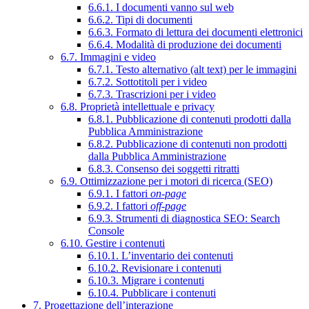
6.6.1. I documenti vanno sul web
6.6.2. Tipi di documenti
6.6.3. Formato di lettura dei documenti elettronici
6.6.4. Modalità di produzione dei documenti
6.7. Immagini e video
6.7.1. Testo alternativo (alt text) per le immagini
6.7.2. Sottotitoli per i video
6.7.3. Trascrizioni per i video
6.8. Proprietà intellettuale e privacy
6.8.1. Pubblicazione di contenuti prodotti dalla
Pubblica Amministrazione
6.8.2. Pubblicazione di contenuti non prodotti
dalla Pubblica Amministrazione
6.8.3. Consenso dei soggetti ritratti
6.9. Ottimizzazione per i motori di ricerca (SEO)
6.9.1. I fattori
on-page
6.9.2. I fattori
off-page
6.9.3. Strumenti di diagnostica SEO: Search
Console
6.10. Gestire i contenuti
6.10.1. L’inventario dei contenuti
6.10.2. Revisionare i contenuti
6.10.3. Migrare i contenuti
6.10.4. Pubblicare i contenuti
7. Progettazione dell’interazione