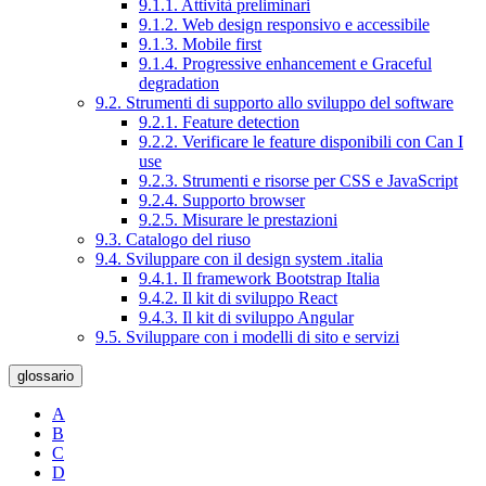
9.1.1. Attività preliminari
9.1.2. Web design responsivo e accessibile
9.1.3. Mobile first
9.1.4. Progressive enhancement e Graceful
degradation
9.2. Strumenti di supporto allo sviluppo del software
9.2.1. Feature detection
9.2.2. Verificare le feature disponibili con Can I
use
9.2.3. Strumenti e risorse per CSS e JavaScript
9.2.4. Supporto browser
9.2.5. Misurare le prestazioni
9.3. Catalogo del riuso
9.4. Sviluppare con il design system .italia
9.4.1. Il framework Bootstrap Italia
9.4.2. Il kit di sviluppo React
9.4.3. Il kit di sviluppo Angular
9.5. Sviluppare con i modelli di sito e servizi
glossario
A
B
C
D