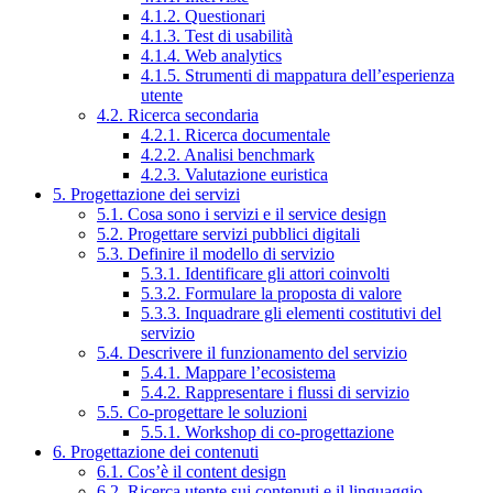
4.1.2. Questionari
4.1.3. Test di usabilità
4.1.4. Web analytics
4.1.5. Strumenti di mappatura dell’esperienza
utente
4.2. Ricerca secondaria
4.2.1. Ricerca documentale
4.2.2. Analisi benchmark
4.2.3. Valutazione euristica
5. Progettazione dei servizi
5.1. Cosa sono i servizi e il service design
5.2. Progettare servizi pubblici digitali
5.3. Definire il modello di servizio
5.3.1. Identificare gli attori coinvolti
5.3.2. Formulare la proposta di valore
5.3.3. Inquadrare gli elementi costitutivi del
servizio
5.4. Descrivere il funzionamento del servizio
5.4.1. Mappare l’ecosistema
5.4.2. Rappresentare i flussi di servizio
5.5. Co-progettare le soluzioni
5.5.1. Workshop di co-progettazione
6. Progettazione dei contenuti
6.1. Cos’è il content design
6.2. Ricerca utente sui contenuti e il linguaggio