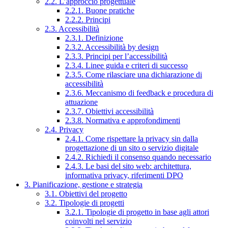
2.2. L’approccio progettuale
2.2.1. Buone pratiche
2.2.2. Principi
2.3. Accessibilità
2.3.1. Definizione
2.3.2. Accessibilità by design
2.3.3. Principi per l’accessibilità
2.3.4. Linee guida e criteri di successo
2.3.5. Come rilasciare una dichiarazione di
accessibilità
2.3.6. Meccanismo di feedback e procedura di
attuazione
2.3.7. Obiettivi accessibilità
2.3.8. Normativa e approfondimenti
2.4. Privacy
2.4.1. Come rispettare la privacy sin dalla
progettazione di un sito o servizio digitale
2.4.2. Richiedi il consenso quando necessario
2.4.3. Le basi del sito web: architettura,
informativa privacy, riferimenti DPO
3. Pianificazione, gestione e strategia
3.1. Obiettivi del progetto
3.2. Tipologie di progetti
3.2.1. Tipologie di progetto in base agli attori
coinvolti nel servizio