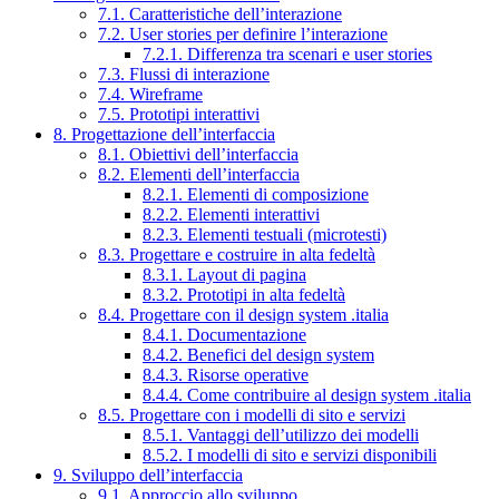
7.1. Caratteristiche dell’interazione
7.2. User stories per definire l’interazione
7.2.1. Differenza tra scenari e user stories
7.3. Flussi di interazione
7.4. Wireframe
7.5. Prototipi interattivi
8. Progettazione dell’interfaccia
8.1. Obiettivi dell’interfaccia
8.2. Elementi dell’interfaccia
8.2.1. Elementi di composizione
8.2.2. Elementi interattivi
8.2.3. Elementi testuali (microtesti)
8.3. Progettare e costruire in alta fedeltà
8.3.1. Layout di pagina
8.3.2. Prototipi in alta fedeltà
8.4. Progettare con il design system .italia
8.4.1. Documentazione
8.4.2. Benefici del design system
8.4.3. Risorse operative
8.4.4. Come contribuire al design system .italia
8.5. Progettare con i modelli di sito e servizi
8.5.1. Vantaggi dell’utilizzo dei modelli
8.5.2. I modelli di sito e servizi disponibili
9. Sviluppo dell’interfaccia
9.1. Approccio allo sviluppo