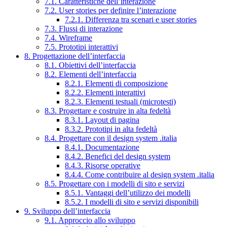
7.1. Caratteristiche dell’interazione
7.2. User stories per definire l’interazione
7.2.1. Differenza tra scenari e user stories
7.3. Flussi di interazione
7.4. Wireframe
7.5. Prototipi interattivi
8. Progettazione dell’interfaccia
8.1. Obiettivi dell’interfaccia
8.2. Elementi dell’interfaccia
8.2.1. Elementi di composizione
8.2.2. Elementi interattivi
8.2.3. Elementi testuali (microtesti)
8.3. Progettare e costruire in alta fedeltà
8.3.1. Layout di pagina
8.3.2. Prototipi in alta fedeltà
8.4. Progettare con il design system .italia
8.4.1. Documentazione
8.4.2. Benefici del design system
8.4.3. Risorse operative
8.4.4. Come contribuire al design system .italia
8.5. Progettare con i modelli di sito e servizi
8.5.1. Vantaggi dell’utilizzo dei modelli
8.5.2. I modelli di sito e servizi disponibili
9. Sviluppo dell’interfaccia
9.1. Approccio allo sviluppo