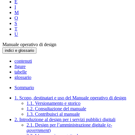
E
I
M
O
S
T
U
Manuale operativo di design
indici e glossario
contenuti
figure
tabelle
glossario
Sommario
1. Scopo, destinatari e uso del Manuale operativo di design
1.1. Versionamento e storico
1.2. Consultazione del manuale
1.3. Contribuisci al manuale
2. Introduzione al design per i servizi pubblici digitali
2.1. Design per l’amministrazione digitale (
e-
government
)