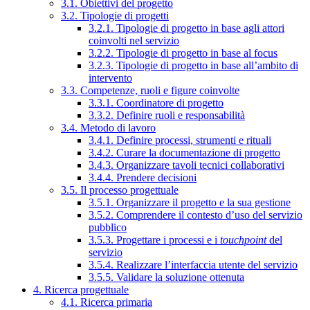
3.1. Obiettivi del progetto
3.2. Tipologie di progetti
3.2.1. Tipologie di progetto in base agli attori
coinvolti nel servizio
3.2.2. Tipologie di progetto in base al focus
3.2.3. Tipologie di progetto in base all’ambito di
intervento
3.3. Competenze, ruoli e figure coinvolte
3.3.1. Coordinatore di progetto
3.3.2. Definire ruoli e responsabilità
3.4. Metodo di lavoro
3.4.1. Definire processi, strumenti e rituali
3.4.2. Curare la documentazione di progetto
3.4.3. Organizzare tavoli tecnici collaborativi
3.4.4. Prendere decisioni
3.5. Il processo progettuale
3.5.1. Organizzare il progetto e la sua gestione
3.5.2. Comprendere il contesto d’uso del servizio
pubblico
3.5.3. Progettare i processi e i
touchpoint
del
servizio
3.5.4. Realizzare l’interfaccia utente del servizio
3.5.5. Validare la soluzione ottenuta
4. Ricerca progettuale
4.1. Ricerca primaria