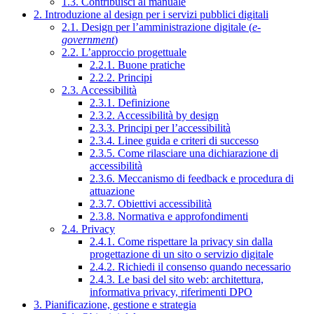
1.3. Contribuisci al manuale
2. Introduzione al design per i servizi pubblici digitali
2.1. Design per l’amministrazione digitale (
e-
government
)
2.2. L’approccio progettuale
2.2.1. Buone pratiche
2.2.2. Principi
2.3. Accessibilità
2.3.1. Definizione
2.3.2. Accessibilità by design
2.3.3. Principi per l’accessibilità
2.3.4. Linee guida e criteri di successo
2.3.5. Come rilasciare una dichiarazione di
accessibilità
2.3.6. Meccanismo di feedback e procedura di
attuazione
2.3.7. Obiettivi accessibilità
2.3.8. Normativa e approfondimenti
2.4. Privacy
2.4.1. Come rispettare la privacy sin dalla
progettazione di un sito o servizio digitale
2.4.2. Richiedi il consenso quando necessario
2.4.3. Le basi del sito web: architettura,
informativa privacy, riferimenti DPO
3. Pianificazione, gestione e strategia