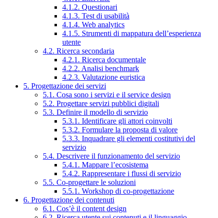
4.1.2. Questionari
4.1.3. Test di usabilità
4.1.4. Web analytics
4.1.5. Strumenti di mappatura dell’esperienza
utente
4.2. Ricerca secondaria
4.2.1. Ricerca documentale
4.2.2. Analisi benchmark
4.2.3. Valutazione euristica
5. Progettazione dei servizi
5.1. Cosa sono i servizi e il service design
5.2. Progettare servizi pubblici digitali
5.3. Definire il modello di servizio
5.3.1. Identificare gli attori coinvolti
5.3.2. Formulare la proposta di valore
5.3.3. Inquadrare gli elementi costitutivi del
servizio
5.4. Descrivere il funzionamento del servizio
5.4.1. Mappare l’ecosistema
5.4.2. Rappresentare i flussi di servizio
5.5. Co-progettare le soluzioni
5.5.1. Workshop di co-progettazione
6. Progettazione dei contenuti
6.1. Cos’è il content design
6.2. Ricerca utente sui contenuti e il linguaggio