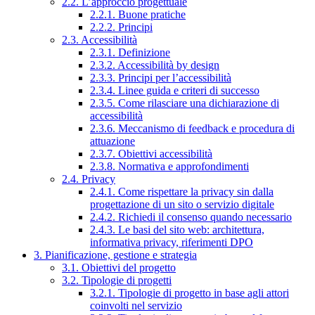
2.2. L’approccio progettuale
2.2.1. Buone pratiche
2.2.2. Principi
2.3. Accessibilità
2.3.1. Definizione
2.3.2. Accessibilità by design
2.3.3. Principi per l’accessibilità
2.3.4. Linee guida e criteri di successo
2.3.5. Come rilasciare una dichiarazione di
accessibilità
2.3.6. Meccanismo di feedback e procedura di
attuazione
2.3.7. Obiettivi accessibilità
2.3.8. Normativa e approfondimenti
2.4. Privacy
2.4.1. Come rispettare la privacy sin dalla
progettazione di un sito o servizio digitale
2.4.2. Richiedi il consenso quando necessario
2.4.3. Le basi del sito web: architettura,
informativa privacy, riferimenti DPO
3. Pianificazione, gestione e strategia
3.1. Obiettivi del progetto
3.2. Tipologie di progetti
3.2.1. Tipologie di progetto in base agli attori
coinvolti nel servizio