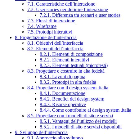
7.1. Caratteristiche dell’interazione
7.2. User stories per definire l’interazione
7.2.1. Differenza tra scenari e user stories
7.3. Flussi di interazione
7.4. Wireframe
7.5. Prototipi interattivi
8. Progettazione dell’interfaccia
8.1. Obiettivi dell’interfaccia
8.2. Elementi dell’interfaccia
8.2.1. Elementi di composizione
8.2.2. Elementi interattivi
8.2.3. Elementi testuali (microtesti)
8.3. Progettare e costruire in alta fedeltà
8.3.1. Layout di pagina
8.3.2. Prototipi in alta fedeltà
8.4. Progettare con il design system .italia
8.4.1. Documentazione
8.4.2. Benefici del design system
8.4.3. Risorse operative
8.4.4. Come contribuire al design system .italia
8.5. Progettare con i modelli di sito e servizi
8.5.1. Vantaggi dell’utilizzo dei modelli
8.5.2. I modelli di sito e servizi disponibili
9. Sviluppo dell’interfaccia
9.1. Approccio allo sviluppo