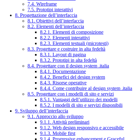
7.4. Wireframe
7.5. Prototipi interattivi
8. Progettazione dell’interfaccia
8.1. Obiettivi dell’interfaccia
8.2. Elementi dell’interfaccia
8.2.1. Elementi di composizione
8.2.2. Elementi interattivi
8.2.3. Elementi testuali (microtesti)
8.3. Progettare e costruire in alta fedeltà
8.3.1. Layout di pagina
8.3.2. Prototipi in alta fedeltà
8.4. Progettare con il design system .italia
8.4.1. Documentazione
8.4.2. Benefici del design system
8.4.3. Risorse operative
8.4.4. Come contribuire al design system .italia
8.5. Progettare con i modelli di sito e servizi
8.5.1. Vantaggi dell’utilizzo dei modelli
8.5.2. I modelli di sito e servizi disponibili
9. Sviluppo dell’interfaccia
9.1. Approccio allo sviluppo
9.1.1. Attività preliminari
9.1.2. Web design responsivo e accessibile
9.1.3. Mobile first
9.1.4. Progressive enhancement e Graceful