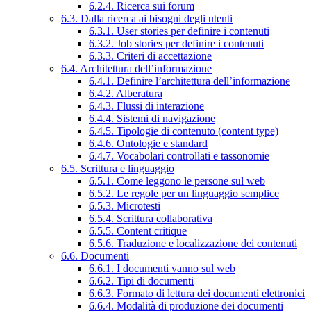
6.2.4. Ricerca sui forum
6.3. Dalla ricerca ai bisogni degli utenti
6.3.1. User stories per definire i contenuti
6.3.2. Job stories per definire i contenuti
6.3.3. Criteri di accettazione
6.4. Architettura dell’informazione
6.4.1. Definire l’architettura dell’informazione
6.4.2. Alberatura
6.4.3. Flussi di interazione
6.4.4. Sistemi di navigazione
6.4.5. Tipologie di contenuto (content type)
6.4.6. Ontologie e standard
6.4.7. Vocabolari controllati e tassonomie
6.5. Scrittura e linguaggio
6.5.1. Come leggono le persone sul web
6.5.2. Le regole per un linguaggio semplice
6.5.3. Microtesti
6.5.4. Scrittura collaborativa
6.5.5. Content critique
6.5.6. Traduzione e localizzazione dei contenuti
6.6. Documenti
6.6.1. I documenti vanno sul web
6.6.2. Tipi di documenti
6.6.3. Formato di lettura dei documenti elettronici
6.6.4. Modalità di produzione dei documenti