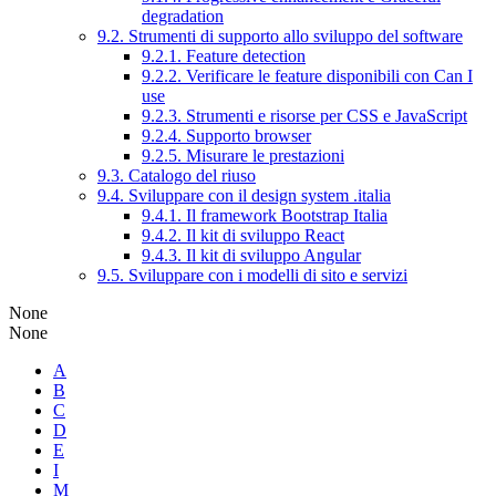
degradation
9.2. Strumenti di supporto allo sviluppo del software
9.2.1. Feature detection
9.2.2. Verificare le feature disponibili con Can I
use
9.2.3. Strumenti e risorse per CSS e JavaScript
9.2.4. Supporto browser
9.2.5. Misurare le prestazioni
9.3. Catalogo del riuso
9.4. Sviluppare con il design system .italia
9.4.1. Il framework Bootstrap Italia
9.4.2. Il kit di sviluppo React
9.4.3. Il kit di sviluppo Angular
9.5. Sviluppare con i modelli di sito e servizi
None
None
A
B
C
D
E
I
M