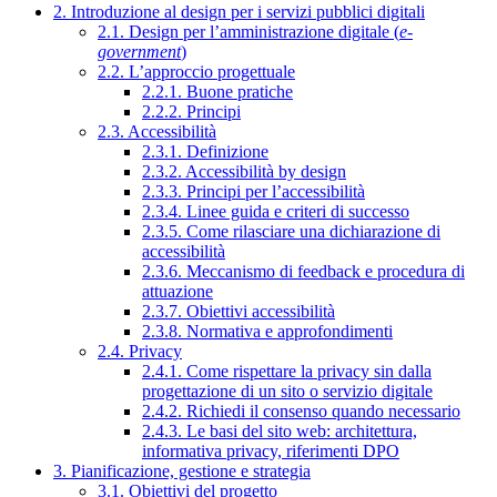
2. Introduzione al design per i servizi pubblici digitali
2.1. Design per l’amministrazione digitale (
e-
government
)
2.2. L’approccio progettuale
2.2.1. Buone pratiche
2.2.2. Principi
2.3. Accessibilità
2.3.1. Definizione
2.3.2. Accessibilità by design
2.3.3. Principi per l’accessibilità
2.3.4. Linee guida e criteri di successo
2.3.5. Come rilasciare una dichiarazione di
accessibilità
2.3.6. Meccanismo di feedback e procedura di
attuazione
2.3.7. Obiettivi accessibilità
2.3.8. Normativa e approfondimenti
2.4. Privacy
2.4.1. Come rispettare la privacy sin dalla
progettazione di un sito o servizio digitale
2.4.2. Richiedi il consenso quando necessario
2.4.3. Le basi del sito web: architettura,
informativa privacy, riferimenti DPO
3. Pianificazione, gestione e strategia
3.1. Obiettivi del progetto