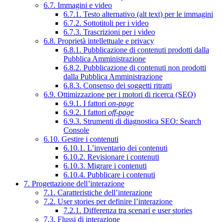
6.7. Immagini e video
6.7.1. Testo alternativo (alt text) per le immagini
6.7.2. Sottotitoli per i video
6.7.3. Trascrizioni per i video
6.8. Proprietà intellettuale e privacy
6.8.1. Pubblicazione di contenuti prodotti dalla
Pubblica Amministrazione
6.8.2. Pubblicazione di contenuti non prodotti
dalla Pubblica Amministrazione
6.8.3. Consenso dei soggetti ritratti
6.9. Ottimizzazione per i motori di ricerca (SEO)
6.9.1. I fattori
on-page
6.9.2. I fattori
off-page
6.9.3. Strumenti di diagnostica SEO: Search
Console
6.10. Gestire i contenuti
6.10.1. L’inventario dei contenuti
6.10.2. Revisionare i contenuti
6.10.3. Migrare i contenuti
6.10.4. Pubblicare i contenuti
7. Progettazione dell’interazione
7.1. Caratteristiche dell’interazione
7.2. User stories per definire l’interazione
7.2.1. Differenza tra scenari e user stories
7.3. Flussi di interazione