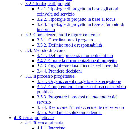
3.2. Tipologie di progetti
3.2.1. Tipologie di progetto in base agli attori
coinvolti nel servizio
3.2.2. Tipologie di progetto in base al focus
3.2.3. Tipologie di progetto in base all’ambito di
intervento
3.3. Competenze, ruoli e figure coinvolte
3.3.1. Coordinatore di progetto
3.3.2. Definire ruoli e responsabilità
3.4. Metodo di lavoro
3.4.1. Definire processi, strumenti e rituali
3.4.2. Curare la documentazione di progetto
3.4.3. Organizzare tavoli tecnici collaborativi
3.4.4. Prendere decisioni
3.5. Il processo progettuale
3.5.1. Organizzare il progetto e la sua gestione
3.5.2. Comprendere il contesto d’uso del servizio
pubblico
3.5.3. Progettare i processi e i
touchpoint
del
servizio
3.5.4. Realizzare l’interfaccia utente del servizio
3.5.5. Validare la soluzione ottenuta
4. Ricerca progettuale
4.1. Ricerca primaria
4.1.1. Interviste