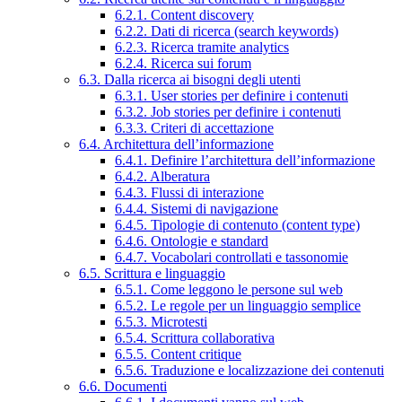
6.2.1. Content discovery
6.2.2. Dati di ricerca (search keywords)
6.2.3. Ricerca tramite analytics
6.2.4. Ricerca sui forum
6.3. Dalla ricerca ai bisogni degli utenti
6.3.1. User stories per definire i contenuti
6.3.2. Job stories per definire i contenuti
6.3.3. Criteri di accettazione
6.4. Architettura dell’informazione
6.4.1. Definire l’architettura dell’informazione
6.4.2. Alberatura
6.4.3. Flussi di interazione
6.4.4. Sistemi di navigazione
6.4.5. Tipologie di contenuto (content type)
6.4.6. Ontologie e standard
6.4.7. Vocabolari controllati e tassonomie
6.5. Scrittura e linguaggio
6.5.1. Come leggono le persone sul web
6.5.2. Le regole per un linguaggio semplice
6.5.3. Microtesti
6.5.4. Scrittura collaborativa
6.5.5. Content critique
6.5.6. Traduzione e localizzazione dei contenuti
6.6. Documenti