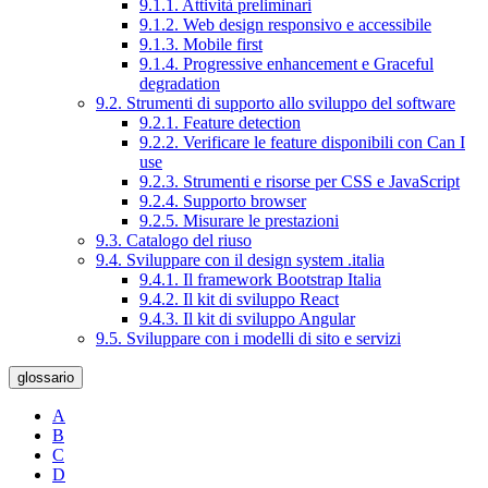
9.1.1. Attività preliminari
9.1.2. Web design responsivo e accessibile
9.1.3. Mobile first
9.1.4. Progressive enhancement e Graceful
degradation
9.2. Strumenti di supporto allo sviluppo del software
9.2.1. Feature detection
9.2.2. Verificare le feature disponibili con Can I
use
9.2.3. Strumenti e risorse per CSS e JavaScript
9.2.4. Supporto browser
9.2.5. Misurare le prestazioni
9.3. Catalogo del riuso
9.4. Sviluppare con il design system .italia
9.4.1. Il framework Bootstrap Italia
9.4.2. Il kit di sviluppo React
9.4.3. Il kit di sviluppo Angular
9.5. Sviluppare con i modelli di sito e servizi
glossario
A
B
C
D