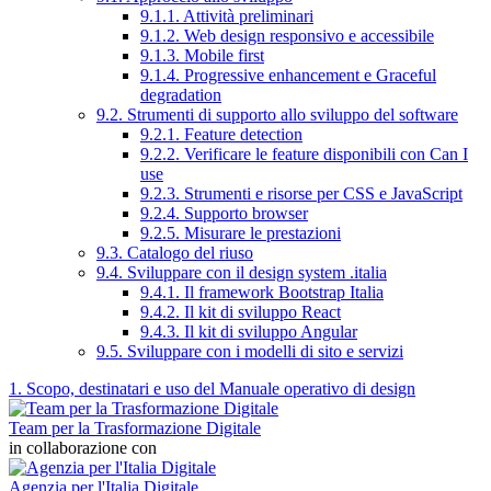
9.1.1. Attività preliminari
9.1.2. Web design responsivo e accessibile
9.1.3. Mobile first
9.1.4. Progressive enhancement e Graceful
degradation
9.2. Strumenti di supporto allo sviluppo del software
9.2.1. Feature detection
9.2.2. Verificare le feature disponibili con Can I
use
9.2.3. Strumenti e risorse per CSS e JavaScript
9.2.4. Supporto browser
9.2.5. Misurare le prestazioni
9.3. Catalogo del riuso
9.4. Sviluppare con il design system .italia
9.4.1. Il framework Bootstrap Italia
9.4.2. Il kit di sviluppo React
9.4.3. Il kit di sviluppo Angular
9.5. Sviluppare con i modelli di sito e servizi
1. Scopo, destinatari e uso del Manuale operativo di design
Team per la Trasformazione Digitale
in collaborazione con
Agenzia per l'Italia Digitale