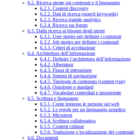
6.2. Ricerca utente sui contenuti e il linguaggio
6.2.1. Content discovery
6.2.2. Dati di ricerca (search keywords)
6.2.3. Ricerca tramite analytics
6.2.4. Ricerca sui forum
6.3. Dalla ricerca ai bisogni degli utenti
6.3.1. User stories per definire i contenuti
6.3.2. Job stories per definire i contenuti
6.3.3. Criteri di accettazione
6.4. Architettura dell’informazione
6.4.1. Definire l’architettura dell’informazione
6.4.2. Alberatura
6.4.3. Flussi di interazione
6.4.4. Sistemi di navigazione
6.4.5. Tipologie di contenuto (content type)
6.4.6. Ontologie e standard
6.4.7. Vocabolari controllati e tassonomie
6.5. Scrittura e linguaggio
6.5.1. Come leggono le persone sul web
6.5.2. Le regole per un linguaggio semplice
6.5.3. Microtesti
6.5.4. Scrittura collaborativa
6.5.5. Content critique
6.5.6. Traduzione e localizzazione dei contenuti
6.6. Documenti