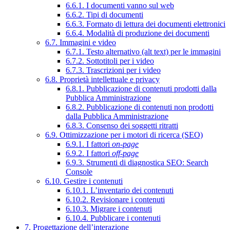
6.6.1. I documenti vanno sul web
6.6.2. Tipi di documenti
6.6.3. Formato di lettura dei documenti elettronici
6.6.4. Modalità di produzione dei documenti
6.7. Immagini e video
6.7.1. Testo alternativo (alt text) per le immagini
6.7.2. Sottotitoli per i video
6.7.3. Trascrizioni per i video
6.8. Proprietà intellettuale e privacy
6.8.1. Pubblicazione di contenuti prodotti dalla
Pubblica Amministrazione
6.8.2. Pubblicazione di contenuti non prodotti
dalla Pubblica Amministrazione
6.8.3. Consenso dei soggetti ritratti
6.9. Ottimizzazione per i motori di ricerca (SEO)
6.9.1. I fattori
on-page
6.9.2. I fattori
off-page
6.9.3. Strumenti di diagnostica SEO: Search
Console
6.10. Gestire i contenuti
6.10.1. L’inventario dei contenuti
6.10.2. Revisionare i contenuti
6.10.3. Migrare i contenuti
6.10.4. Pubblicare i contenuti
7. Progettazione dell’interazione