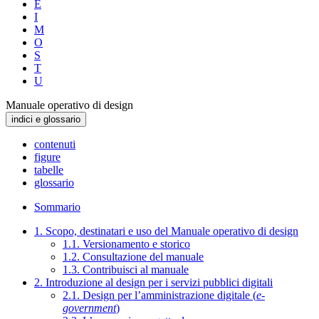
E
I
M
O
S
T
U
Manuale operativo di design
indici e glossario
contenuti
figure
tabelle
glossario
Sommario
1. Scopo, destinatari e uso del Manuale operativo di design
1.1. Versionamento e storico
1.2. Consultazione del manuale
1.3. Contribuisci al manuale
2. Introduzione al design per i servizi pubblici digitali
2.1. Design per l’amministrazione digitale (
e-
government
)