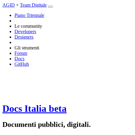
AGID
+
Team Digitale
Piano Triennale
Le community
Developers
Designers
Gli strumenti
Forum
Docs
GitHub
Docs Italia
beta
Documenti pubblici, digitali.