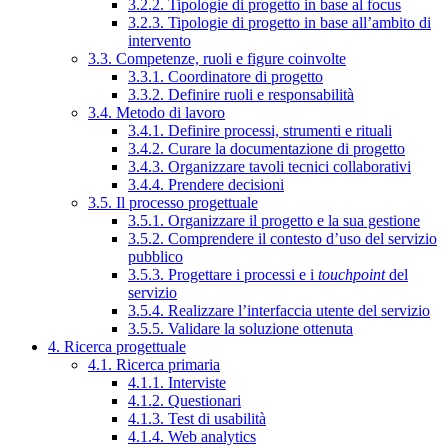
3.2.2. Tipologie di progetto in base al focus
3.2.3. Tipologie di progetto in base all’ambito di
intervento
3.3. Competenze, ruoli e figure coinvolte
3.3.1. Coordinatore di progetto
3.3.2. Definire ruoli e responsabilità
3.4. Metodo di lavoro
3.4.1. Definire processi, strumenti e rituali
3.4.2. Curare la documentazione di progetto
3.4.3. Organizzare tavoli tecnici collaborativi
3.4.4. Prendere decisioni
3.5. Il processo progettuale
3.5.1. Organizzare il progetto e la sua gestione
3.5.2. Comprendere il contesto d’uso del servizio
pubblico
3.5.3. Progettare i processi e i
touchpoint
del
servizio
3.5.4. Realizzare l’interfaccia utente del servizio
3.5.5. Validare la soluzione ottenuta
4. Ricerca progettuale
4.1. Ricerca primaria
4.1.1. Interviste
4.1.2. Questionari
4.1.3. Test di usabilità
4.1.4. Web analytics