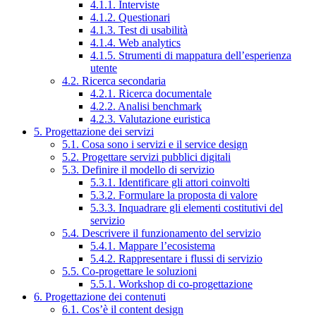
4.1.1. Interviste
4.1.2. Questionari
4.1.3. Test di usabilità
4.1.4. Web analytics
4.1.5. Strumenti di mappatura dell’esperienza
utente
4.2. Ricerca secondaria
4.2.1. Ricerca documentale
4.2.2. Analisi benchmark
4.2.3. Valutazione euristica
5. Progettazione dei servizi
5.1. Cosa sono i servizi e il service design
5.2. Progettare servizi pubblici digitali
5.3. Definire il modello di servizio
5.3.1. Identificare gli attori coinvolti
5.3.2. Formulare la proposta di valore
5.3.3. Inquadrare gli elementi costitutivi del
servizio
5.4. Descrivere il funzionamento del servizio
5.4.1. Mappare l’ecosistema
5.4.2. Rappresentare i flussi di servizio
5.5. Co-progettare le soluzioni
5.5.1. Workshop di co-progettazione
6. Progettazione dei contenuti
6.1. Cos’è il content design