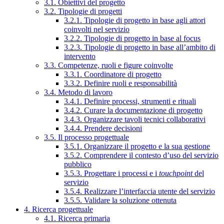
3.1. Obiettivi del progetto
3.2. Tipologie di progetti
3.2.1. Tipologie di progetto in base agli attori
coinvolti nel servizio
3.2.2. Tipologie di progetto in base al focus
3.2.3. Tipologie di progetto in base all’ambito di
intervento
3.3. Competenze, ruoli e figure coinvolte
3.3.1. Coordinatore di progetto
3.3.2. Definire ruoli e responsabilità
3.4. Metodo di lavoro
3.4.1. Definire processi, strumenti e rituali
3.4.2. Curare la documentazione di progetto
3.4.3. Organizzare tavoli tecnici collaborativi
3.4.4. Prendere decisioni
3.5. Il processo progettuale
3.5.1. Organizzare il progetto e la sua gestione
3.5.2. Comprendere il contesto d’uso del servizio
pubblico
3.5.3. Progettare i processi e i
touchpoint
del
servizio
3.5.4. Realizzare l’interfaccia utente del servizio
3.5.5. Validare la soluzione ottenuta
4. Ricerca progettuale
4.1. Ricerca primaria