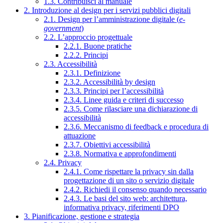
1.3. Contribuisci al manuale
2. Introduzione al design per i servizi pubblici digitali
2.1. Design per l’amministrazione digitale (
e-
government
)
2.2. L’approccio progettuale
2.2.1. Buone pratiche
2.2.2. Principi
2.3. Accessibilità
2.3.1. Definizione
2.3.2. Accessibilità by design
2.3.3. Principi per l’accessibilità
2.3.4. Linee guida e criteri di successo
2.3.5. Come rilasciare una dichiarazione di
accessibilità
2.3.6. Meccanismo di feedback e procedura di
attuazione
2.3.7. Obiettivi accessibilità
2.3.8. Normativa e approfondimenti
2.4. Privacy
2.4.1. Come rispettare la privacy sin dalla
progettazione di un sito o servizio digitale
2.4.2. Richiedi il consenso quando necessario
2.4.3. Le basi del sito web: architettura,
informativa privacy, riferimenti DPO
3. Pianificazione, gestione e strategia