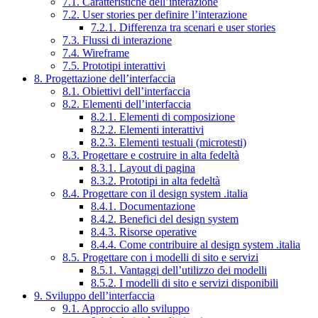
7.1. Caratteristiche dell’interazione
7.2. User stories per definire l’interazione
7.2.1. Differenza tra scenari e user stories
7.3. Flussi di interazione
7.4. Wireframe
7.5. Prototipi interattivi
8. Progettazione dell’interfaccia
8.1. Obiettivi dell’interfaccia
8.2. Elementi dell’interfaccia
8.2.1. Elementi di composizione
8.2.2. Elementi interattivi
8.2.3. Elementi testuali (microtesti)
8.3. Progettare e costruire in alta fedeltà
8.3.1. Layout di pagina
8.3.2. Prototipi in alta fedeltà
8.4. Progettare con il design system .italia
8.4.1. Documentazione
8.4.2. Benefici del design system
8.4.3. Risorse operative
8.4.4. Come contribuire al design system .italia
8.5. Progettare con i modelli di sito e servizi
8.5.1. Vantaggi dell’utilizzo dei modelli
8.5.2. I modelli di sito e servizi disponibili
9. Sviluppo dell’interfaccia
9.1. Approccio allo sviluppo