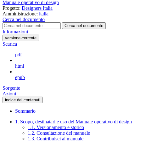
Manuale operativo di design
Progetto:
Designers Italia
Amministrazione:
italia
Cerca nel documento
Cerca nel documento
Informazioni
versione-corrente
Scarica
pdf
html
epub
Sorgente
Azioni
indice dei contenuti
Sommario
1. Scopo, destinatari e uso del Manuale operativo di design
1.1. Versionamento e storico
1.2. Consultazione del manuale
1.3. Contribuisci al manuale