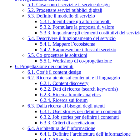
5.1. Cosa sono i servizi e il service design
5.2. Progettare servizi pubblici digitali
5.3. Definire il modello di servizio
5.3.1. Identificare gli attori coinvolti
5.3.2. Formulare la proposta di valore
5.3.3. Inquadrare gli elementi costitutivi del serviz
5.4. Descrivere il funzionamento del servizio
5.4.1. Mappare l’ecosistema
5.4.2. Rappresentare i flussi di servizio
5.5. Co-progettare le soluzioni
5.5.1. Workshop di co-progettazione
6. Progettazione dei contenuti
6.1. Cos’è il content design
6.2. Ricerca utente sui contenuti e il linguaggio
6.2.1. Content discovery
6.2.2. Dati di ricerca (search keywords)
6.2.3. Ricerca tramite analytics
6.2.4. Ricerca sui forum
6.3. Dalla ricerca ai bisogni degli utenti
6.3.1. User stories per definire i contenuti
6.3.2. Job stories per definire i contenuti
6.3.3. Criteri di accettazione
6.4. Architettura dell’informazione
6.4.1. Definire l’architettura dell’informazione
6.4.2. Alberatura