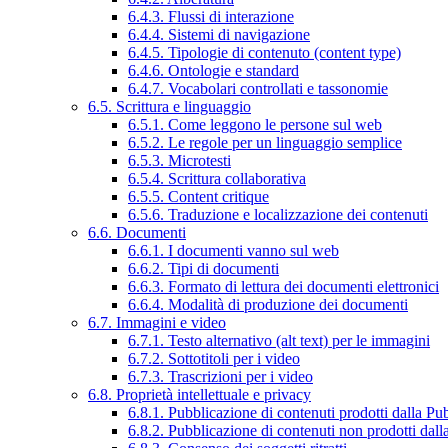
6.4.3. Flussi di interazione
6.4.4. Sistemi di navigazione
6.4.5. Tipologie di contenuto (content type)
6.4.6. Ontologie e standard
6.4.7. Vocabolari controllati e tassonomie
6.5. Scrittura e linguaggio
6.5.1. Come leggono le persone sul web
6.5.2. Le regole per un linguaggio semplice
6.5.3. Microtesti
6.5.4. Scrittura collaborativa
6.5.5. Content critique
6.5.6. Traduzione e localizzazione dei contenuti
6.6. Documenti
6.6.1. I documenti vanno sul web
6.6.2. Tipi di documenti
6.6.3. Formato di lettura dei documenti elettronici
6.6.4. Modalità di produzione dei documenti
6.7. Immagini e video
6.7.1. Testo alternativo (alt text) per le immagini
6.7.2. Sottotitoli per i video
6.7.3. Trascrizioni per i video
6.8. Proprietà intellettuale e privacy
6.8.1. Pubblicazione di contenuti prodotti dalla P
6.8.2. Pubblicazione di contenuti non prodotti dal