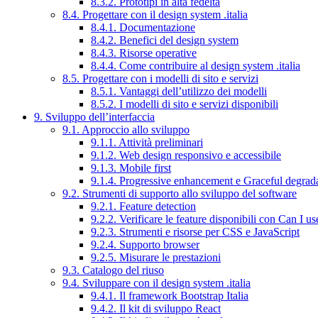
8.3.2. Prototipi in alta fedeltà
8.4. Progettare con il design system .italia
8.4.1. Documentazione
8.4.2. Benefici del design system
8.4.3. Risorse operative
8.4.4. Come contribuire al design system .italia
8.5. Progettare con i modelli di sito e servizi
8.5.1. Vantaggi dell’utilizzo dei modelli
8.5.2. I modelli di sito e servizi disponibili
9. Sviluppo dell’interfaccia
9.1. Approccio allo sviluppo
9.1.1. Attività preliminari
9.1.2. Web design responsivo e accessibile
9.1.3. Mobile first
9.1.4. Progressive enhancement e Graceful degrad
9.2. Strumenti di supporto allo sviluppo del software
9.2.1. Feature detection
9.2.2. Verificare le feature disponibili con Can I us
9.2.3. Strumenti e risorse per CSS e JavaScript
9.2.4. Supporto browser
9.2.5. Misurare le prestazioni
9.3. Catalogo del riuso
9.4. Sviluppare con il design system .italia
9.4.1. Il framework Bootstrap Italia
9.4.2. Il kit di sviluppo React