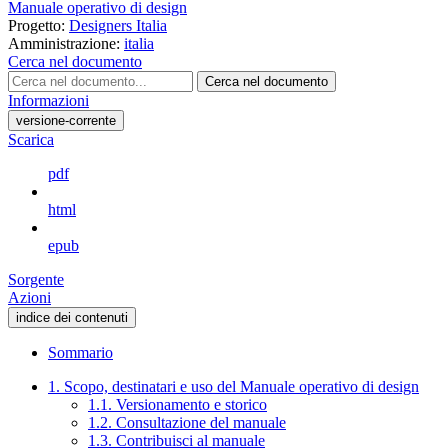
Manuale operativo di design
Progetto:
Designers Italia
Amministrazione:
italia
Cerca nel documento
Cerca nel documento
Informazioni
versione-corrente
Scarica
pdf
html
epub
Sorgente
Azioni
indice dei contenuti
Sommario
1. Scopo, destinatari e uso del Manuale operativo di design
1.1. Versionamento e storico
1.2. Consultazione del manuale
1.3. Contribuisci al manuale