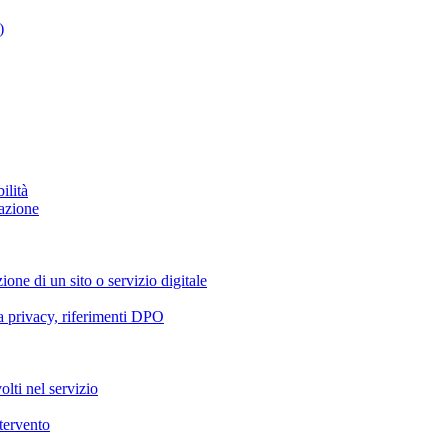
)
ilità
azione
ione di un sito o servizio digitale
va privacy, riferimenti DPO
olti nel servizio
ntervento