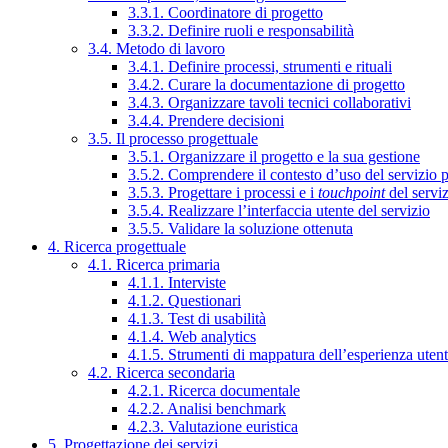
3.3.1. Coordinatore di progetto
3.3.2. Definire ruoli e responsabilità
3.4. Metodo di lavoro
3.4.1. Definire processi, strumenti e rituali
3.4.2. Curare la documentazione di progetto
3.4.3. Organizzare tavoli tecnici collaborativi
3.4.4. Prendere decisioni
3.5. Il processo progettuale
3.5.1. Organizzare il progetto e la sua gestione
3.5.2. Comprendere il contesto d’uso del servizio 
3.5.3. Progettare i processi e i
touchpoint
del servi
3.5.4. Realizzare l’interfaccia utente del servizio
3.5.5. Validare la soluzione ottenuta
4. Ricerca progettuale
4.1. Ricerca primaria
4.1.1. Interviste
4.1.2. Questionari
4.1.3. Test di usabilità
4.1.4. Web analytics
4.1.5. Strumenti di mappatura dell’esperienza uten
4.2. Ricerca secondaria
4.2.1. Ricerca documentale
4.2.2. Analisi benchmark
4.2.3. Valutazione euristica
5. Progettazione dei servizi