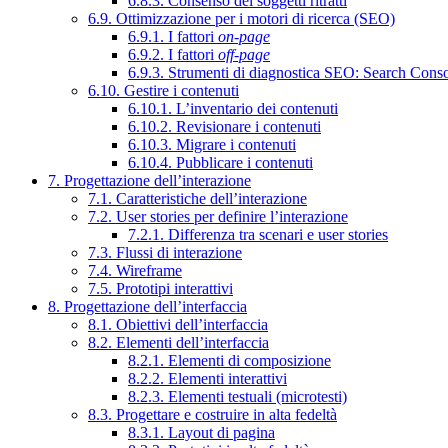
6.8.3. Consenso dei soggetti ritratti
6.9. Ottimizzazione per i motori di ricerca (SEO)
6.9.1. I fattori
on-page
6.9.2. I fattori
off-page
6.9.3. Strumenti di diagnostica SEO: Search Cons
6.10. Gestire i contenuti
6.10.1. L’inventario dei contenuti
6.10.2. Revisionare i contenuti
6.10.3. Migrare i contenuti
6.10.4. Pubblicare i contenuti
7. Progettazione dell’interazione
7.1. Caratteristiche dell’interazione
7.2. User stories per definire l’interazione
7.2.1. Differenza tra scenari e user stories
7.3. Flussi di interazione
7.4. Wireframe
7.5. Prototipi interattivi
8. Progettazione dell’interfaccia
8.1. Obiettivi dell’interfaccia
8.2. Elementi dell’interfaccia
8.2.1. Elementi di composizione
8.2.2. Elementi interattivi
8.2.3. Elementi testuali (microtesti)
8.3. Progettare e costruire in alta fedeltà
8.3.1. Layout di pagina