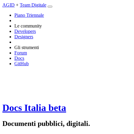
AGID
+
Team Digitale
Piano Triennale
Le community
Developers
Designers
Gli strumenti
Forum
Docs
GitHub
Docs Italia
beta
Documenti pubblici, digitali.