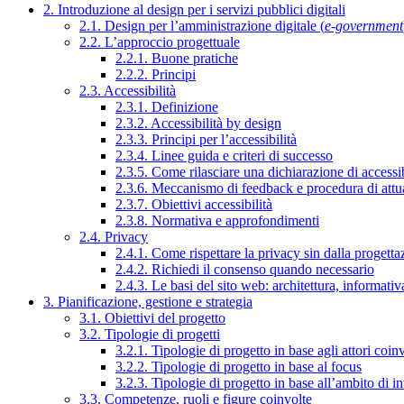
2. Introduzione al design per i servizi pubblici digitali
2.1. Design per l’amministrazione digitale (
e-government
2.2. L’approccio progettuale
2.2.1. Buone pratiche
2.2.2. Principi
2.3. Accessibilità
2.3.1. Definizione
2.3.2. Accessibilità by design
2.3.3. Principi per l’accessibilità
2.3.4. Linee guida e criteri di successo
2.3.5. Come rilasciare una dichiarazione di accessib
2.3.6. Meccanismo di feedback e procedura di attu
2.3.7. Obiettivi accessibilità
2.3.8. Normativa e approfondimenti
2.4. Privacy
2.4.1. Come rispettare la privacy sin dalla progettaz
2.4.2. Richiedi il consenso quando necessario
2.4.3. Le basi del sito web: architettura, informati
3. Pianificazione, gestione e strategia
3.1. Obiettivi del progetto
3.2. Tipologie di progetti
3.2.1. Tipologie di progetto in base agli attori coinv
3.2.2. Tipologie di progetto in base al focus
3.2.3. Tipologie di progetto in base all’ambito di i
3.3. Competenze, ruoli e figure coinvolte