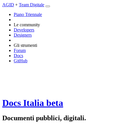
AGID
+
Team Digitale
Piano Triennale
Le community
Developers
Designers
Gli strumenti
Forum
Docs
GitHub
Docs Italia
beta
Documenti pubblici, digitali.