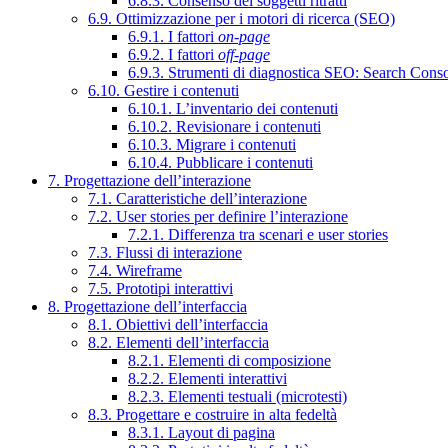
6.8.3. Consenso dei soggetti ritratti
6.9. Ottimizzazione per i motori di ricerca (SEO)
6.9.1. I fattori
on-page
6.9.2. I fattori
off-page
6.9.3. Strumenti di diagnostica SEO: Search Cons
6.10. Gestire i contenuti
6.10.1. L’inventario dei contenuti
6.10.2. Revisionare i contenuti
6.10.3. Migrare i contenuti
6.10.4. Pubblicare i contenuti
7. Progettazione dell’interazione
7.1. Caratteristiche dell’interazione
7.2. User stories per definire l’interazione
7.2.1. Differenza tra scenari e user stories
7.3. Flussi di interazione
7.4. Wireframe
7.5. Prototipi interattivi
8. Progettazione dell’interfaccia
8.1. Obiettivi dell’interfaccia
8.2. Elementi dell’interfaccia
8.2.1. Elementi di composizione
8.2.2. Elementi interattivi
8.2.3. Elementi testuali (microtesti)
8.3. Progettare e costruire in alta fedeltà
8.3.1. Layout di pagina