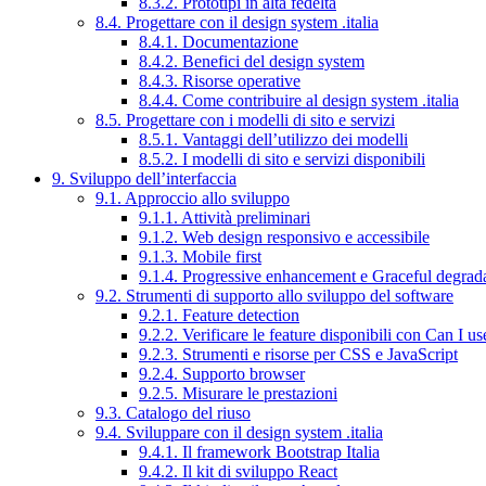
8.3.2. Prototipi in alta fedeltà
8.4. Progettare con il design system .italia
8.4.1. Documentazione
8.4.2. Benefici del design system
8.4.3. Risorse operative
8.4.4. Come contribuire al design system .italia
8.5. Progettare con i modelli di sito e servizi
8.5.1. Vantaggi dell’utilizzo dei modelli
8.5.2. I modelli di sito e servizi disponibili
9. Sviluppo dell’interfaccia
9.1. Approccio allo sviluppo
9.1.1. Attività preliminari
9.1.2. Web design responsivo e accessibile
9.1.3. Mobile first
9.1.4. Progressive enhancement e Graceful degrad
9.2. Strumenti di supporto allo sviluppo del software
9.2.1. Feature detection
9.2.2. Verificare le feature disponibili con Can I us
9.2.3. Strumenti e risorse per CSS e JavaScript
9.2.4. Supporto browser
9.2.5. Misurare le prestazioni
9.3. Catalogo del riuso
9.4. Sviluppare con il design system .italia
9.4.1. Il framework Bootstrap Italia
9.4.2. Il kit di sviluppo React