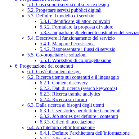
5.1. Cosa sono i servizi e il service design
5.2. Progettare servizi pubblici digitali
5.3. Definire il modello di servizio
5.3.1. Identificare gli attori coinvolti
5.3.2. Formulare la proposta di valore
5.3.3. Inquadrare gli elementi costitutivi del serviz
5.4. Descrivere il funzionamento del servizio
5.4.1. Mappare l’ecosistema
5.4.2. Rappresentare i flussi di servizio
5.5. Co-progettare le soluzioni
5.5.1. Workshop di co-progettazione
6. Progettazione dei contenuti
6.1. Cos’è il content design
6.2. Ricerca utente sui contenuti e il linguaggio
6.2.1. Content discovery
6.2.2. Dati di ricerca (search keywords)
6.2.3. Ricerca tramite analytics
6.2.4. Ricerca sui forum
6.3. Dalla ricerca ai bisogni degli utenti
6.3.1. User stories per definire i contenuti
6.3.2. Job stories per definire i contenuti
6.3.3. Criteri di accettazione
6.4. Architettura dell’informazione
6.4.1. Definire l’architettura dell’informazione
6.4.2. Alberatura