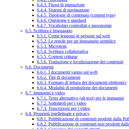
6.4.3. Flussi di interazione
6.4.4. Sistemi di navigazione
6.4.5. Tipologie di contenuto (content type)
6.4.6. Ontologie e standard
6.4.7. Vocabolari controllati e tassonomie
6.5. Scrittura e linguaggio
6.5.1. Come leggono le persone sul web
6.5.2. Le regole per un linguaggio semplice
6.5.3. Microtesti
6.5.4. Scrittura collaborativa
6.5.5. Content critique
6.5.6. Traduzione e localizzazione dei contenuti
6.6. Documenti
6.6.1. I documenti vanno sul web
6.6.2. Tipi di documenti
6.6.3. Formato di lettura dei documenti elettronici
6.6.4. Modalità di produzione dei documenti
6.7. Immagini e video
6.7.1. Testo alternativo (alt text) per le immagini
6.7.2. Sottotitoli per i video
6.7.3. Trascrizioni per i video
6.8. Proprietà intellettuale e privacy
6.8.1. Pubblicazione di contenuti prodotti dalla P
6.8.2. Pubblicazione di contenuti non prodotti dal