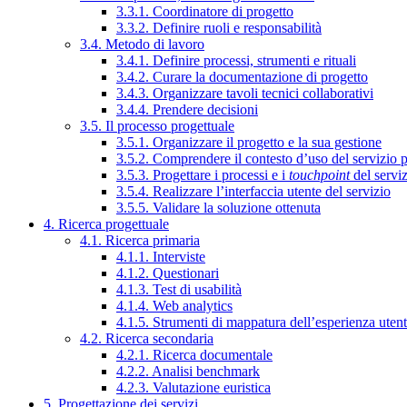
3.3.1. Coordinatore di progetto
3.3.2. Definire ruoli e responsabilità
3.4. Metodo di lavoro
3.4.1. Definire processi, strumenti e rituali
3.4.2. Curare la documentazione di progetto
3.4.3. Organizzare tavoli tecnici collaborativi
3.4.4. Prendere decisioni
3.5. Il processo progettuale
3.5.1. Organizzare il progetto e la sua gestione
3.5.2. Comprendere il contesto d’uso del servizio 
3.5.3. Progettare i processi e i
touchpoint
del servi
3.5.4. Realizzare l’interfaccia utente del servizio
3.5.5. Validare la soluzione ottenuta
4. Ricerca progettuale
4.1. Ricerca primaria
4.1.1. Interviste
4.1.2. Questionari
4.1.3. Test di usabilità
4.1.4. Web analytics
4.1.5. Strumenti di mappatura dell’esperienza uten
4.2. Ricerca secondaria
4.2.1. Ricerca documentale
4.2.2. Analisi benchmark
4.2.3. Valutazione euristica
5. Progettazione dei servizi