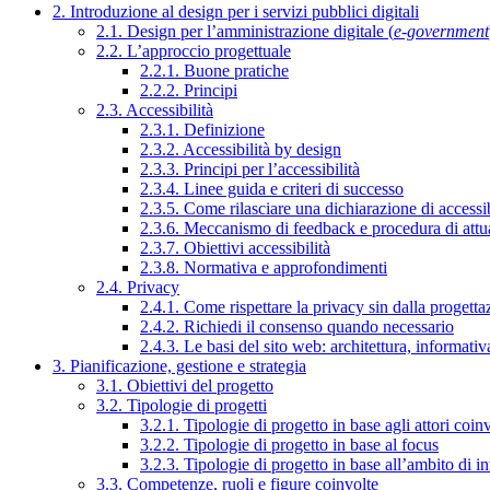
2. Introduzione al design per i servizi pubblici digitali
2.1. Design per l’amministrazione digitale (
e-government
2.2. L’approccio progettuale
2.2.1. Buone pratiche
2.2.2. Principi
2.3. Accessibilità
2.3.1. Definizione
2.3.2. Accessibilità by design
2.3.3. Principi per l’accessibilità
2.3.4. Linee guida e criteri di successo
2.3.5. Come rilasciare una dichiarazione di accessib
2.3.6. Meccanismo di feedback e procedura di attu
2.3.7. Obiettivi accessibilità
2.3.8. Normativa e approfondimenti
2.4. Privacy
2.4.1. Come rispettare la privacy sin dalla progettaz
2.4.2. Richiedi il consenso quando necessario
2.4.3. Le basi del sito web: architettura, informati
3. Pianificazione, gestione e strategia
3.1. Obiettivi del progetto
3.2. Tipologie di progetti
3.2.1. Tipologie di progetto in base agli attori coinv
3.2.2. Tipologie di progetto in base al focus
3.2.3. Tipologie di progetto in base all’ambito di i
3.3. Competenze, ruoli e figure coinvolte