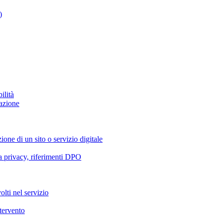
)
ilità
azione
ione di un sito o servizio digitale
va privacy, riferimenti DPO
olti nel servizio
ntervento