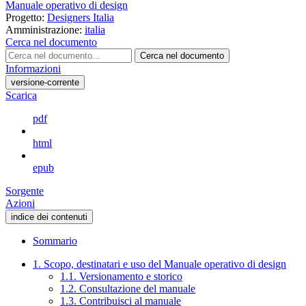
Manuale operativo di design
Progetto:
Designers Italia
Amministrazione:
italia
Cerca nel documento
Cerca nel documento
Informazioni
versione-corrente
Scarica
pdf
html
epub
Sorgente
Azioni
indice dei contenuti
Sommario
1. Scopo, destinatari e uso del Manuale operativo di design
1.1. Versionamento e storico
1.2. Consultazione del manuale
1.3. Contribuisci al manuale