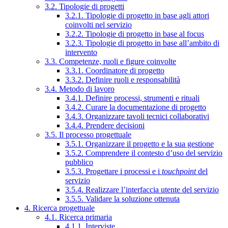
3.2. Tipologie di progetti
3.2.1. Tipologie di progetto in base agli attori
coinvolti nel servizio
3.2.2. Tipologie di progetto in base al focus
3.2.3. Tipologie di progetto in base all’ambito di
intervento
3.3. Competenze, ruoli e figure coinvolte
3.3.1. Coordinatore di progetto
3.3.2. Definire ruoli e responsabilità
3.4. Metodo di lavoro
3.4.1. Definire processi, strumenti e rituali
3.4.2. Curare la documentazione di progetto
3.4.3. Organizzare tavoli tecnici collaborativi
3.4.4. Prendere decisioni
3.5. Il processo progettuale
3.5.1. Organizzare il progetto e la sua gestione
3.5.2. Comprendere il contesto d’uso del servizio
pubblico
3.5.3. Progettare i processi e i
touchpoint
del
servizio
3.5.4. Realizzare l’interfaccia utente del servizio
3.5.5. Validare la soluzione ottenuta
4. Ricerca progettuale
4.1. Ricerca primaria
4.1.1. Interviste