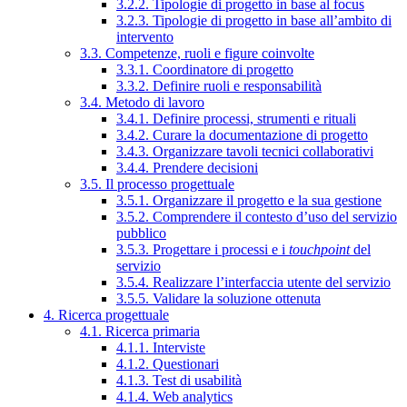
3.2.2. Tipologie di progetto in base al focus
3.2.3. Tipologie di progetto in base all’ambito di
intervento
3.3. Competenze, ruoli e figure coinvolte
3.3.1. Coordinatore di progetto
3.3.2. Definire ruoli e responsabilità
3.4. Metodo di lavoro
3.4.1. Definire processi, strumenti e rituali
3.4.2. Curare la documentazione di progetto
3.4.3. Organizzare tavoli tecnici collaborativi
3.4.4. Prendere decisioni
3.5. Il processo progettuale
3.5.1. Organizzare il progetto e la sua gestione
3.5.2. Comprendere il contesto d’uso del servizio
pubblico
3.5.3. Progettare i processi e i
touchpoint
del
servizio
3.5.4. Realizzare l’interfaccia utente del servizio
3.5.5. Validare la soluzione ottenuta
4. Ricerca progettuale
4.1. Ricerca primaria
4.1.1. Interviste
4.1.2. Questionari
4.1.3. Test di usabilità
4.1.4. Web analytics