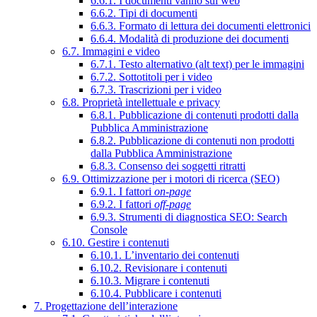
6.6.1. I documenti vanno sul web
6.6.2. Tipi di documenti
6.6.3. Formato di lettura dei documenti elettronici
6.6.4. Modalità di produzione dei documenti
6.7. Immagini e video
6.7.1. Testo alternativo (alt text) per le immagini
6.7.2. Sottotitoli per i video
6.7.3. Trascrizioni per i video
6.8. Proprietà intellettuale e privacy
6.8.1. Pubblicazione di contenuti prodotti dalla
Pubblica Amministrazione
6.8.2. Pubblicazione di contenuti non prodotti
dalla Pubblica Amministrazione
6.8.3. Consenso dei soggetti ritratti
6.9. Ottimizzazione per i motori di ricerca (SEO)
6.9.1. I fattori
on-page
6.9.2. I fattori
off-page
6.9.3. Strumenti di diagnostica SEO: Search
Console
6.10. Gestire i contenuti
6.10.1. L’inventario dei contenuti
6.10.2. Revisionare i contenuti
6.10.3. Migrare i contenuti
6.10.4. Pubblicare i contenuti
7. Progettazione dell’interazione