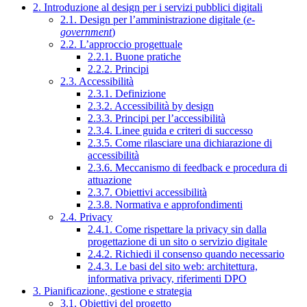
2. Introduzione al design per i servizi pubblici digitali
2.1. Design per l’amministrazione digitale (
e-
government
)
2.2. L’approccio progettuale
2.2.1. Buone pratiche
2.2.2. Principi
2.3. Accessibilità
2.3.1. Definizione
2.3.2. Accessibilità by design
2.3.3. Principi per l’accessibilità
2.3.4. Linee guida e criteri di successo
2.3.5. Come rilasciare una dichiarazione di
accessibilità
2.3.6. Meccanismo di feedback e procedura di
attuazione
2.3.7. Obiettivi accessibilità
2.3.8. Normativa e approfondimenti
2.4. Privacy
2.4.1. Come rispettare la privacy sin dalla
progettazione di un sito o servizio digitale
2.4.2. Richiedi il consenso quando necessario
2.4.3. Le basi del sito web: architettura,
informativa privacy, riferimenti DPO
3. Pianificazione, gestione e strategia
3.1. Obiettivi del progetto