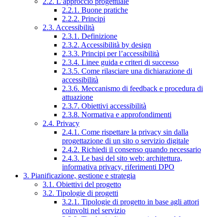
2.2. L’approccio progettuale
2.2.1. Buone pratiche
2.2.2. Principi
2.3. Accessibilità
2.3.1. Definizione
2.3.2. Accessibilità by design
2.3.3. Principi per l’accessibilità
2.3.4. Linee guida e criteri di successo
2.3.5. Come rilasciare una dichiarazione di
accessibilità
2.3.6. Meccanismo di feedback e procedura di
attuazione
2.3.7. Obiettivi accessibilità
2.3.8. Normativa e approfondimenti
2.4. Privacy
2.4.1. Come rispettare la privacy sin dalla
progettazione di un sito o servizio digitale
2.4.2. Richiedi il consenso quando necessario
2.4.3. Le basi del sito web: architettura,
informativa privacy, riferimenti DPO
3. Pianificazione, gestione e strategia
3.1. Obiettivi del progetto
3.2. Tipologie di progetti
3.2.1. Tipologie di progetto in base agli attori
coinvolti nel servizio