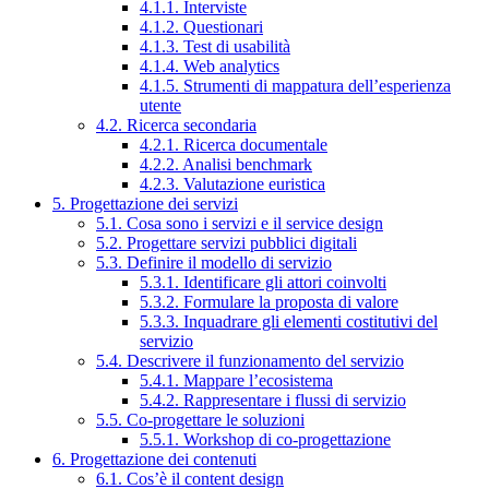
4.1.1. Interviste
4.1.2. Questionari
4.1.3. Test di usabilità
4.1.4. Web analytics
4.1.5. Strumenti di mappatura dell’esperienza
utente
4.2. Ricerca secondaria
4.2.1. Ricerca documentale
4.2.2. Analisi benchmark
4.2.3. Valutazione euristica
5. Progettazione dei servizi
5.1. Cosa sono i servizi e il service design
5.2. Progettare servizi pubblici digitali
5.3. Definire il modello di servizio
5.3.1. Identificare gli attori coinvolti
5.3.2. Formulare la proposta di valore
5.3.3. Inquadrare gli elementi costitutivi del
servizio
5.4. Descrivere il funzionamento del servizio
5.4.1. Mappare l’ecosistema
5.4.2. Rappresentare i flussi di servizio
5.5. Co-progettare le soluzioni
5.5.1. Workshop di co-progettazione
6. Progettazione dei contenuti
6.1. Cos’è il content design