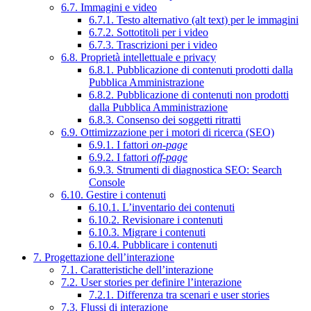
6.7. Immagini e video
6.7.1. Testo alternativo (alt text) per le immagini
6.7.2. Sottotitoli per i video
6.7.3. Trascrizioni per i video
6.8. Proprietà intellettuale e privacy
6.8.1. Pubblicazione di contenuti prodotti dalla
Pubblica Amministrazione
6.8.2. Pubblicazione di contenuti non prodotti
dalla Pubblica Amministrazione
6.8.3. Consenso dei soggetti ritratti
6.9. Ottimizzazione per i motori di ricerca (SEO)
6.9.1. I fattori
on-page
6.9.2. I fattori
off-page
6.9.3. Strumenti di diagnostica SEO: Search
Console
6.10. Gestire i contenuti
6.10.1. L’inventario dei contenuti
6.10.2. Revisionare i contenuti
6.10.3. Migrare i contenuti
6.10.4. Pubblicare i contenuti
7. Progettazione dell’interazione
7.1. Caratteristiche dell’interazione
7.2. User stories per definire l’interazione
7.2.1. Differenza tra scenari e user stories
7.3. Flussi di interazione