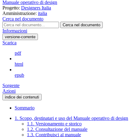
Manuale operativo di design
Progetto:
Designers Italia
Amministrazione:
italia
Cerca nel documento
Cerca nel documento
Informazioni
versione-corrente
Scarica
pdf
html
epub
Sorgente
Azioni
indice dei contenuti
Sommario
1. Scopo, destinatari e uso del Manuale operativo di design
1.1. Versionamento e storico
1.2. Consultazione del manuale
1.3. Contribuisci al manuale