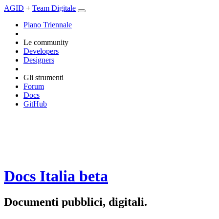
AGID
+
Team Digitale
Piano Triennale
Le community
Developers
Designers
Gli strumenti
Forum
Docs
GitHub
Docs Italia
beta
Documenti pubblici, digitali.