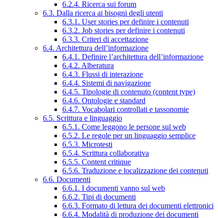
6.2.4. Ricerca sui forum
6.3. Dalla ricerca ai bisogni degli utenti
6.3.1. User stories per definire i contenuti
6.3.2. Job stories per definire i contenuti
6.3.3. Criteri di accettazione
6.4. Architettura dell’informazione
6.4.1. Definire l’architettura dell’informazione
6.4.2. Alberatura
6.4.3. Flussi di interazione
6.4.4. Sistemi di navigazione
6.4.5. Tipologie di contenuto (content type)
6.4.6. Ontologie e standard
6.4.7. Vocabolari controllati e tassonomie
6.5. Scrittura e linguaggio
6.5.1. Come leggono le persone sul web
6.5.2. Le regole per un linguaggio semplice
6.5.3. Microtesti
6.5.4. Scrittura collaborativa
6.5.5. Content critique
6.5.6. Traduzione e localizzazione dei contenuti
6.6. Documenti
6.6.1. I documenti vanno sul web
6.6.2. Tipi di documenti
6.6.3. Formato di lettura dei documenti elettronici
6.6.4. Modalità di produzione dei documenti