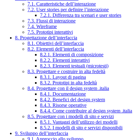
7.1. Caratteristiche dell’interazione
7.2. User stories per definire l’interazione
7.2.1. Differenza tra scenari e user stories
7.3. Flussi di interazione
7.4. Wireframe
7.5. Prototipi interattivi
8. Progettazione dell’interfaccia
8.1. Obiettivi dell’interfaccia
8.2. Elementi dell’interfaccia
8.2.1. Elementi di composizione
8.2.2. Elementi interattivi
8.2.3. Elementi testuali (microtesti)
8.3. Progettare e costruire in alta fedeltà
8.3.1. Layout di pagina
8.3.2. Prototipi in alta fedeltà
8.4. Progettare con il design system .italia
8.4.1. Documentazione
8.4.2. Benefici del design system
8.4.3. Risorse operative
8.4.4. Come contribuire al design system .italia
8.5. Progettare con i modelli di sito e servizi
8.5.1. Vantaggi dell’utilizzo dei modelli
8.5.2. I modelli di sito e servizi disponibili
9. Sviluppo dell’interfaccia
9.1. Approccio allo sviluppo