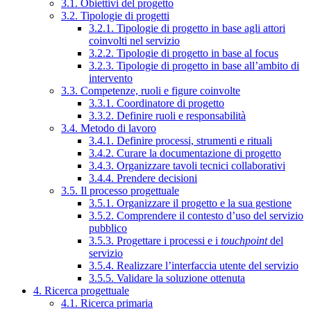
3.1. Obiettivi del progetto
3.2. Tipologie di progetti
3.2.1. Tipologie di progetto in base agli attori
coinvolti nel servizio
3.2.2. Tipologie di progetto in base al focus
3.2.3. Tipologie di progetto in base all’ambito di
intervento
3.3. Competenze, ruoli e figure coinvolte
3.3.1. Coordinatore di progetto
3.3.2. Definire ruoli e responsabilità
3.4. Metodo di lavoro
3.4.1. Definire processi, strumenti e rituali
3.4.2. Curare la documentazione di progetto
3.4.3. Organizzare tavoli tecnici collaborativi
3.4.4. Prendere decisioni
3.5. Il processo progettuale
3.5.1. Organizzare il progetto e la sua gestione
3.5.2. Comprendere il contesto d’uso del servizio
pubblico
3.5.3. Progettare i processi e i
touchpoint
del
servizio
3.5.4. Realizzare l’interfaccia utente del servizio
3.5.5. Validare la soluzione ottenuta
4. Ricerca progettuale
4.1. Ricerca primaria