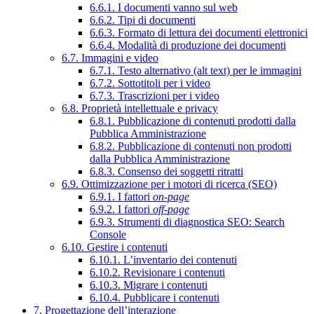
6.6.1. I documenti vanno sul web
6.6.2. Tipi di documenti
6.6.3. Formato di lettura dei documenti elettronici
6.6.4. Modalità di produzione dei documenti
6.7. Immagini e video
6.7.1. Testo alternativo (alt text) per le immagini
6.7.2. Sottotitoli per i video
6.7.3. Trascrizioni per i video
6.8. Proprietà intellettuale e privacy
6.8.1. Pubblicazione di contenuti prodotti dalla
Pubblica Amministrazione
6.8.2. Pubblicazione di contenuti non prodotti
dalla Pubblica Amministrazione
6.8.3. Consenso dei soggetti ritratti
6.9. Ottimizzazione per i motori di ricerca (SEO)
6.9.1. I fattori
on-page
6.9.2. I fattori
off-page
6.9.3. Strumenti di diagnostica SEO: Search
Console
6.10. Gestire i contenuti
6.10.1. L’inventario dei contenuti
6.10.2. Revisionare i contenuti
6.10.3. Migrare i contenuti
6.10.4. Pubblicare i contenuti
7. Progettazione dell’interazione