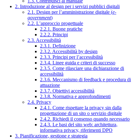
1.3. Contribuisci al manuale
2. Introduzione al design per i servizi pubblici digitali
2.1. Design per l’amministrazione digitale (
e-
government
)
2.2. L’approccio progettuale
2.2.1. Buone pratiche
2.2.2. Principi
2.3. Accessibilità
2.3.1. Definizione
2.3.2. Accessibilità by design
2.3.3. Principi per l’accessibilità
2.3.4. Linee guida e criteri di successo
2.3.5. Come rilasciare una dichiarazione di
accessibilità
2.3.6. Meccanismo di feedback e procedura di
attuazione
2.3.7. Obiettivi accessibilità
2.3.8. Normativa e approfondimenti
2.4. Privacy
2.4.1. Come rispettare la privacy sin dalla
progettazione di un sito o servizio digitale
2.4.2. Richiedi il consenso quando necessario
2.4.3. Le basi del sito web: architettura,
informativa privacy, riferimenti DPO
3. Pianificazione, gestione e strategia