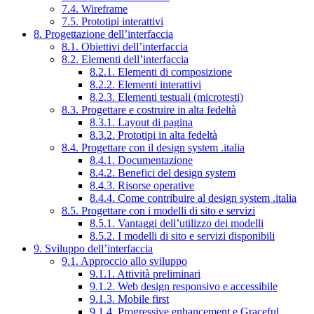
7.4. Wireframe
7.5. Prototipi interattivi
8. Progettazione dell’interfaccia
8.1. Obiettivi dell’interfaccia
8.2. Elementi dell’interfaccia
8.2.1. Elementi di composizione
8.2.2. Elementi interattivi
8.2.3. Elementi testuali (microtesti)
8.3. Progettare e costruire in alta fedeltà
8.3.1. Layout di pagina
8.3.2. Prototipi in alta fedeltà
8.4. Progettare con il design system .italia
8.4.1. Documentazione
8.4.2. Benefici del design system
8.4.3. Risorse operative
8.4.4. Come contribuire al design system .italia
8.5. Progettare con i modelli di sito e servizi
8.5.1. Vantaggi dell’utilizzo dei modelli
8.5.2. I modelli di sito e servizi disponibili
9. Sviluppo dell’interfaccia
9.1. Approccio allo sviluppo
9.1.1. Attività preliminari
9.1.2. Web design responsivo e accessibile
9.1.3. Mobile first
9.1.4. Progressive enhancement e Graceful