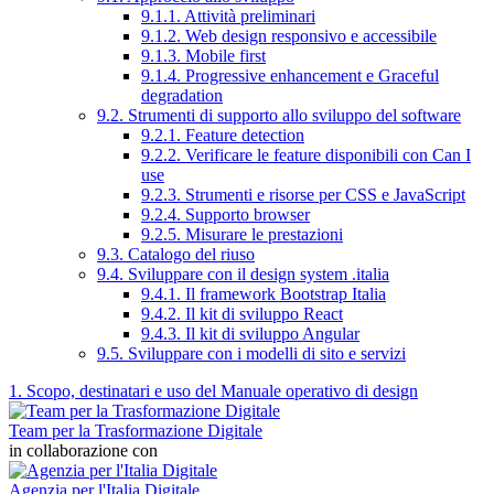
9.1.1. Attività preliminari
9.1.2. Web design responsivo e accessibile
9.1.3. Mobile first
9.1.4. Progressive enhancement e Graceful
degradation
9.2. Strumenti di supporto allo sviluppo del software
9.2.1. Feature detection
9.2.2. Verificare le feature disponibili con Can I
use
9.2.3. Strumenti e risorse per CSS e JavaScript
9.2.4. Supporto browser
9.2.5. Misurare le prestazioni
9.3. Catalogo del riuso
9.4. Sviluppare con il design system .italia
9.4.1. Il framework Bootstrap Italia
9.4.2. Il kit di sviluppo React
9.4.3. Il kit di sviluppo Angular
9.5. Sviluppare con i modelli di sito e servizi
1. Scopo, destinatari e uso del Manuale operativo di design
Team per la Trasformazione Digitale
in collaborazione con
Agenzia per l'Italia Digitale