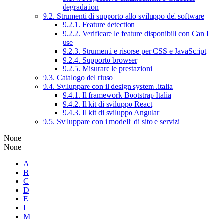
degradation
9.2. Strumenti di supporto allo sviluppo del software
9.2.1. Feature detection
9.2.2. Verificare le feature disponibili con Can I
use
9.2.3. Strumenti e risorse per CSS e JavaScript
9.2.4. Supporto browser
9.2.5. Misurare le prestazioni
9.3. Catalogo del riuso
9.4. Sviluppare con il design system .italia
9.4.1. Il framework Bootstrap Italia
9.4.2. Il kit di sviluppo React
9.4.3. Il kit di sviluppo Angular
9.5. Sviluppare con i modelli di sito e servizi
None
None
A
B
C
D
E
I
M