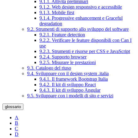
9.1.1. Attività preliminari
9.1.2. Web design responsivo e accessibile
9.1.3. Mobile first
9.1.4. Progressive enhancement e Graceful
degradation
9.2. Strumenti di supporto allo sviluppo del software
9.2.1. Feature detection
9.2.2. Verificare le feature disponibili con Can I
use
9.2.3. Strumenti e risorse per CSS e JavaScript
9.2.4. Supporto browser
9.2.5. Misurare le prestazioni
9.3. Catalogo del riuso
9.4. Sviluppare con il design system .italia
9.4.1. Il framework Bootstrap Italia
9.4.2. Il kit di sviluppo React
9.4.3. Il kit di sviluppo Angular
9.5. Sviluppare con i modelli di sito e servizi
glossario
A
B
C
D