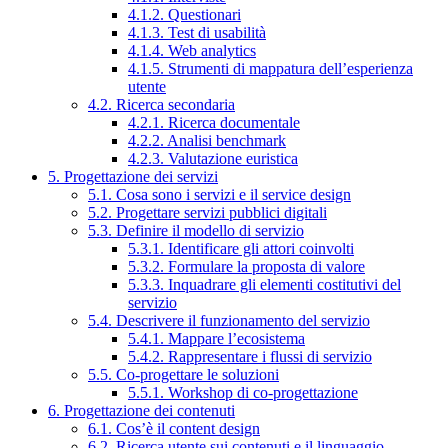
4.1.2. Questionari
4.1.3. Test di usabilità
4.1.4. Web analytics
4.1.5. Strumenti di mappatura dell’esperienza
utente
4.2. Ricerca secondaria
4.2.1. Ricerca documentale
4.2.2. Analisi benchmark
4.2.3. Valutazione euristica
5. Progettazione dei servizi
5.1. Cosa sono i servizi e il service design
5.2. Progettare servizi pubblici digitali
5.3. Definire il modello di servizio
5.3.1. Identificare gli attori coinvolti
5.3.2. Formulare la proposta di valore
5.3.3. Inquadrare gli elementi costitutivi del
servizio
5.4. Descrivere il funzionamento del servizio
5.4.1. Mappare l’ecosistema
5.4.2. Rappresentare i flussi di servizio
5.5. Co-progettare le soluzioni
5.5.1. Workshop di co-progettazione
6. Progettazione dei contenuti
6.1. Cos’è il content design
6.2. Ricerca utente sui contenuti e il linguaggio