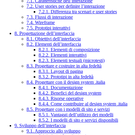
7.1. Caratteristiche dell’interazione
7.2. User stories per definire l’interazione
7.2.1. Differenza tra scenari e user stories
7.3. Flussi di interazione
7.4. Wireframe
7.5. Prototipi interattivi
8. Progettazione dell’interfaccia
8.1. Obiettivi dell’interfaccia
8.2. Elementi dell’interfaccia
8.2.1. Elementi di composizione
8.2.2. Elementi interattivi
8.2.3. Elementi testuali (microtesti)
8.3. Progettare e costruire in alta fedeltà
8.3.1. Layout di pagina
8.3.2. Prototipi in alta fedeltà
8.4. Progettare con il design system .italia
8.4.1. Documentazione
8.4.2. Benefici del design system
8.4.3. Risorse operative
8.4.4. Come contribuire al design system .italia
8.5. Progettare con i modelli di sito e servizi
8.5.1. Vantaggi dell’utilizzo dei modelli
8.5.2. I modelli di sito e servizi disponibili
9. Sviluppo dell’interfaccia
9.1. Approccio allo sviluppo