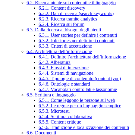
6.2. Ricerca utente sui contenuti e il linguaggio
6.2.1. Content discovery
6.2.2. Dati di ricerca (search keywords)
6.2.3. Ricerca tramite analytics
6.2.4. Ricerca sui forum
6.3. Dalla ricerca ai bisogni degli utenti
6.3.1. User stories per definire i contenuti
6.3.2. Job stories per definire i contenuti
6.3.3. Criteri di accettazione
6.4. Architettura dell’informazione
6.4.1. Definire l’architettura dell’informazione
6.4.2. Alberatura
6.4.3. Flussi di interazione
6.4.4. Sistemi di navigazione
6.4.5. Tipologie di contenuto (content type)
6.4.6. Ontologie e standard
6.4.7. Vocabolari controllati e tassonomie
6.5. Scrittura e linguaggio
6.5.1. Come leggono le persone sul web
6.5.2. Le regole per un linguaggio semplice
6.5.3. Microtesti
6.5.4. Scrittura collaborativa
6.5.5. Content critique
6.5.6. Traduzione e localizzazione dei contenuti
6.6. Documenti