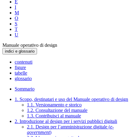
E
I
M
O
S
T
U
Manuale operativo di design
indici e glossario
contenuti
figure
tabelle
glossario
Sommario
1. Scopo, destinatari e uso del Manuale operativo di design
1.1. Versionamento e storico
1.2. Consultazione del manuale
1.3. Contribuisci al manuale
2. Introduzione al design per i servizi pubblici digitali
2.1. Design per l’amministrazione digitale (
e-
government
)