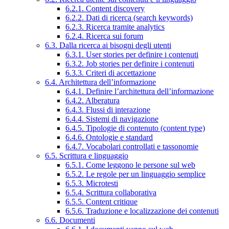
6.2.1. Content discovery
6.2.2. Dati di ricerca (search keywords)
6.2.3. Ricerca tramite analytics
6.2.4. Ricerca sui forum
6.3. Dalla ricerca ai bisogni degli utenti
6.3.1. User stories per definire i contenuti
6.3.2. Job stories per definire i contenuti
6.3.3. Criteri di accettazione
6.4. Architettura dell’informazione
6.4.1. Definire l’architettura dell’informazione
6.4.2. Alberatura
6.4.3. Flussi di interazione
6.4.4. Sistemi di navigazione
6.4.5. Tipologie di contenuto (content type)
6.4.6. Ontologie e standard
6.4.7. Vocabolari controllati e tassonomie
6.5. Scrittura e linguaggio
6.5.1. Come leggono le persone sul web
6.5.2. Le regole per un linguaggio semplice
6.5.3. Microtesti
6.5.4. Scrittura collaborativa
6.5.5. Content critique
6.5.6. Traduzione e localizzazione dei contenuti
6.6. Documenti