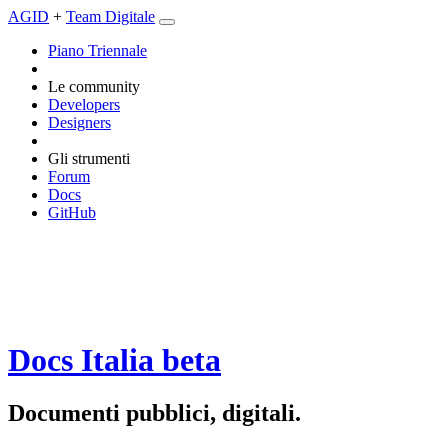
AGID
+
Team Digitale
Piano Triennale
Le community
Developers
Designers
Gli strumenti
Forum
Docs
GitHub
Docs Italia
beta
Documenti pubblici, digitali.