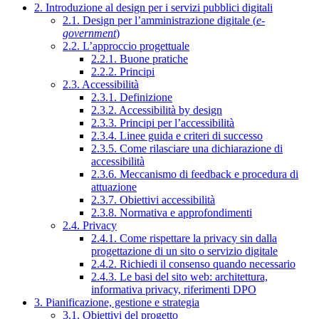
2. Introduzione al design per i servizi pubblici digitali
2.1. Design per l’amministrazione digitale (
e-
government
)
2.2. L’approccio progettuale
2.2.1. Buone pratiche
2.2.2. Principi
2.3. Accessibilità
2.3.1. Definizione
2.3.2. Accessibilità by design
2.3.3. Principi per l’accessibilità
2.3.4. Linee guida e criteri di successo
2.3.5. Come rilasciare una dichiarazione di
accessibilità
2.3.6. Meccanismo di feedback e procedura di
attuazione
2.3.7. Obiettivi accessibilità
2.3.8. Normativa e approfondimenti
2.4. Privacy
2.4.1. Come rispettare la privacy sin dalla
progettazione di un sito o servizio digitale
2.4.2. Richiedi il consenso quando necessario
2.4.3. Le basi del sito web: architettura,
informativa privacy, riferimenti DPO
3. Pianificazione, gestione e strategia
3.1. Obiettivi del progetto