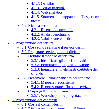
4.1.2. Questionari
4.1.3. Test di usabilità
4.1.4. Web analytics
4.1.5. Strumenti di mappatura dell’esperienza
utente
4.2. Ricerca secondaria
4.2.1. Ricerca documentale
4.2.2. Analisi benchmark
4.2.3. Valutazione euristica
5. Progettazione dei servizi
5.1. Cosa sono i servizi e il service design
5.2. Progettare servizi pubblici digitali
5.3. Definire il modello di servizio
5.3.1. Identificare gli attori coinvolti
5.3.2. Formulare la proposta di valore
5.3.3. Inquadrare gli elementi costitutivi del
servizio
5.4. Descrivere il funzionamento del servizio
5.4.1. Mappare l’ecosistema
5.4.2. Rappresentare i flussi di servizio
5.5. Co-progettare le soluzioni
5.5.1. Workshop di co-progettazione
6. Progettazione dei contenuti
6.1. Cos’è il content design
6.2. Ricerca utente sui contenuti e il linguaggio