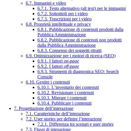
6.7. Immagini e video
6.7.1. Testo alternativo (alt text) per le immagini
6.7.2. Sottotitoli per i video
6.7.3. Trascrizioni per i video
6.8. Proprietà intellettuale e privacy
6.8.1. Pubblicazione di contenuti prodotti dalla
Pubblica Amministrazione
6.8.2. Pubblicazione di contenuti non prodotti
dalla Pubblica Amministrazione
6.8.3. Consenso dei soggetti ritratti
6.9. Ottimizzazione per i motori di ricerca (SEO)
6.9.1. I fattori
on-page
6.9.2. I fattori
off-page
6.9.3. Strumenti di diagnostica SEO: Search
Console
6.10. Gestire i contenuti
6.10.1. L’inventario dei contenuti
6.10.2. Revisionare i contenuti
6.10.3. Migrare i contenuti
6.10.4. Pubblicare i contenuti
7. Progettazione dell’interazione
7.1. Caratteristiche dell’interazione
7.2. User stories per definire l’interazione
7.2.1. Differenza tra scenari e user stories
7.3. Flussi di interazione