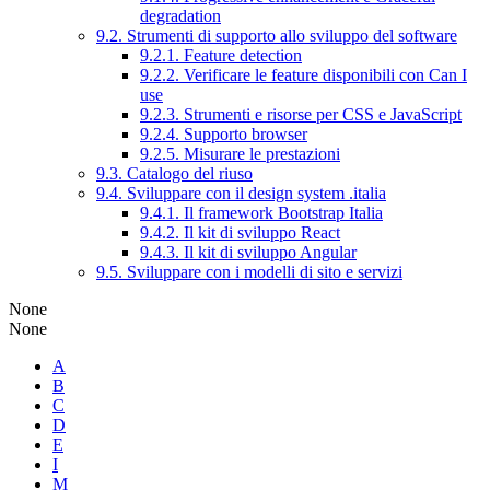
degradation
9.2. Strumenti di supporto allo sviluppo del software
9.2.1. Feature detection
9.2.2. Verificare le feature disponibili con Can I
use
9.2.3. Strumenti e risorse per CSS e JavaScript
9.2.4. Supporto browser
9.2.5. Misurare le prestazioni
9.3. Catalogo del riuso
9.4. Sviluppare con il design system .italia
9.4.1. Il framework Bootstrap Italia
9.4.2. Il kit di sviluppo React
9.4.3. Il kit di sviluppo Angular
9.5. Sviluppare con i modelli di sito e servizi
None
None
A
B
C
D
E
I
M