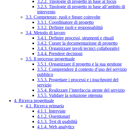
3.2.2. Tipologie di progetto in base al focus
3.2.3. Tipologie di progetto in base all’ambito di
intervento
3.3. Competenze, ruoli e figure coinvolte
3.3.1. Coordinatore di progetto
3.3.2. Definire ruoli e responsabilità
3.4. Metodo di lavoro
3.4.1. Definire processi, strumenti e rituali
3.4.2. Curare la documentazione di progetto
3.4.3. Organizzare tavoli tecnici collaborativi
3.4.4. Prendere decisioni
3.5. Il processo progettuale
3.5.1. Organizzare il progetto e la sua gestione
3.5.2. Comprendere il contesto d’uso del servizio
pubblico
3.5.3. Progettare i processi e i
touchpoint
del
servizio
3.5.4. Realizzare l’interfaccia utente del servizio
3.5.5. Validare la soluzione ottenuta
4. Ricerca progettuale
4.1. Ricerca primaria
4.1.1. Interviste
4.1.2. Questionari
4.1.3. Test di usabilità
4.1.4. Web analytics