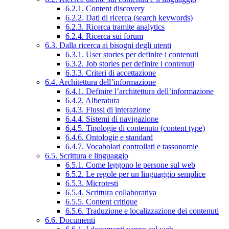
6.2.1. Content discovery
6.2.2. Dati di ricerca (search keywords)
6.2.3. Ricerca tramite analytics
6.2.4. Ricerca sui forum
6.3. Dalla ricerca ai bisogni degli utenti
6.3.1. User stories per definire i contenuti
6.3.2. Job stories per definire i contenuti
6.3.3. Criteri di accettazione
6.4. Architettura dell’informazione
6.4.1. Definire l’architettura dell’informazione
6.4.2. Alberatura
6.4.3. Flussi di interazione
6.4.4. Sistemi di navigazione
6.4.5. Tipologie di contenuto (content type)
6.4.6. Ontologie e standard
6.4.7. Vocabolari controllati e tassonomie
6.5. Scrittura e linguaggio
6.5.1. Come leggono le persone sul web
6.5.2. Le regole per un linguaggio semplice
6.5.3. Microtesti
6.5.4. Scrittura collaborativa
6.5.5. Content critique
6.5.6. Traduzione e localizzazione dei contenuti
6.6. Documenti