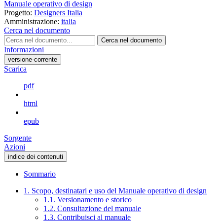
Manuale operativo di design
Progetto:
Designers Italia
Amministrazione:
italia
Cerca nel documento
Cerca nel documento
Informazioni
versione-corrente
Scarica
pdf
html
epub
Sorgente
Azioni
indice dei contenuti
Sommario
1. Scopo, destinatari e uso del Manuale operativo di design
1.1. Versionamento e storico
1.2. Consultazione del manuale
1.3. Contribuisci al manuale