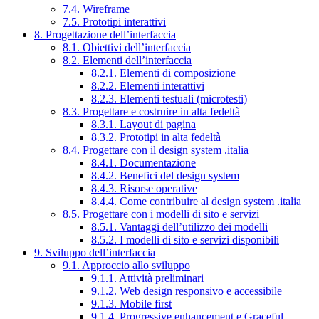
7.4. Wireframe
7.5. Prototipi interattivi
8. Progettazione dell’interfaccia
8.1. Obiettivi dell’interfaccia
8.2. Elementi dell’interfaccia
8.2.1. Elementi di composizione
8.2.2. Elementi interattivi
8.2.3. Elementi testuali (microtesti)
8.3. Progettare e costruire in alta fedeltà
8.3.1. Layout di pagina
8.3.2. Prototipi in alta fedeltà
8.4. Progettare con il design system .italia
8.4.1. Documentazione
8.4.2. Benefici del design system
8.4.3. Risorse operative
8.4.4. Come contribuire al design system .italia
8.5. Progettare con i modelli di sito e servizi
8.5.1. Vantaggi dell’utilizzo dei modelli
8.5.2. I modelli di sito e servizi disponibili
9. Sviluppo dell’interfaccia
9.1. Approccio allo sviluppo
9.1.1. Attività preliminari
9.1.2. Web design responsivo e accessibile
9.1.3. Mobile first
9.1.4. Progressive enhancement e Graceful