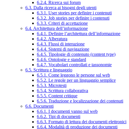
6.2.4. Ricerca sui forum
6.3. Dalla ricerca ai bisogni degli utenti
6.3.1. User stories per definire i contenuti
6.3.2. Job stories per definire i contenuti
6.3.3. Criteri di accettazione
6.4. Architettura dell’informazione
6.4.1. Definire l’architettura dell’informazione
6.4.2. Alberatura
6.4.3. Flussi di interazione
6.4.4. Sistemi di navigazione
6.4.5. Tipologie di contenuto (content type)
6.4.6. Ontologie e standard
6.4.7. Vocabolari controllati e tassonomie
6.5. Scrittura e linguaggio
6.5.1. Come leggono le persone sul web
6.5.2. Le regole per un linguaggio semplice
6.5.3. Microtesti
6.5.4. Scrittura collaborativa
6.5.5. Content critique
6.5.6. Traduzione e localizzazione dei contenuti
6.6. Documenti
6.6.1. I documenti vanno sul web
6.6.2. Tipi di documenti
6.6.3. Formato di lettura dei documenti elettronici
6.6.4. Modalità di produzione dei documenti