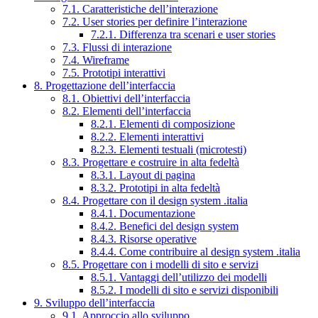
7.1. Caratteristiche dell’interazione
7.2. User stories per definire l’interazione
7.2.1. Differenza tra scenari e user stories
7.3. Flussi di interazione
7.4. Wireframe
7.5. Prototipi interattivi
8. Progettazione dell’interfaccia
8.1. Obiettivi dell’interfaccia
8.2. Elementi dell’interfaccia
8.2.1. Elementi di composizione
8.2.2. Elementi interattivi
8.2.3. Elementi testuali (microtesti)
8.3. Progettare e costruire in alta fedeltà
8.3.1. Layout di pagina
8.3.2. Prototipi in alta fedeltà
8.4. Progettare con il design system .italia
8.4.1. Documentazione
8.4.2. Benefici del design system
8.4.3. Risorse operative
8.4.4. Come contribuire al design system .italia
8.5. Progettare con i modelli di sito e servizi
8.5.1. Vantaggi dell’utilizzo dei modelli
8.5.2. I modelli di sito e servizi disponibili
9. Sviluppo dell’interfaccia
9.1. Approccio allo sviluppo