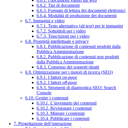
6.6.1. I documenti vanno sul web
6.6.2. Tipi di documenti
6.6.3. Formato di lettura dei documenti elettronici
6.6.4. Modalità di produzione dei documenti
6.7. Immagini e video
6.7.1. Testo alternativo (alt text) per le immagini
6.7.2. Sottotitoli per i video
6.7.3. Trascrizioni per i video
6.8. Proprietà intellettuale e privacy
6.8.1. Pubblicazione di contenuti prodotti dalla
Pubblica Amministrazione
6.8.2. Pubblicazione di contenuti non prodotti
dalla Pubblica Amministrazione
6.8.3. Consenso dei soggetti ritratti
6.9. Ottimizzazione per i motori di ricerca (SEO)
6.9.1. I fattori
on-page
6.9.2. I fattori
off-page
6.9.3. Strumenti di diagnostica SEO: Search
Console
6.10. Gestire i contenuti
6.10.1. L’inventario dei contenuti
6.10.2. Revisionare i contenuti
6.10.3. Migrare i contenuti
6.10.4. Pubblicare i contenuti
7. Progettazione dell’interazione