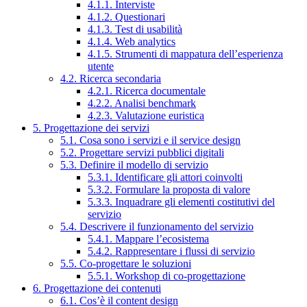
4.1.1. Interviste
4.1.2. Questionari
4.1.3. Test di usabilità
4.1.4. Web analytics
4.1.5. Strumenti di mappatura dell’esperienza
utente
4.2. Ricerca secondaria
4.2.1. Ricerca documentale
4.2.2. Analisi benchmark
4.2.3. Valutazione euristica
5. Progettazione dei servizi
5.1. Cosa sono i servizi e il service design
5.2. Progettare servizi pubblici digitali
5.3. Definire il modello di servizio
5.3.1. Identificare gli attori coinvolti
5.3.2. Formulare la proposta di valore
5.3.3. Inquadrare gli elementi costitutivi del
servizio
5.4. Descrivere il funzionamento del servizio
5.4.1. Mappare l’ecosistema
5.4.2. Rappresentare i flussi di servizio
5.5. Co-progettare le soluzioni
5.5.1. Workshop di co-progettazione
6. Progettazione dei contenuti
6.1. Cos’è il content design