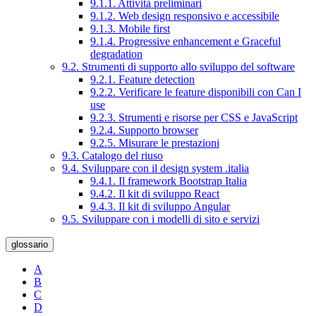
9.1.1. Attività preliminari
9.1.2. Web design responsivo e accessibile
9.1.3. Mobile first
9.1.4. Progressive enhancement e Graceful
degradation
9.2. Strumenti di supporto allo sviluppo del software
9.2.1. Feature detection
9.2.2. Verificare le feature disponibili con Can I
use
9.2.3. Strumenti e risorse per CSS e JavaScript
9.2.4. Supporto browser
9.2.5. Misurare le prestazioni
9.3. Catalogo del riuso
9.4. Sviluppare con il design system .italia
9.4.1. Il framework Bootstrap Italia
9.4.2. Il kit di sviluppo React
9.4.3. Il kit di sviluppo Angular
9.5. Sviluppare con i modelli di sito e servizi
glossario
A
B
C
D