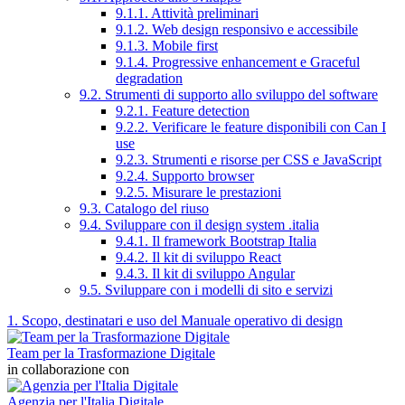
9.1.1. Attività preliminari
9.1.2. Web design responsivo e accessibile
9.1.3. Mobile first
9.1.4. Progressive enhancement e Graceful
degradation
9.2. Strumenti di supporto allo sviluppo del software
9.2.1. Feature detection
9.2.2. Verificare le feature disponibili con Can I
use
9.2.3. Strumenti e risorse per CSS e JavaScript
9.2.4. Supporto browser
9.2.5. Misurare le prestazioni
9.3. Catalogo del riuso
9.4. Sviluppare con il design system .italia
9.4.1. Il framework Bootstrap Italia
9.4.2. Il kit di sviluppo React
9.4.3. Il kit di sviluppo Angular
9.5. Sviluppare con i modelli di sito e servizi
1. Scopo, destinatari e uso del Manuale operativo di design
Team per la Trasformazione Digitale
in collaborazione con
Agenzia per l'Italia Digitale