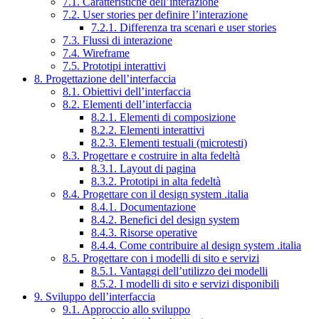
7.1. Caratteristiche dell’interazione
7.2. User stories per definire l’interazione
7.2.1. Differenza tra scenari e user stories
7.3. Flussi di interazione
7.4. Wireframe
7.5. Prototipi interattivi
8. Progettazione dell’interfaccia
8.1. Obiettivi dell’interfaccia
8.2. Elementi dell’interfaccia
8.2.1. Elementi di composizione
8.2.2. Elementi interattivi
8.2.3. Elementi testuali (microtesti)
8.3. Progettare e costruire in alta fedeltà
8.3.1. Layout di pagina
8.3.2. Prototipi in alta fedeltà
8.4. Progettare con il design system .italia
8.4.1. Documentazione
8.4.2. Benefici del design system
8.4.3. Risorse operative
8.4.4. Come contribuire al design system .italia
8.5. Progettare con i modelli di sito e servizi
8.5.1. Vantaggi dell’utilizzo dei modelli
8.5.2. I modelli di sito e servizi disponibili
9. Sviluppo dell’interfaccia
9.1. Approccio allo sviluppo