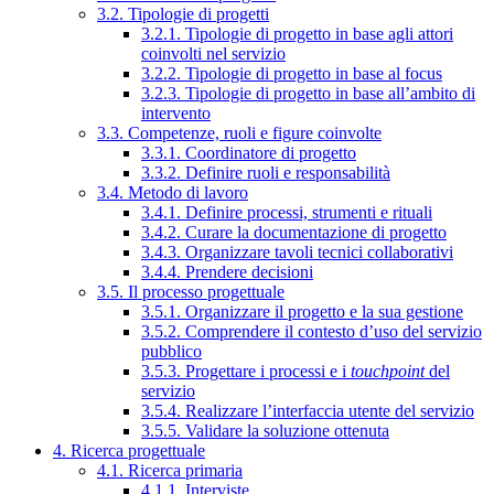
3.2. Tipologie di progetti
3.2.1. Tipologie di progetto in base agli attori
coinvolti nel servizio
3.2.2. Tipologie di progetto in base al focus
3.2.3. Tipologie di progetto in base all’ambito di
intervento
3.3. Competenze, ruoli e figure coinvolte
3.3.1. Coordinatore di progetto
3.3.2. Definire ruoli e responsabilità
3.4. Metodo di lavoro
3.4.1. Definire processi, strumenti e rituali
3.4.2. Curare la documentazione di progetto
3.4.3. Organizzare tavoli tecnici collaborativi
3.4.4. Prendere decisioni
3.5. Il processo progettuale
3.5.1. Organizzare il progetto e la sua gestione
3.5.2. Comprendere il contesto d’uso del servizio
pubblico
3.5.3. Progettare i processi e i
touchpoint
del
servizio
3.5.4. Realizzare l’interfaccia utente del servizio
3.5.5. Validare la soluzione ottenuta
4. Ricerca progettuale
4.1. Ricerca primaria
4.1.1. Interviste