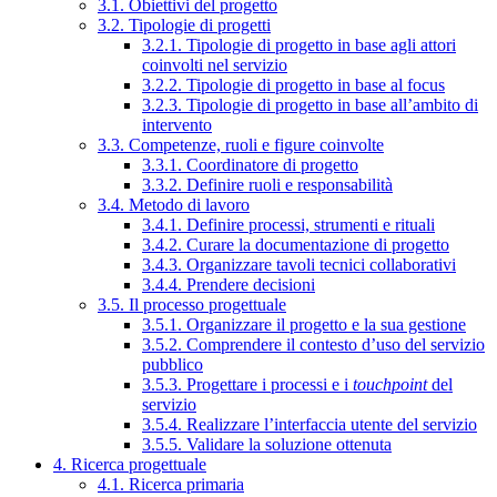
3.1. Obiettivi del progetto
3.2. Tipologie di progetti
3.2.1. Tipologie di progetto in base agli attori
coinvolti nel servizio
3.2.2. Tipologie di progetto in base al focus
3.2.3. Tipologie di progetto in base all’ambito di
intervento
3.3. Competenze, ruoli e figure coinvolte
3.3.1. Coordinatore di progetto
3.3.2. Definire ruoli e responsabilità
3.4. Metodo di lavoro
3.4.1. Definire processi, strumenti e rituali
3.4.2. Curare la documentazione di progetto
3.4.3. Organizzare tavoli tecnici collaborativi
3.4.4. Prendere decisioni
3.5. Il processo progettuale
3.5.1. Organizzare il progetto e la sua gestione
3.5.2. Comprendere il contesto d’uso del servizio
pubblico
3.5.3. Progettare i processi e i
touchpoint
del
servizio
3.5.4. Realizzare l’interfaccia utente del servizio
3.5.5. Validare la soluzione ottenuta
4. Ricerca progettuale
4.1. Ricerca primaria