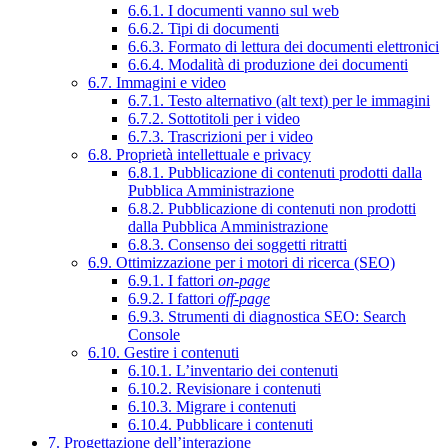
6.6.1. I documenti vanno sul web
6.6.2. Tipi di documenti
6.6.3. Formato di lettura dei documenti elettronici
6.6.4. Modalità di produzione dei documenti
6.7. Immagini e video
6.7.1. Testo alternativo (alt text) per le immagini
6.7.2. Sottotitoli per i video
6.7.3. Trascrizioni per i video
6.8. Proprietà intellettuale e privacy
6.8.1. Pubblicazione di contenuti prodotti dalla
Pubblica Amministrazione
6.8.2. Pubblicazione di contenuti non prodotti
dalla Pubblica Amministrazione
6.8.3. Consenso dei soggetti ritratti
6.9. Ottimizzazione per i motori di ricerca (SEO)
6.9.1. I fattori
on-page
6.9.2. I fattori
off-page
6.9.3. Strumenti di diagnostica SEO: Search
Console
6.10. Gestire i contenuti
6.10.1. L’inventario dei contenuti
6.10.2. Revisionare i contenuti
6.10.3. Migrare i contenuti
6.10.4. Pubblicare i contenuti
7. Progettazione dell’interazione