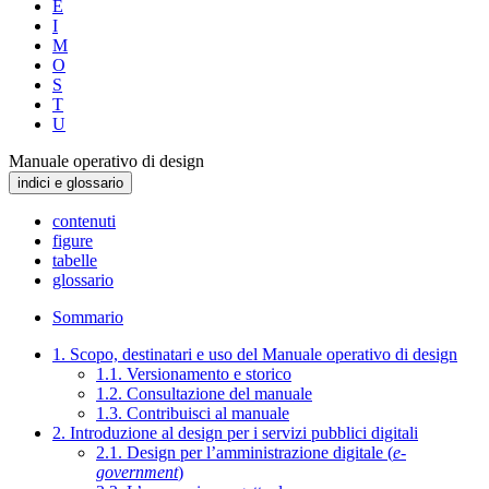
E
I
M
O
S
T
U
Manuale operativo di design
indici e glossario
contenuti
figure
tabelle
glossario
Sommario
1. Scopo, destinatari e uso del Manuale operativo di design
1.1. Versionamento e storico
1.2. Consultazione del manuale
1.3. Contribuisci al manuale
2. Introduzione al design per i servizi pubblici digitali
2.1. Design per l’amministrazione digitale (
e-
government
)