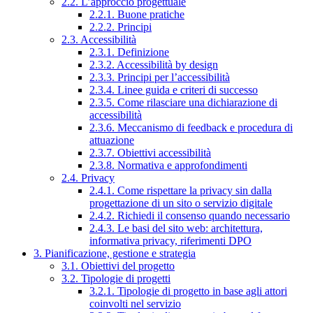
2.2. L’approccio progettuale
2.2.1. Buone pratiche
2.2.2. Principi
2.3. Accessibilità
2.3.1. Definizione
2.3.2. Accessibilità by design
2.3.3. Principi per l’accessibilità
2.3.4. Linee guida e criteri di successo
2.3.5. Come rilasciare una dichiarazione di
accessibilità
2.3.6. Meccanismo di feedback e procedura di
attuazione
2.3.7. Obiettivi accessibilità
2.3.8. Normativa e approfondimenti
2.4. Privacy
2.4.1. Come rispettare la privacy sin dalla
progettazione di un sito o servizio digitale
2.4.2. Richiedi il consenso quando necessario
2.4.3. Le basi del sito web: architettura,
informativa privacy, riferimenti DPO
3. Pianificazione, gestione e strategia
3.1. Obiettivi del progetto
3.2. Tipologie di progetti
3.2.1. Tipologie di progetto in base agli attori
coinvolti nel servizio