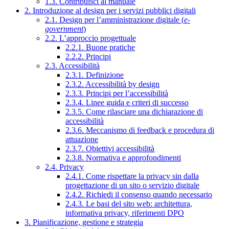
1.3. Contribuisci al manuale
2. Introduzione al design per i servizi pubblici digitali
2.1. Design per l’amministrazione digitale (
e-
government
)
2.2. L’approccio progettuale
2.2.1. Buone pratiche
2.2.2. Principi
2.3. Accessibilità
2.3.1. Definizione
2.3.2. Accessibilità by design
2.3.3. Principi per l’accessibilità
2.3.4. Linee guida e criteri di successo
2.3.5. Come rilasciare una dichiarazione di
accessibilità
2.3.6. Meccanismo di feedback e procedura di
attuazione
2.3.7. Obiettivi accessibilità
2.3.8. Normativa e approfondimenti
2.4. Privacy
2.4.1. Come rispettare la privacy sin dalla
progettazione di un sito o servizio digitale
2.4.2. Richiedi il consenso quando necessario
2.4.3. Le basi del sito web: architettura,
informativa privacy, riferimenti DPO
3. Pianificazione, gestione e strategia