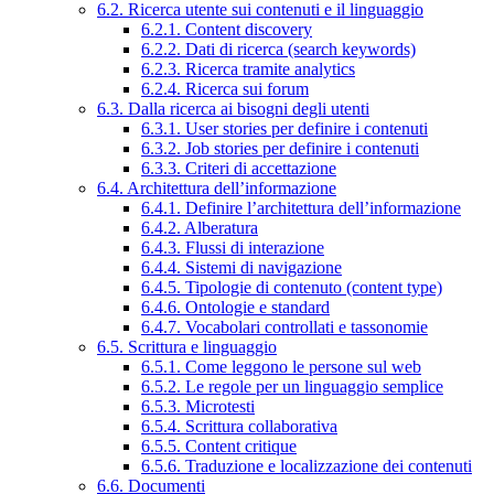
6.2. Ricerca utente sui contenuti e il linguaggio
6.2.1. Content discovery
6.2.2. Dati di ricerca (search keywords)
6.2.3. Ricerca tramite analytics
6.2.4. Ricerca sui forum
6.3. Dalla ricerca ai bisogni degli utenti
6.3.1. User stories per definire i contenuti
6.3.2. Job stories per definire i contenuti
6.3.3. Criteri di accettazione
6.4. Architettura dell’informazione
6.4.1. Definire l’architettura dell’informazione
6.4.2. Alberatura
6.4.3. Flussi di interazione
6.4.4. Sistemi di navigazione
6.4.5. Tipologie di contenuto (content type)
6.4.6. Ontologie e standard
6.4.7. Vocabolari controllati e tassonomie
6.5. Scrittura e linguaggio
6.5.1. Come leggono le persone sul web
6.5.2. Le regole per un linguaggio semplice
6.5.3. Microtesti
6.5.4. Scrittura collaborativa
6.5.5. Content critique
6.5.6. Traduzione e localizzazione dei contenuti
6.6. Documenti