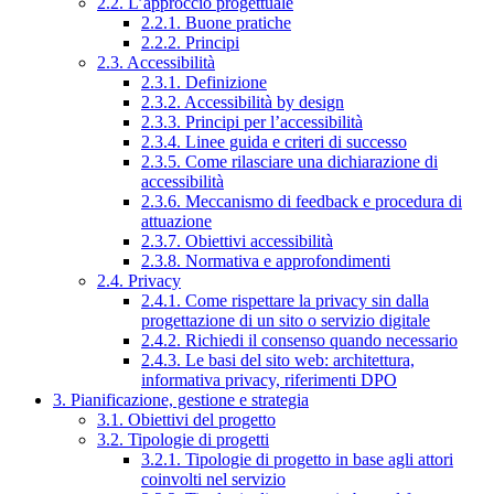
2.2. L’approccio progettuale
2.2.1. Buone pratiche
2.2.2. Principi
2.3. Accessibilità
2.3.1. Definizione
2.3.2. Accessibilità by design
2.3.3. Principi per l’accessibilità
2.3.4. Linee guida e criteri di successo
2.3.5. Come rilasciare una dichiarazione di
accessibilità
2.3.6. Meccanismo di feedback e procedura di
attuazione
2.3.7. Obiettivi accessibilità
2.3.8. Normativa e approfondimenti
2.4. Privacy
2.4.1. Come rispettare la privacy sin dalla
progettazione di un sito o servizio digitale
2.4.2. Richiedi il consenso quando necessario
2.4.3. Le basi del sito web: architettura,
informativa privacy, riferimenti DPO
3. Pianificazione, gestione e strategia
3.1. Obiettivi del progetto
3.2. Tipologie di progetti
3.2.1. Tipologie di progetto in base agli attori
coinvolti nel servizio