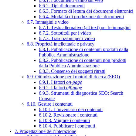
6.6.1. I documenti vanno sul web
6.6.2. Tipi di documenti
6.6.3. Formato di lettura dei documenti elettronici
6.6.4. Modalità di produzione dei documenti
6.7. Immagini e video
6.7.1. Testo alternativo (alt text) per le immagini
6.7.2. Sottotitoli per i video
6.7.3. Trascrizioni per i video
6.8. Proprietà intellettuale e privacy
6.8.1. Pubblicazione di contenuti prodotti dalla
Pubblica Amministrazione
6.8.2. Pubblicazione di contenuti non prodotti
dalla Pubblica Amministrazione
6.8.3. Consenso dei soggetti ritratti
6.9. Ottimizzazione per i motori di ricerca (SEO)
6.9.1. I fattori
on-page
6.9.2. I fattori
off-page
6.9.3. Strumenti di diagnostica SEO: Search
Console
6.10. Gestire i contenuti
6.10.1. L’inventario dei contenuti
6.10.2. Revisionare i contenuti
6.10.3. Migrare i contenuti
6.10.4. Pubblicare i contenuti
7. Progettazione dell’interazione