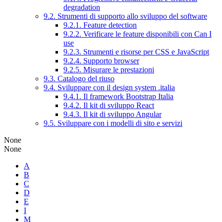
degradation
9.2. Strumenti di supporto allo sviluppo del software
9.2.1. Feature detection
9.2.2. Verificare le feature disponibili con Can I
use
9.2.3. Strumenti e risorse per CSS e JavaScript
9.2.4. Supporto browser
9.2.5. Misurare le prestazioni
9.3. Catalogo del riuso
9.4. Sviluppare con il design system .italia
9.4.1. Il framework Bootstrap Italia
9.4.2. Il kit di sviluppo React
9.4.3. Il kit di sviluppo Angular
9.5. Sviluppare con i modelli di sito e servizi
None
None
A
B
C
D
E
I
M