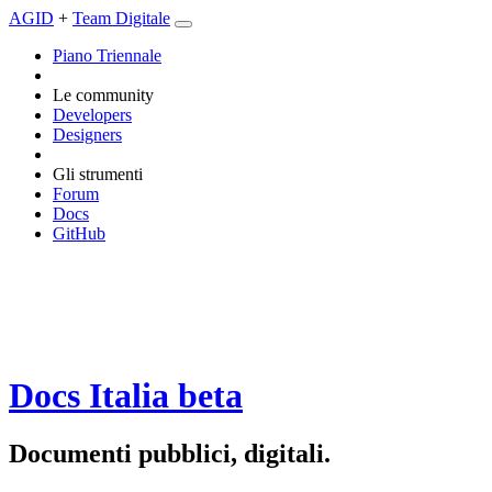
AGID
+
Team Digitale
Piano Triennale
Le community
Developers
Designers
Gli strumenti
Forum
Docs
GitHub
Docs Italia
beta
Documenti pubblici, digitali.