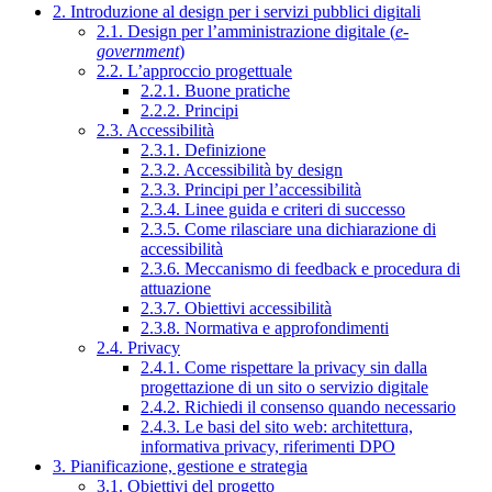
2. Introduzione al design per i servizi pubblici digitali
2.1. Design per l’amministrazione digitale (
e-
government
)
2.2. L’approccio progettuale
2.2.1. Buone pratiche
2.2.2. Principi
2.3. Accessibilità
2.3.1. Definizione
2.3.2. Accessibilità by design
2.3.3. Principi per l’accessibilità
2.3.4. Linee guida e criteri di successo
2.3.5. Come rilasciare una dichiarazione di
accessibilità
2.3.6. Meccanismo di feedback e procedura di
attuazione
2.3.7. Obiettivi accessibilità
2.3.8. Normativa e approfondimenti
2.4. Privacy
2.4.1. Come rispettare la privacy sin dalla
progettazione di un sito o servizio digitale
2.4.2. Richiedi il consenso quando necessario
2.4.3. Le basi del sito web: architettura,
informativa privacy, riferimenti DPO
3. Pianificazione, gestione e strategia
3.1. Obiettivi del progetto