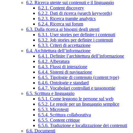
6.2. Ricerca utente sui contenuti e il linguaggio
6.2.1. Content discovery
6.2.2. Dati di ricerca (search keywords)
6.2.3. Ricerca tramite analytics
6.2.4. Ricerca sui forum
6.3. Dalla ricerca ai bisogni degli utenti
6.3.1. User stories per definire i contenuti
6.3.2. Job stories per definire i contenuti
6.3.3. Criteri di accettazione
6.4. Architettura dell’informazione
6.4.1. Definire l’architettura dell’informazione
6.4.2. Alberatura
6.4.3. Flussi di interazione
6.4.4. Sistemi di navigazione
6.4.5. Tipologie di contenuto (content type)
6.4.6. Ontologie e standard
6.4.7. Vocabolari controllati e tassonomie
6.5. Scrittura e linguaggio
6.5.1. Come leggono le persone sul web
6.5.2. Le regole per un linguaggio semplice
6.5.3. Microtesti
6.5.4. Scrittura collaborativa
6.5.5. Content critique
6.5.6. Traduzione e localizzazione dei contenuti
6.6. Documenti