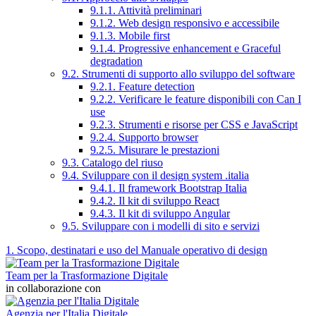
9.1.1. Attività preliminari
9.1.2. Web design responsivo e accessibile
9.1.3. Mobile first
9.1.4. Progressive enhancement e Graceful
degradation
9.2. Strumenti di supporto allo sviluppo del software
9.2.1. Feature detection
9.2.2. Verificare le feature disponibili con Can I
use
9.2.3. Strumenti e risorse per CSS e JavaScript
9.2.4. Supporto browser
9.2.5. Misurare le prestazioni
9.3. Catalogo del riuso
9.4. Sviluppare con il design system .italia
9.4.1. Il framework Bootstrap Italia
9.4.2. Il kit di sviluppo React
9.4.3. Il kit di sviluppo Angular
9.5. Sviluppare con i modelli di sito e servizi
1. Scopo, destinatari e uso del Manuale operativo di design
Team per la Trasformazione Digitale
in collaborazione con
Agenzia per l'Italia Digitale