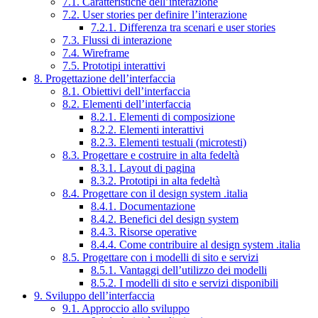
7.1. Caratteristiche dell’interazione
7.2. User stories per definire l’interazione
7.2.1. Differenza tra scenari e user stories
7.3. Flussi di interazione
7.4. Wireframe
7.5. Prototipi interattivi
8. Progettazione dell’interfaccia
8.1. Obiettivi dell’interfaccia
8.2. Elementi dell’interfaccia
8.2.1. Elementi di composizione
8.2.2. Elementi interattivi
8.2.3. Elementi testuali (microtesti)
8.3. Progettare e costruire in alta fedeltà
8.3.1. Layout di pagina
8.3.2. Prototipi in alta fedeltà
8.4. Progettare con il design system .italia
8.4.1. Documentazione
8.4.2. Benefici del design system
8.4.3. Risorse operative
8.4.4. Come contribuire al design system .italia
8.5. Progettare con i modelli di sito e servizi
8.5.1. Vantaggi dell’utilizzo dei modelli
8.5.2. I modelli di sito e servizi disponibili
9. Sviluppo dell’interfaccia
9.1. Approccio allo sviluppo