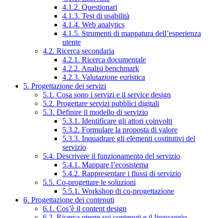
4.1.2. Questionari
4.1.3. Test di usabilità
4.1.4. Web analytics
4.1.5. Strumenti di mappatura dell’esperienza
utente
4.2. Ricerca secondaria
4.2.1. Ricerca documentale
4.2.2. Analisi benchmark
4.2.3. Valutazione euristica
5. Progettazione dei servizi
5.1. Cosa sono i servizi e il service design
5.2. Progettare servizi pubblici digitali
5.3. Definire il modello di servizio
5.3.1. Identificare gli attori coinvolti
5.3.2. Formulare la proposta di valore
5.3.3. Inquadrare gli elementi costitutivi del
servizio
5.4. Descrivere il funzionamento del servizio
5.4.1. Mappare l’ecosistema
5.4.2. Rappresentare i flussi di servizio
5.5. Co-progettare le soluzioni
5.5.1. Workshop di co-progettazione
6. Progettazione dei contenuti
6.1. Cos’è il content design
6.2. Ricerca utente sui contenuti e il linguaggio