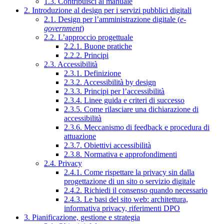
1.3. Contribuisci al manuale
2. Introduzione al design per i servizi pubblici digitali
2.1. Design per l’amministrazione digitale (
e-
government
)
2.2. L’approccio progettuale
2.2.1. Buone pratiche
2.2.2. Principi
2.3. Accessibilità
2.3.1. Definizione
2.3.2. Accessibilità by design
2.3.3. Principi per l’accessibilità
2.3.4. Linee guida e criteri di successo
2.3.5. Come rilasciare una dichiarazione di
accessibilità
2.3.6. Meccanismo di feedback e procedura di
attuazione
2.3.7. Obiettivi accessibilità
2.3.8. Normativa e approfondimenti
2.4. Privacy
2.4.1. Come rispettare la privacy sin dalla
progettazione di un sito o servizio digitale
2.4.2. Richiedi il consenso quando necessario
2.4.3. Le basi del sito web: architettura,
informativa privacy, riferimenti DPO
3. Pianificazione, gestione e strategia