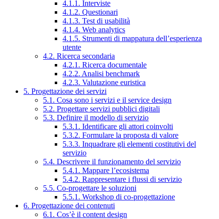
4.1.1. Interviste
4.1.2. Questionari
4.1.3. Test di usabilità
4.1.4. Web analytics
4.1.5. Strumenti di mappatura dell’esperienza
utente
4.2. Ricerca secondaria
4.2.1. Ricerca documentale
4.2.2. Analisi benchmark
4.2.3. Valutazione euristica
5. Progettazione dei servizi
5.1. Cosa sono i servizi e il service design
5.2. Progettare servizi pubblici digitali
5.3. Definire il modello di servizio
5.3.1. Identificare gli attori coinvolti
5.3.2. Formulare la proposta di valore
5.3.3. Inquadrare gli elementi costitutivi del
servizio
5.4. Descrivere il funzionamento del servizio
5.4.1. Mappare l’ecosistema
5.4.2. Rappresentare i flussi di servizio
5.5. Co-progettare le soluzioni
5.5.1. Workshop di co-progettazione
6. Progettazione dei contenuti
6.1. Cos’è il content design