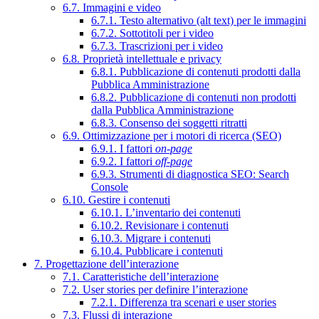
6.7. Immagini e video
6.7.1. Testo alternativo (alt text) per le immagini
6.7.2. Sottotitoli per i video
6.7.3. Trascrizioni per i video
6.8. Proprietà intellettuale e privacy
6.8.1. Pubblicazione di contenuti prodotti dalla
Pubblica Amministrazione
6.8.2. Pubblicazione di contenuti non prodotti
dalla Pubblica Amministrazione
6.8.3. Consenso dei soggetti ritratti
6.9. Ottimizzazione per i motori di ricerca (SEO)
6.9.1. I fattori
on-page
6.9.2. I fattori
off-page
6.9.3. Strumenti di diagnostica SEO: Search
Console
6.10. Gestire i contenuti
6.10.1. L’inventario dei contenuti
6.10.2. Revisionare i contenuti
6.10.3. Migrare i contenuti
6.10.4. Pubblicare i contenuti
7. Progettazione dell’interazione
7.1. Caratteristiche dell’interazione
7.2. User stories per definire l’interazione
7.2.1. Differenza tra scenari e user stories
7.3. Flussi di interazione