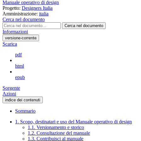
Manuale operativo di design
Progetto:
Designers Italia
Amministrazione:
italia
Cerca nel documento
Cerca nel documento
Informazioni
versione-corrente
Scarica
pdf
html
epub
Sorgente
Azioni
indice dei contenuti
Sommario
1. Scopo, destinatari e uso del Manuale operativo di design
1.1. Versionamento e storico
1.2. Consultazione del manuale
1.3. Contribuisci al manuale