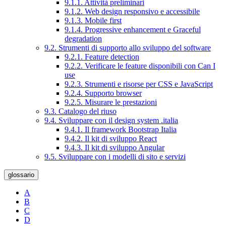
9.1.1. Attività preliminari
9.1.2. Web design responsivo e accessibile
9.1.3. Mobile first
9.1.4. Progressive enhancement e Graceful
degradation
9.2. Strumenti di supporto allo sviluppo del software
9.2.1. Feature detection
9.2.2. Verificare le feature disponibili con Can I
use
9.2.3. Strumenti e risorse per CSS e JavaScript
9.2.4. Supporto browser
9.2.5. Misurare le prestazioni
9.3. Catalogo del riuso
9.4. Sviluppare con il design system .italia
9.4.1. Il framework Bootstrap Italia
9.4.2. Il kit di sviluppo React
9.4.3. Il kit di sviluppo Angular
9.5. Sviluppare con i modelli di sito e servizi
glossario
A
B
C
D