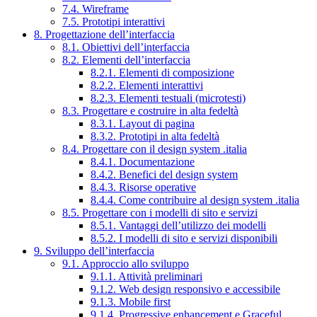
7.4. Wireframe
7.5. Prototipi interattivi
8. Progettazione dell’interfaccia
8.1. Obiettivi dell’interfaccia
8.2. Elementi dell’interfaccia
8.2.1. Elementi di composizione
8.2.2. Elementi interattivi
8.2.3. Elementi testuali (microtesti)
8.3. Progettare e costruire in alta fedeltà
8.3.1. Layout di pagina
8.3.2. Prototipi in alta fedeltà
8.4. Progettare con il design system .italia
8.4.1. Documentazione
8.4.2. Benefici del design system
8.4.3. Risorse operative
8.4.4. Come contribuire al design system .italia
8.5. Progettare con i modelli di sito e servizi
8.5.1. Vantaggi dell’utilizzo dei modelli
8.5.2. I modelli di sito e servizi disponibili
9. Sviluppo dell’interfaccia
9.1. Approccio allo sviluppo
9.1.1. Attività preliminari
9.1.2. Web design responsivo e accessibile
9.1.3. Mobile first
9.1.4. Progressive enhancement e Graceful