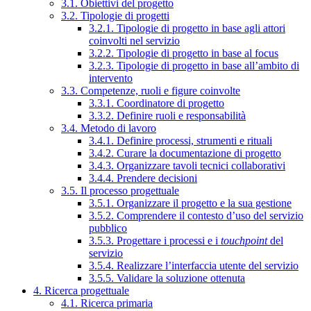
3.1. Obiettivi del progetto
3.2. Tipologie di progetti
3.2.1. Tipologie di progetto in base agli attori
coinvolti nel servizio
3.2.2. Tipologie di progetto in base al focus
3.2.3. Tipologie di progetto in base all’ambito di
intervento
3.3. Competenze, ruoli e figure coinvolte
3.3.1. Coordinatore di progetto
3.3.2. Definire ruoli e responsabilità
3.4. Metodo di lavoro
3.4.1. Definire processi, strumenti e rituali
3.4.2. Curare la documentazione di progetto
3.4.3. Organizzare tavoli tecnici collaborativi
3.4.4. Prendere decisioni
3.5. Il processo progettuale
3.5.1. Organizzare il progetto e la sua gestione
3.5.2. Comprendere il contesto d’uso del servizio
pubblico
3.5.3. Progettare i processi e i
touchpoint
del
servizio
3.5.4. Realizzare l’interfaccia utente del servizio
3.5.5. Validare la soluzione ottenuta
4. Ricerca progettuale
4.1. Ricerca primaria