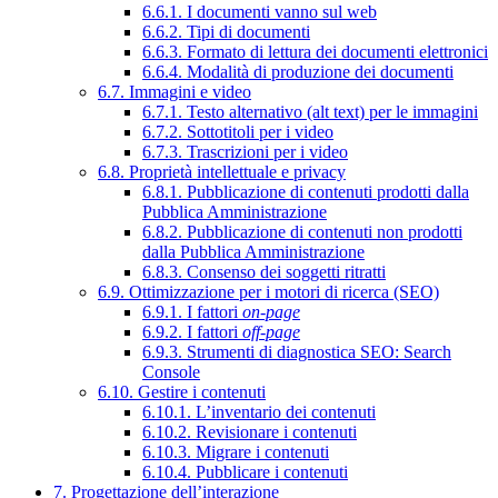
6.6.1. I documenti vanno sul web
6.6.2. Tipi di documenti
6.6.3. Formato di lettura dei documenti elettronici
6.6.4. Modalità di produzione dei documenti
6.7. Immagini e video
6.7.1. Testo alternativo (alt text) per le immagini
6.7.2. Sottotitoli per i video
6.7.3. Trascrizioni per i video
6.8. Proprietà intellettuale e privacy
6.8.1. Pubblicazione di contenuti prodotti dalla
Pubblica Amministrazione
6.8.2. Pubblicazione di contenuti non prodotti
dalla Pubblica Amministrazione
6.8.3. Consenso dei soggetti ritratti
6.9. Ottimizzazione per i motori di ricerca (SEO)
6.9.1. I fattori
on-page
6.9.2. I fattori
off-page
6.9.3. Strumenti di diagnostica SEO: Search
Console
6.10. Gestire i contenuti
6.10.1. L’inventario dei contenuti
6.10.2. Revisionare i contenuti
6.10.3. Migrare i contenuti
6.10.4. Pubblicare i contenuti
7. Progettazione dell’interazione