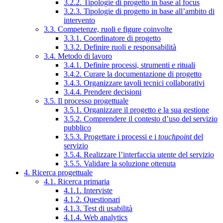
3.2.2. Tipologie di progetto in base al focus
3.2.3. Tipologie di progetto in base all’ambito di
intervento
3.3. Competenze, ruoli e figure coinvolte
3.3.1. Coordinatore di progetto
3.3.2. Definire ruoli e responsabilità
3.4. Metodo di lavoro
3.4.1. Definire processi, strumenti e rituali
3.4.2. Curare la documentazione di progetto
3.4.3. Organizzare tavoli tecnici collaborativi
3.4.4. Prendere decisioni
3.5. Il processo progettuale
3.5.1. Organizzare il progetto e la sua gestione
3.5.2. Comprendere il contesto d’uso del servizio
pubblico
3.5.3. Progettare i processi e i
touchpoint
del
servizio
3.5.4. Realizzare l’interfaccia utente del servizio
3.5.5. Validare la soluzione ottenuta
4. Ricerca progettuale
4.1. Ricerca primaria
4.1.1. Interviste
4.1.2. Questionari
4.1.3. Test di usabilità
4.1.4. Web analytics