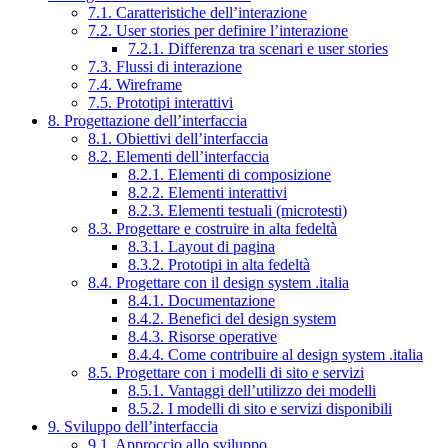
7.1. Caratteristiche dell’interazione
7.2. User stories per definire l’interazione
7.2.1. Differenza tra scenari e user stories
7.3. Flussi di interazione
7.4. Wireframe
7.5. Prototipi interattivi
8. Progettazione dell’interfaccia
8.1. Obiettivi dell’interfaccia
8.2. Elementi dell’interfaccia
8.2.1. Elementi di composizione
8.2.2. Elementi interattivi
8.2.3. Elementi testuali (microtesti)
8.3. Progettare e costruire in alta fedeltà
8.3.1. Layout di pagina
8.3.2. Prototipi in alta fedeltà
8.4. Progettare con il design system .italia
8.4.1. Documentazione
8.4.2. Benefici del design system
8.4.3. Risorse operative
8.4.4. Come contribuire al design system .italia
8.5. Progettare con i modelli di sito e servizi
8.5.1. Vantaggi dell’utilizzo dei modelli
8.5.2. I modelli di sito e servizi disponibili
9. Sviluppo dell’interfaccia
9.1. Approccio allo sviluppo