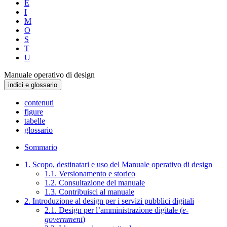
E
I
M
O
S
T
U
Manuale operativo di design
indici e glossario
contenuti
figure
tabelle
glossario
Sommario
1. Scopo, destinatari e uso del Manuale operativo di design
1.1. Versionamento e storico
1.2. Consultazione del manuale
1.3. Contribuisci al manuale
2. Introduzione al design per i servizi pubblici digitali
2.1. Design per l’amministrazione digitale (
e-
government
)