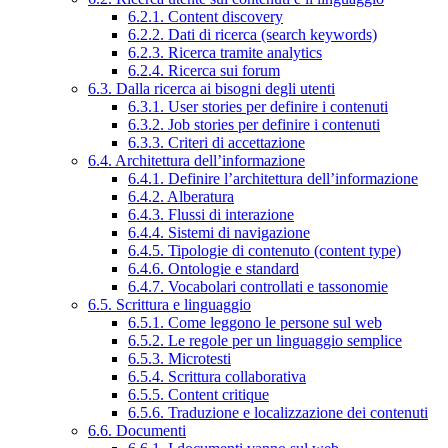
6.2.1. Content discovery
6.2.2. Dati di ricerca (search keywords)
6.2.3. Ricerca tramite analytics
6.2.4. Ricerca sui forum
6.3. Dalla ricerca ai bisogni degli utenti
6.3.1. User stories per definire i contenuti
6.3.2. Job stories per definire i contenuti
6.3.3. Criteri di accettazione
6.4. Architettura dell’informazione
6.4.1. Definire l’architettura dell’informazione
6.4.2. Alberatura
6.4.3. Flussi di interazione
6.4.4. Sistemi di navigazione
6.4.5. Tipologie di contenuto (content type)
6.4.6. Ontologie e standard
6.4.7. Vocabolari controllati e tassonomie
6.5. Scrittura e linguaggio
6.5.1. Come leggono le persone sul web
6.5.2. Le regole per un linguaggio semplice
6.5.3. Microtesti
6.5.4. Scrittura collaborativa
6.5.5. Content critique
6.5.6. Traduzione e localizzazione dei contenuti
6.6. Documenti