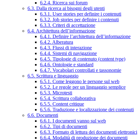
6.2.4. Ricerca sui forum
6.3. Dalla ricerca ai bisogni degli utenti
6.3.1. User stories per definire i contenuti
6.3.2. Job stories per definire i contenuti
6.3.3. Criteri di accettazione
6.4. Architettura dell’informazione
6.4.1. Definire l’architettura dell’informazione
6.4.2. Alberatura
6.4.3. Flussi di interazione
6.4.4. Sistemi di navigazione
6.4.5. Tipologie di contenuto (content type)
6.4.6. Ontologie e standard
6.4.7. Vocabolari controllati e tassonomie
6.5. Scrittura e linguaggio
6.5.1. Come leggono le persone sul web
6.5.2. Le regole per un linguaggio semplice
6.5.3. Microtesti
6.5.4. Scrittura collaborativa
6.5.5. Content critique
6.5.6. Traduzione e localizzazione dei contenuti
6.6. Documenti
6.6.1. I documenti vanno sul web
6.6.2. Tipi di documenti
6.6.3. Formato di lettura dei documenti elettronici
6.6.4. Modalità di produzione dei documenti