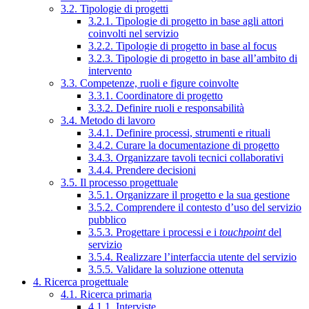
3.2. Tipologie di progetti
3.2.1. Tipologie di progetto in base agli attori
coinvolti nel servizio
3.2.2. Tipologie di progetto in base al focus
3.2.3. Tipologie di progetto in base all’ambito di
intervento
3.3. Competenze, ruoli e figure coinvolte
3.3.1. Coordinatore di progetto
3.3.2. Definire ruoli e responsabilità
3.4. Metodo di lavoro
3.4.1. Definire processi, strumenti e rituali
3.4.2. Curare la documentazione di progetto
3.4.3. Organizzare tavoli tecnici collaborativi
3.4.4. Prendere decisioni
3.5. Il processo progettuale
3.5.1. Organizzare il progetto e la sua gestione
3.5.2. Comprendere il contesto d’uso del servizio
pubblico
3.5.3. Progettare i processi e i
touchpoint
del
servizio
3.5.4. Realizzare l’interfaccia utente del servizio
3.5.5. Validare la soluzione ottenuta
4. Ricerca progettuale
4.1. Ricerca primaria
4.1.1. Interviste