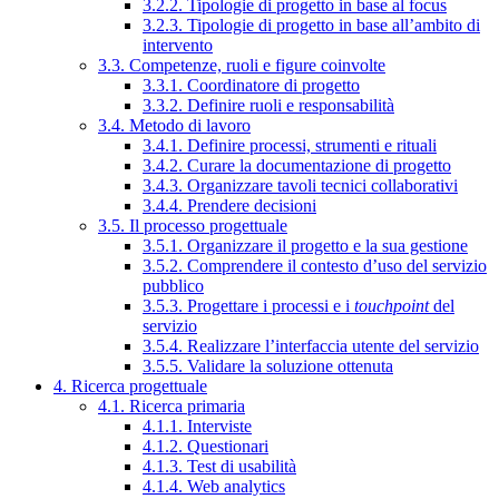
3.2.2. Tipologie di progetto in base al focus
3.2.3. Tipologie di progetto in base all’ambito di
intervento
3.3. Competenze, ruoli e figure coinvolte
3.3.1. Coordinatore di progetto
3.3.2. Definire ruoli e responsabilità
3.4. Metodo di lavoro
3.4.1. Definire processi, strumenti e rituali
3.4.2. Curare la documentazione di progetto
3.4.3. Organizzare tavoli tecnici collaborativi
3.4.4. Prendere decisioni
3.5. Il processo progettuale
3.5.1. Organizzare il progetto e la sua gestione
3.5.2. Comprendere il contesto d’uso del servizio
pubblico
3.5.3. Progettare i processi e i
touchpoint
del
servizio
3.5.4. Realizzare l’interfaccia utente del servizio
3.5.5. Validare la soluzione ottenuta
4. Ricerca progettuale
4.1. Ricerca primaria
4.1.1. Interviste
4.1.2. Questionari
4.1.3. Test di usabilità
4.1.4. Web analytics