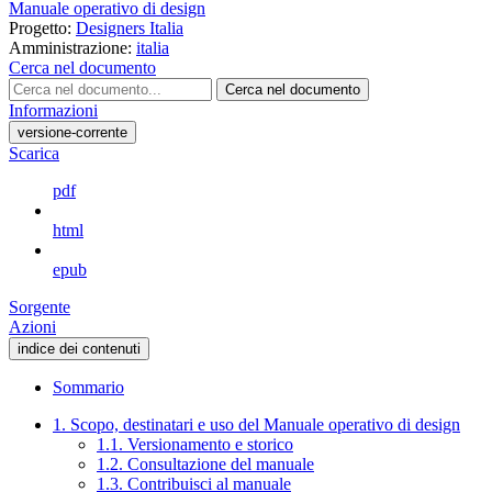
Manuale operativo di design
Progetto:
Designers Italia
Amministrazione:
italia
Cerca nel documento
Cerca nel documento
Informazioni
versione-corrente
Scarica
pdf
html
epub
Sorgente
Azioni
indice dei contenuti
Sommario
1. Scopo, destinatari e uso del Manuale operativo di design
1.1. Versionamento e storico
1.2. Consultazione del manuale
1.3. Contribuisci al manuale