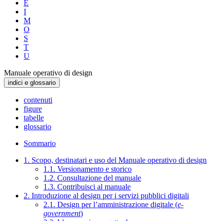
E
I
M
O
S
T
U
Manuale operativo di design
indici e glossario
contenuti
figure
tabelle
glossario
Sommario
1. Scopo, destinatari e uso del Manuale operativo di design
1.1. Versionamento e storico
1.2. Consultazione del manuale
1.3. Contribuisci al manuale
2. Introduzione al design per i servizi pubblici digitali
2.1. Design per l’amministrazione digitale (
e-
government
)