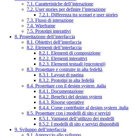
7.1. Caratteristiche dell’interazione
7.2. User stories per definire l’interazione
7.2.1. Differenza tra scenari e user stories
7.3. Flussi di interazione
7.4. Wireframe
7.5. Prototipi interattivi
8. Progettazione dell’interfaccia
8.1. Obiettivi dell’interfaccia
8.2. Elementi dell’interfaccia
8.2.1. Elementi di composizione
8.2.2. Elementi interattivi
8.2.3. Elementi testuali (microtesti)
8.3. Progettare e costruire in alta fedeltà
8.3.1. Layout di pagina
8.3.2. Prototipi in alta fedeltà
8.4. Progettare con il design system .italia
8.4.1. Documentazione
8.4.2. Benefici del design system
8.4.3. Risorse operative
8.4.4. Come contribuire al design system .italia
8.5. Progettare con i modelli di sito e servizi
8.5.1. Vantaggi dell’utilizzo dei modelli
8.5.2. I modelli di sito e servizi disponibili
9. Sviluppo dell’interfaccia
9.1. Approccio allo sviluppo