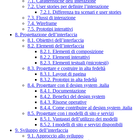
7.1. Caratteristiche dell’interazione
7.2. User stories per definire l’interazione
7.2.1. Differenza tra scenari e user stories
7.3. Flussi di interazione
7.4. Wireframe
7.5. Prototipi interattivi
8. Progettazione dell’interfaccia
8.1. Obiettivi dell’interfaccia
8.2. Elementi dell’interfaccia
8.2.1. Elementi di composizione
8.2.2. Elementi interattivi
8.2.3. Elementi testuali (microtesti)
8.3. Progettare e costruire in alta fedeltà
8.3.1. Layout di pagina
8.3.2. Prototipi in alta fedeltà
8.4. Progettare con il design system .italia
8.4.1. Documentazione
8.4.2. Benefici del design system
8.4.3. Risorse operative
8.4.4. Come contribuire al design system .italia
8.5. Progettare con i modelli di sito e servizi
8.5.1. Vantaggi dell’utilizzo dei modelli
8.5.2. I modelli di sito e servizi disponibili
9. Sviluppo dell’interfaccia
9.1. Approccio allo sviluppo