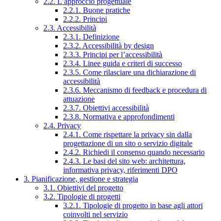
2.2. L’approccio progettuale
2.2.1. Buone pratiche
2.2.2. Principi
2.3. Accessibilità
2.3.1. Definizione
2.3.2. Accessibilità by design
2.3.3. Principi per l’accessibilità
2.3.4. Linee guida e criteri di successo
2.3.5. Come rilasciare una dichiarazione di
accessibilità
2.3.6. Meccanismo di feedback e procedura di
attuazione
2.3.7. Obiettivi accessibilità
2.3.8. Normativa e approfondimenti
2.4. Privacy
2.4.1. Come rispettare la privacy sin dalla
progettazione di un sito o servizio digitale
2.4.2. Richiedi il consenso quando necessario
2.4.3. Le basi del sito web: architettura,
informativa privacy, riferimenti DPO
3. Pianificazione, gestione e strategia
3.1. Obiettivi del progetto
3.2. Tipologie di progetti
3.2.1. Tipologie di progetto in base agli attori
coinvolti nel servizio