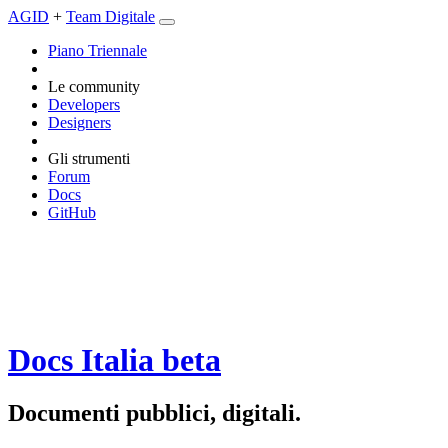
AGID
+
Team Digitale
Piano Triennale
Le community
Developers
Designers
Gli strumenti
Forum
Docs
GitHub
Docs Italia
beta
Documenti pubblici, digitali.