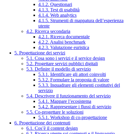
4.1.2. Questionari
4.1.3. Test di usabilità
4.1.4. Web analytics
4.1.5. Strumenti di mappatura dell’esperienza
utente
4.2. Ricerca secondaria
4.2.1. Ricerca documentale
4.2.2. Analisi benchmark
4.2.3. Valutazione euristica
5. Progettazione dei servizi
5.1. Cosa sono i servizi e il service design
5.2. Progettare servizi pubblici digitali
5.3. Definire il modello di servizio
5.3.1. Identificare gli attori coinvolti
5.3.2. Formulare la proposta di valore
5.3.3. Inquadrare gli elementi costitutivi del
servizio
5.4. Descrivere il funzionamento del servizio
5.4.1. Mappare l’ecosistema
5.4.2. Rappresentare i flussi di servizio
5.5. Co-progettare le soluzioni
5.5.1. Workshop di co-progettazione
6. Progettazione dei contenuti
6.1. Cos’è il content design
6.2. Ricerca utente sui contenuti e il linguaggio