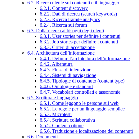
6.2. Ricerca utente sui contenuti e il linguaggio
6.2.1. Content discovery
6.2.2. Dati di ricerca (search keywords)
6.2.3. Ricerca tramite analytics
6.2.4. Ricerca sui forum
6.3. Dalla ricerca ai bisogni degli utenti
6.3.1. User stories per definire i contenuti
6.3.2. Job stories per definire i contenuti
6.3.3. Criteri di accettazione
6.4. Architettura dell’informazione
6.4.1. Definire l’architettura dell’informazione
6.4.2. Alberatura
6.4.3. Flussi di interazione
6.4.4. Sistemi di navigazione
6.4.5. Tipologie di contenuto (content type)
6.4.6. Ontologie e standard
6.4.7. Vocabolari controllati e tassonomie
6.5. Scrittura e linguaggio
6.5.1. Come leggono le persone sul web
6.5.2. Le regole per un linguaggio semplice
6.5.3. Microtesti
6.5.4. Scrittura collaborativa
6.5.5. Content critique
6.5.6. Traduzione e localizzazione dei contenuti
6.6. Documenti