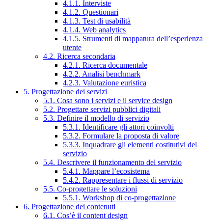
4.1.1. Interviste
4.1.2. Questionari
4.1.3. Test di usabilità
4.1.4. Web analytics
4.1.5. Strumenti di mappatura dell’esperienza
utente
4.2. Ricerca secondaria
4.2.1. Ricerca documentale
4.2.2. Analisi benchmark
4.2.3. Valutazione euristica
5. Progettazione dei servizi
5.1. Cosa sono i servizi e il service design
5.2. Progettare servizi pubblici digitali
5.3. Definire il modello di servizio
5.3.1. Identificare gli attori coinvolti
5.3.2. Formulare la proposta di valore
5.3.3. Inquadrare gli elementi costitutivi del
servizio
5.4. Descrivere il funzionamento del servizio
5.4.1. Mappare l’ecosistema
5.4.2. Rappresentare i flussi di servizio
5.5. Co-progettare le soluzioni
5.5.1. Workshop di co-progettazione
6. Progettazione dei contenuti
6.1. Cos’è il content design