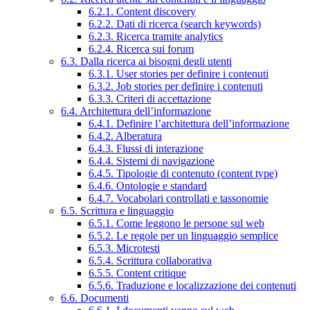
6.2.1. Content discovery
6.2.2. Dati di ricerca (search keywords)
6.2.3. Ricerca tramite analytics
6.2.4. Ricerca sui forum
6.3. Dalla ricerca ai bisogni degli utenti
6.3.1. User stories per definire i contenuti
6.3.2. Job stories per definire i contenuti
6.3.3. Criteri di accettazione
6.4. Architettura dell’informazione
6.4.1. Definire l’architettura dell’informazione
6.4.2. Alberatura
6.4.3. Flussi di interazione
6.4.4. Sistemi di navigazione
6.4.5. Tipologie di contenuto (content type)
6.4.6. Ontologie e standard
6.4.7. Vocabolari controllati e tassonomie
6.5. Scrittura e linguaggio
6.5.1. Come leggono le persone sul web
6.5.2. Le regole per un linguaggio semplice
6.5.3. Microtesti
6.5.4. Scrittura collaborativa
6.5.5. Content critique
6.5.6. Traduzione e localizzazione dei contenuti
6.6. Documenti