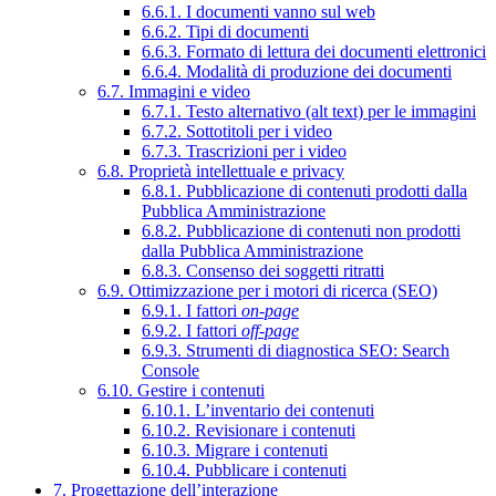
6.6.1. I documenti vanno sul web
6.6.2. Tipi di documenti
6.6.3. Formato di lettura dei documenti elettronici
6.6.4. Modalità di produzione dei documenti
6.7. Immagini e video
6.7.1. Testo alternativo (alt text) per le immagini
6.7.2. Sottotitoli per i video
6.7.3. Trascrizioni per i video
6.8. Proprietà intellettuale e privacy
6.8.1. Pubblicazione di contenuti prodotti dalla
Pubblica Amministrazione
6.8.2. Pubblicazione di contenuti non prodotti
dalla Pubblica Amministrazione
6.8.3. Consenso dei soggetti ritratti
6.9. Ottimizzazione per i motori di ricerca (SEO)
6.9.1. I fattori
on-page
6.9.2. I fattori
off-page
6.9.3. Strumenti di diagnostica SEO: Search
Console
6.10. Gestire i contenuti
6.10.1. L’inventario dei contenuti
6.10.2. Revisionare i contenuti
6.10.3. Migrare i contenuti
6.10.4. Pubblicare i contenuti
7. Progettazione dell’interazione