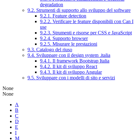
degradation
9.2. Strumenti di supporto allo sviluppo del software
9.2.1. Feature detection
9.2.2. Verificare le feature disponibili con Can I
use
9.2.3. Strumenti e risorse per CSS e JavaScript
9.2.4. Supporto browser
9.2.5. Misurare le prestazioni
9.3. Catalogo del riuso
9.4. Sviluppare con il design system .italia
9.4.1. Il framework Bootstrap Italia
9.4.2. Il kit di sviluppo React
9.4.3. Il kit di sviluppo Angular
9.5. Sviluppare con i modelli di sito e servizi
None
None
A
B
C
D
E
I
M