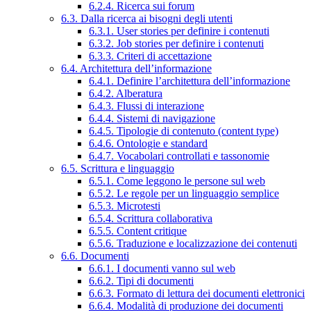
6.2.4. Ricerca sui forum
6.3. Dalla ricerca ai bisogni degli utenti
6.3.1. User stories per definire i contenuti
6.3.2. Job stories per definire i contenuti
6.3.3. Criteri di accettazione
6.4. Architettura dell’informazione
6.4.1. Definire l’architettura dell’informazione
6.4.2. Alberatura
6.4.3. Flussi di interazione
6.4.4. Sistemi di navigazione
6.4.5. Tipologie di contenuto (content type)
6.4.6. Ontologie e standard
6.4.7. Vocabolari controllati e tassonomie
6.5. Scrittura e linguaggio
6.5.1. Come leggono le persone sul web
6.5.2. Le regole per un linguaggio semplice
6.5.3. Microtesti
6.5.4. Scrittura collaborativa
6.5.5. Content critique
6.5.6. Traduzione e localizzazione dei contenuti
6.6. Documenti
6.6.1. I documenti vanno sul web
6.6.2. Tipi di documenti
6.6.3. Formato di lettura dei documenti elettronici
6.6.4. Modalità di produzione dei documenti