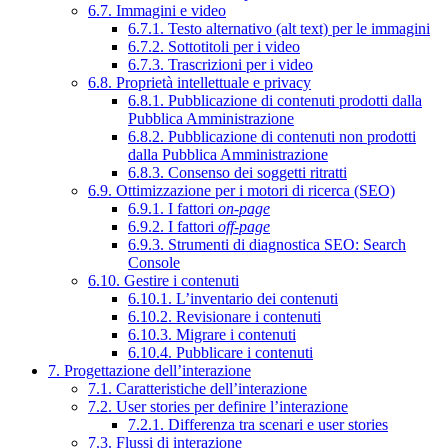
6.7. Immagini e video
6.7.1. Testo alternativo (alt text) per le immagini
6.7.2. Sottotitoli per i video
6.7.3. Trascrizioni per i video
6.8. Proprietà intellettuale e privacy
6.8.1. Pubblicazione di contenuti prodotti dalla
Pubblica Amministrazione
6.8.2. Pubblicazione di contenuti non prodotti
dalla Pubblica Amministrazione
6.8.3. Consenso dei soggetti ritratti
6.9. Ottimizzazione per i motori di ricerca (SEO)
6.9.1. I fattori
on-page
6.9.2. I fattori
off-page
6.9.3. Strumenti di diagnostica SEO: Search
Console
6.10. Gestire i contenuti
6.10.1. L’inventario dei contenuti
6.10.2. Revisionare i contenuti
6.10.3. Migrare i contenuti
6.10.4. Pubblicare i contenuti
7. Progettazione dell’interazione
7.1. Caratteristiche dell’interazione
7.2. User stories per definire l’interazione
7.2.1. Differenza tra scenari e user stories
7.3. Flussi di interazione