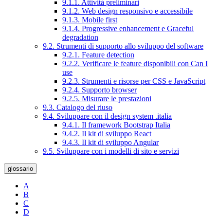
9.1.1. Attività preliminari
9.1.2. Web design responsivo e accessibile
9.1.3. Mobile first
9.1.4. Progressive enhancement e Graceful
degradation
9.2. Strumenti di supporto allo sviluppo del software
9.2.1. Feature detection
9.2.2. Verificare le feature disponibili con Can I
use
9.2.3. Strumenti e risorse per CSS e JavaScript
9.2.4. Supporto browser
9.2.5. Misurare le prestazioni
9.3. Catalogo del riuso
9.4. Sviluppare con il design system .italia
9.4.1. Il framework Bootstrap Italia
9.4.2. Il kit di sviluppo React
9.4.3. Il kit di sviluppo Angular
9.5. Sviluppare con i modelli di sito e servizi
glossario
A
B
C
D