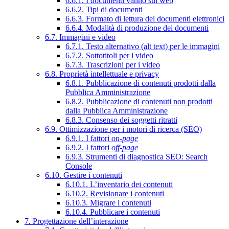
6.6.1. I documenti vanno sul web
6.6.2. Tipi di documenti
6.6.3. Formato di lettura dei documenti elettronici
6.6.4. Modalità di produzione dei documenti
6.7. Immagini e video
6.7.1. Testo alternativo (alt text) per le immagini
6.7.2. Sottotitoli per i video
6.7.3. Trascrizioni per i video
6.8. Proprietà intellettuale e privacy
6.8.1. Pubblicazione di contenuti prodotti dalla
Pubblica Amministrazione
6.8.2. Pubblicazione di contenuti non prodotti
dalla Pubblica Amministrazione
6.8.3. Consenso dei soggetti ritratti
6.9. Ottimizzazione per i motori di ricerca (SEO)
6.9.1. I fattori
on-page
6.9.2. I fattori
off-page
6.9.3. Strumenti di diagnostica SEO: Search
Console
6.10. Gestire i contenuti
6.10.1. L’inventario dei contenuti
6.10.2. Revisionare i contenuti
6.10.3. Migrare i contenuti
6.10.4. Pubblicare i contenuti
7. Progettazione dell’interazione