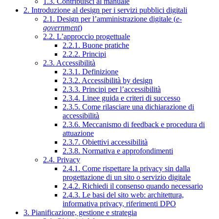
1.3. Contribuisci al manuale
2. Introduzione al design per i servizi pubblici digitali
2.1. Design per l’amministrazione digitale (
e-
government
)
2.2. L’approccio progettuale
2.2.1. Buone pratiche
2.2.2. Principi
2.3. Accessibilità
2.3.1. Definizione
2.3.2. Accessibilità by design
2.3.3. Principi per l’accessibilità
2.3.4. Linee guida e criteri di successo
2.3.5. Come rilasciare una dichiarazione di
accessibilità
2.3.6. Meccanismo di feedback e procedura di
attuazione
2.3.7. Obiettivi accessibilità
2.3.8. Normativa e approfondimenti
2.4. Privacy
2.4.1. Come rispettare la privacy sin dalla
progettazione di un sito o servizio digitale
2.4.2. Richiedi il consenso quando necessario
2.4.3. Le basi del sito web: architettura,
informativa privacy, riferimenti DPO
3. Pianificazione, gestione e strategia