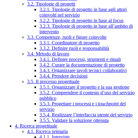
3.2. Tipologie di progetti
3.2.1. Tipologie di progetto in base agli attori
coinvolti nel servizio
3.2.2. Tipologie di progetto in base al focus
3.2.3. Tipologie di progetto in base all’ambito di
intervento
3.3. Competenze, ruoli e figure coinvolte
3.3.1. Coordinatore di progetto
3.3.2. Definire ruoli e responsabilità
3.4. Metodo di lavoro
3.4.1. Definire processi, strumenti e rituali
3.4.2. Curare la documentazione di progetto
3.4.3. Organizzare tavoli tecnici collaborativi
3.4.4. Prendere decisioni
3.5. Il processo progettuale
3.5.1. Organizzare il progetto e la sua gestione
3.5.2. Comprendere il contesto d’uso del servizio
pubblico
3.5.3. Progettare i processi e i
touchpoint
del
servizio
3.5.4. Realizzare l’interfaccia utente del servizio
3.5.5. Validare la soluzione ottenuta
4. Ricerca progettuale
4.1. Ricerca primaria
4.1.1. Interviste