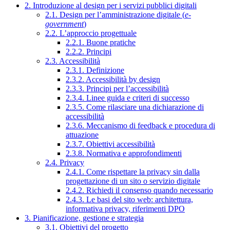
2. Introduzione al design per i servizi pubblici digitali
2.1. Design per l’amministrazione digitale (
e-
government
)
2.2. L’approccio progettuale
2.2.1. Buone pratiche
2.2.2. Principi
2.3. Accessibilità
2.3.1. Definizione
2.3.2. Accessibilità by design
2.3.3. Principi per l’accessibilità
2.3.4. Linee guida e criteri di successo
2.3.5. Come rilasciare una dichiarazione di
accessibilità
2.3.6. Meccanismo di feedback e procedura di
attuazione
2.3.7. Obiettivi accessibilità
2.3.8. Normativa e approfondimenti
2.4. Privacy
2.4.1. Come rispettare la privacy sin dalla
progettazione di un sito o servizio digitale
2.4.2. Richiedi il consenso quando necessario
2.4.3. Le basi del sito web: architettura,
informativa privacy, riferimenti DPO
3. Pianificazione, gestione e strategia
3.1. Obiettivi del progetto