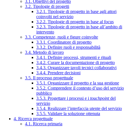
3.1. Obiettivi del progetto
3.2. Tipologie di progetti
3.2.1. Tipologie di progetto in base agli attori
coinvolti nel servizio
3.2.2. Tipologie di progetto in base al focus
3.2.3. Tipologie di progetto in base all’ambito di
intervento
3.3. Competenze, ruoli e figure coinvolte
3.3.1. Coordinatore di progetto
3.3.2. Definire ruoli e responsabilità
3.4. Metodo di lavoro
3.4.1. Definire processi, strumenti e rituali
3.4.2. Curare la documentazione di progetto
3.4.3. Organizzare tavoli tecnici collaborativi
3.4.4. Prendere decisioni
3.5. Il processo progettuale
3.5.1. Organizzare il progetto e la sua gestione
3.5.2. Comprendere il contesto d’uso del servizio
pubblico
3.5.3. Progettare i processi e i
touchpoint
del
servizio
3.5.4. Realizzare l’interfaccia utente del servizio
3.5.5. Validare la soluzione ottenuta
4. Ricerca progettuale
4.1. Ricerca primaria