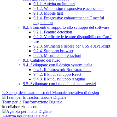
9.1.1. Attività preliminari
9.1.2. Web design responsivo e accessibile
9.1.3. Mobile first
9.1.4. Progressive enhancement e Graceful
degradation
9.2. Strumenti di supporto allo sviluppo del software
9.2.1. Feature detection
9.2.2. Verificare le feature disponibili con Can I
use
9.2.3. Strumenti e risorse per CSS e JavaScript
9.2.4. Supporto browser
9.2.5. Misurare le prestazioni
9.3. Catalogo del riuso
9.4. Sviluppare con il design system .italia
9.4.1. Il framework Bootstrap Italia
9.4.2. Il kit di sviluppo React
9.4.3. Il kit di sviluppo Angular
9.5. Sviluppare con i modelli di sito e servizi
1. Scopo, destinatari e uso del Manuale operativo di design
Team per la Trasformazione Digitale
in collaborazione con
Agenzia per l'Italia Digitale