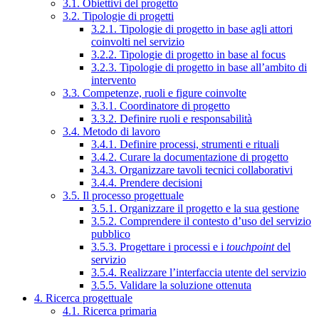
3.1. Obiettivi del progetto
3.2. Tipologie di progetti
3.2.1. Tipologie di progetto in base agli attori
coinvolti nel servizio
3.2.2. Tipologie di progetto in base al focus
3.2.3. Tipologie di progetto in base all’ambito di
intervento
3.3. Competenze, ruoli e figure coinvolte
3.3.1. Coordinatore di progetto
3.3.2. Definire ruoli e responsabilità
3.4. Metodo di lavoro
3.4.1. Definire processi, strumenti e rituali
3.4.2. Curare la documentazione di progetto
3.4.3. Organizzare tavoli tecnici collaborativi
3.4.4. Prendere decisioni
3.5. Il processo progettuale
3.5.1. Organizzare il progetto e la sua gestione
3.5.2. Comprendere il contesto d’uso del servizio
pubblico
3.5.3. Progettare i processi e i
touchpoint
del
servizio
3.5.4. Realizzare l’interfaccia utente del servizio
3.5.5. Validare la soluzione ottenuta
4. Ricerca progettuale
4.1. Ricerca primaria