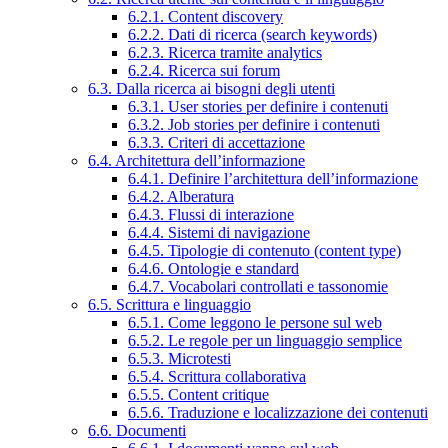
6.2.1. Content discovery
6.2.2. Dati di ricerca (search keywords)
6.2.3. Ricerca tramite analytics
6.2.4. Ricerca sui forum
6.3. Dalla ricerca ai bisogni degli utenti
6.3.1. User stories per definire i contenuti
6.3.2. Job stories per definire i contenuti
6.3.3. Criteri di accettazione
6.4. Architettura dell’informazione
6.4.1. Definire l’architettura dell’informazione
6.4.2. Alberatura
6.4.3. Flussi di interazione
6.4.4. Sistemi di navigazione
6.4.5. Tipologie di contenuto (content type)
6.4.6. Ontologie e standard
6.4.7. Vocabolari controllati e tassonomie
6.5. Scrittura e linguaggio
6.5.1. Come leggono le persone sul web
6.5.2. Le regole per un linguaggio semplice
6.5.3. Microtesti
6.5.4. Scrittura collaborativa
6.5.5. Content critique
6.5.6. Traduzione e localizzazione dei contenuti
6.6. Documenti