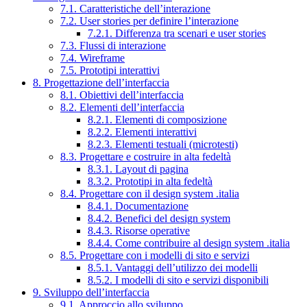
7.1. Caratteristiche dell’interazione
7.2. User stories per definire l’interazione
7.2.1. Differenza tra scenari e user stories
7.3. Flussi di interazione
7.4. Wireframe
7.5. Prototipi interattivi
8. Progettazione dell’interfaccia
8.1. Obiettivi dell’interfaccia
8.2. Elementi dell’interfaccia
8.2.1. Elementi di composizione
8.2.2. Elementi interattivi
8.2.3. Elementi testuali (microtesti)
8.3. Progettare e costruire in alta fedeltà
8.3.1. Layout di pagina
8.3.2. Prototipi in alta fedeltà
8.4. Progettare con il design system .italia
8.4.1. Documentazione
8.4.2. Benefici del design system
8.4.3. Risorse operative
8.4.4. Come contribuire al design system .italia
8.5. Progettare con i modelli di sito e servizi
8.5.1. Vantaggi dell’utilizzo dei modelli
8.5.2. I modelli di sito e servizi disponibili
9. Sviluppo dell’interfaccia
9.1. Approccio allo sviluppo