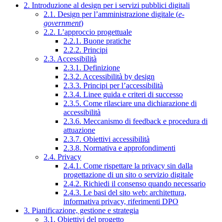
2. Introduzione al design per i servizi pubblici digitali
2.1. Design per l’amministrazione digitale (
e-
government
)
2.2. L’approccio progettuale
2.2.1. Buone pratiche
2.2.2. Principi
2.3. Accessibilità
2.3.1. Definizione
2.3.2. Accessibilità by design
2.3.3. Principi per l’accessibilità
2.3.4. Linee guida e criteri di successo
2.3.5. Come rilasciare una dichiarazione di
accessibilità
2.3.6. Meccanismo di feedback e procedura di
attuazione
2.3.7. Obiettivi accessibilità
2.3.8. Normativa e approfondimenti
2.4. Privacy
2.4.1. Come rispettare la privacy sin dalla
progettazione di un sito o servizio digitale
2.4.2. Richiedi il consenso quando necessario
2.4.3. Le basi del sito web: architettura,
informativa privacy, riferimenti DPO
3. Pianificazione, gestione e strategia
3.1. Obiettivi del progetto