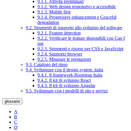
9.1.1. Attività preliminari
9.1.2. Web design responsivo e accessibile
9.1.3. Mobile first
9.1.4. Progressive enhancement e Graceful
degradation
9.2. Strumenti di supporto allo sviluppo del software
9.2.1. Feature detection
9.2.2. Verificare le feature disponibili con Can I
use
9.2.3. Strumenti e risorse per CSS e JavaScript
9.2.4. Supporto browser
9.2.5. Misurare le prestazioni
9.3. Catalogo del riuso
9.4. Sviluppare con il design system .italia
9.4.1. Il framework Bootstrap Italia
9.4.2. Il kit di sviluppo React
9.4.3. Il kit di sviluppo Angular
9.5. Sviluppare con i modelli di sito e servizi
glossario
A
B
C
D