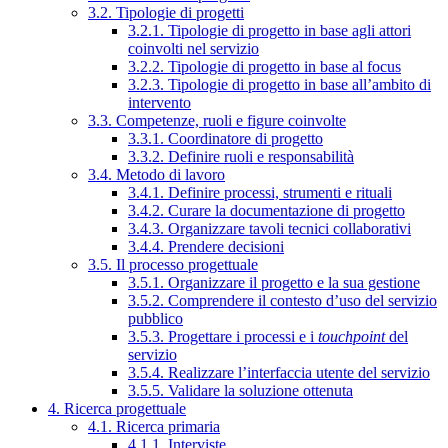
3.2. Tipologie di progetti
3.2.1. Tipologie di progetto in base agli attori
coinvolti nel servizio
3.2.2. Tipologie di progetto in base al focus
3.2.3. Tipologie di progetto in base all’ambito di
intervento
3.3. Competenze, ruoli e figure coinvolte
3.3.1. Coordinatore di progetto
3.3.2. Definire ruoli e responsabilità
3.4. Metodo di lavoro
3.4.1. Definire processi, strumenti e rituali
3.4.2. Curare la documentazione di progetto
3.4.3. Organizzare tavoli tecnici collaborativi
3.4.4. Prendere decisioni
3.5. Il processo progettuale
3.5.1. Organizzare il progetto e la sua gestione
3.5.2. Comprendere il contesto d’uso del servizio
pubblico
3.5.3. Progettare i processi e i
touchpoint
del
servizio
3.5.4. Realizzare l’interfaccia utente del servizio
3.5.5. Validare la soluzione ottenuta
4. Ricerca progettuale
4.1. Ricerca primaria
4.1.1. Interviste