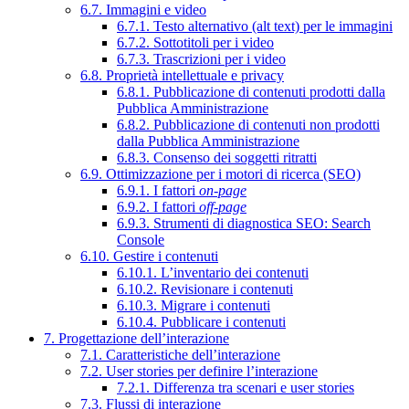
6.7. Immagini e video
6.7.1. Testo alternativo (alt text) per le immagini
6.7.2. Sottotitoli per i video
6.7.3. Trascrizioni per i video
6.8. Proprietà intellettuale e privacy
6.8.1. Pubblicazione di contenuti prodotti dalla
Pubblica Amministrazione
6.8.2. Pubblicazione di contenuti non prodotti
dalla Pubblica Amministrazione
6.8.3. Consenso dei soggetti ritratti
6.9. Ottimizzazione per i motori di ricerca (SEO)
6.9.1. I fattori
on-page
6.9.2. I fattori
off-page
6.9.3. Strumenti di diagnostica SEO: Search
Console
6.10. Gestire i contenuti
6.10.1. L’inventario dei contenuti
6.10.2. Revisionare i contenuti
6.10.3. Migrare i contenuti
6.10.4. Pubblicare i contenuti
7. Progettazione dell’interazione
7.1. Caratteristiche dell’interazione
7.2. User stories per definire l’interazione
7.2.1. Differenza tra scenari e user stories
7.3. Flussi di interazione