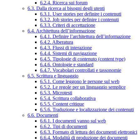
6.2.4. Ricerca sui forum
6.3. Dalla ricerca ai bisogni degli utenti
6.3.1. User stories per definire i contenuti
6.3.2. Job stories per definire i contenuti
6.3.3. Criteri di accettazione
6.4. Architettura dell’informazione
6.4.1. Definire l’architettura dell’informazione
6.4.2. Alberatura
6.4.3. Flussi di interazione
6.4.4. Sistemi di navigazione
6.4.5. Tipologie di contenuto (content type)
6.4.6. Ontologie e standard
6.4.7. Vocabolari controllati e tassonomie
6.5. Scrittura e linguaggio
6.5.1. Come leggono le persone sul web
6.5.2. Le regole per un linguaggio semplice
6.5.3. Microtesti
6.5.4. Scrittura collaborativa
6.5.5. Content critique
6.5.6. Traduzione e localizzazione dei contenuti
6.6. Documenti
6.6.1. I documenti vanno sul web
6.6.2. Tipi di documenti
6.6.3. Formato di lettura dei documenti elettronici
6.6.4. Modalità di produzione dei documenti