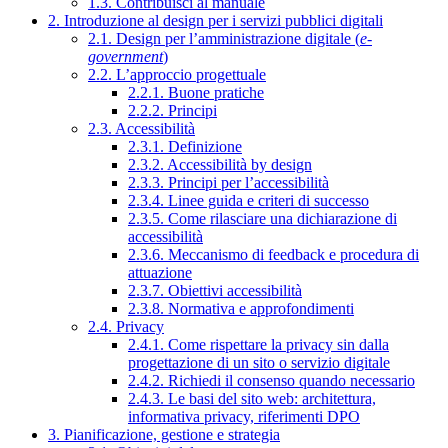
1.3. Contribuisci al manuale
2. Introduzione al design per i servizi pubblici digitali
2.1. Design per l’amministrazione digitale (
e-
government
)
2.2. L’approccio progettuale
2.2.1. Buone pratiche
2.2.2. Principi
2.3. Accessibilità
2.3.1. Definizione
2.3.2. Accessibilità by design
2.3.3. Principi per l’accessibilità
2.3.4. Linee guida e criteri di successo
2.3.5. Come rilasciare una dichiarazione di
accessibilità
2.3.6. Meccanismo di feedback e procedura di
attuazione
2.3.7. Obiettivi accessibilità
2.3.8. Normativa e approfondimenti
2.4. Privacy
2.4.1. Come rispettare la privacy sin dalla
progettazione di un sito o servizio digitale
2.4.2. Richiedi il consenso quando necessario
2.4.3. Le basi del sito web: architettura,
informativa privacy, riferimenti DPO
3. Pianificazione, gestione e strategia