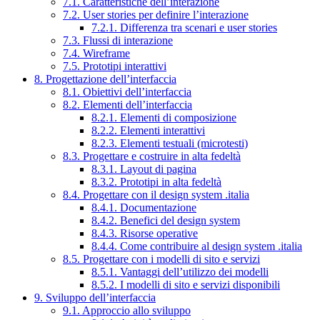
7.1. Caratteristiche dell’interazione
7.2. User stories per definire l’interazione
7.2.1. Differenza tra scenari e user stories
7.3. Flussi di interazione
7.4. Wireframe
7.5. Prototipi interattivi
8. Progettazione dell’interfaccia
8.1. Obiettivi dell’interfaccia
8.2. Elementi dell’interfaccia
8.2.1. Elementi di composizione
8.2.2. Elementi interattivi
8.2.3. Elementi testuali (microtesti)
8.3. Progettare e costruire in alta fedeltà
8.3.1. Layout di pagina
8.3.2. Prototipi in alta fedeltà
8.4. Progettare con il design system .italia
8.4.1. Documentazione
8.4.2. Benefici del design system
8.4.3. Risorse operative
8.4.4. Come contribuire al design system .italia
8.5. Progettare con i modelli di sito e servizi
8.5.1. Vantaggi dell’utilizzo dei modelli
8.5.2. I modelli di sito e servizi disponibili
9. Sviluppo dell’interfaccia
9.1. Approccio allo sviluppo