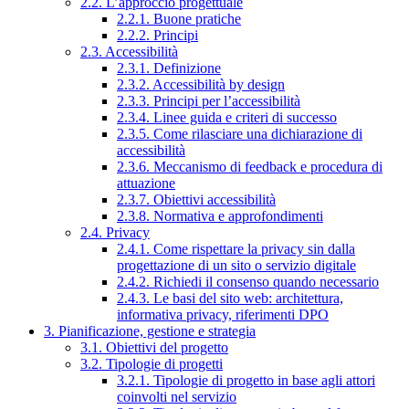
2.2. L’approccio progettuale
2.2.1. Buone pratiche
2.2.2. Principi
2.3. Accessibilità
2.3.1. Definizione
2.3.2. Accessibilità by design
2.3.3. Principi per l’accessibilità
2.3.4. Linee guida e criteri di successo
2.3.5. Come rilasciare una dichiarazione di
accessibilità
2.3.6. Meccanismo di feedback e procedura di
attuazione
2.3.7. Obiettivi accessibilità
2.3.8. Normativa e approfondimenti
2.4. Privacy
2.4.1. Come rispettare la privacy sin dalla
progettazione di un sito o servizio digitale
2.4.2. Richiedi il consenso quando necessario
2.4.3. Le basi del sito web: architettura,
informativa privacy, riferimenti DPO
3. Pianificazione, gestione e strategia
3.1. Obiettivi del progetto
3.2. Tipologie di progetti
3.2.1. Tipologie di progetto in base agli attori
coinvolti nel servizio