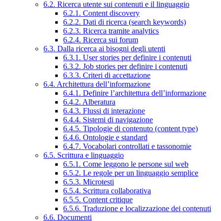
6.2. Ricerca utente sui contenuti e il linguaggio
6.2.1. Content discovery
6.2.2. Dati di ricerca (search keywords)
6.2.3. Ricerca tramite analytics
6.2.4. Ricerca sui forum
6.3. Dalla ricerca ai bisogni degli utenti
6.3.1. User stories per definire i contenuti
6.3.2. Job stories per definire i contenuti
6.3.3. Criteri di accettazione
6.4. Architettura dell’informazione
6.4.1. Definire l’architettura dell’informazione
6.4.2. Alberatura
6.4.3. Flussi di interazione
6.4.4. Sistemi di navigazione
6.4.5. Tipologie di contenuto (content type)
6.4.6. Ontologie e standard
6.4.7. Vocabolari controllati e tassonomie
6.5. Scrittura e linguaggio
6.5.1. Come leggono le persone sul web
6.5.2. Le regole per un linguaggio semplice
6.5.3. Microtesti
6.5.4. Scrittura collaborativa
6.5.5. Content critique
6.5.6. Traduzione e localizzazione dei contenuti
6.6. Documenti