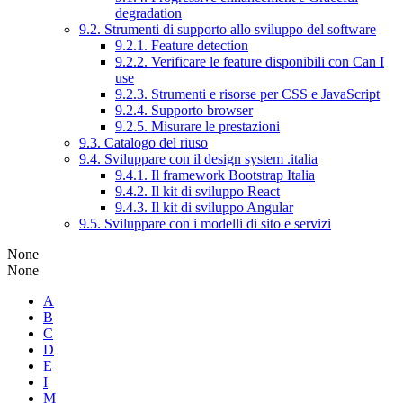
degradation
9.2. Strumenti di supporto allo sviluppo del software
9.2.1. Feature detection
9.2.2. Verificare le feature disponibili con Can I
use
9.2.3. Strumenti e risorse per CSS e JavaScript
9.2.4. Supporto browser
9.2.5. Misurare le prestazioni
9.3. Catalogo del riuso
9.4. Sviluppare con il design system .italia
9.4.1. Il framework Bootstrap Italia
9.4.2. Il kit di sviluppo React
9.4.3. Il kit di sviluppo Angular
9.5. Sviluppare con i modelli di sito e servizi
None
None
A
B
C
D
E
I
M