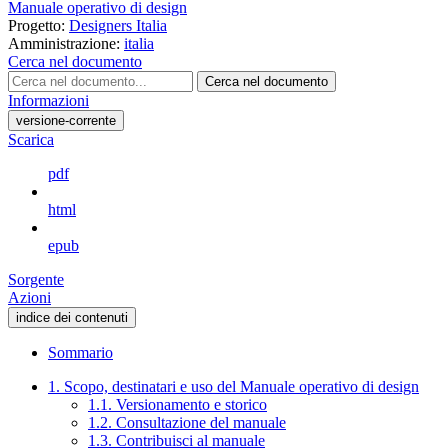
Manuale operativo di design
Progetto:
Designers Italia
Amministrazione:
italia
Cerca nel documento
Cerca nel documento
Informazioni
versione-corrente
Scarica
pdf
html
epub
Sorgente
Azioni
indice dei contenuti
Sommario
1. Scopo, destinatari e uso del Manuale operativo di design
1.1. Versionamento e storico
1.2. Consultazione del manuale
1.3. Contribuisci al manuale