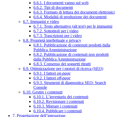
6.6.1. I documenti vanno sul web
6.6.2. Tipi di documenti
6.6.3. Formato di lettura dei documenti elettronici
6.6.4. Modalità di produzione dei documenti
6.7. Immagini e video
6.7.1. Testo alternativo (alt text) per le immagini
6.7.2. Sottotitoli per i video
6.7.3. Trascrizioni per i video
6.8. Proprietà intellettuale e privacy
6.8.1. Pubblicazione di contenuti prodotti dalla
Pubblica Amministrazione
6.8.2. Pubblicazione di contenuti non prodotti
dalla Pubblica Amministrazione
6.8.3. Consenso dei soggetti ritratti
6.9. Ottimizzazione per i motori di ricerca (SEO)
6.9.1. I fattori
on-page
6.9.2. I fattori
off-page
6.9.3. Strumenti di diagnostica SEO: Search
Console
6.10. Gestire i contenuti
6.10.1. L’inventario dei contenuti
6.10.2. Revisionare i contenuti
6.10.3. Migrare i contenuti
6.10.4. Pubblicare i contenuti
7. Progettazione dell’interazione