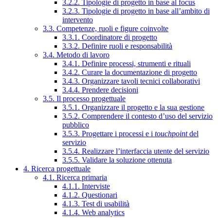
3.2.2. Tipologie di progetto in base al focus
3.2.3. Tipologie di progetto in base all’ambito di
intervento
3.3. Competenze, ruoli e figure coinvolte
3.3.1. Coordinatore di progetto
3.3.2. Definire ruoli e responsabilità
3.4. Metodo di lavoro
3.4.1. Definire processi, strumenti e rituali
3.4.2. Curare la documentazione di progetto
3.4.3. Organizzare tavoli tecnici collaborativi
3.4.4. Prendere decisioni
3.5. Il processo progettuale
3.5.1. Organizzare il progetto e la sua gestione
3.5.2. Comprendere il contesto d’uso del servizio
pubblico
3.5.3. Progettare i processi e i
touchpoint
del
servizio
3.5.4. Realizzare l’interfaccia utente del servizio
3.5.5. Validare la soluzione ottenuta
4. Ricerca progettuale
4.1. Ricerca primaria
4.1.1. Interviste
4.1.2. Questionari
4.1.3. Test di usabilità
4.1.4. Web analytics