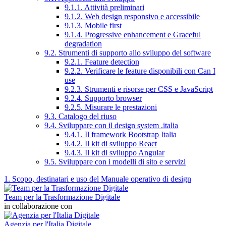
9.1.1. Attività preliminari
9.1.2. Web design responsivo e accessibile
9.1.3. Mobile first
9.1.4. Progressive enhancement e Graceful
degradation
9.2. Strumenti di supporto allo sviluppo del software
9.2.1. Feature detection
9.2.2. Verificare le feature disponibili con Can I
use
9.2.3. Strumenti e risorse per CSS e JavaScript
9.2.4. Supporto browser
9.2.5. Misurare le prestazioni
9.3. Catalogo del riuso
9.4. Sviluppare con il design system .italia
9.4.1. Il framework Bootstrap Italia
9.4.2. Il kit di sviluppo React
9.4.3. Il kit di sviluppo Angular
9.5. Sviluppare con i modelli di sito e servizi
1. Scopo, destinatari e uso del Manuale operativo di design
Team per la Trasformazione Digitale
in collaborazione con
Agenzia per l'Italia Digitale