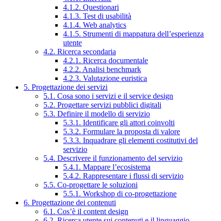
4.1.2. Questionari
4.1.3. Test di usabilità
4.1.4. Web analytics
4.1.5. Strumenti di mappatura dell’esperienza
utente
4.2. Ricerca secondaria
4.2.1. Ricerca documentale
4.2.2. Analisi benchmark
4.2.3. Valutazione euristica
5. Progettazione dei servizi
5.1. Cosa sono i servizi e il service design
5.2. Progettare servizi pubblici digitali
5.3. Definire il modello di servizio
5.3.1. Identificare gli attori coinvolti
5.3.2. Formulare la proposta di valore
5.3.3. Inquadrare gli elementi costitutivi del
servizio
5.4. Descrivere il funzionamento del servizio
5.4.1. Mappare l’ecosistema
5.4.2. Rappresentare i flussi di servizio
5.5. Co-progettare le soluzioni
5.5.1. Workshop di co-progettazione
6. Progettazione dei contenuti
6.1. Cos’è il content design
6.2. Ricerca utente sui contenuti e il linguaggio