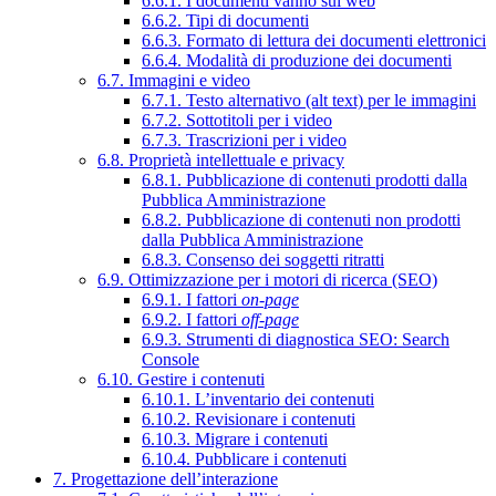
6.6.1. I documenti vanno sul web
6.6.2. Tipi di documenti
6.6.3. Formato di lettura dei documenti elettronici
6.6.4. Modalità di produzione dei documenti
6.7. Immagini e video
6.7.1. Testo alternativo (alt text) per le immagini
6.7.2. Sottotitoli per i video
6.7.3. Trascrizioni per i video
6.8. Proprietà intellettuale e privacy
6.8.1. Pubblicazione di contenuti prodotti dalla
Pubblica Amministrazione
6.8.2. Pubblicazione di contenuti non prodotti
dalla Pubblica Amministrazione
6.8.3. Consenso dei soggetti ritratti
6.9. Ottimizzazione per i motori di ricerca (SEO)
6.9.1. I fattori
on-page
6.9.2. I fattori
off-page
6.9.3. Strumenti di diagnostica SEO: Search
Console
6.10. Gestire i contenuti
6.10.1. L’inventario dei contenuti
6.10.2. Revisionare i contenuti
6.10.3. Migrare i contenuti
6.10.4. Pubblicare i contenuti
7. Progettazione dell’interazione