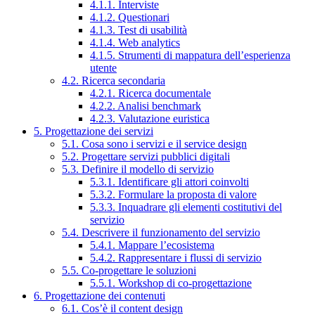
4.1.1. Interviste
4.1.2. Questionari
4.1.3. Test di usabilità
4.1.4. Web analytics
4.1.5. Strumenti di mappatura dell’esperienza
utente
4.2. Ricerca secondaria
4.2.1. Ricerca documentale
4.2.2. Analisi benchmark
4.2.3. Valutazione euristica
5. Progettazione dei servizi
5.1. Cosa sono i servizi e il service design
5.2. Progettare servizi pubblici digitali
5.3. Definire il modello di servizio
5.3.1. Identificare gli attori coinvolti
5.3.2. Formulare la proposta di valore
5.3.3. Inquadrare gli elementi costitutivi del
servizio
5.4. Descrivere il funzionamento del servizio
5.4.1. Mappare l’ecosistema
5.4.2. Rappresentare i flussi di servizio
5.5. Co-progettare le soluzioni
5.5.1. Workshop di co-progettazione
6. Progettazione dei contenuti
6.1. Cos’è il content design