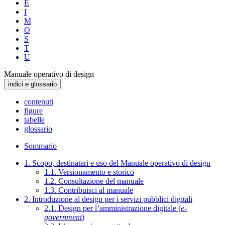
E
I
M
O
S
T
U
Manuale operativo di design
indici e glossario
contenuti
figure
tabelle
glossario
Sommario
1. Scopo, destinatari e uso del Manuale operativo di design
1.1. Versionamento e storico
1.2. Consultazione del manuale
1.3. Contribuisci al manuale
2. Introduzione al design per i servizi pubblici digitali
2.1. Design per l’amministrazione digitale (
e-
government
)