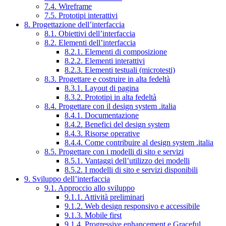
7.4. Wireframe
7.5. Prototipi interattivi
8. Progettazione dell’interfaccia
8.1. Obiettivi dell’interfaccia
8.2. Elementi dell’interfaccia
8.2.1. Elementi di composizione
8.2.2. Elementi interattivi
8.2.3. Elementi testuali (microtesti)
8.3. Progettare e costruire in alta fedeltà
8.3.1. Layout di pagina
8.3.2. Prototipi in alta fedeltà
8.4. Progettare con il design system .italia
8.4.1. Documentazione
8.4.2. Benefici del design system
8.4.3. Risorse operative
8.4.4. Come contribuire al design system .italia
8.5. Progettare con i modelli di sito e servizi
8.5.1. Vantaggi dell’utilizzo dei modelli
8.5.2. I modelli di sito e servizi disponibili
9. Sviluppo dell’interfaccia
9.1. Approccio allo sviluppo
9.1.1. Attività preliminari
9.1.2. Web design responsivo e accessibile
9.1.3. Mobile first
9.1.4. Progressive enhancement e Graceful