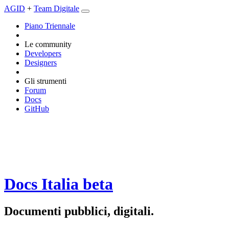
AGID
+
Team Digitale
Piano Triennale
Le community
Developers
Designers
Gli strumenti
Forum
Docs
GitHub
Docs Italia
beta
Documenti pubblici, digitali.