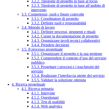
3.2.2. Tipologie di progetto in base al focus
3.2.3. Tipologie di progetto in base all’ambito di
intervento
3.3. Competenze, ruoli e figure coinvolte
3.3.1. Coordinatore di progetto
3.3.2. Definire ruoli e responsabilità
3.4. Metodo di lavoro
3.4.1. Definire processi, strumenti e rituali
3.4.2. Curare la documentazione di progetto
3.4.3. Organizzare tavoli tecnici collaborativi
3.4.4. Prendere decisioni
3.5. Il processo progettuale
3.5.1. Organizzare il progetto e la sua gestione
3.5.2. Comprendere il contesto d’uso del servizio
pubblico
3.5.3. Progettare i processi e i
touchpoint
del
servizio
3.5.4. Realizzare l’interfaccia utente del servizio
3.5.5. Validare la soluzione ottenuta
4. Ricerca progettuale
4.1. Ricerca primaria
4.1.1. Interviste
4.1.2. Questionari
4.1.3. Test di usabilità
4.1.4. Web analytics