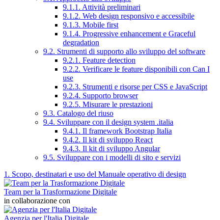
9.1.1. Attività preliminari
9.1.2. Web design responsivo e accessibile
9.1.3. Mobile first
9.1.4. Progressive enhancement e Graceful
degradation
9.2. Strumenti di supporto allo sviluppo del software
9.2.1. Feature detection
9.2.2. Verificare le feature disponibili con Can I
use
9.2.3. Strumenti e risorse per CSS e JavaScript
9.2.4. Supporto browser
9.2.5. Misurare le prestazioni
9.3. Catalogo del riuso
9.4. Sviluppare con il design system .italia
9.4.1. Il framework Bootstrap Italia
9.4.2. Il kit di sviluppo React
9.4.3. Il kit di sviluppo Angular
9.5. Sviluppare con i modelli di sito e servizi
1. Scopo, destinatari e uso del Manuale operativo di design
Team per la Trasformazione Digitale
in collaborazione con
Agenzia per l'Italia Digitale