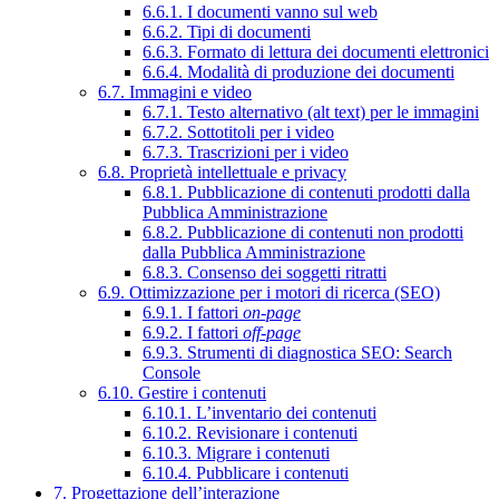
6.6.1. I documenti vanno sul web
6.6.2. Tipi di documenti
6.6.3. Formato di lettura dei documenti elettronici
6.6.4. Modalità di produzione dei documenti
6.7. Immagini e video
6.7.1. Testo alternativo (alt text) per le immagini
6.7.2. Sottotitoli per i video
6.7.3. Trascrizioni per i video
6.8. Proprietà intellettuale e privacy
6.8.1. Pubblicazione di contenuti prodotti dalla
Pubblica Amministrazione
6.8.2. Pubblicazione di contenuti non prodotti
dalla Pubblica Amministrazione
6.8.3. Consenso dei soggetti ritratti
6.9. Ottimizzazione per i motori di ricerca (SEO)
6.9.1. I fattori
on-page
6.9.2. I fattori
off-page
6.9.3. Strumenti di diagnostica SEO: Search
Console
6.10. Gestire i contenuti
6.10.1. L’inventario dei contenuti
6.10.2. Revisionare i contenuti
6.10.3. Migrare i contenuti
6.10.4. Pubblicare i contenuti
7. Progettazione dell’interazione