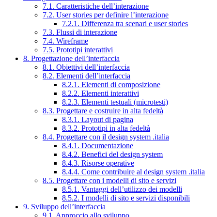
7.1. Caratteristiche dell’interazione
7.2. User stories per definire l’interazione
7.2.1. Differenza tra scenari e user stories
7.3. Flussi di interazione
7.4. Wireframe
7.5. Prototipi interattivi
8. Progettazione dell’interfaccia
8.1. Obiettivi dell’interfaccia
8.2. Elementi dell’interfaccia
8.2.1. Elementi di composizione
8.2.2. Elementi interattivi
8.2.3. Elementi testuali (microtesti)
8.3. Progettare e costruire in alta fedeltà
8.3.1. Layout di pagina
8.3.2. Prototipi in alta fedeltà
8.4. Progettare con il design system .italia
8.4.1. Documentazione
8.4.2. Benefici del design system
8.4.3. Risorse operative
8.4.4. Come contribuire al design system .italia
8.5. Progettare con i modelli di sito e servizi
8.5.1. Vantaggi dell’utilizzo dei modelli
8.5.2. I modelli di sito e servizi disponibili
9. Sviluppo dell’interfaccia
9.1. Approccio allo sviluppo