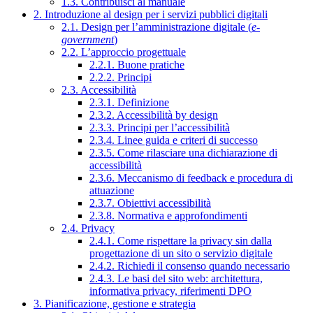
1.3. Contribuisci al manuale
2. Introduzione al design per i servizi pubblici digitali
2.1. Design per l’amministrazione digitale (
e-
government
)
2.2. L’approccio progettuale
2.2.1. Buone pratiche
2.2.2. Principi
2.3. Accessibilità
2.3.1. Definizione
2.3.2. Accessibilità by design
2.3.3. Principi per l’accessibilità
2.3.4. Linee guida e criteri di successo
2.3.5. Come rilasciare una dichiarazione di
accessibilità
2.3.6. Meccanismo di feedback e procedura di
attuazione
2.3.7. Obiettivi accessibilità
2.3.8. Normativa e approfondimenti
2.4. Privacy
2.4.1. Come rispettare la privacy sin dalla
progettazione di un sito o servizio digitale
2.4.2. Richiedi il consenso quando necessario
2.4.3. Le basi del sito web: architettura,
informativa privacy, riferimenti DPO
3. Pianificazione, gestione e strategia