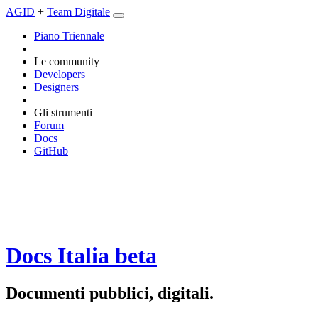
AGID
+
Team Digitale
Piano Triennale
Le community
Developers
Designers
Gli strumenti
Forum
Docs
GitHub
Docs Italia
beta
Documenti pubblici, digitali.