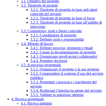
3.1. Obiettivi del progetto
3.2. Tipologie di progetti
3.2.1. Tipologie di progetto in base agli attori
coinvolti nel servizio
3.2.2. Tipologie di progetto in base al focus
3.2.3. Tipologie di progetto in base all’ambito di
intervento
3.3. Competenze, ruoli e figure coinvolte
3.3.1. Coordinatore di progetto
3.3.2. Definire ruoli e responsabilità
3.4. Metodo di lavoro
3.4.1. Definire processi, strumenti e rituali
3.4.2. Curare la documentazione di progetto
3.4.3. Organizzare tavoli tecnici collaborativi
3.4.4. Prendere decisioni
3.5. Il processo progettuale
3.5.1. Organizzare il progetto e la sua gestione
3.5.2. Comprendere il contesto d’uso del servizio
pubblico
3.5.3. Progettare i processi e i
touchpoint
del
servizio
3.5.4. Realizzare l’interfaccia utente del servizio
3.5.5. Validare la soluzione ottenuta
4. Ricerca progettuale
4.1. Ricerca primaria