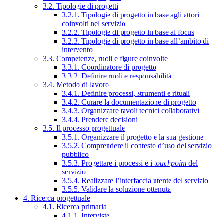
3.2. Tipologie di progetti
3.2.1. Tipologie di progetto in base agli attori
coinvolti nel servizio
3.2.2. Tipologie di progetto in base al focus
3.2.3. Tipologie di progetto in base all’ambito di
intervento
3.3. Competenze, ruoli e figure coinvolte
3.3.1. Coordinatore di progetto
3.3.2. Definire ruoli e responsabilità
3.4. Metodo di lavoro
3.4.1. Definire processi, strumenti e rituali
3.4.2. Curare la documentazione di progetto
3.4.3. Organizzare tavoli tecnici collaborativi
3.4.4. Prendere decisioni
3.5. Il processo progettuale
3.5.1. Organizzare il progetto e la sua gestione
3.5.2. Comprendere il contesto d’uso del servizio
pubblico
3.5.3. Progettare i processi e i
touchpoint
del
servizio
3.5.4. Realizzare l’interfaccia utente del servizio
3.5.5. Validare la soluzione ottenuta
4. Ricerca progettuale
4.1. Ricerca primaria
4.1.1. Interviste