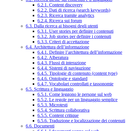
6.2.1. Content discovery
6.2.2. Dati di ricerca (search keywords)
6.2.3. Ricerca tramite analytics
6.2.4. Ricerca sui forum
6.3. Dalla ricerca ai bisogni degli utenti
6.3.1. User stories per definire i contenuti
6.3.2. Job stories per definire i contenuti
6.3.3. Criteri di accettazione
6.4. Architettura dell’informazione
6.4.1. Definire l’architettura dell’informazione
6.4.2. Alberatura
6.4.3. Flussi di interazione
6.4.4. Sistemi di navigazione
6.4.5. Tipologie di contenuto (content type)
6.4.6. Ontologie e standard
6.4.7. Vocabolari controllati e tassonomie
6.5. Scrittura e linguaggio
6.5.1. Come leggono le persone sul web
6.5.2. Le regole per un linguaggio semplice
6.5.3. Microtesti
6.5.4. Scrittura collaborativa
6.5.5. Content critique
6.5.6. Traduzione e localizzazione dei contenuti
6.6. Documenti