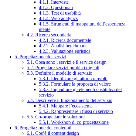
4.1.1. Interviste
4.1.2. Questionari
4.1.3. Test di usabilità
4.1.4. Web analytics
4.1.5. Strumenti di mappatura dell’esperienza
utente
4.2. Ricerca secondaria
4.2.1. Ricerca documentale
4.2.2. Analisi benchmark
4.2.3. Valutazione euristica
5. Progettazione dei servizi
5.1. Cosa sono i servizi e il service design
5.2. Progettare servizi pubblici digitali
5.3. Definire il modello di servizio
5.3.1. Identificare gli attori coinvolti
5.3.2. Formulare la proposta di valore
5.3.3. Inquadrare gli elementi costitutivi del
servizio
5.4. Descrivere il funzionamento del servizio
5.4.1. Mappare l’ecosistema
5.4.2. Rappresentare i flussi di servizio
5.5. Co-progettare le soluzioni
5.5.1. Workshop di co-progettazione
6. Progettazione dei contenuti
6.1. Cos’è il content design