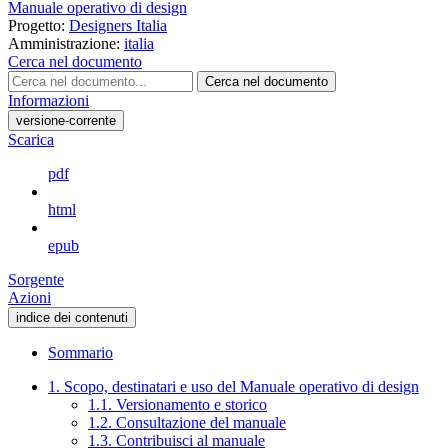
Manuale operativo di design
Progetto:
Designers Italia
Amministrazione:
italia
Cerca nel documento
Cerca nel documento
Informazioni
versione-corrente
Scarica
pdf
html
epub
Sorgente
Azioni
indice dei contenuti
Sommario
1. Scopo, destinatari e uso del Manuale operativo di design
1.1. Versionamento e storico
1.2. Consultazione del manuale
1.3. Contribuisci al manuale