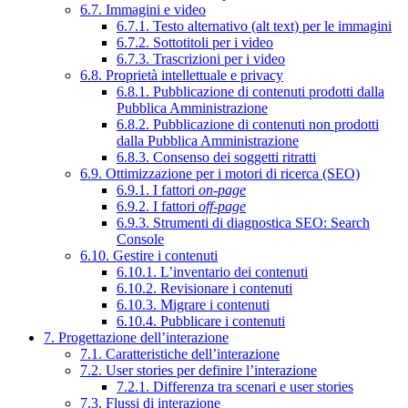
6.7. Immagini e video
6.7.1. Testo alternativo (alt text) per le immagini
6.7.2. Sottotitoli per i video
6.7.3. Trascrizioni per i video
6.8. Proprietà intellettuale e privacy
6.8.1. Pubblicazione di contenuti prodotti dalla
Pubblica Amministrazione
6.8.2. Pubblicazione di contenuti non prodotti
dalla Pubblica Amministrazione
6.8.3. Consenso dei soggetti ritratti
6.9. Ottimizzazione per i motori di ricerca (SEO)
6.9.1. I fattori
on-page
6.9.2. I fattori
off-page
6.9.3. Strumenti di diagnostica SEO: Search
Console
6.10. Gestire i contenuti
6.10.1. L’inventario dei contenuti
6.10.2. Revisionare i contenuti
6.10.3. Migrare i contenuti
6.10.4. Pubblicare i contenuti
7. Progettazione dell’interazione
7.1. Caratteristiche dell’interazione
7.2. User stories per definire l’interazione
7.2.1. Differenza tra scenari e user stories
7.3. Flussi di interazione