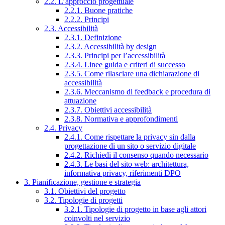
2.2. L’approccio progettuale
2.2.1. Buone pratiche
2.2.2. Principi
2.3. Accessibilità
2.3.1. Definizione
2.3.2. Accessibilità by design
2.3.3. Principi per l’accessibilità
2.3.4. Linee guida e criteri di successo
2.3.5. Come rilasciare una dichiarazione di
accessibilità
2.3.6. Meccanismo di feedback e procedura di
attuazione
2.3.7. Obiettivi accessibilità
2.3.8. Normativa e approfondimenti
2.4. Privacy
2.4.1. Come rispettare la privacy sin dalla
progettazione di un sito o servizio digitale
2.4.2. Richiedi il consenso quando necessario
2.4.3. Le basi del sito web: architettura,
informativa privacy, riferimenti DPO
3. Pianificazione, gestione e strategia
3.1. Obiettivi del progetto
3.2. Tipologie di progetti
3.2.1. Tipologie di progetto in base agli attori
coinvolti nel servizio