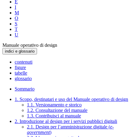
E
I
M
O
S
T
U
Manuale operativo di design
indici e glossario
contenuti
figure
tabelle
glossario
Sommario
1. Scopo, destinatari e uso del Manuale operativo di design
1.1. Versionamento e storico
1.2. Consultazione del manuale
1.3. Contribuisci al manuale
2. Introduzione al design per i servizi pubblici digitali
2.1. Design per l’amministrazione digitale (
e-
government
)