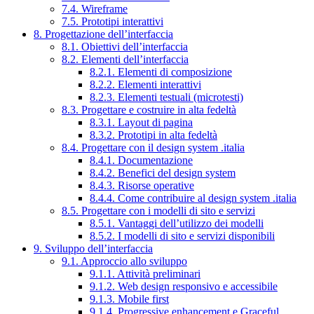
7.4. Wireframe
7.5. Prototipi interattivi
8. Progettazione dell’interfaccia
8.1. Obiettivi dell’interfaccia
8.2. Elementi dell’interfaccia
8.2.1. Elementi di composizione
8.2.2. Elementi interattivi
8.2.3. Elementi testuali (microtesti)
8.3. Progettare e costruire in alta fedeltà
8.3.1. Layout di pagina
8.3.2. Prototipi in alta fedeltà
8.4. Progettare con il design system .italia
8.4.1. Documentazione
8.4.2. Benefici del design system
8.4.3. Risorse operative
8.4.4. Come contribuire al design system .italia
8.5. Progettare con i modelli di sito e servizi
8.5.1. Vantaggi dell’utilizzo dei modelli
8.5.2. I modelli di sito e servizi disponibili
9. Sviluppo dell’interfaccia
9.1. Approccio allo sviluppo
9.1.1. Attività preliminari
9.1.2. Web design responsivo e accessibile
9.1.3. Mobile first
9.1.4. Progressive enhancement e Graceful