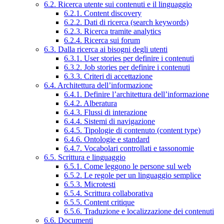
6.2. Ricerca utente sui contenuti e il linguaggio
6.2.1. Content discovery
6.2.2. Dati di ricerca (search keywords)
6.2.3. Ricerca tramite analytics
6.2.4. Ricerca sui forum
6.3. Dalla ricerca ai bisogni degli utenti
6.3.1. User stories per definire i contenuti
6.3.2. Job stories per definire i contenuti
6.3.3. Criteri di accettazione
6.4. Architettura dell’informazione
6.4.1. Definire l’architettura dell’informazione
6.4.2. Alberatura
6.4.3. Flussi di interazione
6.4.4. Sistemi di navigazione
6.4.5. Tipologie di contenuto (content type)
6.4.6. Ontologie e standard
6.4.7. Vocabolari controllati e tassonomie
6.5. Scrittura e linguaggio
6.5.1. Come leggono le persone sul web
6.5.2. Le regole per un linguaggio semplice
6.5.3. Microtesti
6.5.4. Scrittura collaborativa
6.5.5. Content critique
6.5.6. Traduzione e localizzazione dei contenuti
6.6. Documenti