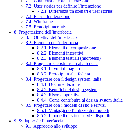
7.1. Caratteristiche dell’interazione
7.2. User stories per definire l’interazione
7.2.1. Differenza tra scenari e user stories
7.3. Flussi di interazione
7.4. Wireframe
7.5. Prototipi interattivi
8. Progettazione dell’interfaccia
8.1. Obiettivi dell’interfaccia
8.2. Elementi dell’interfaccia
8.2.1. Elementi di composizione
8.2.2. Elementi interattivi
8.2.3. Elementi testuali (microtesti)
8.3. Progettare e costruire in alta fedeltà
8.3.1. Layout di pagina
8.3.2. Prototipi in alta fedeltà
8.4. Progettare con il design system .italia
8.4.1. Documentazione
8.4.2. Benefici del design system
8.4.3. Risorse operative
8.4.4. Come contribuire al design system .italia
8.5. Progettare con i modelli di sito e servizi
8.5.1. Vantaggi dell’utilizzo dei modelli
8.5.2. I modelli di sito e servizi disponibili
9. Sviluppo dell’interfaccia
9.1. Approccio allo sviluppo