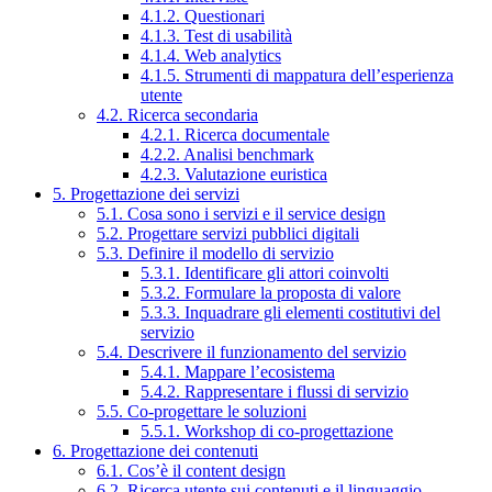
4.1.2. Questionari
4.1.3. Test di usabilità
4.1.4. Web analytics
4.1.5. Strumenti di mappatura dell’esperienza
utente
4.2. Ricerca secondaria
4.2.1. Ricerca documentale
4.2.2. Analisi benchmark
4.2.3. Valutazione euristica
5. Progettazione dei servizi
5.1. Cosa sono i servizi e il service design
5.2. Progettare servizi pubblici digitali
5.3. Definire il modello di servizio
5.3.1. Identificare gli attori coinvolti
5.3.2. Formulare la proposta di valore
5.3.3. Inquadrare gli elementi costitutivi del
servizio
5.4. Descrivere il funzionamento del servizio
5.4.1. Mappare l’ecosistema
5.4.2. Rappresentare i flussi di servizio
5.5. Co-progettare le soluzioni
5.5.1. Workshop di co-progettazione
6. Progettazione dei contenuti
6.1. Cos’è il content design
6.2. Ricerca utente sui contenuti e il linguaggio