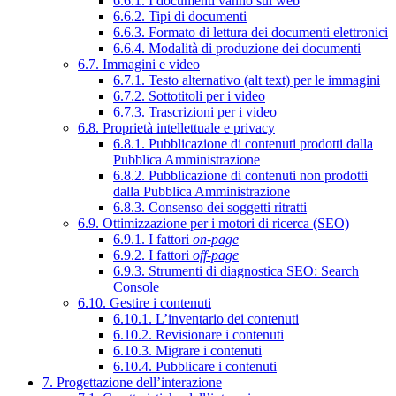
6.6.1. I documenti vanno sul web
6.6.2. Tipi di documenti
6.6.3. Formato di lettura dei documenti elettronici
6.6.4. Modalità di produzione dei documenti
6.7. Immagini e video
6.7.1. Testo alternativo (alt text) per le immagini
6.7.2. Sottotitoli per i video
6.7.3. Trascrizioni per i video
6.8. Proprietà intellettuale e privacy
6.8.1. Pubblicazione di contenuti prodotti dalla
Pubblica Amministrazione
6.8.2. Pubblicazione di contenuti non prodotti
dalla Pubblica Amministrazione
6.8.3. Consenso dei soggetti ritratti
6.9. Ottimizzazione per i motori di ricerca (SEO)
6.9.1. I fattori
on-page
6.9.2. I fattori
off-page
6.9.3. Strumenti di diagnostica SEO: Search
Console
6.10. Gestire i contenuti
6.10.1. L’inventario dei contenuti
6.10.2. Revisionare i contenuti
6.10.3. Migrare i contenuti
6.10.4. Pubblicare i contenuti
7. Progettazione dell’interazione