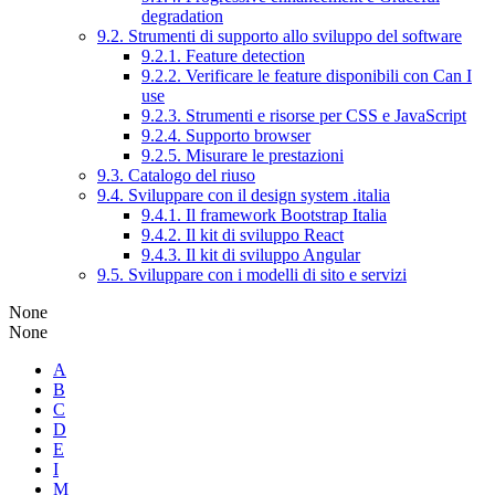
degradation
9.2. Strumenti di supporto allo sviluppo del software
9.2.1. Feature detection
9.2.2. Verificare le feature disponibili con Can I
use
9.2.3. Strumenti e risorse per CSS e JavaScript
9.2.4. Supporto browser
9.2.5. Misurare le prestazioni
9.3. Catalogo del riuso
9.4. Sviluppare con il design system .italia
9.4.1. Il framework Bootstrap Italia
9.4.2. Il kit di sviluppo React
9.4.3. Il kit di sviluppo Angular
9.5. Sviluppare con i modelli di sito e servizi
None
None
A
B
C
D
E
I
M