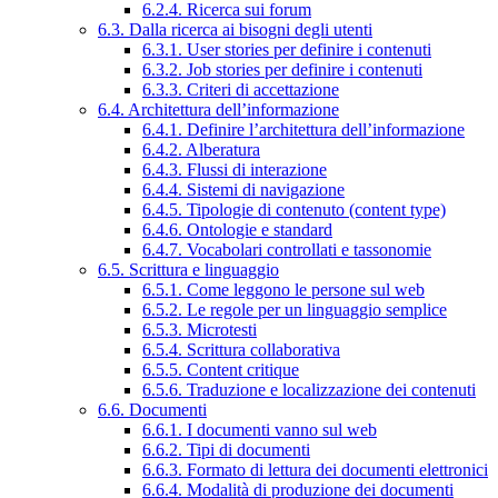
6.2.4. Ricerca sui forum
6.3. Dalla ricerca ai bisogni degli utenti
6.3.1. User stories per definire i contenuti
6.3.2. Job stories per definire i contenuti
6.3.3. Criteri di accettazione
6.4. Architettura dell’informazione
6.4.1. Definire l’architettura dell’informazione
6.4.2. Alberatura
6.4.3. Flussi di interazione
6.4.4. Sistemi di navigazione
6.4.5. Tipologie di contenuto (content type)
6.4.6. Ontologie e standard
6.4.7. Vocabolari controllati e tassonomie
6.5. Scrittura e linguaggio
6.5.1. Come leggono le persone sul web
6.5.2. Le regole per un linguaggio semplice
6.5.3. Microtesti
6.5.4. Scrittura collaborativa
6.5.5. Content critique
6.5.6. Traduzione e localizzazione dei contenuti
6.6. Documenti
6.6.1. I documenti vanno sul web
6.6.2. Tipi di documenti
6.6.3. Formato di lettura dei documenti elettronici
6.6.4. Modalità di produzione dei documenti