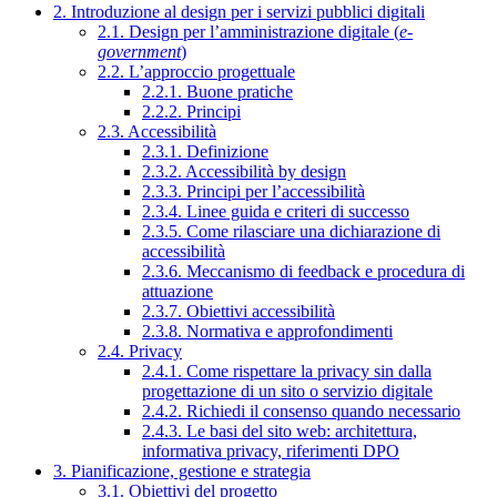
2. Introduzione al design per i servizi pubblici digitali
2.1. Design per l’amministrazione digitale (
e-
government
)
2.2. L’approccio progettuale
2.2.1. Buone pratiche
2.2.2. Principi
2.3. Accessibilità
2.3.1. Definizione
2.3.2. Accessibilità by design
2.3.3. Principi per l’accessibilità
2.3.4. Linee guida e criteri di successo
2.3.5. Come rilasciare una dichiarazione di
accessibilità
2.3.6. Meccanismo di feedback e procedura di
attuazione
2.3.7. Obiettivi accessibilità
2.3.8. Normativa e approfondimenti
2.4. Privacy
2.4.1. Come rispettare la privacy sin dalla
progettazione di un sito o servizio digitale
2.4.2. Richiedi il consenso quando necessario
2.4.3. Le basi del sito web: architettura,
informativa privacy, riferimenti DPO
3. Pianificazione, gestione e strategia
3.1. Obiettivi del progetto