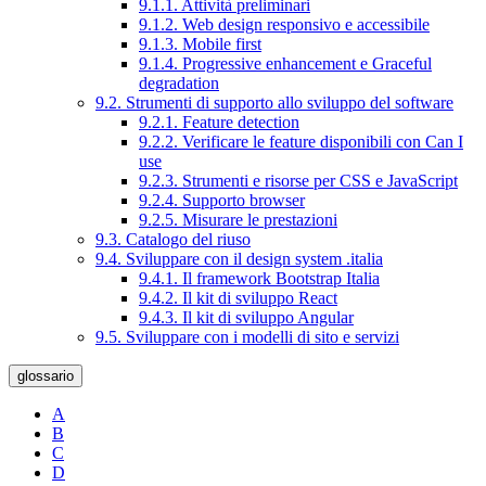
9.1.1. Attività preliminari
9.1.2. Web design responsivo e accessibile
9.1.3. Mobile first
9.1.4. Progressive enhancement e Graceful
degradation
9.2. Strumenti di supporto allo sviluppo del software
9.2.1. Feature detection
9.2.2. Verificare le feature disponibili con Can I
use
9.2.3. Strumenti e risorse per CSS e JavaScript
9.2.4. Supporto browser
9.2.5. Misurare le prestazioni
9.3. Catalogo del riuso
9.4. Sviluppare con il design system .italia
9.4.1. Il framework Bootstrap Italia
9.4.2. Il kit di sviluppo React
9.4.3. Il kit di sviluppo Angular
9.5. Sviluppare con i modelli di sito e servizi
glossario
A
B
C
D