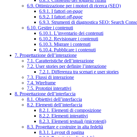
6.8.3. Consenso dei soggetti ritratti
6.9. Ottimizzazione per i motori di ricerca (SEO)
6.9.1. I fattori
on-page
6.9.2. I fattori
off-page
6.9.3. Strumenti di diagnostica SEO: Search Cons
6.10. Gestire i contenuti
6.10.1. L’inventario dei contenuti
6.10.2. Revisionare i contenuti
6.10.3. Migrare i contenuti
6.10.4. Pubblicare i contenuti
7. Progettazione dell’interazione
7.1. Caratteristiche dell’interazione
7.2. User stories per definire l’interazione
7.2.1. Differenza tra scenari e user stories
7.3. Flussi di interazione
7.4. Wireframe
7.5. Prototipi interattivi
8. Progettazione dell’interfaccia
8.1. Obiettivi dell’interfaccia
8.2. Elementi dell’interfaccia
8.2.1. Elementi di composizione
8.2.2. Elementi interattivi
8.2.3. Elementi testuali (microtesti)
8.3. Progettare e costruire in alta fedeltà
8.3.1. Layout di pagina