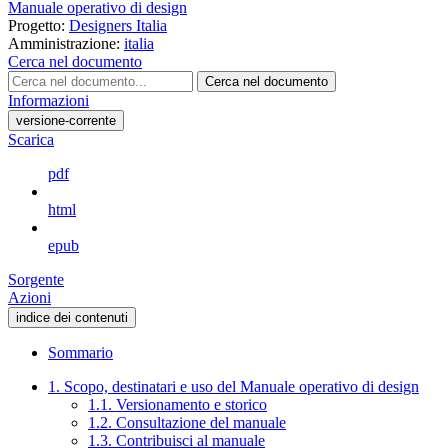
Manuale operativo di design
Progetto:
Designers Italia
Amministrazione:
italia
Cerca nel documento
Cerca nel documento
Informazioni
versione-corrente
Scarica
pdf
html
epub
Sorgente
Azioni
indice dei contenuti
Sommario
1. Scopo, destinatari e uso del Manuale operativo di design
1.1. Versionamento e storico
1.2. Consultazione del manuale
1.3. Contribuisci al manuale