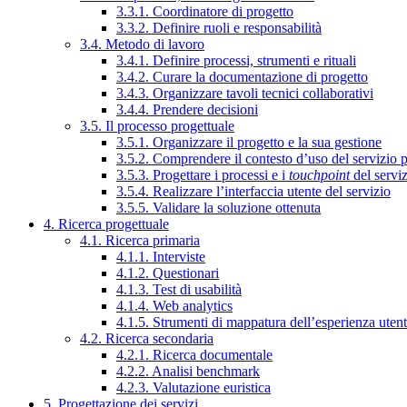
3.3.1. Coordinatore di progetto
3.3.2. Definire ruoli e responsabilità
3.4. Metodo di lavoro
3.4.1. Definire processi, strumenti e rituali
3.4.2. Curare la documentazione di progetto
3.4.3. Organizzare tavoli tecnici collaborativi
3.4.4. Prendere decisioni
3.5. Il processo progettuale
3.5.1. Organizzare il progetto e la sua gestione
3.5.2. Comprendere il contesto d’uso del servizio 
3.5.3. Progettare i processi e i
touchpoint
del servi
3.5.4. Realizzare l’interfaccia utente del servizio
3.5.5. Validare la soluzione ottenuta
4. Ricerca progettuale
4.1. Ricerca primaria
4.1.1. Interviste
4.1.2. Questionari
4.1.3. Test di usabilità
4.1.4. Web analytics
4.1.5. Strumenti di mappatura dell’esperienza uten
4.2. Ricerca secondaria
4.2.1. Ricerca documentale
4.2.2. Analisi benchmark
4.2.3. Valutazione euristica
5. Progettazione dei servizi