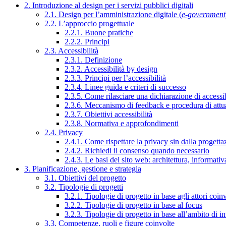
2. Introduzione al design per i servizi pubblici digitali
2.1. Design per l’amministrazione digitale (
e-government
2.2. L’approccio progettuale
2.2.1. Buone pratiche
2.2.2. Principi
2.3. Accessibilità
2.3.1. Definizione
2.3.2. Accessibilità by design
2.3.3. Principi per l’accessibilità
2.3.4. Linee guida e criteri di successo
2.3.5. Come rilasciare una dichiarazione di accessib
2.3.6. Meccanismo di feedback e procedura di attu
2.3.7. Obiettivi accessibilità
2.3.8. Normativa e approfondimenti
2.4. Privacy
2.4.1. Come rispettare la privacy sin dalla progettaz
2.4.2. Richiedi il consenso quando necessario
2.4.3. Le basi del sito web: architettura, informati
3. Pianificazione, gestione e strategia
3.1. Obiettivi del progetto
3.2. Tipologie di progetti
3.2.1. Tipologie di progetto in base agli attori coinv
3.2.2. Tipologie di progetto in base al focus
3.2.3. Tipologie di progetto in base all’ambito di i
3.3. Competenze, ruoli e figure coinvolte