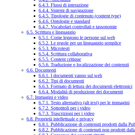
6.4.3. Flussi di interazione
6.4.4. Sistemi di navigazione
6.4.5. Tipologie di contenuto (content type)
6.4.6. Ontologie e standard
6.4.7. Vocabolari controllati e tassonomie
6.5. Scrittura e linguaggio
6.5.1. Come leggono le persone sul web
6.5.2. Le regole per un linguaggio semplice
6.5.3. Microtesti
6.5.4. Scrittura collaborativa
6.5.5. Content critique
6.5.6. Traduzione e localizzazione dei contenuti
6.6. Documenti
6.6.1. I documenti vanno sul web
6.6.2. Tipi di documenti
6.6.3. Formato di lettura dei documenti elettronici
6.6.4. Modalità di produzione dei documenti
6.7. Immagini e video
6.7.1. Testo alternativo (alt text) per le immagini
6.7.2. Sottotitoli per i video
6.7.3. Trascrizioni per i video
6.8. Proprietà intellettuale e privacy
6.8.1. Pubblicazione di contenuti prodotti dalla P
6.8.2. Pubblicazione di contenuti non prodotti dal