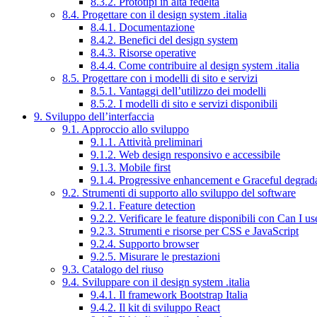
8.3.2. Prototipi in alta fedeltà
8.4. Progettare con il design system .italia
8.4.1. Documentazione
8.4.2. Benefici del design system
8.4.3. Risorse operative
8.4.4. Come contribuire al design system .italia
8.5. Progettare con i modelli di sito e servizi
8.5.1. Vantaggi dell’utilizzo dei modelli
8.5.2. I modelli di sito e servizi disponibili
9. Sviluppo dell’interfaccia
9.1. Approccio allo sviluppo
9.1.1. Attività preliminari
9.1.2. Web design responsivo e accessibile
9.1.3. Mobile first
9.1.4. Progressive enhancement e Graceful degrad
9.2. Strumenti di supporto allo sviluppo del software
9.2.1. Feature detection
9.2.2. Verificare le feature disponibili con Can I us
9.2.3. Strumenti e risorse per CSS e JavaScript
9.2.4. Supporto browser
9.2.5. Misurare le prestazioni
9.3. Catalogo del riuso
9.4. Sviluppare con il design system .italia
9.4.1. Il framework Bootstrap Italia
9.4.2. Il kit di sviluppo React