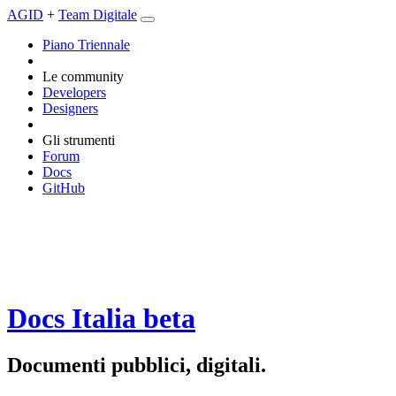
AGID
+
Team Digitale
Piano Triennale
Le community
Developers
Designers
Gli strumenti
Forum
Docs
GitHub
Docs Italia
beta
Documenti pubblici, digitali.