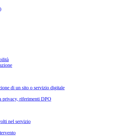
)
ilità
azione
ione di un sito o servizio digitale
va privacy, riferimenti DPO
olti nel servizio
ntervento