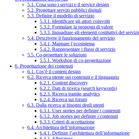
5.1. Cosa sono i servizi e il service design
5.2. Progettare servizi pubblici digitali
5.3. Definire il modello di servizio
5.3.1. Identificare gli attori coinvolti
5.3.2. Formulare la proposta di valore
5.3.3. Inquadrare gli elementi costitutivi del serviz
5.4. Descrivere il funzionamento del servizio
5.4.1. Mappare l’ecosistema
5.4.2. Rappresentare i flussi di servizio
5.5. Co-progettare le soluzioni
5.5.1. Workshop di co-progettazione
6. Progettazione dei contenuti
6.1. Cos’è il content design
6.2. Ricerca utente sui contenuti e il linguaggio
6.2.1. Content discovery
6.2.2. Dati di ricerca (search keywords)
6.2.3. Ricerca tramite analytics
6.2.4. Ricerca sui forum
6.3. Dalla ricerca ai bisogni degli utenti
6.3.1. User stories per definire i contenuti
6.3.2. Job stories per definire i contenuti
6.3.3. Criteri di accettazione
6.4. Architettura dell’informazione
6.4.1. Definire l’architettura dell’informazione
6.4.2. Alberatura