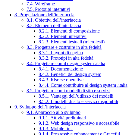
7.4. Wireframe
7.5. Prototipi interattivi
8. Progettazione dell’interfaccia
8.1. Obiettivi dell’interfaccia
8.2. Elementi dell’interfaccia
8.2.1. Elementi di composizione
8.2.2. Elementi interattivi
8.2.3. Elementi testuali (microtesti)
8.3. Progettare e costruire in alta fedeltà
8.3.1. Layout di pagina
8.3.2. Prototipi in alta fedeltà
8.4. Progettare con il design system .italia
8.4.1. Documentazione
8.4.2. Benefici del design system
8.4.3. Risorse operative
8.4.4. Come contribuire al design system .italia
8.5. Progettare con i modelli di sito e servizi
8.5.1. Vantaggi dell’utilizzo dei modelli
8.5.2. I modelli di sito e servizi disponibili
9. Sviluppo dell’interfaccia
9.1. Approccio allo sviluppo
9.1.1. Attività preliminari
9.1.2. Web design responsivo e accessibile
9.1.3. Mobile first
9.1.4. Progressive enhancement e Graceful