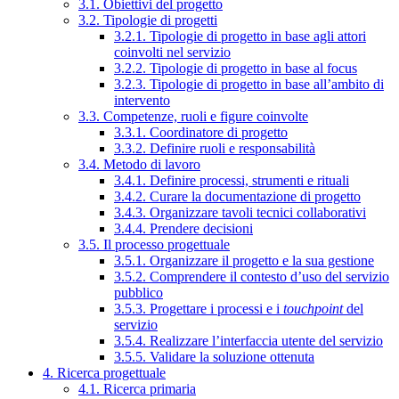
3.1. Obiettivi del progetto
3.2. Tipologie di progetti
3.2.1. Tipologie di progetto in base agli attori
coinvolti nel servizio
3.2.2. Tipologie di progetto in base al focus
3.2.3. Tipologie di progetto in base all’ambito di
intervento
3.3. Competenze, ruoli e figure coinvolte
3.3.1. Coordinatore di progetto
3.3.2. Definire ruoli e responsabilità
3.4. Metodo di lavoro
3.4.1. Definire processi, strumenti e rituali
3.4.2. Curare la documentazione di progetto
3.4.3. Organizzare tavoli tecnici collaborativi
3.4.4. Prendere decisioni
3.5. Il processo progettuale
3.5.1. Organizzare il progetto e la sua gestione
3.5.2. Comprendere il contesto d’uso del servizio
pubblico
3.5.3. Progettare i processi e i
touchpoint
del
servizio
3.5.4. Realizzare l’interfaccia utente del servizio
3.5.5. Validare la soluzione ottenuta
4. Ricerca progettuale
4.1. Ricerca primaria