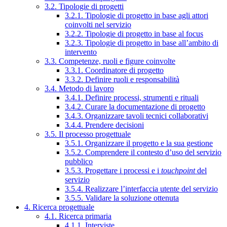
3.2. Tipologie di progetti
3.2.1. Tipologie di progetto in base agli attori
coinvolti nel servizio
3.2.2. Tipologie di progetto in base al focus
3.2.3. Tipologie di progetto in base all’ambito di
intervento
3.3. Competenze, ruoli e figure coinvolte
3.3.1. Coordinatore di progetto
3.3.2. Definire ruoli e responsabilità
3.4. Metodo di lavoro
3.4.1. Definire processi, strumenti e rituali
3.4.2. Curare la documentazione di progetto
3.4.3. Organizzare tavoli tecnici collaborativi
3.4.4. Prendere decisioni
3.5. Il processo progettuale
3.5.1. Organizzare il progetto e la sua gestione
3.5.2. Comprendere il contesto d’uso del servizio
pubblico
3.5.3. Progettare i processi e i
touchpoint
del
servizio
3.5.4. Realizzare l’interfaccia utente del servizio
3.5.5. Validare la soluzione ottenuta
4. Ricerca progettuale
4.1. Ricerca primaria
4.1.1. Interviste