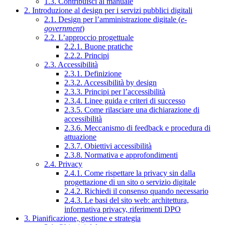
1.3. Contribuisci al manuale
2. Introduzione al design per i servizi pubblici digitali
2.1. Design per l’amministrazione digitale (
e-
government
)
2.2. L’approccio progettuale
2.2.1. Buone pratiche
2.2.2. Principi
2.3. Accessibilità
2.3.1. Definizione
2.3.2. Accessibilità by design
2.3.3. Principi per l’accessibilità
2.3.4. Linee guida e criteri di successo
2.3.5. Come rilasciare una dichiarazione di
accessibilità
2.3.6. Meccanismo di feedback e procedura di
attuazione
2.3.7. Obiettivi accessibilità
2.3.8. Normativa e approfondimenti
2.4. Privacy
2.4.1. Come rispettare la privacy sin dalla
progettazione di un sito o servizio digitale
2.4.2. Richiedi il consenso quando necessario
2.4.3. Le basi del sito web: architettura,
informativa privacy, riferimenti DPO
3. Pianificazione, gestione e strategia