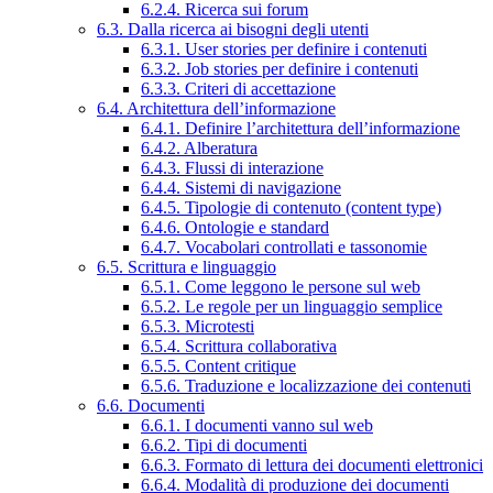
6.2.4. Ricerca sui forum
6.3. Dalla ricerca ai bisogni degli utenti
6.3.1. User stories per definire i contenuti
6.3.2. Job stories per definire i contenuti
6.3.3. Criteri di accettazione
6.4. Architettura dell’informazione
6.4.1. Definire l’architettura dell’informazione
6.4.2. Alberatura
6.4.3. Flussi di interazione
6.4.4. Sistemi di navigazione
6.4.5. Tipologie di contenuto (content type)
6.4.6. Ontologie e standard
6.4.7. Vocabolari controllati e tassonomie
6.5. Scrittura e linguaggio
6.5.1. Come leggono le persone sul web
6.5.2. Le regole per un linguaggio semplice
6.5.3. Microtesti
6.5.4. Scrittura collaborativa
6.5.5. Content critique
6.5.6. Traduzione e localizzazione dei contenuti
6.6. Documenti
6.6.1. I documenti vanno sul web
6.6.2. Tipi di documenti
6.6.3. Formato di lettura dei documenti elettronici
6.6.4. Modalità di produzione dei documenti