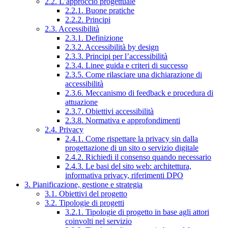
2.2. L’approccio progettuale
2.2.1. Buone pratiche
2.2.2. Principi
2.3. Accessibilità
2.3.1. Definizione
2.3.2. Accessibilità by design
2.3.3. Principi per l’accessibilità
2.3.4. Linee guida e criteri di successo
2.3.5. Come rilasciare una dichiarazione di
accessibilità
2.3.6. Meccanismo di feedback e procedura di
attuazione
2.3.7. Obiettivi accessibilità
2.3.8. Normativa e approfondimenti
2.4. Privacy
2.4.1. Come rispettare la privacy sin dalla
progettazione di un sito o servizio digitale
2.4.2. Richiedi il consenso quando necessario
2.4.3. Le basi del sito web: architettura,
informativa privacy, riferimenti DPO
3. Pianificazione, gestione e strategia
3.1. Obiettivi del progetto
3.2. Tipologie di progetti
3.2.1. Tipologie di progetto in base agli attori
coinvolti nel servizio