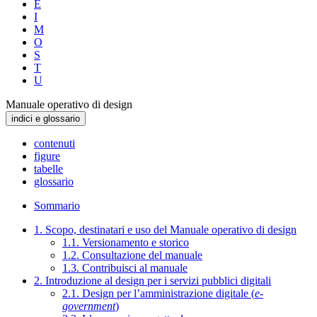
E
I
M
O
S
T
U
Manuale operativo di design
indici e glossario
contenuti
figure
tabelle
glossario
Sommario
1. Scopo, destinatari e uso del Manuale operativo di design
1.1. Versionamento e storico
1.2. Consultazione del manuale
1.3. Contribuisci al manuale
2. Introduzione al design per i servizi pubblici digitali
2.1. Design per l’amministrazione digitale (
e-
government
)