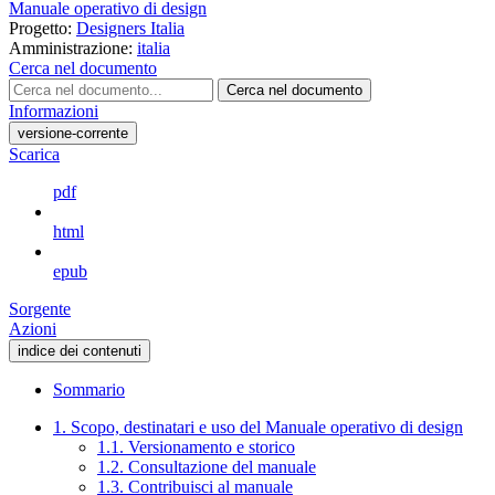
Manuale operativo di design
Progetto:
Designers Italia
Amministrazione:
italia
Cerca nel documento
Cerca nel documento
Informazioni
versione-corrente
Scarica
pdf
html
epub
Sorgente
Azioni
indice dei contenuti
Sommario
1. Scopo, destinatari e uso del Manuale operativo di design
1.1. Versionamento e storico
1.2. Consultazione del manuale
1.3. Contribuisci al manuale