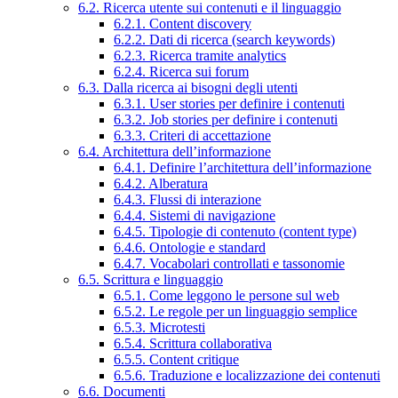
6.2. Ricerca utente sui contenuti e il linguaggio
6.2.1. Content discovery
6.2.2. Dati di ricerca (search keywords)
6.2.3. Ricerca tramite analytics
6.2.4. Ricerca sui forum
6.3. Dalla ricerca ai bisogni degli utenti
6.3.1. User stories per definire i contenuti
6.3.2. Job stories per definire i contenuti
6.3.3. Criteri di accettazione
6.4. Architettura dell’informazione
6.4.1. Definire l’architettura dell’informazione
6.4.2. Alberatura
6.4.3. Flussi di interazione
6.4.4. Sistemi di navigazione
6.4.5. Tipologie di contenuto (content type)
6.4.6. Ontologie e standard
6.4.7. Vocabolari controllati e tassonomie
6.5. Scrittura e linguaggio
6.5.1. Come leggono le persone sul web
6.5.2. Le regole per un linguaggio semplice
6.5.3. Microtesti
6.5.4. Scrittura collaborativa
6.5.5. Content critique
6.5.6. Traduzione e localizzazione dei contenuti
6.6. Documenti