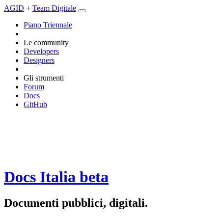
AGID
+
Team Digitale
Piano Triennale
Le community
Developers
Designers
Gli strumenti
Forum
Docs
GitHub
Docs Italia
beta
Documenti pubblici, digitali.