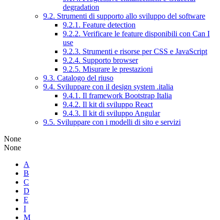
degradation
9.2. Strumenti di supporto allo sviluppo del software
9.2.1. Feature detection
9.2.2. Verificare le feature disponibili con Can I
use
9.2.3. Strumenti e risorse per CSS e JavaScript
9.2.4. Supporto browser
9.2.5. Misurare le prestazioni
9.3. Catalogo del riuso
9.4. Sviluppare con il design system .italia
9.4.1. Il framework Bootstrap Italia
9.4.2. Il kit di sviluppo React
9.4.3. Il kit di sviluppo Angular
9.5. Sviluppare con i modelli di sito e servizi
None
None
A
B
C
D
E
I
M