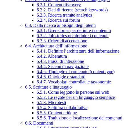
6.2.1. Content discovery
6.2.2. Dati di ricerca (search keywords)
6.2.3. Ricerca tramite analytics
6.2.4. Ricerca sui forum
6.3. Dalla ricerca ai bisogni degli utenti
6.3.1. User stories per definire i contenuti
6.3.2. Job stories per definire i contenuti
6.3.3. Criteri di accettazione
6.4. Architettura dell’informazione
6.4.1. Definire l’architettura dell’informazione
6.4.2. Alberatura
6.4.3. Flussi di interazione
6.4.4. Sistemi di navigazione
6.4.5. Tipologie di contenuto (content type)
6.4.6. Ontologie e standard
6.4.7. Vocabolari controllati e tassonomie
6.5. Scrittura e linguaggio
6.5.1. Come leggono le persone sul web
6.5.2. Le regole per un linguaggio semplice
6.5.3. Microtesti
6.5.4. Scrittura collaborativa
6.5.5. Content critique
6.5.6. Traduzione e localizzazione dei contenuti
6.6. Documenti