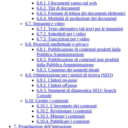
6.6.1. I documenti vanno sul web
6.6.2. Tipi di documenti
6.6.3. Formato di lettura dei documenti elettronici
6.6.4. Modalità di produzione dei documenti
6.7. Immagini e video
6.7.1. Testo alternativo (alt text) per le immagini
6.7.2. Sottotitoli per i video
6.7.3. Trascrizioni per i video
6.8. Proprietà intellettuale e privacy
6.8.1. Pubblicazione di contenuti prodotti dalla
Pubblica Amministrazione
6.8.2. Pubblicazione di contenuti non prodotti
dalla Pubblica Amministrazione
6.8.3. Consenso dei soggetti ritratti
6.9. Ottimizzazione per i motori di ricerca (SEO)
6.9.1. I fattori
on-page
6.9.2. I fattori
off-page
6.9.3. Strumenti di diagnostica SEO: Search
Console
6.10. Gestire i contenuti
6.10.1. L’inventario dei contenuti
6.10.2. Revisionare i contenuti
6.10.3. Migrare i contenuti
6.10.4. Pubblicare i contenuti
7. Progettazione dell’interazione