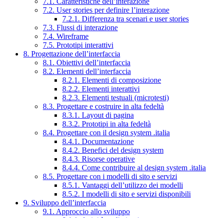
7.1. Caratteristiche dell’interazione
7.2. User stories per definire l’interazione
7.2.1. Differenza tra scenari e user stories
7.3. Flussi di interazione
7.4. Wireframe
7.5. Prototipi interattivi
8. Progettazione dell’interfaccia
8.1. Obiettivi dell’interfaccia
8.2. Elementi dell’interfaccia
8.2.1. Elementi di composizione
8.2.2. Elementi interattivi
8.2.3. Elementi testuali (microtesti)
8.3. Progettare e costruire in alta fedeltà
8.3.1. Layout di pagina
8.3.2. Prototipi in alta fedeltà
8.4. Progettare con il design system .italia
8.4.1. Documentazione
8.4.2. Benefici del design system
8.4.3. Risorse operative
8.4.4. Come contribuire al design system .italia
8.5. Progettare con i modelli di sito e servizi
8.5.1. Vantaggi dell’utilizzo dei modelli
8.5.2. I modelli di sito e servizi disponibili
9. Sviluppo dell’interfaccia
9.1. Approccio allo sviluppo