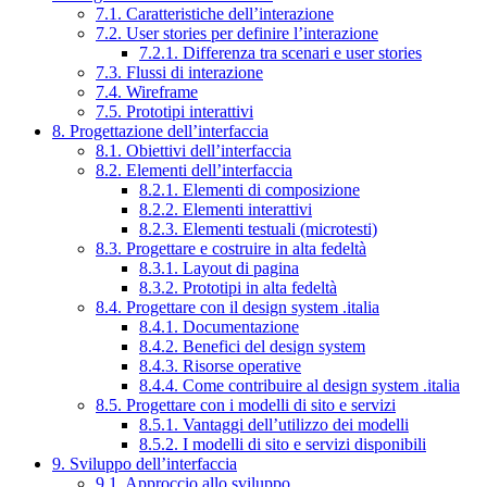
7.1. Caratteristiche dell’interazione
7.2. User stories per definire l’interazione
7.2.1. Differenza tra scenari e user stories
7.3. Flussi di interazione
7.4. Wireframe
7.5. Prototipi interattivi
8. Progettazione dell’interfaccia
8.1. Obiettivi dell’interfaccia
8.2. Elementi dell’interfaccia
8.2.1. Elementi di composizione
8.2.2. Elementi interattivi
8.2.3. Elementi testuali (microtesti)
8.3. Progettare e costruire in alta fedeltà
8.3.1. Layout di pagina
8.3.2. Prototipi in alta fedeltà
8.4. Progettare con il design system .italia
8.4.1. Documentazione
8.4.2. Benefici del design system
8.4.3. Risorse operative
8.4.4. Come contribuire al design system .italia
8.5. Progettare con i modelli di sito e servizi
8.5.1. Vantaggi dell’utilizzo dei modelli
8.5.2. I modelli di sito e servizi disponibili
9. Sviluppo dell’interfaccia
9.1. Approccio allo sviluppo