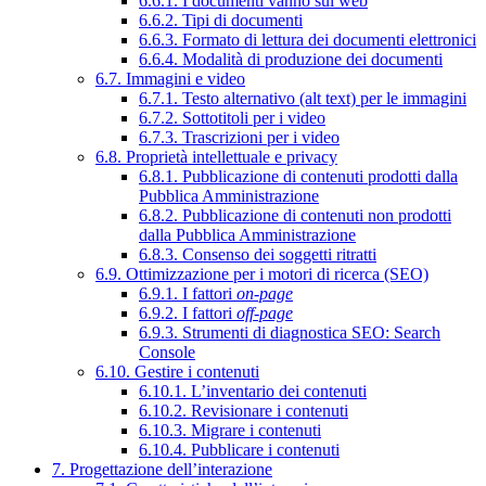
6.6.1. I documenti vanno sul web
6.6.2. Tipi di documenti
6.6.3. Formato di lettura dei documenti elettronici
6.6.4. Modalità di produzione dei documenti
6.7. Immagini e video
6.7.1. Testo alternativo (alt text) per le immagini
6.7.2. Sottotitoli per i video
6.7.3. Trascrizioni per i video
6.8. Proprietà intellettuale e privacy
6.8.1. Pubblicazione di contenuti prodotti dalla
Pubblica Amministrazione
6.8.2. Pubblicazione di contenuti non prodotti
dalla Pubblica Amministrazione
6.8.3. Consenso dei soggetti ritratti
6.9. Ottimizzazione per i motori di ricerca (SEO)
6.9.1. I fattori
on-page
6.9.2. I fattori
off-page
6.9.3. Strumenti di diagnostica SEO: Search
Console
6.10. Gestire i contenuti
6.10.1. L’inventario dei contenuti
6.10.2. Revisionare i contenuti
6.10.3. Migrare i contenuti
6.10.4. Pubblicare i contenuti
7. Progettazione dell’interazione