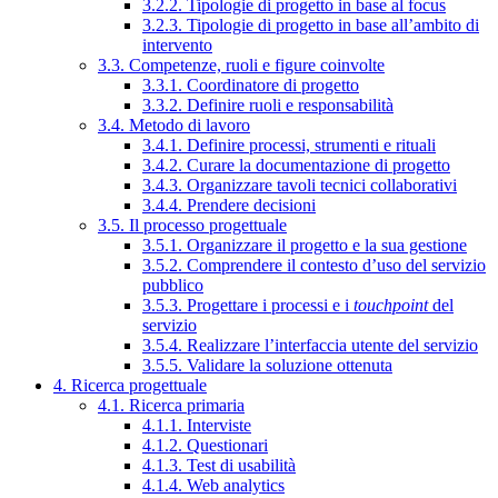
3.2.2. Tipologie di progetto in base al focus
3.2.3. Tipologie di progetto in base all’ambito di
intervento
3.3. Competenze, ruoli e figure coinvolte
3.3.1. Coordinatore di progetto
3.3.2. Definire ruoli e responsabilità
3.4. Metodo di lavoro
3.4.1. Definire processi, strumenti e rituali
3.4.2. Curare la documentazione di progetto
3.4.3. Organizzare tavoli tecnici collaborativi
3.4.4. Prendere decisioni
3.5. Il processo progettuale
3.5.1. Organizzare il progetto e la sua gestione
3.5.2. Comprendere il contesto d’uso del servizio
pubblico
3.5.3. Progettare i processi e i
touchpoint
del
servizio
3.5.4. Realizzare l’interfaccia utente del servizio
3.5.5. Validare la soluzione ottenuta
4. Ricerca progettuale
4.1. Ricerca primaria
4.1.1. Interviste
4.1.2. Questionari
4.1.3. Test di usabilità
4.1.4. Web analytics