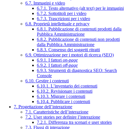
6.7. Immagini e video
6.7.1. Testo alternativo (alt text) per le immagini
6.7.2. Sottotitoli per i video
6.7.3. Trascrizioni per i video
6.8. Proprietà intellettuale e privacy
6.8.1. Pubblicazione di contenuti prodotti dalla
Pubblica Amministrazione
6.8.2. Pubblicazione di contenuti non prodotti
dalla Pubblica Amministrazione
6.8.3. Consenso dei soggetti ritratti
6.9. Ottimizzazione per i motori di ricerca (SEO)
6.9.1. I fattori
on-page
6.9.2. I fattori
off-page
6.9.3. Strumenti di diagnostica SEO: Search
Console
6.10. Gestire i contenuti
6.10.1. L’inventario dei contenuti
6.10.2. Revisionare i contenuti
6.10.3. Migrare i contenuti
6.10.4. Pubblicare i contenuti
7. Progettazione dell’interazione
7.1. Caratteristiche dell’interazione
7.2. User stories per definire l’interazione
7.2.1. Differenza tra scenari e user stories
7.3. Flussi di interazione