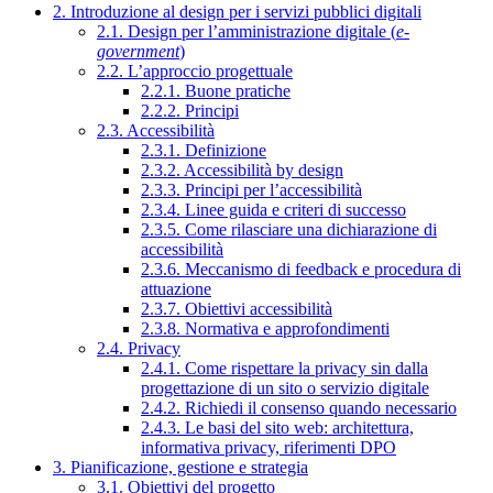
2. Introduzione al design per i servizi pubblici digitali
2.1. Design per l’amministrazione digitale (
e-
government
)
2.2. L’approccio progettuale
2.2.1. Buone pratiche
2.2.2. Principi
2.3. Accessibilità
2.3.1. Definizione
2.3.2. Accessibilità by design
2.3.3. Principi per l’accessibilità
2.3.4. Linee guida e criteri di successo
2.3.5. Come rilasciare una dichiarazione di
accessibilità
2.3.6. Meccanismo di feedback e procedura di
attuazione
2.3.7. Obiettivi accessibilità
2.3.8. Normativa e approfondimenti
2.4. Privacy
2.4.1. Come rispettare la privacy sin dalla
progettazione di un sito o servizio digitale
2.4.2. Richiedi il consenso quando necessario
2.4.3. Le basi del sito web: architettura,
informativa privacy, riferimenti DPO
3. Pianificazione, gestione e strategia
3.1. Obiettivi del progetto