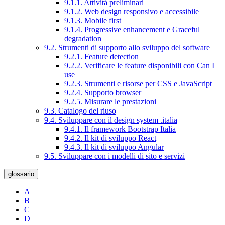
9.1.1. Attività preliminari
9.1.2. Web design responsivo e accessibile
9.1.3. Mobile first
9.1.4. Progressive enhancement e Graceful
degradation
9.2. Strumenti di supporto allo sviluppo del software
9.2.1. Feature detection
9.2.2. Verificare le feature disponibili con Can I
use
9.2.3. Strumenti e risorse per CSS e JavaScript
9.2.4. Supporto browser
9.2.5. Misurare le prestazioni
9.3. Catalogo del riuso
9.4. Sviluppare con il design system .italia
9.4.1. Il framework Bootstrap Italia
9.4.2. Il kit di sviluppo React
9.4.3. Il kit di sviluppo Angular
9.5. Sviluppare con i modelli di sito e servizi
glossario
A
B
C
D