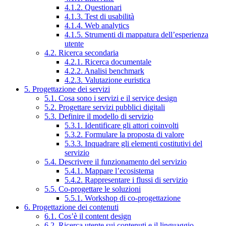
4.1.2. Questionari
4.1.3. Test di usabilità
4.1.4. Web analytics
4.1.5. Strumenti di mappatura dell’esperienza
utente
4.2. Ricerca secondaria
4.2.1. Ricerca documentale
4.2.2. Analisi benchmark
4.2.3. Valutazione euristica
5. Progettazione dei servizi
5.1. Cosa sono i servizi e il service design
5.2. Progettare servizi pubblici digitali
5.3. Definire il modello di servizio
5.3.1. Identificare gli attori coinvolti
5.3.2. Formulare la proposta di valore
5.3.3. Inquadrare gli elementi costitutivi del
servizio
5.4. Descrivere il funzionamento del servizio
5.4.1. Mappare l’ecosistema
5.4.2. Rappresentare i flussi di servizio
5.5. Co-progettare le soluzioni
5.5.1. Workshop di co-progettazione
6. Progettazione dei contenuti
6.1. Cos’è il content design
6.2. Ricerca utente sui contenuti e il linguaggio