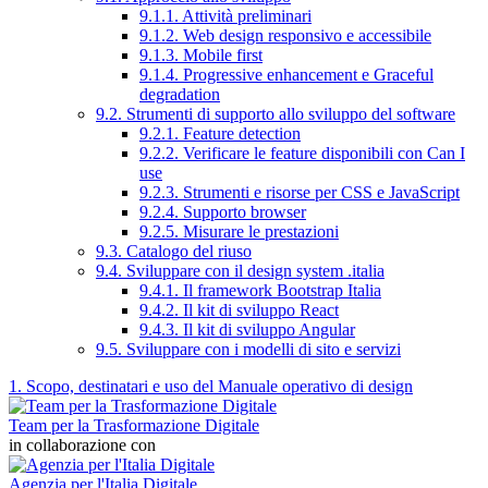
9.1.1. Attività preliminari
9.1.2. Web design responsivo e accessibile
9.1.3. Mobile first
9.1.4. Progressive enhancement e Graceful
degradation
9.2. Strumenti di supporto allo sviluppo del software
9.2.1. Feature detection
9.2.2. Verificare le feature disponibili con Can I
use
9.2.3. Strumenti e risorse per CSS e JavaScript
9.2.4. Supporto browser
9.2.5. Misurare le prestazioni
9.3. Catalogo del riuso
9.4. Sviluppare con il design system .italia
9.4.1. Il framework Bootstrap Italia
9.4.2. Il kit di sviluppo React
9.4.3. Il kit di sviluppo Angular
9.5. Sviluppare con i modelli di sito e servizi
1. Scopo, destinatari e uso del Manuale operativo di design
Team per la Trasformazione Digitale
in collaborazione con
Agenzia per l'Italia Digitale