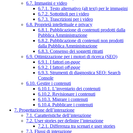
6.7. Immagini e video
6.7.1. Testo alternativo (alt text) per le immagini
6.7.2. Sottotitoli per i video
6.7.3. Trascrizioni per i video
6.8. Proprietà intellettuale e privacy
6.8.1. Pubblicazione di contenuti prodotti dalla
Pubblica Amministrazione
6.8.2. Pubblicazione di contenuti non prodotti
dalla Pubblica Amministrazione
6.8.3. Consenso dei soggetti ritratti
6.9. Ottimizzazione per i motori di ricerca (SEO)
6.9.1. I fattori
on-page
6.9.2. I fattori
off-page
6.9.3. Strumenti di diagnostica SEO: Search
Console
6.10. Gestire i contenuti
6.10.1. L’inventario dei contenuti
6.10.2. Revisionare i contenuti
6.10.3. Migrare i contenuti
6.10.4. Pubblicare i contenuti
7. Progettazione dell’interazione
7.1. Caratteristiche dell’interazione
7.2. User stories per definire l’interazione
7.2.1. Differenza tra scenari e user stories
7.3. Flussi di interazione