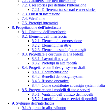
7.1. Caratteristiche dell’interazione
7.2. User stories per definire l’interazione
7.2.1. Differenza tra scenari e user stories
7.3. Flussi di interazione
7.4. Wireframe
7.5. Prototipi interattivi
8. Progettazione dell’interfaccia
8.1. Obiettivi dell’interfaccia
8.2. Elementi dell’interfaccia
8.2.1. Elementi di composizione
8.2.2. Elementi interattivi
8.2.3. Elementi testuali (microtesti)
8.3. Progettare e costruire in alta fedeltà
8.3.1. Layout di pagina
8.3.2. Prototipi in alta fedeltà
8.4. Progettare con il design system .italia
8.4.1. Documentazione
8.4.2. Benefici del design system
8.4.3. Risorse operative
8.4.4. Come contribuire al design system .italia
8.5. Progettare con i modelli di sito e servizi
8.5.1. Vantaggi dell’utilizzo dei modelli
8.5.2. I modelli di sito e servizi disponibili
9. Sviluppo dell’interfaccia
9.1. Approccio allo sviluppo