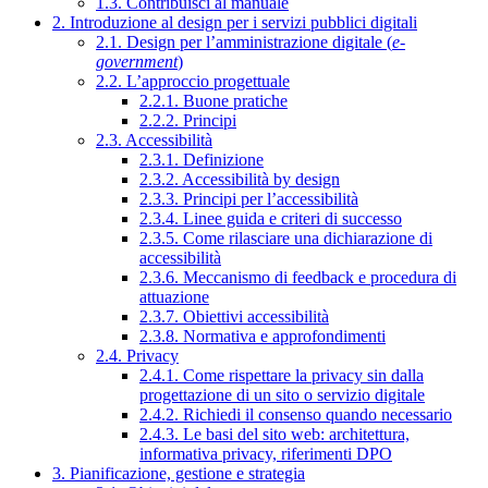
1.3. Contribuisci al manuale
2. Introduzione al design per i servizi pubblici digitali
2.1. Design per l’amministrazione digitale (
e-
government
)
2.2. L’approccio progettuale
2.2.1. Buone pratiche
2.2.2. Principi
2.3. Accessibilità
2.3.1. Definizione
2.3.2. Accessibilità by design
2.3.3. Principi per l’accessibilità
2.3.4. Linee guida e criteri di successo
2.3.5. Come rilasciare una dichiarazione di
accessibilità
2.3.6. Meccanismo di feedback e procedura di
attuazione
2.3.7. Obiettivi accessibilità
2.3.8. Normativa e approfondimenti
2.4. Privacy
2.4.1. Come rispettare la privacy sin dalla
progettazione di un sito o servizio digitale
2.4.2. Richiedi il consenso quando necessario
2.4.3. Le basi del sito web: architettura,
informativa privacy, riferimenti DPO
3. Pianificazione, gestione e strategia