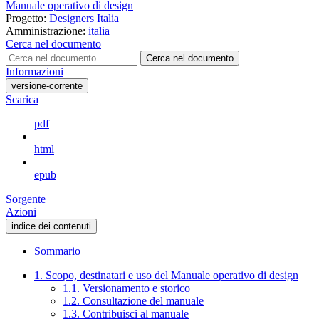
Manuale operativo di design
Progetto:
Designers Italia
Amministrazione:
italia
Cerca nel documento
Cerca nel documento
Informazioni
versione-corrente
Scarica
pdf
html
epub
Sorgente
Azioni
indice dei contenuti
Sommario
1. Scopo, destinatari e uso del Manuale operativo di design
1.1. Versionamento e storico
1.2. Consultazione del manuale
1.3. Contribuisci al manuale