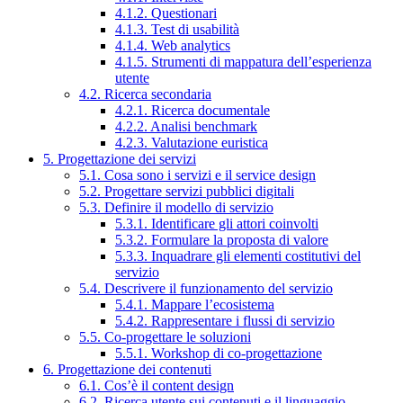
4.1.2. Questionari
4.1.3. Test di usabilità
4.1.4. Web analytics
4.1.5. Strumenti di mappatura dell’esperienza
utente
4.2. Ricerca secondaria
4.2.1. Ricerca documentale
4.2.2. Analisi benchmark
4.2.3. Valutazione euristica
5. Progettazione dei servizi
5.1. Cosa sono i servizi e il service design
5.2. Progettare servizi pubblici digitali
5.3. Definire il modello di servizio
5.3.1. Identificare gli attori coinvolti
5.3.2. Formulare la proposta di valore
5.3.3. Inquadrare gli elementi costitutivi del
servizio
5.4. Descrivere il funzionamento del servizio
5.4.1. Mappare l’ecosistema
5.4.2. Rappresentare i flussi di servizio
5.5. Co-progettare le soluzioni
5.5.1. Workshop di co-progettazione
6. Progettazione dei contenuti
6.1. Cos’è il content design
6.2. Ricerca utente sui contenuti e il linguaggio