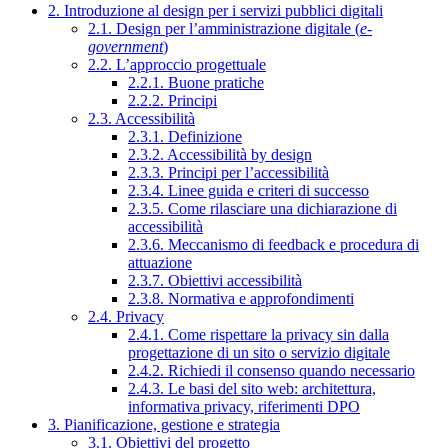
2. Introduzione al design per i servizi pubblici digitali
2.1. Design per l’amministrazione digitale (
e-
government
)
2.2. L’approccio progettuale
2.2.1. Buone pratiche
2.2.2. Principi
2.3. Accessibilità
2.3.1. Definizione
2.3.2. Accessibilità by design
2.3.3. Principi per l’accessibilità
2.3.4. Linee guida e criteri di successo
2.3.5. Come rilasciare una dichiarazione di
accessibilità
2.3.6. Meccanismo di feedback e procedura di
attuazione
2.3.7. Obiettivi accessibilità
2.3.8. Normativa e approfondimenti
2.4. Privacy
2.4.1. Come rispettare la privacy sin dalla
progettazione di un sito o servizio digitale
2.4.2. Richiedi il consenso quando necessario
2.4.3. Le basi del sito web: architettura,
informativa privacy, riferimenti DPO
3. Pianificazione, gestione e strategia
3.1. Obiettivi del progetto