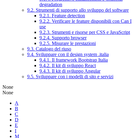
degradation
9.2. Strumenti di supporto allo sviluppo del software
9.2.1. Feature detection
9.2.2. Verificare le feature disponibili con Can I
use
9.2.3. Strumenti e risorse per CSS e JavaScript
9.2.4. Supporto browser
9.2.5. Misurare le prestazioni
9.3. Catalogo del riuso
9.4. Sviluppare con il design system .italia
9.4.1. Il framework Bootstrap Italia
9.4.2. Il kit di sviluppo React
9.4.3. Il kit di sviluppo Angular
9.5. Sviluppare con i modelli di sito e servizi
None
None
A
B
C
D
E
I
M