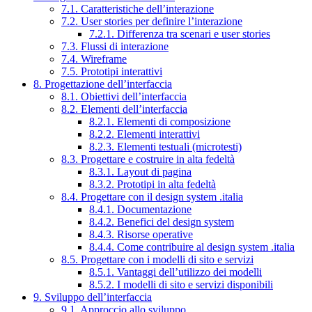
7.1. Caratteristiche dell’interazione
7.2. User stories per definire l’interazione
7.2.1. Differenza tra scenari e user stories
7.3. Flussi di interazione
7.4. Wireframe
7.5. Prototipi interattivi
8. Progettazione dell’interfaccia
8.1. Obiettivi dell’interfaccia
8.2. Elementi dell’interfaccia
8.2.1. Elementi di composizione
8.2.2. Elementi interattivi
8.2.3. Elementi testuali (microtesti)
8.3. Progettare e costruire in alta fedeltà
8.3.1. Layout di pagina
8.3.2. Prototipi in alta fedeltà
8.4. Progettare con il design system .italia
8.4.1. Documentazione
8.4.2. Benefici del design system
8.4.3. Risorse operative
8.4.4. Come contribuire al design system .italia
8.5. Progettare con i modelli di sito e servizi
8.5.1. Vantaggi dell’utilizzo dei modelli
8.5.2. I modelli di sito e servizi disponibili
9. Sviluppo dell’interfaccia
9.1. Approccio allo sviluppo