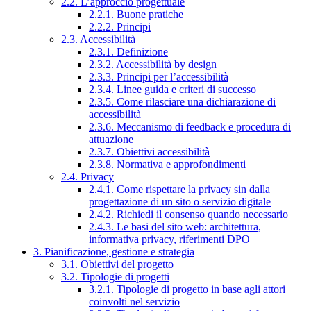
2.2. L’approccio progettuale
2.2.1. Buone pratiche
2.2.2. Principi
2.3. Accessibilità
2.3.1. Definizione
2.3.2. Accessibilità by design
2.3.3. Principi per l’accessibilità
2.3.4. Linee guida e criteri di successo
2.3.5. Come rilasciare una dichiarazione di
accessibilità
2.3.6. Meccanismo di feedback e procedura di
attuazione
2.3.7. Obiettivi accessibilità
2.3.8. Normativa e approfondimenti
2.4. Privacy
2.4.1. Come rispettare la privacy sin dalla
progettazione di un sito o servizio digitale
2.4.2. Richiedi il consenso quando necessario
2.4.3. Le basi del sito web: architettura,
informativa privacy, riferimenti DPO
3. Pianificazione, gestione e strategia
3.1. Obiettivi del progetto
3.2. Tipologie di progetti
3.2.1. Tipologie di progetto in base agli attori
coinvolti nel servizio