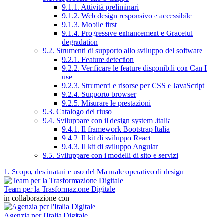
9.1.1. Attività preliminari
9.1.2. Web design responsivo e accessibile
9.1.3. Mobile first
9.1.4. Progressive enhancement e Graceful
degradation
9.2. Strumenti di supporto allo sviluppo del software
9.2.1. Feature detection
9.2.2. Verificare le feature disponibili con Can I
use
9.2.3. Strumenti e risorse per CSS e JavaScript
9.2.4. Supporto browser
9.2.5. Misurare le prestazioni
9.3. Catalogo del riuso
9.4. Sviluppare con il design system .italia
9.4.1. Il framework Bootstrap Italia
9.4.2. Il kit di sviluppo React
9.4.3. Il kit di sviluppo Angular
9.5. Sviluppare con i modelli di sito e servizi
1. Scopo, destinatari e uso del Manuale operativo di design
Team per la Trasformazione Digitale
in collaborazione con
Agenzia per l'Italia Digitale