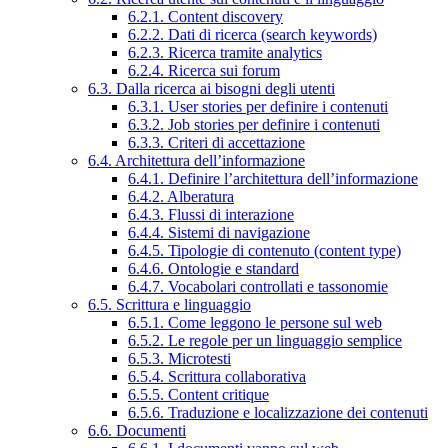
6.2.1. Content discovery
6.2.2. Dati di ricerca (search keywords)
6.2.3. Ricerca tramite analytics
6.2.4. Ricerca sui forum
6.3. Dalla ricerca ai bisogni degli utenti
6.3.1. User stories per definire i contenuti
6.3.2. Job stories per definire i contenuti
6.3.3. Criteri di accettazione
6.4. Architettura dell’informazione
6.4.1. Definire l’architettura dell’informazione
6.4.2. Alberatura
6.4.3. Flussi di interazione
6.4.4. Sistemi di navigazione
6.4.5. Tipologie di contenuto (content type)
6.4.6. Ontologie e standard
6.4.7. Vocabolari controllati e tassonomie
6.5. Scrittura e linguaggio
6.5.1. Come leggono le persone sul web
6.5.2. Le regole per un linguaggio semplice
6.5.3. Microtesti
6.5.4. Scrittura collaborativa
6.5.5. Content critique
6.5.6. Traduzione e localizzazione dei contenuti
6.6. Documenti