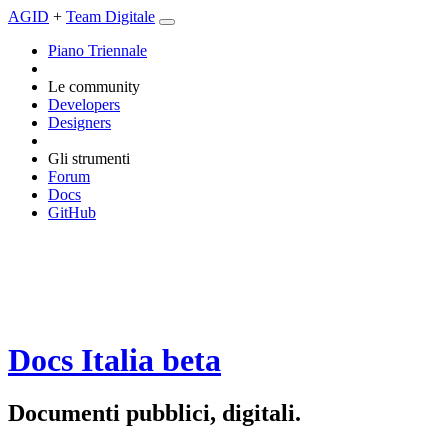
AGID
+
Team Digitale
Piano Triennale
Le community
Developers
Designers
Gli strumenti
Forum
Docs
GitHub
Docs Italia
beta
Documenti pubblici, digitali.