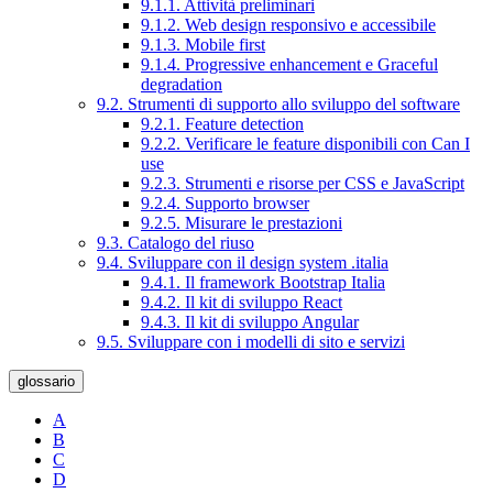
9.1.1. Attività preliminari
9.1.2. Web design responsivo e accessibile
9.1.3. Mobile first
9.1.4. Progressive enhancement e Graceful
degradation
9.2. Strumenti di supporto allo sviluppo del software
9.2.1. Feature detection
9.2.2. Verificare le feature disponibili con Can I
use
9.2.3. Strumenti e risorse per CSS e JavaScript
9.2.4. Supporto browser
9.2.5. Misurare le prestazioni
9.3. Catalogo del riuso
9.4. Sviluppare con il design system .italia
9.4.1. Il framework Bootstrap Italia
9.4.2. Il kit di sviluppo React
9.4.3. Il kit di sviluppo Angular
9.5. Sviluppare con i modelli di sito e servizi
glossario
A
B
C
D