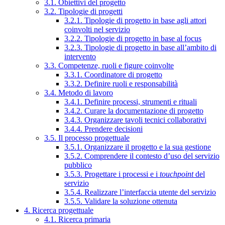
3.1. Obiettivi del progetto
3.2. Tipologie di progetti
3.2.1. Tipologie di progetto in base agli attori
coinvolti nel servizio
3.2.2. Tipologie di progetto in base al focus
3.2.3. Tipologie di progetto in base all’ambito di
intervento
3.3. Competenze, ruoli e figure coinvolte
3.3.1. Coordinatore di progetto
3.3.2. Definire ruoli e responsabilità
3.4. Metodo di lavoro
3.4.1. Definire processi, strumenti e rituali
3.4.2. Curare la documentazione di progetto
3.4.3. Organizzare tavoli tecnici collaborativi
3.4.4. Prendere decisioni
3.5. Il processo progettuale
3.5.1. Organizzare il progetto e la sua gestione
3.5.2. Comprendere il contesto d’uso del servizio
pubblico
3.5.3. Progettare i processi e i
touchpoint
del
servizio
3.5.4. Realizzare l’interfaccia utente del servizio
3.5.5. Validare la soluzione ottenuta
4. Ricerca progettuale
4.1. Ricerca primaria