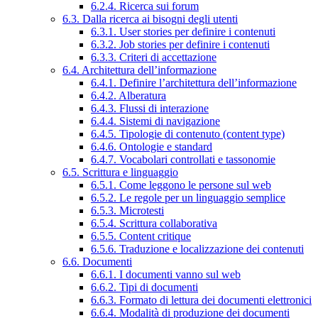
6.2.4. Ricerca sui forum
6.3. Dalla ricerca ai bisogni degli utenti
6.3.1. User stories per definire i contenuti
6.3.2. Job stories per definire i contenuti
6.3.3. Criteri di accettazione
6.4. Architettura dell’informazione
6.4.1. Definire l’architettura dell’informazione
6.4.2. Alberatura
6.4.3. Flussi di interazione
6.4.4. Sistemi di navigazione
6.4.5. Tipologie di contenuto (content type)
6.4.6. Ontologie e standard
6.4.7. Vocabolari controllati e tassonomie
6.5. Scrittura e linguaggio
6.5.1. Come leggono le persone sul web
6.5.2. Le regole per un linguaggio semplice
6.5.3. Microtesti
6.5.4. Scrittura collaborativa
6.5.5. Content critique
6.5.6. Traduzione e localizzazione dei contenuti
6.6. Documenti
6.6.1. I documenti vanno sul web
6.6.2. Tipi di documenti
6.6.3. Formato di lettura dei documenti elettronici
6.6.4. Modalità di produzione dei documenti