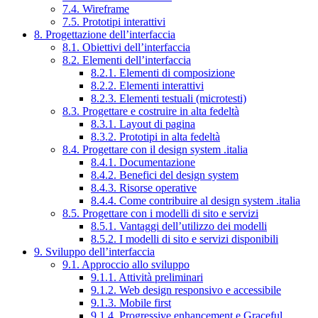
7.4. Wireframe
7.5. Prototipi interattivi
8. Progettazione dell’interfaccia
8.1. Obiettivi dell’interfaccia
8.2. Elementi dell’interfaccia
8.2.1. Elementi di composizione
8.2.2. Elementi interattivi
8.2.3. Elementi testuali (microtesti)
8.3. Progettare e costruire in alta fedeltà
8.3.1. Layout di pagina
8.3.2. Prototipi in alta fedeltà
8.4. Progettare con il design system .italia
8.4.1. Documentazione
8.4.2. Benefici del design system
8.4.3. Risorse operative
8.4.4. Come contribuire al design system .italia
8.5. Progettare con i modelli di sito e servizi
8.5.1. Vantaggi dell’utilizzo dei modelli
8.5.2. I modelli di sito e servizi disponibili
9. Sviluppo dell’interfaccia
9.1. Approccio allo sviluppo
9.1.1. Attività preliminari
9.1.2. Web design responsivo e accessibile
9.1.3. Mobile first
9.1.4. Progressive enhancement e Graceful