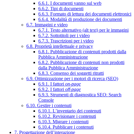
6.6.1. I documenti vanno sul web
6.6.2. Tipi di documenti
6.6.3. Formato di lettura dei documenti elettronici
6.6.4. Modalità di produzione dei documenti
6.7. Immagini e video
6.7.1. Testo alternativo (alt text) per le immagini
6.7.2. Sottotitoli per i video
6.7.3. Trascrizioni per i video
6.8. Proprietà intellettuale e privacy
6.8.1. Pubblicazione di contenuti prodotti dalla
Pubblica Amministrazione
6.8.2. Pubblicazione di contenuti non prodotti
dalla Pubblica Amministrazione
6.8.3. Consenso dei soggetti ritratti
6.9. Ottimizzazione per i motori di ricerca (SEO)
6.9.1. I fattori
on-page
6.9.2. I fattori
off-page
6.9.3. Strumenti di diagnostica SEO: Search
Console
6.10. Gestire i contenuti
6.10.1. L’inventario dei contenuti
6.10.2. Revisionare i contenuti
6.10.3. Migrare i contenuti
6.10.4. Pubblicare i contenuti
7. Progettazione dell’interazione