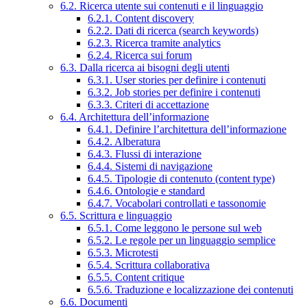
6.2. Ricerca utente sui contenuti e il linguaggio
6.2.1. Content discovery
6.2.2. Dati di ricerca (search keywords)
6.2.3. Ricerca tramite analytics
6.2.4. Ricerca sui forum
6.3. Dalla ricerca ai bisogni degli utenti
6.3.1. User stories per definire i contenuti
6.3.2. Job stories per definire i contenuti
6.3.3. Criteri di accettazione
6.4. Architettura dell’informazione
6.4.1. Definire l’architettura dell’informazione
6.4.2. Alberatura
6.4.3. Flussi di interazione
6.4.4. Sistemi di navigazione
6.4.5. Tipologie di contenuto (content type)
6.4.6. Ontologie e standard
6.4.7. Vocabolari controllati e tassonomie
6.5. Scrittura e linguaggio
6.5.1. Come leggono le persone sul web
6.5.2. Le regole per un linguaggio semplice
6.5.3. Microtesti
6.5.4. Scrittura collaborativa
6.5.5. Content critique
6.5.6. Traduzione e localizzazione dei contenuti
6.6. Documenti