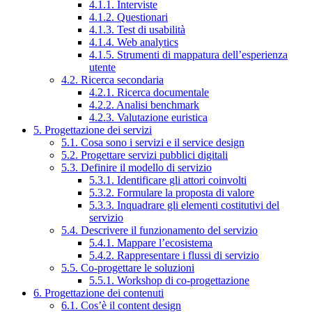
4.1.1. Interviste
4.1.2. Questionari
4.1.3. Test di usabilità
4.1.4. Web analytics
4.1.5. Strumenti di mappatura dell’esperienza
utente
4.2. Ricerca secondaria
4.2.1. Ricerca documentale
4.2.2. Analisi benchmark
4.2.3. Valutazione euristica
5. Progettazione dei servizi
5.1. Cosa sono i servizi e il service design
5.2. Progettare servizi pubblici digitali
5.3. Definire il modello di servizio
5.3.1. Identificare gli attori coinvolti
5.3.2. Formulare la proposta di valore
5.3.3. Inquadrare gli elementi costitutivi del
servizio
5.4. Descrivere il funzionamento del servizio
5.4.1. Mappare l’ecosistema
5.4.2. Rappresentare i flussi di servizio
5.5. Co-progettare le soluzioni
5.5.1. Workshop di co-progettazione
6. Progettazione dei contenuti
6.1. Cos’è il content design