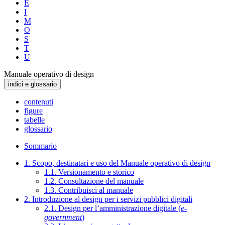
E
I
M
O
S
T
U
Manuale operativo di design
indici e glossario
contenuti
figure
tabelle
glossario
Sommario
1. Scopo, destinatari e uso del Manuale operativo di design
1.1. Versionamento e storico
1.2. Consultazione del manuale
1.3. Contribuisci al manuale
2. Introduzione al design per i servizi pubblici digitali
2.1. Design per l’amministrazione digitale (
e-
government
)