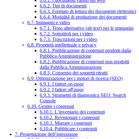
6.6.1. I documenti vanno sul web
6.6.2. Tipi di documenti
6.6.3. Formato di lettura dei documenti elettronici
6.6.4. Modalità di produzione dei documenti
6.7. Immagini e video
6.7.1. Testo alternativo (alt text) per le immagini
6.7.2. Sottotitoli per i video
6.7.3. Trascrizioni per i video
6.8. Proprietà intellettuale e privacy
6.8.1. Pubblicazione di contenuti prodotti dalla
Pubblica Amministrazione
6.8.2. Pubblicazione di contenuti non prodotti
dalla Pubblica Amministrazione
6.8.3. Consenso dei soggetti ritratti
6.9. Ottimizzazione per i motori di ricerca (SEO)
6.9.1. I fattori
on-page
6.9.2. I fattori
off-page
6.9.3. Strumenti di diagnostica SEO: Search
Console
6.10. Gestire i contenuti
6.10.1. L’inventario dei contenuti
6.10.2. Revisionare i contenuti
6.10.3. Migrare i contenuti
6.10.4. Pubblicare i contenuti
7. Progettazione dell’interazione