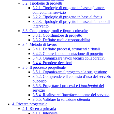
3.2. Tipologie di progetti
3.2.1. Tipologie di progetto in base agli attori
coinvolti nel servizio
3.2.2. Tipologie di progetto in base al focus
3.2.3. Tipologie di progetto in base all’ambito di
intervento
3.3. Competenze, ruoli e figure coinvolte
3.3.1. Coordinatore di progetto
3.3.2. Definire ruoli e responsabilità
3.4. Metodo di lavoro
3.4.1. Definire processi, strumenti e rituali
3.4.2. Curare la documentazione di progetto
3.4.3. Organizzare tavoli tecnici collaborativi
3.4.4. Prendere decisioni
3.5. Il processo progettuale
3.5.1. Organizzare il progetto e la sua gestione
3.5.2. Comprendere il contesto d’uso del servizio
pubblico
3.5.3. Progettare i processi e i
touchpoint
del
servizio
3.5.4. Realizzare l’interfaccia utente del servizio
3.5.5. Validare la soluzione ottenuta
4. Ricerca progettuale
4.1. Ricerca primaria
4.1.1. Interviste