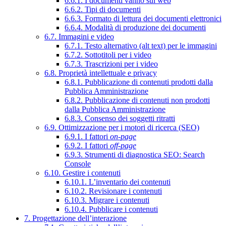
6.6.1. I documenti vanno sul web
6.6.2. Tipi di documenti
6.6.3. Formato di lettura dei documenti elettronici
6.6.4. Modalità di produzione dei documenti
6.7. Immagini e video
6.7.1. Testo alternativo (alt text) per le immagini
6.7.2. Sottotitoli per i video
6.7.3. Trascrizioni per i video
6.8. Proprietà intellettuale e privacy
6.8.1. Pubblicazione di contenuti prodotti dalla
Pubblica Amministrazione
6.8.2. Pubblicazione di contenuti non prodotti
dalla Pubblica Amministrazione
6.8.3. Consenso dei soggetti ritratti
6.9. Ottimizzazione per i motori di ricerca (SEO)
6.9.1. I fattori
on-page
6.9.2. I fattori
off-page
6.9.3. Strumenti di diagnostica SEO: Search
Console
6.10. Gestire i contenuti
6.10.1. L’inventario dei contenuti
6.10.2. Revisionare i contenuti
6.10.3. Migrare i contenuti
6.10.4. Pubblicare i contenuti
7. Progettazione dell’interazione