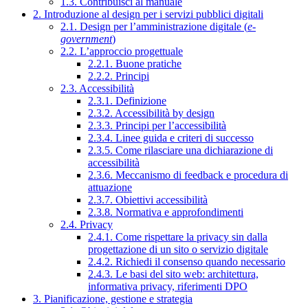
1.3. Contribuisci al manuale
2. Introduzione al design per i servizi pubblici digitali
2.1. Design per l’amministrazione digitale (
e-
government
)
2.2. L’approccio progettuale
2.2.1. Buone pratiche
2.2.2. Principi
2.3. Accessibilità
2.3.1. Definizione
2.3.2. Accessibilità by design
2.3.3. Principi per l’accessibilità
2.3.4. Linee guida e criteri di successo
2.3.5. Come rilasciare una dichiarazione di
accessibilità
2.3.6. Meccanismo di feedback e procedura di
attuazione
2.3.7. Obiettivi accessibilità
2.3.8. Normativa e approfondimenti
2.4. Privacy
2.4.1. Come rispettare la privacy sin dalla
progettazione di un sito o servizio digitale
2.4.2. Richiedi il consenso quando necessario
2.4.3. Le basi del sito web: architettura,
informativa privacy, riferimenti DPO
3. Pianificazione, gestione e strategia