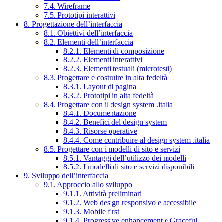
7.4. Wireframe
7.5. Prototipi interattivi
8. Progettazione dell’interfaccia
8.1. Obiettivi dell’interfaccia
8.2. Elementi dell’interfaccia
8.2.1. Elementi di composizione
8.2.2. Elementi interattivi
8.2.3. Elementi testuali (microtesti)
8.3. Progettare e costruire in alta fedeltà
8.3.1. Layout di pagina
8.3.2. Prototipi in alta fedeltà
8.4. Progettare con il design system .italia
8.4.1. Documentazione
8.4.2. Benefici del design system
8.4.3. Risorse operative
8.4.4. Come contribuire al design system .italia
8.5. Progettare con i modelli di sito e servizi
8.5.1. Vantaggi dell’utilizzo dei modelli
8.5.2. I modelli di sito e servizi disponibili
9. Sviluppo dell’interfaccia
9.1. Approccio allo sviluppo
9.1.1. Attività preliminari
9.1.2. Web design responsivo e accessibile
9.1.3. Mobile first
9.1.4. Progressive enhancement e Graceful