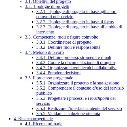
3.1. Obiettivi del progetto
3.2. Tipologie di progetti
3.2.1. Tipologie di progetto in base agli attori
coinvolti nel servizio
3.2.2. Tipologie di progetto in base al focus
3.2.3. Tipologie di progetto in base all’ambito di
intervento
3.3. Competenze, ruoli e figure coinvolte
3.3.1. Coordinatore di progetto
3.3.2. Definire ruoli e responsabilità
3.4. Metodo di lavoro
3.4.1. Definire processi, strumenti e rituali
3.4.2. Curare la documentazione di progetto
3.4.3. Organizzare tavoli tecnici collaborativi
3.4.4. Prendere decisioni
3.5. Il processo progettuale
3.5.1. Organizzare il progetto e la sua gestione
3.5.2. Comprendere il contesto d’uso del servizio
pubblico
3.5.3. Progettare i processi e i
touchpoint
del
servizio
3.5.4. Realizzare l’interfaccia utente del servizio
3.5.5. Validare la soluzione ottenuta
4. Ricerca progettuale
4.1. Ricerca primaria