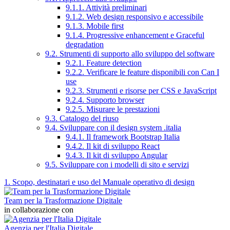
9.1.1. Attività preliminari
9.1.2. Web design responsivo e accessibile
9.1.3. Mobile first
9.1.4. Progressive enhancement e Graceful
degradation
9.2. Strumenti di supporto allo sviluppo del software
9.2.1. Feature detection
9.2.2. Verificare le feature disponibili con Can I
use
9.2.3. Strumenti e risorse per CSS e JavaScript
9.2.4. Supporto browser
9.2.5. Misurare le prestazioni
9.3. Catalogo del riuso
9.4. Sviluppare con il design system .italia
9.4.1. Il framework Bootstrap Italia
9.4.2. Il kit di sviluppo React
9.4.3. Il kit di sviluppo Angular
9.5. Sviluppare con i modelli di sito e servizi
1. Scopo, destinatari e uso del Manuale operativo di design
Team per la Trasformazione Digitale
in collaborazione con
Agenzia per l'Italia Digitale