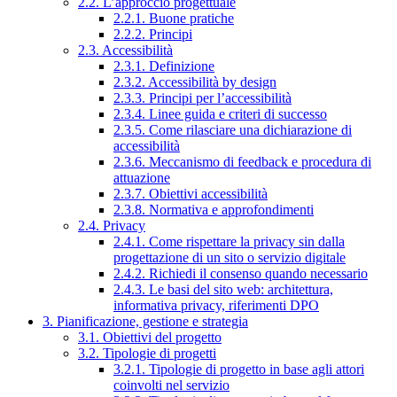
2.2. L’approccio progettuale
2.2.1. Buone pratiche
2.2.2. Principi
2.3. Accessibilità
2.3.1. Definizione
2.3.2. Accessibilità by design
2.3.3. Principi per l’accessibilità
2.3.4. Linee guida e criteri di successo
2.3.5. Come rilasciare una dichiarazione di
accessibilità
2.3.6. Meccanismo di feedback e procedura di
attuazione
2.3.7. Obiettivi accessibilità
2.3.8. Normativa e approfondimenti
2.4. Privacy
2.4.1. Come rispettare la privacy sin dalla
progettazione di un sito o servizio digitale
2.4.2. Richiedi il consenso quando necessario
2.4.3. Le basi del sito web: architettura,
informativa privacy, riferimenti DPO
3. Pianificazione, gestione e strategia
3.1. Obiettivi del progetto
3.2. Tipologie di progetti
3.2.1. Tipologie di progetto in base agli attori
coinvolti nel servizio