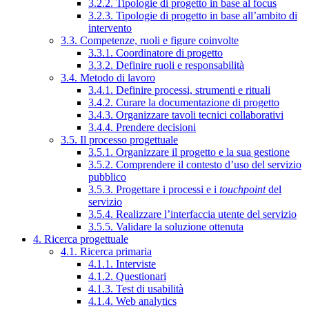
3.2.2. Tipologie di progetto in base al focus
3.2.3. Tipologie di progetto in base all’ambito di
intervento
3.3. Competenze, ruoli e figure coinvolte
3.3.1. Coordinatore di progetto
3.3.2. Definire ruoli e responsabilità
3.4. Metodo di lavoro
3.4.1. Definire processi, strumenti e rituali
3.4.2. Curare la documentazione di progetto
3.4.3. Organizzare tavoli tecnici collaborativi
3.4.4. Prendere decisioni
3.5. Il processo progettuale
3.5.1. Organizzare il progetto e la sua gestione
3.5.2. Comprendere il contesto d’uso del servizio
pubblico
3.5.3. Progettare i processi e i
touchpoint
del
servizio
3.5.4. Realizzare l’interfaccia utente del servizio
3.5.5. Validare la soluzione ottenuta
4. Ricerca progettuale
4.1. Ricerca primaria
4.1.1. Interviste
4.1.2. Questionari
4.1.3. Test di usabilità
4.1.4. Web analytics