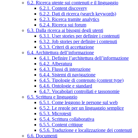
6.2. Ricerca utente sui contenuti e il linguaggio
6.2.1. Content discovery
6.2.2. Dati di ricerca (search keywords)
6.2.3. Ricerca tramite analytics
6.2.4. Ricerca sui forum
6.3. Dalla ricerca ai bisogni degli utenti
6.3.1. User stories per definire i contenuti
6.3.2. Job stories per definire i contenuti
6.3.3. Criteri di accettazione
6.4. Architettura dell’informazione
6.4.1. Definire l’architettura dell’informazione
6.4.2. Alberatura
6.4.3. Flussi di interazione
6.4.4. Sistemi di navigazione
6.4.5. Tipologie di contenuto (content type)
6.4.6. Ontologie e standard
6.4.7. Vocabolari controllati e tassonomie
6.5. Scrittura e linguaggio
6.5.1. Come leggono le persone sul web
6.5.2. Le regole per un linguaggio semplice
6.5.3. Microtesti
6.5.4. Scrittura collaborativa
6.5.5. Content critique
6.5.6. Traduzione e localizzazione dei contenuti
6.6. Documenti