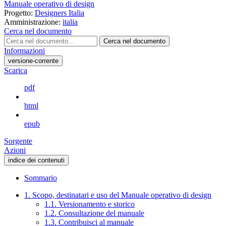
Manuale operativo di design
Progetto:
Designers Italia
Amministrazione:
italia
Cerca nel documento
Cerca nel documento
Informazioni
versione-corrente
Scarica
pdf
html
epub
Sorgente
Azioni
indice dei contenuti
Sommario
1. Scopo, destinatari e uso del Manuale operativo di design
1.1. Versionamento e storico
1.2. Consultazione del manuale
1.3. Contribuisci al manuale