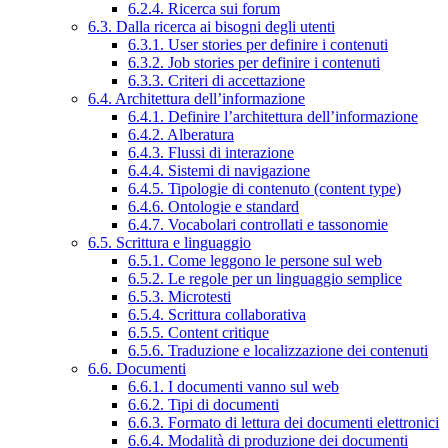
6.2.4. Ricerca sui forum
6.3. Dalla ricerca ai bisogni degli utenti
6.3.1. User stories per definire i contenuti
6.3.2. Job stories per definire i contenuti
6.3.3. Criteri di accettazione
6.4. Architettura dell’informazione
6.4.1. Definire l’architettura dell’informazione
6.4.2. Alberatura
6.4.3. Flussi di interazione
6.4.4. Sistemi di navigazione
6.4.5. Tipologie di contenuto (content type)
6.4.6. Ontologie e standard
6.4.7. Vocabolari controllati e tassonomie
6.5. Scrittura e linguaggio
6.5.1. Come leggono le persone sul web
6.5.2. Le regole per un linguaggio semplice
6.5.3. Microtesti
6.5.4. Scrittura collaborativa
6.5.5. Content critique
6.5.6. Traduzione e localizzazione dei contenuti
6.6. Documenti
6.6.1. I documenti vanno sul web
6.6.2. Tipi di documenti
6.6.3. Formato di lettura dei documenti elettronici
6.6.4. Modalità di produzione dei documenti