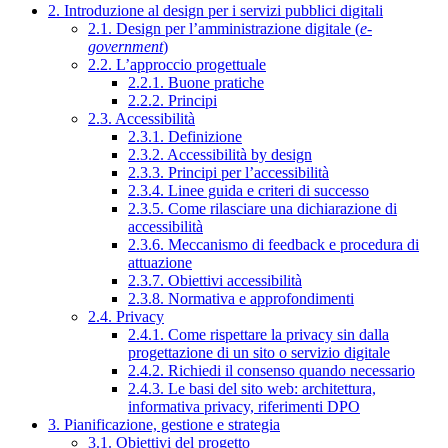
2. Introduzione al design per i servizi pubblici digitali
2.1. Design per l’amministrazione digitale (
e-
government
)
2.2. L’approccio progettuale
2.2.1. Buone pratiche
2.2.2. Principi
2.3. Accessibilità
2.3.1. Definizione
2.3.2. Accessibilità by design
2.3.3. Principi per l’accessibilità
2.3.4. Linee guida e criteri di successo
2.3.5. Come rilasciare una dichiarazione di
accessibilità
2.3.6. Meccanismo di feedback e procedura di
attuazione
2.3.7. Obiettivi accessibilità
2.3.8. Normativa e approfondimenti
2.4. Privacy
2.4.1. Come rispettare la privacy sin dalla
progettazione di un sito o servizio digitale
2.4.2. Richiedi il consenso quando necessario
2.4.3. Le basi del sito web: architettura,
informativa privacy, riferimenti DPO
3. Pianificazione, gestione e strategia
3.1. Obiettivi del progetto