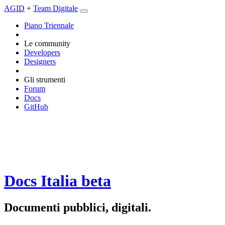
AGID
+
Team Digitale
Piano Triennale
Le community
Developers
Designers
Gli strumenti
Forum
Docs
GitHub
Docs Italia
beta
Documenti pubblici, digitali.