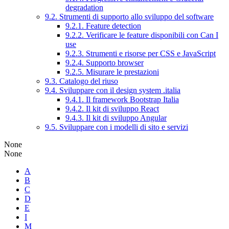
degradation
9.2. Strumenti di supporto allo sviluppo del software
9.2.1. Feature detection
9.2.2. Verificare le feature disponibili con Can I
use
9.2.3. Strumenti e risorse per CSS e JavaScript
9.2.4. Supporto browser
9.2.5. Misurare le prestazioni
9.3. Catalogo del riuso
9.4. Sviluppare con il design system .italia
9.4.1. Il framework Bootstrap Italia
9.4.2. Il kit di sviluppo React
9.4.3. Il kit di sviluppo Angular
9.5. Sviluppare con i modelli di sito e servizi
None
None
A
B
C
D
E
I
M