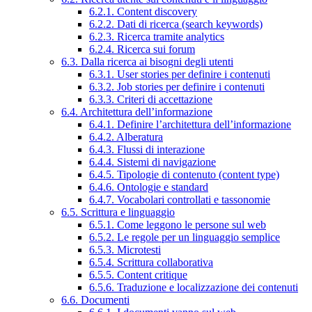
6.2.1. Content discovery
6.2.2. Dati di ricerca (search keywords)
6.2.3. Ricerca tramite analytics
6.2.4. Ricerca sui forum
6.3. Dalla ricerca ai bisogni degli utenti
6.3.1. User stories per definire i contenuti
6.3.2. Job stories per definire i contenuti
6.3.3. Criteri di accettazione
6.4. Architettura dell’informazione
6.4.1. Definire l’architettura dell’informazione
6.4.2. Alberatura
6.4.3. Flussi di interazione
6.4.4. Sistemi di navigazione
6.4.5. Tipologie di contenuto (content type)
6.4.6. Ontologie e standard
6.4.7. Vocabolari controllati e tassonomie
6.5. Scrittura e linguaggio
6.5.1. Come leggono le persone sul web
6.5.2. Le regole per un linguaggio semplice
6.5.3. Microtesti
6.5.4. Scrittura collaborativa
6.5.5. Content critique
6.5.6. Traduzione e localizzazione dei contenuti
6.6. Documenti