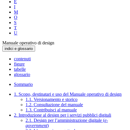
E
I
M
O
S
T
U
Manuale operativo di design
indici e glossario
contenuti
figure
tabelle
glossario
Sommario
1. Scopo, destinatari e uso del Manuale operativo di design
1.1. Versionamento e storico
1.2. Consultazione del manuale
1.3. Contribuisci al manuale
2. Introduzione al design per i servizi pubblici digitali
2.1. Design per l’amministrazione digitale (
e-
government
)