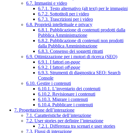
6.7. Immagini e video
6.7.1. Testo alternativo (alt text) per le immagini
6.7.2. Sottotitoli per i video
6.7.3. Trascrizioni per i video
6.8. Proprietà intellettuale e privacy
6.8.1. Pubblicazione di contenuti prodotti dalla
Pubblica Amministrazione
6.8.2. Pubblicazione di contenuti non prodotti
dalla Pubblica Amministrazione
6.8.3. Consenso dei soggetti ritratti
6.9. Ottimizzazione per i motori di ricerca (SEO)
6.9.1. I fattori
on-page
6.9.2. I fattori
off-page
6.9.3. Strumenti di diagnostica SEO: Search
Console
6.10. Gestire i contenuti
6.10.1. L’inventario dei contenuti
6.10.2. Revisionare i contenuti
6.10.3. Migrare i contenuti
6.10.4. Pubblicare i contenuti
7. Progettazione dell’interazione
7.1. Caratteristiche dell’interazione
7.2. User stories per definire l’interazione
7.2.1. Differenza tra scenari e user stories
7.3. Flussi di interazione