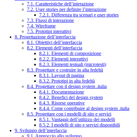
7.1. Caratteristiche dell’interazione
7.2. User stories per definire l’interazione
7.2.1. Differenza tra scenari e user stories
7.3. Flussi di interazione
7.4. Wireframe
7.5. Prototipi interattivi
8. Progettazione dell’interfaccia
8.1. Obiettivi dell’interfaccia
8.2. Elementi dell’interfaccia
8.2.1. Elementi di composizione
8.2.2. Elementi interattivi
8.2.3. Elementi testuali (microtesti)
8.3. Progettare e costruire in alta fedeltà
8.3.1. Layout di pagina
8.3.2. Prototipi in alta fedeltà
8.4. Progettare con il design system .italia
8.4.1. Documentazione
8.4.2. Benefici del design system
8.4.3. Risorse operative
8.4.4. Come contribuire al design system .italia
8.5. Progettare con i modelli di sito e servizi
8.5.1. Vantaggi dell’utilizzo dei modelli
8.5.2. I modelli di sito e servizi disponibili
9. Sviluppo dell’interfaccia
9.1. Approccio allo sviluppo