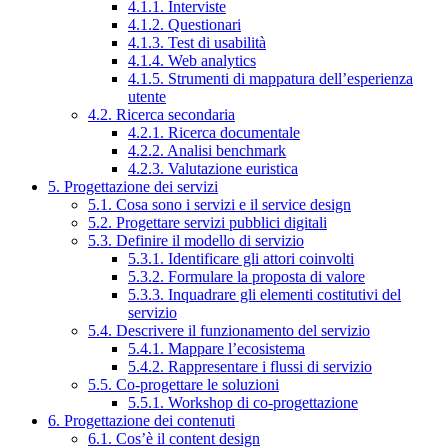
4.1.1. Interviste
4.1.2. Questionari
4.1.3. Test di usabilità
4.1.4. Web analytics
4.1.5. Strumenti di mappatura dell’esperienza
utente
4.2. Ricerca secondaria
4.2.1. Ricerca documentale
4.2.2. Analisi benchmark
4.2.3. Valutazione euristica
5. Progettazione dei servizi
5.1. Cosa sono i servizi e il service design
5.2. Progettare servizi pubblici digitali
5.3. Definire il modello di servizio
5.3.1. Identificare gli attori coinvolti
5.3.2. Formulare la proposta di valore
5.3.3. Inquadrare gli elementi costitutivi del
servizio
5.4. Descrivere il funzionamento del servizio
5.4.1. Mappare l’ecosistema
5.4.2. Rappresentare i flussi di servizio
5.5. Co-progettare le soluzioni
5.5.1. Workshop di co-progettazione
6. Progettazione dei contenuti
6.1. Cos’è il content design