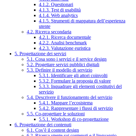
4.1.2. Questionari
4.1.3. Test di usabilità
4.1.4. Web analytics
4.1.5. Strumenti di mappatura dell’esperienza
utente
4.2. Ricerca secondaria
4.2.1. Ricerca documentale
4.2.2. Analisi benchmark
4.2.3. Valutazione euristica
5. Progettazione dei servizi
5.1. Cosa sono i servizi e il service design
5.2. Progettare servizi pubblici digitali
5.3. Definire il modello di servizio
5.3.1. Identificare gli attori coinvolti
5.3.2. Formulare la proposta di valore
5.3.3. Inquadrare gli elementi costitutivi del
servizio
5.4. Descrivere il funzionamento del servizio
5.4.1. Mappare l’ecosistema
5.4.2. Rappresentare i flussi di servizio
5.5. Co-progettare le soluzioni
5.5.1. Workshop di co-progettazione
6. Progettazione dei contenuti
6.1. Cos’è il content design
6.2. Ricerca utente sui contenuti e il linguaggio