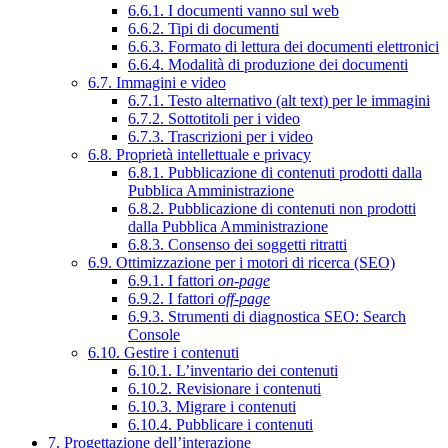
6.6.1. I documenti vanno sul web
6.6.2. Tipi di documenti
6.6.3. Formato di lettura dei documenti elettronici
6.6.4. Modalità di produzione dei documenti
6.7. Immagini e video
6.7.1. Testo alternativo (alt text) per le immagini
6.7.2. Sottotitoli per i video
6.7.3. Trascrizioni per i video
6.8. Proprietà intellettuale e privacy
6.8.1. Pubblicazione di contenuti prodotti dalla
Pubblica Amministrazione
6.8.2. Pubblicazione di contenuti non prodotti
dalla Pubblica Amministrazione
6.8.3. Consenso dei soggetti ritratti
6.9. Ottimizzazione per i motori di ricerca (SEO)
6.9.1. I fattori
on-page
6.9.2. I fattori
off-page
6.9.3. Strumenti di diagnostica SEO: Search
Console
6.10. Gestire i contenuti
6.10.1. L’inventario dei contenuti
6.10.2. Revisionare i contenuti
6.10.3. Migrare i contenuti
6.10.4. Pubblicare i contenuti
7. Progettazione dell’interazione