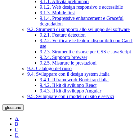
9.1.1. Attività preliminari
9.1.2. Web design responsivo e accessibile
9.1.3. Mobile first
9.1.4. Progressive enhancement e Graceful
degradation
9.2. Strumenti di supporto allo sviluppo del software
9.2.1. Feature detection
9.2.2. Verificare le feature disponibili con Can I
use
9.2.3. Strumenti e risorse per CSS e JavaScript
9.2.4. Supporto browser
9.2.5. Misurare le prestazioni
9.3. Catalogo del riuso
9.4. Sviluppare con il design system .italia
9.4.1. Il framework Bootstrap Italia
9.4.2. Il kit di sviluppo React
9.4.3. Il kit di sviluppo Angular
9.5. Sviluppare con i modelli di sito e servizi
glossario
A
B
C
D