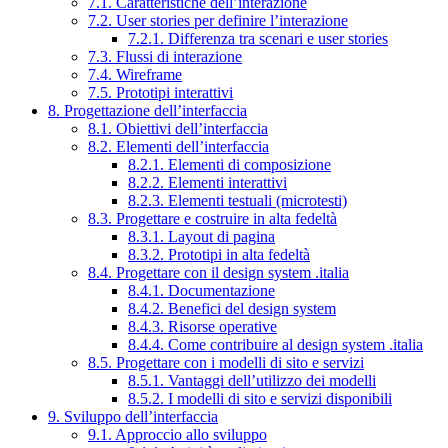
7.1. Caratteristiche dell’interazione
7.2. User stories per definire l’interazione
7.2.1. Differenza tra scenari e user stories
7.3. Flussi di interazione
7.4. Wireframe
7.5. Prototipi interattivi
8. Progettazione dell’interfaccia
8.1. Obiettivi dell’interfaccia
8.2. Elementi dell’interfaccia
8.2.1. Elementi di composizione
8.2.2. Elementi interattivi
8.2.3. Elementi testuali (microtesti)
8.3. Progettare e costruire in alta fedeltà
8.3.1. Layout di pagina
8.3.2. Prototipi in alta fedeltà
8.4. Progettare con il design system .italia
8.4.1. Documentazione
8.4.2. Benefici del design system
8.4.3. Risorse operative
8.4.4. Come contribuire al design system .italia
8.5. Progettare con i modelli di sito e servizi
8.5.1. Vantaggi dell’utilizzo dei modelli
8.5.2. I modelli di sito e servizi disponibili
9. Sviluppo dell’interfaccia
9.1. Approccio allo sviluppo