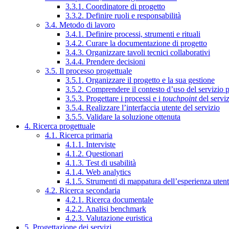
3.3.1. Coordinatore di progetto
3.3.2. Definire ruoli e responsabilità
3.4. Metodo di lavoro
3.4.1. Definire processi, strumenti e rituali
3.4.2. Curare la documentazione di progetto
3.4.3. Organizzare tavoli tecnici collaborativi
3.4.4. Prendere decisioni
3.5. Il processo progettuale
3.5.1. Organizzare il progetto e la sua gestione
3.5.2. Comprendere il contesto d’uso del servizio 
3.5.3. Progettare i processi e i
touchpoint
del servi
3.5.4. Realizzare l’interfaccia utente del servizio
3.5.5. Validare la soluzione ottenuta
4. Ricerca progettuale
4.1. Ricerca primaria
4.1.1. Interviste
4.1.2. Questionari
4.1.3. Test di usabilità
4.1.4. Web analytics
4.1.5. Strumenti di mappatura dell’esperienza uten
4.2. Ricerca secondaria
4.2.1. Ricerca documentale
4.2.2. Analisi benchmark
4.2.3. Valutazione euristica
5. Progettazione dei servizi