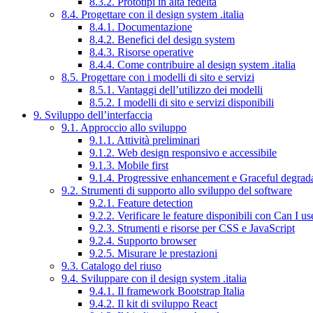
8.3.2. Prototipi in alta fedeltà
8.4. Progettare con il design system .italia
8.4.1. Documentazione
8.4.2. Benefici del design system
8.4.3. Risorse operative
8.4.4. Come contribuire al design system .italia
8.5. Progettare con i modelli di sito e servizi
8.5.1. Vantaggi dell’utilizzo dei modelli
8.5.2. I modelli di sito e servizi disponibili
9. Sviluppo dell’interfaccia
9.1. Approccio allo sviluppo
9.1.1. Attività preliminari
9.1.2. Web design responsivo e accessibile
9.1.3. Mobile first
9.1.4. Progressive enhancement e Graceful degrad
9.2. Strumenti di supporto allo sviluppo del software
9.2.1. Feature detection
9.2.2. Verificare le feature disponibili con Can I us
9.2.3. Strumenti e risorse per CSS e JavaScript
9.2.4. Supporto browser
9.2.5. Misurare le prestazioni
9.3. Catalogo del riuso
9.4. Sviluppare con il design system .italia
9.4.1. Il framework Bootstrap Italia
9.4.2. Il kit di sviluppo React