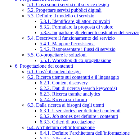
5.1. Cosa sono i servizi e il service design
5.2. Progettare servizi pubblici digitali
5.3. Definire il modello di servizio
5.3.1. Identificare gli attori coinvolti
5.3.2. Formulare la proposta di valore
5.3.3. Inquadrare gli elementi costitutivi del serviz
5.4. Descrivere il funzionamento del servizio
5.4.1. Mappare l’ecosistema
5.4.2. Rappresentare i flussi di servizio
5.5. Co-progettare le soluzioni
5.5.1. Workshop di co-progettazione
6. Progettazione dei contenuti
6.1. Cos’è il content design
6.2. Ricerca utente sui contenuti e il linguaggio
6.2.1. Content discovery
6.2.2. Dati di ricerca (search keywords)
6.2.3. Ricerca tramite analytics
6.2.4. Ricerca sui forum
6.3. Dalla ricerca ai bisogni degli utenti
6.3.1. User stories per definire i contenuti
6.3.2. Job stories per definire i contenuti
6.3.3. Criteri di accettazione
6.4. Architettura dell’informazione
6.4.1. Definire l’architettura dell’informazione
6.4.2. Alberatura