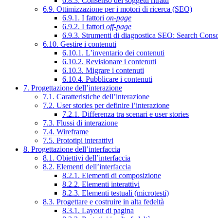
6.8.3. Consenso dei soggetti ritratti
6.9. Ottimizzazione per i motori di ricerca (SEO)
6.9.1. I fattori
on-page
6.9.2. I fattori
off-page
6.9.3. Strumenti di diagnostica SEO: Search Cons
6.10. Gestire i contenuti
6.10.1. L’inventario dei contenuti
6.10.2. Revisionare i contenuti
6.10.3. Migrare i contenuti
6.10.4. Pubblicare i contenuti
7. Progettazione dell’interazione
7.1. Caratteristiche dell’interazione
7.2. User stories per definire l’interazione
7.2.1. Differenza tra scenari e user stories
7.3. Flussi di interazione
7.4. Wireframe
7.5. Prototipi interattivi
8. Progettazione dell’interfaccia
8.1. Obiettivi dell’interfaccia
8.2. Elementi dell’interfaccia
8.2.1. Elementi di composizione
8.2.2. Elementi interattivi
8.2.3. Elementi testuali (microtesti)
8.3. Progettare e costruire in alta fedeltà
8.3.1. Layout di pagina