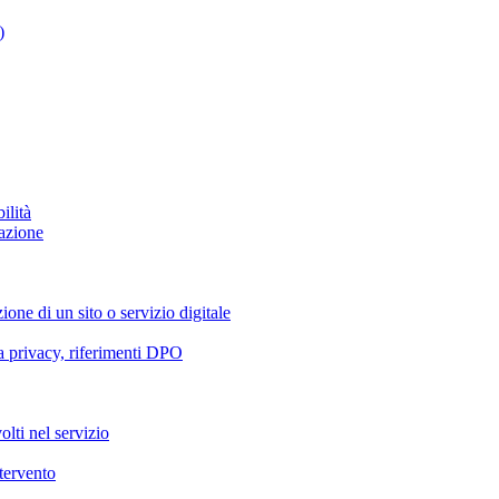
)
ilità
azione
ione di un sito o servizio digitale
va privacy, riferimenti DPO
olti nel servizio
ntervento