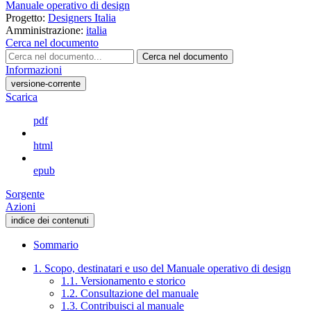
Manuale operativo di design
Progetto:
Designers Italia
Amministrazione:
italia
Cerca nel documento
Cerca nel documento
Informazioni
versione-corrente
Scarica
pdf
html
epub
Sorgente
Azioni
indice dei contenuti
Sommario
1. Scopo, destinatari e uso del Manuale operativo di design
1.1. Versionamento e storico
1.2. Consultazione del manuale
1.3. Contribuisci al manuale