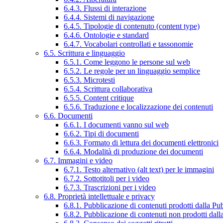
6.4.3. Flussi di interazione
6.4.4. Sistemi di navigazione
6.4.5. Tipologie di contenuto (content type)
6.4.6. Ontologie e standard
6.4.7. Vocabolari controllati e tassonomie
6.5. Scrittura e linguaggio
6.5.1. Come leggono le persone sul web
6.5.2. Le regole per un linguaggio semplice
6.5.3. Microtesti
6.5.4. Scrittura collaborativa
6.5.5. Content critique
6.5.6. Traduzione e localizzazione dei contenuti
6.6. Documenti
6.6.1. I documenti vanno sul web
6.6.2. Tipi di documenti
6.6.3. Formato di lettura dei documenti elettronici
6.6.4. Modalità di produzione dei documenti
6.7. Immagini e video
6.7.1. Testo alternativo (alt text) per le immagini
6.7.2. Sottotitoli per i video
6.7.3. Trascrizioni per i video
6.8. Proprietà intellettuale e privacy
6.8.1. Pubblicazione di contenuti prodotti dalla P
6.8.2. Pubblicazione di contenuti non prodotti dal