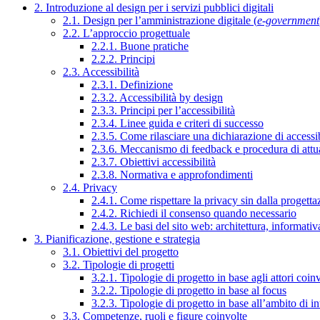
2. Introduzione al design per i servizi pubblici digitali
2.1. Design per l’amministrazione digitale (
e-government
2.2. L’approccio progettuale
2.2.1. Buone pratiche
2.2.2. Principi
2.3. Accessibilità
2.3.1. Definizione
2.3.2. Accessibilità by design
2.3.3. Principi per l’accessibilità
2.3.4. Linee guida e criteri di successo
2.3.5. Come rilasciare una dichiarazione di accessib
2.3.6. Meccanismo di feedback e procedura di attu
2.3.7. Obiettivi accessibilità
2.3.8. Normativa e approfondimenti
2.4. Privacy
2.4.1. Come rispettare la privacy sin dalla progettaz
2.4.2. Richiedi il consenso quando necessario
2.4.3. Le basi del sito web: architettura, informati
3. Pianificazione, gestione e strategia
3.1. Obiettivi del progetto
3.2. Tipologie di progetti
3.2.1. Tipologie di progetto in base agli attori coinv
3.2.2. Tipologie di progetto in base al focus
3.2.3. Tipologie di progetto in base all’ambito di i
3.3. Competenze, ruoli e figure coinvolte