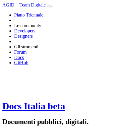
AGID
+
Team Digitale
Piano Triennale
Le community
Developers
Designers
Gli strumenti
Forum
Docs
GitHub
Docs Italia
beta
Documenti pubblici, digitali.