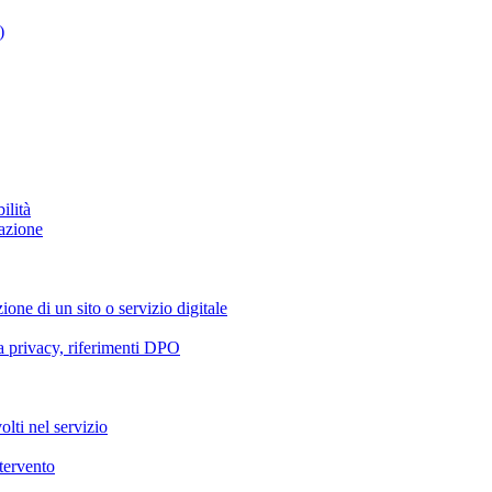
)
ilità
azione
ione di un sito o servizio digitale
va privacy, riferimenti DPO
olti nel servizio
ntervento