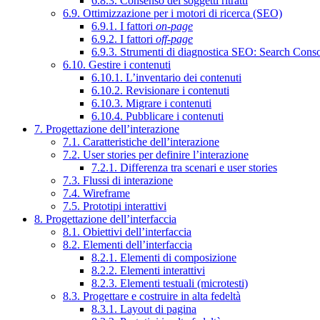
6.8.3. Consenso dei soggetti ritratti
6.9. Ottimizzazione per i motori di ricerca (SEO)
6.9.1. I fattori
on-page
6.9.2. I fattori
off-page
6.9.3. Strumenti di diagnostica SEO: Search Cons
6.10. Gestire i contenuti
6.10.1. L’inventario dei contenuti
6.10.2. Revisionare i contenuti
6.10.3. Migrare i contenuti
6.10.4. Pubblicare i contenuti
7. Progettazione dell’interazione
7.1. Caratteristiche dell’interazione
7.2. User stories per definire l’interazione
7.2.1. Differenza tra scenari e user stories
7.3. Flussi di interazione
7.4. Wireframe
7.5. Prototipi interattivi
8. Progettazione dell’interfaccia
8.1. Obiettivi dell’interfaccia
8.2. Elementi dell’interfaccia
8.2.1. Elementi di composizione
8.2.2. Elementi interattivi
8.2.3. Elementi testuali (microtesti)
8.3. Progettare e costruire in alta fedeltà
8.3.1. Layout di pagina