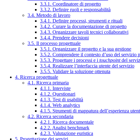
3.3.1. Coordinatore di progetto
3.3.2. Definire ruoli e responsabilità
3.4. Metodo di lavoro
3.4.1. Definire processi, strumenti e rituali
3.4.2. Curare la documentazione di progetto
3.4.3. Organizzare tavoli tecnici collaborativi
3.4.4. Prendere decisioni
3.5. Il processo progettuale
3.5.1. Organizzare il progetto e la sua gestione
3.5.2. Comprendere il contesto d’uso del servizio 
3.5.3. Progettare i processi e i
touchpoint
del servi
3.5.4. Realizzare l’interfaccia utente del servizio
3.5.5. Validare la soluzione ottenuta
4. Ricerca progettuale
4.1. Ricerca primaria
4.1.1. Interviste
4.1.2. Questionari
4.1.3. Test di usabilità
4.1.4. Web analytics
4.1.5. Strumenti di mappatura dell’esperienza uten
4.2. Ricerca secondaria
4.2.1. Ricerca documentale
4.2.2. Analisi benchmark
4.2.3. Valutazione euristica
5. Progettazione dei servizi