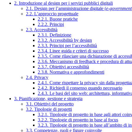
2. Introduzione al design per i servizi pubblici digitali
2.1. Design per l’amministrazione digitale (
e-government
2.2. L’approccio progettuale
2.2.1. Buone pratiche
2.2.2. Principi
2.3. Accessibilità
2.3.1. Definizione
2.3.2. Accessibilità by design
2.3.3. Principi per l’accessibilità
2.3.4. Linee guida e criteri di successo
2.3.5. Come rilasciare una dichiarazione di accessib
2.3.6. Meccanismo di feedback e procedura di attu
2.3.7. Obiettivi accessibilità
2.3.8. Normativa e approfondimenti
2.4. Privacy
2.4.1. Come rispettare la privacy sin dalla progettaz
2.4.2. Richiedi il consenso quando necessario
2.4.3. Le basi del sito web: architettura, informati
3. Pianificazione, gestione e strategia
3.1. Obiettivi del progetto
3.2. Tipologie di progetti
3.2.1. Tipologie di progetto in base agli attori coinv
3.2.2. Tipologie di progetto in base al focus
3.2.3. Tipologie di progetto in base all’ambito di i
3.3. Competenze, ruoli e figure coinvolte