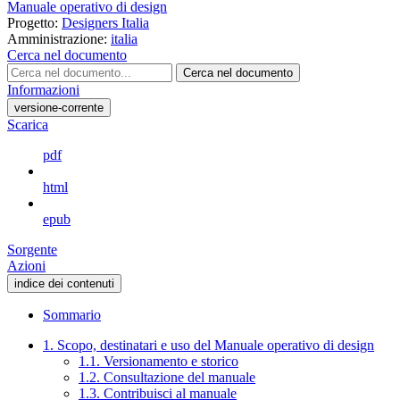
Manuale operativo di design
Progetto:
Designers Italia
Amministrazione:
italia
Cerca nel documento
Cerca nel documento
Informazioni
versione-corrente
Scarica
pdf
html
epub
Sorgente
Azioni
indice dei contenuti
Sommario
1. Scopo, destinatari e uso del Manuale operativo di design
1.1. Versionamento e storico
1.2. Consultazione del manuale
1.3. Contribuisci al manuale