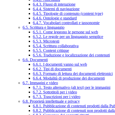
6.4.3. Flussi di interazione
6.4.4. Sistemi di navigazione
6.4.5. Tipologie di contenuto (content type)
6.4.6. Ontologie e standard
6.4.7. Vocabolari controllati e tassonomie
6.5. Scrittura e linguaggio
6.5.1. Come leggono le persone sul web
6.5.2. Le regole per un linguaggio semplice
6.5.3. Microtesti
6.5.4. Scrittura collaborativa
6.5.5. Content critique
6.5.6. Traduzione e localizzazione dei contenuti
6.6. Documenti
6.6.1. I documenti vanno sul web
6.6.2. Tipi di documenti
6.6.3. Formato di lettura dei documenti elettronici
6.6.4. Modalità di produzione dei documenti
6.7. Immagini e video
6.7.1. Testo alternativo (alt text) per le immagini
6.7.2. Sottotitoli per i video
6.7.3. Trascrizioni per i video
6.8. Proprietà intellettuale e privacy
6.8.1. Pubblicazione di contenuti prodotti dalla P
6.8.2. Pubblicazione di contenuti non prodotti dal