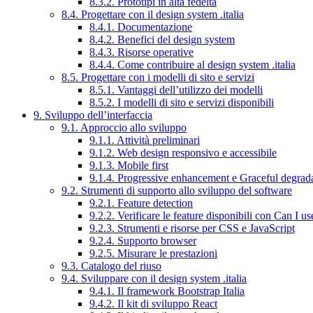
8.3.2. Prototipi in alta fedeltà
8.4. Progettare con il design system .italia
8.4.1. Documentazione
8.4.2. Benefici del design system
8.4.3. Risorse operative
8.4.4. Come contribuire al design system .italia
8.5. Progettare con i modelli di sito e servizi
8.5.1. Vantaggi dell’utilizzo dei modelli
8.5.2. I modelli di sito e servizi disponibili
9. Sviluppo dell’interfaccia
9.1. Approccio allo sviluppo
9.1.1. Attività preliminari
9.1.2. Web design responsivo e accessibile
9.1.3. Mobile first
9.1.4. Progressive enhancement e Graceful degrad
9.2. Strumenti di supporto allo sviluppo del software
9.2.1. Feature detection
9.2.2. Verificare le feature disponibili con Can I us
9.2.3. Strumenti e risorse per CSS e JavaScript
9.2.4. Supporto browser
9.2.5. Misurare le prestazioni
9.3. Catalogo del riuso
9.4. Sviluppare con il design system .italia
9.4.1. Il framework Bootstrap Italia
9.4.2. Il kit di sviluppo React