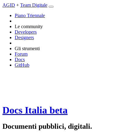
AGID
+
Team Digitale
Piano Triennale
Le community
Developers
Designers
Gli strumenti
Forum
Docs
GitHub
Docs Italia
beta
Documenti pubblici, digitali.