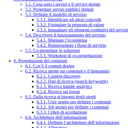
5.1. Cosa sono i servizi e il service design
5.2. Progettare servizi pubblici digitali
5.3. Definire il modello di servizio
5.3.1. Identificare gli attori coinvolti
5.3.2. Formulare la proposta di valore
5.3.3. Inquadrare gli elementi costitutivi del serviz
5.4. Descrivere il funzionamento del servizio
5.4.1. Mappare l’ecosistema
5.4.2. Rappresentare i flussi di servizio
5.5. Co-progettare le soluzioni
5.5.1. Workshop di co-progettazione
6. Progettazione dei contenuti
6.1. Cos’è il content design
6.2. Ricerca utente sui contenuti e il linguaggio
6.2.1. Content discovery
6.2.2. Dati di ricerca (search keywords)
6.2.3. Ricerca tramite analytics
6.2.4. Ricerca sui forum
6.3. Dalla ricerca ai bisogni degli utenti
6.3.1. User stories per definire i contenuti
6.3.2. Job stories per definire i contenuti
6.3.3. Criteri di accettazione
6.4. Architettura dell’informazione
6.4.1. Definire l’architettura dell’informazione
6.4.2. Alberatura