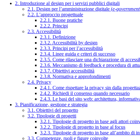
2. Introduzione al design per i servizi pubblici digitali
2.1. Design per l’amministrazione digitale (
e-government
2.2. L’approccio progettuale
2.2.1. Buone pratiche
2.2.2. Principi
2.3. Accessibilità
2.3.1. Definizione
2.3.2. Accessibilità by design
2.3.3. Principi per l’accessibilità
2.3.4. Linee guida e criteri di successo
2.3.5. Come rilasciare una dichiarazione di accessib
2.3.6. Meccanismo di feedback e procedura di attu
2.3.7. Obiettivi accessibilità
2.3.8. Normativa e approfondimenti
2.4. Privacy
2.4.1. Come rispettare la privacy sin dalla progettaz
2.4.2. Richiedi il consenso quando necessario
2.4.3. Le basi del sito web: architettura, informati
3. Pianificazione, gestione e strategia
3.1. Obiettivi del progetto
3.2. Tipologie di progetti
3.2.1. Tipologie di progetto in base agli attori coinv
3.2.2. Tipologie di progetto in base al focus
3.2.3. Tipologie di progetto in base all’ambito di i
3.3. Competenze, ruoli e figure coinvolte