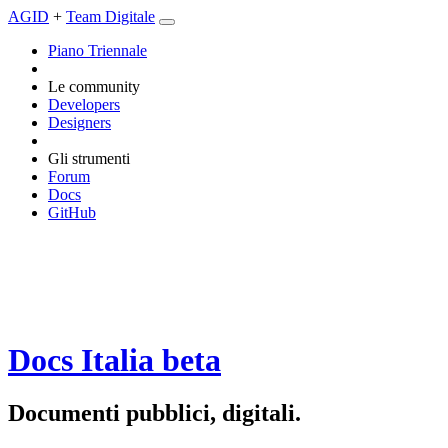
AGID
+
Team Digitale
Piano Triennale
Le community
Developers
Designers
Gli strumenti
Forum
Docs
GitHub
Docs Italia
beta
Documenti pubblici, digitali.