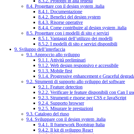
8.3.2. Prototipi in alta fedeltà
8.4. Progettare con il design system .italia
8.4.1. Documentazione
8.4.2. Benefici del design system
8.4.3. Risorse operative
8.4.4. Come contribuire al design system .italia
8.5. Progettare con i modelli di sito e servizi
8.5.1. Vantaggi dell’utilizzo dei modelli
8.5.2. I modelli di sito e servizi disponibili
9. Sviluppo dell’interfaccia
9.1. Approccio allo sviluppo
9.1.1. Attività preliminari
9.1.2. Web design responsivo e accessibile
9.1.3. Mobile first
9.1.4. Progressive enhancement e Graceful degrad
9.2. Strumenti di supporto allo sviluppo del software
9.2.1. Feature detection
9.2.2. Verificare le feature disponibili con Can I us
9.2.3. Strumenti e risorse per CSS e JavaScript
9.2.4. Supporto browser
9.2.5. Misurare le prestazioni
9.3. Catalogo del riuso
9.4. Sviluppare con il design system .italia
9.4.1. Il framework Bootstrap Italia
9.4.2. Il kit di sviluppo React