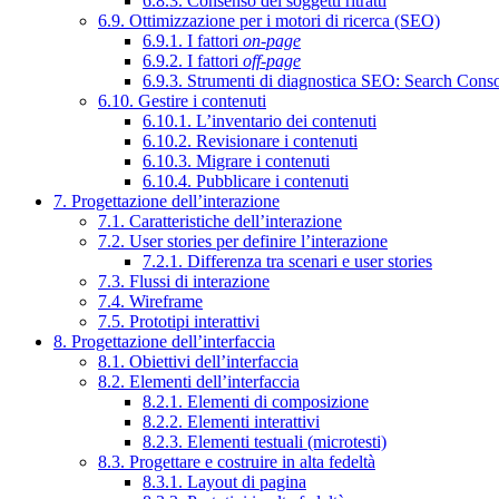
6.8.3. Consenso dei soggetti ritratti
6.9. Ottimizzazione per i motori di ricerca (SEO)
6.9.1. I fattori
on-page
6.9.2. I fattori
off-page
6.9.3. Strumenti di diagnostica SEO: Search Cons
6.10. Gestire i contenuti
6.10.1. L’inventario dei contenuti
6.10.2. Revisionare i contenuti
6.10.3. Migrare i contenuti
6.10.4. Pubblicare i contenuti
7. Progettazione dell’interazione
7.1. Caratteristiche dell’interazione
7.2. User stories per definire l’interazione
7.2.1. Differenza tra scenari e user stories
7.3. Flussi di interazione
7.4. Wireframe
7.5. Prototipi interattivi
8. Progettazione dell’interfaccia
8.1. Obiettivi dell’interfaccia
8.2. Elementi dell’interfaccia
8.2.1. Elementi di composizione
8.2.2. Elementi interattivi
8.2.3. Elementi testuali (microtesti)
8.3. Progettare e costruire in alta fedeltà
8.3.1. Layout di pagina