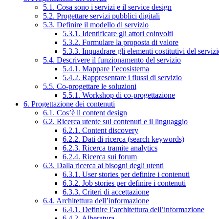
5.1. Cosa sono i servizi e il service design
5.2. Progettare servizi pubblici digitali
5.3. Definire il modello di servizio
5.3.1. Identificare gli attori coinvolti
5.3.2. Formulare la proposta di valore
5.3.3. Inquadrare gli elementi costitutivi del serviz
5.4. Descrivere il funzionamento del servizio
5.4.1. Mappare l’ecosistema
5.4.2. Rappresentare i flussi di servizio
5.5. Co-progettare le soluzioni
5.5.1. Workshop di co-progettazione
6. Progettazione dei contenuti
6.1. Cos’è il content design
6.2. Ricerca utente sui contenuti e il linguaggio
6.2.1. Content discovery
6.2.2. Dati di ricerca (search keywords)
6.2.3. Ricerca tramite analytics
6.2.4. Ricerca sui forum
6.3. Dalla ricerca ai bisogni degli utenti
6.3.1. User stories per definire i contenuti
6.3.2. Job stories per definire i contenuti
6.3.3. Criteri di accettazione
6.4. Architettura dell’informazione
6.4.1. Definire l’architettura dell’informazione
6.4.2. Alberatura