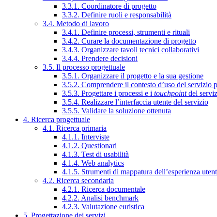
3.3.1. Coordinatore di progetto
3.3.2. Definire ruoli e responsabilità
3.4. Metodo di lavoro
3.4.1. Definire processi, strumenti e rituali
3.4.2. Curare la documentazione di progetto
3.4.3. Organizzare tavoli tecnici collaborativi
3.4.4. Prendere decisioni
3.5. Il processo progettuale
3.5.1. Organizzare il progetto e la sua gestione
3.5.2. Comprendere il contesto d’uso del servizio 
3.5.3. Progettare i processi e i
touchpoint
del servi
3.5.4. Realizzare l’interfaccia utente del servizio
3.5.5. Validare la soluzione ottenuta
4. Ricerca progettuale
4.1. Ricerca primaria
4.1.1. Interviste
4.1.2. Questionari
4.1.3. Test di usabilità
4.1.4. Web analytics
4.1.5. Strumenti di mappatura dell’esperienza uten
4.2. Ricerca secondaria
4.2.1. Ricerca documentale
4.2.2. Analisi benchmark
4.2.3. Valutazione euristica
5. Progettazione dei servizi