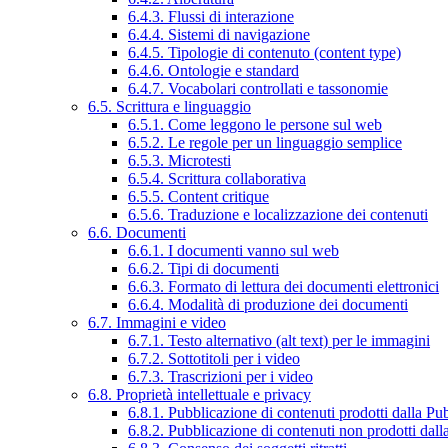
6.4.3. Flussi di interazione
6.4.4. Sistemi di navigazione
6.4.5. Tipologie di contenuto (content type)
6.4.6. Ontologie e standard
6.4.7. Vocabolari controllati e tassonomie
6.5. Scrittura e linguaggio
6.5.1. Come leggono le persone sul web
6.5.2. Le regole per un linguaggio semplice
6.5.3. Microtesti
6.5.4. Scrittura collaborativa
6.5.5. Content critique
6.5.6. Traduzione e localizzazione dei contenuti
6.6. Documenti
6.6.1. I documenti vanno sul web
6.6.2. Tipi di documenti
6.6.3. Formato di lettura dei documenti elettronici
6.6.4. Modalità di produzione dei documenti
6.7. Immagini e video
6.7.1. Testo alternativo (alt text) per le immagini
6.7.2. Sottotitoli per i video
6.7.3. Trascrizioni per i video
6.8. Proprietà intellettuale e privacy
6.8.1. Pubblicazione di contenuti prodotti dalla P
6.8.2. Pubblicazione di contenuti non prodotti dal