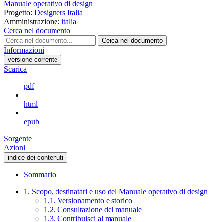
Manuale operativo di design
Progetto:
Designers Italia
Amministrazione:
italia
Cerca nel documento
Cerca nel documento
Informazioni
versione-corrente
Scarica
pdf
html
epub
Sorgente
Azioni
indice dei contenuti
Sommario
1. Scopo, destinatari e uso del Manuale operativo di design
1.1. Versionamento e storico
1.2. Consultazione del manuale
1.3. Contribuisci al manuale