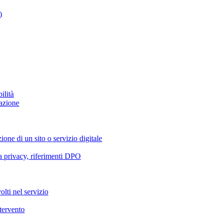
)
ilità
azione
ione di un sito o servizio digitale
va privacy, riferimenti DPO
olti nel servizio
ntervento