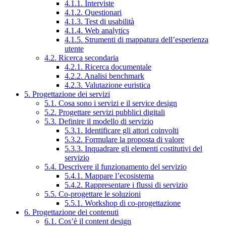
4.1.1. Interviste
4.1.2. Questionari
4.1.3. Test di usabilità
4.1.4. Web analytics
4.1.5. Strumenti di mappatura dell’esperienza
utente
4.2. Ricerca secondaria
4.2.1. Ricerca documentale
4.2.2. Analisi benchmark
4.2.3. Valutazione euristica
5. Progettazione dei servizi
5.1. Cosa sono i servizi e il service design
5.2. Progettare servizi pubblici digitali
5.3. Definire il modello di servizio
5.3.1. Identificare gli attori coinvolti
5.3.2. Formulare la proposta di valore
5.3.3. Inquadrare gli elementi costitutivi del
servizio
5.4. Descrivere il funzionamento del servizio
5.4.1. Mappare l’ecosistema
5.4.2. Rappresentare i flussi di servizio
5.5. Co-progettare le soluzioni
5.5.1. Workshop di co-progettazione
6. Progettazione dei contenuti
6.1. Cos’è il content design