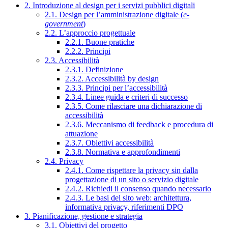
2. Introduzione al design per i servizi pubblici digitali
2.1. Design per l’amministrazione digitale (
e-
government
)
2.2. L’approccio progettuale
2.2.1. Buone pratiche
2.2.2. Principi
2.3. Accessibilità
2.3.1. Definizione
2.3.2. Accessibilità by design
2.3.3. Principi per l’accessibilità
2.3.4. Linee guida e criteri di successo
2.3.5. Come rilasciare una dichiarazione di
accessibilità
2.3.6. Meccanismo di feedback e procedura di
attuazione
2.3.7. Obiettivi accessibilità
2.3.8. Normativa e approfondimenti
2.4. Privacy
2.4.1. Come rispettare la privacy sin dalla
progettazione di un sito o servizio digitale
2.4.2. Richiedi il consenso quando necessario
2.4.3. Le basi del sito web: architettura,
informativa privacy, riferimenti DPO
3. Pianificazione, gestione e strategia
3.1. Obiettivi del progetto