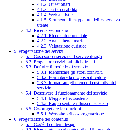
4.1.2. Questionari
4.1.3. Test di usabilità
4.1.4. Web analytics
4.1.5. Strumenti di mappatura dell’esperienza
utente
4.2. Ricerca secondaria
4.2.1. Ricerca documentale
4.2.2. Analisi benchmark
4.2.3. Valutazione euristica
5. Progettazione dei servizi
5.1. Cosa sono i servizi e il service design
5.2. Progettare servizi pubblici digitali
5.3. Definire il modello di servizio
5.3.1. Identificare gli attori coinvolti
5.3.2. Formulare la proposta di valore
5.3.3. Inquadrare gli elementi costitutivi del
servizio
5.4. Descrivere il funzionamento del servizio
5.4.1. Mappare l’ecosistema
5.4.2. Rappresentare i flussi di servizio
5.5. Co-progettare le soluzioni
5.5.1. Workshop di co-progettazione
6. Progettazione dei contenuti
6.1. Cos’è il content design
6.2. Ricerca utente sui contenuti e il linguaggio