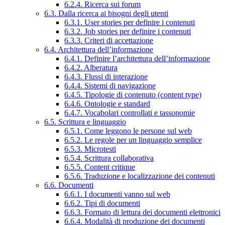
6.2.4. Ricerca sui forum
6.3. Dalla ricerca ai bisogni degli utenti
6.3.1. User stories per definire i contenuti
6.3.2. Job stories per definire i contenuti
6.3.3. Criteri di accettazione
6.4. Architettura dell’informazione
6.4.1. Definire l’architettura dell’informazione
6.4.2. Alberatura
6.4.3. Flussi di interazione
6.4.4. Sistemi di navigazione
6.4.5. Tipologie di contenuto (content type)
6.4.6. Ontologie e standard
6.4.7. Vocabolari controllati e tassonomie
6.5. Scrittura e linguaggio
6.5.1. Come leggono le persone sul web
6.5.2. Le regole per un linguaggio semplice
6.5.3. Microtesti
6.5.4. Scrittura collaborativa
6.5.5. Content critique
6.5.6. Traduzione e localizzazione dei contenuti
6.6. Documenti
6.6.1. I documenti vanno sul web
6.6.2. Tipi di documenti
6.6.3. Formato di lettura dei documenti elettronici
6.6.4. Modalità di produzione dei documenti