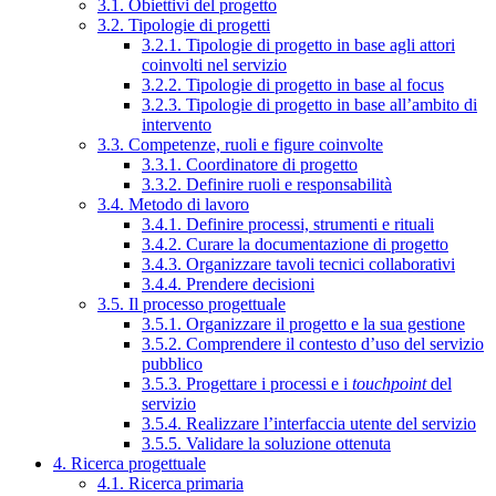
3.1. Obiettivi del progetto
3.2. Tipologie di progetti
3.2.1. Tipologie di progetto in base agli attori
coinvolti nel servizio
3.2.2. Tipologie di progetto in base al focus
3.2.3. Tipologie di progetto in base all’ambito di
intervento
3.3. Competenze, ruoli e figure coinvolte
3.3.1. Coordinatore di progetto
3.3.2. Definire ruoli e responsabilità
3.4. Metodo di lavoro
3.4.1. Definire processi, strumenti e rituali
3.4.2. Curare la documentazione di progetto
3.4.3. Organizzare tavoli tecnici collaborativi
3.4.4. Prendere decisioni
3.5. Il processo progettuale
3.5.1. Organizzare il progetto e la sua gestione
3.5.2. Comprendere il contesto d’uso del servizio
pubblico
3.5.3. Progettare i processi e i
touchpoint
del
servizio
3.5.4. Realizzare l’interfaccia utente del servizio
3.5.5. Validare la soluzione ottenuta
4. Ricerca progettuale
4.1. Ricerca primaria