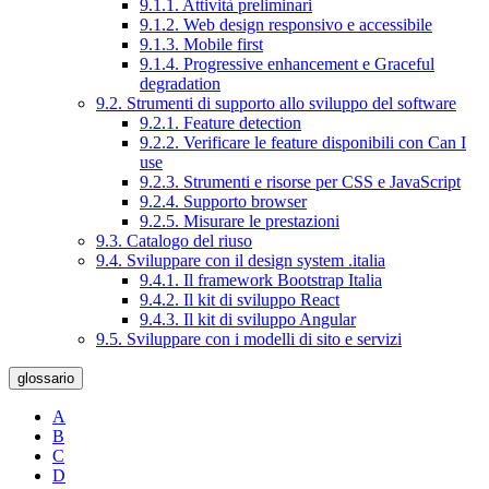
9.1.1. Attività preliminari
9.1.2. Web design responsivo e accessibile
9.1.3. Mobile first
9.1.4. Progressive enhancement e Graceful
degradation
9.2. Strumenti di supporto allo sviluppo del software
9.2.1. Feature detection
9.2.2. Verificare le feature disponibili con Can I
use
9.2.3. Strumenti e risorse per CSS e JavaScript
9.2.4. Supporto browser
9.2.5. Misurare le prestazioni
9.3. Catalogo del riuso
9.4. Sviluppare con il design system .italia
9.4.1. Il framework Bootstrap Italia
9.4.2. Il kit di sviluppo React
9.4.3. Il kit di sviluppo Angular
9.5. Sviluppare con i modelli di sito e servizi
glossario
A
B
C
D