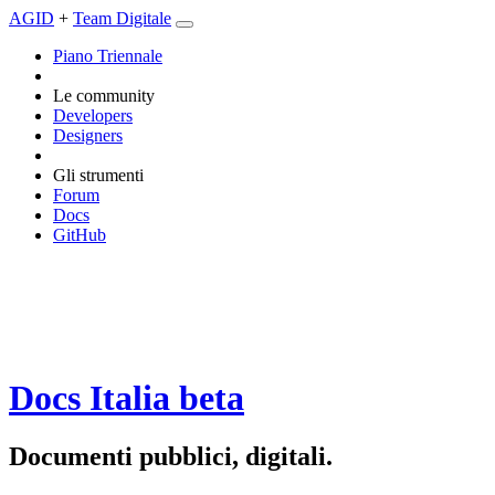
AGID
+
Team Digitale
Piano Triennale
Le community
Developers
Designers
Gli strumenti
Forum
Docs
GitHub
Docs Italia
beta
Documenti pubblici, digitali.