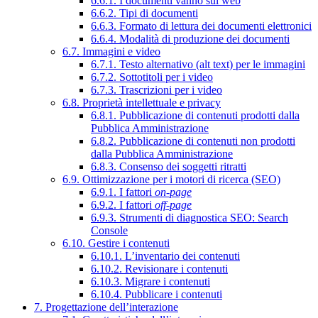
6.6.1. I documenti vanno sul web
6.6.2. Tipi di documenti
6.6.3. Formato di lettura dei documenti elettronici
6.6.4. Modalità di produzione dei documenti
6.7. Immagini e video
6.7.1. Testo alternativo (alt text) per le immagini
6.7.2. Sottotitoli per i video
6.7.3. Trascrizioni per i video
6.8. Proprietà intellettuale e privacy
6.8.1. Pubblicazione di contenuti prodotti dalla
Pubblica Amministrazione
6.8.2. Pubblicazione di contenuti non prodotti
dalla Pubblica Amministrazione
6.8.3. Consenso dei soggetti ritratti
6.9. Ottimizzazione per i motori di ricerca (SEO)
6.9.1. I fattori
on-page
6.9.2. I fattori
off-page
6.9.3. Strumenti di diagnostica SEO: Search
Console
6.10. Gestire i contenuti
6.10.1. L’inventario dei contenuti
6.10.2. Revisionare i contenuti
6.10.3. Migrare i contenuti
6.10.4. Pubblicare i contenuti
7. Progettazione dell’interazione