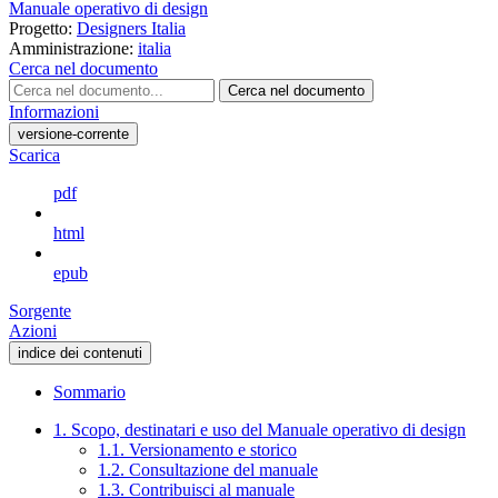
Manuale operativo di design
Progetto:
Designers Italia
Amministrazione:
italia
Cerca nel documento
Cerca nel documento
Informazioni
versione-corrente
Scarica
pdf
html
epub
Sorgente
Azioni
indice dei contenuti
Sommario
1. Scopo, destinatari e uso del Manuale operativo di design
1.1. Versionamento e storico
1.2. Consultazione del manuale
1.3. Contribuisci al manuale