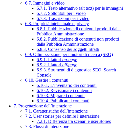
6.7. Immagini e video
6.7.1. Testo alternativo (alt text) per le immagini
6.7.2. Sottotitoli per i video
6.7.3. Trascrizioni per i video
6.8. Proprietà intellettuale e privacy
6.8.1. Pubblicazione di contenuti prodotti dalla
Pubblica Amministrazione
6.8.2. Pubblicazione di contenuti non prodotti
dalla Pubblica Amministrazione
6.8.3. Consenso dei soggetti ritratti
6.9. Ottimizzazione per i motori di ricerca (SEO)
6.9.1. I fattori
on-page
6.9.2. I fattori
off-page
6.9.3. Strumenti di diagnostica SEO: Search
Console
6.10. Gestire i contenuti
6.10.1. L’inventario dei contenuti
6.10.2. Revisionare i contenuti
6.10.3. Migrare i contenuti
6.10.4. Pubblicare i contenuti
7. Progettazione dell’interazione
7.1. Caratteristiche dell’interazione
7.2. User stories per definire l’interazione
7.2.1. Differenza tra scenari e user stories
7.3. Flussi di interazione