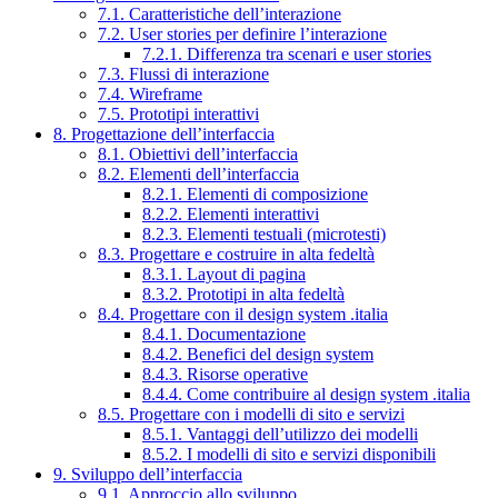
7.1. Caratteristiche dell’interazione
7.2. User stories per definire l’interazione
7.2.1. Differenza tra scenari e user stories
7.3. Flussi di interazione
7.4. Wireframe
7.5. Prototipi interattivi
8. Progettazione dell’interfaccia
8.1. Obiettivi dell’interfaccia
8.2. Elementi dell’interfaccia
8.2.1. Elementi di composizione
8.2.2. Elementi interattivi
8.2.3. Elementi testuali (microtesti)
8.3. Progettare e costruire in alta fedeltà
8.3.1. Layout di pagina
8.3.2. Prototipi in alta fedeltà
8.4. Progettare con il design system .italia
8.4.1. Documentazione
8.4.2. Benefici del design system
8.4.3. Risorse operative
8.4.4. Come contribuire al design system .italia
8.5. Progettare con i modelli di sito e servizi
8.5.1. Vantaggi dell’utilizzo dei modelli
8.5.2. I modelli di sito e servizi disponibili
9. Sviluppo dell’interfaccia
9.1. Approccio allo sviluppo