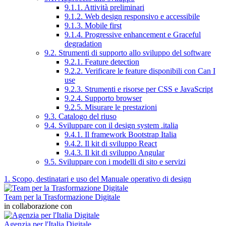
9.1.1. Attività preliminari
9.1.2. Web design responsivo e accessibile
9.1.3. Mobile first
9.1.4. Progressive enhancement e Graceful
degradation
9.2. Strumenti di supporto allo sviluppo del software
9.2.1. Feature detection
9.2.2. Verificare le feature disponibili con Can I
use
9.2.3. Strumenti e risorse per CSS e JavaScript
9.2.4. Supporto browser
9.2.5. Misurare le prestazioni
9.3. Catalogo del riuso
9.4. Sviluppare con il design system .italia
9.4.1. Il framework Bootstrap Italia
9.4.2. Il kit di sviluppo React
9.4.3. Il kit di sviluppo Angular
9.5. Sviluppare con i modelli di sito e servizi
1. Scopo, destinatari e uso del Manuale operativo di design
Team per la Trasformazione Digitale
in collaborazione con
Agenzia per l'Italia Digitale