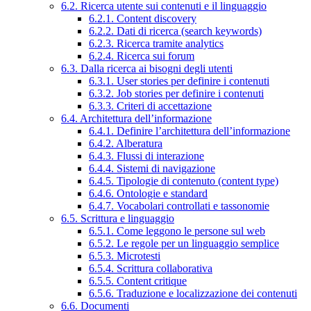
6.2. Ricerca utente sui contenuti e il linguaggio
6.2.1. Content discovery
6.2.2. Dati di ricerca (search keywords)
6.2.3. Ricerca tramite analytics
6.2.4. Ricerca sui forum
6.3. Dalla ricerca ai bisogni degli utenti
6.3.1. User stories per definire i contenuti
6.3.2. Job stories per definire i contenuti
6.3.3. Criteri di accettazione
6.4. Architettura dell’informazione
6.4.1. Definire l’architettura dell’informazione
6.4.2. Alberatura
6.4.3. Flussi di interazione
6.4.4. Sistemi di navigazione
6.4.5. Tipologie di contenuto (content type)
6.4.6. Ontologie e standard
6.4.7. Vocabolari controllati e tassonomie
6.5. Scrittura e linguaggio
6.5.1. Come leggono le persone sul web
6.5.2. Le regole per un linguaggio semplice
6.5.3. Microtesti
6.5.4. Scrittura collaborativa
6.5.5. Content critique
6.5.6. Traduzione e localizzazione dei contenuti
6.6. Documenti