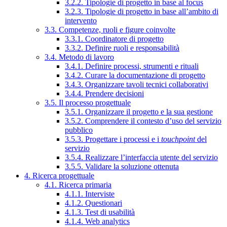
3.2.2. Tipologie di progetto in base al focus
3.2.3. Tipologie di progetto in base all’ambito di
intervento
3.3. Competenze, ruoli e figure coinvolte
3.3.1. Coordinatore di progetto
3.3.2. Definire ruoli e responsabilità
3.4. Metodo di lavoro
3.4.1. Definire processi, strumenti e rituali
3.4.2. Curare la documentazione di progetto
3.4.3. Organizzare tavoli tecnici collaborativi
3.4.4. Prendere decisioni
3.5. Il processo progettuale
3.5.1. Organizzare il progetto e la sua gestione
3.5.2. Comprendere il contesto d’uso del servizio
pubblico
3.5.3. Progettare i processi e i
touchpoint
del
servizio
3.5.4. Realizzare l’interfaccia utente del servizio
3.5.5. Validare la soluzione ottenuta
4. Ricerca progettuale
4.1. Ricerca primaria
4.1.1. Interviste
4.1.2. Questionari
4.1.3. Test di usabilità
4.1.4. Web analytics