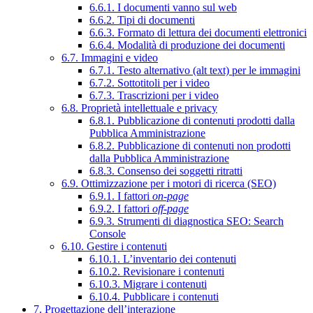
6.6.1. I documenti vanno sul web
6.6.2. Tipi di documenti
6.6.3. Formato di lettura dei documenti elettronici
6.6.4. Modalità di produzione dei documenti
6.7. Immagini e video
6.7.1. Testo alternativo (alt text) per le immagini
6.7.2. Sottotitoli per i video
6.7.3. Trascrizioni per i video
6.8. Proprietà intellettuale e privacy
6.8.1. Pubblicazione di contenuti prodotti dalla
Pubblica Amministrazione
6.8.2. Pubblicazione di contenuti non prodotti
dalla Pubblica Amministrazione
6.8.3. Consenso dei soggetti ritratti
6.9. Ottimizzazione per i motori di ricerca (SEO)
6.9.1. I fattori
on-page
6.9.2. I fattori
off-page
6.9.3. Strumenti di diagnostica SEO: Search
Console
6.10. Gestire i contenuti
6.10.1. L’inventario dei contenuti
6.10.2. Revisionare i contenuti
6.10.3. Migrare i contenuti
6.10.4. Pubblicare i contenuti
7. Progettazione dell’interazione