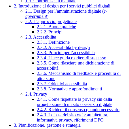
1.3. Contribuisci al manuale
2. Introduzione al design per i servizi pubblici digitali
2.1. Design per l’amministrazione digitale (
e-
government
)
2.2. L’approccio progettuale
2.2.1. Buone pratiche
2.2.2. Principi
2.3. Accessibilità
2.3.1. Definizione
2.3.2. Accessibilità by design
2.3.3. Principi per l’accessibilità
2.3.4. Linee guida e criteri di successo
2.3.5. Come rilasciare una dichiarazione di
accessibilità
2.3.6. Meccanismo di feedback e procedura di
attuazione
2.3.7. Obiettivi accessibilità
2.3.8. Normativa e approfondimenti
2.4. Privacy
2.4.1. Come rispettare la privacy sin dalla
progettazione di un sito o servizio digitale
2.4.2. Richiedi il consenso quando necessario
2.4.3. Le basi del sito web: architettura,
informativa privacy, riferimenti DPO
3. Pianificazione, gestione e strategia