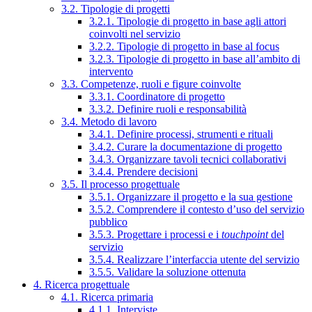
3.2. Tipologie di progetti
3.2.1. Tipologie di progetto in base agli attori
coinvolti nel servizio
3.2.2. Tipologie di progetto in base al focus
3.2.3. Tipologie di progetto in base all’ambito di
intervento
3.3. Competenze, ruoli e figure coinvolte
3.3.1. Coordinatore di progetto
3.3.2. Definire ruoli e responsabilità
3.4. Metodo di lavoro
3.4.1. Definire processi, strumenti e rituali
3.4.2. Curare la documentazione di progetto
3.4.3. Organizzare tavoli tecnici collaborativi
3.4.4. Prendere decisioni
3.5. Il processo progettuale
3.5.1. Organizzare il progetto e la sua gestione
3.5.2. Comprendere il contesto d’uso del servizio
pubblico
3.5.3. Progettare i processi e i
touchpoint
del
servizio
3.5.4. Realizzare l’interfaccia utente del servizio
3.5.5. Validare la soluzione ottenuta
4. Ricerca progettuale
4.1. Ricerca primaria
4.1.1. Interviste