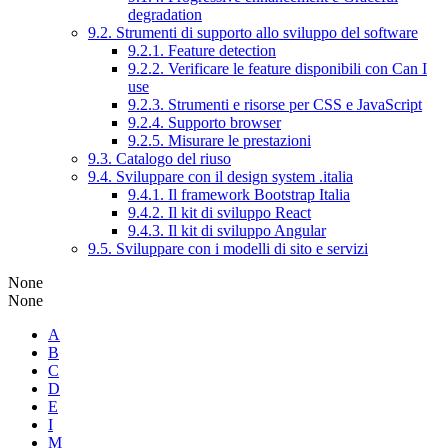
degradation
9.2. Strumenti di supporto allo sviluppo del software
9.2.1. Feature detection
9.2.2. Verificare le feature disponibili con Can I
use
9.2.3. Strumenti e risorse per CSS e JavaScript
9.2.4. Supporto browser
9.2.5. Misurare le prestazioni
9.3. Catalogo del riuso
9.4. Sviluppare con il design system .italia
9.4.1. Il framework Bootstrap Italia
9.4.2. Il kit di sviluppo React
9.4.3. Il kit di sviluppo Angular
9.5. Sviluppare con i modelli di sito e servizi
None
None
A
B
C
D
E
I
M