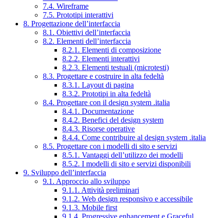
7.4. Wireframe
7.5. Prototipi interattivi
8. Progettazione dell’interfaccia
8.1. Obiettivi dell’interfaccia
8.2. Elementi dell’interfaccia
8.2.1. Elementi di composizione
8.2.2. Elementi interattivi
8.2.3. Elementi testuali (microtesti)
8.3. Progettare e costruire in alta fedeltà
8.3.1. Layout di pagina
8.3.2. Prototipi in alta fedeltà
8.4. Progettare con il design system .italia
8.4.1. Documentazione
8.4.2. Benefici del design system
8.4.3. Risorse operative
8.4.4. Come contribuire al design system .italia
8.5. Progettare con i modelli di sito e servizi
8.5.1. Vantaggi dell’utilizzo dei modelli
8.5.2. I modelli di sito e servizi disponibili
9. Sviluppo dell’interfaccia
9.1. Approccio allo sviluppo
9.1.1. Attività preliminari
9.1.2. Web design responsivo e accessibile
9.1.3. Mobile first
9.1.4. Progressive enhancement e Graceful