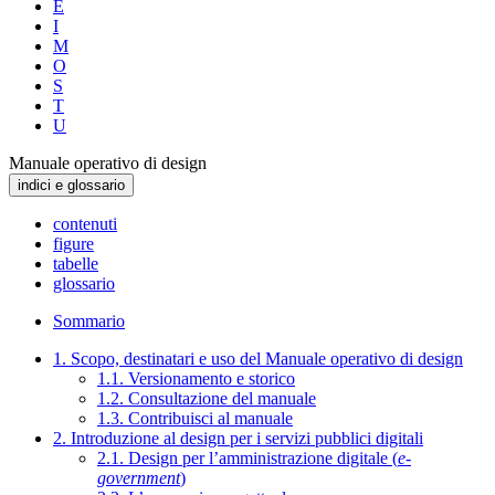
E
I
M
O
S
T
U
Manuale operativo di design
indici e glossario
contenuti
figure
tabelle
glossario
Sommario
1. Scopo, destinatari e uso del Manuale operativo di design
1.1. Versionamento e storico
1.2. Consultazione del manuale
1.3. Contribuisci al manuale
2. Introduzione al design per i servizi pubblici digitali
2.1. Design per l’amministrazione digitale (
e-
government
)