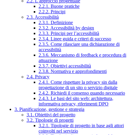
2.2. L’approccio progettuale
2.2.1. Buone pratiche
2.2.2. Principi
2.3. Accessibilità
2.3.1. Definizione
2.3.2. Accessibilità by design
2.3.3. Principi per l’accessibilità
2.3.4. Linee guida e criteri di successo
2.3.5. Come rilasciare una dichiarazione di
accessibilità
2.3.6. Meccanismo di feedback e procedura di
attuazione
2.3.7. Obiettivi accessibilità
2.3.8. Normativa e approfondimenti
2.4. Privacy
2.4.1. Come rispettare la privacy sin dalla
progettazione di un sito o servizio digitale
2.4.2. Richiedi il consenso quando necessario
2.4.3. Le basi del sito web: architettura,
informativa privacy, riferimenti DPO
3. Pianificazione, gestione e strategia
3.1. Obiettivi del progetto
3.2. Tipologie di progetti
3.2.1. Tipologie di progetto in base agli attori
coinvolti nel servizio