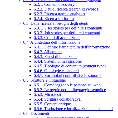
6.2.1. Content discovery
6.2.2. Dati di ricerca (search keywords)
6.2.3. Ricerca tramite analytics
6.2.4. Ricerca sui forum
6.3. Dalla ricerca ai bisogni degli utenti
6.3.1. User stories per definire i contenuti
6.3.2. Job stories per definire i contenuti
6.3.3. Criteri di accettazione
6.4. Architettura dell’informazione
6.4.1. Definire l’architettura dell’informazione
6.4.2. Alberatura
6.4.3. Flussi di interazione
6.4.4. Sistemi di navigazione
6.4.5. Tipologie di contenuto (content type)
6.4.6. Ontologie e standard
6.4.7. Vocabolari controllati e tassonomie
6.5. Scrittura e linguaggio
6.5.1. Come leggono le persone sul web
6.5.2. Le regole per un linguaggio semplice
6.5.3. Microtesti
6.5.4. Scrittura collaborativa
6.5.5. Content critique
6.5.6. Traduzione e localizzazione dei contenuti
6.6. Documenti