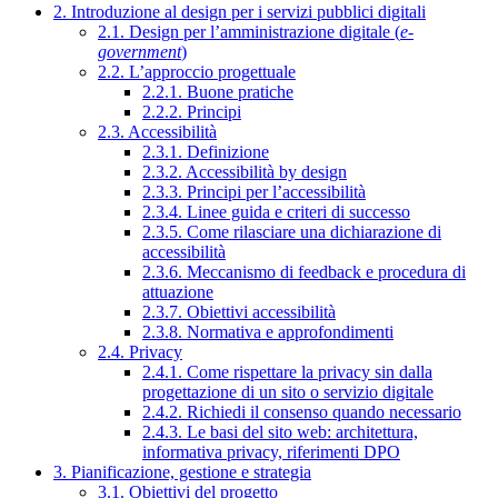
2. Introduzione al design per i servizi pubblici digitali
2.1. Design per l’amministrazione digitale (
e-
government
)
2.2. L’approccio progettuale
2.2.1. Buone pratiche
2.2.2. Principi
2.3. Accessibilità
2.3.1. Definizione
2.3.2. Accessibilità by design
2.3.3. Principi per l’accessibilità
2.3.4. Linee guida e criteri di successo
2.3.5. Come rilasciare una dichiarazione di
accessibilità
2.3.6. Meccanismo di feedback e procedura di
attuazione
2.3.7. Obiettivi accessibilità
2.3.8. Normativa e approfondimenti
2.4. Privacy
2.4.1. Come rispettare la privacy sin dalla
progettazione di un sito o servizio digitale
2.4.2. Richiedi il consenso quando necessario
2.4.3. Le basi del sito web: architettura,
informativa privacy, riferimenti DPO
3. Pianificazione, gestione e strategia
3.1. Obiettivi del progetto