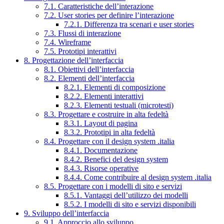
7.1. Caratteristiche dell’interazione
7.2. User stories per definire l’interazione
7.2.1. Differenza tra scenari e user stories
7.3. Flussi di interazione
7.4. Wireframe
7.5. Prototipi interattivi
8. Progettazione dell’interfaccia
8.1. Obiettivi dell’interfaccia
8.2. Elementi dell’interfaccia
8.2.1. Elementi di composizione
8.2.2. Elementi interattivi
8.2.3. Elementi testuali (microtesti)
8.3. Progettare e costruire in alta fedeltà
8.3.1. Layout di pagina
8.3.2. Prototipi in alta fedeltà
8.4. Progettare con il design system .italia
8.4.1. Documentazione
8.4.2. Benefici del design system
8.4.3. Risorse operative
8.4.4. Come contribuire al design system .italia
8.5. Progettare con i modelli di sito e servizi
8.5.1. Vantaggi dell’utilizzo dei modelli
8.5.2. I modelli di sito e servizi disponibili
9. Sviluppo dell’interfaccia
9.1. Approccio allo sviluppo