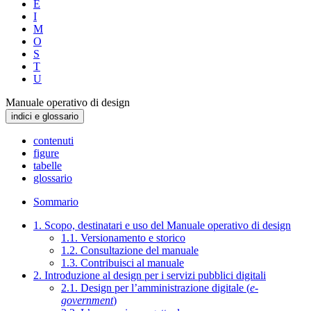
E
I
M
O
S
T
U
Manuale operativo di design
indici e glossario
contenuti
figure
tabelle
glossario
Sommario
1. Scopo, destinatari e uso del Manuale operativo di design
1.1. Versionamento e storico
1.2. Consultazione del manuale
1.3. Contribuisci al manuale
2. Introduzione al design per i servizi pubblici digitali
2.1. Design per l’amministrazione digitale (
e-
government
)