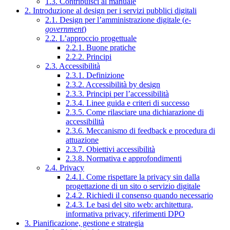
1.3. Contribuisci al manuale
2. Introduzione al design per i servizi pubblici digitali
2.1. Design per l’amministrazione digitale (
e-
government
)
2.2. L’approccio progettuale
2.2.1. Buone pratiche
2.2.2. Principi
2.3. Accessibilità
2.3.1. Definizione
2.3.2. Accessibilità by design
2.3.3. Principi per l’accessibilità
2.3.4. Linee guida e criteri di successo
2.3.5. Come rilasciare una dichiarazione di
accessibilità
2.3.6. Meccanismo di feedback e procedura di
attuazione
2.3.7. Obiettivi accessibilità
2.3.8. Normativa e approfondimenti
2.4. Privacy
2.4.1. Come rispettare la privacy sin dalla
progettazione di un sito o servizio digitale
2.4.2. Richiedi il consenso quando necessario
2.4.3. Le basi del sito web: architettura,
informativa privacy, riferimenti DPO
3. Pianificazione, gestione e strategia