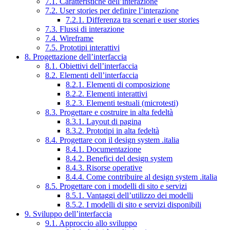
7.1. Caratteristiche dell’interazione
7.2. User stories per definire l’interazione
7.2.1. Differenza tra scenari e user stories
7.3. Flussi di interazione
7.4. Wireframe
7.5. Prototipi interattivi
8. Progettazione dell’interfaccia
8.1. Obiettivi dell’interfaccia
8.2. Elementi dell’interfaccia
8.2.1. Elementi di composizione
8.2.2. Elementi interattivi
8.2.3. Elementi testuali (microtesti)
8.3. Progettare e costruire in alta fedeltà
8.3.1. Layout di pagina
8.3.2. Prototipi in alta fedeltà
8.4. Progettare con il design system .italia
8.4.1. Documentazione
8.4.2. Benefici del design system
8.4.3. Risorse operative
8.4.4. Come contribuire al design system .italia
8.5. Progettare con i modelli di sito e servizi
8.5.1. Vantaggi dell’utilizzo dei modelli
8.5.2. I modelli di sito e servizi disponibili
9. Sviluppo dell’interfaccia
9.1. Approccio allo sviluppo