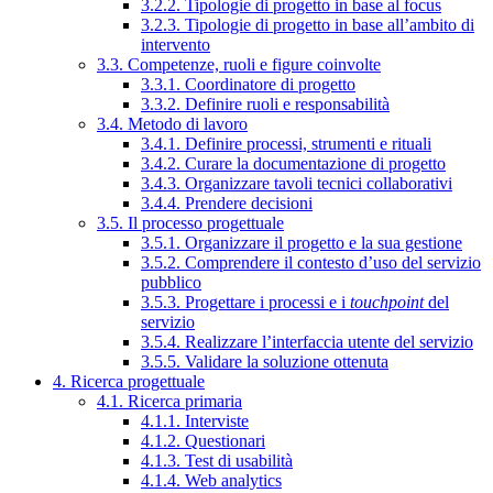
3.2.2. Tipologie di progetto in base al focus
3.2.3. Tipologie di progetto in base all’ambito di
intervento
3.3. Competenze, ruoli e figure coinvolte
3.3.1. Coordinatore di progetto
3.3.2. Definire ruoli e responsabilità
3.4. Metodo di lavoro
3.4.1. Definire processi, strumenti e rituali
3.4.2. Curare la documentazione di progetto
3.4.3. Organizzare tavoli tecnici collaborativi
3.4.4. Prendere decisioni
3.5. Il processo progettuale
3.5.1. Organizzare il progetto e la sua gestione
3.5.2. Comprendere il contesto d’uso del servizio
pubblico
3.5.3. Progettare i processi e i
touchpoint
del
servizio
3.5.4. Realizzare l’interfaccia utente del servizio
3.5.5. Validare la soluzione ottenuta
4. Ricerca progettuale
4.1. Ricerca primaria
4.1.1. Interviste
4.1.2. Questionari
4.1.3. Test di usabilità
4.1.4. Web analytics