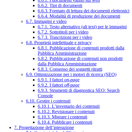
6.6.1. I documenti vanno sul web
6.6.2. Tipi di documenti
6.6.3. Formato di lettura dei documenti elettronici
6.6.4. Modalità di produzione dei documenti
6.7. Immagini e video
6.7.1. Testo alternativo (alt text) per le immagini
6.7.2. Sottotitoli per i video
6.7.3. Trascrizioni per i video
6.8. Proprietà intellettuale e privacy
6.8.1. Pubblicazione di contenuti prodotti dalla
Pubblica Amministrazione
6.8.2. Pubblicazione di contenuti non prodotti
dalla Pubblica Amministrazione
6.8.3. Consenso dei soggetti ritratti
6.9. Ottimizzazione per i motori di ricerca (SEO)
6.9.1. I fattori
on-page
6.9.2. I fattori
off-page
6.9.3. Strumenti di diagnostica SEO: Search
Console
6.10. Gestire i contenuti
6.10.1. L’inventario dei contenuti
6.10.2. Revisionare i contenuti
6.10.3. Migrare i contenuti
6.10.4. Pubblicare i contenuti
7. Progettazione dell’interazione