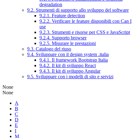
degradation
9.2. Strumenti di supporto allo sviluppo del software
9.2.1. Feature detection
9.2.2. Verificare le feature disponibili con Can I
use
9.2.3. Strumenti e risorse per CSS e JavaScript
9.2.4. Supporto browser
9.2.5. Misurare le prestazioni
9.3. Catalogo del riuso
9.4. Sviluppare con il design system .italia
9.4.1. Il framework Bootstrap Italia
9.4.2. Il kit di sviluppo React
9.4.3. Il kit di sviluppo Angular
9.5. Sviluppare con i modelli di sito e servizi
None
None
A
B
C
D
E
I
M