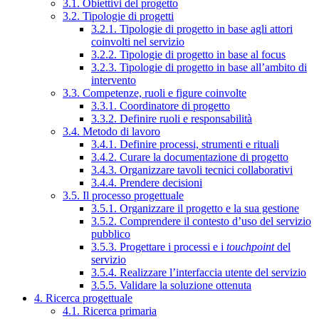
3.1. Obiettivi del progetto
3.2. Tipologie di progetti
3.2.1. Tipologie di progetto in base agli attori
coinvolti nel servizio
3.2.2. Tipologie di progetto in base al focus
3.2.3. Tipologie di progetto in base all’ambito di
intervento
3.3. Competenze, ruoli e figure coinvolte
3.3.1. Coordinatore di progetto
3.3.2. Definire ruoli e responsabilità
3.4. Metodo di lavoro
3.4.1. Definire processi, strumenti e rituali
3.4.2. Curare la documentazione di progetto
3.4.3. Organizzare tavoli tecnici collaborativi
3.4.4. Prendere decisioni
3.5. Il processo progettuale
3.5.1. Organizzare il progetto e la sua gestione
3.5.2. Comprendere il contesto d’uso del servizio
pubblico
3.5.3. Progettare i processi e i
touchpoint
del
servizio
3.5.4. Realizzare l’interfaccia utente del servizio
3.5.5. Validare la soluzione ottenuta
4. Ricerca progettuale
4.1. Ricerca primaria