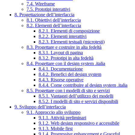
7.4. Wireframe
7.5. Prototipi interattivi
8. Progettazione dell’interfaccia
8.1. Obiettivi dell’interfaccia
8.2. Elementi dell’interfaccia
8.2.1. Elementi di composizione
8.2.2. Elementi interattivi
8.2.3. Elementi testuali (microtesti)
8.3. Progettare e costruire in alta fedeltà
8.3.1. Layout di pagina
8.3.2. Prototipi in alta fedeltà
8.4. Progettare con il design system .italia
8.4.1. Documentazione
8.4.2. Benefici del design system
8.4.3. Risorse operative
8.4.4. Come contribuire al design system .italia
8.5. Progettare con i modelli di sito e servizi
8.5.1. Vantaggi dell’utilizzo dei modelli
8.5.2. I modelli di sito e servizi disponibili
9. Sviluppo dell’interfaccia
9.1. Approccio allo sviluppo
9.1.1. Attività preliminari
9.1.2. Web design responsivo e accessibile
9.1.3. Mobile first
9.1.4. Progressive enhancement e Graceful