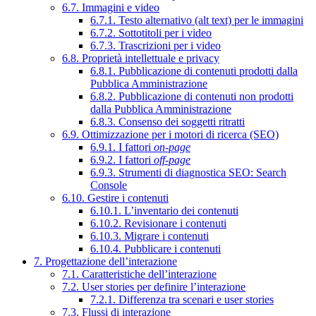
6.7. Immagini e video
6.7.1. Testo alternativo (alt text) per le immagini
6.7.2. Sottotitoli per i video
6.7.3. Trascrizioni per i video
6.8. Proprietà intellettuale e privacy
6.8.1. Pubblicazione di contenuti prodotti dalla
Pubblica Amministrazione
6.8.2. Pubblicazione di contenuti non prodotti
dalla Pubblica Amministrazione
6.8.3. Consenso dei soggetti ritratti
6.9. Ottimizzazione per i motori di ricerca (SEO)
6.9.1. I fattori
on-page
6.9.2. I fattori
off-page
6.9.3. Strumenti di diagnostica SEO: Search
Console
6.10. Gestire i contenuti
6.10.1. L’inventario dei contenuti
6.10.2. Revisionare i contenuti
6.10.3. Migrare i contenuti
6.10.4. Pubblicare i contenuti
7. Progettazione dell’interazione
7.1. Caratteristiche dell’interazione
7.2. User stories per definire l’interazione
7.2.1. Differenza tra scenari e user stories
7.3. Flussi di interazione