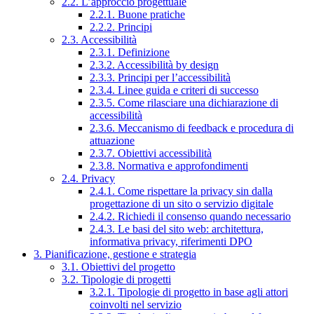
2.2. L’approccio progettuale
2.2.1. Buone pratiche
2.2.2. Principi
2.3. Accessibilità
2.3.1. Definizione
2.3.2. Accessibilità by design
2.3.3. Principi per l’accessibilità
2.3.4. Linee guida e criteri di successo
2.3.5. Come rilasciare una dichiarazione di
accessibilità
2.3.6. Meccanismo di feedback e procedura di
attuazione
2.3.7. Obiettivi accessibilità
2.3.8. Normativa e approfondimenti
2.4. Privacy
2.4.1. Come rispettare la privacy sin dalla
progettazione di un sito o servizio digitale
2.4.2. Richiedi il consenso quando necessario
2.4.3. Le basi del sito web: architettura,
informativa privacy, riferimenti DPO
3. Pianificazione, gestione e strategia
3.1. Obiettivi del progetto
3.2. Tipologie di progetti
3.2.1. Tipologie di progetto in base agli attori
coinvolti nel servizio