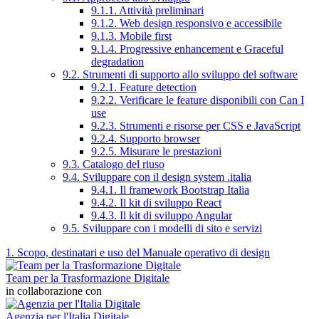
9.1.1. Attività preliminari
9.1.2. Web design responsivo e accessibile
9.1.3. Mobile first
9.1.4. Progressive enhancement e Graceful
degradation
9.2. Strumenti di supporto allo sviluppo del software
9.2.1. Feature detection
9.2.2. Verificare le feature disponibili con Can I
use
9.2.3. Strumenti e risorse per CSS e JavaScript
9.2.4. Supporto browser
9.2.5. Misurare le prestazioni
9.3. Catalogo del riuso
9.4. Sviluppare con il design system .italia
9.4.1. Il framework Bootstrap Italia
9.4.2. Il kit di sviluppo React
9.4.3. Il kit di sviluppo Angular
9.5. Sviluppare con i modelli di sito e servizi
1. Scopo, destinatari e uso del Manuale operativo di design
Team per la Trasformazione Digitale
in collaborazione con
Agenzia per l'Italia Digitale