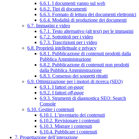
6.6.1. I documenti vanno sul web
6.6.2. Tipi di documenti
6.6.3. Formato di lettura dei documenti elettronici
6.6.4. Modalità di produzione dei documenti
6.7. Immagini e video
6.7.1. Testo alternativo (alt text) per le immagini
6.7.2. Sottotitoli per i video
6.7.3. Trascrizioni per i video
6.8. Proprietà intellettuale e privacy
6.8.1. Pubblicazione di contenuti prodotti dalla
Pubblica Amministrazione
6.8.2. Pubblicazione di contenuti non prodotti
dalla Pubblica Amministrazione
6.8.3. Consenso dei soggetti ritratti
6.9. Ottimizzazione per i motori di ricerca (SEO)
6.9.1. I fattori
on-page
6.9.2. I fattori
off-page
6.9.3. Strumenti di diagnostica SEO: Search
Console
6.10. Gestire i contenuti
6.10.1. L’inventario dei contenuti
6.10.2. Revisionare i contenuti
6.10.3. Migrare i contenuti
6.10.4. Pubblicare i contenuti
7. Progettazione dell’interazione