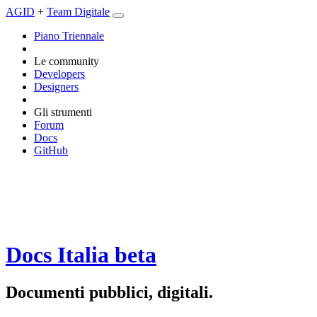
AGID
+
Team Digitale
Piano Triennale
Le community
Developers
Designers
Gli strumenti
Forum
Docs
GitHub
Docs Italia
beta
Documenti pubblici, digitali.