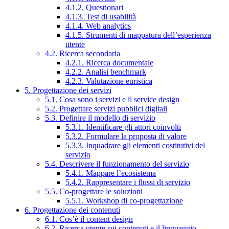
4.1.2. Questionari
4.1.3. Test di usabilità
4.1.4. Web analytics
4.1.5. Strumenti di mappatura dell’esperienza
utente
4.2. Ricerca secondaria
4.2.1. Ricerca documentale
4.2.2. Analisi benchmark
4.2.3. Valutazione euristica
5. Progettazione dei servizi
5.1. Cosa sono i servizi e il service design
5.2. Progettare servizi pubblici digitali
5.3. Definire il modello di servizio
5.3.1. Identificare gli attori coinvolti
5.3.2. Formulare la proposta di valore
5.3.3. Inquadrare gli elementi costitutivi del
servizio
5.4. Descrivere il funzionamento del servizio
5.4.1. Mappare l’ecosistema
5.4.2. Rappresentare i flussi di servizio
5.5. Co-progettare le soluzioni
5.5.1. Workshop di co-progettazione
6. Progettazione dei contenuti
6.1. Cos’è il content design
6.2. Ricerca utente sui contenuti e il linguaggio