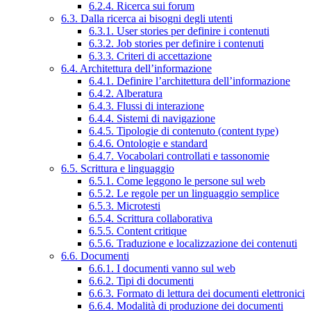
6.2.4. Ricerca sui forum
6.3. Dalla ricerca ai bisogni degli utenti
6.3.1. User stories per definire i contenuti
6.3.2. Job stories per definire i contenuti
6.3.3. Criteri di accettazione
6.4. Architettura dell’informazione
6.4.1. Definire l’architettura dell’informazione
6.4.2. Alberatura
6.4.3. Flussi di interazione
6.4.4. Sistemi di navigazione
6.4.5. Tipologie di contenuto (content type)
6.4.6. Ontologie e standard
6.4.7. Vocabolari controllati e tassonomie
6.5. Scrittura e linguaggio
6.5.1. Come leggono le persone sul web
6.5.2. Le regole per un linguaggio semplice
6.5.3. Microtesti
6.5.4. Scrittura collaborativa
6.5.5. Content critique
6.5.6. Traduzione e localizzazione dei contenuti
6.6. Documenti
6.6.1. I documenti vanno sul web
6.6.2. Tipi di documenti
6.6.3. Formato di lettura dei documenti elettronici
6.6.4. Modalità di produzione dei documenti