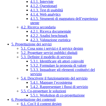
4.1.1. Interviste
4.1.2. Questionari
4.1.3. Test di usabilità
4.1.4. Web analytics
4.1.5. Strumenti di mappatura dell’esperienza
utente
4.2. Ricerca secondaria
4.2.1. Ricerca documentale
4.2.2. Analisi benchmark
4.2.3. Valutazione euristica
5. Progettazione dei servizi
5.1. Cosa sono i servizi e il service design
5.2. Progettare servizi pubblici digitali
5.3. Definire il modello di servizio
5.3.1. Identificare gli attori coinvolti
5.3.2. Formulare la proposta di valore
5.3.3. Inquadrare gli elementi costitutivi del
servizio
5.4. Descrivere il funzionamento del servizio
5.4.1. Mappare l’ecosistema
5.4.2. Rappresentare i flussi di servizio
5.5. Co-progettare le soluzioni
5.5.1. Workshop di co-progettazione
6. Progettazione dei contenuti
6.1. Cos’è il content design