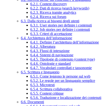
6.2.1. Content discovery
6.2.2. Dati di ricerca (search keywords)
6.2.3. Ricerca tramite analytics
6.2.4. Ricerca sui forum
6.3. Dalla ricerca ai bisogni degli utenti
6.3.1. User stories per definire i contenuti
6.3.2. Job stories per definire i contenuti
6.3.3. Criteri di accettazione
6.4. Architettura dell’informazione
6.4.1. Definire l’architettura dell’informazione
6.4.2. Alberatura
6.4.3. Flussi di interazione
6.4.4. Sistemi di navigazione
6.4.5. Tipologie di contenuto (content type)
6.4.6. Ontologie e standard
6.4.7. Vocabolari controllati e tassonomie
6.5. Scrittura e linguaggio
6.5.1. Come leggono le persone sul web
6.5.2. Le regole per un linguaggio semplice
6.5.3. Microtesti
6.5.4. Scrittura collaborativa
6.5.5. Content critique
6.5.6. Traduzione e localizzazione dei contenuti
6.6. Documenti