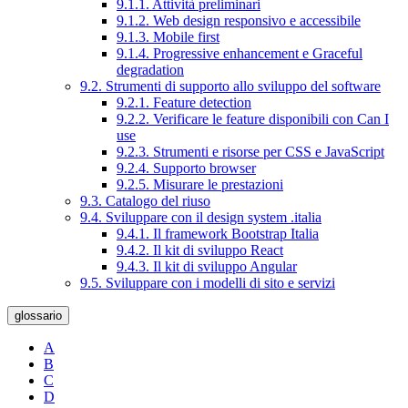
9.1.1. Attività preliminari
9.1.2. Web design responsivo e accessibile
9.1.3. Mobile first
9.1.4. Progressive enhancement e Graceful
degradation
9.2. Strumenti di supporto allo sviluppo del software
9.2.1. Feature detection
9.2.2. Verificare le feature disponibili con Can I
use
9.2.3. Strumenti e risorse per CSS e JavaScript
9.2.4. Supporto browser
9.2.5. Misurare le prestazioni
9.3. Catalogo del riuso
9.4. Sviluppare con il design system .italia
9.4.1. Il framework Bootstrap Italia
9.4.2. Il kit di sviluppo React
9.4.3. Il kit di sviluppo Angular
9.5. Sviluppare con i modelli di sito e servizi
glossario
A
B
C
D