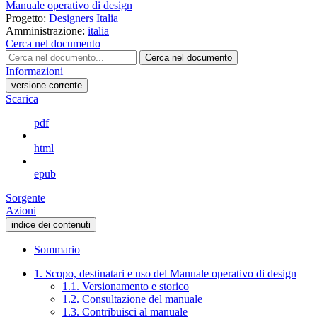
Manuale operativo di design
Progetto:
Designers Italia
Amministrazione:
italia
Cerca nel documento
Cerca nel documento
Informazioni
versione-corrente
Scarica
pdf
html
epub
Sorgente
Azioni
indice dei contenuti
Sommario
1. Scopo, destinatari e uso del Manuale operativo di design
1.1. Versionamento e storico
1.2. Consultazione del manuale
1.3. Contribuisci al manuale