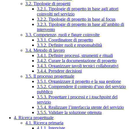
3.2. Tipologie di progetti
3.2.1. Tipologie di progetto in base agli attori
coinvolti nel servizio
3.2.2. Tipologie di progetto in base al focus
3.2.3. Tipologie di progetto in base all’ambito di
intervento
3.3. Competenze, ruoli e figure coinvolte
3.3.1. Coordinatore di progetto
3.3.2. Definire ruoli e responsabilità
3.4. Metodo di lavoro
3.4.1. Definire processi, strumenti e rituali
3.4.2. Curare la documentazione di progetto
3.4.3. Organizzare tavoli tecnici collaborativi
3.4.4. Prendere decisioni
3.5. Il processo progettuale
3.5.1. Organizzare il progetto e la sua gestione
3.5.2. Comprendere il contesto d’uso del servizio
pubblico
3.5.3. Progettare i processi e i
touchpoint
del
servizio
3.5.4. Realizzare l’interfaccia utente del servizio
3.5.5. Validare la soluzione ottenuta
4. Ricerca progettuale
4.1. Ricerca primaria
4.1.1. Interviste