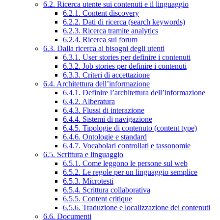
6.2. Ricerca utente sui contenuti e il linguaggio
6.2.1. Content discovery
6.2.2. Dati di ricerca (search keywords)
6.2.3. Ricerca tramite analytics
6.2.4. Ricerca sui forum
6.3. Dalla ricerca ai bisogni degli utenti
6.3.1. User stories per definire i contenuti
6.3.2. Job stories per definire i contenuti
6.3.3. Criteri di accettazione
6.4. Architettura dell’informazione
6.4.1. Definire l’architettura dell’informazione
6.4.2. Alberatura
6.4.3. Flussi di interazione
6.4.4. Sistemi di navigazione
6.4.5. Tipologie di contenuto (content type)
6.4.6. Ontologie e standard
6.4.7. Vocabolari controllati e tassonomie
6.5. Scrittura e linguaggio
6.5.1. Come leggono le persone sul web
6.5.2. Le regole per un linguaggio semplice
6.5.3. Microtesti
6.5.4. Scrittura collaborativa
6.5.5. Content critique
6.5.6. Traduzione e localizzazione dei contenuti
6.6. Documenti