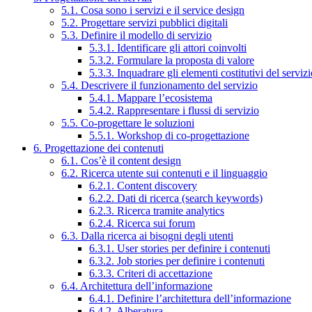
5.1. Cosa sono i servizi e il service design
5.2. Progettare servizi pubblici digitali
5.3. Definire il modello di servizio
5.3.1. Identificare gli attori coinvolti
5.3.2. Formulare la proposta di valore
5.3.3. Inquadrare gli elementi costitutivi del serviz
5.4. Descrivere il funzionamento del servizio
5.4.1. Mappare l’ecosistema
5.4.2. Rappresentare i flussi di servizio
5.5. Co-progettare le soluzioni
5.5.1. Workshop di co-progettazione
6. Progettazione dei contenuti
6.1. Cos’è il content design
6.2. Ricerca utente sui contenuti e il linguaggio
6.2.1. Content discovery
6.2.2. Dati di ricerca (search keywords)
6.2.3. Ricerca tramite analytics
6.2.4. Ricerca sui forum
6.3. Dalla ricerca ai bisogni degli utenti
6.3.1. User stories per definire i contenuti
6.3.2. Job stories per definire i contenuti
6.3.3. Criteri di accettazione
6.4. Architettura dell’informazione
6.4.1. Definire l’architettura dell’informazione
6.4.2. Alberatura