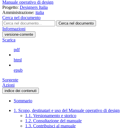
Manuale operativo di design
Progetto:
Designers Italia
Amministrazione:
italia
Cerca nel documento
Cerca nel documento
Informazioni
versione-corrente
Scarica
pdf
html
epub
Sorgente
Azioni
indice dei contenuti
Sommario
1. Scopo, destinatari e uso del Manuale operativo di design
1.1. Versionamento e storico
1.2. Consultazione del manuale
1.3. Contribuisci al manuale