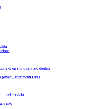
)
ilità
azione
ione di un sito o servizio digitale
va privacy, riferimenti DPO
olti nel servizio
ntervento