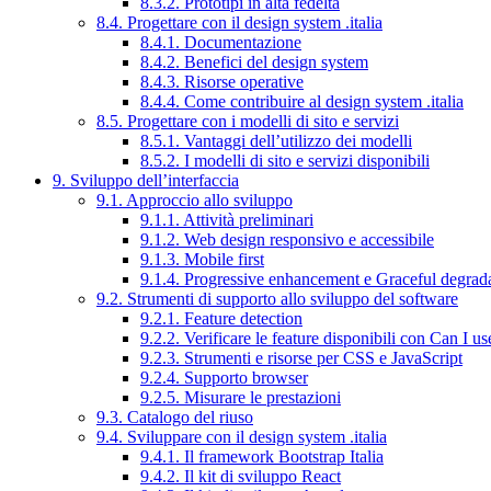
8.3.2. Prototipi in alta fedeltà
8.4. Progettare con il design system .italia
8.4.1. Documentazione
8.4.2. Benefici del design system
8.4.3. Risorse operative
8.4.4. Come contribuire al design system .italia
8.5. Progettare con i modelli di sito e servizi
8.5.1. Vantaggi dell’utilizzo dei modelli
8.5.2. I modelli di sito e servizi disponibili
9. Sviluppo dell’interfaccia
9.1. Approccio allo sviluppo
9.1.1. Attività preliminari
9.1.2. Web design responsivo e accessibile
9.1.3. Mobile first
9.1.4. Progressive enhancement e Graceful degrad
9.2. Strumenti di supporto allo sviluppo del software
9.2.1. Feature detection
9.2.2. Verificare le feature disponibili con Can I us
9.2.3. Strumenti e risorse per CSS e JavaScript
9.2.4. Supporto browser
9.2.5. Misurare le prestazioni
9.3. Catalogo del riuso
9.4. Sviluppare con il design system .italia
9.4.1. Il framework Bootstrap Italia
9.4.2. Il kit di sviluppo React