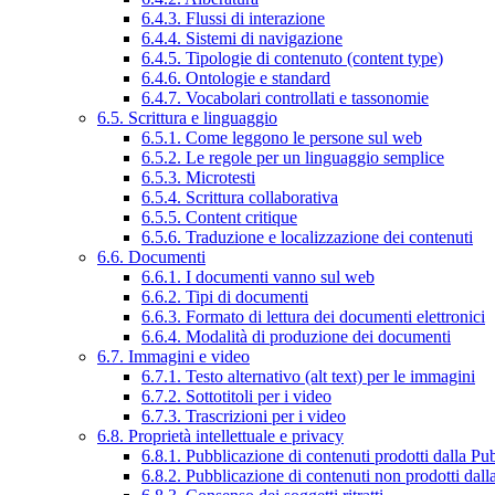
6.4.3. Flussi di interazione
6.4.4. Sistemi di navigazione
6.4.5. Tipologie di contenuto (content type)
6.4.6. Ontologie e standard
6.4.7. Vocabolari controllati e tassonomie
6.5. Scrittura e linguaggio
6.5.1. Come leggono le persone sul web
6.5.2. Le regole per un linguaggio semplice
6.5.3. Microtesti
6.5.4. Scrittura collaborativa
6.5.5. Content critique
6.5.6. Traduzione e localizzazione dei contenuti
6.6. Documenti
6.6.1. I documenti vanno sul web
6.6.2. Tipi di documenti
6.6.3. Formato di lettura dei documenti elettronici
6.6.4. Modalità di produzione dei documenti
6.7. Immagini e video
6.7.1. Testo alternativo (alt text) per le immagini
6.7.2. Sottotitoli per i video
6.7.3. Trascrizioni per i video
6.8. Proprietà intellettuale e privacy
6.8.1. Pubblicazione di contenuti prodotti dalla P
6.8.2. Pubblicazione di contenuti non prodotti dal