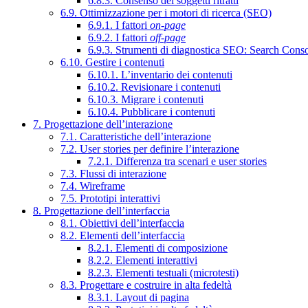
6.8.3. Consenso dei soggetti ritratti
6.9. Ottimizzazione per i motori di ricerca (SEO)
6.9.1. I fattori
on-page
6.9.2. I fattori
off-page
6.9.3. Strumenti di diagnostica SEO: Search Cons
6.10. Gestire i contenuti
6.10.1. L’inventario dei contenuti
6.10.2. Revisionare i contenuti
6.10.3. Migrare i contenuti
6.10.4. Pubblicare i contenuti
7. Progettazione dell’interazione
7.1. Caratteristiche dell’interazione
7.2. User stories per definire l’interazione
7.2.1. Differenza tra scenari e user stories
7.3. Flussi di interazione
7.4. Wireframe
7.5. Prototipi interattivi
8. Progettazione dell’interfaccia
8.1. Obiettivi dell’interfaccia
8.2. Elementi dell’interfaccia
8.2.1. Elementi di composizione
8.2.2. Elementi interattivi
8.2.3. Elementi testuali (microtesti)
8.3. Progettare e costruire in alta fedeltà
8.3.1. Layout di pagina