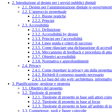
2. Introduzione al design per i servizi pubblici digitali
2.1. Design per l’amministrazione digitale (
e-government
2.2. L’approccio progettuale
2.2.1. Buone pratiche
2.2.2. Principi
2.3. Accessibilità
2.3.1. Definizione
2.3.2. Accessibilità by design
2.3.3. Principi per l’accessibilità
2.3.4. Linee guida e criteri di successo
2.3.5. Come rilasciare una dichiarazione di accessib
2.3.6. Meccanismo di feedback e procedura di attu
2.3.7. Obiettivi accessibilità
2.3.8. Normativa e approfondimenti
2.4. Privacy
2.4.1. Come rispettare la privacy sin dalla progettaz
2.4.2. Richiedi il consenso quando necessario
2.4.3. Le basi del sito web: architettura, informati
3. Pianificazione, gestione e strategia
3.1. Obiettivi del progetto
3.2. Tipologie di progetti
3.2.1. Tipologie di progetto in base agli attori coinv
3.2.2. Tipologie di progetto in base al focus
3.2.3. Tipologie di progetto in base all’ambito di i
3.3. Competenze, ruoli e figure coinvolte