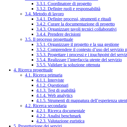
3.3.1. Coordinatore di progetto
3.3.2. Definire ruoli e responsabilità
3.4. Metodo di lavoro
3.4.1. Definire processi, strumenti e rituali
3.4.2. Curare la documentazione di progetto
3.4.3. Organizzare tavoli tecnici collaborativi
3.4.4. Prendere decisioni
3.5. Il processo progettuale
3.5.1. Organizzare il progetto e la sua gestione
3.5.2. Comprendere il contesto d’uso del servizio 
3.5.3. Progettare i processi e i
touchpoint
del servi
3.5.4. Realizzare l’interfaccia utente del servizio
3.5.5. Validare la soluzione ottenuta
4. Ricerca progettuale
4.1. Ricerca primaria
4.1.1. Interviste
4.1.2. Questionari
4.1.3. Test di usabilità
4.1.4. Web analytics
4.1.5. Strumenti di mappatura dell’esperienza uten
4.2. Ricerca secondaria
4.2.1. Ricerca documentale
4.2.2. Analisi benchmark
4.2.3. Valutazione euristica
5. Progettazione dei servizi