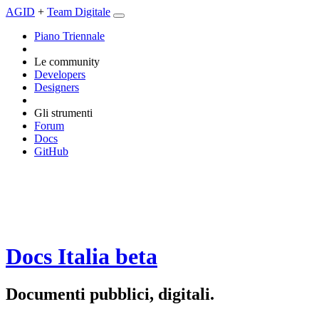
AGID
+
Team Digitale
Piano Triennale
Le community
Developers
Designers
Gli strumenti
Forum
Docs
GitHub
Docs Italia
beta
Documenti pubblici, digitali.