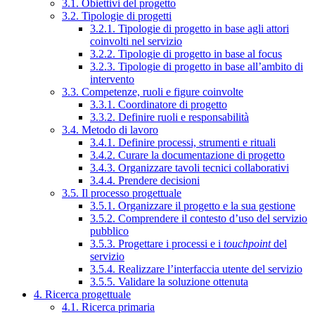
3.1. Obiettivi del progetto
3.2. Tipologie di progetti
3.2.1. Tipologie di progetto in base agli attori
coinvolti nel servizio
3.2.2. Tipologie di progetto in base al focus
3.2.3. Tipologie di progetto in base all’ambito di
intervento
3.3. Competenze, ruoli e figure coinvolte
3.3.1. Coordinatore di progetto
3.3.2. Definire ruoli e responsabilità
3.4. Metodo di lavoro
3.4.1. Definire processi, strumenti e rituali
3.4.2. Curare la documentazione di progetto
3.4.3. Organizzare tavoli tecnici collaborativi
3.4.4. Prendere decisioni
3.5. Il processo progettuale
3.5.1. Organizzare il progetto e la sua gestione
3.5.2. Comprendere il contesto d’uso del servizio
pubblico
3.5.3. Progettare i processi e i
touchpoint
del
servizio
3.5.4. Realizzare l’interfaccia utente del servizio
3.5.5. Validare la soluzione ottenuta
4. Ricerca progettuale
4.1. Ricerca primaria