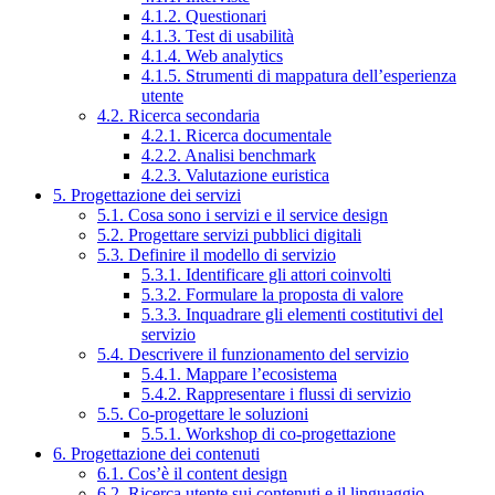
4.1.2. Questionari
4.1.3. Test di usabilità
4.1.4. Web analytics
4.1.5. Strumenti di mappatura dell’esperienza
utente
4.2. Ricerca secondaria
4.2.1. Ricerca documentale
4.2.2. Analisi benchmark
4.2.3. Valutazione euristica
5. Progettazione dei servizi
5.1. Cosa sono i servizi e il service design
5.2. Progettare servizi pubblici digitali
5.3. Definire il modello di servizio
5.3.1. Identificare gli attori coinvolti
5.3.2. Formulare la proposta di valore
5.3.3. Inquadrare gli elementi costitutivi del
servizio
5.4. Descrivere il funzionamento del servizio
5.4.1. Mappare l’ecosistema
5.4.2. Rappresentare i flussi di servizio
5.5. Co-progettare le soluzioni
5.5.1. Workshop di co-progettazione
6. Progettazione dei contenuti
6.1. Cos’è il content design
6.2. Ricerca utente sui contenuti e il linguaggio