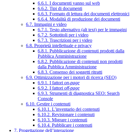
6.6.1. I documenti vanno sul web
6.6.2. Tipi di documenti
6.6.3. Formato di lettura dei documenti elettronici
6.6.4. Modalità di produzione dei documenti
6.7. Immagini e video
6.7.1. Testo alternativo (alt text) per le immagini
6.7.2. Sottotitoli per i video
6.7.3. Trascrizioni per i video
6.8. Proprietà intellettuale e privacy
6.8.1. Pubblicazione di contenuti prodotti dalla
Pubblica Amministrazione
6.8.2. Pubblicazione di contenuti non prodotti
dalla Pubblica Amministrazione
6.8.3. Consenso dei soggetti ritratti
6.9. Ottimizzazione per i motori di ricerca (SEO)
6.9.1. I fattori
on-page
6.9.2. I fattori
off-page
6.9.3. Strumenti di diagnostica SEO: Search
Console
6.10. Gestire i contenuti
6.10.1. L’inventario dei contenuti
6.10.2. Revisionare i contenuti
6.10.3. Migrare i contenuti
6.10.4. Pubblicare i contenuti
7. Progettazione dell’interazione