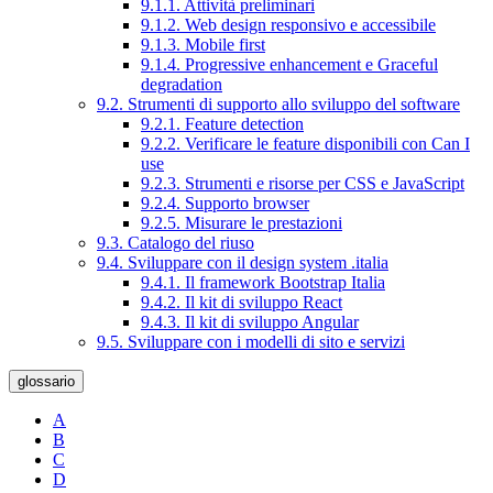
9.1.1. Attività preliminari
9.1.2. Web design responsivo e accessibile
9.1.3. Mobile first
9.1.4. Progressive enhancement e Graceful
degradation
9.2. Strumenti di supporto allo sviluppo del software
9.2.1. Feature detection
9.2.2. Verificare le feature disponibili con Can I
use
9.2.3. Strumenti e risorse per CSS e JavaScript
9.2.4. Supporto browser
9.2.5. Misurare le prestazioni
9.3. Catalogo del riuso
9.4. Sviluppare con il design system .italia
9.4.1. Il framework Bootstrap Italia
9.4.2. Il kit di sviluppo React
9.4.3. Il kit di sviluppo Angular
9.5. Sviluppare con i modelli di sito e servizi
glossario
A
B
C
D