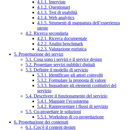
4.1.1. Interviste
4.1.2. Questionari
4.1.3. Test di usabilità
4.1.4. Web analytics
4.1.5. Strumenti di mappatura dell’esperienza
utente
4.2. Ricerca secondaria
4.2.1. Ricerca documentale
4.2.2. Analisi benchmark
4.2.3. Valutazione euristica
5. Progettazione dei servizi
5.1. Cosa sono i servizi e il service design
5.2. Progettare servizi pubblici digitali
5.3. Definire il modello di servizio
5.3.1. Identificare gli attori coinvolti
5.3.2. Formulare la proposta di valore
5.3.3. Inquadrare gli elementi costitutivi del
servizio
5.4. Descrivere il funzionamento del servizio
5.4.1. Mappare l’ecosistema
5.4.2. Rappresentare i flussi di servizio
5.5. Co-progettare le soluzioni
5.5.1. Workshop di co-progettazione
6. Progettazione dei contenuti
6.1. Cos’è il content design