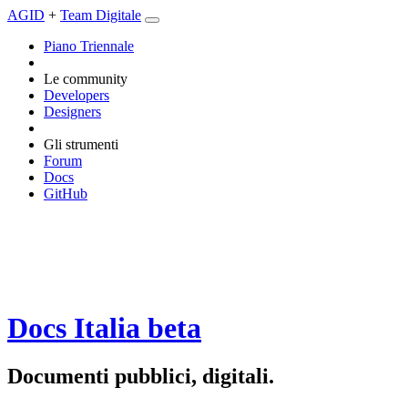
AGID
+
Team Digitale
Piano Triennale
Le community
Developers
Designers
Gli strumenti
Forum
Docs
GitHub
Docs Italia
beta
Documenti pubblici, digitali.