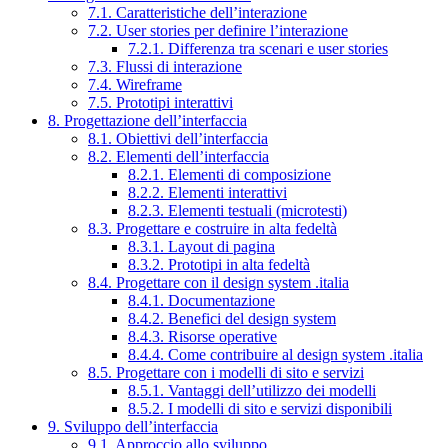
7.1. Caratteristiche dell’interazione
7.2. User stories per definire l’interazione
7.2.1. Differenza tra scenari e user stories
7.3. Flussi di interazione
7.4. Wireframe
7.5. Prototipi interattivi
8. Progettazione dell’interfaccia
8.1. Obiettivi dell’interfaccia
8.2. Elementi dell’interfaccia
8.2.1. Elementi di composizione
8.2.2. Elementi interattivi
8.2.3. Elementi testuali (microtesti)
8.3. Progettare e costruire in alta fedeltà
8.3.1. Layout di pagina
8.3.2. Prototipi in alta fedeltà
8.4. Progettare con il design system .italia
8.4.1. Documentazione
8.4.2. Benefici del design system
8.4.3. Risorse operative
8.4.4. Come contribuire al design system .italia
8.5. Progettare con i modelli di sito e servizi
8.5.1. Vantaggi dell’utilizzo dei modelli
8.5.2. I modelli di sito e servizi disponibili
9. Sviluppo dell’interfaccia
9.1. Approccio allo sviluppo