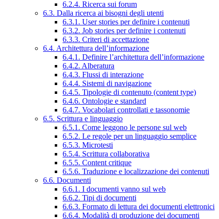
6.2.4. Ricerca sui forum
6.3. Dalla ricerca ai bisogni degli utenti
6.3.1. User stories per definire i contenuti
6.3.2. Job stories per definire i contenuti
6.3.3. Criteri di accettazione
6.4. Architettura dell’informazione
6.4.1. Definire l’architettura dell’informazione
6.4.2. Alberatura
6.4.3. Flussi di interazione
6.4.4. Sistemi di navigazione
6.4.5. Tipologie di contenuto (content type)
6.4.6. Ontologie e standard
6.4.7. Vocabolari controllati e tassonomie
6.5. Scrittura e linguaggio
6.5.1. Come leggono le persone sul web
6.5.2. Le regole per un linguaggio semplice
6.5.3. Microtesti
6.5.4. Scrittura collaborativa
6.5.5. Content critique
6.5.6. Traduzione e localizzazione dei contenuti
6.6. Documenti
6.6.1. I documenti vanno sul web
6.6.2. Tipi di documenti
6.6.3. Formato di lettura dei documenti elettronici
6.6.4. Modalità di produzione dei documenti