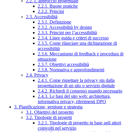
2.2. L’approccio progettuale
2.2.1. Buone pratiche
2.2.2. Principi
2.3. Accessibilità
2.3.1. Definizione
2.3.2. Accessibilità by design
2.3.3. Principi per l’accessibilità
2.3.4. Linee guida e criteri di successo
2.3.5. Come rilasciare una dichiarazione di
accessibilità
2.3.6. Meccanismo di feedback e procedura di
attuazione
2.3.7. Obiettivi accessibilità
2.3.8. Normativa e approfondimenti
2.4. Privacy
2.4.1. Come rispettare la privacy sin dalla
progettazione di un sito o servizio digitale
2.4.2. Richiedi il consenso quando necessario
2.4.3. Le basi del sito web: architettura,
informativa privacy, riferimenti DPO
3. Pianificazione, gestione e strategia
3.1. Obiettivi del progetto
3.2. Tipologie di progetti
3.2.1. Tipologie di progetto in base agli attori
coinvolti nel servizio