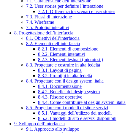
7.1. Caratteristiche dell’interazione
7.2. User stories per definire l’interazione
7.2.1. Differenza tra scenari e user stories
7.3. Flussi di interazione
7.4. Wireframe
7.5. Prototipi interattivi
8. Progettazione dell’interfaccia
8.1. Obiettivi dell’interfaccia
8.2. Elementi dell’interfaccia
8.2.1. Elementi di composizione
8.2.2. Elementi interattivi
8.2.3. Elementi testuali (microtesti)
8.3. Progettare e costruire in alta fedeltà
8.3.1. Layout di pagina
8.3.2. Prototipi in alta fedeltà
8.4. Progettare con il design system .italia
8.4.1. Documentazione
8.4.2. Benefici del design system
8.4.3. Risorse operative
8.4.4. Come contribuire al design system .italia
8.5. Progettare con i modelli di sito e servizi
8.5.1. Vantaggi dell’utilizzo dei modelli
8.5.2. I modelli di sito e servizi disponibili
9. Sviluppo dell’interfaccia
9.1. Approccio allo sviluppo