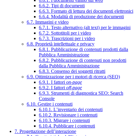
6.6.1. I documenti vanno sul web
6.6.2. Tipi di documenti
6.6.3. Formato di lettura dei documenti elettronici
6.6.4. Modalità di produzione dei documenti
6.7. Immagini e video
6.7.1. Testo alternativo (alt text) per le immagini
6.7.2. Sottotitoli per i video
6.7.3. Trascrizioni per i video
6.8. Proprietà intellettuale e privacy
6.8.1. Pubblicazione di contenuti prodotti dalla
Pubblica Amministrazione
6.8.2. Pubblicazione di contenuti non prodotti
dalla Pubblica Amministrazione
6.8.3. Consenso dei soggetti ritratti
6.9. Ottimizzazione per i motori di ricerca (SEO)
6.9.1. I fattori
on-page
6.9.2. I fattori
off-page
6.9.3. Strumenti di diagnostica SEO: Search
Console
6.10. Gestire i contenuti
6.10.1. L’inventario dei contenuti
6.10.2. Revisionare i contenuti
6.10.3. Migrare i contenuti
6.10.4. Pubblicare i contenuti
7. Progettazione dell’interazione