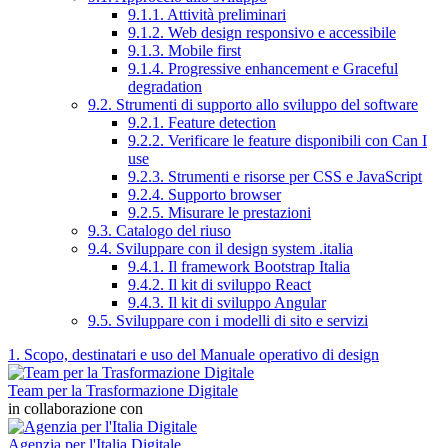
9.1.1. Attività preliminari
9.1.2. Web design responsivo e accessibile
9.1.3. Mobile first
9.1.4. Progressive enhancement e Graceful
degradation
9.2. Strumenti di supporto allo sviluppo del software
9.2.1. Feature detection
9.2.2. Verificare le feature disponibili con Can I
use
9.2.3. Strumenti e risorse per CSS e JavaScript
9.2.4. Supporto browser
9.2.5. Misurare le prestazioni
9.3. Catalogo del riuso
9.4. Sviluppare con il design system .italia
9.4.1. Il framework Bootstrap Italia
9.4.2. Il kit di sviluppo React
9.4.3. Il kit di sviluppo Angular
9.5. Sviluppare con i modelli di sito e servizi
1. Scopo, destinatari e uso del Manuale operativo di design
Team per la Trasformazione Digitale
in collaborazione con
Agenzia per l'Italia Digitale