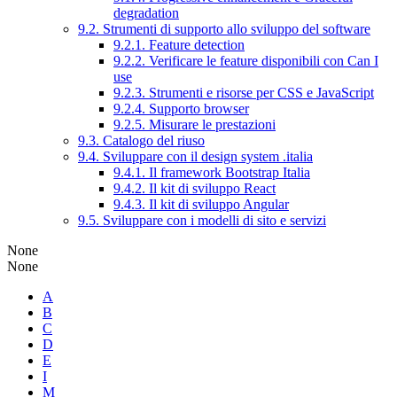
degradation
9.2. Strumenti di supporto allo sviluppo del software
9.2.1. Feature detection
9.2.2. Verificare le feature disponibili con Can I
use
9.2.3. Strumenti e risorse per CSS e JavaScript
9.2.4. Supporto browser
9.2.5. Misurare le prestazioni
9.3. Catalogo del riuso
9.4. Sviluppare con il design system .italia
9.4.1. Il framework Bootstrap Italia
9.4.2. Il kit di sviluppo React
9.4.3. Il kit di sviluppo Angular
9.5. Sviluppare con i modelli di sito e servizi
None
None
A
B
C
D
E
I
M