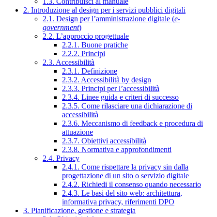
1.3. Contribuisci al manuale
2. Introduzione al design per i servizi pubblici digitali
2.1. Design per l’amministrazione digitale (
e-
government
)
2.2. L’approccio progettuale
2.2.1. Buone pratiche
2.2.2. Principi
2.3. Accessibilità
2.3.1. Definizione
2.3.2. Accessibilità by design
2.3.3. Principi per l’accessibilità
2.3.4. Linee guida e criteri di successo
2.3.5. Come rilasciare una dichiarazione di
accessibilità
2.3.6. Meccanismo di feedback e procedura di
attuazione
2.3.7. Obiettivi accessibilità
2.3.8. Normativa e approfondimenti
2.4. Privacy
2.4.1. Come rispettare la privacy sin dalla
progettazione di un sito o servizio digitale
2.4.2. Richiedi il consenso quando necessario
2.4.3. Le basi del sito web: architettura,
informativa privacy, riferimenti DPO
3. Pianificazione, gestione e strategia