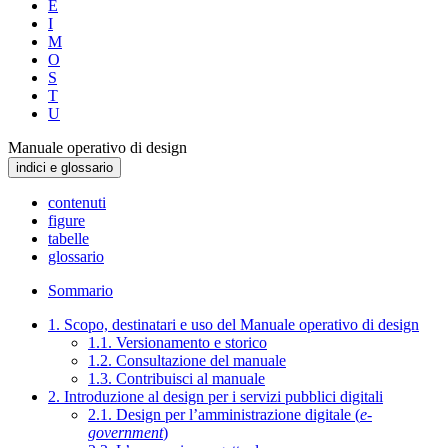
E
I
M
O
S
T
U
Manuale operativo di design
indici e glossario
contenuti
figure
tabelle
glossario
Sommario
1. Scopo, destinatari e uso del Manuale operativo di design
1.1. Versionamento e storico
1.2. Consultazione del manuale
1.3. Contribuisci al manuale
2. Introduzione al design per i servizi pubblici digitali
2.1. Design per l’amministrazione digitale (
e-
government
)