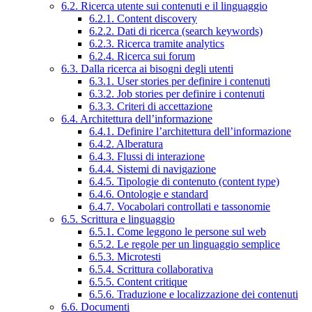
6.2. Ricerca utente sui contenuti e il linguaggio
6.2.1. Content discovery
6.2.2. Dati di ricerca (search keywords)
6.2.3. Ricerca tramite analytics
6.2.4. Ricerca sui forum
6.3. Dalla ricerca ai bisogni degli utenti
6.3.1. User stories per definire i contenuti
6.3.2. Job stories per definire i contenuti
6.3.3. Criteri di accettazione
6.4. Architettura dell’informazione
6.4.1. Definire l’architettura dell’informazione
6.4.2. Alberatura
6.4.3. Flussi di interazione
6.4.4. Sistemi di navigazione
6.4.5. Tipologie di contenuto (content type)
6.4.6. Ontologie e standard
6.4.7. Vocabolari controllati e tassonomie
6.5. Scrittura e linguaggio
6.5.1. Come leggono le persone sul web
6.5.2. Le regole per un linguaggio semplice
6.5.3. Microtesti
6.5.4. Scrittura collaborativa
6.5.5. Content critique
6.5.6. Traduzione e localizzazione dei contenuti
6.6. Documenti