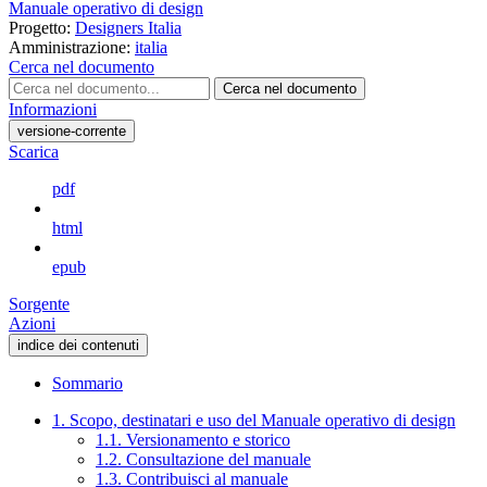
Manuale operativo di design
Progetto:
Designers Italia
Amministrazione:
italia
Cerca nel documento
Cerca nel documento
Informazioni
versione-corrente
Scarica
pdf
html
epub
Sorgente
Azioni
indice dei contenuti
Sommario
1. Scopo, destinatari e uso del Manuale operativo di design
1.1. Versionamento e storico
1.2. Consultazione del manuale
1.3. Contribuisci al manuale