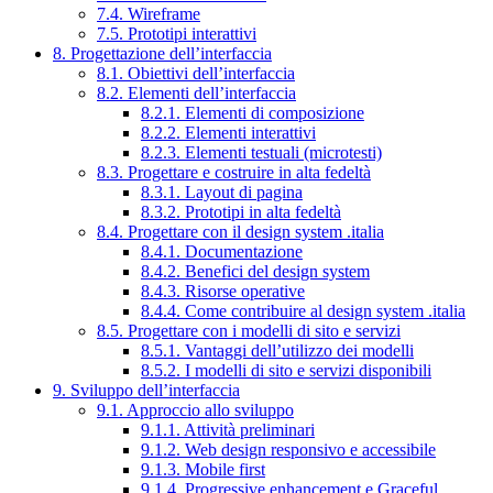
7.4. Wireframe
7.5. Prototipi interattivi
8. Progettazione dell’interfaccia
8.1. Obiettivi dell’interfaccia
8.2. Elementi dell’interfaccia
8.2.1. Elementi di composizione
8.2.2. Elementi interattivi
8.2.3. Elementi testuali (microtesti)
8.3. Progettare e costruire in alta fedeltà
8.3.1. Layout di pagina
8.3.2. Prototipi in alta fedeltà
8.4. Progettare con il design system .italia
8.4.1. Documentazione
8.4.2. Benefici del design system
8.4.3. Risorse operative
8.4.4. Come contribuire al design system .italia
8.5. Progettare con i modelli di sito e servizi
8.5.1. Vantaggi dell’utilizzo dei modelli
8.5.2. I modelli di sito e servizi disponibili
9. Sviluppo dell’interfaccia
9.1. Approccio allo sviluppo
9.1.1. Attività preliminari
9.1.2. Web design responsivo e accessibile
9.1.3. Mobile first
9.1.4. Progressive enhancement e Graceful