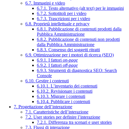
6.7. Immagini e video
6.7.1. Testo alternativo (alt text) per le immagini
6.7.2. Sottotitoli per i video
6.7.3. Trascrizioni per i video
6.8. Proprietà intellettuale e privacy
6.8.1. Pubblicazione di contenuti prodotti dalla
Pubblica Amministrazione
6.8.2. Pubblicazione di contenuti non prodotti
dalla Pubblica Amministrazione
6.8.3. Consenso dei soggetti ritratti
6.9. Ottimizzazione per i motori di ricerca (SEO)
6.9.1. I fattori
on-page
6.9.2. I fattori
off-page
6.9.3. Strumenti di diagnostica SEO: Search
Console
6.10. Gestire i contenuti
6.10.1. L’inventario dei contenuti
6.10.2. Revisionare i contenuti
6.10.3. Migrare i contenuti
6.10.4. Pubblicare i contenuti
7. Progettazione dell’interazione
7.1. Caratteristiche dell’interazione
7.2. User stories per definire l’interazione
7.2.1. Differenza tra scenari e user stories
7.3. Flussi di interazione