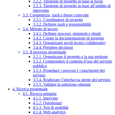
3.2.2. Tipologie di progetto in base al focus
3.2.3. Tipologie di progetto in base all’ambito di
intervento
3.3. Competenze, ruoli e figure coinvolte
3.3.1. Coordinatore di progetto
3.3.2. Definire ruoli e responsabilità
3.4. Metodo di lavoro
3.4.1. Definire processi, strumenti e rituali
3.4.2. Curare la documentazione di progetto
3.4.3. Organizzare tavoli tecnici collaborativi
3.4.4. Prendere decisioni
3.5. Il processo progettuale
3.5.1. Organizzare il progetto e la sua gestione
3.5.2. Comprendere il contesto d’uso del servizio
pubblico
3.5.3. Progettare i processi e i
touchpoint
del
servizio
3.5.4. Realizzare l’interfaccia utente del servizio
3.5.5. Validare la soluzione ottenuta
4. Ricerca progettuale
4.1. Ricerca primaria
4.1.1. Interviste
4.1.2. Questionari
4.1.3. Test di usabilità
4.1.4. Web analytics