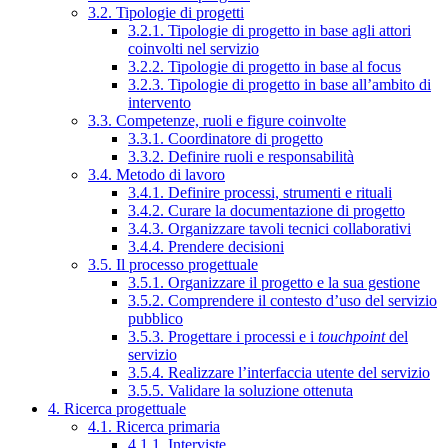
3.2. Tipologie di progetti
3.2.1. Tipologie di progetto in base agli attori
coinvolti nel servizio
3.2.2. Tipologie di progetto in base al focus
3.2.3. Tipologie di progetto in base all’ambito di
intervento
3.3. Competenze, ruoli e figure coinvolte
3.3.1. Coordinatore di progetto
3.3.2. Definire ruoli e responsabilità
3.4. Metodo di lavoro
3.4.1. Definire processi, strumenti e rituali
3.4.2. Curare la documentazione di progetto
3.4.3. Organizzare tavoli tecnici collaborativi
3.4.4. Prendere decisioni
3.5. Il processo progettuale
3.5.1. Organizzare il progetto e la sua gestione
3.5.2. Comprendere il contesto d’uso del servizio
pubblico
3.5.3. Progettare i processi e i
touchpoint
del
servizio
3.5.4. Realizzare l’interfaccia utente del servizio
3.5.5. Validare la soluzione ottenuta
4. Ricerca progettuale
4.1. Ricerca primaria
4.1.1. Interviste