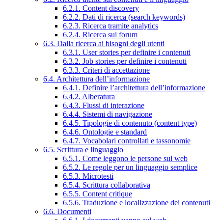
6.2.1. Content discovery
6.2.2. Dati di ricerca (search keywords)
6.2.3. Ricerca tramite analytics
6.2.4. Ricerca sui forum
6.3. Dalla ricerca ai bisogni degli utenti
6.3.1. User stories per definire i contenuti
6.3.2. Job stories per definire i contenuti
6.3.3. Criteri di accettazione
6.4. Architettura dell’informazione
6.4.1. Definire l’architettura dell’informazione
6.4.2. Alberatura
6.4.3. Flussi di interazione
6.4.4. Sistemi di navigazione
6.4.5. Tipologie di contenuto (content type)
6.4.6. Ontologie e standard
6.4.7. Vocabolari controllati e tassonomie
6.5. Scrittura e linguaggio
6.5.1. Come leggono le persone sul web
6.5.2. Le regole per un linguaggio semplice
6.5.3. Microtesti
6.5.4. Scrittura collaborativa
6.5.5. Content critique
6.5.6. Traduzione e localizzazione dei contenuti
6.6. Documenti