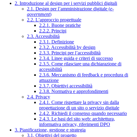
2. Introduzione al design per i servizi pubblici digitali
2.1. Design per l’amministrazione digitale (
e-
government
)
2.2. L’approccio progettuale
2.2.1. Buone pratiche
2.2.2. Principi
2.3. Accessibilità
2.3.1. Definizione
2.3.2. Accessibilità by design
2.3.3. Principi per l’accessibilità
2.3.4. Linee guida e criteri di successo
2.3.5. Come rilasciare una dichiarazione di
accessibilità
2.3.6. Meccanismo di feedback e procedura di
attuazione
2.3.7. Obiettivi accessibilità
2.3.8. Normativa e approfondimenti
2.4. Privacy
2.4.1. Come rispettare la privacy sin dalla
progettazione di un sito o servizio digitale
2.4.2. Richiedi il consenso quando necessario
2.4.3. Le basi del sito web: architettura,
informativa privacy, riferimenti DPO
3. Pianificazione, gestione e strategia
3.1. Obiettivi del progetto