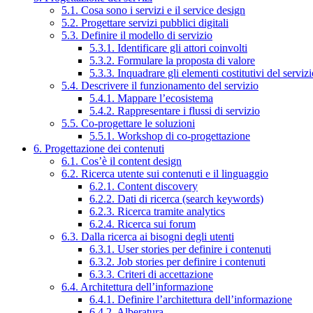
5.1. Cosa sono i servizi e il service design
5.2. Progettare servizi pubblici digitali
5.3. Definire il modello di servizio
5.3.1. Identificare gli attori coinvolti
5.3.2. Formulare la proposta di valore
5.3.3. Inquadrare gli elementi costitutivi del serviz
5.4. Descrivere il funzionamento del servizio
5.4.1. Mappare l’ecosistema
5.4.2. Rappresentare i flussi di servizio
5.5. Co-progettare le soluzioni
5.5.1. Workshop di co-progettazione
6. Progettazione dei contenuti
6.1. Cos’è il content design
6.2. Ricerca utente sui contenuti e il linguaggio
6.2.1. Content discovery
6.2.2. Dati di ricerca (search keywords)
6.2.3. Ricerca tramite analytics
6.2.4. Ricerca sui forum
6.3. Dalla ricerca ai bisogni degli utenti
6.3.1. User stories per definire i contenuti
6.3.2. Job stories per definire i contenuti
6.3.3. Criteri di accettazione
6.4. Architettura dell’informazione
6.4.1. Definire l’architettura dell’informazione
6.4.2. Alberatura