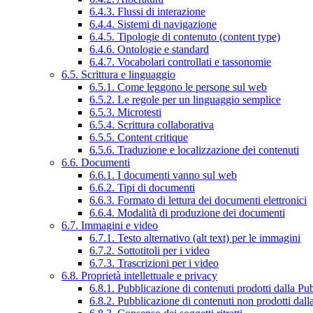
6.4.3. Flussi di interazione
6.4.4. Sistemi di navigazione
6.4.5. Tipologie di contenuto (content type)
6.4.6. Ontologie e standard
6.4.7. Vocabolari controllati e tassonomie
6.5. Scrittura e linguaggio
6.5.1. Come leggono le persone sul web
6.5.2. Le regole per un linguaggio semplice
6.5.3. Microtesti
6.5.4. Scrittura collaborativa
6.5.5. Content critique
6.5.6. Traduzione e localizzazione dei contenuti
6.6. Documenti
6.6.1. I documenti vanno sul web
6.6.2. Tipi di documenti
6.6.3. Formato di lettura dei documenti elettronici
6.6.4. Modalità di produzione dei documenti
6.7. Immagini e video
6.7.1. Testo alternativo (alt text) per le immagini
6.7.2. Sottotitoli per i video
6.7.3. Trascrizioni per i video
6.8. Proprietà intellettuale e privacy
6.8.1. Pubblicazione di contenuti prodotti dalla P
6.8.2. Pubblicazione di contenuti non prodotti dal