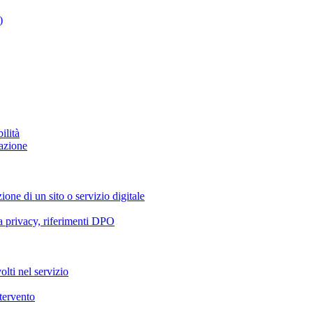
)
ilità
azione
ione di un sito o servizio digitale
va privacy, riferimenti DPO
olti nel servizio
ntervento