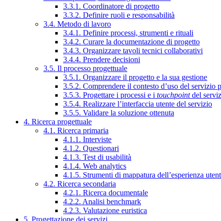
3.3.1. Coordinatore di progetto
3.3.2. Definire ruoli e responsabilità
3.4. Metodo di lavoro
3.4.1. Definire processi, strumenti e rituali
3.4.2. Curare la documentazione di progetto
3.4.3. Organizzare tavoli tecnici collaborativi
3.4.4. Prendere decisioni
3.5. Il processo progettuale
3.5.1. Organizzare il progetto e la sua gestione
3.5.2. Comprendere il contesto d’uso del servizio 
3.5.3. Progettare i processi e i
touchpoint
del servi
3.5.4. Realizzare l’interfaccia utente del servizio
3.5.5. Validare la soluzione ottenuta
4. Ricerca progettuale
4.1. Ricerca primaria
4.1.1. Interviste
4.1.2. Questionari
4.1.3. Test di usabilità
4.1.4. Web analytics
4.1.5. Strumenti di mappatura dell’esperienza uten
4.2. Ricerca secondaria
4.2.1. Ricerca documentale
4.2.2. Analisi benchmark
4.2.3. Valutazione euristica
5. Progettazione dei servizi