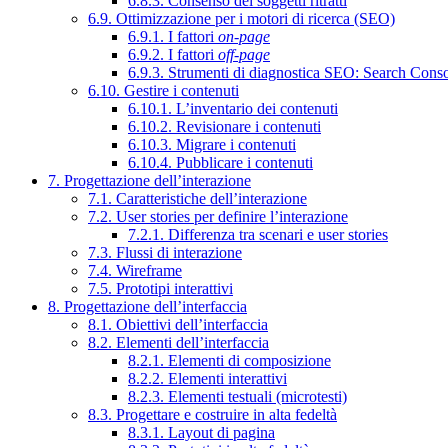
6.8.3. Consenso dei soggetti ritratti
6.9. Ottimizzazione per i motori di ricerca (SEO)
6.9.1. I fattori
on-page
6.9.2. I fattori
off-page
6.9.3. Strumenti di diagnostica SEO: Search Cons
6.10. Gestire i contenuti
6.10.1. L’inventario dei contenuti
6.10.2. Revisionare i contenuti
6.10.3. Migrare i contenuti
6.10.4. Pubblicare i contenuti
7. Progettazione dell’interazione
7.1. Caratteristiche dell’interazione
7.2. User stories per definire l’interazione
7.2.1. Differenza tra scenari e user stories
7.3. Flussi di interazione
7.4. Wireframe
7.5. Prototipi interattivi
8. Progettazione dell’interfaccia
8.1. Obiettivi dell’interfaccia
8.2. Elementi dell’interfaccia
8.2.1. Elementi di composizione
8.2.2. Elementi interattivi
8.2.3. Elementi testuali (microtesti)
8.3. Progettare e costruire in alta fedeltà
8.3.1. Layout di pagina