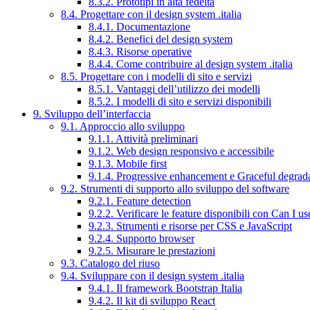
8.3.2. Prototipi in alta fedeltà
8.4. Progettare con il design system .italia
8.4.1. Documentazione
8.4.2. Benefici del design system
8.4.3. Risorse operative
8.4.4. Come contribuire al design system .italia
8.5. Progettare con i modelli di sito e servizi
8.5.1. Vantaggi dell’utilizzo dei modelli
8.5.2. I modelli di sito e servizi disponibili
9. Sviluppo dell’interfaccia
9.1. Approccio allo sviluppo
9.1.1. Attività preliminari
9.1.2. Web design responsivo e accessibile
9.1.3. Mobile first
9.1.4. Progressive enhancement e Graceful degrad
9.2. Strumenti di supporto allo sviluppo del software
9.2.1. Feature detection
9.2.2. Verificare le feature disponibili con Can I us
9.2.3. Strumenti e risorse per CSS e JavaScript
9.2.4. Supporto browser
9.2.5. Misurare le prestazioni
9.3. Catalogo del riuso
9.4. Sviluppare con il design system .italia
9.4.1. Il framework Bootstrap Italia
9.4.2. Il kit di sviluppo React