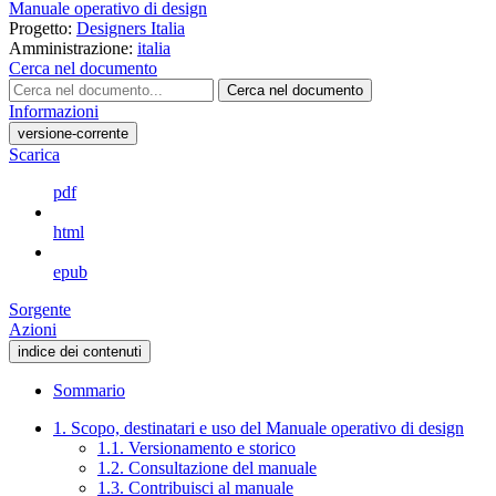
Manuale operativo di design
Progetto:
Designers Italia
Amministrazione:
italia
Cerca nel documento
Cerca nel documento
Informazioni
versione-corrente
Scarica
pdf
html
epub
Sorgente
Azioni
indice dei contenuti
Sommario
1. Scopo, destinatari e uso del Manuale operativo di design
1.1. Versionamento e storico
1.2. Consultazione del manuale
1.3. Contribuisci al manuale