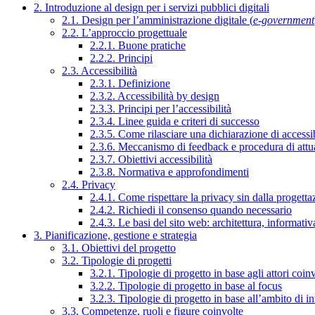
2. Introduzione al design per i servizi pubblici digitali
2.1. Design per l’amministrazione digitale (
e-government
2.2. L’approccio progettuale
2.2.1. Buone pratiche
2.2.2. Principi
2.3. Accessibilità
2.3.1. Definizione
2.3.2. Accessibilità by design
2.3.3. Principi per l’accessibilità
2.3.4. Linee guida e criteri di successo
2.3.5. Come rilasciare una dichiarazione di accessib
2.3.6. Meccanismo di feedback e procedura di attu
2.3.7. Obiettivi accessibilità
2.3.8. Normativa e approfondimenti
2.4. Privacy
2.4.1. Come rispettare la privacy sin dalla progettaz
2.4.2. Richiedi il consenso quando necessario
2.4.3. Le basi del sito web: architettura, informati
3. Pianificazione, gestione e strategia
3.1. Obiettivi del progetto
3.2. Tipologie di progetti
3.2.1. Tipologie di progetto in base agli attori coinv
3.2.2. Tipologie di progetto in base al focus
3.2.3. Tipologie di progetto in base all’ambito di i
3.3. Competenze, ruoli e figure coinvolte