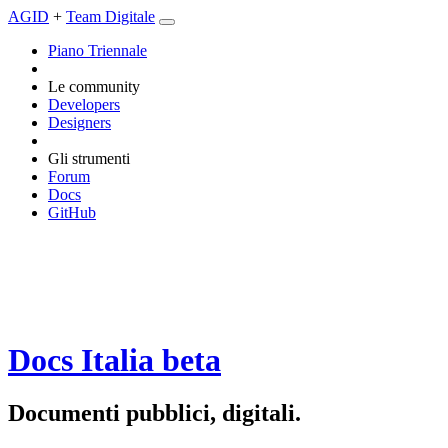
AGID
+
Team Digitale
Piano Triennale
Le community
Developers
Designers
Gli strumenti
Forum
Docs
GitHub
Docs Italia
beta
Documenti pubblici, digitali.