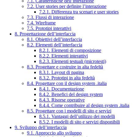
7.1. Caratteristiche dell’interazione
7.2. User stories per definire l’interazione
7.2.1. Differenza tra scenari e user stories
7.3. Flussi di interazione
7.4. Wireframe
7.5. Prototipi interattivi
8. Progettazione dell’interfaccia
8.1. Obiettivi dell’interfaccia
8.2. Elementi dell’interfaccia
8.2.1. Elementi di composizione
8.2.2. Elementi interattivi
8.2.3. Elementi testuali (microtesti)
8.3. Progettare e costruire in alta fedeltà
8.3.1. Layout di pagina
8.3.2. Prototipi in alta fedeltà
8.4. Progettare con il design system .italia
8.4.1. Documentazione
8.4.2. Benefici del design system
8.4.3. Risorse operative
8.4.4. Come contribuire al design system .italia
8.5. Progettare con i modelli di sito e servizi
8.5.1. Vantaggi dell’utilizzo dei modelli
8.5.2. I modelli di sito e servizi disponibili
9. Sviluppo dell’interfaccia
9.1. Approccio allo sviluppo