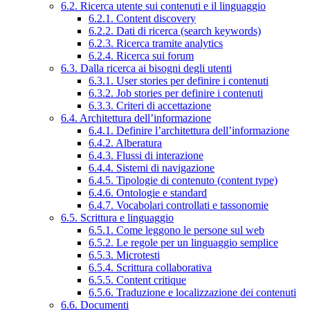
6.2. Ricerca utente sui contenuti e il linguaggio
6.2.1. Content discovery
6.2.2. Dati di ricerca (search keywords)
6.2.3. Ricerca tramite analytics
6.2.4. Ricerca sui forum
6.3. Dalla ricerca ai bisogni degli utenti
6.3.1. User stories per definire i contenuti
6.3.2. Job stories per definire i contenuti
6.3.3. Criteri di accettazione
6.4. Architettura dell’informazione
6.4.1. Definire l’architettura dell’informazione
6.4.2. Alberatura
6.4.3. Flussi di interazione
6.4.4. Sistemi di navigazione
6.4.5. Tipologie di contenuto (content type)
6.4.6. Ontologie e standard
6.4.7. Vocabolari controllati e tassonomie
6.5. Scrittura e linguaggio
6.5.1. Come leggono le persone sul web
6.5.2. Le regole per un linguaggio semplice
6.5.3. Microtesti
6.5.4. Scrittura collaborativa
6.5.5. Content critique
6.5.6. Traduzione e localizzazione dei contenuti
6.6. Documenti