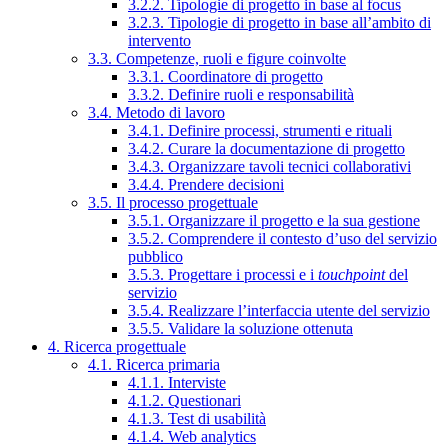
3.2.2. Tipologie di progetto in base al focus
3.2.3. Tipologie di progetto in base all’ambito di
intervento
3.3. Competenze, ruoli e figure coinvolte
3.3.1. Coordinatore di progetto
3.3.2. Definire ruoli e responsabilità
3.4. Metodo di lavoro
3.4.1. Definire processi, strumenti e rituali
3.4.2. Curare la documentazione di progetto
3.4.3. Organizzare tavoli tecnici collaborativi
3.4.4. Prendere decisioni
3.5. Il processo progettuale
3.5.1. Organizzare il progetto e la sua gestione
3.5.2. Comprendere il contesto d’uso del servizio
pubblico
3.5.3. Progettare i processi e i
touchpoint
del
servizio
3.5.4. Realizzare l’interfaccia utente del servizio
3.5.5. Validare la soluzione ottenuta
4. Ricerca progettuale
4.1. Ricerca primaria
4.1.1. Interviste
4.1.2. Questionari
4.1.3. Test di usabilità
4.1.4. Web analytics