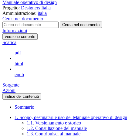
Manuale operativo di design
Progetto:
Designers Italia
Amministrazione:
italia
Cerca nel documento
Cerca nel documento
Informazioni
versione-corrente
Scarica
pdf
html
epub
Sorgente
Azioni
indice dei contenuti
Sommario
1. Scopo, destinatari e uso del Manuale operativo di design
1.1. Versionamento e storico
1.2. Consultazione del manuale
1.3. Contribuisci al manuale