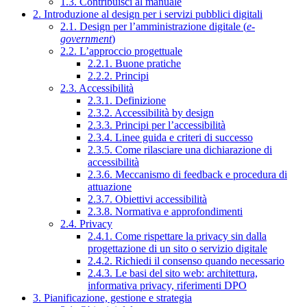
1.3. Contribuisci al manuale
2. Introduzione al design per i servizi pubblici digitali
2.1. Design per l’amministrazione digitale (
e-
government
)
2.2. L’approccio progettuale
2.2.1. Buone pratiche
2.2.2. Principi
2.3. Accessibilità
2.3.1. Definizione
2.3.2. Accessibilità by design
2.3.3. Principi per l’accessibilità
2.3.4. Linee guida e criteri di successo
2.3.5. Come rilasciare una dichiarazione di
accessibilità
2.3.6. Meccanismo di feedback e procedura di
attuazione
2.3.7. Obiettivi accessibilità
2.3.8. Normativa e approfondimenti
2.4. Privacy
2.4.1. Come rispettare la privacy sin dalla
progettazione di un sito o servizio digitale
2.4.2. Richiedi il consenso quando necessario
2.4.3. Le basi del sito web: architettura,
informativa privacy, riferimenti DPO
3. Pianificazione, gestione e strategia