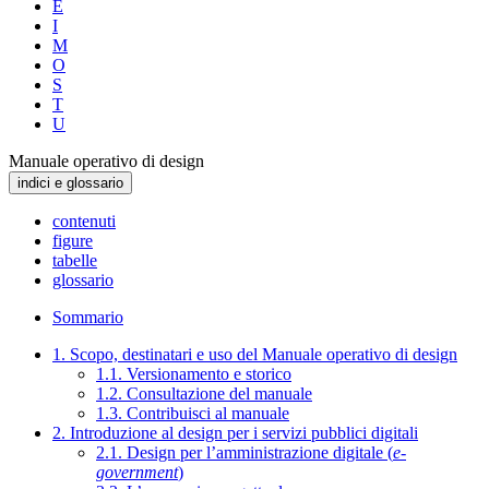
E
I
M
O
S
T
U
Manuale operativo di design
indici e glossario
contenuti
figure
tabelle
glossario
Sommario
1. Scopo, destinatari e uso del Manuale operativo di design
1.1. Versionamento e storico
1.2. Consultazione del manuale
1.3. Contribuisci al manuale
2. Introduzione al design per i servizi pubblici digitali
2.1. Design per l’amministrazione digitale (
e-
government
)