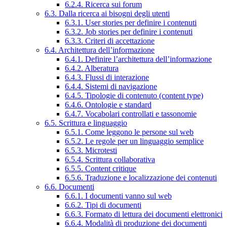
6.2.4. Ricerca sui forum
6.3. Dalla ricerca ai bisogni degli utenti
6.3.1. User stories per definire i contenuti
6.3.2. Job stories per definire i contenuti
6.3.3. Criteri di accettazione
6.4. Architettura dell’informazione
6.4.1. Definire l’architettura dell’informazione
6.4.2. Alberatura
6.4.3. Flussi di interazione
6.4.4. Sistemi di navigazione
6.4.5. Tipologie di contenuto (content type)
6.4.6. Ontologie e standard
6.4.7. Vocabolari controllati e tassonomie
6.5. Scrittura e linguaggio
6.5.1. Come leggono le persone sul web
6.5.2. Le regole per un linguaggio semplice
6.5.3. Microtesti
6.5.4. Scrittura collaborativa
6.5.5. Content critique
6.5.6. Traduzione e localizzazione dei contenuti
6.6. Documenti
6.6.1. I documenti vanno sul web
6.6.2. Tipi di documenti
6.6.3. Formato di lettura dei documenti elettronici
6.6.4. Modalità di produzione dei documenti