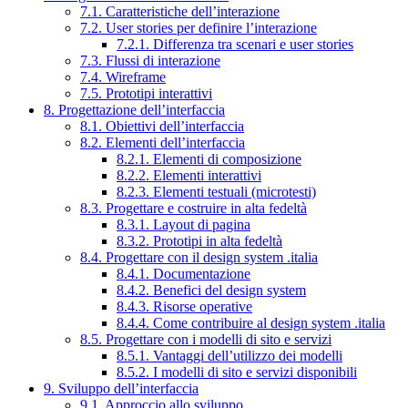
7.1. Caratteristiche dell’interazione
7.2. User stories per definire l’interazione
7.2.1. Differenza tra scenari e user stories
7.3. Flussi di interazione
7.4. Wireframe
7.5. Prototipi interattivi
8. Progettazione dell’interfaccia
8.1. Obiettivi dell’interfaccia
8.2. Elementi dell’interfaccia
8.2.1. Elementi di composizione
8.2.2. Elementi interattivi
8.2.3. Elementi testuali (microtesti)
8.3. Progettare e costruire in alta fedeltà
8.3.1. Layout di pagina
8.3.2. Prototipi in alta fedeltà
8.4. Progettare con il design system .italia
8.4.1. Documentazione
8.4.2. Benefici del design system
8.4.3. Risorse operative
8.4.4. Come contribuire al design system .italia
8.5. Progettare con i modelli di sito e servizi
8.5.1. Vantaggi dell’utilizzo dei modelli
8.5.2. I modelli di sito e servizi disponibili
9. Sviluppo dell’interfaccia
9.1. Approccio allo sviluppo