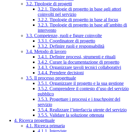
3.2. Tipologie di progetti
3.2.1. Tipologie di progetto in base agli attori
coinvolti nel servizio
3.2.2. Tipologie di progetto in base al focus
3.2.3. Tipologie di progetto in base all’ambito di
intervento
3.3. Competenze, ruoli e figure coinvolte
3.3.1. Coordinatore di progetto
3.3.2. Definire ruoli e responsabilità
3.4. Metodo di lavoro
3.4.1. Definire processi, strumenti e rituali
3.4.2. Curare la documentazione di progetto
3.4.3. Organizzare tavoli tecnici collaborativi
3.4.4. Prendere decisioni
3.5. Il processo progettuale
3.5.1. Organizzare il progetto e la sua gestione
3.5.2. Comprendere il contesto d’uso del servizio
pubblico
3.5.3. Progettare i processi e i
touchpoint
del
servizio
3.5.4. Realizzare l’interfaccia utente del servizio
3.5.5. Validare la soluzione ottenuta
4. Ricerca progettuale
4.1. Ricerca primaria
4.1.1. Interviste