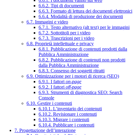
6.6.1. I documenti vanno sul web
6.6.2. Tipi di documenti
6.6.3. Formato di lettura dei documenti elettronici
6.6.4. Modalità di produzione dei documenti
6.7. Immagini e video
6.7.1. Testo alternativo (alt text) per le immagini
6.7.2. Sottotitoli per i video
6.7.3. Trascrizioni per i video
6.8. Proprietà intellettuale e privacy
6.8.1. Pubblicazione di contenuti prodotti dalla
Pubblica Amministrazione
6.8.2. Pubblicazione di contenuti non prodotti
dalla Pubblica Amministrazione
6.8.3. Consenso dei soggetti ritratti
6.9. Ottimizzazione per i motori di ricerca (SEO)
6.9.1. I fattori
on-page
6.9.2. I fattori
off-page
6.9.3. Strumenti di diagnostica SEO: Search
Console
6.10. Gestire i contenuti
6.10.1. L’inventario dei contenuti
6.10.2. Revisionare i contenuti
6.10.3. Migrare i contenuti
6.10.4. Pubblicare i contenuti
7. Progettazione dell’interazione