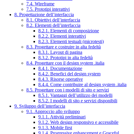
7.4. Wireframe
7.5. Prototipi interattivi
8. Progettazione dell’interfaccia
8.1. Obiettivi dell’interfaccia
8.2. Elementi dell’interfaccia
8.2.1. Elementi di composizione
8.2.2. Elementi interattivi
8.2.3. Elementi testuali (microtesti)
8.3. Progettare e costruire in alta fedeltà
8.3.1. Layout di pagina
8.3.2. Prototipi in alta fedeltà
8.4. Progettare con il design system .italia
8.4.1. Documentazione
8.4.2. Benefici del design system
8.4.3. Risorse operative
8.4.4. Come contribuire al design system .italia
8.5. Progettare con i modelli di sito e servizi
8.5.1. Vantaggi dell’utilizzo dei modelli
8.5.2. I modelli di sito e servizi disponibili
9. Sviluppo dell’interfaccia
9.1. Approccio allo sviluppo
9.1.1. Attività preliminari
9.1.2. Web design responsivo e accessibile
9.1.3. Mobile first
9.1.4. Progressive enhancement e Graceful