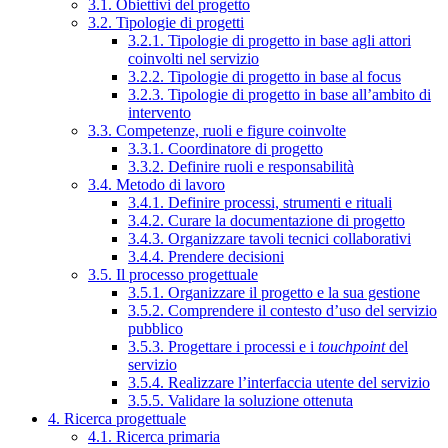
3.1. Obiettivi del progetto
3.2. Tipologie di progetti
3.2.1. Tipologie di progetto in base agli attori
coinvolti nel servizio
3.2.2. Tipologie di progetto in base al focus
3.2.3. Tipologie di progetto in base all’ambito di
intervento
3.3. Competenze, ruoli e figure coinvolte
3.3.1. Coordinatore di progetto
3.3.2. Definire ruoli e responsabilità
3.4. Metodo di lavoro
3.4.1. Definire processi, strumenti e rituali
3.4.2. Curare la documentazione di progetto
3.4.3. Organizzare tavoli tecnici collaborativi
3.4.4. Prendere decisioni
3.5. Il processo progettuale
3.5.1. Organizzare il progetto e la sua gestione
3.5.2. Comprendere il contesto d’uso del servizio
pubblico
3.5.3. Progettare i processi e i
touchpoint
del
servizio
3.5.4. Realizzare l’interfaccia utente del servizio
3.5.5. Validare la soluzione ottenuta
4. Ricerca progettuale
4.1. Ricerca primaria