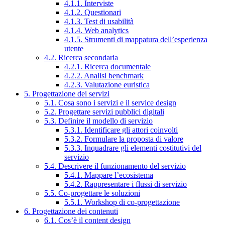
4.1.1. Interviste
4.1.2. Questionari
4.1.3. Test di usabilità
4.1.4. Web analytics
4.1.5. Strumenti di mappatura dell’esperienza
utente
4.2. Ricerca secondaria
4.2.1. Ricerca documentale
4.2.2. Analisi benchmark
4.2.3. Valutazione euristica
5. Progettazione dei servizi
5.1. Cosa sono i servizi e il service design
5.2. Progettare servizi pubblici digitali
5.3. Definire il modello di servizio
5.3.1. Identificare gli attori coinvolti
5.3.2. Formulare la proposta di valore
5.3.3. Inquadrare gli elementi costitutivi del
servizio
5.4. Descrivere il funzionamento del servizio
5.4.1. Mappare l’ecosistema
5.4.2. Rappresentare i flussi di servizio
5.5. Co-progettare le soluzioni
5.5.1. Workshop di co-progettazione
6. Progettazione dei contenuti
6.1. Cos’è il content design