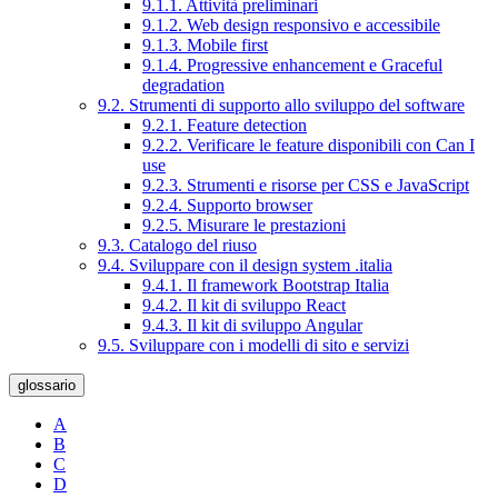
9.1.1. Attività preliminari
9.1.2. Web design responsivo e accessibile
9.1.3. Mobile first
9.1.4. Progressive enhancement e Graceful
degradation
9.2. Strumenti di supporto allo sviluppo del software
9.2.1. Feature detection
9.2.2. Verificare le feature disponibili con Can I
use
9.2.3. Strumenti e risorse per CSS e JavaScript
9.2.4. Supporto browser
9.2.5. Misurare le prestazioni
9.3. Catalogo del riuso
9.4. Sviluppare con il design system .italia
9.4.1. Il framework Bootstrap Italia
9.4.2. Il kit di sviluppo React
9.4.3. Il kit di sviluppo Angular
9.5. Sviluppare con i modelli di sito e servizi
glossario
A
B
C
D