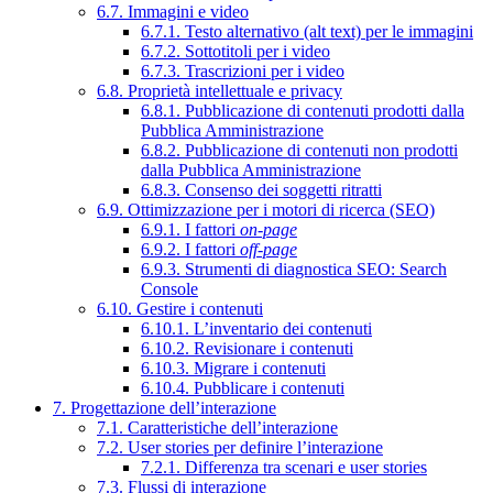
6.7. Immagini e video
6.7.1. Testo alternativo (alt text) per le immagini
6.7.2. Sottotitoli per i video
6.7.3. Trascrizioni per i video
6.8. Proprietà intellettuale e privacy
6.8.1. Pubblicazione di contenuti prodotti dalla
Pubblica Amministrazione
6.8.2. Pubblicazione di contenuti non prodotti
dalla Pubblica Amministrazione
6.8.3. Consenso dei soggetti ritratti
6.9. Ottimizzazione per i motori di ricerca (SEO)
6.9.1. I fattori
on-page
6.9.2. I fattori
off-page
6.9.3. Strumenti di diagnostica SEO: Search
Console
6.10. Gestire i contenuti
6.10.1. L’inventario dei contenuti
6.10.2. Revisionare i contenuti
6.10.3. Migrare i contenuti
6.10.4. Pubblicare i contenuti
7. Progettazione dell’interazione
7.1. Caratteristiche dell’interazione
7.2. User stories per definire l’interazione
7.2.1. Differenza tra scenari e user stories
7.3. Flussi di interazione