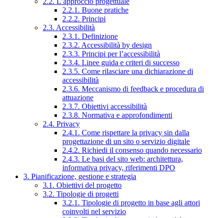
2.2. L’approccio progettuale
2.2.1. Buone pratiche
2.2.2. Principi
2.3. Accessibilità
2.3.1. Definizione
2.3.2. Accessibilità by design
2.3.3. Principi per l’accessibilità
2.3.4. Linee guida e criteri di successo
2.3.5. Come rilasciare una dichiarazione di
accessibilità
2.3.6. Meccanismo di feedback e procedura di
attuazione
2.3.7. Obiettivi accessibilità
2.3.8. Normativa e approfondimenti
2.4. Privacy
2.4.1. Come rispettare la privacy sin dalla
progettazione di un sito o servizio digitale
2.4.2. Richiedi il consenso quando necessario
2.4.3. Le basi del sito web: architettura,
informativa privacy, riferimenti DPO
3. Pianificazione, gestione e strategia
3.1. Obiettivi del progetto
3.2. Tipologie di progetti
3.2.1. Tipologie di progetto in base agli attori
coinvolti nel servizio