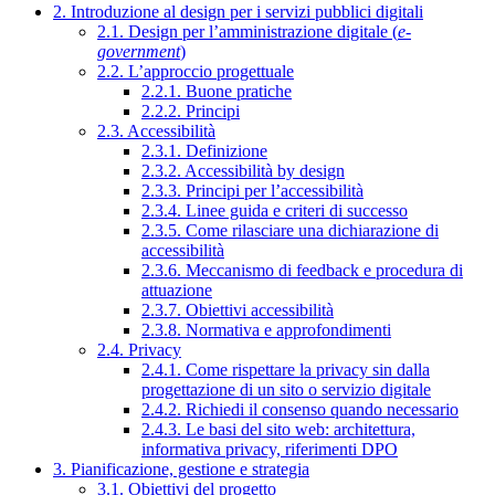
2. Introduzione al design per i servizi pubblici digitali
2.1. Design per l’amministrazione digitale (
e-
government
)
2.2. L’approccio progettuale
2.2.1. Buone pratiche
2.2.2. Principi
2.3. Accessibilità
2.3.1. Definizione
2.3.2. Accessibilità by design
2.3.3. Principi per l’accessibilità
2.3.4. Linee guida e criteri di successo
2.3.5. Come rilasciare una dichiarazione di
accessibilità
2.3.6. Meccanismo di feedback e procedura di
attuazione
2.3.7. Obiettivi accessibilità
2.3.8. Normativa e approfondimenti
2.4. Privacy
2.4.1. Come rispettare la privacy sin dalla
progettazione di un sito o servizio digitale
2.4.2. Richiedi il consenso quando necessario
2.4.3. Le basi del sito web: architettura,
informativa privacy, riferimenti DPO
3. Pianificazione, gestione e strategia
3.1. Obiettivi del progetto