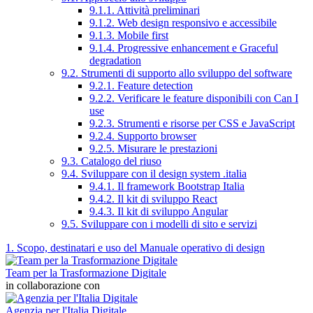
9.1.1. Attività preliminari
9.1.2. Web design responsivo e accessibile
9.1.3. Mobile first
9.1.4. Progressive enhancement e Graceful
degradation
9.2. Strumenti di supporto allo sviluppo del software
9.2.1. Feature detection
9.2.2. Verificare le feature disponibili con Can I
use
9.2.3. Strumenti e risorse per CSS e JavaScript
9.2.4. Supporto browser
9.2.5. Misurare le prestazioni
9.3. Catalogo del riuso
9.4. Sviluppare con il design system .italia
9.4.1. Il framework Bootstrap Italia
9.4.2. Il kit di sviluppo React
9.4.3. Il kit di sviluppo Angular
9.5. Sviluppare con i modelli di sito e servizi
1. Scopo, destinatari e uso del Manuale operativo di design
Team per la Trasformazione Digitale
in collaborazione con
Agenzia per l'Italia Digitale