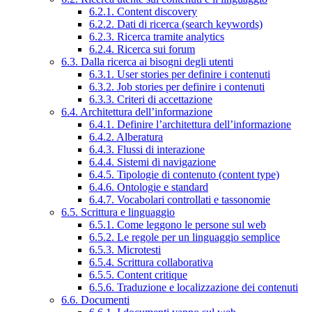
6.2.1. Content discovery
6.2.2. Dati di ricerca (search keywords)
6.2.3. Ricerca tramite analytics
6.2.4. Ricerca sui forum
6.3. Dalla ricerca ai bisogni degli utenti
6.3.1. User stories per definire i contenuti
6.3.2. Job stories per definire i contenuti
6.3.3. Criteri di accettazione
6.4. Architettura dell’informazione
6.4.1. Definire l’architettura dell’informazione
6.4.2. Alberatura
6.4.3. Flussi di interazione
6.4.4. Sistemi di navigazione
6.4.5. Tipologie di contenuto (content type)
6.4.6. Ontologie e standard
6.4.7. Vocabolari controllati e tassonomie
6.5. Scrittura e linguaggio
6.5.1. Come leggono le persone sul web
6.5.2. Le regole per un linguaggio semplice
6.5.3. Microtesti
6.5.4. Scrittura collaborativa
6.5.5. Content critique
6.5.6. Traduzione e localizzazione dei contenuti
6.6. Documenti