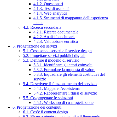
4.1.2. Questionari
4.1.3. Test di usabilità
4.1.4. Web analytics
4.1.5. Strumenti di mappatura dell’esperienza
utente
4.2. Ricerca secondaria
4.2.1. Ricerca documentale
4.2.2. Analisi benchmark
4.2.3. Valutazione euristica
5. Progettazione dei servizi
5.1. Cosa sono i servizi e il service design
5.2. Progettare servizi pubblici digitali
5.3. Definire il modello di servizio
5.3.1. Identificare gli attori coinvolti
5.3.2. Formulare la proposta di valore
5.3.3. Inquadrare gli elementi costitutivi del
servizio
5.4. Descrivere il funzionamento del servizio
5.4.1. Mappare l’ecosistema
5.4.2. Rappresentare i flussi di servizio
5.5. Co-progettare le soluzioni
5.5.1. Workshop di co-progettazione
6. Progettazione dei contenuti
6.1. Cos’è il content design
6.2. Ricerca utente sui contenuti e il linguaggio