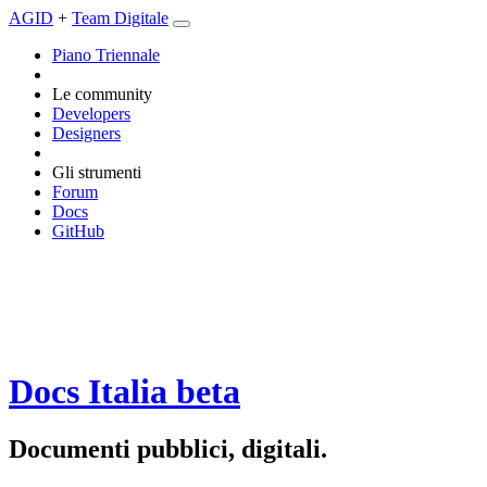
AGID
+
Team Digitale
Piano Triennale
Le community
Developers
Designers
Gli strumenti
Forum
Docs
GitHub
Docs Italia
beta
Documenti pubblici, digitali.