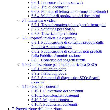
6.6.1. I documenti vanno sul web
6.6.2. Tipi di documenti
6.6.3. Formato di lettura dei documenti elettronici
6.6.4. Modalità di produzione dei documenti
6.7. Immagini e video
6.7.1. Testo alternativo (alt text) per le immagini
6.7.2. Sottotitoli per i video
6.7.3. Trascrizioni per i video
6.8. Proprietà intellettuale e privacy
6.8.1. Pubblicazione di contenuti prodotti dalla
Pubblica Amministrazione
6.8.2. Pubblicazione di contenuti non prodotti
dalla Pubblica Amministrazione
6.8.3. Consenso dei soggetti ritratti
6.9. Ottimizzazione per i motori di ricerca (SEO)
6.9.1. I fattori
on-page
6.9.2. I fattori
off-page
6.9.3. Strumenti di diagnostica SEO: Search
Console
6.10. Gestire i contenuti
6.10.1. L’inventario dei contenuti
6.10.2. Revisionare i contenuti
6.10.3. Migrare i contenuti
6.10.4. Pubblicare i contenuti
7. Progettazione dell’interazione