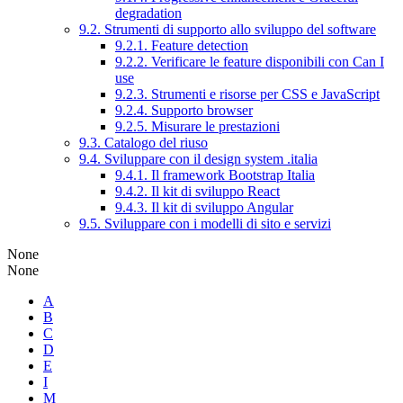
degradation
9.2. Strumenti di supporto allo sviluppo del software
9.2.1. Feature detection
9.2.2. Verificare le feature disponibili con Can I
use
9.2.3. Strumenti e risorse per CSS e JavaScript
9.2.4. Supporto browser
9.2.5. Misurare le prestazioni
9.3. Catalogo del riuso
9.4. Sviluppare con il design system .italia
9.4.1. Il framework Bootstrap Italia
9.4.2. Il kit di sviluppo React
9.4.3. Il kit di sviluppo Angular
9.5. Sviluppare con i modelli di sito e servizi
None
None
A
B
C
D
E
I
M