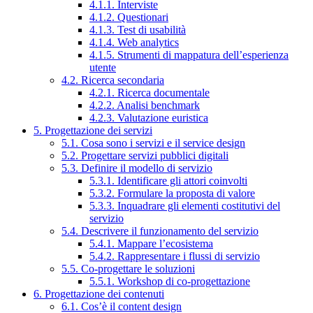
4.1.1. Interviste
4.1.2. Questionari
4.1.3. Test di usabilità
4.1.4. Web analytics
4.1.5. Strumenti di mappatura dell’esperienza
utente
4.2. Ricerca secondaria
4.2.1. Ricerca documentale
4.2.2. Analisi benchmark
4.2.3. Valutazione euristica
5. Progettazione dei servizi
5.1. Cosa sono i servizi e il service design
5.2. Progettare servizi pubblici digitali
5.3. Definire il modello di servizio
5.3.1. Identificare gli attori coinvolti
5.3.2. Formulare la proposta di valore
5.3.3. Inquadrare gli elementi costitutivi del
servizio
5.4. Descrivere il funzionamento del servizio
5.4.1. Mappare l’ecosistema
5.4.2. Rappresentare i flussi di servizio
5.5. Co-progettare le soluzioni
5.5.1. Workshop di co-progettazione
6. Progettazione dei contenuti
6.1. Cos’è il content design