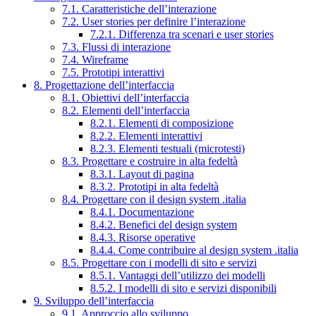
7.1. Caratteristiche dell’interazione
7.2. User stories per definire l’interazione
7.2.1. Differenza tra scenari e user stories
7.3. Flussi di interazione
7.4. Wireframe
7.5. Prototipi interattivi
8. Progettazione dell’interfaccia
8.1. Obiettivi dell’interfaccia
8.2. Elementi dell’interfaccia
8.2.1. Elementi di composizione
8.2.2. Elementi interattivi
8.2.3. Elementi testuali (microtesti)
8.3. Progettare e costruire in alta fedeltà
8.3.1. Layout di pagina
8.3.2. Prototipi in alta fedeltà
8.4. Progettare con il design system .italia
8.4.1. Documentazione
8.4.2. Benefici del design system
8.4.3. Risorse operative
8.4.4. Come contribuire al design system .italia
8.5. Progettare con i modelli di sito e servizi
8.5.1. Vantaggi dell’utilizzo dei modelli
8.5.2. I modelli di sito e servizi disponibili
9. Sviluppo dell’interfaccia
9.1. Approccio allo sviluppo