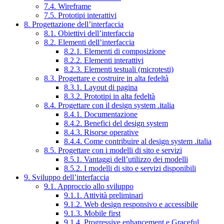
7.4. Wireframe
7.5. Prototipi interattivi
8. Progettazione dell’interfaccia
8.1. Obiettivi dell’interfaccia
8.2. Elementi dell’interfaccia
8.2.1. Elementi di composizione
8.2.2. Elementi interattivi
8.2.3. Elementi testuali (microtesti)
8.3. Progettare e costruire in alta fedeltà
8.3.1. Layout di pagina
8.3.2. Prototipi in alta fedeltà
8.4. Progettare con il design system .italia
8.4.1. Documentazione
8.4.2. Benefici del design system
8.4.3. Risorse operative
8.4.4. Come contribuire al design system .italia
8.5. Progettare con i modelli di sito e servizi
8.5.1. Vantaggi dell’utilizzo dei modelli
8.5.2. I modelli di sito e servizi disponibili
9. Sviluppo dell’interfaccia
9.1. Approccio allo sviluppo
9.1.1. Attività preliminari
9.1.2. Web design responsivo e accessibile
9.1.3. Mobile first
9.1.4. Progressive enhancement e Graceful