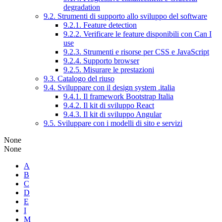
degradation
9.2. Strumenti di supporto allo sviluppo del software
9.2.1. Feature detection
9.2.2. Verificare le feature disponibili con Can I
use
9.2.3. Strumenti e risorse per CSS e JavaScript
9.2.4. Supporto browser
9.2.5. Misurare le prestazioni
9.3. Catalogo del riuso
9.4. Sviluppare con il design system .italia
9.4.1. Il framework Bootstrap Italia
9.4.2. Il kit di sviluppo React
9.4.3. Il kit di sviluppo Angular
9.5. Sviluppare con i modelli di sito e servizi
None
None
A
B
C
D
E
I
M