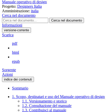
Manuale operativo di design
Progetto:
Designers Italia
Amministrazione:
italia
Cerca nel documento
Cerca nel documento
Informazioni
versione-corrente
Scarica
pdf
html
epub
Sorgente
Azioni
indice dei contenuti
Sommario
1. Scopo, destinatari e uso del Manuale operativo di design
1.1. Versionamento e storico
1.2. Consultazione del manuale
1.3. Contribuisci al manuale