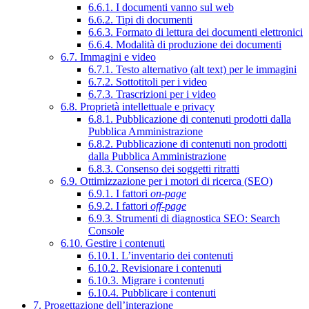
6.6.1. I documenti vanno sul web
6.6.2. Tipi di documenti
6.6.3. Formato di lettura dei documenti elettronici
6.6.4. Modalità di produzione dei documenti
6.7. Immagini e video
6.7.1. Testo alternativo (alt text) per le immagini
6.7.2. Sottotitoli per i video
6.7.3. Trascrizioni per i video
6.8. Proprietà intellettuale e privacy
6.8.1. Pubblicazione di contenuti prodotti dalla
Pubblica Amministrazione
6.8.2. Pubblicazione di contenuti non prodotti
dalla Pubblica Amministrazione
6.8.3. Consenso dei soggetti ritratti
6.9. Ottimizzazione per i motori di ricerca (SEO)
6.9.1. I fattori
on-page
6.9.2. I fattori
off-page
6.9.3. Strumenti di diagnostica SEO: Search
Console
6.10. Gestire i contenuti
6.10.1. L’inventario dei contenuti
6.10.2. Revisionare i contenuti
6.10.3. Migrare i contenuti
6.10.4. Pubblicare i contenuti
7. Progettazione dell’interazione