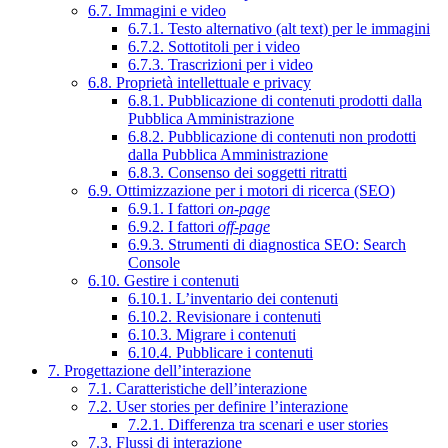
6.7. Immagini e video
6.7.1. Testo alternativo (alt text) per le immagini
6.7.2. Sottotitoli per i video
6.7.3. Trascrizioni per i video
6.8. Proprietà intellettuale e privacy
6.8.1. Pubblicazione di contenuti prodotti dalla
Pubblica Amministrazione
6.8.2. Pubblicazione di contenuti non prodotti
dalla Pubblica Amministrazione
6.8.3. Consenso dei soggetti ritratti
6.9. Ottimizzazione per i motori di ricerca (SEO)
6.9.1. I fattori
on-page
6.9.2. I fattori
off-page
6.9.3. Strumenti di diagnostica SEO: Search
Console
6.10. Gestire i contenuti
6.10.1. L’inventario dei contenuti
6.10.2. Revisionare i contenuti
6.10.3. Migrare i contenuti
6.10.4. Pubblicare i contenuti
7. Progettazione dell’interazione
7.1. Caratteristiche dell’interazione
7.2. User stories per definire l’interazione
7.2.1. Differenza tra scenari e user stories
7.3. Flussi di interazione