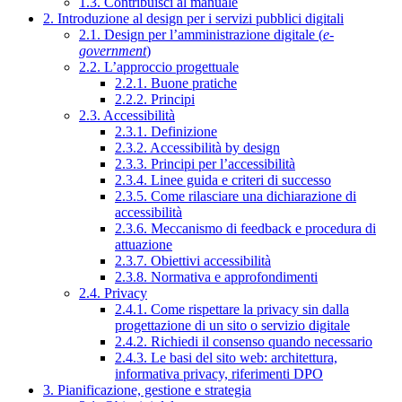
1.3. Contribuisci al manuale
2. Introduzione al design per i servizi pubblici digitali
2.1. Design per l’amministrazione digitale (
e-
government
)
2.2. L’approccio progettuale
2.2.1. Buone pratiche
2.2.2. Principi
2.3. Accessibilità
2.3.1. Definizione
2.3.2. Accessibilità by design
2.3.3. Principi per l’accessibilità
2.3.4. Linee guida e criteri di successo
2.3.5. Come rilasciare una dichiarazione di
accessibilità
2.3.6. Meccanismo di feedback e procedura di
attuazione
2.3.7. Obiettivi accessibilità
2.3.8. Normativa e approfondimenti
2.4. Privacy
2.4.1. Come rispettare la privacy sin dalla
progettazione di un sito o servizio digitale
2.4.2. Richiedi il consenso quando necessario
2.4.3. Le basi del sito web: architettura,
informativa privacy, riferimenti DPO
3. Pianificazione, gestione e strategia