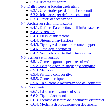
6.2.4. Ricerca sui forum
6.3. Dalla ricerca ai bisogni degli utenti
6.3.1. User stories per definire i contenuti
6.3.2. Job stories per definire i contenuti
6.3.3. Criteri di accettazione
6.4. Architettura dell’informazione
6.4.1. Definire l’architettura dell’informazione
6.4.2. Alberatura
6.4.3. Flussi di interazione
6.4.4. Sistemi di navigazione
6.4.5. Tipologie di contenuto (content type)
6.4.6. Ontologie e standard
6.4.7. Vocabolari controllati e tassonomie
6.5. Scrittura e linguaggio
6.5.1. Come leggono le persone sul web
6.5.2. Le regole per un linguaggio semplice
6.5.3. Microtesti
6.5.4. Scrittura collaborativa
6.5.5. Content critique
6.5.6. Traduzione e localizzazione dei contenuti
6.6. Documenti
6.6.1. I documenti vanno sul web
6.6.2. Tipi di documenti
6.6.3. Formato di lettura dei documenti elettronici
6.6.4. Modalità di produzione dei documenti