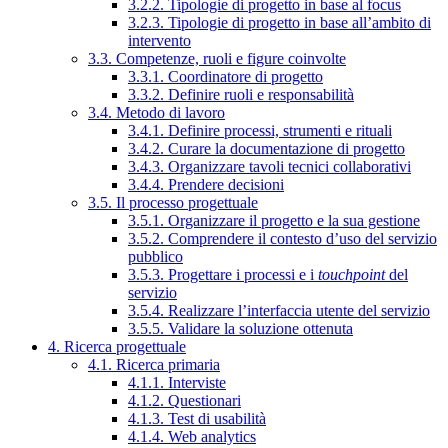
3.2.2. Tipologie di progetto in base al focus
3.2.3. Tipologie di progetto in base all’ambito di
intervento
3.3. Competenze, ruoli e figure coinvolte
3.3.1. Coordinatore di progetto
3.3.2. Definire ruoli e responsabilità
3.4. Metodo di lavoro
3.4.1. Definire processi, strumenti e rituali
3.4.2. Curare la documentazione di progetto
3.4.3. Organizzare tavoli tecnici collaborativi
3.4.4. Prendere decisioni
3.5. Il processo progettuale
3.5.1. Organizzare il progetto e la sua gestione
3.5.2. Comprendere il contesto d’uso del servizio
pubblico
3.5.3. Progettare i processi e i
touchpoint
del
servizio
3.5.4. Realizzare l’interfaccia utente del servizio
3.5.5. Validare la soluzione ottenuta
4. Ricerca progettuale
4.1. Ricerca primaria
4.1.1. Interviste
4.1.2. Questionari
4.1.3. Test di usabilità
4.1.4. Web analytics