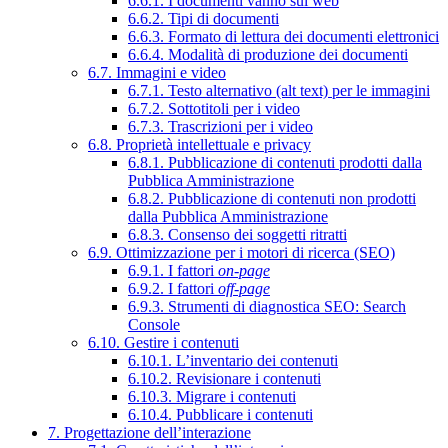
6.6.1. I documenti vanno sul web
6.6.2. Tipi di documenti
6.6.3. Formato di lettura dei documenti elettronici
6.6.4. Modalità di produzione dei documenti
6.7. Immagini e video
6.7.1. Testo alternativo (alt text) per le immagini
6.7.2. Sottotitoli per i video
6.7.3. Trascrizioni per i video
6.8. Proprietà intellettuale e privacy
6.8.1. Pubblicazione di contenuti prodotti dalla
Pubblica Amministrazione
6.8.2. Pubblicazione di contenuti non prodotti
dalla Pubblica Amministrazione
6.8.3. Consenso dei soggetti ritratti
6.9. Ottimizzazione per i motori di ricerca (SEO)
6.9.1. I fattori
on-page
6.9.2. I fattori
off-page
6.9.3. Strumenti di diagnostica SEO: Search
Console
6.10. Gestire i contenuti
6.10.1. L’inventario dei contenuti
6.10.2. Revisionare i contenuti
6.10.3. Migrare i contenuti
6.10.4. Pubblicare i contenuti
7. Progettazione dell’interazione