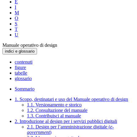
E
I
M
O
S
T
U
Manuale operativo di design
indici e glossario
contenuti
figure
tabelle
glossario
Sommario
1. Scopo, destinatari e uso del Manuale operativo di design
1.1. Versionamento e storico
1.2. Consultazione del manuale
1.3. Contribuisci al manuale
2. Introduzione al design per i servizi pubblici digitali
2.1. Design per l’amministrazione digitale (
e-
government
)