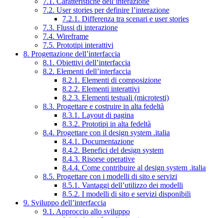
7.1. Caratteristiche dell’interazione
7.2. User stories per definire l’interazione
7.2.1. Differenza tra scenari e user stories
7.3. Flussi di interazione
7.4. Wireframe
7.5. Prototipi interattivi
8. Progettazione dell’interfaccia
8.1. Obiettivi dell’interfaccia
8.2. Elementi dell’interfaccia
8.2.1. Elementi di composizione
8.2.2. Elementi interattivi
8.2.3. Elementi testuali (microtesti)
8.3. Progettare e costruire in alta fedeltà
8.3.1. Layout di pagina
8.3.2. Prototipi in alta fedeltà
8.4. Progettare con il design system .italia
8.4.1. Documentazione
8.4.2. Benefici del design system
8.4.3. Risorse operative
8.4.4. Come contribuire al design system .italia
8.5. Progettare con i modelli di sito e servizi
8.5.1. Vantaggi dell’utilizzo dei modelli
8.5.2. I modelli di sito e servizi disponibili
9. Sviluppo dell’interfaccia
9.1. Approccio allo sviluppo