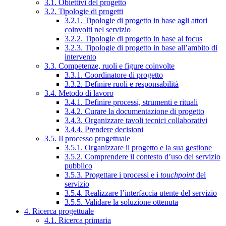
3.1. Obiettivi del progetto
3.2. Tipologie di progetti
3.2.1. Tipologie di progetto in base agli attori
coinvolti nel servizio
3.2.2. Tipologie di progetto in base al focus
3.2.3. Tipologie di progetto in base all’ambito di
intervento
3.3. Competenze, ruoli e figure coinvolte
3.3.1. Coordinatore di progetto
3.3.2. Definire ruoli e responsabilità
3.4. Metodo di lavoro
3.4.1. Definire processi, strumenti e rituali
3.4.2. Curare la documentazione di progetto
3.4.3. Organizzare tavoli tecnici collaborativi
3.4.4. Prendere decisioni
3.5. Il processo progettuale
3.5.1. Organizzare il progetto e la sua gestione
3.5.2. Comprendere il contesto d’uso del servizio
pubblico
3.5.3. Progettare i processi e i
touchpoint
del
servizio
3.5.4. Realizzare l’interfaccia utente del servizio
3.5.5. Validare la soluzione ottenuta
4. Ricerca progettuale
4.1. Ricerca primaria