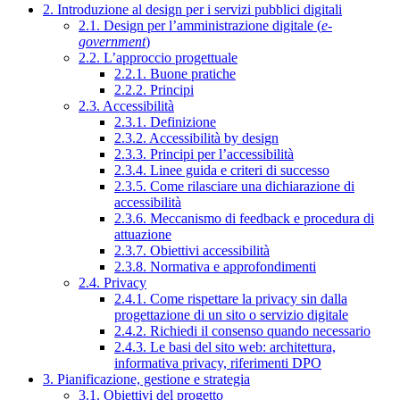
2. Introduzione al design per i servizi pubblici digitali
2.1. Design per l’amministrazione digitale (
e-
government
)
2.2. L’approccio progettuale
2.2.1. Buone pratiche
2.2.2. Principi
2.3. Accessibilità
2.3.1. Definizione
2.3.2. Accessibilità by design
2.3.3. Principi per l’accessibilità
2.3.4. Linee guida e criteri di successo
2.3.5. Come rilasciare una dichiarazione di
accessibilità
2.3.6. Meccanismo di feedback e procedura di
attuazione
2.3.7. Obiettivi accessibilità
2.3.8. Normativa e approfondimenti
2.4. Privacy
2.4.1. Come rispettare la privacy sin dalla
progettazione di un sito o servizio digitale
2.4.2. Richiedi il consenso quando necessario
2.4.3. Le basi del sito web: architettura,
informativa privacy, riferimenti DPO
3. Pianificazione, gestione e strategia
3.1. Obiettivi del progetto