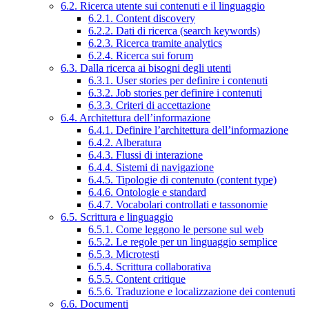
6.2. Ricerca utente sui contenuti e il linguaggio
6.2.1. Content discovery
6.2.2. Dati di ricerca (search keywords)
6.2.3. Ricerca tramite analytics
6.2.4. Ricerca sui forum
6.3. Dalla ricerca ai bisogni degli utenti
6.3.1. User stories per definire i contenuti
6.3.2. Job stories per definire i contenuti
6.3.3. Criteri di accettazione
6.4. Architettura dell’informazione
6.4.1. Definire l’architettura dell’informazione
6.4.2. Alberatura
6.4.3. Flussi di interazione
6.4.4. Sistemi di navigazione
6.4.5. Tipologie di contenuto (content type)
6.4.6. Ontologie e standard
6.4.7. Vocabolari controllati e tassonomie
6.5. Scrittura e linguaggio
6.5.1. Come leggono le persone sul web
6.5.2. Le regole per un linguaggio semplice
6.5.3. Microtesti
6.5.4. Scrittura collaborativa
6.5.5. Content critique
6.5.6. Traduzione e localizzazione dei contenuti
6.6. Documenti