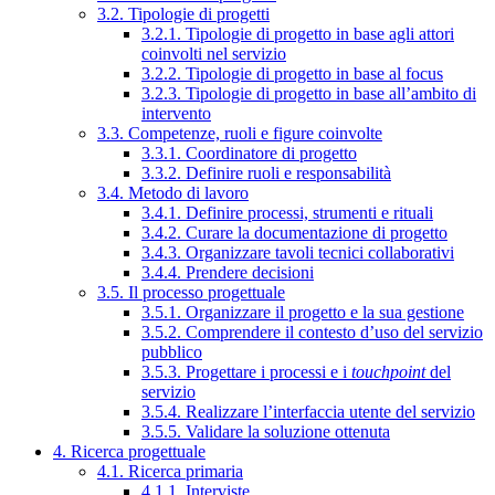
3.2. Tipologie di progetti
3.2.1. Tipologie di progetto in base agli attori
coinvolti nel servizio
3.2.2. Tipologie di progetto in base al focus
3.2.3. Tipologie di progetto in base all’ambito di
intervento
3.3. Competenze, ruoli e figure coinvolte
3.3.1. Coordinatore di progetto
3.3.2. Definire ruoli e responsabilità
3.4. Metodo di lavoro
3.4.1. Definire processi, strumenti e rituali
3.4.2. Curare la documentazione di progetto
3.4.3. Organizzare tavoli tecnici collaborativi
3.4.4. Prendere decisioni
3.5. Il processo progettuale
3.5.1. Organizzare il progetto e la sua gestione
3.5.2. Comprendere il contesto d’uso del servizio
pubblico
3.5.3. Progettare i processi e i
touchpoint
del
servizio
3.5.4. Realizzare l’interfaccia utente del servizio
3.5.5. Validare la soluzione ottenuta
4. Ricerca progettuale
4.1. Ricerca primaria
4.1.1. Interviste