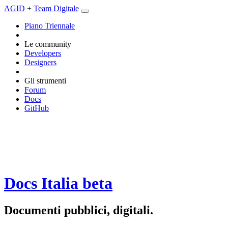
AGID
+
Team Digitale
Piano Triennale
Le community
Developers
Designers
Gli strumenti
Forum
Docs
GitHub
Docs Italia
beta
Documenti pubblici, digitali.