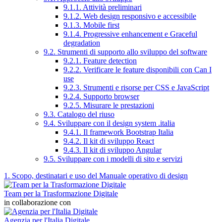
9.1.1. Attività preliminari
9.1.2. Web design responsivo e accessibile
9.1.3. Mobile first
9.1.4. Progressive enhancement e Graceful
degradation
9.2. Strumenti di supporto allo sviluppo del software
9.2.1. Feature detection
9.2.2. Verificare le feature disponibili con Can I
use
9.2.3. Strumenti e risorse per CSS e JavaScript
9.2.4. Supporto browser
9.2.5. Misurare le prestazioni
9.3. Catalogo del riuso
9.4. Sviluppare con il design system .italia
9.4.1. Il framework Bootstrap Italia
9.4.2. Il kit di sviluppo React
9.4.3. Il kit di sviluppo Angular
9.5. Sviluppare con i modelli di sito e servizi
1. Scopo, destinatari e uso del Manuale operativo di design
Team per la Trasformazione Digitale
in collaborazione con
Agenzia per l'Italia Digitale