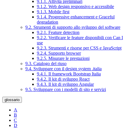
9.1.1. Attività preliminari
9.1.2. Web design responsivo e accessibile
9.1.3. Mobile first
9.1.4. Progressive enhancement e Graceful
degradation
9.2. Strumenti di supporto allo sviluppo del software
9.2.1. Feature detection
9.2.2. Verificare le feature disponibili con Can I
use
9.2.3. Strumenti e risorse per CSS e JavaScript
9.2.4. Supporto browser
9.2.5. Misurare le prestazioni
9.3. Catalogo del riuso
9.4. Sviluppare con il design system .italia
9.4.1. Il framework Bootstrap Italia
9.4.2. Il kit di sviluppo React
9.4.3. Il kit di sviluppo Angular
9.5. Sviluppare con i modelli di sito e servizi
glossario
A
B
C
D