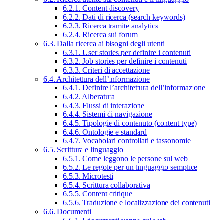
6.2.1. Content discovery
6.2.2. Dati di ricerca (search keywords)
6.2.3. Ricerca tramite analytics
6.2.4. Ricerca sui forum
6.3. Dalla ricerca ai bisogni degli utenti
6.3.1. User stories per definire i contenuti
6.3.2. Job stories per definire i contenuti
6.3.3. Criteri di accettazione
6.4. Architettura dell’informazione
6.4.1. Definire l’architettura dell’informazione
6.4.2. Alberatura
6.4.3. Flussi di interazione
6.4.4. Sistemi di navigazione
6.4.5. Tipologie di contenuto (content type)
6.4.6. Ontologie e standard
6.4.7. Vocabolari controllati e tassonomie
6.5. Scrittura e linguaggio
6.5.1. Come leggono le persone sul web
6.5.2. Le regole per un linguaggio semplice
6.5.3. Microtesti
6.5.4. Scrittura collaborativa
6.5.5. Content critique
6.5.6. Traduzione e localizzazione dei contenuti
6.6. Documenti