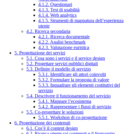
4.1.2. Questionari
4.1.3. Test di usabilità
4.1.4. Web analytics
4.1.5. Strumenti di mappatura dell’esperienza
utente
4.2. Ricerca secondaria
4.2.1. Ricerca documentale
4.2.2. Analisi benchmark
4.2.3. Valutazione euristica
5. Progettazione dei servizi
5.1. Cosa sono i servizi e il service design
5.2. Progettare servizi pubblici digitali
5.3. Definire il modello di servizio
5.3.1. Identificare gli attori coinvolti
5.3.2. Formulare la proposta di valore
5.3.3. Inquadrare gli elementi costitutivi del
servizio
5.4. Descrivere il funzionamento del servizio
5.4.1. Mappare l’ecosistema
5.4.2. Rappresentare i flussi di servizio
5.5. Co-progettare le soluzioni
5.5.1. Workshop di co-progettazione
6. Progettazione dei contenuti
6.1. Cos’è il content design
6.2. Ricerca utente sui contenuti e il linguaggio