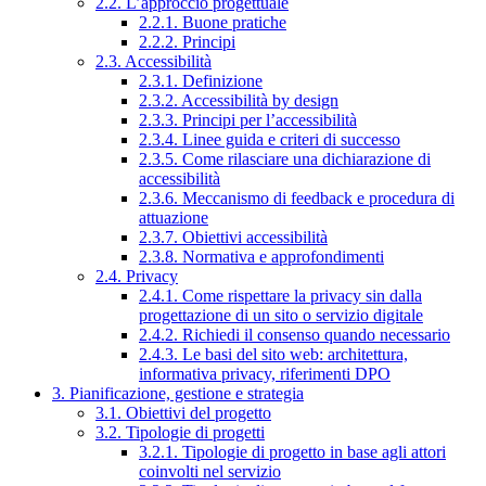
2.2. L’approccio progettuale
2.2.1. Buone pratiche
2.2.2. Principi
2.3. Accessibilità
2.3.1. Definizione
2.3.2. Accessibilità by design
2.3.3. Principi per l’accessibilità
2.3.4. Linee guida e criteri di successo
2.3.5. Come rilasciare una dichiarazione di
accessibilità
2.3.6. Meccanismo di feedback e procedura di
attuazione
2.3.7. Obiettivi accessibilità
2.3.8. Normativa e approfondimenti
2.4. Privacy
2.4.1. Come rispettare la privacy sin dalla
progettazione di un sito o servizio digitale
2.4.2. Richiedi il consenso quando necessario
2.4.3. Le basi del sito web: architettura,
informativa privacy, riferimenti DPO
3. Pianificazione, gestione e strategia
3.1. Obiettivi del progetto
3.2. Tipologie di progetti
3.2.1. Tipologie di progetto in base agli attori
coinvolti nel servizio