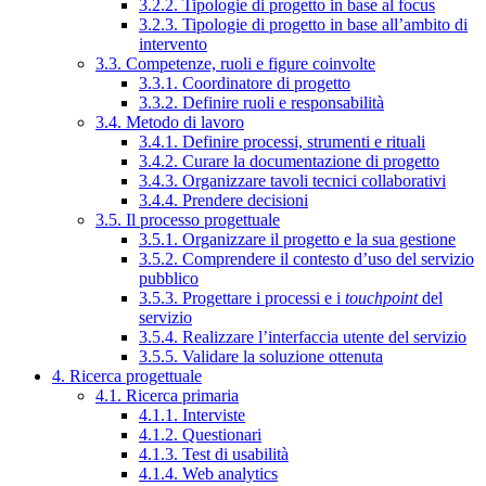
3.2.2. Tipologie di progetto in base al focus
3.2.3. Tipologie di progetto in base all’ambito di
intervento
3.3. Competenze, ruoli e figure coinvolte
3.3.1. Coordinatore di progetto
3.3.2. Definire ruoli e responsabilità
3.4. Metodo di lavoro
3.4.1. Definire processi, strumenti e rituali
3.4.2. Curare la documentazione di progetto
3.4.3. Organizzare tavoli tecnici collaborativi
3.4.4. Prendere decisioni
3.5. Il processo progettuale
3.5.1. Organizzare il progetto e la sua gestione
3.5.2. Comprendere il contesto d’uso del servizio
pubblico
3.5.3. Progettare i processi e i
touchpoint
del
servizio
3.5.4. Realizzare l’interfaccia utente del servizio
3.5.5. Validare la soluzione ottenuta
4. Ricerca progettuale
4.1. Ricerca primaria
4.1.1. Interviste
4.1.2. Questionari
4.1.3. Test di usabilità
4.1.4. Web analytics