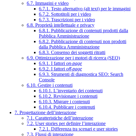
6.7. Immagini e video
6.7.1. Testo alternativo (alt text) per le immagini
6.7.2. Sottotitoli per i video
6.7.3. Trascrizioni per i video
6.8. Proprietà intellettuale e privacy
6.8.1. Pubblicazione di contenuti prodotti dalla
Pubblica Amministrazione
6.8.2. Pubblicazione di contenuti non prodotti
dalla Pubblica Amministrazione
6.8.3. Consenso dei soggetti ritratti
6.9. Ottimizzazione per i motori di ricerca (SEO)
6.9.1. I fattori
on-page
6.9.2. I fattori
off-page
6.9.3. Strumenti di diagnostica SEO: Search
Console
6.10. Gestire i contenuti
6.10.1. L’inventario dei contenuti
6.10.2. Revisionare i contenuti
6.10.3. Migrare i contenuti
6.10.4. Pubblicare i contenuti
7. Progettazione dell’interazione
7.1. Caratteristiche dell’interazione
7.2. User stories per definire l’interazione
7.2.1. Differenza tra scenari e user stories
7.3. Flussi di interazione