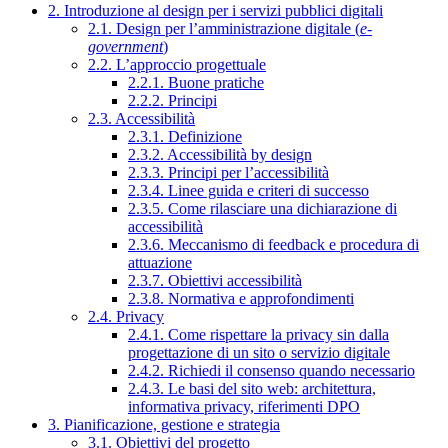
2. Introduzione al design per i servizi pubblici digitali
2.1. Design per l’amministrazione digitale (
e-
government
)
2.2. L’approccio progettuale
2.2.1. Buone pratiche
2.2.2. Principi
2.3. Accessibilità
2.3.1. Definizione
2.3.2. Accessibilità by design
2.3.3. Principi per l’accessibilità
2.3.4. Linee guida e criteri di successo
2.3.5. Come rilasciare una dichiarazione di
accessibilità
2.3.6. Meccanismo di feedback e procedura di
attuazione
2.3.7. Obiettivi accessibilità
2.3.8. Normativa e approfondimenti
2.4. Privacy
2.4.1. Come rispettare la privacy sin dalla
progettazione di un sito o servizio digitale
2.4.2. Richiedi il consenso quando necessario
2.4.3. Le basi del sito web: architettura,
informativa privacy, riferimenti DPO
3. Pianificazione, gestione e strategia
3.1. Obiettivi del progetto