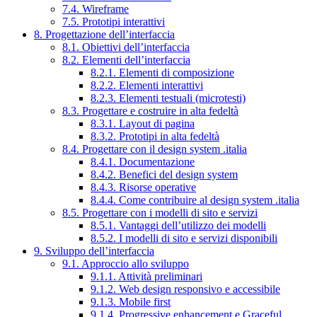
7.4. Wireframe
7.5. Prototipi interattivi
8. Progettazione dell’interfaccia
8.1. Obiettivi dell’interfaccia
8.2. Elementi dell’interfaccia
8.2.1. Elementi di composizione
8.2.2. Elementi interattivi
8.2.3. Elementi testuali (microtesti)
8.3. Progettare e costruire in alta fedeltà
8.3.1. Layout di pagina
8.3.2. Prototipi in alta fedeltà
8.4. Progettare con il design system .italia
8.4.1. Documentazione
8.4.2. Benefici del design system
8.4.3. Risorse operative
8.4.4. Come contribuire al design system .italia
8.5. Progettare con i modelli di sito e servizi
8.5.1. Vantaggi dell’utilizzo dei modelli
8.5.2. I modelli di sito e servizi disponibili
9. Sviluppo dell’interfaccia
9.1. Approccio allo sviluppo
9.1.1. Attività preliminari
9.1.2. Web design responsivo e accessibile
9.1.3. Mobile first
9.1.4. Progressive enhancement e Graceful