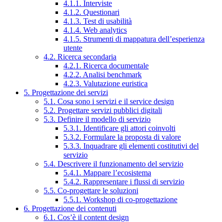
4.1.1. Interviste
4.1.2. Questionari
4.1.3. Test di usabilità
4.1.4. Web analytics
4.1.5. Strumenti di mappatura dell’esperienza
utente
4.2. Ricerca secondaria
4.2.1. Ricerca documentale
4.2.2. Analisi benchmark
4.2.3. Valutazione euristica
5. Progettazione dei servizi
5.1. Cosa sono i servizi e il service design
5.2. Progettare servizi pubblici digitali
5.3. Definire il modello di servizio
5.3.1. Identificare gli attori coinvolti
5.3.2. Formulare la proposta di valore
5.3.3. Inquadrare gli elementi costitutivi del
servizio
5.4. Descrivere il funzionamento del servizio
5.4.1. Mappare l’ecosistema
5.4.2. Rappresentare i flussi di servizio
5.5. Co-progettare le soluzioni
5.5.1. Workshop di co-progettazione
6. Progettazione dei contenuti
6.1. Cos’è il content design