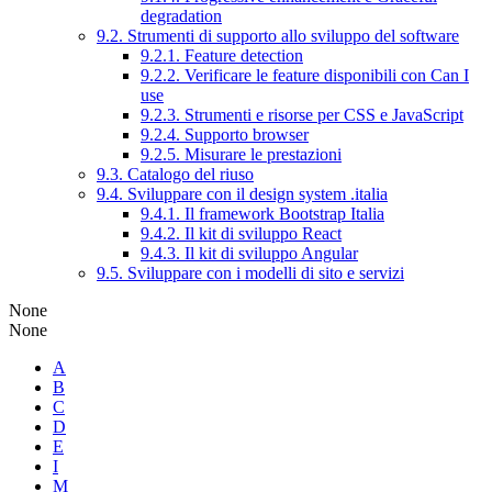
degradation
9.2. Strumenti di supporto allo sviluppo del software
9.2.1. Feature detection
9.2.2. Verificare le feature disponibili con Can I
use
9.2.3. Strumenti e risorse per CSS e JavaScript
9.2.4. Supporto browser
9.2.5. Misurare le prestazioni
9.3. Catalogo del riuso
9.4. Sviluppare con il design system .italia
9.4.1. Il framework Bootstrap Italia
9.4.2. Il kit di sviluppo React
9.4.3. Il kit di sviluppo Angular
9.5. Sviluppare con i modelli di sito e servizi
None
None
A
B
C
D
E
I
M