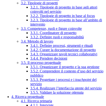
3.2. Tipologie di progetti
3.2.1. Tipologie di progetto in base agli attori
coinvolti nel servizio
3.2.2. Tipologie di progetto in base al focus
3.2.3. Tipologie di progetto in base all’ambito di
intervento
3.3. Competenze, ruoli e figure coinvolte
3.3.1. Coordinatore di progetto
3.3.2. Definire ruoli e responsabilità
3.4. Metodo di lavoro
3.4.1. Definire processi, strumenti e rituali
3.4.2. Curare la documentazione di progetto
3.4.3. Organizzare tavoli tecnici collaborativi
3.4.4. Prendere decisioni
3.5. Il processo progettuale
3.5.1. Organizzare il progetto e la sua gestione
3.5.2. Comprendere il contesto d’uso del servizio
pubblico
3.5.3. Progettare i processi e i
touchpoint
del
servizio
3.5.4. Realizzare l’interfaccia utente del servizio
3.5.5. Validare la soluzione ottenuta
4. Ricerca progettuale
4.1. Ricerca primaria
4.1.1. Interviste