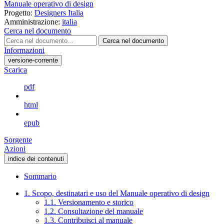
Manuale operativo di design
Progetto:
Designers Italia
Amministrazione:
italia
Cerca nel documento
Cerca nel documento
Informazioni
versione-corrente
Scarica
pdf
html
epub
Sorgente
Azioni
indice dei contenuti
Sommario
1. Scopo, destinatari e uso del Manuale operativo di design
1.1. Versionamento e storico
1.2. Consultazione del manuale
1.3. Contribuisci al manuale