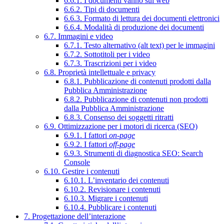
6.6.1. I documenti vanno sul web
6.6.2. Tipi di documenti
6.6.3. Formato di lettura dei documenti elettronici
6.6.4. Modalità di produzione dei documenti
6.7. Immagini e video
6.7.1. Testo alternativo (alt text) per le immagini
6.7.2. Sottotitoli per i video
6.7.3. Trascrizioni per i video
6.8. Proprietà intellettuale e privacy
6.8.1. Pubblicazione di contenuti prodotti dalla
Pubblica Amministrazione
6.8.2. Pubblicazione di contenuti non prodotti
dalla Pubblica Amministrazione
6.8.3. Consenso dei soggetti ritratti
6.9. Ottimizzazione per i motori di ricerca (SEO)
6.9.1. I fattori
on-page
6.9.2. I fattori
off-page
6.9.3. Strumenti di diagnostica SEO: Search
Console
6.10. Gestire i contenuti
6.10.1. L’inventario dei contenuti
6.10.2. Revisionare i contenuti
6.10.3. Migrare i contenuti
6.10.4. Pubblicare i contenuti
7. Progettazione dell’interazione