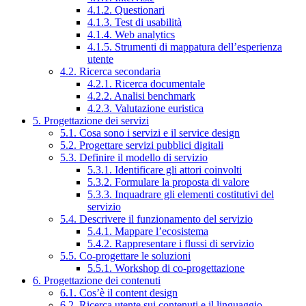
4.1.2. Questionari
4.1.3. Test di usabilità
4.1.4. Web analytics
4.1.5. Strumenti di mappatura dell’esperienza
utente
4.2. Ricerca secondaria
4.2.1. Ricerca documentale
4.2.2. Analisi benchmark
4.2.3. Valutazione euristica
5. Progettazione dei servizi
5.1. Cosa sono i servizi e il service design
5.2. Progettare servizi pubblici digitali
5.3. Definire il modello di servizio
5.3.1. Identificare gli attori coinvolti
5.3.2. Formulare la proposta di valore
5.3.3. Inquadrare gli elementi costitutivi del
servizio
5.4. Descrivere il funzionamento del servizio
5.4.1. Mappare l’ecosistema
5.4.2. Rappresentare i flussi di servizio
5.5. Co-progettare le soluzioni
5.5.1. Workshop di co-progettazione
6. Progettazione dei contenuti
6.1. Cos’è il content design
6.2. Ricerca utente sui contenuti e il linguaggio