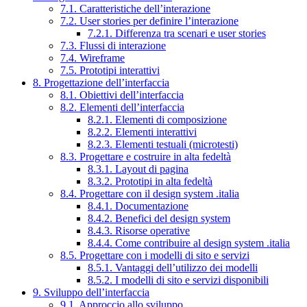
7.1. Caratteristiche dell’interazione
7.2. User stories per definire l’interazione
7.2.1. Differenza tra scenari e user stories
7.3. Flussi di interazione
7.4. Wireframe
7.5. Prototipi interattivi
8. Progettazione dell’interfaccia
8.1. Obiettivi dell’interfaccia
8.2. Elementi dell’interfaccia
8.2.1. Elementi di composizione
8.2.2. Elementi interattivi
8.2.3. Elementi testuali (microtesti)
8.3. Progettare e costruire in alta fedeltà
8.3.1. Layout di pagina
8.3.2. Prototipi in alta fedeltà
8.4. Progettare con il design system .italia
8.4.1. Documentazione
8.4.2. Benefici del design system
8.4.3. Risorse operative
8.4.4. Come contribuire al design system .italia
8.5. Progettare con i modelli di sito e servizi
8.5.1. Vantaggi dell’utilizzo dei modelli
8.5.2. I modelli di sito e servizi disponibili
9. Sviluppo dell’interfaccia
9.1. Approccio allo sviluppo