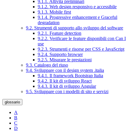
9.1.1. Attività preliminari
9.1.2. Web design responsivo e accessibile
9.1.3. Mobile first
9.1.4. Progressive enhancement e Graceful
degradation
9.2. Strumenti di supporto allo sviluppo del software
9.2.1. Feature detection
9.2.2. Verificare le feature disponibili con Can I
use
9.2.3. Strumenti e risorse per CSS e JavaScript
9.2.4. Supporto browser
9.2.5. Misurare le prestazioni
9.3. Catalogo del riuso
9.4. Sviluppare con il design system .italia
9.4.1. Il framework Bootstrap Italia
9.4.2. Il kit di sviluppo React
9.4.3. Il kit di sviluppo Angular
9.5. Sviluppare con i modelli di sito e servizi
glossario
A
B
C
D