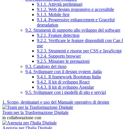
9.1.1. Attività preliminari
9.1.2. Web design responsivo e accessibile
9.1.3. Mobile first
9.1.4. Progressive enhancement e Graceful
degradation
9.2. Strumenti di supporto allo sviluppo del software
9.2.1. Feature detection
9.2.2. Verificare le feature disponibili con Can I
use
9.2.3. Strumenti e risorse per CSS e JavaScript
9.2.4. Supporto browser
9.2.5. Misurare le prestazioni
9.3. Catalogo del riuso
9.4. Sviluppare con il design system .italia
9.4.1. Il framework Bootstrap Italia
9.4.2. Il kit di sviluppo React
9.4.3. Il kit di sviluppo Angular
9.5. Sviluppare con i modelli di sito e servizi
1. Scopo, destinatari e uso del Manuale operativo di design
Team per la Trasformazione Digitale
in collaborazione con
Agenzia per l'Italia Digitale