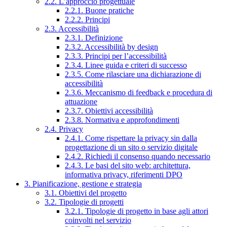
2.2. L’approccio progettuale
2.2.1. Buone pratiche
2.2.2. Principi
2.3. Accessibilità
2.3.1. Definizione
2.3.2. Accessibilità by design
2.3.3. Principi per l’accessibilità
2.3.4. Linee guida e criteri di successo
2.3.5. Come rilasciare una dichiarazione di
accessibilità
2.3.6. Meccanismo di feedback e procedura di
attuazione
2.3.7. Obiettivi accessibilità
2.3.8. Normativa e approfondimenti
2.4. Privacy
2.4.1. Come rispettare la privacy sin dalla
progettazione di un sito o servizio digitale
2.4.2. Richiedi il consenso quando necessario
2.4.3. Le basi del sito web: architettura,
informativa privacy, riferimenti DPO
3. Pianificazione, gestione e strategia
3.1. Obiettivi del progetto
3.2. Tipologie di progetti
3.2.1. Tipologie di progetto in base agli attori
coinvolti nel servizio