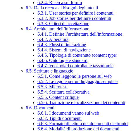
6.2.4. Ricerca sui forum
6.3. Dalla ricerca ai bisogni degli utenti
6.3.1. User stories per definire i contenuti
6.3.2. Job stories per definire i contenuti
6.3.3. Criteri di accettazione
6.4. Architettura dell’informazione
6.4.1. Definire l’architettura dell’informazione
6.4.2. Alberatura
6.4.3. Flussi di interazione
6.4.4. Sistemi di navigazione
6.4.5. Tipologie di contenuto (content type)
6.4.6. Ontologie e standard
6.4.7. Vocabolari controllati e tassonomie
6.5. Scrittura e linguaggio
6.5.1. Come leggono le persone sul web
6.5.2. Le regole per un linguaggio semplice
6.5.3. Microtesti
6.5.4. Scrittura collaborativa
6.5.5. Content critique
6.5.6. Traduzione e localizzazione dei contenuti
6.6. Documenti
6.6.1. I documenti vanno sul web
6.6.2. Tipi di documenti
6.6.3. Formato di lettura dei documenti elettronici
6.6.4. Modalità di produzione dei documenti