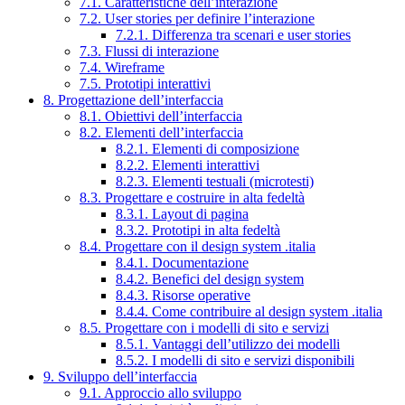
7.1. Caratteristiche dell’interazione
7.2. User stories per definire l’interazione
7.2.1. Differenza tra scenari e user stories
7.3. Flussi di interazione
7.4. Wireframe
7.5. Prototipi interattivi
8. Progettazione dell’interfaccia
8.1. Obiettivi dell’interfaccia
8.2. Elementi dell’interfaccia
8.2.1. Elementi di composizione
8.2.2. Elementi interattivi
8.2.3. Elementi testuali (microtesti)
8.3. Progettare e costruire in alta fedeltà
8.3.1. Layout di pagina
8.3.2. Prototipi in alta fedeltà
8.4. Progettare con il design system .italia
8.4.1. Documentazione
8.4.2. Benefici del design system
8.4.3. Risorse operative
8.4.4. Come contribuire al design system .italia
8.5. Progettare con i modelli di sito e servizi
8.5.1. Vantaggi dell’utilizzo dei modelli
8.5.2. I modelli di sito e servizi disponibili
9. Sviluppo dell’interfaccia
9.1. Approccio allo sviluppo