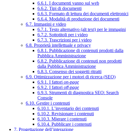
6.6.1. I documenti vanno sul web
6.6.2. Tipi di documenti
6.6.3. Formato di lettura dei documenti elettronici
6.6.4. Modalità di produzione dei documenti
6.7. Immagini e video
6.7.1. Testo alternativo (alt text) per le immagini
6.7.2. Sottotitoli per i video
6.7.3. Trascrizioni per i video
6.8. Proprietà intellettuale e privacy
6.8.1. Pubblicazione di contenuti prodotti dalla
Pubblica Amministrazione
6.8.2. Pubblicazione di contenuti non prodotti
dalla Pubblica Amministrazione
6.8.3. Consenso dei soggetti ritratti
6.9. Ottimizzazione per i motori di ricerca (SEO)
6.9.1. I fattori
on-page
6.9.2. I fattori
off-page
6.9.3. Strumenti di diagnostica SEO: Search
Console
6.10. Gestire i contenuti
6.10.1. L’inventario dei contenuti
6.10.2. Revisionare i contenuti
6.10.3. Migrare i contenuti
6.10.4. Pubblicare i contenuti
7. Progettazione dell’interazione