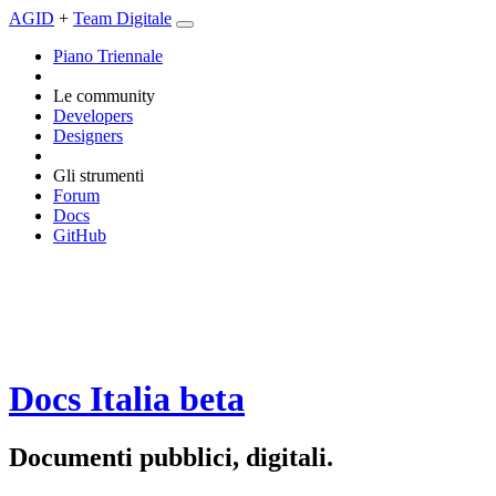
AGID
+
Team Digitale
Piano Triennale
Le community
Developers
Designers
Gli strumenti
Forum
Docs
GitHub
Docs Italia
beta
Documenti pubblici, digitali.