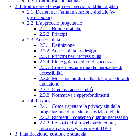
1.3. Contribuisci al manuale
2. Introduzione al design per i servizi pubblici digitali
2.1. Design per l’amministrazione digitale (
e-
government
)
2.2. L’approccio progettuale
2.2.1. Buone pratiche
2.2.2. Principi
2.3. Accessibilità
2.3.1. Definizione
2.3.2. Accessibilità by design
2.3.3. Principi per l’accessibilità
2.3.4. Linee guida e criteri di successo
2.3.5. Come rilasciare una dichiarazione di
accessibilità
2.3.6. Meccanismo di feedback e procedura di
attuazione
2.3.7. Obiettivi accessibilità
2.3.8. Normativa e approfondimenti
2.4. Privacy
2.4.1. Come rispettare la privacy sin dalla
progettazione di un sito o servizio digitale
2.4.2. Richiedi il consenso quando necessario
2.4.3. Le basi del sito web: architettura,
informativa privacy, riferimenti DPO
3. Pianificazione, gestione e strategia