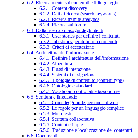
6.2. Ricerca utente sui contenuti e il linguaggio
6.2.1. Content discovery
6.2.2. Dati di ricerca (search keywords)
6.2.3. Ricerca tramite analytics
6.2.4. Ricerca sui forum
6.3. Dalla ricerca ai bisogni degli utenti
6.3.1. User stories per definire i contenuti
6.3.2. Job stories per definire i contenuti
6.3.3. Criteri di accettazione
6.4. Architettura dell’informazione
6.4.1. Definire l’architettura dell’informazione
6.4.2. Alberatura
6.4.3. Flussi di interazione
6.4.4. Sistemi di navigazione
6.4.5. Tipologie di contenuto (content type)
6.4.6. Ontologie e standard
6.4.7. Vocabolari controllati e tassonomie
6.5. Scrittura e linguaggio
6.5.1. Come leggono le persone sul web
6.5.2. Le regole per un linguaggio semplice
6.5.3. Microtesti
6.5.4. Scrittura collaborativa
6.5.5. Content critique
6.5.6. Traduzione e localizzazione dei contenuti
6.6. Documenti