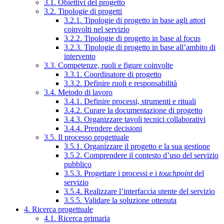
3.1. Obiettivi del progetto
3.2. Tipologie di progetti
3.2.1. Tipologie di progetto in base agli attori
coinvolti nel servizio
3.2.2. Tipologie di progetto in base al focus
3.2.3. Tipologie di progetto in base all’ambito di
intervento
3.3. Competenze, ruoli e figure coinvolte
3.3.1. Coordinatore di progetto
3.3.2. Definire ruoli e responsabilità
3.4. Metodo di lavoro
3.4.1. Definire processi, strumenti e rituali
3.4.2. Curare la documentazione di progetto
3.4.3. Organizzare tavoli tecnici collaborativi
3.4.4. Prendere decisioni
3.5. Il processo progettuale
3.5.1. Organizzare il progetto e la sua gestione
3.5.2. Comprendere il contesto d’uso del servizio
pubblico
3.5.3. Progettare i processi e i
touchpoint
del
servizio
3.5.4. Realizzare l’interfaccia utente del servizio
3.5.5. Validare la soluzione ottenuta
4. Ricerca progettuale
4.1. Ricerca primaria