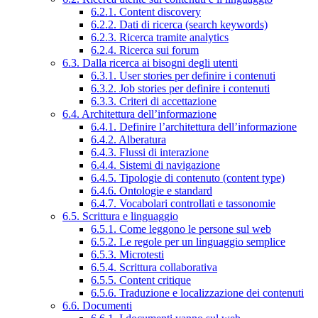
6.2.1. Content discovery
6.2.2. Dati di ricerca (search keywords)
6.2.3. Ricerca tramite analytics
6.2.4. Ricerca sui forum
6.3. Dalla ricerca ai bisogni degli utenti
6.3.1. User stories per definire i contenuti
6.3.2. Job stories per definire i contenuti
6.3.3. Criteri di accettazione
6.4. Architettura dell’informazione
6.4.1. Definire l’architettura dell’informazione
6.4.2. Alberatura
6.4.3. Flussi di interazione
6.4.4. Sistemi di navigazione
6.4.5. Tipologie di contenuto (content type)
6.4.6. Ontologie e standard
6.4.7. Vocabolari controllati e tassonomie
6.5. Scrittura e linguaggio
6.5.1. Come leggono le persone sul web
6.5.2. Le regole per un linguaggio semplice
6.5.3. Microtesti
6.5.4. Scrittura collaborativa
6.5.5. Content critique
6.5.6. Traduzione e localizzazione dei contenuti
6.6. Documenti