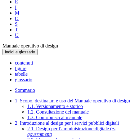
E
I
M
O
S
T
U
Manuale operativo di design
indici e glossario
contenuti
figure
tabelle
glossario
Sommario
1. Scopo, destinatari e uso del Manuale operativo di design
1.1. Versionamento e storico
1.2. Consultazione del manuale
1.3. Contribuisci al manuale
2. Introduzione al design per i servizi pubblici digitali
2.1. Design per l’amministrazione digitale (
e-
government
)